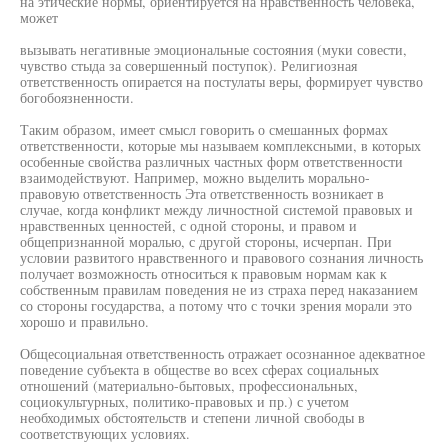
на этические нормы, ориентируется на нравственность человека,
может
вызывать негативные эмоциональные состояния (муки совести,
чувство стыда за совершенный поступок). Религиозная
ответственность опирается на постулаты веры, формирует чувство
богобоязненности.
Таким образом, имеет смысл говорить о смешанных формах
ответственности, которые мы называем комплексными, в которых
особенные свойства различных частных форм ответственности
взаимодействуют. Например, можно выделить морально-
правовую ответственность Эта ответственность возникает в
случае, когда конфликт между личностной системой правовых и
нравственных ценностей, с одной стороны, и правом и
общепризнанной моралью, с другой стороны, исчерпан. При
условии развитого нравственного и правового сознания личность
получает возможность относиться к правовым нормам как к
собственным правилам поведения не из страха перед наказанием
со стороны государства, а потому что с точки зрения морали это
хорошо и правильно.
Общесоциальная ответственность отражает осознанное адекватное
поведение субъекта в обществе во всех сферах социальных
отношений (материально-бытовых, профессиональных,
социокультурных, политико-правовых и пр.) с учетом
необходимых обстоятельств и степени личной свободы в
соответствующих условиях.