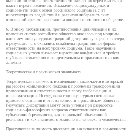
высокий потенциал ответственности населения перед властью и
власти перед населением. Искажение социокультурных и
социогенетических основ российского социума за счет
инокультурных воздействий и развития либералист-ских
отношений чревато нарастанием конфликтогенности в обществе.
6. В эпоху глобализации, противостояния цивилизаций и их
правовых систем российское общество оказалось под мощным
влиянием инокультурных традиций дезорганизующего характера,
в результате чего оказались ослаблены традиционные формы
ответственности на всех уровнях социума. Такое нарушение
социальных устоев вызывает нарастание конфликтов и требует
глубокого осмысления в концептуальном и праксиологическом
аспектах.
Теоретическая и практическая значимость
Теоретическая значимость исследования заключается в авторской
разработке комплексного подхода к проблемам трансформации
правосознания и ответственности в эпоху глобализации и
информатизации. Исследована социокультурная специфика
правового сознания и ответственности в российском обществе.
Результаты диссертации могут быть учтены при разработке
социально-философских вопросов ответственности как
субъективной реальности, как социальной объективной
реальности и как знаниевого компонента человека и человечества.
Практическая значимость диссертации заключается в возможности