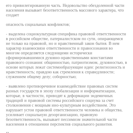
его привилегированную часть. Недовольство обездоленной части
населения вызывает безответственность массового характера, что
создает
опасность социальных конфликтов;
- выделена социокультурная специфика правовой ответственности
в российском обществе, патерналистском по сути, опирающемся
не только на правовой, но и нравственный закон бытия. В нем
характер взаимосвязи ответственности и правосознания во
многом определяется следующими исторически
сформировавшимися духовно-нравственными константами
правового сознания: общинностью, патриотизмом, духовностью, в
основе которых лежат системообразующие идеи: религиозность и
нравственность; правдою как стремления к справедливости;
служением общему делу; соборностью;
- выявлено противоречивое взаимодействие правовых систем
разных государств в эпоху глобализации и информатизации,
которые, в частности, приводят к деформации эндемичных
традиций и правовой системы российского социума за счет
столкновения с мощным ино-культурным воздействием. Это
нарушает устои правовой ответственности человека и общества,
усиливает социальную дезорганизацию, правовую
безответственность, вызывает пессимизм значительной части
населения в отношении перспектив социального развития.