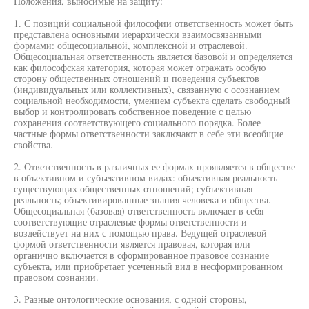
Положения, выносимые на защиту:
1. С позиций социальной философии ответственность может быть
представлена основными иерархически взаимосвязанными
формами: общесоциальной, комплексной и отраслевой.
Общесоциальная ответственность является базовой и определяется
как философская категория, которая может отражать особую
сторону общественных отношений и поведения субъектов
(индивидуальных или коллективных), связанную с осознанием
социальной необходимости, умением субъекта сделать свободный
выбор и контролировать собственное поведение с целью
сохранения соответствующего социального порядка. Более
частные формы ответственности заключают в себе эти всеобщие
свойства.
2. Ответственность в различных ее формах проявляется в обществе
в объективном и субъективном видах: объективная реальность
существующих общественных отношений; субъективная
реальность; объективированные знания человека и общества.
Общесоциальная (базовая) ответственность включает в себя
соответствующие отраслевые формы ответственности и
воздействует на них с помощью права. Ведущей отраслевой
формой ответственности является правовая, которая или
органично включается в сформированное правовое сознание
субъекта, или приобретает усеченный вид в несформированном
правовом сознании.
3. Разные онтологические основания, с одной стороны,