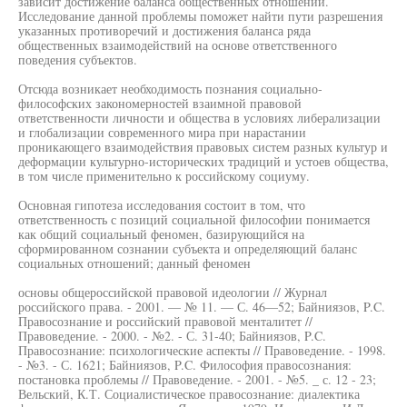
зависит достижение баланса общественных отношений.
Исследование данной проблемы поможет найти пути разрешения
указанных противоречий и достижения баланса ряда
общественных взаимодействий на основе ответственного
поведения субъектов.
Отсюда возникает необходимость познания социально-
философских закономерностей взаимной правовой
ответственности личности и общества в условиях либерализации
и глобализации современного мира при нарастании
проникающего взаимодействия правовых систем разных культур и
деформации культурно-исторических традиций и устоев общества,
в том числе применительно к российскому социуму.
Основная гипотеза исследования состоит в том, что
ответственность с позиций социальной философии понимается
как общий социальный феномен, базирующийся на
сформированном сознании субъекта и определяющий баланс
социальных отношений; данный феномен
основы общероссийской правовой идеологии // Журнал
российского права. - 2001. — № 11. — С. 46—52; Байниязов, P.C.
Правосознание и российский правовой менталитет //
Правоведение. - 2000. - №2. - С. 31-40; Байниязов, P.C.
Правосознание: психологические аспекты // Правоведение. - 1998.
- №3. - С. 1621; Байниязов, P.C. Философия правосознания:
постановка проблемы // Правоведение. - 2001. - №5. _ с. 12 - 23;
Вельский, К.Т. Социалистическое правосознание: диалектика