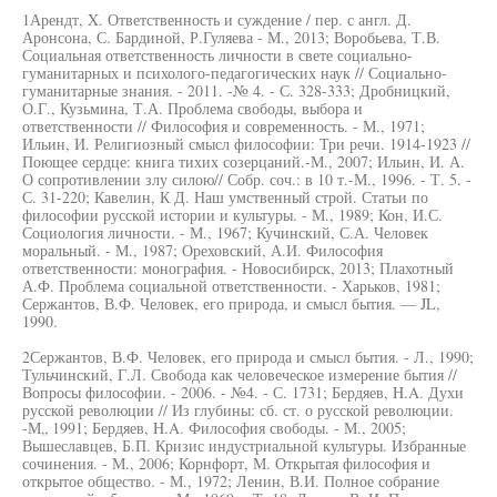
1Арендт, X. Ответственность и суждение / пер. с англ. Д.
Аронсона, С. Бардиной, Р.Гуляева - М., 2013; Воробьева, Т.В.
Социальная ответственность личности в свете социально-
гуманитарных и психолого-педагогических наук // Социально-
гуманитарные знания. - 2011. -№ 4. - С. 328-333; Дробницкий,
О.Г., Кузьмина, Т.А. Проблема свободы, выбора и
ответственности // Философия и современность. - М., 1971;
Ильин, И. Религиозный смысл философии: Три речи. 1914-1923 //
Поющее сердце: книга тихих созерцаний.-М., 2007; Ильин, И. А.
О сопротивлении злу силою// Собр. соч.: в 10 т.-М., 1996. - Т. 5. -
С. 31-220; Кавелин, К Д. Наш умственный строй. Статьи по
философии русской истории и культуры. - М., 1989; Кон, И.С.
Социология личности. - М., 1967; Кучинский, С.А. Человек
моральный. - М., 1987; Ореховский, А.И. Философия
ответственности: монография. - Новосибирск, 2013; Плахотный
А.Ф. Проблема социальной ответственности. - Харьков, 1981;
Сержантов, В.Ф. Человек, его природа, и смысл бытия. — JL,
1990.
2Сержантов, В.Ф. Человек, его природа и смысл бытия. - Л., 1990;
Тульчинский, Г.Л. Свобода как человеческое измерение бытия //
Вопросы философии. - 2006. - №4. - С. 1731; Бердяев, H.A. Духи
русской революции // Из глубины: сб. ст. о русской революции.
-М„ 1991; Бердяев, H.A. Философия свободы. - М., 2005;
Вышеславцев, Б.П. Кризис индустриальной культуры. Избранные
сочинения. - М., 2006; Корнфорт, М. Открытая философия и
открытое общество. - М., 1972; Ленин, В.И. Полное собрание