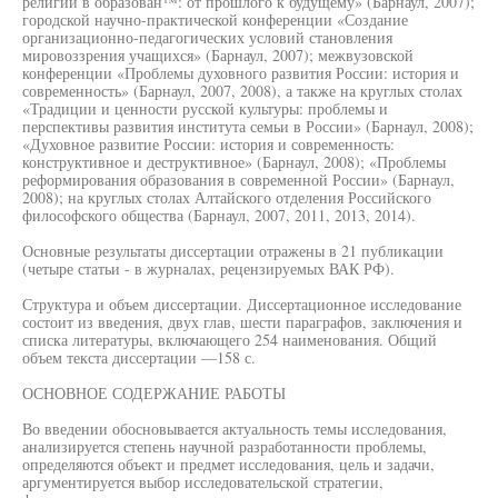
религии в образован™: от прошлого к будущему» (Барнаул, 2007);
городской научно-практической конференции «Создание
организационно-педагогических условий становления
мировоззрения учащихся» (Барнаул, 2007); межвузовской
конференции «Проблемы духовного развития России: история и
современность» (Барнаул, 2007, 2008), а также на круглых столах
«Традиции и ценности русской культуры: проблемы и
перспективы развития института семьи в России» (Барнаул, 2008);
«Духовное развитие России: история и современность:
конструктивное и деструктивное» (Барнаул, 2008); «Проблемы
реформирования образования в современной России» (Барнаул,
2008); на круглых столах Алтайского отделения Российского
философского общества (Барнаул, 2007, 2011, 2013, 2014).
Основные результаты диссертации отражены в 21 публикации
(четыре статьи - в журналах, рецензируемых ВАК РФ).
Структура и объем диссертации. Диссертационное исследование
состоит из введения, двух глав, шести параграфов, заключения и
списка литературы, включающего 254 наименования. Общий
объем текста диссертации —158 с.
ОСНОВНОЕ СОДЕРЖАНИЕ РАБОТЫ
Во введении обосновывается актуальность темы исследования,
анализируется степень научной разработанности проблемы,
определяются объект и предмет исследования, цель и задачи,
аргументируется выбор исследовательской стратегии,