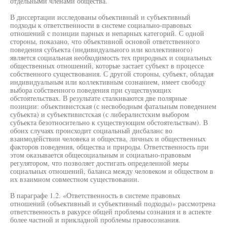
отдельными членами общества.
В диссертации исследованы объективный и субъективный
подходы к ответственности в системе социально-правовых
отношений с позиции парных и непарных категорий. С одной
стороны, показано, что объективной основой ответственного
поведения субъекта (индивидуального или коллективного)
является социальная необходимость тех природных и социальных
общественных отношений, которые застает субъект в процессе
собственного существования. С другой стороны, субъект, обладая
индивидуальным или коллективным сознанием, имеет свободу
выбора собственного поведения при существующих
обстоятельствах. В результате сталкиваются две полярные
позиции: объективистская (с несвободным фатальным поведением
субъекта) и субъективистская (с либералистским выбором
субъекта безотносительно к существующим обстоятельствам). В
обоих случаях происходит социальный дисбаланс во
взаимодействии человека и общества, личных и общественных
факторов поведения, общества и природы. Ответственность при
этом оказывается общесоциальным и социально-правовым
регулятором, что позволяет достигать определенной меры
социальных отношений, баланса между человеком и обществом в
их взаимном совместном существовании.
В параграфе 1.2. «Ответственность в системе правовых
отношений (объективный и субъективный подходы)» рассмотрена
ответственность в ракурсе общей проблемы сознания и в аспекте
более частной и прикладной проблемы правосознания.