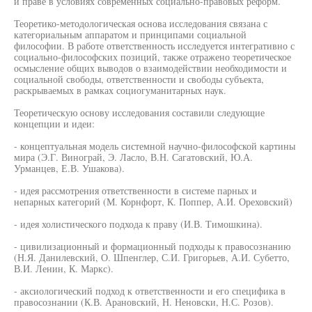
и праве в условиях современных социально-правовых реформ.
Теоретико-методологическая основа исследования связана с
категориальным аппаратом и принципами социальной
философии. В работе ответственность исследуется интегративно с
социально-философских позиций, также отражено теоретическое
осмысление общих выводов о взаимодействии необходимости и
социальной свободы, ответственности и свободы субъекта,
раскрываемых в рамках социогуманитарных наук.
Теоретическую основу исследования составили следующие
концепции и идеи:
- концептуальная модель системной научно-философской картины
мира (Э.Г. Винограй, Э. Ласло, В.Н. Сагатовский, Ю.А.
Урманцев, Е.В. Ушакова).
- идея рассмотрения ответственности в системе парных и
непарных категорий (М. Корнфорт, К. Поппер, А.И. Ореховский)
- идея холистического подхода к праву (И.В. Тимошкина).
- цивилизационный и формационный подходы к правосознанию
(Н.Я. Данилевский, О. Шпенглер, С.И. Григорьев, А.И. Субетто,
В.И. Ленин, К. Маркс).
- аксиологический подход к ответственности и его специфика в
правосознании (К.В. Арановский, Н. Неновски, Н.С. Розов).