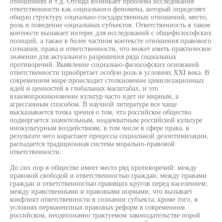
отношениях и т.д. Отсюда возникает проблема исследования
ответственности как социального феномена, который определяет
общую структуру социально-государственных отношений, место,
роль и поведение социальных субъектов. Ответственность в таком
контексте вызывает интерес для исследований с общефилософских
позиций, а также в более частном контексте отношения правового
сознания, права и ответственности, что может иметь практическое
значение для актуального разрешения ряда социальных
противоречий. Выявление социально-философских оснований
ответственности приобретает особую роль в условиях XXI века. В
современном мире происходит столкновение цивилизационных
идей и ценностей в глобальных масштабах, и это
взаимопроникновение культур часто идет не мирным, а
агрессивным способом. В научной литературе все чаще
высказывается точка зрения о том, что российское общество
подвергается значительным, неадекватным российской культуре
инокультурным воздействиям, в том числе в сфере права, в
результате чего нарастают процессы социальной дезоптимизации,
распадается традиционная система морально-правовой
ответственности.
До сих пор в обществе имеет место ряд противоречий: между
правовой свободой и ответственностью граждан; между правами
граждан и ответственностью правящих кругов перед населением;
между нравственными и правовыми нормами, что вызывает
конфликт ответственности в сознании субъекта; кроме того, в
условиях перманентных правовых реформ в современном
российском, неоднозначно трактуемом законодательстве порой