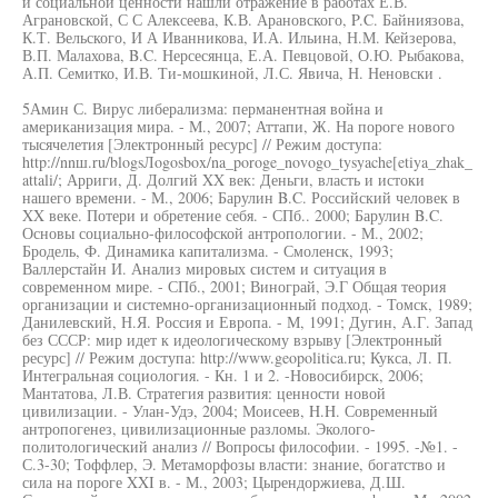
и социальной ценности нашли отражение в работах Е.В.
Аграновской, С С Алексеева, К.В. Арановского, P.C. Байниязова,
К.Т. Вельского, И А Иванникова, И.А. Ильина, Н.М. Кейзерова,
В.П. Малахова, B.C. Нерсесянца, Е.А. Певцовой, О.Ю. Рыбакова,
А.П. Семитко, И.В. Ти-мошкиной, Л.С. Явича, Н. Неновски .
5Амин С. Вирус либерализма: перманентная война и
американизация мира. - М., 2007; Аттапи, Ж. На пороге нового
тысячелетия [Электронный ресурс] // Режим доступа:
http://nnш.ru/blogsЛogosbox/na_poroge_novogo_tysyache[etiya_zhak_
attali/; Арриги, Д. Долгий XX век: Деньги, власть и истоки
нашего времени. - М., 2006; Барулин B.C. Российский человек в
XX веке. Потери и обретение себя. - СПб.. 2000; Барулин B.C.
Основы социально-философской антропологии. - М., 2002;
Бродель, Ф. Динамика капитализма. - Смоленск, 1993;
Валлерстайн И. Анализ мировых систем и ситуация в
современном мире. - СПб., 2001; Винограй, Э.Г Общая теория
организации и системно-организационный подход. - Томск, 1989;
Данилевский, Н.Я. Россия и Европа. - М, 1991; Дугин, А.Г. Запад
без СССР: мир идет к идеологическому взрыву [Электронный
ресурс] // Режим доступа: http://www.geopolitica.ru; Кукса, Л. П.
Интегральная социология. - Кн. 1 и 2. -Новосибирск, 2006;
Мантатова, Л.В. Стратегия развития: ценности новой
цивилизации. - Улан-Удэ, 2004; Моисеев, H.H. Современный
антропогенез, цивилизационные разломы. Эколого-
политологический анализ // Вопросы философии. - 1995. -№1. -
С.3-30; Тоффлер, Э. Метаморфозы власти: знание, богатство и
сила на пороге XXI в. - М., 2003; Цырендоржиева, Д.Ш.