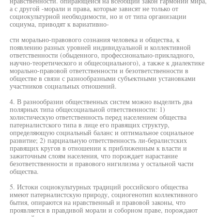
нравственности. опирающейся на всеобщий закон гармонии мира,
а с другой -морали и права, которые зависят не только от
социокультурной необходимости, но и от типа организации
социума, приводят к вариативно-
сти морально-правового сознания человека и общества, к
появлению разных уровней индивидуальной и коллективной
ответственности (обыденного, профессионально-прикладного,
научно-теоретического и общесоциального), а также к диалектике
морально-правовой ответственности и безответственности в
обществе в связи с разнообразными субъектными установками
участников социальных отношений.
4. В разнообразии общественных систем можно выделить два
полярных типа общесоциальной ответственности: 1)
холистическую ответственность перед населением общества
патерналистского типа в лице его правящих структур,
определяющую социальный баланс и оптимальное социальное
развитие; 2) парциальную ответственность ли-бералистских
правящих кругов в отношении к приближенным к власти и
зажиточным слоям населения, что порождает нарастание
безответственности и правового нигилизма у остальной части
общества.
5. Истоки социокультурных традиций российского общества
имеют патерналистскую природу, социогенотип коллективного
бытия, опираются на нравственный и правовой законы, что
проявляется в правдивой морали и соборном праве, порождают