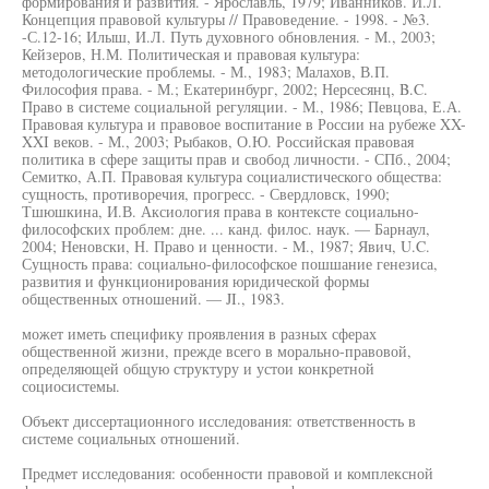
формирования и развития. - Ярославль, 1979; Иванников. И.Л.
Концепция правовой культуры // Правоведение. - 1998. - №3.
-С.12-16; Илыш, И.Л. Путь духовного обновления. - М., 2003;
Кейзеров, Н.М. Политическая и правовая культура:
методологические проблемы. - М., 1983; Малахов, В.П.
Философия права. - М.; Екатеринбург, 2002; Нерсесянц, B.C.
Право в системе социальной регуляции. - М., 1986; Певцова, Е.А.
Правовая культура и правовое воспитание в России на рубеже XX-
XXI веков. - М., 2003; Рыбаков, О.Ю. Российская правовая
политика в сфере защиты прав и свобод личности. - СПб., 2004;
Семитко, А.П. Правовая культура социалистического общества:
сущность, противоречия, прогресс. - Свердловск, 1990;
Тшюшкина, И.В. Аксиология права в контексте социально-
философских проблем: дне. ... канд. филос. наук. — Барнаул,
2004; Неновски, Н. Право и ценности. - M., 1987; Явич, U.C.
Сущность права: социально-философское пошшание генезиса,
развития и функционирования юридической формы
общественных отношений. — JI., 1983.
может иметь специфику проявления в разных сферах
общественной жизни, прежде всего в морально-правовой,
определяющей общую структуру и устои конкретной
социосистемы.
Объект диссертационного исследования: ответственность в
системе социальных отношений.
Предмет исследования: особенности правовой и комплексной