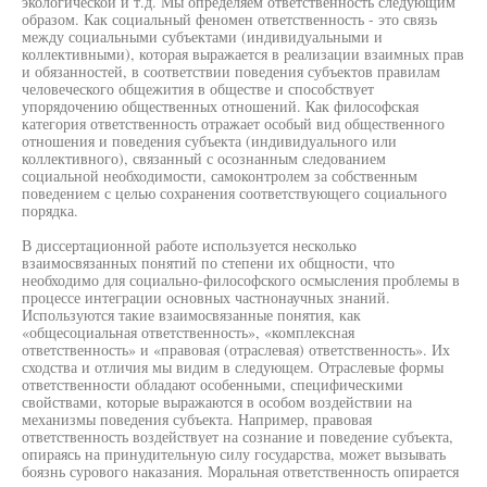
экологической и т.д. Мы определяем ответственность следующим
образом. Как социальный феномен ответственность - это связь
между социальными субъектами (индивидуальными и
коллективными), которая выражается в реализации взаимных прав
и обязанностей, в соответствии поведения субъектов правилам
человеческого общежития в обществе и способствует
упорядочению общественных отношений. Как философская
категория ответственность отражает особый вид общественного
отношения и поведения субъекта (индивидуального или
коллективного), связанный с осознанным следованием
социальной необходимости, самоконтролем за собственным
поведением с целью сохранения соответствующего социального
порядка.
В диссертационной работе используется несколько
взаимосвязанных понятий по степени их общности, что
необходимо для социально-философского осмысления проблемы в
процессе интеграции основных частнонаучных знаний.
Используются такие взаимосвязанные понятия, как
«общесоциальная ответственность», «комплексная
ответственность» и «правовая (отраслевая) ответственность». Их
сходства и отличия мы видим в следующем. Отраслевые формы
ответственности обладают особенными, специфическими
свойствами, которые выражаются в особом воздействии на
механизмы поведения субъекта. Например, правовая
ответственность воздействует на сознание и поведение субъекта,
опираясь на принудительную силу государства, может вызывать
боязнь сурового наказания. Моральная ответственность опирается