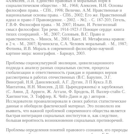
4Алексеев, Л.И. Единство правовых и моральных норм в
социалистическом обществе. - М., 1968; Алексеев, H.H. Основы
философии права. - СПб., 1998; Величко, A.M. Нравственные и
национальные основы права. - СПб., 2002; Его же. Нравственный
идеал и право // Правоведение. - 2002. - №2. - С. 187-203; Гегель,
Г.В.Ф. Философия права. - М. 2007; Ильин, И. Религиозный
смысл философии: Три речи. 1914-1923 // Поющее сердце: книга
тихих созерцаний. - М., 2007; Соловьев, B.C. Право и
нравственность. - Минск, М., 2001; Кант, И. Метафизика нравов:
в 2 ч. - М., 2007; Кучинскгш, С.А. Человек моральный. - М., 1987;
Фотиева, И.В. Мораль в современной философско-научной
картине мира: монография. - Барнаул, 2003.
Проблемы социокультурной эволюции, цивилизационного
подхода к анализу разных социальных систем, процессы
глобализации и ответственность граждан и правящих верхов
рассмотрены в работах отечественных (B.C. Барулин, Э.Г.
Винограй, Н.Я. Данилевский, А.Г. Дугин, Л П Кукса Л.В.
Мантатова, H.H. Моисеев, Д.Ш. Цырендоржиева) и зарубежных
(С. Амин, Д. Арриги, Ж. Аггали, Ф. Бродель, И. Валлер-стайн С.
Хантингтон, Э. Тоффлер, К. Чейз-Данн и др.) авторов .
Исследователи проанализировали в своих работах статистические
данные и обобщили фактический материал. Это позволило им
выявить, что важной проблемой современного общества является
быстрая интеграция социальных институтов и, как следствие,
большая вероятность возникновения социальных противоречий.
Проблемы определения понятий правового сознания, его природы