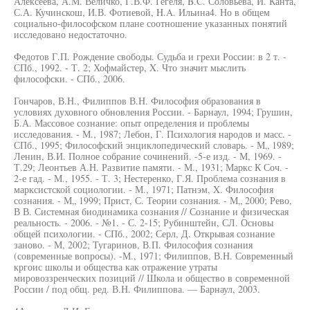
Алексеева, А.М. Величко, Г.В.Ф. Гегеля, B.C. Соловьева, И. Канта,
С.А. Кучинскош, И.В. Фотиевой, H.A. Ильина4. Но в общем
социально-философском плане соотношение указанных понятий
исследовано недостаточно.
Федотов Г.П. Рождение свободы. Судьба и грехи России: в 2 т. -
СПб., 1992. - Т. 2; Хофмайстер, X. Что значит мыслить
философски. - СПб., 2006.
Гончаров, В.Н., Филиппов В.Н. Философия образования в
условиях духовного обновления России. - Барнаул, 1994; Грушин,
Б.А. Массовое сознание: опыт определения и проблемы
исследования. - М., 1987; Лебон, Г. Психология народов и масс. -
СПб., 1995; Философский энциклопедический словарь. - М„ 1989;
Ленин, В.И. Полное собрание сочинений. -5-е изд. - М, 1969. -
Т.29; Леонтьев А.Н. Развитие памяти. - М., 1931; Маркс К Соч. -
2-е гад. - М., 1955. - Т. 3; Нестеренко, Г.Я. Проблема сознания в
марксистской социологии. - М., 1971; Патнэм, X. Философия
сознания. - М„ 1999; Прист, С. Теории сознания. - М„ 2000; Рево,
В В. Системная биодинамика сознания // Сознание и физическая
реальность. - 2006. - №1. - С. 2-15; Рубинштейн, СЛ. Основы
общей психологии. - СПб., 2002; Серл, Д. Открывая сознание
заново. - М, 2002; Тугаринов, В.П. Философия сознания
(современные вопросы). -М., 1971; Филиппов, В.Н. Современный
кргоис школы и общества как отражение утраты
мировоззренческих позиций // Школа и общество в современной
России / под общ. ред. В.Н. Филиппова. — Барнаул, 2003.