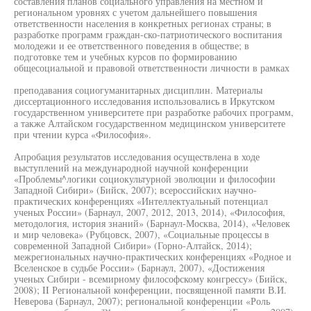
составления планов социального управления на местном и
региональном уровнях с учетом дальнейшего повышения
ответственности населения в конкретных регионах страны; в
разработке программ граждан-ско-патриотического воспитания
молодежи и ее ответственного поведения в обществе; в
подготовке тем и учебных курсов по формированию
общесоциальной и правовой ответственности личности в рамках
преподавания социогуманитарных дисциплин. Материалы
диссертационного исследования использовались в Иркутском
государственном университете при разработке рабочих программ,
а также Алтайском государственном медицинском университете
при чтении курса «Философия».
Апробация результатов исследования осуществлена в ходе
выступлений на международной научной конференции
«Проблемы^логики социокультурной эволюции и философии
Западной Сибири» (Бийск, 2007); всероссийских научно-
практических конференциях «Интеллектуальный потенциал
ученых России» (Барнаул, 2007, 2012, 2013, 2014), «Философия,
методология, история знаний» (Барнаул-Москва, 2014), «Человек
и мир человека» (Рубцовск, 2007), «Социальные процессы в
современной Западной Сибири» (Горно-Алтайск, 2014);
межрегиональных научно-практических конференциях «Родное и
Вселенское в судьбе России» (Барнаул, 2007), «Достижения
ученых Сибири - всемирному философскому конгрессу» (Бийск,
2008); II Региональной конференции, посвященной памяти В.И.
Неверова (Барнаул, 2007); региональной конференции «Роль