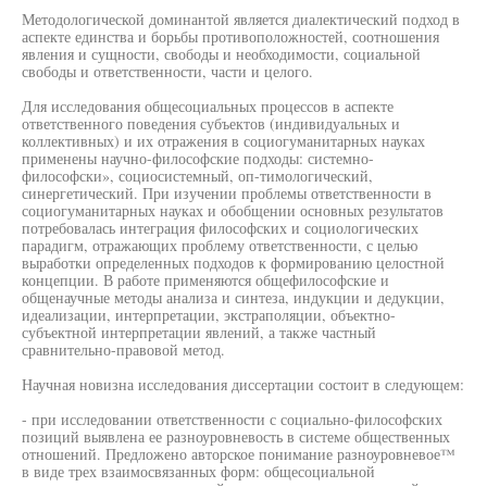
Методологической доминантой является диалектический подход в
аспекте единства и борьбы противоположностей, соотношения
явления и сущности, свободы и необходимости, социальной
свободы и ответственности, части и целого.
Для исследования общесоциальных процессов в аспекте
ответственного поведения субъектов (индивидуальных и
коллективных) и их отражения в социогуманитарных науках
применены научно-философские подходы: системно-
философски», социосистемный, оп-тимологический,
синергетический. При изучении проблемы ответственности в
социогуманитарных науках и обобщении основных результатов
потребовалась интеграция философских и социологических
парадигм, отражающих проблему ответственности, с целью
выработки определенных подходов к формированию целостной
концепции. В работе применяются общефилософские и
общенаучные методы анализа и синтеза, индукции и дедукции,
идеализации, интерпретации, экстраполяции, объектно-
субъектной интерпретации явлений, а также частный
сравнительно-правовой метод.
Научная новизна исследования диссертации состоит в следующем:
- при исследовании ответственности с социально-философских
позиций выявлена ее разноуровневость в системе общественных
отношений. Предложено авторское понимание разноуровневое™
в виде трех взаимосвязанных форм: общесоциальной