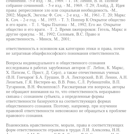
сочинений. -5-е изд. - М., 1969. - Т. 18; Ленин, В. И. Полное
собрание сочинений. - 5-е изд. - М., 1969. -Т.29; Ллойд, Д. Идея
права: репрессивное зло или социальная необходимость. -М.,
2002; МарксК, Энгельс Ф. Соч. - 2-е изд. - М., 1961.-Т. 20; Маркс
К. Соч. - 2-е год. - М., 1955. - Т. 3; Поппер К Открытое общество
и его враги. - Т. 1. Чары Платона - М., 1992; Его же. Открытое
общество и его враги. - Т. 2. Время лжепророков: Гегель, Маркс и
другие оракулы. - М., 1992; Соловьев, B.C. Право и
нравственность. - Минск, М., 2001;
ответственность в основном как категорию этики и права, почти
не затрагивая общефилософского понимания ответственности.
Вопросы индивидуального и общественного сознания
исследованы в работах зарубежных авторов (Г. Лебон, К. Маркс,
X. Патнэм, С. Прист, Д. Серл), а также отечественных ученых
(В.Н. Гончаров' Б.А. Грушин, В .А. Лекторский, В.И. Ленин, А.Н.
Леонтьев, Г.Я. Нестерен-ко, В.В. Рево, С.Л. Рубинштейн, В.П.
Тугаринов, В.Н. Филиппов)3. Рассматривая эти вопросы, авторы
не обращают внимания на то, что ответственность неразрывно
связана с сознанием субъекта, а определенные формы
ответственности базируются на соответствующих формах
общественного сознания. Поэтому, например, при изучении
правовой ответственности невозможно не обращаться к проблеме
правового сознания.
Взаимосвязь нравственности, морали, права и соответствующих
форм ответственности отражена в трудах Л.И. Алексеева, H.H.