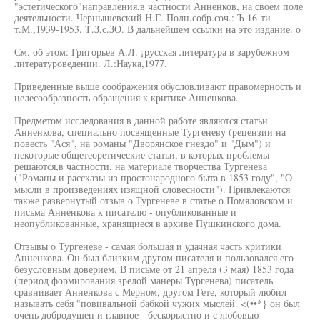
"эстетического"направления,в частности Анненков, на своем поле
деятельности. Чернышевский Н.Г. Полн.собр.соч.: Ъ 16-ти
т.М.,1939-1953. Т.З,с.ЗО. В дальнейшем ссылки на это издание. о
См. об этом: Григорьев А.Л. ¡русская литература в зарубежном
литературоведении. Л.:Наука,1977.
Приведенные выше соображения обусловливают правомерность и
целесообразность обращения к критике Анненкова.
Предметом исследования в данной работе являются статьи
Анненкова, специально посвященные Тургеневу (рецензии на
повесть "Ася", на романы "Дворянское гнездо" и "Дым") и
некоторые общетеоретические статьи, в которых проблемы
решаются,в частности, на материале творчества Тургенева
("Романы и рассказы из простонародного быта в 1853 году", "О
мысли в произведениях изящной словесности"). Привлекаются
также развернутый отзыв о Тургеневе в статье о Помяловском и
письма Анненкова к писателю - опубликованные и
неопубликованные, хранящиеся в архиве Пушкинского дома.
Отзывы о Тургеневе - самая большая и удачная часть критики
Анненкова. Он был близким другом писателя и пользовался его
безусловным доверием. В письме от 21 апреля (3 мая) 1853 года
(период формирования зрелой манеры Тургенева) писатель
сравнивает Анненкова с Мерном, другом Гете, который любил
называть себя "повивальной бабкой чужих мыслей. <(••*} он был
очень добродушен и главное - бескорыстно и с любовью