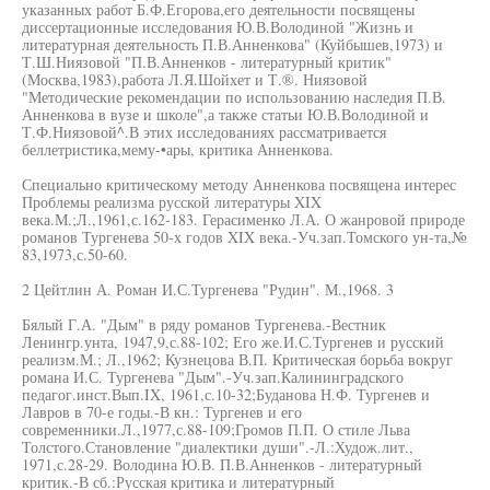
указанных работ Б.Ф.Егорова,его деятельности посвящены
диссертационные исследования Ю.В.Володиной "Жизнь и
литературная деятельность П.В.Анненкова" (Куйбышев,1973) и
Т.Ш.Ниязовой "П.В.Анненков - литературный критик"
(Москва,1983),работа Л.Я.Шойхет и Т.®. Ниязовой
"Методические рекомендации по использованию наследия П.В.
Анненкова в вузе и школе",а также статьи Ю.В.Володиной и
Т.Ф.Ниязовой^.В этих исследованиях рассматривается
беллетристика,мему-•ары, критика Анненкова.
Специально критическому методу Анненкова посвящена интерес
Проблемы реализма русской литературы XIX
века.М.;Л.,1961,с.162-183. Герасименко Л.А. О жанровой природе
романов Тургенева 50-х годов XIX века.-Уч.зап.Томского ун-та,№
83,1973,с.50-60.
2 Цейтлин А. Роман И.С.Тургенева "Рудин". М.,1968. 3
Бялый Г.А. "Дым" в ряду романов Тургенева.-Вестник
Ленингр.унта, 1947,9,с.88-102; Его же.И.С.Тургенев и русский
реализм.М.; Л.,1962; Кузнецова В.П. Критическая борьба вокруг
романа И.С. Тургенева "Дым".-Уч.зап.Калининградского
педагог.инст.Вып.IX, 1961,с.10-32;Буданова Н.Ф. Тургенев и
Лавров в 70-е годы.-В кн.: Тургенев и его
современники.Л.,1977,с.88-109;Громов П.П. О стиле Льва
Толстого.Становление "диалектики души".-Л.:Худож.лит.,
1971,с.28-29. Володина Ю.В. П.В.Анненков - литературный
критик.-В сб.:Русская критика и литературный