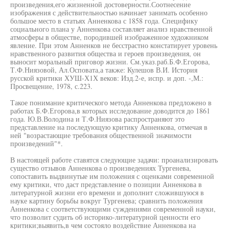
произведения,его жизненной достоверности.Соотнесение
изображения с действительностью начинает занимать особенно
большое место в статьях Анненкова с 1858 года. Специфику
социального плана у Анненкова составляет анализ нравственной
атмосферы в обществе, породившей изображенное художником
явление. При этом Анненков не бесстрастно констатирует уровень
нравственного развития общества и героев произведения, он
выносит моральный приговор жизни. См.указ.раб.Б.Ф.Егорова,
Т.Ф.Ниязовой, Ал.Осповата,а также: Кулешов В.И. История
русской критики ХУШ-Х1Х веков: Изд.2-е, испр. и доп. -,М.:
Просвещение, 1978, с.223.
Такое понимание критического метода Анненкова предложено в
работах Б.Ф.Егорова,в которых исследование доводится до 1861
года. Ю.В.Володина и Т.Ф.Ниязова распространяют это
представление на последующую критику Анненкова, отмечая в
ней "возрастающие требования общественной значимости
произведений"*.
В настоящей работе ставятся следующие задачи: проанализировать
существо отзывов Анненкова о произведениях Тургенева,
сопоставить выдвинутые им положения с оценками современной
ему критики, что даст представление о позиции Анненкова в
литературной жизни его времени и дополнит сложившуюся в
науке картину борьбы вокруг Тургенева; сравнить положения
Анненкова с соответствующими суждениями современной науки,
что позволит судить об историко-литературной ценности его
критики;выявить,в чем состояло воздействие Анненкова на