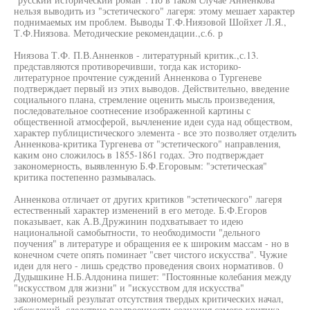
нельзя выводить из "эстетического" лагеря: этому мешает характер
поднимаемых им проблем. Выводы Т.Ф.Ниязовой Шойхет Л.Я.,
Т.Ф.Ниязова. Методические рекомендации.,с.6. р
Ниязова Т.Ф. П.В.Анненков - литературный критик.,с.13.
представляются противоречивши, тогда как историко-
литературное прочтение суждений Анненкова о Тургеневе
подтверждает первый из этих выводов. Действительно, введение
социального плана, стремление оценить мысль произведения,
последовательное соотнесение изображенной картины с
общественной атмосферой, вычленение идеи суда над обществом,
характер публицистического элемента - все это позволяет отделить
Анненкова-критика Тургенева от "эстетического" направления,
каким оно сложилось в 1855-1861 годах. Это подтверждает
закономерность, выявленную Б.Ф.Егоровым: "эстетическая"
критика постепенно размывалась.
Анненкова отличает от других критиков "эстетического" лагеря
естественный характер изменений в его методе. Б.Ф.Егоров
показывает, как А.В.Дружинин подхватывает то идею
национальной самобытности, то необходимости "дельного
поучения" в литературе и обращения ее к широким массам - но в
конечном счете опять поминает "свет чистого искусства". Чужие
идеи для него - лишь средство проведения своих нормативов. 0
Дудышкине Н.Б.Алдонина пишет: "Постоянные колебания между
"искусством для жизни" и "искусством для искусства"
закономерный результат отсутствия твердых критических начал,
убеждений, следствие раздвоенности сознания самого критика,