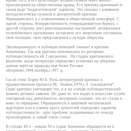
произведения на общественные нравы. Его критика принимает в
своем роде "педагогический" характер. Это связано с влиянием
методологически сильной и авторитетной критики
Чернышевского и с изменениями в общественной атмосфере. С
одной стороны, безнравственность утверждающегося буржуа, с
другой стороны, рост революционных настроений, активизация
политического противника заставляли его энергичнее отстаивать
свои позиции, свои представления о нуждах общества.
Эволюционирует и публицистический элемент в критике
Анненкова. Так как критика вычленилась из риторики,
публицистичность ей 2 органична . На стадии критического
реализма, когда литературу определяет установка на общение,
данная черта ее природы еще более Русское
обозрение,1894,октябрь,с.497. р
См.об этом: Борев Ю.Б. Роль литературной критики в
художественном процессе.М.: Знание,1979,с.4. усиливается*.
Одни критики учитывают это, и в их статьях публицистический
момент активно заявлен. Но даже те, кто видит в искусстве сугубо
элитарный вид деятельности, внутренне сознают, что их статьи к
кому-то обращены. Обращенность к широкой читательской
аудитории или к узкому кругу ценителей определяет характер
публицистичности - круг проблем, поднимаемых по поводу
произведения, и самый стиль статьи.
В статьях 40-х - начала 50-х годов Анненков обращается не к
массе- читателей, а к своему брату - писателям. Если учесть