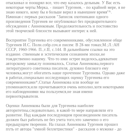
отыскивал и поощрял все, что ему казалось дельным. У Вас есть
некоторые черты Мерка, - пишет Тургенев, - по крайней мере, я не
знаю никого, кому бы я больше верил в нынешнее время"^.
Начиная с первых рассказов "Записок охотникани одного
произведения Тургенев не опубликовал без предварительного
обсуждения с Анненковым. Продолжительность и постоянство
этой творческой близости вызывают интерес к ней.
Восприятие Тургенева его современниками, обусловленное обще
Тургенев И.С. Полн.собр.соч.и писем: В 28-ми томах;М.;Л.:АН
СССР, 1960-1966. П.,т.II, с.144. В дальнейшем ссылки на это
издание. ственным и эстетическим сознанием эпохи,не
тождественно нашему. Что-то ими острее виделось,адекватнее
авторскому замыслу понималось, Статьи Анненкова,первого
литературного советника писателя, духовно близкого ему
человека,могут обогатить наше прочтение Тургенева. Однако даже
в работах,специально исследующих оценку Тургенева его
современниками*,Статьи Анненкова или вообще не
упоминаются,или прочитываются очень неполно,хотя некоторыми
его наблюдениями мы пользуемся,не зная имени
первооткрывателя.
Оценки Анненкова были для Тургенева наиболее
авторитетны,следовательно, в какой-то мере направляли его
развитие. Над каждым последующим произведением писатель
должен был работать не без учета того,что замечено о его
предьщущем творении. На глазах Анненкова Тургенев прошел
путь от автора "умной беллетристики" - рассказов о мужике - до