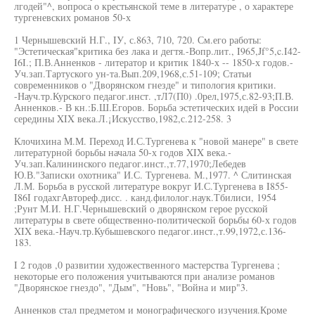
лгодей"^, вопроса о крестьянской теме в литературе , о характере
тургеневских романов 50-х
1 Чернышевский Н.Г., IУ, с.863, 710, 720. См.его работы:
"Эстетическая"критика без лака и дегтя.-Вопр.лит., I965,Jf°5,c.I42-
I6I.; П.В.Анненков - литератор и критик 1840-х -- 1850-х годов.-
Уч.зап.Тартуского ун-та.Вып.209,1968,с.51-109; Статьи
современников о "Дворянском гнезде" и типология критики.
-Науч.тр.Курского педагог.инст. ,тЛ7(П0) .0рел,1975,с.82-93;П.В.
Анненков.- В кн.:Б.Ш.Егоров. Борьба эстетических идей в России
середины XIX века.Л.¡Искусство,1982,с.212-258. 3
Клочихина М.М. Переход И.С.Тургенева к "новой манере" в свете
литературной борьбы начала 50-х годов XIX века.-
Уч.зап.Калининского педагог.инст.,т.77,1970;Лебедев
Ю.В."Записки охотника" И.С. Тургенева. М.,1977. ^ Слитинская
Л.М. Борьба в русской литературе вокруг И.С.Тургенева в I855-
I86I годахгАвтореф.дисс. . канд.филолог.наук.Тбилиси, 1954
;Рунт М.И. Н.Г.Чернышевский о дворянском герое русской
литературы в свете общественно-политической борьбы 60-х годов
XIX века.-Науч.тр.Кубышевского педагог.инст.,т.99,1972,с.136-
183.
I 2 годов ,0 развитии художественного мастерства Тургенева ;
некоторые его положения учитываются при анализе романов
"Дворянское гнездо", "Дым", "Новь", "Война и мир"3.
Анненков стал предметом и монографического изучения.Кроме