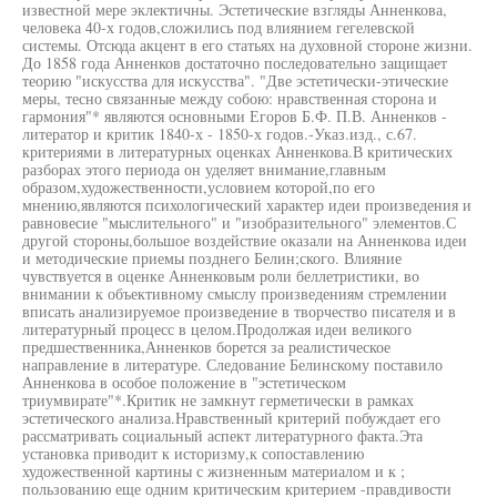
известной мере эклектичны. Эстетические взгляды Анненкова,
человека 40-х годов,сложились под влиянием гегелевской
системы. Отсюда акцент в его статьях на духовной стороне жизни.
До 1858 года Анненков достаточно последовательно защищает
теорию "искусства для искусства". "Две эстетически-этические
меры, тесно связанные между собою: нравственная сторона и
гармония"* являются основными Егоров Б.Ф. П.В. Анненков -
литератор и критик 1840-х - 1850-х годов.-Указ.изд., с.67.
критериями в литературных оценках Анненкова.В критических
разборах этого периода он уделяет внимание,главным
образом,художественности,условием которой,по его
мнению,являются психологический характер идеи произведения и
равновесие "мыслительного" и "изобразительного" элементов.С
другой стороны,большое воздействие оказали на Анненкова идеи
и методические приемы позднего Белин;ского. Влияние
чувствуется в оценке Анненковым роли беллетристики, во
внимании к объективному смыслу произведениям стремлении
вписать анализируемое произведение в творчество писателя и в
литературный процесс в целом.Продолжая идеи великого
предшественника,Анненков борется за реалистическое
направление в литературе. Следование Белинскому поставило
Анненкова в особое положение в "эстетическом
триумвирате"*.Критик не замкнут герметически в рамках
эстетического анализа.Нравственный критерий побуждает его
рассматривать социальный аспект литературного факта.Эта
установка приводит к историзму,к сопоставлению
художественной картины с жизненным материалом и к ;
пользованию еще одним критическим критерием -правдивости