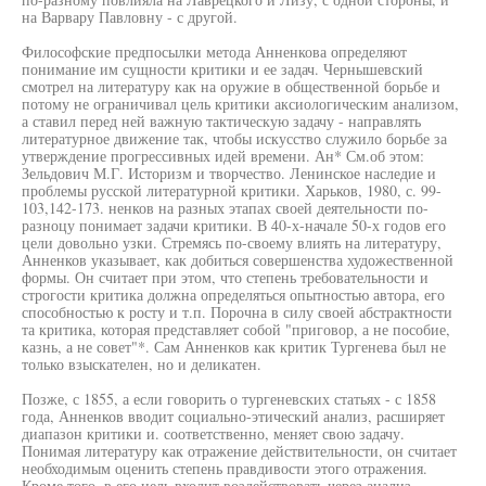
на Варвару Павловну - с другой.
Философские предпосылки метода Анненкова определяют
понимание им сущности критики и ее задач. Чернышевский
смотрел на литературу как на оружие в общественной борьбе и
потому не ограничивал цель критики аксиологическим анализом,
а ставил перед ней важную тактическую задачу - направлять
литературное движение так, чтобы искусство служило борьбе за
утверждение прогрессивных идей времени. Ан* См.об этом:
Зельдович М.Г. Историзм и творчество. Ленинское наследие и
проблемы русской литературной критики. Харьков, 1980, с. 99-
103,142-173. ненков на разных этапах своей деятельности по-
разноцу понимает задачи критики. В 40-х-начале 50-х годов его
цели довольно узки. Стремясь по-своему влиять на литературу,
Анненков указывает, как добиться совершенства художественной
формы. Он считает при этом, что степень требовательности и
строгости критика должна определяться опытностью автора, его
способностью к росту и т.п. Порочна в силу своей абстрактности
та критика, которая представляет собой "приговор, а не пособие,
казнь, а не совет"*. Сам Анненков как критик Тургенева был не
только взыскателен, но и деликатен.
Позже, с 1855, а если говорить о тургеневских статьях - с 1858
года, Анненков вводит социально-этический анализ, расширяет
диапазон критики и. соответственно, меняет свою задачу.
Понимая литературу как отражение действительности, он считает
необходимым оценить степень правдивости этого отражения.
Кроме того, в его цель входит воздействовать через анализ