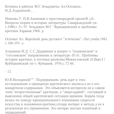
Боткина в работах М.Г.Зельдовича; Ал.Осповата ,
Н.Д.Алдониной-, ,
Ниязова Т. П.В.Анненков о простонародной прозегВ ¡сб.:
Вопросы теории и истории литературы. Самаркандский ун-
т,1980,с.31-35. Зельдович М.Г. Чернышевский и проблемы
критики.Харьков,1968. р
Осповат Ал. Короткий день русского "эстетизма".-Лит.учеба,1981,
с.186-193. о
Алдонина Н.Д. С.С.Дудышкин и вопрос о "пушкинском" и
"гоголевском" направлениях в литературе.-В сб.: Проблемы
истории критики, и поэтики реализма:Межвузовский сб.Вып.I /
Куйбышевский ун-т.-Кубышев, 1976,с.72-84.
- 12
Ю.В.Володиной"'". Подчеркиваем, речь идет в этих
исследованиях о принципах критического анализа,а не о его
конкретном содержании. Это объясняется интересом не к самим
этим "второстепенным" критикам, а "сверхзадачей", состоящей в
выяснении общей критической ситуации времени. Борьба тогда
велась по поводу принципиального понимания сущности
искусства и назначения критики,отсюда интерес к методу,а не к
результатам его применения. Это интерес вполне понятный и
оправданный.