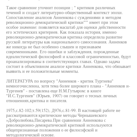
Такое сравнение уточнит позиции ; " критиков различных
течений и создаст литературно-общественный контекст эпохи.
Сопоставление анализов Анненкова с суждениями и методом
революционно-демократической критики"'" имеет при этом
особое значение: появляется масштаб для оценки действенности
его эстетических критериев. Как показала история, именно
революционно-демократическая критика определила развитие
русской литературы как национального самосознания. Анненков
же никогда не был особенно слышен и признаваем
современниками. Его ошибки и заблуждения, порожденные
идеалистической философией и классовой ограниченностью, будут
проанализированы в соответствующих главах. Однако задача
состоит в объективном анализе критики Анненкова, что обязывает
выявить и ее положительные моменты.
ЛИТЕРАТУРА по вопросу "Анненков - критик Тургнева"
немногочисленна, хотя тема более широкого плана - "Анненков и-
Тургенев" - поставлена еще Н.М.Гутьяром: в книге
"И.С.Тургенев" (Юрьев, 1907) он говорит о тесных личных
отношениях,критика и писателя.
1975,с.82-102;т.59(152), Д976,с.81-99. В настоящей работе не
рассматриваются критические методы Чернышевского
»Добролюбова,Писарева.При сравнении Анненкова с
революционно-демократической критикой используются
общепризнанные положения о ее философской и
методологической основе.