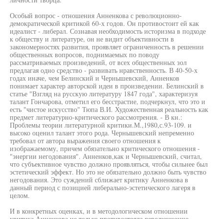
Особый вопрос - отношения Анненкова с революционно-
демократической критикой 60-х годов. Он противостоит ей как
идеалист - либерал. Сознавая необходимость историзма в подходе
к обществу и литературе, он не видит объективности в
закономерностях развития, проявляет ограниченность в решении
общественных вопросов, поднимаемых по поводу
рассматриваемых произведений, от всех общественных зол
предлагая одно средство - развивать нравственность. В 40-50-х
годах иначе, чем Белинский и Чернышевский, Анненков
понимает характер авторской идеи в произведении. Белинский в
статье "Взгляд на русскую литературу 1847 года", характеризуя
талант Гончарова, отметил его бесстрастие, подчеркнул, что это и
есть "чистое искусство" Тюпа В.И. Художественная реальность как
предмет литературно-критического рассмотрения. - В кн.:
Проблемы теории литературной критики.М.,1980,с.93-109. и
высоко оценил талант этого рода. Чернышевский непременно
требовал от автора выражения своего отношения к
изображаемому, причем обязательно критического отношения -
"энергии негодования". Анненков,как и Чернышевский, считал,
что субъективное чувство должно проявляться, чтобы сильнее был
эстетический эффект. Но это не обязательно должно быть чувство
негодования. Это суждений сближает критику Анненкова в
данный период с позицией либерально-эстетического лагеря в
целом.
И в конкретных оценках, и в методологическом отношении
критика Анненкова не только противостояла революционно-