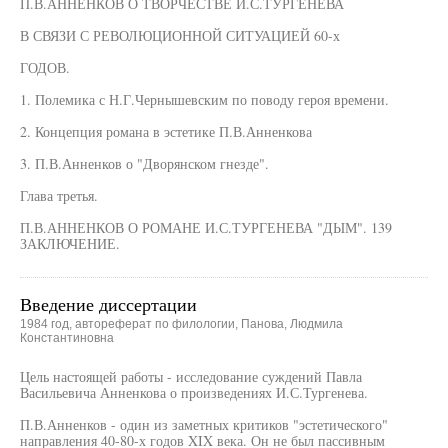
П.В.АННЕНКОВ О ТВОРЧЕСТВЕ И.С.ТУРГЕНЕВА
В СВЯЗИ С РЕВОЛЮЦИОННОЙ СИТУАЦИЕЙ 60-х
ГОДОВ.
1. Полемика с Н.Г.Чернышевским по поводу героя времени.
2. Концепция романа в эстетике П.В.Анненкова
3. П.В.Анненков о "Дворянском гнезде".
Глава третья.
П.В.АННЕНКОВ О РОМАНЕ И.С.ТУРГЕНЕВА "ДЫМ". 139
ЗАКЛЮЧЕНИЕ.
Введение диссертации
1984 год, автореферат по филологии, Панова, Людмила
Константиновна
Цель настоящей работы - исследование суждений Павла
Васильевича Анненкова о произведениях И.С.Тургенева.
П.В.Анненков - один из заметных критиков "эстетического"
направления 40-80-х годов XIX века. Он не был пассивным