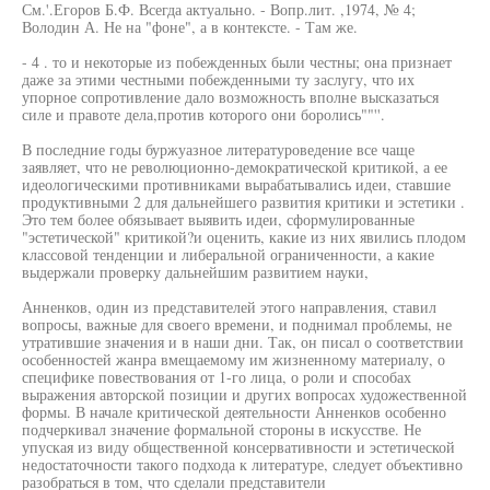
См.'.Егоров Б.Ф. Всегда актуально. - Вопр.лит. ,1974, № 4;
Володин А. Не на "фоне", а в контексте. - Там же.
- 4 . то и некоторые из побежденных были честны; она признает
даже за этими честными побежденными ту заслугу, что их
упорное сопротивление дало возможность вполне высказаться
силе и правоте дела,против которого они боролись""''.
В последние годы буржуазное литературоведение все чаще
заявляет, что не революционно-демократической критикой, а ее
идеологическими противниками вырабатывались идеи, ставшие
продуктивными 2 для дальнейшего развития критики и эстетики .
Это тем более обязывает выявить идеи, сформулированные
"эстетической" критикой?и оценить, какие из них явились плодом
классовой тенденции и либеральной ограниченности, а какие
выдержали проверку дальнейшим развитием науки,
Анненков, один из представителей этого направления, ставил
вопросы, важные для своего времени, и поднимал проблемы, не
утратившие значения и в наши дни. Так, он писал о соответствии
особенностей жанра вмещаемому им жизненному материалу, о
специфике повествования от 1-го лица, о роли и способах
выражения авторской позиции и других вопросах художественной
формы. В начале критической деятельности Анненков особенно
подчеркивал значение формальной стороны в искусстве. Не
упуская из виду общественной консервативности и эстетической
недостаточности такого подхода к литературе, следует объективно
разобраться в том, что сделали представители