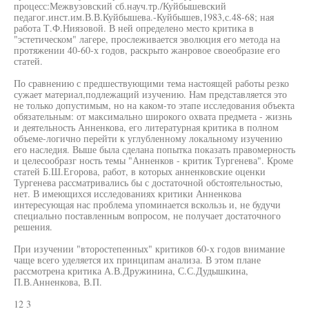
процесс:Межвузовский сб.науч.тр./Куйбышевский
педагог.инст.им.В.В.Куйбышева.-Куйбышев,1983,с.48-68; ная
работа Т.Ф.Ниязовой. В ней определено место критика в
"эстетическом" лагере, прослеживается эволюция его метода на
протяжении 40-60-х годов, раскрыто жанровое своеобразие его
статей.
По сравнению с предшествующими тема настоящей работы резко
сужает материал,подлежащий изучению. Нам представляется это
не только допустимым, но на каком-то этапе исследования объекта
обязательным: от максимально широкого охвата предмета - жизнь
и деятельность Анненкова, его литературная критика в полном
объеме-логично перейти к углубленному локальному изучению
его наследия. Выше была сделана попытка показать правомерность
и целесообразг ность темы "Анненков - критик Тургенева". Кроме
статей Б.Ш.Егорова, работ, в которых анненковские оценки
Тургенева рассматривались бы с достаточной обстоятельностью,
нет. В имеющихся исследованиях критики Анненкова
интересующая нас проблема упоминается вскользь и, не будучи
специально поставленным вопросом, не получает достаточного
решения.
При изучении "второстепенных" критиков 60-х годов внимание
чаще всего уделяется их принципам анализа. В этом плане
рассмотрена критика А.В.Дружинина, С.С.Дудышкина,
П.В.Анненкова, В.П.
12 3