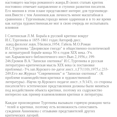
настоящего мастера романного жанра,В своих статьях критик
постоянно отмечает направление и ступени развития писателя.
Его мнения в этом плане представляют интерес для тургеневеде-
ния.Вместе с тем Анненков,как личность менее масштабная в
сравнении с Тургеневым,гораздо менее одаренная и в то же время
как натура художественная,не мог в свою очередь не испытывать
влияния
I Слитинская Л.М. Борьба в русской критике вокруг
И.С.Тургенева в 1855-1861 годах:Автореф.дисс.
.канд.филолог.наук.Тбилиси,1954; Габель М.О.Роман
И.С.Тургенева "Дворянское гнездо" в общественно-политической
и литературной борьбе конца 50-х годов XIX века.-Уч.
зап.Харьковского библиотечного инст.Вып.2,1956,с.199-
246;Громов В.А."Записки охотника" И.С.Тургенева и русская
литературно-критическая мысль XIX века (к постановке
проблемы).-Уч.зап.Курского пе-дагог.инст.,т,Г7(110),1975,с.233-
249;Его же.Журнал "Современник" и "Записки охотника". (К
проблеме взаимодействия критики и художественной
литературы).-Научн.тр.Курского педагог.инст.,т.5(143), со стороны
писателя?его эстетические представления должны были меняться
под воздействием объекта критики, поэтому их содружество
интересно как пример взаимовлияния критики и литературы.
Каждое произведение Тургенева вызывало горячую реакцию чита-
' телей и критики, поэтому есть возможность сопоставить
суждения Анненкова с отзывами представителей других
критических лагерей.