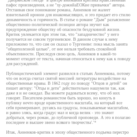
пафос произведения, а не "ху-дожнйаЕОКие привычки" автора.
Отстаивая свое понимание романа, Анненков не жалеет
язвительной иронии для инакомыслящих, и это придает его стилю
динамичность и горячность. В статье о романе "Дым" разъяснение
общественно-политической позиции автора звучит как
предупреждение обществу об опасности бездуховной жизни.
Критик увлекается при этом так, что "западничество" у него
получается не совсем тургеневское. В данном случае к нему
приложимо то, что сам он сказал о Тургеневе: пока мысль занята
"общеполезной целью", от нее нельзя требовать спокойной
объективности. Преследуя свою цель, Анненков в какой-то
момент отходит от текста, начиная относиться к нему как к поводу
для рассуждений.
Публицистический элемент развился в статьях Анненкова, потому
что он всегда считал святой миссией литературы воздействие на
общественные нравы. В 1862 году по поводу "Отцов и детей" он
пишет автору: "Отцы и дети" действительно нашумели так, как
даже я и не ожидал. Вы можете радоваться всему, что об них
говорят. Писателем-романистом быть хорошо, но кинуть в
публику нечто вроде нравственного масштаба, на который все
себя примеривают, ругаясь на градусы, показываемые масштабом,
и равно злясь, когда градус мал и когда велик - это значит
добраться, через роман, до публичной проповеди. А это я полагаю
последнее и высшее звено всякого творчества'.'*
Итак, Анненков-критик в эпоху общественного подъема перестро