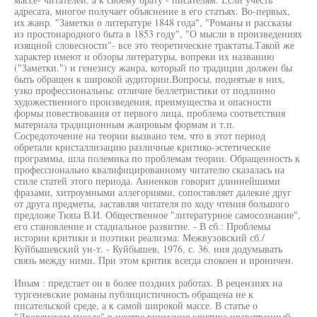
адресата, многое получает объяснение в его статьях. Во-первых,
их жанр. "Заметки о литературе 1848 года", "Романы и рассказы
из простонародного быта в 1853 году", "О мысли в произведениях
изящной словесности"- все это теоретические трактаты.Такой же
характер имеют и обзоры литературы, вопреки их названию
("Заметки.") и генезису жанра, который по традиции должен бы
быть обращен к широкой аудитории.Вопросы, поднятые в них,
узко профессиональны: отличие беллетристики от подлинно
художественного произведения, преимущества и опасности
формы повествования от первого лица, проблема соответствия
материала традиционным жанровым формам и т.п.
Сосредоточение на теории вызвано тем, что в этот период
обретали кристаллизацию различные критико-эстетические
программы, шла полемика по проблемам теории. Обращенность к
профессионально квалифицированному читателю сказалась на
стиле статей этого периода. Анненков говорит длиннейшими
фразами, хитроумными аллегориями, сопоставляет далекие друг
от друга предметы, заставляя читателя по ходу чтения большого
предложе Тюпа В.И. Общественное "литературное самосознание",
его становление и стадиальное развитие. - В сб.: Проблемы
истории критики и поэтики реализма: Межвузовский сб./
Куйбышевский ун-т. - Куйбышев, 1976, с. 36. ния додумывать
связь между ними. При этом критик всегда спокоен и ироничен.
Иным : предстает он в более поздних работах. В рецензиях на
тургеневские романы публицистичность обращена не к
писательской среде, а к самой широкой массе. В статье о
"Дворянском гнезде" в центре внимания критика нравственный