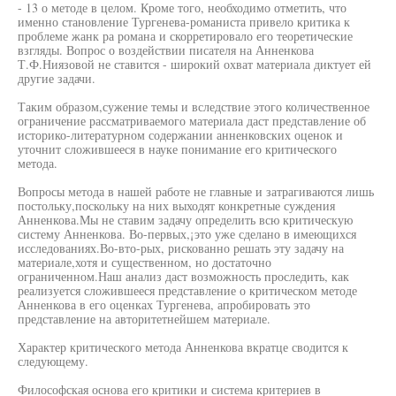
- 13 о методе в целом. Кроме того, необходимо отметить, что
именно становление Тургенева-романиста привело критика к
проблеме жанк ра романа и скорретировало его теоретические
взгляды. Вопрос о воздействии писателя на Анненкова
Т.Ф.Ниязовой не ставится - широкий охват материала диктует ей
другие задачи.
Таким образом,сужение темы и вследствие этого количественное
ограничение рассматриваемого материала даст представление об
историко-литературном содержании анненковских оценок и
уточнит сложившееся в науке понимание его критического
метода.
Вопросы метода в нашей работе не главные и затрагиваются лишь
постольку,поскольку на них выходят конкретные суждения
Анненкова.Мы не ставим задачу определить всю критическую
систему Анненкова. Во-первых,¡это уже сделано в имеющихся
исследованиях.Во-вто-рых, рискованно решать эту задачу на
материале,хотя и существенном, но достаточно
ограниченном.Наш анализ даст возможность проследить, как
реализуется сложившееся представление о критическом методе
Анненкова в его оценках Тургенева, апробировать это
представление на авторитетнейшем материале.
Характер критического метода Анненкова вкратце сводится к
следующему.
Философская основа его критики и система критериев в