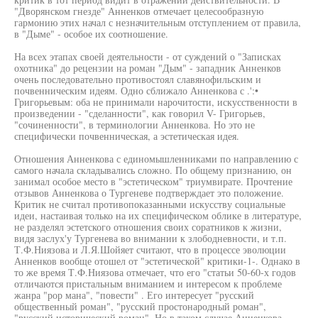
"Дворянском гнезде" Анненков отмечает целесообразную
гармонию этих начал с незначительным отступлением от правила,
в "Дыме" - особое их соотношение.
На всех этапах своей деятельности - от суждений о "Записках
охотника" до рецензии на роман "Дым" - западник Анненков
очень последовательно противостоял славянофильским и
почвенническим идеям. Одно сближало Анненкова с .':•
Григорьевым: оба не принимали нарочитости, искусственности в
произведении - "сделанности", как говорил V- Григорьев,
"сочиненности", в терминологии Анненкова. Но это не
специфически почвенническая, а эстетическая идея.
Отношения Анненкова с единомышленниками по направлению с
самого начала складывались сложно. По общему признанию, он
занимал особое место в "эстетическом" триумвирате. Прочтение
отзывов Анненкова о Тургеневе подтверждает это положение.
Критик не считал противопоказанными искусству социальные
идеи, настаивая только на их специфическом облике в литературе,
не разделял эстетского отношения своих соратников к жизни,
видя заслух'у Тургенева во внимании к злободневности, и т.п.
Т.Ф.Ниязова и Л.Я.Шойяет считают, что в процессе эволюции
Анненков вообще отошел от "эстетической" критики-1-. Однако в
то же время Т.Ф.Ниязова отмечает, что его "статьи 50-60-х годов
отличаются пристальным вниманием и интересом к проблеме
жанра "рор мана", "повести" . Его интересует "русский
общественный роман", "русский простонародный роман",
"русский исторический роман". Но в таком случае Анненкова