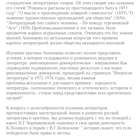
созерцателем литературных споров. Об этом говорят уже названия
его статей:"Романы и рассказы из простонародного быта в 1853
году","О мысли в произведениях изящной словесности" (1855),"О
значении художественных произведений для общества" (1856),
"Литературный тип слабого человека. - По поводу тургеневской
"Аси" (1858).Проблемы,вынесенные в эти заглавия, были
предметом жарких журнальных схваток. Очевидно,что без знания
мнений Анненкова по актуальным вопросам того времени
картина литературной жизни общества оказывается неполной.
Изучение критики Анненкова позволит полнее представить
условия, в которых складывалось и развивалось ведущее в
литературе -революционно-демократическое - направление.Как
справедливо подчеркивали участники дискуссии о наследии
революционных демократов, прошедшей на страницах "Вопросов
литературы" в 1972-1974 годах, весьма важные
проблемы,актуальные и для нашего времени - народность
литературы, соотношение этического и эстетического, историзм и
нормативность,- стояли перед представителями всех критических
лагерей*.
К вопросу о целесообразности изучения литераторов,
противостоящих магистральной линии в развитии русской
литературы и критики, мы должны подходить с тех же позиций,с
каких Н.Г.Чернышевский оценивал в свое время деятельность
К.Полевого в борьбе с В.Г.Белинским: ".история скажет, что если
победители были правы и честны,