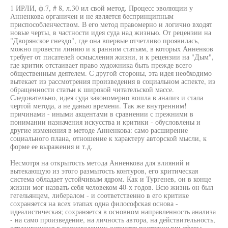
1 ИРЛИ, ф.7, # 8, л.30 ил свой метод. Процесс эволюции у
Анненкова органичен и не является беспринципным
приспособленчеством. В его метод правомерно и логично входят
новые черты, в частности идея суда над жизнью. От рецензии на
"Дворянское гнездо", где она впервые отчетливо проявилась,
можно провести линию и к ранним статьям, в которых Анненков
требует от писателей осмысления жизни, и к рецензии на "Дым",
где критик отстаивает право художника быть прежде всего
общественным деятелем. С другой стороны, эта идея необходимо
вытекает из рассмотрения произведения в социальном аспекте, из
обращенности статьи к широкой читательской массе.
Следовательно, идея суда закономерно вошла в анализ и стала
чертой метода, а не данью времени. Так же внутренним!
причинами - иными акцентами в сравнении с прежними в
понимании назначения искусства и критики - обусловлены и
другие изменения в методе Анненкова: само расширение
социального плана, отношение к характеру авторской мысли, к
форме ее выражения и т.д.
Несмотря на открытость метода Анненкова для влияний и
вытекающую из этого размытость контуров, его критическая
система обладает устойчивым ядром. Как и Тургенев, он в конце
жизни мог назвать себя человеком 40-х годов. Всю жизнь он был
гегельянцем, либералом - и соответственно в его критике
сохраняется на всех этапах одна философская основа -
идеалистическая; сохраняется в основном направленность анализа
- на само произведение, на личность автора, на действительность,
отразившуюся в произведении; остаются постоянными сферы