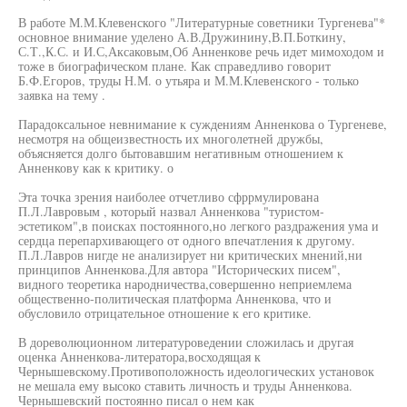
В работе М.М.Клевенского "Литературные советники Тургенева"*
основное внимание уделено А.В.Дружинину,В.П.Боткину,
С.Т.,К.С. и И.С,Аксаковым,Об Анненкове речь идет мимоходом и
тоже в биографическом плане. Как справедливо говорит
Б.Ф.Егоров, труды Н.М. о утьяра и М.М.Клевенского - только
заявка на тему .
Парадоксальное невнимание к суждениям Анненкова о Тургеневе,
несмотря на общеизвестность их многолетней дружбы,
объясняется долго бытовавшим негативным отношением к
Анненкову как к критику. о
Эта точка зрения наиболее отчетливо сфррмулирована
П.Л.Лавровым , который назвал Анненкова "туристом-
эстетиком",в поисках постоянного,но легкого раздражения ума и
сердца перепархивающего от одного впечатления к другому.
П.Л.Лавров нигде не анализирует ни критических мнений,ни
принципов Анненкова.Для автора "Исторических писем",
видного теоретика народничества,совершенно неприемлема
общественно-политическая платформа Анненкова, что и
обусловило отрицательное отношение к его критике.
В дореволюционном литературоведении сложилась и другая
оценка Анненкова-литератора,восходящая к
Чернышевскому.Противоположность идеологических установок
не мешала ему высоко ставить личность и труды Анненкова.
Чернышевский постоянно писал о нем как