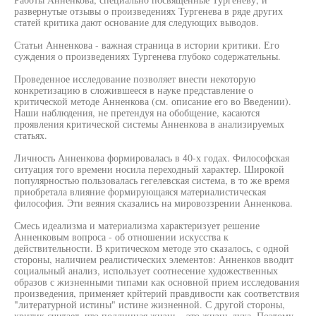
развернутые отзывы о произведениях Тургенева в ряде других
статей критика дают основание для следующих выводов.
Статьи Анненкова - важная страница в истории критики. Его
суждения о произведениях Тургенева глубоко содержательны.
Проведенное исследование позволяет внести некоторую
конкретизацию в сложившееся в науке представление о
критической методе Анненкова (см. описание его во Введении).
Наши наблюдения, не претендуя на обобщение, касаются
проявления критической системы Анненкова в анализируемых
статьях.
Личность Анненкова формировалась в 40-х годах. Философская
ситуация того времени носила переходный характер. Широкой
популярностью пользовалась гегелевская система, в то же время
приобретала влияние формирующаяся материалистическая
философия. Эти веяния сказались на мировоззрении Анненкова.
Смесь идеализма и материализма характеризует решение
Анненковым вопроса - об отношении искусства к
действительности. В критическом методе это сказалось, с одной
стороны, наличием реалистических элементов: Анненков вводит
социальный анализ, использует соотнесение художественных
образов с жизненными типами как основной прием исследования
произведения, применяет крйтерий правдивости как соответствия
"литературной истины" истине жизненной. С другой стороны,
критик считает, что подлинная жизнь - это жизнь духа. Поэтому