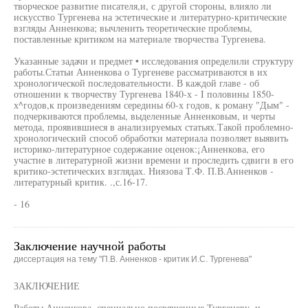
творческое развитие писателя,и, с другой стороны, влияло ли
искусство Тургенева на эстетические и литературно-критические
взгляды Анненкова; вычленить теоретические проблемы,
поставленные критиком на материале творчества Тургенева.
Указанные задачи и предмет • исследования определили структуру
работы.Статьи Анненкова о Тургеневе рассматриваются в их
хронологической последовательности. В каждой главе - об
отношении к творчеству Тургенева 1840-х - I половины 1850-
х^годов,к произведениям середины 60-х годов, к роману "Дым" -
подчеркиваются проблемы, выделенные Анненковым, и черты
метода, проявившиеся в анализируемых статьях.Такой проблемно-
хронологический способ обработки материала позволяет выявить
историко-литературное содержание оценок:¡Анненкова, его
участие в литературной жизни времени и проследить сдвиги в его
критико-эстетических взглядах. Ниязова Т.Ф. П.В.Анненков -
литературный критик. .,с.16-17.
- 16
Заключение научной работы
диссертация на тему "П.В. Анненков - критик И.С. Тургенева"
ЗАКЛЮЧЕНИЕ
Работы Анненкова, специально посвященные Тургеневу, и