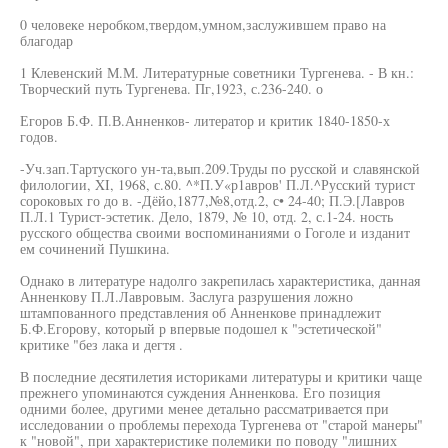
0 человеке неробком,твердом,умном,заслужившем право на
благодар
1 Клевенский М.М. Литературные советники Тургенева. - В кн.:
Творческий путь Тургенева. Пг,1923, с.236-240. о
Егоров Б.Ф. П.В.Анненков- литератор и критик 1840-1850-х
годов.
-Уч.зап.Тартуского ун-та,вып.209.Труды по русской и славянской
филологии, XI, 1968, с.80. ^*П.У«р1авров' П.Л.^Русский турист
сороковых го до в. -Дёйо,1877,№8,отд.2, с• 24-40; П.Э.[Лавров
П.Л.1 Турист-эстетик. Дело, 1879, № 10, отд. 2, с.1-24. ность
русского общества своими воспоминаниями о Гоголе и изданит
ем сочинений Пушкина.
Однако в литературе надолго закрепилась характеристика, данная
Анненкову П.Л.Лавровым. Заслуга разрушения ложно
штампованного представления об Анненкове принадлежит
Б.Ф.Егорову, который р впервые подошел к "эстетической"
критике "без лака и дегтя .
В последние десятилетия историками литературы и критики чаще
прежнего упоминаются суждения Анненкова. Его позиция
одними более, другими менее детально рассматривается при
исследовании о проблемы перехода Тургенева от "старой манеры"
к "новой", при характеристике полемики по поводу "лишних