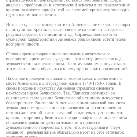
анализа - проблемный и эстетический аспекты в их переплетении;
критик пользуется одной и той же системой критериев; эволюция
идет в одном направлении.
Интеллектуальная основа критики Анненкова не исключает опоры
на интуицию. Критик излагает свое впечатление от авторского
рисунка образов, от описаний и т.д. Справедливостью этой
суммарной характеристики Анненков обязан своей эстетической
восприимчивости:.
С точки зрения современного понимания читательского
восприятия, критическое суждение - это всегда рефлексия над
художественным впечатлением. Поэтому закономерно учитывать
это впечатление и обращаться к нему при оценке произведения*.
На основе проведенного анализа можно сделать заключение о
месте Анненкова в литературной жизни 1840-1860-х годов. В
своем подходе к искусству Анненков стремится следовать
некоторым идеям Белинского. Так, "Записки охотника" он
оценивает в свете учения Белинского об истинном искусстве и
беллетристике. Внимание Анненкова к эмпирической личности
художника и ее проявлению в произведении, к соотношению
истины жизненной и литературной свидетельствует о том, что
критик воспринял у Белинского теорию пафоса с ее положением
об идеализировании действительности в процессе
художественного творчества, о том, что, возведенная в "перл
создания", реальная жизнь обязательно несет на себе отпечаток
личности творца.