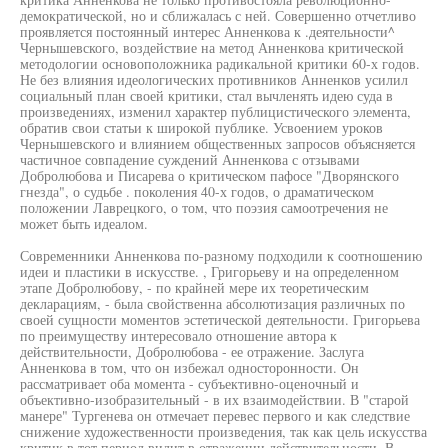
демократической, но и сближалась с ней. Совершенно отчетливо
проявляется постоянный интерес Анненкова к .деятельности^
Чернышевского, воздействие на метод Анненкова критической
методологии основоположника радикальной критики 60-х годов.
Не без влияния идеологических противников Анненков усилил
социальный план своей критики, стал вычленять идею суда в
произведениях, изменил характер публицистического элемента,
обратив свои статьи к широкой публике. Усвоением уроков
Чернышевского и влиянием общественных запросов объясняется
частичное совпадение суждений Анненкова с отзывами
Добролюбова и Писарева о критическом пафосе "Дворянского
гнезда", о судьбе . поколения 40-х годов, о драматическом
положении Лаврецкого, о том, что поэзия самоотречения не
может быть идеалом.
Современники Анненкова по-разному подходили к соотношению
идеи и пластики в искусстве. , Григорьеву и на определенном
этапе Добролюбову, - по крайней мере их теоретическим
декларациям, - была свойственна абсолютизация различных по
своей сущности моментов эстетической деятельности. Григорьева
по преимуществу интересовало отношение автора к
действительности, Добролюбова - ее отражение. Заслуга
Анненкова в том, что он избежал односторонности. Он
рассматривает оба момента - субъективно-оценочный и
объективно-изобразительный - в их взаимодействии. В "старой
манере" Тургенева он отмечает перевес первого и как следствие
снижение художественности произведения, так как цель искусства
критик в тот период видит в отражении действительности. В