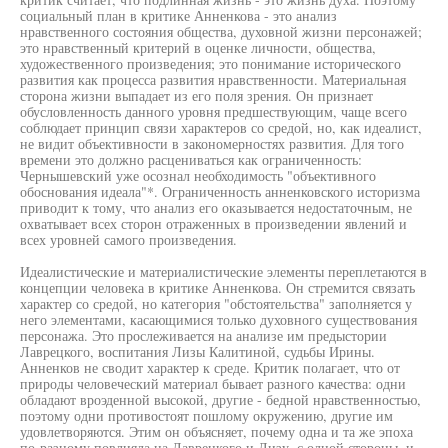
социальный план в критике Анненкова - это анализ
нравственного состояния общества, духовной жизни персонажей;
это нравственный критерий в оценке личности, общества,
художественного произведения; это понимание исторического
развития как процесса развития нравственности. Материальная
сторона жизни выпадает из его поля зрения. Он признает
обусловленность данного уровня предшествующим, чаще всего
соблюдает принцип связи характеров со средой, но, как идеалист,
не видит объективности в закономерностях развития. Для того
времени это должно расцениваться как ограниченность:
Чернышевский уже осознал необходимость "объективного
обоснования идеала"*. Ограниченность анненковского историзма
приводит к тому, что анализ его оказывается недостаточным, не
охватывает всех сторон отраженных в произведении явлений и
всех уровней самого произведения.
Идеалистические и материалистические элементы переплетаются в
концепции человека в критике Анненкова. Он стремится связать
характер со средой, но категория "обстоятельства" заполняется у
него элементами, касающимися только духовного существования
персонажа. Это прослеживается на анализе им предыстории
Лаврецкого, воспитания Лизы Калитиной, судьбы Ирины.
Анненков не сводит характер к среде. Критик полагает, что от
природы человеческий материал бывает разного качества: одни
обладают вроэденной высокой, другие - бедной нравственностью,
поэтому одни противостоят пошлому окружению, другие им
удовлетворяются. Этим он объясняет, почему одна и та же эпоха
по-разному повлияла на Лаврецкого и Лизу, с одной стороны, и