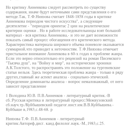
Но критику Анненкова следует рассмотреть по существу
содержания, иначе будут неточными сами представления о его
методе.Так, Т.Ф.Ниязова считает 1848-1858 годы в критике
Анненкова периодом чистого искусства", а следующее
десятилетие - "периодом ориентас 2 ции на реалитические
критерии оценки . Но в работе исследовательницы взят большой
материал - вся критика Анненкова,- и это не дает возможности
показать самый процесс обогащения его критического метода.
Характеристика материала широкого объема поневоле оказывается
суммарной,что приводит к неточностям. Т.Ф.Ниязова отмечает
пристальное внимание Анненкова в 60-х годах к проблеме жанра.
Если это верно относительно его рецензий на роман Писемского
"Тысяча душ", на "Войну и мир", на исторические хроники
А.К.Толстого, то распространять это положение на тургеневские
статьи нельзя. Здесь теоретическая проблема жанра - только в ряду
других,главный же аспект анализа - социально-этический.
Определение доминанты анализа - вопрос немаловажный, от него
зависит представление
1 Володина Ю.В. П.В.Анненков - литературный критик.-В
сб.:Русская критика и литературный процесс:Межвузовский
сб.науч.тр./Куйбышевский педагог.инст.им.В.В.Куйбышева.-
Куйбыше в,1983,с.48-68. р
Ниязова Т.Ф. П.В.Анненков - литературный
критик:Автореф.дисг. канд.филолог.наук.-М.,1983,с.25.