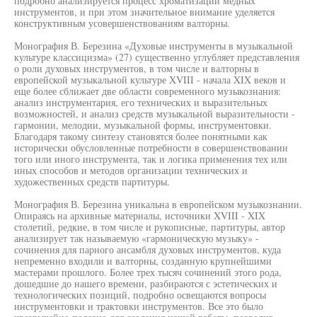
подробно анализируется процесс хроматизации медных
инструментов, и при этом значительное внимание уделяется
конструктивным усовершенствованиям валторны.
Монография В. Березина «Духовые инструменты в музыкальной
культуре классицизма» (27) существенно углубляет представления
о роли духовых инструментов, в том числе и валторны в
европейской музыкальной культуре XVIII - начала XIX веков и
еще более сближает две области современного музыкознания:
анализ инструментария, его технических и выразительных
возможностей, и анализ средств музыкальной выразительности -
гармонии, мелодии, музыкальной формы, инструментовки.
Благодаря такому синтезу становятся более понятными как
исторически обусловленные потребности в совершенствовании
того или иного инструмента, так и логика применения тех или
иных способов и методов организации технических и
художественных средств партитуры.
Монография В. Березина уникальна в европейском музыкознании.
Опираясь на архивные материалы, источники XVIII - XIX
столетий, редкие, в том числе и рукописные, партитуры, автор
анализирует так называемую «гармоническую музыку» -
сочинения для парного ансамбля духовых инструментов, куда
непременно входили и валторны, созданную крупнейшими
мастерами прошлого. Более трех тысяч сочинений этого рода,
дошедшие до нашего времени, разбираются с эстетических и
технологических позиций, подробно освещаются вопросы
инструментовки и трактовки инструментов. Все это было