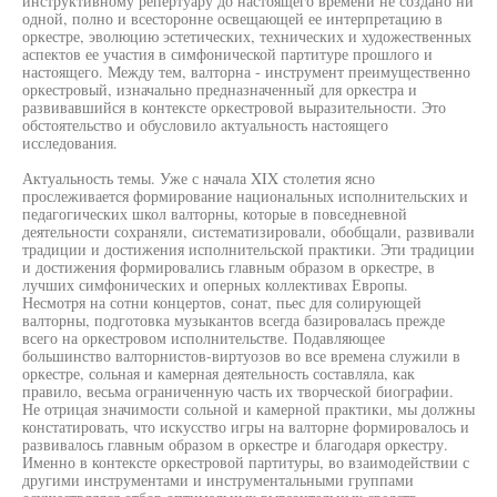
инструктивному репертуару до настоящего времени не создано ни
одной, полно и всесторонне освещающей ее интерпретацию в
оркестре, эволюцию эстетических, технических и художественных
аспектов ее участия в симфонической партитуре прошлого и
настоящего. Между тем, валторна - инструмент преимущественно
оркестровый, изначально предназначенный для оркестра и
развивавшийся в контексте оркестровой выразительности. Это
обстоятельство и обусловило актуальность настоящего
исследования.
Актуальность темы. Уже с начала XIX столетия ясно
прослеживается формирование национальных исполнительских и
педагогических школ валторны, которые в повседневной
деятельности сохраняли, систематизировали, обобщали, развивали
традиции и достижения исполнительской практики. Эти традиции
и достижения формировались главным образом в оркестре, в
лучших симфонических и оперных коллективах Европы.
Несмотря на сотни концертов, сонат, пьес для солирующей
валторны, подготовка музыкантов всегда базировалась прежде
всего на оркестровом исполнительстве. Подавляющее
большинство валторнистов-виртуозов во все времена служили в
оркестре, сольная и камерная деятельность составляла, как
правило, весьма ограниченную часть их творческой биографии.
Не отрицая значимости сольной и камерной практики, мы должны
констатировать, что искусство игры на валторне формировалось и
развивалось главным образом в оркестре и благодаря оркестру.
Именно в контексте оркестровой партитуры, во взаимодействии с
другими инструментами и инструментальными группами