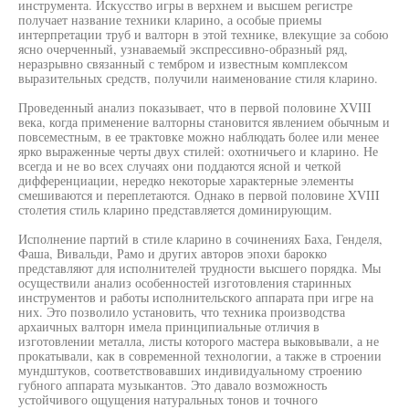
инструмента. Искусство игры в верхнем и высшем регистре
получает название техники кларино, а особые приемы
интерпретации труб и валторн в этой технике, влекущие за собою
ясно очерченный, узнаваемый экспрессивно-образный ряд,
неразрывно связанный с тембром и известным комплексом
выразительных средств, получили наименование стиля кларино.
Проведенный анализ показывает, что в первой половине XVIII
века, когда применение валторны становится явлением обычным и
повсеместным, в ее трактовке можно наблюдать более или менее
ярко выраженные черты двух стилей: охотничьего и кларино. Не
всегда и не во всех случаях они поддаются ясной и четкой
дифференциации, нередко некоторые характерные элементы
смешиваются и переплетаются. Однако в первой половине XVIII
столетия стиль кларино представляется доминирующим.
Исполнение партий в стиле кларино в сочинениях Баха, Генделя,
Фаша, Вивальди, Рамо и других авторов эпохи барокко
представляют для исполнителей трудности высшего порядка. Мы
осуществили анализ особенностей изготовления старинных
инструментов и работы исполнительского аппарата при игре на
них. Это позволило установить, что техника производства
архаичных валторн имела принципиальные отличия в
изготовлении металла, листы которого мастера выковывали, а не
прокатывали, как в современной технологии, а также в строении
мундштуков, соответствовавших индивидуальному строению
губного аппарата музыкантов. Это давало возможность
устойчивого ощущения натуральных тонов и точного