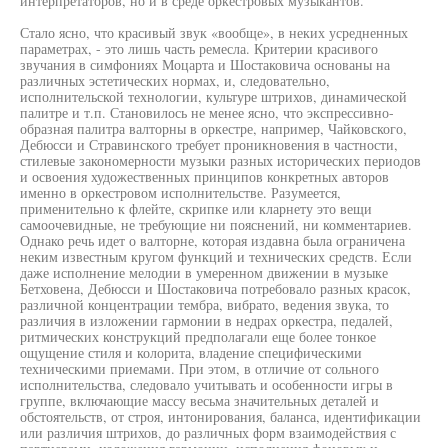
интерпретаторов, но и в среде оркестровых музыкантов.
Стало ясно, что красивый звук «вообще», в неких усредненных
параметрах, - это лишь часть ремесла. Критерии красивого
звучания в симфониях Моцарта и Шостаковича основаны на
различных эстетических нормах, и, следовательно,
исполнительской технологии, культуре штрихов, динамической
палитре и т.п. Становилось не менее ясно, что экспрессивно-
образная палитра валторны в оркестре, например, Чайковского,
Дебюсси и Стравинского требует проникновения в частности,
стилевые закономерности музыки разных исторических периодов
и освоения художественных принципов конкретных авторов
именно в оркестровом исполнительстве. Разумеется,
применительно к флейте, скрипке или кларнету это вещи
самоочевидные, не требующие ни пояснений, ни комментариев.
Однако речь идет о валторне, которая издавна была ограничена
неким известным кругом функций и технических средств. Если
даже исполнение мелодии в умеренном движении в музыке
Бетховена, Дебюсси и Шостаковича потребовало разных красок,
различной концентрации тембра, вибрато, ведения звука, то
различия в изложении гармонии в недрах оркестра, педалей,
ритмических конструкций предполагали еще более тонкое
ощущение стиля и колорита, владение специфическими
техническими приемами. При этом, в отличие от сольного
исполнительства, следовало учитывать и особенности игры в
группе, включающие массу весьма значительных деталей и
обстоятельств, от строя, интонирования, баланса, идентификации
или различия штрихов, до различных форм взаимодействия с