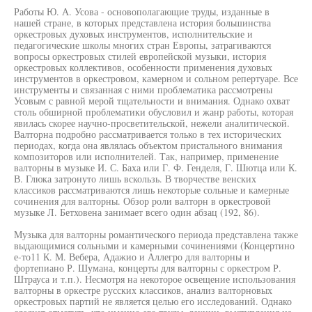
Работы Ю. А. Усова - основополагающие труды, изданные в
нашей стране, в которых представлена история большинства
оркестровых духовых инструментов, исполнительские и
педагогические школы многих стран Европы, затрагиваются
вопросы оркестровых стилей европейской музыки, история
оркестровых коллективов, особенности применения духовых
инструментов в оркестровом, камерном и сольном репертуаре. Все
инструменты и связанная с ними проблематика рассмотрены
Усовым с равной мерой тщательности и внимания. Однако охват
столь обширной проблематики обусловил и жанр работы, которая
явилась скорее научно-просветительской, нежели аналитической.
Валторна подробно рассматривается только в тех исторических
периодах, когда она являлась объектом пристального внимания
композиторов или исполнителей. Так, например, применение
валторны в музыке И. С. Баха или Г. Ф. Генделя, Г. Шютца или К.
В. Глюка затронуто лишь вскользь. В творчестве венских
классиков рассматриваются лишь некоторые сольные и камерные
сочинения для валторны. Обзор роли валторн в оркестровой
музыке Л. Бетховена занимает всего один абзац (192, 86).
Музыка для валторны романтического периода представлена также
выдающимися сольными и камерными сочинениями (Концертино
е-то11 К. М. Вебера, Адажио и Аллегро для валторны и
фортепиано Р. Шумана, концерты для валторны с оркестром Р.
Штрауса и т.п.). Несмотря на некоторое освещение использования
валторны в оркестре русских классиков, анализ валторновых
оркестровых партий не является целью его исследований. Однако