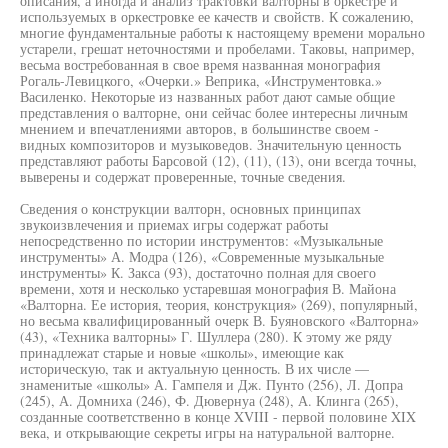
описания, а иногда и анализ трактовки валторны в оркестре и
используемых в оркестровке ее качеств и свойств. К сожалению,
многие фундаментальные работы к настоящему времени морально
устарели, грешат неточностями и пробелами. Таковы, например,
весьма востребованная в свое время названная монография
Рогаль-Левицкого, «Очерки.» Веприка, «Инструментовка.»
Василенко. Некоторые из названных работ дают самые общие
представления о валторне, они сейчас более интересны личным
мнением и впечатлениями авторов, в большинстве своем -
видных композиторов и музыковедов. Значительную ценность
представляют работы Барсовой (12), (11), (13), они всегда точны,
выверены и содержат проверенные, точные сведения.
Сведения о конструкции валторн, основных принципах
звукоизвлечения и приемах игры содержат работы
непосредственно по истории инструментов: «Музыкальные
инструменты» А. Модра (126), «Современные музыкальные
инструменты» К. Закса (93), достаточно полная для своего
времени, хотя и несколько устаревшая монография В. Майона
«Валторна. Ее история, теория, конструкция» (269), популярный,
но весьма квалифицированный очерк В. Буяновского «Валторна»
(43), «Техника валторны» Г. Шуллера (280). К этому же ряду
принадлежат старые и новые «школы», имеющие как
историческую, так и актуальную ценность. В их числе —
знаменитые «школы» А. Гампеля и Дж. Пунто (256), Л. Допра
(245), А. Домниха (246), Ф. Дювернуа (248), А. Клинга (265),
созданные соответственно в конце XVIII - первой половине XIX
века, и открывающие секреты игры на натуральной валторне.