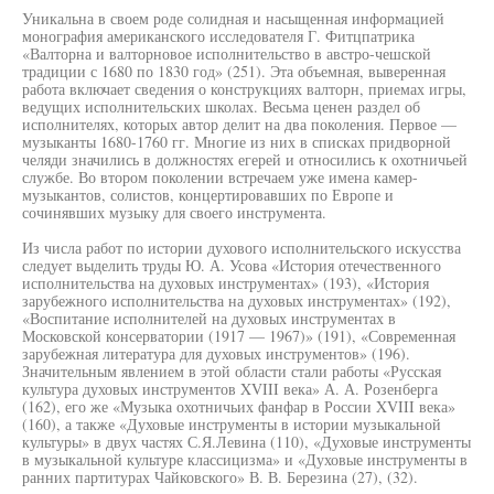
Уникальна в своем роде солидная и насыщенная информацией
монография американского исследователя Г. Фитцпатрика
«Валторна и валторновое исполнительство в австро-чешской
традиции с 1680 по 1830 год» (251). Эта объемная, выверенная
работа включает сведения о конструкциях валторн, приемах игры,
ведущих исполнительских школах. Весьма ценен раздел об
исполнителях, которых автор делит на два поколения. Первое —
музыканты 1680-1760 гг. Многие из них в списках придворной
челяди значились в должностях егерей и относились к охотничьей
службе. Во втором поколении встречаем уже имена камер-
музыкантов, солистов, концертировавших по Европе и
сочинявших музыку для своего инструмента.
Из числа работ по истории духового исполнительского искусства
следует выделить труды Ю. А. Усова «История отечественного
исполнительства на духовых инструментах» (193), «История
зарубежного исполнительства на духовых инструментах» (192),
«Воспитание исполнителей на духовых инструментах в
Московской консерватории (1917 — 1967)» (191), «Современная
зарубежная литература для духовых инструментов» (196).
Значительным явлением в этой области стали работы «Русская
культура духовых инструментов XVIII века» А. А. Розенберга
(162), его же «Музыка охотничьих фанфар в России XVIII века»
(160), а также «Духовые инструменты в истории музыкальной
культуры» в двух частях С.Я.Левина (110), «Духовые инструменты
в музыкальной культуре классицизма» и «Духовые инструменты в
ранних партитурах Чайковского» В. В. Березина (27), (32).