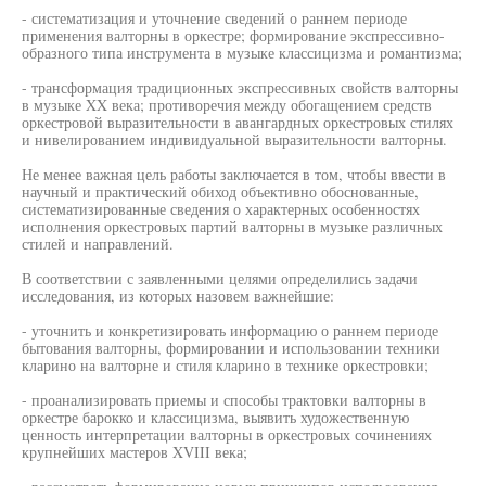
- систематизация и уточнение сведений о раннем периоде
применения валторны в оркестре; формирование экспрессивно-
образного типа инструмента в музыке классицизма и романтизма;
- трансформация традиционных экспрессивных свойств валторны
в музыке XX века; противоречия между обогащением средств
оркестровой выразительности в авангардных оркестровых стилях
и нивелированием индивидуальной выразительности валторны.
Не менее важная цель работы заключается в том, чтобы ввести в
научный и практический обиход объективно обоснованные,
систематизированные сведения о характерных особенностях
исполнения оркестровых партий валторны в музыке различных
стилей и направлений.
В соответствии с заявленными целями определились задачи
исследования, из которых назовем важнейшие:
- уточнить и конкретизировать информацию о раннем периоде
бытования валторны, формировании и использовании техники
кларино на валторне и стиля кларино в технике оркестровки;
- проанализировать приемы и способы трактовки валторны в
оркестре барокко и классицизма, выявить художественную
ценность интерпретации валторны в оркестровых сочинениях
крупнейших мастеров XVIII века;