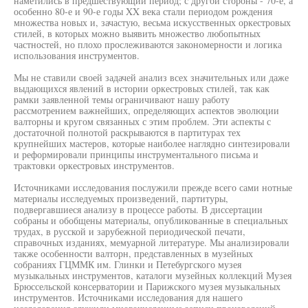
наметились в предшествующий период; с другой стороны - 70-е, а
особенно 80-е и 90-е годы XX века стали периодом рождения
множества новых и, зачастую, весьма искусственных оркестровых
стилей, в которых можно выявить множество любопытных
частностей, но плохо прослеживаются закономерности и логика
использования инструментов.
Мы не ставили своей задачей анализ всех значительных или даже
выдающихся явлений в истории оркестровых стилей, так как
рамки заявленной темы ограничивают нашу работу
рассмотрением важнейших, определяющих аспектов эволюции
валторны и кругом связанных с этим проблем. Эти аспекты с
достаточной полнотой раскрываются в партитурах тех
крупнейших мастеров, которые наиболее наглядно синтезировали
и реформировали принципы инструментального письма и
трактовки оркестровых инструментов.
Источниками исследования послужили прежде всего сами нотные
материалы исследуемых произведений, партитуры,
подвергавшиеся анализу в процессе работы. В диссертации
собраны и обобщены материалы, опубликованные в специальных
трудах, в русской и зарубежной периодической печати,
справочных изданиях, мемуарной литературе. Мы анализировали
также особенности валторн, представленных в музейных
собраниях ГЦММК им. Глинки и Петебургского музея
музыкальных инструментов, каталоги музейных коллекций Музея
Брюссельской консерватории и Парижского музея музыкальных
инструментов. Источниками исследования для нашего