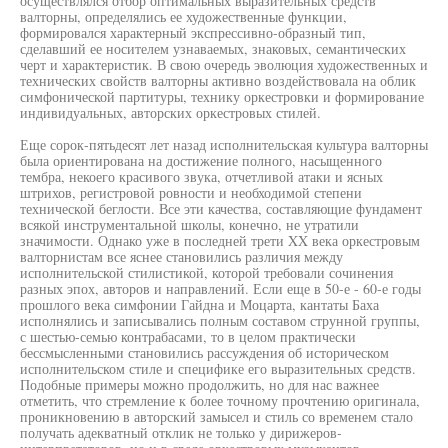
осуществлялся отбор оптимальных выразительных средств
валторны, определялись ее художественные функции,
формировался характерный экспрессивно-образный тип,
сделавший ее носителем узнаваемых, знаковых, семантических
черт и характеристик. В свою очередь эволюция художественных и
технических свойств валторны активно воздействовала на облик
симфонической партитуры, технику оркестровки и формирование
индивидуальных, авторских оркестровых стилей.
Еще сорок-пятьдесят лет назад исполнительская культура валторны
была ориентирована на достижение полного, насыщенного
тембра, некоего красивого звука, отчетливой атаки и ясных
штрихов, регистровой ровности и необходимой степени
технической беглости. Все эти качества, составляющие фундамент
всякой инструментальной школы, конечно, не утратили
значимости. Однако уже в последней трети XX века оркестровым
валторнистам все яснее становились различия между
исполнительской стилистикой, которой требовали сочинения
разных эпох, авторов и направлений. Если еще в 50-е - 60-е годы
прошлого века симфонии Гайдна и Моцарта, кантаты Баха
исполнялись и записывались полным составом струнной группы,
с шестью-семью контрабасами, то в целом практически
бессмысленными становились рассуждения об историческом
исполнительском стиле и специфике его выразительных средств.
Подобные примеры можно продолжить, но для нас важнее
отметить, что стремление к более точному прочтению оригинала,
проникновению в авторский замысел и стиль со временем стало
получать адекватный отклик не только у дирижеров-