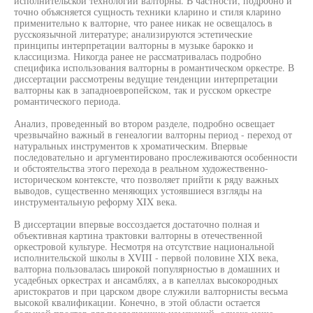
исполнительской технологии валторны. В частности, подробно и
точно объясняется сущность техники кларино и стиля кларино
применительно к валторне, что ранее никак не освещалось в
русскоязычной литературе; анализируются эстетические
принципы интерпретации валторны в музыке барокко и
классицизма. Никогда ранее не рассматривалась подробно
специфика использования валторны в романтическом оркестре. В
диссертации рассмотрены ведущие тенденции интерпретации
валторны как в западноевропейском, так и русском оркестре
романтического периода.
Анализ, проведенный во втором разделе, подробно освещает
чрезвычайно важный в генеалогии валторны период - переход от
натуральных инструментов к хроматическим. Впервые
последовательно и аргументировано прослеживаются особенности
и обстоятельства этого перехода в реальном художественно-
историческом контексте, что позволяет прийти к ряду важных
выводов, существенно меняющих устоявшиеся взгляды на
инструментальную реформу XIX века.
В диссертации впервые воссоздается достаточно полная и
объективная картина трактовки валторны в отечественной
оркестровой культуре. Несмотря на отсутствие национальной
исполнительской школы в XVIII - первой половине XIX века,
валторна пользовалась широкой популярностью в домашних и
усадебных оркестрах и ансамблях, а в капеллах высокородных
аристократов и при царском дворе служили валторнисты весьма
высокой квалификации. Конечно, в этой области остается