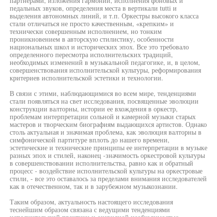
партнерами, изложения гармонии, исполнения фоновых и
педальных звуков, определения места в вертикали tutti и
выделения автономных линий, и т.п. Оркестры высокого класса
стали отличаться не просто качественным, «крепким» и
технически совершенным исполнением, но тонким
проникновением в авторскую стилистику, особенности
национальных школ и исторических эпох. Все это требовало
определенного пересмотра исполнительских традиций,
необходимых изменений в музыкальной педагогике, и, в целом,
совершенствования исполнительской культуры, реформирования
критериев исполнительской эстетики и технологии.
В связи с этими, наблюдающимися во всем мире, тенденциями
стали появляться на свет исследования, посвященные эволюции
конструкции валторны, истории ее вхождения в оркестр,
проблемам интерпретации сольной и камерной музыки старых
мастеров и творческим биографиям выдающихся артистов. Однако
столь актуальная и значимая проблема, как эволюция валторны в
симфонической партитуре вплоть до нашего времени,
эстетические и технические принципы ее интерпретации в музыке
разных эпох и стилей, наконец -значимость оркестровой культуры
в совершенствовании исполнительства, равно как и обратный
процесс - воздействие исполнительской культуры на оркестровые
стили, - все это оставалось за пределами внимания исследователей
как в отечественном, так и в зарубежном музыкознании.
Таким образом, актуальность настоящего исследования
теснейшим образом связана с ведущими тенденциями