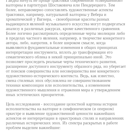
Гайдна ничуть не проще трактовки современной «совершенной»
валторны в партитурах Шостаковича или Пендерецкого. Тем
более, неправомерно сопоставлять художественные аспекты
трактовки, например, натуральной валторны у Вебера и
хроматической у Вагнера, - своеобразные красоты разных
выдающихся явлений музыкального искусства могут подвергаться
анализу в различных ракурсах, кроме качественного сравнения.
Более логично рассматривать определенные черты эволюции либо
в пределах частного явления, например, в творчестве конкретного
автора, либо, напротив, в более широком смысле, когда
выявляются фундаментальные изменения в общих принципах
интерпретации инструмента, вплоть до трансформации его
семантического облика в некий принципиально иной. Это
позволяет проследить реальные черты технического развития,
расширение доступного инструменту образного ряда, но уберегает
от поисков совершенства или несовершенства вне конкретного
художественно-исторического контекста. Ведь, как известно,
смена стилевых эпох обусловлена не совершенствованием
техники композиции или исполнительства, а изменением
художественного мышления и отражения мира и утверждением
иных эстетических приоритетов.
Цель исследования - воссоздание целостной картины истории
исполнительства на валторне в симфоническом (и оперном)
оркестре и выявление художественной ценности важнейших
аспектов ее интерпретации в оркестровых стилях и направлениях
различных исторических эпох. Из спектра раскрытых в работе
проблем выделим важнейшие: