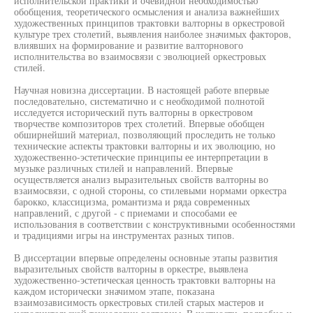
исполнительской практики и очевидной необходимостью
обобщения, теоретического осмысления и анализа важнейших
художественных принципов трактовки валторны в оркестровой
культуре трех столетий, выявления наиболее значимых факторов,
влиявших на формирование и развитие валторнового
исполнительства во взаимосвязи с эволюцией оркестровых
стилей.
Научная новизна диссертации. В настоящей работе впервые
последовательно, систематично и с необходимой полнотой
исследуется исторический путь валторны в оркестровом
творчестве композиторов трех столетий. Впервые обобщен
обширнейший материал, позволяющий проследить не только
технические аспекты трактовки валторны и их эволюцию, но
художественно-эстетические принципы ее интерпретации в
музыке различных стилей и направлений. Впервые
осуществляется анализ выразительных свойств валторны во
взаимосвязи, с одной стороны, со стилевыми нормами оркестра
барокко, классицизма, романтизма и ряда современных
направлений, с другой - с приемами и способами ее
использования в соответствии с конструктивными особенностями
и традициями игры на инструментах разных типов.
В диссертации впервые определены основные этапы развития
выразительных свойств валторны в оркестре, выявлена
художественно-эстетическая ценность трактовки валторны на
каждом исторически значимом этапе, показана
взаимозависимость оркестровых стилей старых мастеров и