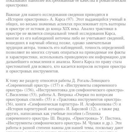
показывают наиболее востребованные ее качества в романтической
оркестровке.
Важные для нашего исследования сведения приводятся в
«Истории оркестровки» А. Карса (97). Этот выдающийся ученый в
общих, но весьма значимых аспектах прослеживает путь валторны
в оркестре от истоков до конца XIX века. Анализ трактовки в
оркестре не является специальной темой исследования Карса,
многие из его наблюдений неточны либо не учитывают сведений,
вошедших в научный обиход позже, однако замечательная
эрудиция автора, тонкость его наблюдений, точность определений
позволяют во многих случаях опираться на приводимые им факты
и характеристики, использовать приводимую им информацию для
дальнейшего осмысления и анализа. Книга Карса по праву стала
хрестоматией для всякого, кто касается вопросов истории оркестра
и оркестровых инструментов.
К тому же разделу относятся работы Д. Рогаль-Левицкого
«Современный оркестр» (157) и «Инструменты современного
оркестра» (156), «Инструментовка для симфонического оркестра»
С.Василенко (53), работы А. Веприка «Очерки по вопросам
оркестровых стилей» (55) и «Трактовка инструментов оркестра»
(56), книги «Симфоническая партитура» И. Агафонникова (5) и
«История партитурной нотации» И. Барсовой (12), а также ряд
других, написанных как учебные пособия («Техника
современного оркестра» Ш. Видора, «Оркестровка» У. Пистона,
«Инструменты симфонического оркестра» М. Чулаки и др.). Эти
работы в разной степени важны для нашей темы, поскольку дают