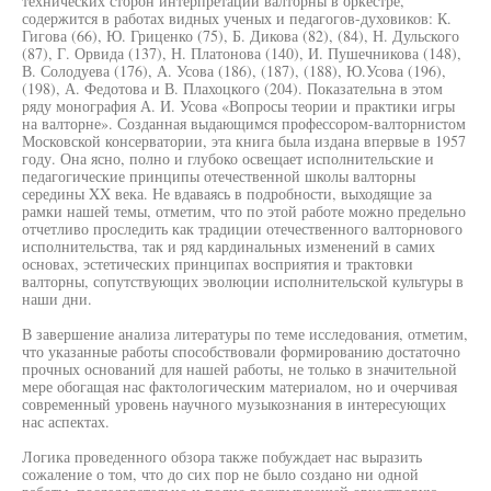
технических сторон интерпретации валторны в оркестре,
содержится в работах видных ученых и педагогов-духовиков: К.
Гигова (66), Ю. Гриценко (75), Б. Дикова (82), (84), Н. Дульского
(87), Г. Орвида (137), Н. Платонова (140), И. Пушечникова (148),
В. Солодуева (176), А. Усова (186), (187), (188), Ю.Усова (196),
(198), А. Федотова и В. Плахоцкого (204). Показательна в этом
ряду монография А. И. Усова «Вопросы теории и практики игры
на валторне». Созданная выдающимся профессором-валторнистом
Московской консерватории, эта книга была издана впервые в 1957
году. Она ясно, полно и глубоко освещает исполнительские и
педагогические принципы отечественной школы валторны
середины XX века. Не вдаваясь в подробности, выходящие за
рамки нашей темы, отметим, что по этой работе можно предельно
отчетливо проследить как традиции отечественного валторнового
исполнительства, так и ряд кардинальных изменений в самих
основах, эстетических принципах восприятия и трактовки
валторны, сопутствующих эволюции исполнительской культуры в
наши дни.
В завершение анализа литературы по теме исследования, отметим,
что указанные работы способствовали формированию достаточно
прочных оснований для нашей работы, не только в значительной
мере обогащая нас фактологическим материалом, но и очерчивая
современный уровень научного музыкознания в интересующих
нас аспектах.
Логика проведенного обзора также побуждает нас выразить
сожаление о том, что до сих пор не было создано ни одной