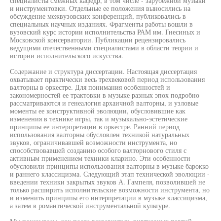
специалисты смежных кафедр, в том числе - зарубежной музыки
и инструментовки. Отдельные ее положения выносились на
обсуждение межвузовских конференций, публиковались в
специальных научных изданиях. Фрагменты работы вошли в
вузовский курс истории исполнительства РАМ им. Гнесиных и
Московской консерватории. Публикации рецензировались
ведущими отечественными специалистами в области теории и
истории исполнительского искусства.
Содержание и структура диссертации. Настоящая диссертация
охватывает практически весь трехвековой период использования
валторны в оркестре. Для понимания особенностей и
закономерностей ее трактовки в музыке разных эпох подробно
рассматриваются и генеалогия архаичной валторны, и узловые
моменты ее конструктивной эволюции, обусловившие как
изменения в технике игры, так и музыкально-эстетические
принципы ее интерпретации в оркестре. Ранний период
использования валторны обусловлен техникой натуральных
звуков, ограничивавшей возможности инструмента, но
способствовавшей созданию особого валторнового стиля с
активным применением техники кларино. Эти особенности
обусловили принципы использования валторны в музыке барокко
и раннего классицизма. Следующий этап технической эволюции -
введении техники закрытых звуков А. Гампеля, позволившей не
только расширить исполнительские возможности инструмента, но
и изменить принципы его интерпретации в музыке классицизма,
а затем в романтической инструментальной культуре.