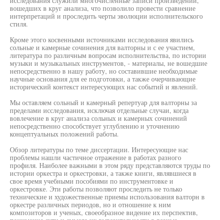
исследования служили многочисленные записи произведений,
вошедших в круг анализа, что позволило провести сравнение
интерпретаций и проследить черты эволюции исполнительского
стиля.
Кроме этого косвенными источниками исследования явились
сольные и камерные сочинения для валторны и с ее участием,
литература по различным вопросам исполнительства, по истории
музыки и музыкальных инструментов, - материалы, не вошедшие
непосредственно в нашу работу, но составившие необходимые
научные основания для ее подготовки, а также очерчивающие
исторический контекст интересующих нас событий и явлений.
Мы оставляем сольный и камерный репертуар для валторны за
пределами исследования, исключая отдельные случаи, когда
вовлечение в круг анализа сольных и камерных сочинений
непосредственно способствует углублению и уточнению
концептуальных положений работы.
Обзор литературы по теме диссертации. Интересующие нас
проблемы нашли частичное отражение в работах разного
профиля. Наиболее важными в этом ряду представляются труды по
истории оркестра и оркестровки, а также книги, являвшиеся в
свое время учебными пособиями по инструментовке и
оркестровке. Эти работы позволяют проследить не только
технические и художественные приемы использования валторн в
оркестре различных периодов, но и отношение к ним
композиторов и ученых, своеобразное видение их перспектив,