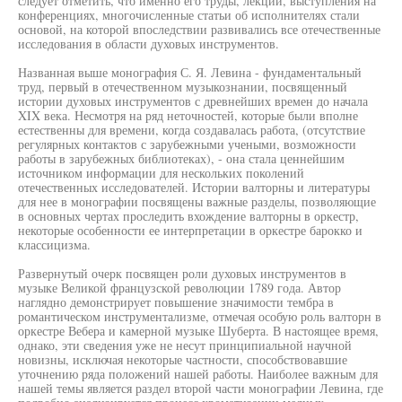
следует отметить, что именно его труды, лекции, выступления на
конференциях, многочисленные статьи об исполнителях стали
основой, на которой впоследствии развивались все отечественные
исследования в области духовых инструментов.
Названная выше монография С. Я. Левина - фундаментальный
труд, первый в отечественном музыкознании, посвященный
истории духовых инструментов с древнейших времен до начала
XIX века. Несмотря на ряд неточностей, которые были вполне
естественны для времени, когда создавалась работа, (отсутствие
регулярных контактов с зарубежными учеными, возможности
работы в зарубежных библиотеках), - она стала ценнейшим
источником информации для нескольких поколений
отечественных исследователей. Истории валторны и литературы
для нее в монографии посвящены важные разделы, позволяющие
в основных чертах проследить вхождение валторны в оркестр,
некоторые особенности ее интерпретации в оркестре барокко и
классицизма.
Развернутый очерк посвящен роли духовых инструментов в
музыке Великой французской революции 1789 года. Автор
наглядно демонстрирует повышение значимости тембра в
романтическом инструментализме, отмечая особую роль валторн в
оркестре Вебера и камерной музыке Шуберта. В настоящее время,
однако, эти сведения уже не несут принципиальной научной
новизны, исключая некоторые частности, способствовавшие
уточнению ряда положений нашей работы. Наиболее важным для
нашей темы является раздел второй части монографии Левина, где