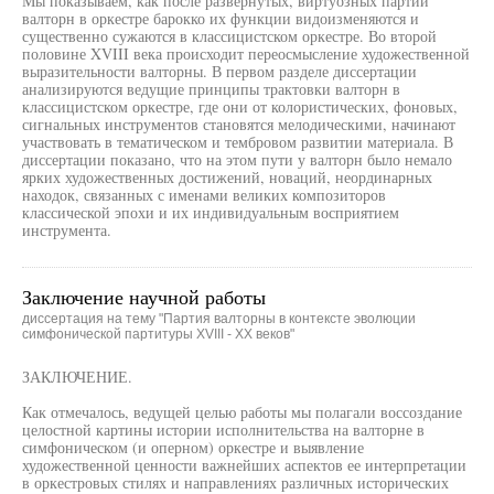
Мы показываем, как после развернутых, виртуозных партий
валторн в оркестре барокко их функции видоизменяются и
существенно сужаются в классицистском оркестре. Во второй
половине XVIII века происходит переосмысление художественной
выразительности валторны. В первом разделе диссертации
анализируются ведущие принципы трактовки валторн в
классицистском оркестре, где они от колористических, фоновых,
сигнальных инструментов становятся мелодическими, начинают
участвовать в тематическом и тембровом развитии материала. В
диссертации показано, что на этом пути у валторн было немало
ярких художественных достижений, новаций, неординарных
находок, связанных с именами великих композиторов
классической эпохи и их индивидуальным восприятием
инструмента.
Заключение научной работы
диссертация на тему "Партия валторны в контексте эволюции
симфонической партитуры XVIII - XX веков"
ЗАКЛЮЧЕНИЕ.
Как отмечалось, ведущей целью работы мы полагали воссоздание
целостной картины истории исполнительства на валторне в
симфоническом (и оперном) оркестре и выявление
художественной ценности важнейших аспектов ее интерпретации
в оркестровых стилях и направлениях различных исторических