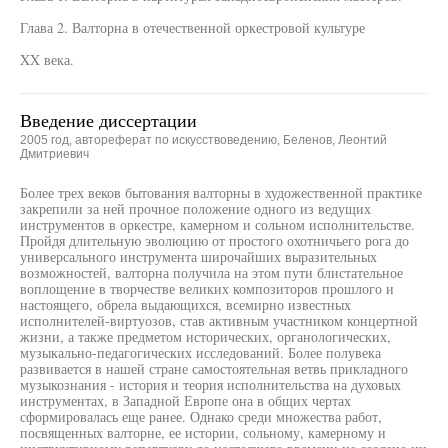
Глава 2. Валторна в отечественной оркестровой культуре
XX века.
Введение диссертации
2005 год, автореферат по искусствоведению, Беленов, Леонтий
Дмитриевич
Более трех веков бытования валторны в художественной практике
закрепили за ней прочное положение одного из ведущих
инструментов в оркестре, камерном и сольном исполнительстве.
Пройдя длительную эволюцию от простого охотничьего рога до
универсального инструмента широчайших выразительных
возможностей, валторна получила на этом пути блистательное
воплощение в творчестве великих композиторов прошлого и
настоящего, обрела выдающихся, всемирно известных
исполнителей-виртуозов, став активным участником концертной
жизни, а также предметом исторических, органологических,
музыкально-педагогических исследований. Более полувека
развивается в нашей стране самостоятельная ветвь прикладного
музыкознания - история и теория исполнительства на духовых
инструментах, в Западной Европе она в общих чертах
сформировалась еще ранее. Однако среди множества работ,
посвященных валторне, ее истории, сольному, камерному и