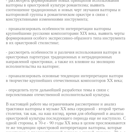
- рассмотреть формирование новых принципов использования
валторны в оркестровой культуре романтизма; выявить
соотношение традиционных и новых черт звучания валторны и
валторновой группы в романтическом оркестре в связи с
конструктивными изменениями инструмента;
- проанализировать особенности интерпретации валторны
крупнейшими русскими композиторами XIX века, выявить черты
формирования особого экспрессивно-образного типа инструмента
в их оркестровой стилистике;
- рассмотреть особенности и различия использования валторн в
оркестровых партитурах традиционных и нетрадиционных
направлений оркестровки, а также их влияние на эволюцию
исполнительства на валторне;
- проанализировать основные тенденции интерпретации валторн
в творчестве крупнейших отечественных композиторов XX века;
- определить пути дальнейшей разработки темы в связи с
перспективами отечественной исполнительской культуры.
В настоящей работе мы ограничиваем рассмотрение и анализ
трактовки валторны в музыке XX века серединой - второй третью
столетия, так как, на наш взгляд, время для обобщений и анализа
оркестровой культуры последующего периода еще не наступило. С
одной стороны, в 70-е - 90 годы XX века в целом прослеживаются
те же тенденции оркестровой интерпретации валторны, которые