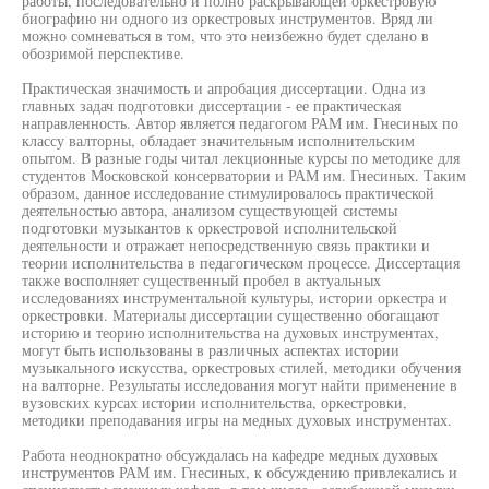
работы, последовательно и полно раскрывающей оркестровую
биографию ни одного из оркестровых инструментов. Вряд ли
можно сомневаться в том, что это неизбежно будет сделано в
обозримой перспективе.
Практическая значимость и апробация диссертации. Одна из
главных задач подготовки диссертации - ее практическая
направленность. Автор является педагогом РАМ им. Гнесиных по
классу валторны, обладает значительным исполнительским
опытом. В разные годы читал лекционные курсы по методике для
студентов Московской консерватории и РАМ им. Гнесиных. Таким
образом, данное исследование стимулировалось практической
деятельностью автора, анализом существующей системы
подготовки музыкантов к оркестровой исполнительской
деятельности и отражает непосредственную связь практики и
теории исполнительства в педагогическом процессе. Диссертация
также восполняет существенный пробел в актуальных
исследованиях инструментальной культуры, истории оркестра и
оркестровки. Материалы диссертации существенно обогащают
историю и теорию исполнительства на духовых инструментах,
могут быть использованы в различных аспектах истории
музыкального искусства, оркестровых стилей, методики обучения
на валторне. Результаты исследования могут найти применение в
вузовских курсах истории исполнительства, оркестровки,
методики преподавания игры на медных духовых инструментах.
Работа неоднократно обсуждалась на кафедре медных духовых
инструментов РАМ им. Гнесиных, к обсуждению привлекались и