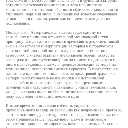
трех столетий. Всесторонний анализ роли и функций валторны,
объективные условия формирования того или иного ее
характерного экспрессивно-образного облика во взаимосвязи со
стилевыми нормами эпохи с необходимой ясностью очерчивают
рамки нашего предмета, равно как определяют методологию
исследования.
Методология. Автор следовал в своем труде одному из
важнейших принципов отечественной музыкальной науки -
принципу историзма, и стремился представить ретроспективный
анализ оркестровой интерпретации валторны в историческом
контексте той или иной эпохи, в адекватных эстетических
категориях, с учетом развития музыкальной теории, искусства
оркестровки и инструментоведения на момент создания того или
иного произведения, а также в процессе эволюции взглядов на
технические и исторические аспекты оркестра. В соответствии с
названным принципом всякая новизна оркестровой трактовки
валторн рассматривалась во взаимосвязи с исторической
эволюцией исполнительской культуры, конструктивными
изменениями инструмента и связанной с ними техникой игры,
что для валторны имеет особое значение на протяжении первых
полутора столетий ее артистического пути.
В то же время это позволило избежать упрощенного,
прямолинейного взгляда на эволюцию как непременный прогресс,
когда всякое последующее художественное достижение искусства
рассматривается выше предыдущего. Даже в техническом
отношении применение «простой» валторны в музыке Баха или