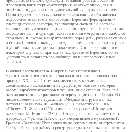
чрезвычайно полезно для создания нашей работы, позволив
проследить как историко-культурный контекст эпохи, так и
особенности духовой инструментальной культуры классицизма.
Непосредственная связь с нашим исследованием обусловлена
подробным анализом в монографии Березина формирования
классицистского оркестра, включающим сведения о составах,
технике инструментовки, трактовке инструментов. К сожалению,
освещение роли и функций валторн в книге ограничено наиболее
сложными и, скорее, нехарактерными образцами, раскрывающими
в большей степени выход за пределы нормы, нежели характерные
и устойчивые традиции их применения. Это позволило нам в
некоторых случаях опираться на исследование Березина, более
-дополнять и развивать его наблюдения в интересующих нас
аспектах.
В нашей работе впервые в европейском прикладном
музыкознании делается попытка анализа применения валторн в
оркестре XX века. В этом направлении, как отмечалось,
специальных исследований не существует, однако некоторые
работы зарубежных авторов в той или иной степени, большей
частью косвенно, затрагивают интересующие нас проблемы. В их
числе назовем такие труды, как «Медные инструменты: их
история и развитие» Ф. Бэйнеса (238), известную в США
«Школу» П. Фаркаса (250) и американскую же «Школу для
валторны» М. Ксанича (283), «Школу для валторны» немецкого
профессора Фрёлиха (252), очерк американского музыковеда Р.
Грегори «Валторна: Путеводитель по современным инструментам»
(255), небольшую работу о репертуаре для валторны авторитетных