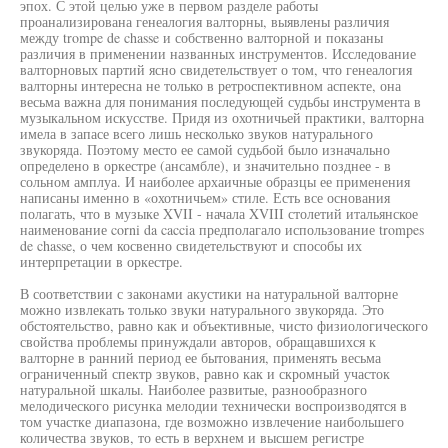
эпох. С этой целью уже в первом разделе работы
проанализирована генеалогия валторны, выявлены различия
между trompe de chasse и собственно валторной и показаны
различия в применении названных инструментов. Исследование
валторновых партий ясно свидетельствует о том, что генеалогия
валторны интересна не только в ретроспективном аспекте, она
весьма важна для понимания последующей судьбы инструмента в
музыкальном искусстве. Придя из охотничьей практики, валторна
имела в запасе всего лишь несколько звуков натурального
звукоряда. Поэтому место ее самой судьбой было изначально
определено в оркестре (ансамбле), и значительно позднее - в
сольном амплуа. И наиболее архаичные образцы ее применения
написаны именно в «охотничьем» стиле. Есть все основания
полагать, что в музыке XVII - начала XVIII столетий итальянское
наименование corni da caccia предполагало использование trompes
de chasse, о чем косвенно свидетельствуют и способы их
интерпретации в оркестре.
В соответствии с законами акустики на натуральной валторне
можно извлекать только звуки натурального звукоряда. Это
обстоятельство, равно как и объективные, чисто физиологического
свойства проблемы принуждали авторов, обращавшихся к
валторне в ранний период ее бытования, применять весьма
ограниченный спектр звуков, равно как и скромный участок
натуральной шкалы. Наиболее развитые, разнообразного
мелодического рисунка мелодии технически воспроизводятся в
том участке диапазона, где возможно извлечение наибольшего
количества звуков, то есть в верхнем и высшем регистре