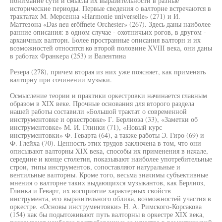
понимание сути и смысла их выразительности в разные
исторические периоды. Первые сведения о валторне встречаются в
трактатах М. Мерсенна «Harmonie universelle» (271) и И.
Маттезона «Das neu eröffnete Orchester» (267). Здесь даны наиболее
ранние описания: в одном случае - охотничьих рогов, в другом -
архаичных валторн. Более пространные описания валторн и их
возможностей относятся ко второй половине XVIII века, они даны
в работах Франкера (253) и Валентина
Резера (278), причем вторая из них уже поясняет, как применять
валторну при сочинении музыки.
Осмысление теории и практики оркестровки начинается главным
образом в XIX веке. Прочные основания для второго раздела
нашей работы составили «Большой трактат о современной
инструментовке и оркестровке» Г. Берлиоза (33), «Заметки об
инструментовке» М. И. Глинки (71), «Новый курс
инструментовки» Ф. Геварта (64), а также работы Э. Гиро (69) и
Ф. Глейха (70). Ценность этих трудов заключена в том, что они
описывают валторны XIX века, способы их применения в начале,
середине и конце столетия, показывают наиболее употребительные
строи, типы инструментов, сопоставляют натуральные и
вентильные валторны. Кроме того, весьма значимы субъективные
мнения о валторне таких выдающихся музыкантов, как Берлиоз,
Глинка и Геварт, их восприятие характерных свойств
инструмента, его выразительного облика, возможностей участия в
оркестре. «Основы инструментовки» Н. А. Римского-Корсакова
(154) как бы подытоживают путь валторны в оркестре XIX века,