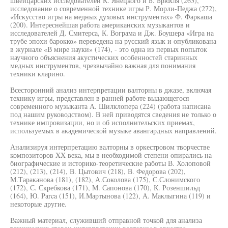
швейцарских исследователей К. Янецкого и Б. Брюхля (263),
исследование о современной технике игры Р. Морли-Педжа (272),
«Искусство игры на медных духовых инструментах» Ф. Фаркаша
(200). Интереснейшая работа американских музыкантов и
исследователей Д. Смитерса, К. Вограма и Дж. Боушера «Игра на
трубе эпохи барокко» переведена на русский язык и опубликована
в журнале «В мире науки» (174), - это одна из первых попыток
научного объяснения акустических особенностей старинных
медных инструментов, чрезвычайно важная для понимания
техники кларино.
Всесторонний анализ интерпретации валторны в джазе, включая
технику игры, представлен в ранней работе выдающегося
современного музыканта А. Шилклопера (224) (работа написана
под нашим руководством). В ней приводятся сведения не только о
технике импровизации, но и об исполнительских приемах,
используемых в академической музыке авангардных направлений.
Анализируя интерпретацию валторны в оркестровом творчестве
композиторов XX века, мы в необходимой степени опирались на
биографические и историко-теоретические работы В. Холоповой
(212), (213), (214), В. Цытович (218), В. Федорова (202),
М.Тараканова (181), (182), А.Соколова (175), С.Слонимского
(172), С. Скребкова (171), М. Сапонова (170), К. Розеншильд
(164), Ю. Parca (151), И.Мартынова (122), А. Маклыгина (119) и
некоторые другие.
Важный материал, служивший отправной точкой для анализа