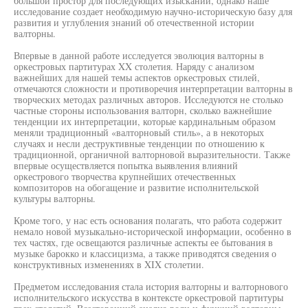
большой простор для последующих изысканий, однако наше
исследование создает необходимую научно-историческую базу для
развития и углубления знаний об отечественной истории
валторны.
Впервые в данной работе исследуется эволюция валторны в
оркестровых партитурах XX столетия. Наряду с анализом
важнейших для нашей темы аспектов оркестровых стилей,
отмечаются сложности и противоречия интерпретации валторны в
творческих методах различных авторов. Исследуются не столько
частные стороны использования валторн, сколько важнейшие
тенденции их интерпретации, которые кардинальным образом
меняли традиционный «валторновый стиль», а в некоторых
случаях и несли деструктивные тенденции по отношению к
традиционной, органичной валторновой выразительности. Также
впервые осуществляется попытка выявления влияний
оркестрового творчества крупнейших отечественных
композиторов на обогащение и развитие исполнительской
культуры валторны.
Кроме того, у нас есть основания полагать, что работа содержит
немало новой музыкально-исторической информации, особенно в
тех частях, где освещаются различные аспекты ее бытования в
музыке барокко и классицизма, а также приводятся сведения о
конструктивных изменениях в XIX столетии.
Предметом исследования стала история валторны и валторнового
исполнительского искусства в контексте оркестровой партитуры