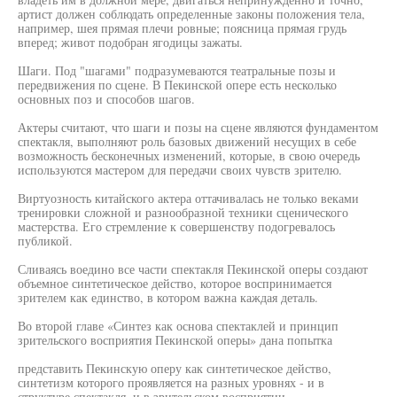
артист должен соблюдать определенные законы положения тела,
например, шея прямая плечи ровные; поясница прямая грудь
вперед; живот подобран ягодицы зажаты.
Шаги. Под "шагами" подразумеваются театральные позы и
передвижения по сцене. В Пекинской опере есть несколько
основных поз и способов шагов.
Актеры считают, что шаги и позы на сцене являются фундаментом
спектакля, выполняют роль базовых движений несущих в себе
возможность бесконечных изменений, которые, в свою очередь
используются мастером для передачи своих чувств зрителю.
Виртуозность китайского актера оттачивалась не только веками
тренировки сложной и разнообразной техники сценического
мастерства. Его стремление к совершенству подогревалось
публикой.
Сливаясь воедино все части спектакля Пекинской оперы создают
объемное синтетическое действо, которое воспринимается
зрителем как единство, в котором важна каждая деталь.
Во второй главе «Синтез как основа спектаклей и принцип
зрительского восприятия Пекинской оперы» дана попытка
представить Пекинскую оперу как синтетическое действо,
синтетизм которого проявляется на разных уровнях - и в
структуре спектакля, и в зрительском восприятии.