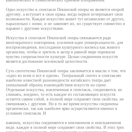
Одно искусство в спектакле Пекинской оперы не является опорой
другому, а вступает в свои права, когда первое исчерпывает свои
возможности. Каждое искусство живет тут независимо от других,
параллельно с ними, и не заменяет их, но существует совместно и
наравне с другими искусствами.
Искусства в спектакле Пекинской оперы связываются ради
многократного повторения, усиления идеи универсальности, для
воспроизведения, воссоздания культурного космоса как живого
организма, чтобы и зритель и актер в равной мере пережили
чувство сопричастности культуре. Целью соединения искусств
является достижение вселенской целостности.
Суть синтетизма Пекинской оперы заключается в мысли о том, что
«одно во всем и все в одном». Театральный синтез в спектаклях
наиболее известной разновидности китайского театра дает
уникальный образец взаимодействия искусств на сцене.
Отдельные искусства, вовлеченные в спектакль, соединяются, не
сливаясь, воедино, то есть каждое из составляющих искусств
остается самим собой, в полной мере сохраняет свои свойства, не
смешиваясь с другими. Но в то же время искусства соединены
органически, так как наиболее ярко осуществляются именно в
условиях спектакля. И
наконец, искусства соединяются в неизменном и неискаженном
виде, каждое в полной мере сохраняет свои свойства. В этих трех
качествах: неслитности, нераздельности и неизменности -