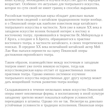
возрастает. Особенно это актуально для театрального искусства,
которое по сути своей не имеет границ в способах выражения.
Российская театроведческая наука обладает довольно малым
количеством сведений о китайском традиционном театре вообще,
и о Пекинской опере как наиболее известном виде китайского
театрального искусства в частности. Хотя уже в начале XX века в
западном искусстве возник большой интерес к востоку и
восточному театру, проявившийся в творчестве Вс.Мейерхольда и
Г.Крэга, а позднее и Б.Брехта, обращавшегося к практике
восточного театра, в частности китайского, в своих теоретических
поисках. В середине XX века величайший китайский актер Мей
Лан Фан пытался перенести на сцену Пекинской оперы
достижения европейского театра.
Таким образом, взаимодействие между восточным и западным
театром имеет уже почти вековую историю, тогда как
искусствоведческая наука отстает от художественных поисков
практиков театра. Однако именно системное изучение
театрального искусства неродственных друг другу культур может
дать мощнейший толчок развитию театра вообще.
Складывавшееся в течение нескольких веков искусство Пекинской
оперы имеет неизменные формы, и воспитанному в иной культуре
западному зрителю может показаться набором условностей,
переходящих в штампы. Однако это не так. Несмотря на довольно
устойчивые условности и традиции исполнения, Пекинская опера