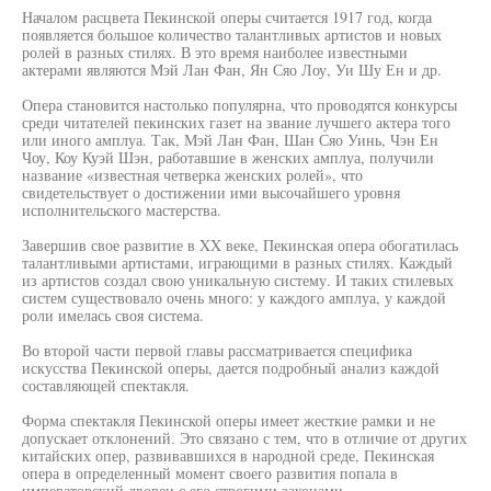
Началом расцвета Пекинской оперы считается 1917 год, когда
появляется большое количество талантливых артистов и новых
ролей в разных стилях. В это время наиболее известными
актерами являются Мэй Лан Фан, Ян Сяо Лоу, Уи Шу Ен и др.
Опера становится настолько популярна, что проводятся конкурсы
среди читателей пекинских газет на звание лучшего актера того
или иного амплуа. Так, Мэй Лан Фан, Шан Сяо Уинь, Чэн Ен
Чоу, Коу Куэй Шэн, работавшие в женских амплуа, получили
название «известная четверка женских ролей», что
свидетельствует о достижении ими высочайшего уровня
исполнительского мастерства.
Завершив свое развитие в XX веке, Пекинская опера обогатилась
талантливыми артистами, играющими в разных стилях. Каждый
из артистов создал свою уникальную систему. И таких стилевых
систем существовало очень много: у каждого амплуа, у каждой
роли имелась своя система.
Во второй части первой главы рассматривается специфика
искусства Пекинской оперы, дается подробный анализ каждой
составляющей спектакля.
Форма спектакля Пекинской оперы имеет жесткие рамки и не
допускает отклонений. Это связано с тем, что в отличие от других
китайских опер, развивавшихся в народной среде, Пекинская
опера в определенный момент своего развития попала в
императорский дворец с его строгими законами.