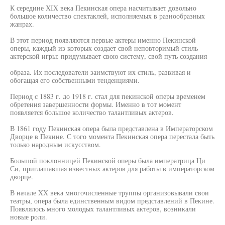
К середине XIX века Пекинская опера насчитывает довольно
большое количество спектаклей, исполняемых в разнообразных
жанрах.
В этот период появляются первые актеры именно Пекинской
оперы, каждый из которых создает свой неповторимый стиль
актерской игры: придумывает свою систему, свой путь создания
образа. Их последователи заимствуют их стиль, развивая и
обогащая его собственными тенденциями.
Период с 1883 г. до 1918 г. стал для пекинской оперы временем
обретения завершенности формы. Именно в тот момент
появляется большое количество талантливых актеров.
В 1861 году Пекинская опера была представлена в Императорском
Дворце в Пекине. С того момента Пекинская опера перестала быть
только народным искусством.
Большой поклонницей Пекинской оперы была императрица Ци
Си, приглашавшая известных актеров для работы в императорском
дворце.
В начале XX века многочисленные труппы организовывали свои
театры, опера была единственным видом представлений в Пекине.
Появлялось много молодых талантливых актеров, возникали
новые роли.