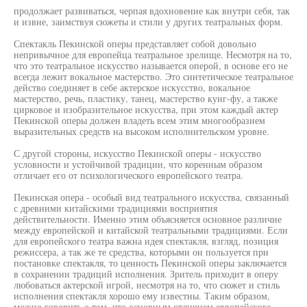
продолжает развиваться, черпая вдохновение как внутри себя, так
и извне, заимствуя сюжеты и стили у других театральных форм.
Спектакль Пекинской оперы представляет собой довольно
непривычное для европейца театральное зрелище. Несмотря на то,
что это театральное искусство называется оперой, в основе его не
всегда лежит вокальное мастерство. Это синтетическое театральное
действо соединяет в себе актерское искусство, вокальное
мастерство, речь, пластику, танец, мастерство кунг-фу, а также
цирковое и изобразительное искусства, при этом каждый актер
Пекинской оперы должен владеть всем этим многообразием
выразительных средств на высоком исполнительском уровне.
С другой стороны, искусство Пекинской оперы - искусство
условности и устойчивой традиции, что коренным образом
отличает его от психологического европейского театра.
Пекинская опера - особый вид театрального искусства, связанный
с древними китайскими традициями восприятия
действительности. Именно этим объясняется основное различие
между европейской и китайской театральными традициями. Если
для европейского театра важна идея спектакля, взгляд, позиция
режиссера, а так же те средства, которыми он пользуется при
постановке спектакля, то ценность Пекинской оперы заключается
в сохранении традиций исполнения. Зритель приходит в оперу
любоваться актерской игрой, несмотря на то, что сюжет и стиль
исполнения спектакля хорошо ему известны. Таким образом,
можно говорить о том, что основным отличием европейского