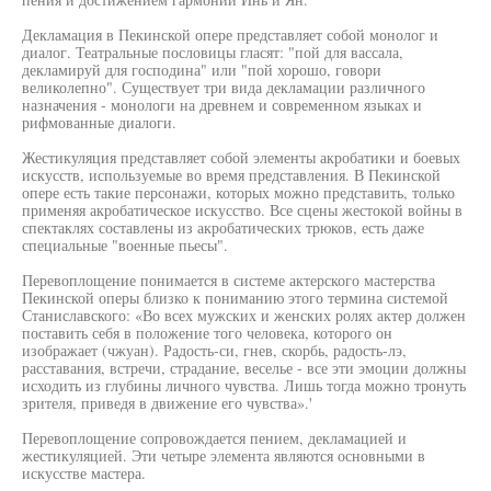
Декламация в Пекинской опере представляет собой монолог и
диалог. Театральные пословицы гласят: "пой для вассала,
декламируй для господина" или "пой хорошо, говори
великолепно". Существует три вида декламации различного
назначения - монологи на древнем и современном языках и
рифмованные диалоги.
Жестикуляция представляет собой элементы акробатики и боевых
искусств, используемые во время представления. В Пекинской
опере есть такие персонажи, которых можно представить, только
применяя акробатическое искусство. Все сцены жестокой войны в
спектаклях составлены из акробатических трюков, есть даже
специальные "военные пьесы".
Перевоплощение понимается в системе актерского мастерства
Пекинской оперы близко к пониманию этого термина системой
Станиславского: «Во всех мужских и женских ролях актер должен
поставить себя в положение того человека, которого он
изображает (чжуан). Радость-си, гнев, скорбь, радость-лэ,
расставания, встречи, страдание, веселье - все эти эмоции должны
исходить из глубины личного чувства. Лишь тогда можно тронуть
зрителя, приведя в движение его чувства».'
Перевоплощение сопровождается пением, декламацией и
жестикуляцией. Эти четыре элемента являются основными в
искусстве мастера.