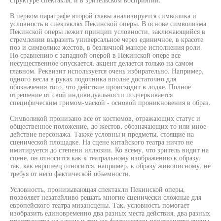
В первом параграфе второй главы анализируется символика и
условность в спектаклях Пекинской оперы. В основе символизма
Пекинской оперы лежит принцип условности, заключающийся в
стремлении выразить универсальное через единичное, в красоте
поз и символике жестов, в безличной манере исполнения роли.
По сравнению с западной оперой в Пекинской опере все
несущественное опускается, акцент делается только на самом
главном. Реквизит используется очень избирательно. Например,
одного весла в руках лодочника вполне достаточно для
обозначения того, что действие происходит в лодке. Полное
отрешение от свой индивидуальности подчеркивается
специфическим гримом-маской - основой проникновения в образ.
Символикой пронизано все от костюмов, отражающих статус и
общественное положение, до жестов, обозначающих то или иное
действие персонажа. Также условны и предметы, стоящие на
сценической площадке. На сцене китайского театра ничто не
имитируется до степени иллюзии. Ко всему, что зритель видит на
сцене, он относится как к театральному изображению к образу,
так, как европеец относится, например, к образу живописному, не
требуя от него фактической объемности.
Условность, пронизывающая спектакли Пекинской оперы,
позволяет незатейливо решать многие сценически сложные для
европейского театра мизансцены. Так, условность помогает
изобразить единовременно два разных места действия, два разных
пространства на одном и том же фактическом пространстве сцены.