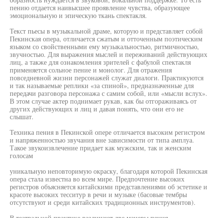
пению отдается наивысшее проявление чувства, образующее
эмоциональную и эпическую ткань спектакля.
Текст пьесы в музыкальной драме, которую и представляет собой
Пекинская опера, отличается сжатым и отточенным поэтическим
языком со свойственными ему музыкальностью, ритмичностью,
звучностью. Для выражения мыслей и переживаний действующих
лиц, а также для ознакомления зрителей с фабулой спектакля
применяется сольное пение и монолог. Для отражения
повседневной жизни персонажей служат диалоги. Практикуются
и так называемые реплики «за спиной», предназначенные для
передачи разговора персонажа с самим собой, или «мысли вслух».
В этом случае актер поднимает рукав, как бы отгораживаясь от
других действующих и лиц и давая понять, что они его не
слышат.
Техника пения в Пекинской опере отличается высоким регистром
и напряженностью звучания вне зависимости от типа амплуа.
Такое звукоизвлечение придает как мужским, так и женским
голосам
уникальную неповторимую окраску, благодаря которой Пекинская
опера стала известна во всем мире. Предпочтение высоких
регистров объясняется китайскими представлениями об эстетике и
красоте высоких тесситур в речи и музыке (басовые тембры
отсутствуют и среди китайских традиционных инструментов).
В театральной практике различают две манеры пения —