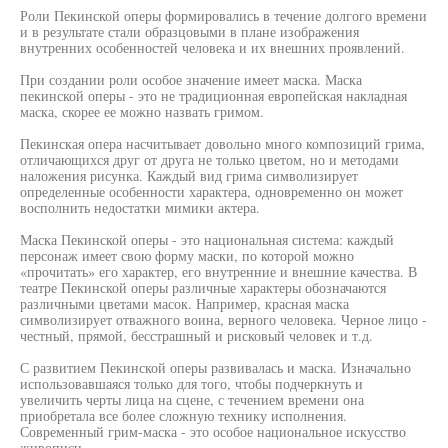
Роли Пекинской оперы формировались в течение долгого времени
и в результате стали образцовыми в плане изображения
внутренних особенностей человека и их внешних проявлений.
При создании роли особое значение имеет маска. Маска
пекинской оперы - это не традиционная европейская накладная
маска, скорее ее можно назвать гримом.
Пекинская опера насчитывает довольно много композиций грима,
отличающихся друг от друга не только цветом, но и методами
наложения рисунка. Каждый вид грима символизирует
определенные особенности характера, одновременно он может
восполнить недостатки мимики актера.
Маска Пекинской оперы - это национальная система: каждый
персонаж имеет свою форму маски, по которой можно
«прочитать» его характер, его внутренние и внешние качества. В
театре Пекинской оперы различные характеры обозначаются
различными цветами масок. Например, красная маска
символизирует отважного воина, верного человека. Черное лицо -
честный, прямой, бесстрашный и рисковый человек и т.д.
С развитием Пекинской оперы развивалась и маска. Изначально
использовавшаяся только для того, чтобы подчеркнуть и
увеличить черты лица на сцене, с течением времени она
приобретала все более сложную технику исполнения.
Современный грим-маска - это особое национальное искусство
живописи.