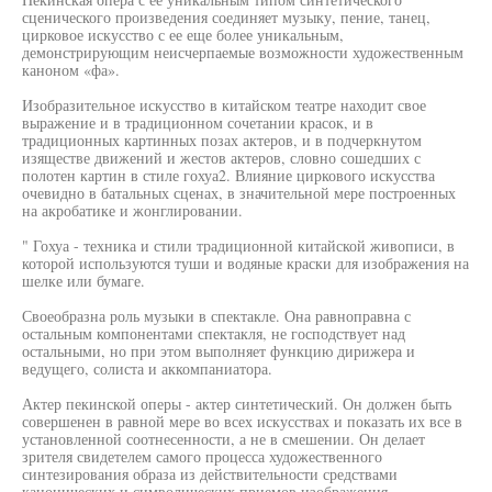
сценического произведения соединяет музыку, пение, танец,
цирковое искусство с ее еще более уникальным,
демонстрирующим неисчерпаемые возможности художественным
каноном «фа».
Изобразительное искусство в китайском театре находит свое
выражение и в традиционном сочетании красок, и в
традиционных картинных позах актеров, и в подчеркнутом
изяществе движений и жестов актеров, словно сошедших с
полотен картин в стиле гохуа2. Влияние циркового искусства
очевидно в батальных сценах, в значительной мере построенных
на акробатике и жонглировании.
" Гохуа - техника и стили традиционной китайской живописи, в
которой используются туши и водяные краски для изображения на
шелке или бумаге.
Своеобразна роль музыки в спектакле. Она равноправна с
остальным компонентами спектакля, не господствует над
остальными, но при этом выполняет функцию дирижера и
ведущего, солиста и аккомпаниатора.
Актер пекинской оперы - актер синтетический. Он должен быть
совершенен в равной мере во всех искусствах и показать их все в
установленной соотнесенности, а не в смешении. Он делает
зрителя свидетелем самого процесса художественного
синтезирования образа из действительности средствами
канонических и символических приемов изображения.