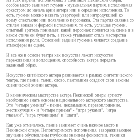
особое место занимает гоумен - музыкальная партия, исполняемая
оркестром до начала арии актера или в середине исполнения. То
есть, гуомен можно назвать увертюрой или интродукцией ко
всему спектаклю или появлению персонажа. Эта партия связана со
стилем вокала и формой исполнения, то есть, услышав гуомен,
опытный зритель понимает, какой персонаж появится на сцене и в
каком стиле он будет петь, а также угадывают стиль мастерства
исполнения роли. Основной задачей гуомена является создание
атмосферы на сцене.
И все же в основе театра как искусства лежит искусство
переживания и воплощения, способность актера передать
заданный образ.
Искусство китайского актера развивается в рамках синтетического
театра, где пение, танец, слово, пантомима создают свои законы
сценической жизни актера.
В каноническом мастерстве актера Пекинской оперы артисту
необходимо знать основы национального актерского мастерства.
Это "четыре умения" - пение, декламация, перевоплощение,
жестикуляция - и "четыре приема" - "игра руками", "игра
глазами", "игра туловищем" и "шаги".
Как уже отмечалось, пение занимает очень важное место в
Пекинской опере. Неповторимость исполнения, завораживающее
звучание обусловлены глубоким знанием фонологии, техники
пения и достижением гармонии Инь и Ян.