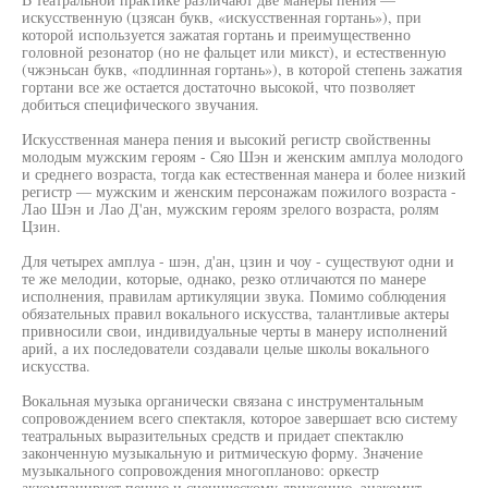
искусственную (цзясан букв, «искусственная гортань»), при
которой используется зажатая гортань и преимущественно
головной резонатор (но не фальцет или микст), и естественную
(чжэньсан букв, «подлинная гортань»), в которой степень зажатия
гортани все же остается достаточно высокой, что позволяет
добиться специфического звучания.
Искусственная манера пения и высокий регистр свойственны
молодым мужским героям - Сяо Шэн и женским амплуа молодого
и среднего возраста, тогда как естественная манера и более низкий
регистр — мужским и женским персонажам пожилого возраста -
Лао Шэн и Лао Д'ан, мужским героям зрелого возраста, ролям
Цзин.
Для четырех амплуа - шэн, д'ан, цзин и чоу - существуют одни и
те же мелодии, которые, однако, резко отличаются по манере
исполнения, правилам артикуляции звука. Помимо соблюдения
обязательных правил вокального искусства, талантливые актеры
привносили свои, индивидуальные черты в манеру исполнений
арий, а их последователи создавали целые школы вокального
искусства.
Вокальная музыка органически связана с инструментальным
сопровождением всего спектакля, которое завершает всю систему
театральных выразительных средств и придает спектаклю
законченную музыкальную и ритмическую форму. Значение
музыкального сопровождения многопланово: оркестр
аккомпанирует пению и сценическому движению, знакомит