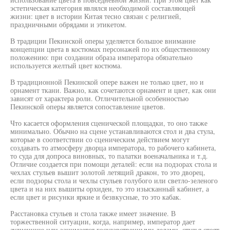
эстетическая категория являлся необходимой составляющей
жизни: цвет в истории Китая тесно связан с религией,
праздничными обрядами и этикетом.
В традиции Пекинской оперы уделяется большое внимание
концепции цвета в костюмах персонажей по их общественному
положению: при создании образа императора обязательно
используется желтый цвет костюма.
В традиционной Пекинской опере важен не только цвет, но и
орнамент ткани. Важно, как сочетаются орнамент и цвет, как они
зависят от характера роли. Отличительной особенностью
Пекинской оперы является сопоставление цветов.
Что касается оформления сценической площадки, то оно также
минимально. Обычно на сцене устанавливаются стол и два стула,
которые в соответствии со сценическим действием могут
создавать то атмосферу дворца императора, то рабочего кабинета,
то суда для допроса виновных, то палатки военачальника и т.д.
Отличие создается при помощи деталей: если на подзорах стола и
чехлах стульев вышит золотой летящий дракон, то это дворец,
если подзоры стола и чехлы стульев голубого или светло-зеленого
цвета и на них вышиты орхидеи, то это изысканный кабинет, а
если цвет и рисунки яркие и безвкусные, то это кабак.
Расстановка стульев и стола также имеет значение. В
торжественной ситуации, когда, например, император дает
аудиенцию или занимается государственными делами, стулья стоят