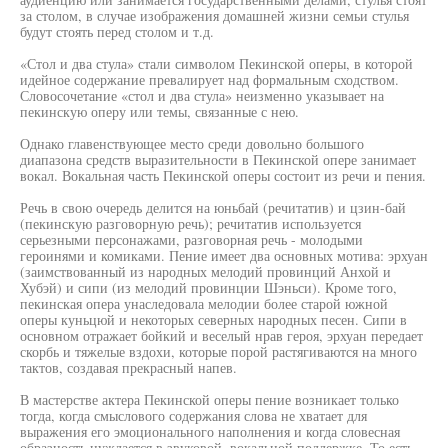
за столом, в случае изображения домашней жизни семьи стулья
будут стоять перед столом и т.д.
«Стол и два стула» стали символом Пекинской оперы, в которой
идейное содержание превалирует над формальным сходством.
Словосочетание «стол и два стула» неизменно указывает на
пекинскую оперу или темы, связанные с нею.
Однако главенствующее место среди довольно большого
диапазона средств выразительности в Пекинской опере занимает
вокал. Вокальная часть Пекинской оперы состоит из речи и пения.
Речь в свою очередь делится на юньбай (речитатив) и цзин-бай
(пекинскую разговорную речь); речитатив используется
серьезными персонажами, разговорная речь - молодыми
героинями и комиками. Пение имеет два основных мотива: эрхуан
(заимствованный из народных мелодий провинций Анхой и
Хубэй) и сипи (из мелодий провинции Шэньси). Кроме того,
пекинская опера унаследовала мелодии более старой южной
оперы куньцюй и некоторых северных народных песен. Сипи в
основном отражает бойкий и веселый нрав героя, эрхуан передает
скорбь и тяжелые вздохи, которые порой растягиваются на много
тактов, создавая прекрасный напев.
В мастерстве актера Пекинской оперы пение возникает только
тогда, когда смыслового содержания слова не хватает для
выражения его эмоционального наполнения и когда словесная
образность нуждается в звуковой, вокальной поддержке. То есть