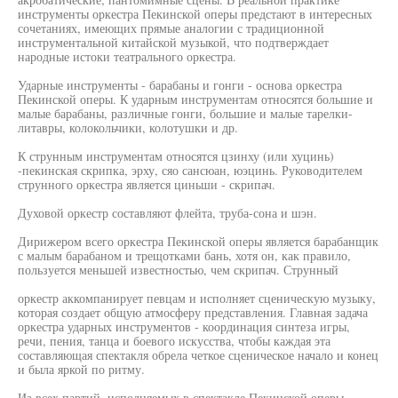
инструменты оркестра Пекинской оперы предстают в интересных
сочетаниях, имеющих прямые аналогии с традиционной
инструментальной китайской музыкой, что подтверждает
народные истоки театрального оркестра.
Ударные инструменты - барабаны и гонги - основа оркестра
Пекинской оперы. К ударным инструментам относятся большие и
малые барабаны, различные гонги, большие и малые тарелки-
литавры, колокольчики, колотушки и др.
К струнным инструментам относятся цзинху (или хуцинь)
-пекинская скрипка, эрху, сяо сансюан, юэцинь. Руководителем
струнного оркестра является циньши - скрипач.
Духовой оркестр составляют флейта, труба-сона и шэн.
Дирижером всего оркестра Пекинской оперы является барабанщик
с малым барабаном и трещотками бань, хотя он, как правило,
пользуется меньшей известностью, чем скрипач. Струнный
оркестр аккомпанирует певцам и исполняет сценическую музыку,
которая создает общую атмосферу представления. Главная задача
оркестра ударных инструментов - координация синтеза игры,
речи, пения, танца и боевого искусства, чтобы каждая эта
составляющая спектакля обрела четкое сценическое начало и конец
и была яркой по ритму.
Из всех партий, исполняемых в спектакле Пекинской оперы,