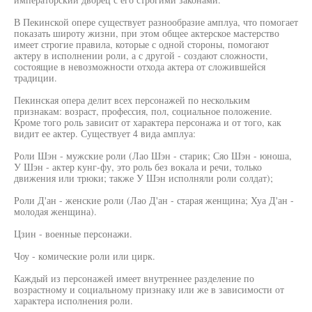
В Пекинской опере существует разнообразие амплуа, что помогает
показать широту жизни, при этом общее актерское мастерство
имеет строгие правила, которые с одной стороны, помогают
актеру в исполнении роли, а с другой - создают сложности,
состоящие в невозможности отхода актера от сложившейся
традиции.
Пекинская опера делит всех персонажей по нескольким
признакам: возраст, профессия, пол, социальное положение.
Кроме того роль зависит от характера персонажа и от того, как
видит ее актер. Существует 4 вида амплуа:
Роли Шэн - мужские роли (Лао Шэн - старик; Сяо Шэн - юноша,
У Шэн - актер кунг-фу, это роль без вокала и речи, только
движения или трюки; также У Шэн исполняли роли солдат);
Роли Д'ан - женские роли (Лао Д'ан - старая женщина; Хуа Д'ан -
молодая женщина).
Цзин - военные персонажи.
Чоу - комические роли или цирк.
Каждый из персонажей имеет внутреннее разделение по
возрастному и социальному признаку или же в зависимости от
характера исполнения роли.