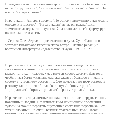
В каждой части представления артист применяет особые способы
игры: "игру руками", "игру глазами", "игру телом" и "шаги". Это
и есть "четыре приема".
Игра руками. Актеры говорят: "По одному движению руки можно
определить мастера". "Игра руками" является важнейшим
элементом актерского искусства. Она включает в себя форму рук,
их положение и жесты.
1 Серова С, А. Зеркало просветленного духа. Хуан Фань-чо и
эстетика китайского классического театра. Главная редакция
восточной литературы издательства "Наука". 1979. С. 53
17
Игра глазами. Существуют театральные пословицы: «Тело
заключается в лице, лицо заключается в глазах» или «Если в
глазах нет духа - человек умер внутри своего храма». Для того,
чтобы глаза были живыми, мастера уделяют большое внимание
своему внутреннему состоянию. Это помогает им почувствовать
разницу таких понятий, как "взглянуть", "посмотреть",
"прицелиться", "присматриваться", "рассматривать" и т.д.
Игра телом - это различные положения шеи, плеч, груди, спины,
поясницы и ягодиц. Незначительным изменением положения
туловища можно передать внутреннее состояние персонажа. Это
хотя и сложный, но очень важный театральный язык. Чтобы
владеть им в должной мере, двигаться непринужденно и точно,