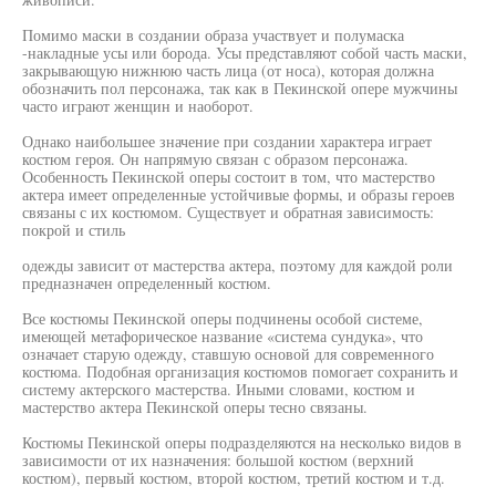
Помимо маски в создании образа участвует и полумаска
-накладные усы или борода. Усы представляют собой часть маски,
закрывающую нижнюю часть лица (от носа), которая должна
обозначить пол персонажа, так как в Пекинской опере мужчины
часто играют женщин и наоборот.
Однако наибольшее значение при создании характера играет
костюм героя. Он напрямую связан с образом персонажа.
Особенность Пекинской оперы состоит в том, что мастерство
актера имеет определенные устойчивые формы, и образы героев
связаны с их костюмом. Существует и обратная зависимость:
покрой и стиль
одежды зависит от мастерства актера, поэтому для каждой роли
предназначен определенный костюм.
Все костюмы Пекинской оперы подчинены особой системе,
имеющей метафорическое название «система сундука», что
означает старую одежду, ставшую основой для современного
костюма. Подобная организация костюмов помогает сохранить и
систему актерского мастерства. Иными словами, костюм и
мастерство актера Пекинской оперы тесно связаны.
Костюмы Пекинской оперы подразделяются на несколько видов в
зависимости от их назначения: большой костюм (верхний
костюм), первый костюм, второй костюм, третий костюм и т.д.