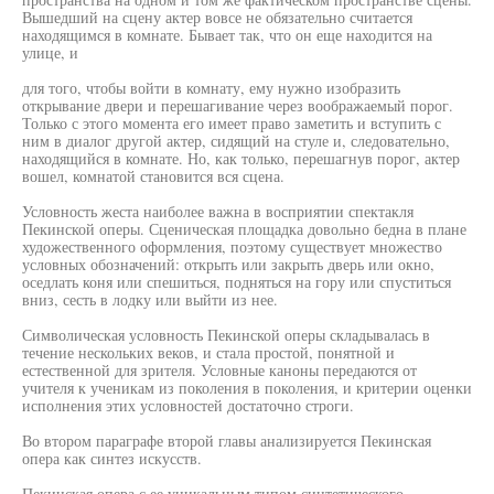
Вышедший на сцену актер вовсе не обязательно считается
находящимся в комнате. Бывает так, что он еще находится на
улице, и
для того, чтобы войти в комнату, ему нужно изобразить
открывание двери и перешагивание через воображаемый порог.
Только с этого момента его имеет право заметить и вступить с
ним в диалог другой актер, сидящий на стуле и, следовательно,
находящийся в комнате. Но, как только, перешагнув порог, актер
вошел, комнатой становится вся сцена.
Условность жеста наиболее важна в восприятии спектакля
Пекинской оперы. Сценическая площадка довольно бедна в плане
художественного оформления, поэтому существует множество
условных обозначений: открыть или закрыть дверь или окно,
оседлать коня или спешиться, подняться на гору или спуститься
вниз, сесть в лодку или выйти из нее.
Символическая условность Пекинской оперы складывалась в
течение нескольких веков, и стала простой, понятной и
естественной для зрителя. Условные каноны передаются от
учителя к ученикам из поколения в поколения, и критерии оценки
исполнения этих условностей достаточно строги.
Во втором параграфе второй главы анализируется Пекинская
опера как синтез искусств.
Пекинская опера с ее уникальным типом синтетического