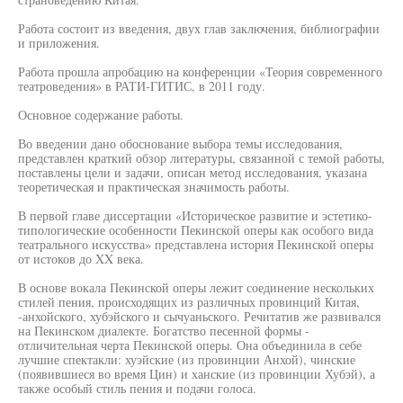
Работа состоит из введения, двух глав заключения, библиографии
и приложения.
Работа прошла апробацию на конференции «Теория современного
театроведения» в РАТИ-ГИТИС, в 2011 году.
Основное содержание работы.
Во введении дано обоснование выбора темы исследования,
представлен краткий обзор литературы, связанной с темой работы,
поставлены цели и задачи, описан метод исследования, указана
теоретическая и практическая значимость работы.
В первой главе диссертации «Историческое развитие и эстетико-
типологические особенности Пекинской оперы как особого вида
театрального искусства» представлена история Пекинской оперы
от истоков до XX века.
В основе вокала Пекинской оперы лежит соединение нескольких
стилей пения, происходящих из различных провинций Китая,
-анхойского, хубэйского и сычуаньского. Речитатив же развивался
на Пекинском диалекте. Богатство песенной формы -
отличительная черта Пекинской оперы. Она объединила в себе
лучшие спектакли: хуэйские (из провинции Анхой), чинские
(появившиеся во время Цин) и ханские (из провинции Хубэй), а
также особый стиль пения и подачи голоса.