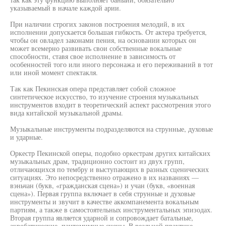
указываемый в начале каждой арии.
При наличии строгих законов построения мелодий, в их
исполнении допускается большая гибкость. От актера требуется,
чтобы он овладел законами пения, на основании которых он
может всемерно развивать свои собственные вокальные
способности, ставя свое исполнение в зависимость от
особенностей того или иного персонажа и его переживаний в тот
или иной момент спектакля.
Так как Пекинская опера представляет собой сложное
синтетическое искусство, то изучение строения музыкальных
инструментов входит в теоретический аспект рассмотрения этого
вида китайской музыкальной драмы.
Музыкальные инструменты подразделяются на струнные, духовые
и ударные.
Оркестр Пекинской оперы, подобно оркестрам других китайских
музыкальных драм, традиционно состоит из двух групп,
отличающихся по тембру и выступающих в разных сценических
ситуациях. Это непосредственно отражено в их названиях —
вэньчан (букв, «гражданская сцена») и учан (букв, «военная
сцена»). Первая группа включает в себя струнные и духовые
инструменты и звучит в качестве аккомпанемента вокальным
партиям, а также в самостоятельных инструментальных эпизодах.
Вторая группа является ударной и сопровождает батальные,
акробатические, пантомимные сцены. В реальной практике