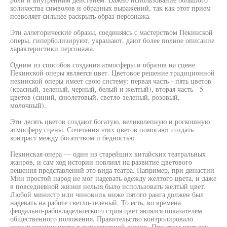
количества символов и образных выражений, так как этот прием
позволяет сильнее раскрыть образ персонажа.
Эти аллегорические образы, соединяясь с мастерством Пекинской
оперы, гиперболизируют, украшают, дают более полное описание
характеристики персонажа.
Одним из способов создания атмосферы и образов на сцене
Пекинской оперы является цвет. Цветовое решение традиционной
пекинской оперы имеет свою систему: первая часть - пять цветов
(красный, зеленый, черный, белый и желтый), вторая часть - 5
цветов (синий, фиолетовый, светло-зеленый, розовый,
молочный).
Эти десять цветов создают богатую, великолепную и роскошную
атмосферу сцены. Сочетания этих цветов помогают создать
контраст между богатством и бедностью.
Пекинская опера — один из старейших китайских театральных
жанров, и сам ход истории повлиял на развитие цветового
решения представлений это вида театра. Например, при династии
Мин простой народ не мог надевать одежду желтого цвета, и даже
в повседневной жизни нельзя было использовать желтый цвет.
Любой министр или чиновник ниже пятого ранга должен был
надевать на работе светло-зеленый. То есть, во времена
феодально-рабовладельческого строя цвет являлся показателем
общественного положения. Правительство контролировало
использование цвета в повседневной жизни. При этом цвет как