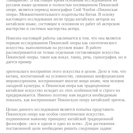
русском языке целиком и полностью посвященном Пекинской
опере, является перевод монографии Сюй Чэнбэя «Пекинская
опера» Межконтинентального издательства Китая. В основу
настоящего исследования легли труды китайских авторов на
китайском языке, состоящие в основном из работ об актерском
мастерстве и системах мастерства актера.
Новизна настоящей работы заключается в том, что она является
первым исследованием Пекинской оперы как синтетического
искусства, выполненным на русском языке. В работе
рассматриваются не только отдельные составляющие искусства
Пекинской оперы, такие как вокал, танец, речь, сценография, но и
дается пример
зрительского восприятия этого искусства в целом. Дело в том, что
китаец, воспитанный на условностях, связанных конфуцианским
мировоззрением, воспринимает многие вещи иначе, чем человек
западной культуры, и Пекинская опера как традиционное
китайское искусство исходит из этих особенностей и строго их
придерживается. Именно поэтому нам видится необходимым
показать, как воспринимает Пекинскую оперу китайский зритель.
Целью данного исследования является попытка представить
Пекинскую оперу как особое синтетическое искусство,
подчиненное важному принципу китайской традиционной
философии: «все в одном и одно во всем». Для достижения
поставленной цели необходимо решить следующие задачи: