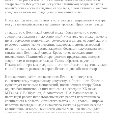
театрального Искусства от искусства Пекинской оперы является
ориентированность последней на зрителя, с чем связано и жесткое
следование вековым традициям исполнения ролей.
И все же при всех различиях в эстетике две театральные культуры
могут взаимодействовать на разных уровнях. Практикам театра
знакомство с Пекинской оперой может быть полезно с точки
зрения погружения в искусство иной культуры, что может помочь
им в творческом поиске. Так, режиссеры и актеры европейского и
русского театров могут перенять некоторые приемы актерской
игры или танца, мастерства владения боевыми искусствами или
стилистики Пекинской оперы. Кроме того, исследование,
посвященное Пекинской опере, должно представлять интерес
теоретикам и историкам театра. Таким образом, изучение
Пекинской оперы как традиционного китайского искусства может
способствовать развитию европейского и российского театра.
К сожалению, работ, посвященных Пекинской опере как
синтетическому театральному искусству, в России нет. Конечно,
существует несколько монографий, посвященных театру Китая,
однако большинство из них написаны в середине XX века:
М.Гайда, С.В.Образцов, А.Анастасьев, Т.А.Малиновская. В
настоящей работе использованы также работы известнейшего
специалиста в области китайского театра С.А.Серовой. Широко
известны переведенные с китайского языка на русский беседы с
величайшим актером Пекинской оперы Мэй Лан Фаном (Мей
Ланьфаном). В настоящее время основным исследованием на