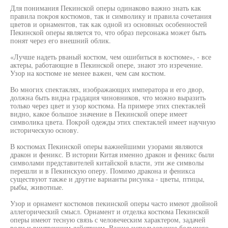
Для понимания Пекинской оперы одинаково важно знать как
правила покроя костюмов, так и символику и правила сочетания
цветов и орнаментов, так как одной из основных особенностей
Пекинской оперы является то, что образ персонажа может быть
понят через его внешний облик.
«Лучше надеть рваный костюм, чем ошибиться в костюме», - все
актеры, работающие в Пекинской опере, знают это изречение.
Узор на костюме не менее важен, чем сам костюм.
Во многих спектаклях, изображающих императора и его двор,
должна быть видна градация чиновников, что можно выразить
только через цвет и узор костюма. На примере этих спектаклей
видно, какое большое значение в Пекинской опере имеет
символика цвета. Покрой одежды этих спектаклей имеет научную
историческую основу.
В костюмах Пекинской оперы важнейшими узорами являются
дракон и феникс. В истории Китая именно дракон и феникс были
символами представителей китайской власти, эти же символы
перешли и в Пекинскую оперу. Помимо дракона и феникса
существуют также и другие варианты рисунка - цветы, птицы,
рыбы, животные.
Узор и орнамент костюмов пекинской оперы часто имеют двойной
аллегорический смысл. Орнамент и отделка костюма Пекинской
оперы имеют тесную связь с человеческим характером, задачей
роли и внутренним действием. Важно использование большого