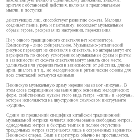
зрителя с обстановкой действия, включая и предполагаемые
мысли, и поступки
действующих лиц, способствует развитию сюжета. Мелодия
соединяет пение, речь и пантомиму, воссоздает музыкальные
образы героев, раскрывая их настроения, переживания.
Ни у одного традиционного спектакля нет композитора.
Композитор - лицо собирательное. Музыкально-ритмический
рисунок переходит из спектакля в спектакль, но актеры могут его
варьировать по своему усмотрению: музыкальные фразы и ритмы
в зависимости от сюжета спектакля могут менять свое место,
удлиняться или укорачиваться в зависимости от действия, длины
арии, диалога и т.д., но мелодические и ритмические основы для
всех спектаклей останутся едиными.
Пекинскую музыкальную драму нередко называют «пихуан». В
этом слове сокращенные названия двух основных мелодических
форм, свойственных музыке этого вида театра: «сипи» и «эрхуан»,
которые исполняются на двуструнном смычковом инструменте
«хуцинь».
Одним из проявлений специфики китайской традиционной
музыкальной метрики является использование свободных метров,
однодольных метров в быстрых темпах и полное отсутствие
трехдольных метров (встречаются лишь в современных вариантах
Пекинской оперы). Темп в партитурах обычно не проставляется,
так как эту функцию выполняет баныии, обязательно