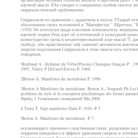
научной мысли ХХв говорит о совершенно особом синтезе ли
сюрреалистической проблематике.
Сюрреализм по сравнению с дадаизмом в опусах ТТцара4 отл
обоснованию своих положений в "Манифестах " АБретона, "
(1924) Но используя труды классиков психоанализа, медицин
научной теории Речь идет об эстетической и культурной ценн
всемогущество грезы в незаинтересованной игре мысли"5, 
свободу, ибо нравственные табу заменяет автоматизм выплес
энергии подсознания Сюрреализм в этом смысле есгь система
поведения,
'Rimbaud A. Alchimie du Vtrbe//Poesies Classiques français P , 199
1995, Valéry P Del'art//(Euvres P, 1968
2Breton A. Manifestes du surréalisme P, 1996
3Breton A Manifestes du surréalisme, Breton A., Soupault Ph Les
problème du style et la conception psychiatrique des formes paran
Фрейд 3 Толкование сновидений Мн,2000
4 Tzara T. Sept manifestes Dada P, 1916 -P 5
'Breton A. Manifestes du surrealisme -P 7
исключающего причинно-следственные связи, разделение на 
открытия неведомого в эффекте удивления (surprise в эстетик
Сверхреалъность6 Данные аспекты сюрреалистического творч