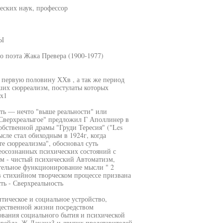
еских наук, профессор
Ы
о поэта Жака Превера (1900-1977)
 первую половину ХХв , а так же период
вших сюрреализм, постулаты которых
х1
сть — нечто "выше реальности" или
"Сверхреалыгое" предложил Г Аполлинер в
собственной драмы "Груди Тересия" ("Les
сле стал обиходным в 1924г, когда
е сюрреализма", обосновал суть
еосознанных психических состояний с
м - чистый психический Автоматизм,
ельное функционирование мысли " 2
 стихийном творческом процессе призвана
ь - Сверхреальность
тическое и социальное устройство,
щественной жизни посредством
ования социального бытия и психической
рейда, Ж Лакана3 и других представителей