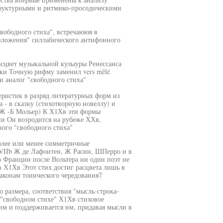
структурными и ритмико-просодическими
вободного стиха", встречаююя в
азложения" силлабического антифонного
асцвет музыкальной кулыуры Ренессанса
ки Точную рифму заменил vers mêlé
и аналог "свободного стиха"
теристик в разряд литературных форм из
 - в сказку (стихотворную новеллу) и
(Ж -Б Мольер) К Х1Хв эти формы
ции Он возродится на рубеже ХХв,
ого "свободного стиха"
более или менее симметричные
XVIIb Ж де Лафоитен, Ж Расин, ШПерро и в
о Франции после Вольтера ни один поэт не
 Х1Хв Этот стих достиг расцвета лишь в
аконам тонического чередования7
размера, соответствия "мысль-строка-
 "свободном стихе" Х1Хв стиховое
ким и поддерживается им, придавая мысли в