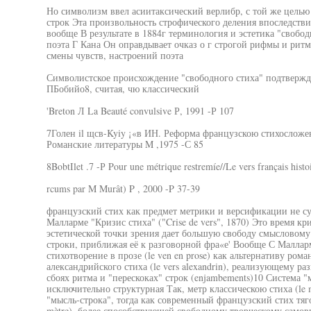
Но символизм ввел асиитаксический верлибр, с той же цел
строк Эта произвольность строфического деления впоследстви
вообще В результате в 1884г терминология и эстетика "свобо
поэта Г Кана Он оправдывает очказ о г строгой рифмы и рит
смены чувств, настроений поэта
Символистское происхождение "свободного стиха" подтвержд
ПБобийо8, считая, чю классический
'Breton Л La Beauté convulsive Р, 1991 -Р 107
7Голен il щсв-Kyiy ¡«в ИН. Реформа французскою стихосложе
Романские литературы M ,1975 -С 85
8BobtIlet .7 -Р Pour une métrique restremíe//Le vers français histoi
rcums par M Murât) P , 2000 -P 37-39
французский стих как предмет метрики и версификации не су
Малларме "Кризис стиха" ("Crise de vers", 1870) Это время к
эстетической точки зрения дает большую свободу смысловом
строки, приближая её к разговорной фра«е' Вообще С Малларме
стихотворение в прозе (le ven en prose) как альтернативу ро
александрийского стиха (le vers alexandrin), реализующему р
сбоях ритма и "перескоках" строк (enjambements)10 Система "
исключительно структурная Так, метр классическою стиха (le 
"мысль-строка", тогда как современный французский стих тяго
mètre), более способствующей свободному творческому само