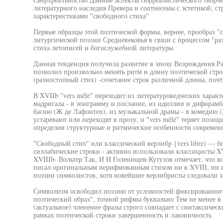
литературного наследия Превера и соотнесены с эстетикой, 
характеристиками "свободного стиха"
Первые образцы этой поэтической формы, вернее, прообраз "с
литургической поэзии Средневековья в связи с процессом "р
стиха летописей и богослужебной литературы
Данная тенденция получила развитие в эпоху Возрождения Р
позволил произвольно менять ритм и длину поэтической стро
(разностопный стих) -сочетание строк различной длины, почт
В XVIIb "vers mêlé" переходит из литературоведческих харак
мадригала - в эпиграмму и послание, из идиллии и дифирамба
басню (Ж де Лафонтеп), из музыкальной драмы - в комедию 
устаревают или переходят в прозу, и "vers mêlé" теряет пози
определив структурные и ритмические особенности современн
"Свободный стих" или классический верлибр {vers libre) — 
силлабические строки - активно использовали классицисты 
XVIIIb- Вольтер Так, И H Голенищев-Кутузов отмечает, что в
писал оригинальным нерифмованным стихом ни в XVIII, ни в
поэзии символистов, хотя новейшие верлибристы следовали з
Символизм освободил поэзию от условностей фиксированного 
поэтический образ", точной рифмы буквально Тем не менее в
(актуальное) членение фразы строго совпадает с синтаксичес
рамках поэтической строки завершенность и лаконичность