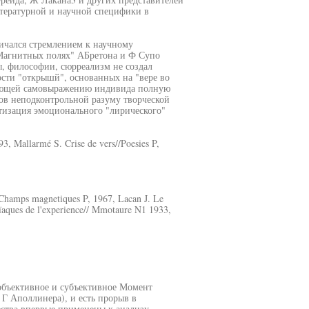
тературной и научной специфики в
ичался стремлением к научному
Магнитных полях" АБретона и Ф Супо
ы, философии, сюрреализм не создал
ости "открышй", основанных на "вере во
дающей самовыражению индивида полную
ков неподконтрольной разуму творческой
тизация эмоционального "лирического"
3, Mallarmé S. Crise de vers//Poesies P,
 Champs magnetiques P, 1967, Lacan J. Le
oïaques de l'experience// Mmotaure N1 1933,
объективное и субъективное Момент
е Г Аполлинера), и есть прорыв в
ества впервые применены к анализу