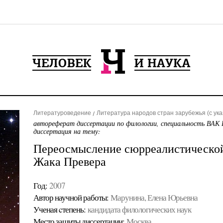
Литературоведение
Литература народов стран зарубежья (с ук
автореферат диссертации по филологии, специальность ВАК 
диссертация на тему:
Переосмысление сюрреалистической 
Жака Превера
Год:
2007
Автор научной работы:
Марунина, Елена Юрьевна
Ученая cтепень:
кандидата филологических наук
Место защиты диссертации:
Москва