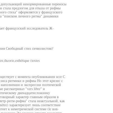
ью допускающий ненормированные переносы
и стала предлогом для отказа от рифмы
дного стиха" оформляется у французского
ма "поиском личного ритма" динамики
ает французский исследователь Ж-
ния Свободный стих сичволистов//
re,thcorie,esthétique (textes
ществует с момента опубликования эссе С
ризиса ритмики и рифмы Но этот кризис с
у наполнению и экспрессии поэтической
 рассматривал "vers libre" и
мантическому двенадцатисложнику
азговорный характер главным образом в
метр-ритм-рифма" стала неактуальной, как
mètre) характеризует лишь соответствие
теет к неметрической системе (le non-
выражению Эю мнение отчасти разделяет