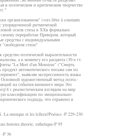
ая в поэтическом и критическом творчестве
т) "
и организованном" (vers libre à constante
 с упорядоченной ритмической
ловой основ стиха в ХХв формально
-своему переработан Превером, который
ные средства с индивидуальными
м "свободном стихе"
к средство поэтической выразительности
лизма, а к моменгу его расцвета (30-е гт.
леты "La Mort d'un Monsieur" ("Смерть
ь продукт автоматического письма сам по
сперимент", выявляя экспрессивность языка
 Основной художественный метод поэта -
еакций на события внешнего мира Это
гр'4 с реалистическим взглядом на мир
скую классификацию по эмоционально-
хронического подхода, что отражено в
 La musique et les lcllres//Poésics -P 229-230
is histoire,theorie, esthetique-P 95
 -P 36