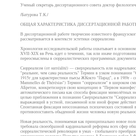
Ученый секретарь диссертационного совета доктор филологич
/Батурова Т.К./
ОБЩАЯ ХАРАКТЕРИСТИКА ДИССЕРТАЦИОННОЙ РАБОТ
В диссертационной работе творчесию известного французског
рассматривается в контексте эстетики сюрреализма
Хронология исследовательской работы охватывает в основном
XVII-XIX вв Речь идет о течениях, так или иначе подготови
переосмыслены в сюрреалистических программных документа
Сюрреализм (от surréalité) — сверхреальность или надреалыю
"реальнее, чем сама реальность" Термин в узком понимании 
1915г для характеристики пьесы ЖКокто "Парад", а в 19î9r - 
Mammelles de Thérésias") Термин "сюрреализм" в широком смы
АБретон, конкретизируя свою концепцию в "Первом манифест
автоматического письма как способа фиксации мимолётных н
целью приближения к познанию Сверхреалыюсти "Сюрреализ
выражающий в устной, письменной или иной форме действит
Спонтанная фиксация неосознанных психических состояний в
противопоставить обыденной жизни человека новую реальност
Новая реальность, понимаемая как принципиально новое поли
требовала своеобразной кардинальной реформы всех сфер об
сюрреалистической революции в умах - глобального преобраз
организации человека Попытка анализа А Бретоном работ 3 Ф