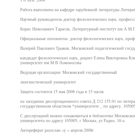
Работа выполнена на кафедре зарубежной литературы Литера
Научный руководитель доктор филологических наук, професс
Борис Николаевич Тарасов, Литературный институт им А М.Г
Официальные оппоненты- доктор филологических наук, проф
Валерий Павлович Трыков, Московский педагогический госуд
кандидат филологических наук, доцент Елена Викторовна Кл
университет им М В Ломоносова
Ведущая оргаппзация: Московский государственный
лингвистический университет
Защита состоится 15 мая 2008 года в 15 часов
на заседании диссертационного совета Д 212 155.01 по лите
государственном областном ^университете _ по адресу. 105005
С диссертацией можно ознакомиться в библиотеке Московског
университета по адресу 105005, г Москва, ул Радио, 10-а
Автореферат разослан «у » апреля 2008г