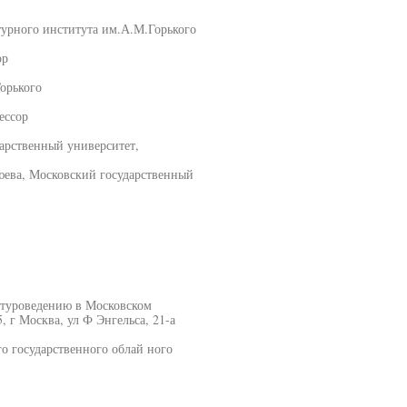
турного института им.А.М.Горького
ор
орького
ессор
арственный университет,
юева, Московский государственный
ратуроведению в Московском
, г Москва, ул Ф Энгельса, 21-а
о государственного облай ного