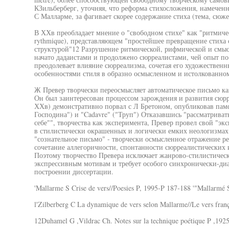
КЗильберберг, уточняя, что реформа стихосложения, намеченн
С Малларме, за фагивает скорее содержание стиха (тема, сюже
В ХХв преобладает мнение о "свободном стихе" как "ритмическ
rythmique), представляющем "простейшее превращение стиха
структурой"12 Разрушение ритмической, рифмической и смыс
начато дадаистами и продолжено сюрреалистами, чей опыт по
преодолевает влияние сюрреализма, сочетая его художествен
особенностями стиля в образно осмысленном и истолкованно
Ж Превер творчески переосмысляет автоматическое письмо ка
Он был заинтересован процессом зарождения и развития сюрреа
ХХв) демонстративно порвал с Л Бретоном, опубликовав памф
Господина") и "Cadavre" ("Труп") Отказавшись "рассматриват
себе"", творчества как эксперимента, Превер провел свой "эк
в стилистически окрашенных и логически емких неологизмах
"сознательное письмо" - творчески осмысленное отражение р
сочетание аллегоричности, спонтанности сюрреалистических и
Поэтому творчество Превера исключает жанрово-стилистиче
экспрессивным мотивам и требует особого синхронически-диа
построении диссертации.
'Mallarme S Crise de vers//Poesies P, 1995-P 187-188 '"Mallarmé S.
l'Zilberberg C La dynamique de vers selon Mallarme//Le vers frança
12Duhamel G ,Vildrac Ch. Notes sur la technique poétique P ,1925