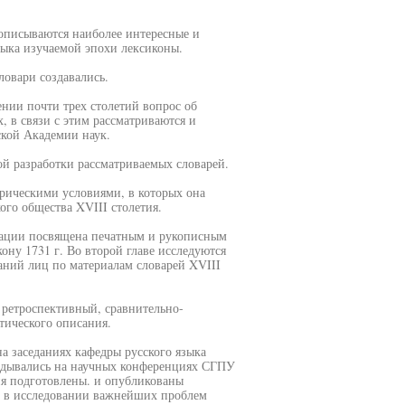
описываются наиболее интересные и
зыка изучаемой эпохи лексиконы.
ловари создавались.
нии почти трех столетий вопрос об
х, в связи с этим рассматриваются и
ской Академии наук.
й разработки рассматриваемых словарей.
орическими условиями, в которых она
кого общества XVIII столетия.
ртации посвящена печатным и рукописным
ону 1731 г. Во второй главе исследуются
ний лиц по материалам словарей XVIII
 ретроспективный, сравнительно-
тического описания.
а заседаниях кафедры русского языка
адывались на научных конференциях СГПУ
ия подготовлены. и опубликованы
ль в исследовании важнейших проблем