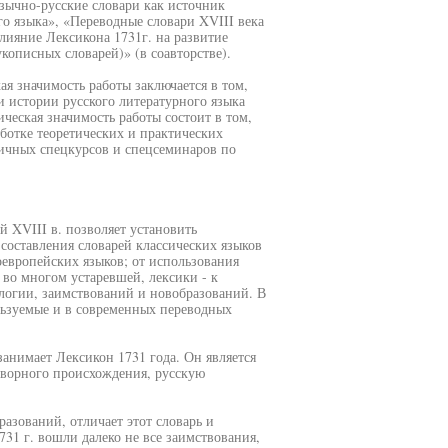
зычно-русские словари как источник
го языка», «Переводные словари XVIII века
лияние Лексикона 1731г. на развитие
кописных словарей)» (в соавторстве).
ая значимость работы заключается в том,
и истории русского литературного языка
ческая значимость работы состоит в том,
ботке теоретических и практических
личных спецкурсов и спецсеминаров по
 XVIII в. позволяет установить
составления словарей классических языков
европейских языков; от использования
 во многом устаревшей, лексики - к
огии, заимствований и новобразований. В
льзуемые и в современных переводных
занимает Лексикон 1731 года. Он является
оворного происхождения, русскую
разований, отличает этот словарь и
31 г. вошли далеко не все заимствования,