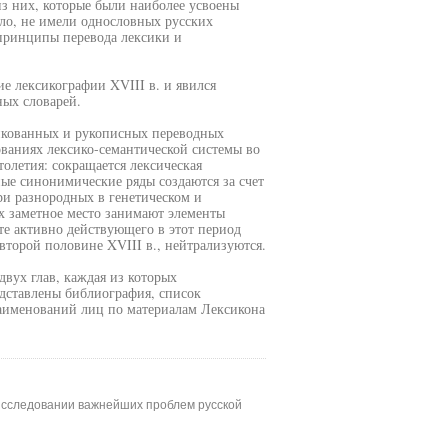
з них, которые были наиболее усвоены
ило, не имели однословных русских
 принципы перевода лексики и
ие лексикографии XVIII в. и явился
ных словарей.
икованных и рукописных переводных
ованиях лексико-семантической системы во
толетия: сокращается лексическая
ные синонимические ряды создаются за счет
ри разнородных в генетическом и
ых заметное место занимают элементы
те активно действующего в этот период
второй половине XVIII в., нейтрализуются.
двух глав, каждая из которых
дставлены библиография, список
аименований лиц по материалам Лексикона
в исследовании важнейших проблем русской