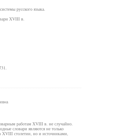
системы русского языка.
вари XVIII в.
731.
еевна
оварным работам XVIII в. не случайно.
одные словари являются не только
 XVIII столетии, но и источниками,