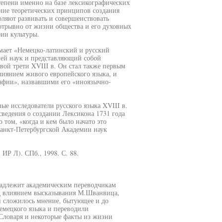
епени именно на базе лексикографических
ение теоретических принципов создания
оляют развивать и совершенствовать
трывно от жизни общества и его духовных
рии культуры.
имает «Немецко-латинский и русский
ией наук и представляющий собой
вой трети XVIII в. Он стал также первым
иянием живого европейского языка, и
рафии», назвавшими его «иноязычно-
е исследователи русского языка XVIII в.
сведения о создании Лексикона 1731 года
том, «когда и кем было начато это
Санкт-Петербургской Академии наук
ИР Л). СПб., 1998. С. 88.
инадлежит академическим переводчикам
д влиянием высказывания М.Шванвица,
и сложилось мнение, бытующее и до
немецкого языка и переводили
Словаря и некоторые факты из жизни