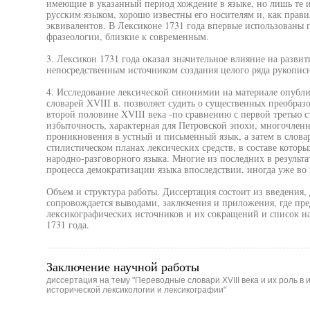
имеющие в указанный период хождение в языке, но лишь те и
русским языком, хорошо известны его носителям и, как прав
эквивалентов. В Лексиконе 1731 года впервые использованы
фразеологии, близкие к современным.
3. Лексикон 1731 года оказал значительное влияние на развит
непосредственным источником создания целого ряда рукопис
4. Исследование лексической синонимии на материале опубл
словарей XVIII в. позволяет судить о существенных преобраз
второй половине XVIII века -по сравнению с первой третью с
избыточность, характерная для Петровской эпохи, многочлен
проникновения в устный и письменный язык, а затем в слова
стилистическом планах лексических средств, в составе котор
народно-разговорного языка. Многие из последних в результа
процесса демократизации языка впоследствии, иногда уже во 
Объем и структура работы. Диссертация состоит из введения, 
сопровождается выводами, заключения и приложения, где пре
лексикографических источников и их сокращений и список н
1731 года.
Заключение научной работы
диссертация на тему "Переводные словари XVIII века и их роль 
исторической лексикологии и лексикографии"