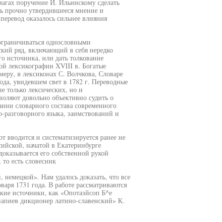
магах поручение И. Ильинскому сделать
ть прочно утвердившееся мнение и
перевод оказалось сильнее влияния
 ограничиваться однословными
кий ряд, включающий в себя нередко
о источника, или дать толкование
й лексикографии XVIII в. Богатые
еру, в лексиконах С. Волчкова, Словаре
ода, увидевшем свет в 1782 г. Переводные
е только лексических, но и
воляют довольно объективно судить о
ании словарного состава современного
но-разговорного языка, заимствований и
от вводится и систематизируется ранее не
ийской, начатой в Екатеринбурге
оказывается его собственной рукой
то есть словесник
, немецкой». Нам удалось доказать, что все
аря 1731 года. В работе рассматриваются
кие источники, как «Опотазйсоп Б^е
апиев дикционер латино-славенский» К.