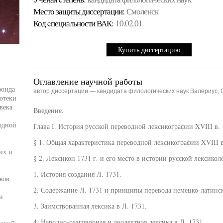
Место защиты диссертации:
Смоленск
Код cпециальности ВАК:
10.02.01
Купить диссертацию
Оглавление научной работы
фонда
автор диссертации — кандидата филологических наук Валериус, 
отеки
века
Введение.
одной
Глава I. История русской переводной лексикографии XVIII в.
§ 1. Общая характеристика переводной лексикографии XVIII в
их и
§ 2. Лексикон 1731 г. и его место в истории русской лексико
1. История создания Л. 1731.
ков
2. Содержание Л. 1731 и принципы перевода немецко-латинск
и
3. Заимствованная лексика в Л. 1731.
4. Народно-разговорная и диалектная лексика в Л. 1731.