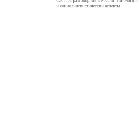
Словарь-разговорник в России: типологич
и социолингвистический аспекты