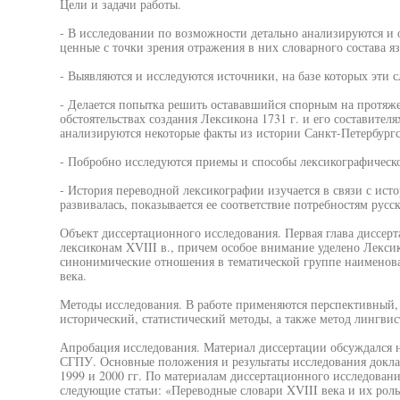
Цели и задачи работы.
- В исследовании по возможности детально анализируются и 
ценные с точки зрения отражения в них словарного состава я
- Выявляются и исследуются источники, на базе которых эти с
- Делается попытка решить остававшийся спорным на протяже
обстоятельствах создания Лексикона 1731 г. и его составителя
анализируются некоторые факты из истории Санкт-Петербург
- Побробно исследуются приемы и способы лексикографическо
- История переводной лексикографии изучается в связи с ист
развивалась, показывается ее соответствие потребностям русс
Объект диссертационного исследования. Первая глава диссе
лексиконам XVIII в., причем особое внимание уделено Лексик
синонимические отношения в тематической группе наименова
века.
Методы исследования. В работе применяются перспективный,
исторический, статистический методы, а также метод лингвис
Апробация исследования. Материал диссертации обсуждался н
СГПУ. Основные положения и результаты исследования докл
1999 и 2000 гг. По материалам диссертационного исследован
следующие статьи: «Переводные словари XVIII века и их ро