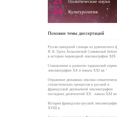
23
Политические науки
24
Культурология
Похожие темы диссертаций
Русско-шведский словарь из рукописного 
Я. К. Грота Хельсинской Славянской библи
в истории переводной лексикографии XIX 
Становление и развитие таджикской перев
лексикографии ХХ и начала ХХI вв."
Отражение динамики лексико-семантическ
стилистических процессов в русской и
французской двуязычной лексикографии
последних десятилетий XX - начала XXI ве
История французско-русской лексикографи
ХVIII в.