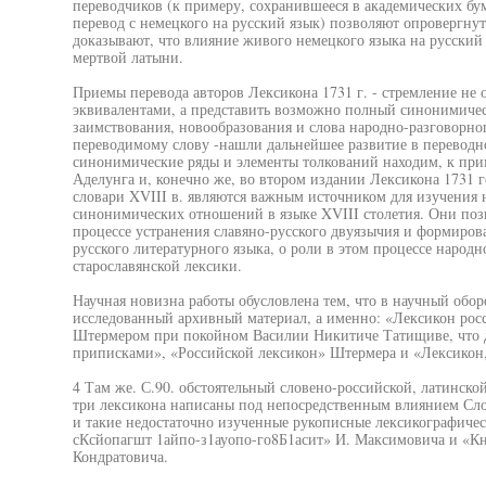
переводчиков (к примеру, сохранившееся в академических бу
перевод с немецкого на русский язык) позволяют опровергну
доказывают, что влияние живого немецкого языка на русский 
мертвой латыни.
Приемы перевода авторов Лексикона 1731 г. - стремление не
эквивалентами, а представить возможно полный синонимичес
заимствования, новообразования и слова народно-разговорног
переводимому слову -нашли дальнейшее развитие в переводно
синонимические ряды и элементы толкований находим, к прим
Аделунга и, конечно же, во втором издании Лексикона 1731 г
словари XVIII в. являются важным источником для изучения н
синонимических отношений в языке XVIII столетия. Они поз
процессе устранения славяно-русского двуязычия и формиров
русского литературного языка, о роли в этом процессе народ
старославянской лексики.
Научная новизна работы обусловлена тем, что в научный обор
исследованный архивный материал, а именно: «Лексикон росс
Штермером при покойном Василии Никитиче Татищиве, что д
приписками», «Российской лексикон» Штермера и «Лексикон, 
4 Там же. С.90. обстоятельный словено-российской, латинской
три лексикона написаны под непосредственным влиянием Слов
и такие недостаточно изученные рукописные лексикографичес
сКсйопагшт 1айпо-з1ауопо-го8Б1асит» И. Максимовича и «Кн
Кондратовича.