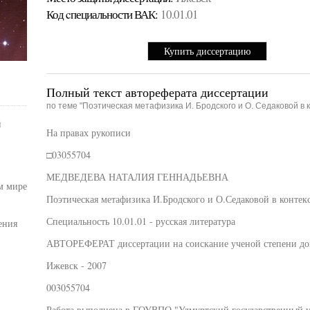
Код cпециальности ВАК:
10.01.01
Купить диссертацию
Полный текст автореферата диссертации
по теме "Поэтическая метафизика И. Бродского и О. Седаковой в 
й
На правах рукописи
□03055704
МЕДВЕДЕВА НАТАЛИЯ ГЕННАДЬЕВНА
м мире
Поэтическая метафизика И.Бродского и О.Седаковой в контек
Специальность 10.01.01 - русская литература
ения
АВТОРЕФЕРАТ диссертации на соискание ученой степени до
Ижевск - 2007
003055704
Работа выполнена в ГОУВПО "Удмуртский государственный у