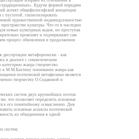
 «традиционных». Будучи формой передачи
ский аспект общефилософской концепции
я с пустотой, гипнотизировать
оримой художественной индивидуальностью
пространстве культуры. Что-то в наследии
для новых культурных кодов, но проступая
бирательно проясняет и подчеркивает сам
даем процесс обновления и продолжения
в диссертации метафорически - как
сь в диалоге с семантическим
з категорию жанра (творчество
ее к М.М.Бахтину понимание жанра как
лощения поэтической метафизики является
твенно творчеству О.Седаковой и
рческих систем двух крупнейших поэтов
ме, что позволяет определить основные
ся к его понятийному осмыслению. Дня
значить основные аспекты поэтической
жность их объединения в одной
х систем;
ских жанров лирики (эклоги, элегии,