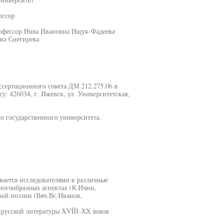
ессор
рофессор Huna Ивановна Ищук-Фадеева
на Снегирева
иссертационного совета ДМ 212.275.06 в
: 426034, г. Ижевск, ул. Университетская,
о государственного университета.
вается исследователями в различные
ногообразных аспектах (К.Ичин,
кой поэзии (Вяч.Вс.Иванов,
прусской литературы XVÏÏI-XX веков