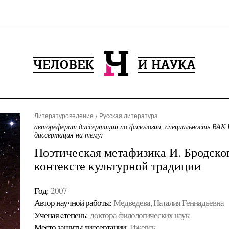
Литературоведение
Русская литература
автореферат диссертации по филологии, специальность ВАК 
диссертация на тему:
Поэтическая метафизика И. Бродског
контексте культурной традиции
Год:
2007
Автор научной работы:
Медведева, Наталия Геннадьевна
Ученая cтепень:
доктора филологических наук
Место защиты диссертации:
Ижевск