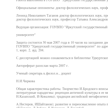
Официальные оппоненты: доктор филологических наук, проф
Леонид Николаевич Таганов доктор филологических наук, п
доктор филологических наук, профессор Татьяна Александров
Ведущая организация: ГОУВПО "Иркутский государственный
университет"
Защита состоится 30 мая 2007 года в 10 часов на заседании д
ГОУВПО "Удмуртский государственный университет" по адресу
1, корп. 2, ауд. 204.
С диссертацией можно ознакомиться в библиотеке Удмуртског
Автореферат разослан марта 2007 г.
Ученый секретарь к.филол.н., доцент
Н.И.Чиркова
Общая характеристика работы. Творчество И.Бродского вписы
литературные парадигмы: рецепция античной культуры в ее м
Н.Казапский, И-Ковалева); традиция английской метафизичес
A.Нестеров, ИШайтанов); развитие и переосмысление опыта 
(Я.Гордин, Л.Зубова, Е.Курганов, Д.Лакербай,