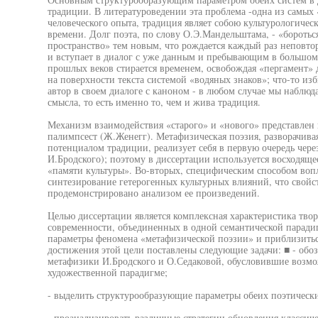
традиции. В литературоведении эта проблема -одна из самых
человеческого опыта, традиция являет собою культурологиче
времени. Долг поэта, по слову О.Э.Мандельштама, - «боротьс
пространство» тем новым, что рождается каждый раз неповт
и вступает в диалог с уже данным и пребывающим в большом 
прошлых веков стирается временем, освобождая «пергамент» 
на поверхности текста системой «водяных знаков»; что-то из
автор в своем диалоге с каноном - в любом случае мы наблю
смысла, то есть именно то, чем и жива традиция.
Механизм взаимодействия «старого» и «нового» представлен 
палимпсест (Ж.Женегг). Метафизическая поэзия, разворачивая
потенциалом традиции, реализует себя в первую очередь чере
И.Бродского); поэтому в диссертации используется восходящ
«памяти культуры». Во-вторых, специфическим способом воп
синтезирование гетерогенных культурных влияний, что свойс
продемонстрировано анализом ее произведений.
Целью диссертации является комплексная характеристика тво
современности, объединенных в одной семантической парадиг
параметры феномена «метафизической поэзии» и приблизить
достижения этой цели поставлены следующие задачи: ■ - обо
метафизики И.Бродского и О.Седаковой, обусловившие возмо
художественной парадигме;
- выделить структурообразующие параметры обеих поэтически
- проанализировать различные стратегии обновления классиче