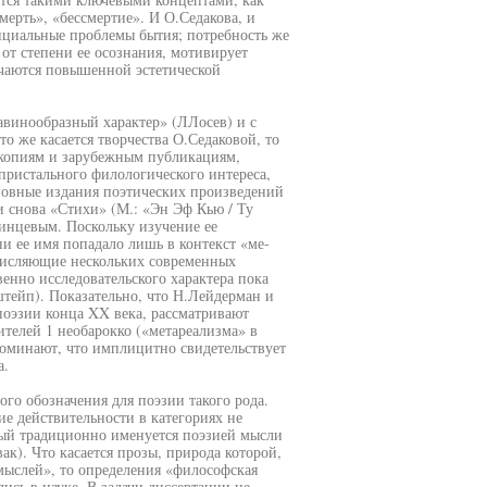
мерть», «бессмертие». И О.Седакова, и
нциальные проблемы бытия; потребность же
от степени ее осознания, мотивирует
ичаются повышенной эстетической
винообразный характер» (ЛЛосев) и с
 же касается творчества О.Седаковой, то
 копиям и зарубежным публикациям,
 пристального филологического интереса,
новные издания поэтических произведений
 и снова «Стихи» (М.: «Эн Эф Кью / Ту
инцевым. Поскольку изучение ее
ни ее имя попадало лишь в контекст «ме-
числяющие нескольких современных
енно исследовательского характера пока
тейп). Показательно, что Н.Лейдерман и
оэзии конца XX века, рассматривают
телей 1 необарокко («метареализма» в
оминают, что имплицитно свидетельствует
а.
ого обозначения для поэзии такого рода.
е действительности в категориях не
рый традиционно именуется поэзией мысли
к). Что касается прозы, природа которой,
ыслей», то определения «философская
ись в науке. В задачи диссертации не