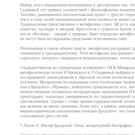
Выбор этого определения мотивирован в диссертации тем, что
Седаковой нет прямых соответствий с философскими концепц
Тютчева, развивавших шеллингианские идеи); с другой сторо
текст в силу своей принципиальной многозначности может ра
Традиционные представления о метафизике (греч. ЦЕта та <ргх
известно, восходят к лекциям Аристотеля о сущности бытия, п
после «Физики» - лекций о природе. Кант определил метафиз
не могут быть исследованы средствами естественных наук.
Понимаемая в самом общем смысле, метафизика раскрывает д
отношении к трасцендентному. Поэт-метафизик выстраивает 
горизонте» которого совершается мировоззренческое, этическо
Сосредоточенная на «предельных основаниях» (М.К.Мамардаш
метафизическая поэзия И.Бродского и О.Седаковой выбрана в 
исследования; реализованная в образной системе поэтическа
изучения. Материалом исследования стало поэтическое творче
пьеса Бродского «Мрамор»; выборочно привлекаются эссе, инт
количественном отношении интерпретации произведений И.Б
преобладают, поскольку завершенность его художественной с
умозаключения. Однако с точки зрения содержательной поэзи
как явление не менее значимое; более того, в рамках описыва
мировоззренческая альтернатива позиции Бродского, что поз
соотношение двух систем.
1 Лосев Л. Иосиф Бродский: Опыт литературной биографии. - М
Основным структурообразующим параметром обеих систем в 