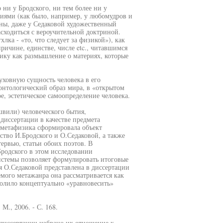
 ни у Бродского, ни тем более ни у
иями (как было, например, у любомудров и
ны, даже у Седаковой художественный
сходиться с вероучительной доктриной.
лка - «то, что следует за физикой»), как
ричине, единстве, числе etc., читавшимся
ику как размышление о материях, которые
уховную сущность человека в его
онтологический образ мира, в «открытом
е, эстетическое самоопределение человека.
вили) человеческого бытия,
диссертации в качестве предмета
я метафизика сформировала объект
ство И.Бродского и О.Седаковой, а также
ервью, статьи обоих поэтов. В
родского в этом исследовании
истемы позволяет формулировать итоговые
я О.Седаковой представлена в диссертации
емого метажанра она рассматривается как
волило концептуально «уравновесить»
., 2006. - С. 168.
диссертации избрано их отношение к