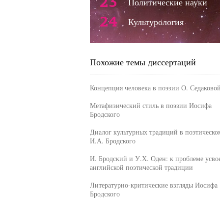
23
Политические науки
24
Культурология
Похожие темы диссертаций
Концепция человека в поэзии О. Седаково
Метафизический стиль в поэзии Иосифа
Бродского
Диалог культурных традиций в поэтическо
И.А. Бродского
И. Бродский и У.Х. Оден: к проблеме усво
английской поэтической традиции
Литературно-критические взгляды Иосифа
Бродского