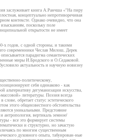
ния заслуживает книга А.Ранчша «"На пиру
елостная, концептуально непротиворечивая
рном контексте. Однако очевидно, что она
 изысканиям, поскольку поле
ринципиальной открытости не имеет
0-х годов, с одной стороны, и такими
е его современники Чеслав Милош, Дерек
и описывается парадигма семантических
твенные миры И.Бродского и О.Седаковой.
обусловило актуальность и научную новизну
общественно-политическому,
позиционируют себя одинаково - как
ой альтернативу дегуманизации искусства,
массовой» литературы. Поэзия всегда
 слове, обретает статус эстетического
том этого общеизвестного обстоятельства
вляются уникальными. Предстояние
 и антропология, вертикаль земное/
уры - все это формирует системы
тематически и структурно, но зачастую
азличаясь по многим существенным
еческого духовного опыта, табуирован-ные
ется такими ключевыми концептами, как