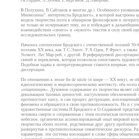
B.Полухина, В.Сайтанов и многие др.). Особенного упомина
Мнемозины": интертексты Бродского», в которой выстроена ц
модель творчества поэта в обширном философском и литерату
не только не исчерпывает тему, но и побуждает к дальнейшим
взаимодействия «своего» и «чужого» текстов в силу своей п
исследовательских границ.
Началось соотнесение Бродского с отечественной поэзией 50-6
поэтами XX века, как Т.С.Элиот, У.Х.Оден, Р.Фрост, а такж
Уолкотт, Лес Мар-рей, с другой. В реферируемой диссертаци
связей и перекличек, которая позволила сопоставить художес
Подобная задача в литературоведении ставится впервые, что 
диссертации.
По отношению к эпохе fin de siècle (и шире — XX веку), ее 
идеологическому и мировоззренческому контексту, оба поэта 
«отщепенцев». Духовное содержание их творчества являет соб
девальвации базовых ценностей, наступлению обезличенной «
противостоит хаосу, и сам процесс деструкции, воплощенный в
феномена и обращается в свою противоположность. Но и с уче
художественные системы И.Бродского и О.Седаковой предста
человека смерти и сопряженная с этим поэтическая онтология
небесное, органически ассимилированный опыт мировой культ
творчества обоих поэтов, родственные друг другу проблемно-
развернутые в противоположные семантические дискурсы. Р
параметрам, эти системы воплощают в слове сферы общечелов
в советской литературе; их смысловое пространство генериру