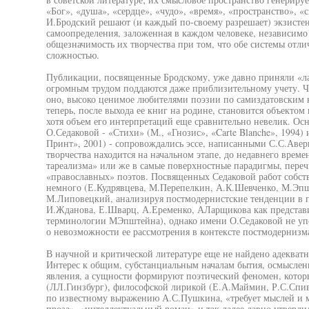
«Бог», «душа», «сердце», «чудо», «время», «пространство», «с
И.Бродский решают (и каждый по-своему разрешает) экзисте
самоопределения, заложенная в каждом человеке, независимо 
общезначимость их творчества при том, что обе системы отл
сложностью.
Публикации, посвященные Бродскому, уже давно приняли «ла
огромным трудом поддаются даже приблизительному учету. Что
оно, высоко ценимое любителями поэзии по самиздатовским
теперь, после выхода ее книг на родине, становится объектом
хотя объем его интерпретаций еще сравнительно невелик. Ос
О.Седаковой - «Стихи» (М., «Гнозис», «Carte Blanche», 1994)
Принт», 2001) - сопровождались эссе, написанными С.С.Авер
творчества находится на начальном этапе, до недавнего време
тареализма» или же в самые поверхностные парадигмы, пере
«православных» поэтов. Посвященных Седаковой работ собств
немного (Е.Кудрявцева, М.Перепелкин, А.К.Шевченко, М.Эпш
М.Липовецкий, анализируя постмодернистские тенденции в п
И.Жданова, Е.Шварц, А.Еременко, АЛарщикова как представи
терминологии МЭпштейна), однако имени О.Седаковой не уп
о невозможности ее рассмотрения в контексте постмодернизм
В научной и критической литературе еще не найдено адекватн
Интерес к общим, субстанциальным началам бытия, осмыслени
явления, а сущности формируют поэтический феномен, кото
(ЛЛ.Гинзбург), философской лирикой (Е.А.Маймин, Р.С.Спива
по известному выражению А.С.Пушкина, «требует мыслей и м
проза», «интеллектуальный роман» и так далее давно утвердил