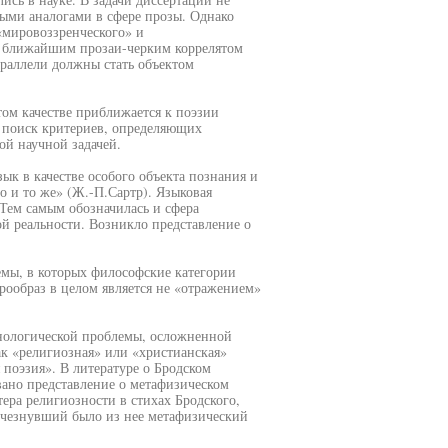
ыми аналогами в сфере прозы. Однако
«мировоззренческого» и
ан ближайшим прозаи-черким коррелятом
араллели должны стать объектом
том качестве приближается к поэзии
у поиск критериев, определяющих
ой научной задачей.
ык в качестве особого объекта познания и
но и то же» (Ж.-П.Сартр). Языковая
Тем самым обозначилась и сфера
й реальности. Возникло представление о
мы, в которых философские категории
рообраз в целом является не «отражением»
инологической проблемы, осложненной
к «религиозная» или «христианская»
поэзия». В литературе о Бродском
вано представление о метафизическом
тера религиозности в стихах Бродского,
счезнувший было из нее метафизический