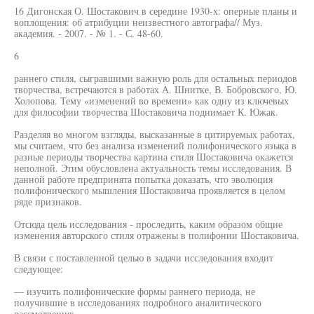
16 Дигонская О. Шостакович в середине 1930-х: оперные планы и
воплощения: об атрибуции неизвестного автографа// Муз.
академия. - 2007. - № 1. - С. 48-60.
6
раннего стиля, сыгравшими важную роль для остальных периодов
творчества, встречаются в работах А. Шнитке, В. Бобровского, Ю.
Холопова. Тему «изменений во времени» как одну из ключевых
для философии творчества Шостаковича поднимает К. Южак.
Разделяя во многом взгляды, высказанные в цитируемых работах,
мы считаем, что без анализа изменений полифонического языка в
разные периоды творчества картина стиля Шостаковича окажется
неполной. Этим обусловлена актуальность темы исследования. В
данной работе предпринята попытка доказать, что эволюция
полифонического мышления Шостаковича проявляется в целом
ряде признаков.
Отсюда цель исследования - проследить, каким образом общие
изменения авторского стиля отражены в полифонии Шостаковича.
В связи с поставленной целью в задачи исследования входит
следующее:
— изучить полифонические формы раннего периода, не
получившие в исследованиях подробного аналитического
рассмотрения;