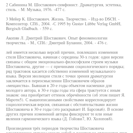
2 Сабинина М. Шостакович-симфонист. Драматургия, эстетика,
стиль. - М: Музыка, 1976. -477 с.
3 Мейер К. Шостакович. Жизнь. Творчество. - Изд-во DSCH. -
Композитор. СПб., 2004. -С 1995 by Gustav Lübbe Verlag GmbH,
Bergisch Gladbach. - 559 c.
Акопян Л. Дмитрий Шостакович. Опыт феноменологии
творчества. - М., СПб.: Дмитрий Буланин, 2004. - 476 с.
лей имеется несколько версий причин, повлекших изменения
стиля Шостаковича, начиная с середины 30-х годов: одни версии
связаны с общим эмоционально-философским строем музыки
Шостаковича, другие — с причинами социологического порядка;
ряд трактовок касается собственно изменений музыкального
языка. Версия эволюции стиля с точки зрения драматургии
заключается в переосмыслении Шостаковичем образов
«мещанства». Бывшая в 20-е годы объектом насмешки для
молодого автора, в 30-е годы годы эта сфера трактуется с иным
знаком: она приобретает оттенок обречённости (об этом пишет Я.
Мароти5). С вышеописанными свойствами корреспондирует
социологическая версия, связанная с обстоятельствами жизни
Шостаковича в 30-е годы (это раскрывает И. Барсова6). В основе
других причин изменений авторы фиксируют те или иные
явления гармонического языка (Д. Гойови7, Ю. Холопов8).
Произведения трёх периодов творчества Шостаковича
одновременно связаны между собой и разительно отличаются друг