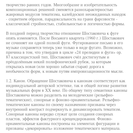
творчество ранних годов. Многообразие и изобретательность
композиционных решений сменяется разнохарактерностью
жанровых модусов тематизма, калейдоскоп неожиданных находок
- соцветием образов, парадоксальность на грани фарсовости -
классической стройностью, стабильностью и логичностью формы.
В поздний период творчества отношение Шостаковича к фуге
опять изменяется. После Восьмого квартета (1960 г.) Шостакович
не сочиняет ни одной полной фуги. Фугированное письмо в его
музыке сохраняется теперь уже только в виде фугато. Возможно,
причина в том, что утвердив в цикле «24 прелюдии и фуги» ор.
87 классицистский тип, Шостакович счёл достигнутым и
прёодолённым некий полифонический рубеж, за которым
открылась новая (или хорошо забытая старая) дорога к
необычности форм, к новым путям импровизационности мысли.
1.2. Канон. Обращение Шостаковича к канонам соответствует как
индивидуальной авторской эстетике, так и общей логике развития
музыкальных форм в XX веке. По общему типу семантики каноны
Шостаковича можно разделить на мелодические (рельефно-
тематические), сонорные и фоново-орнаментальные. Рельефно-
тематические каноны по своему назначению призваны через
внутренний контраст подчеркнуть и динамизировать тематизм.
Сонорные каноны нередко служат цели создания сонорных
пластов, эффектов фактурного крещендирования. Фоново-
орнаментальные каноны построены на элементах фигурации и
призваны «декорировать» изложение тематического материала.