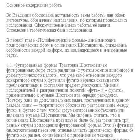
Основное содержание работы
Во Введении обоснована актуальность темы работы, дан обзор
литературы, обозначены направления, по которым проводились
исследования. Сформулирована цель работы, её задачи.
Определена теоретическая база исследования.
В первой главе «Полифонические формы» дана панорама
полифонических форм в сочинениях Шостаковича, определены
особенности каждой из форм, их изменяющиеся и неизменные
черты.
1.1. Фугированные формы. Трактовка Шостаковичем
фугированных форм столь различна (с учётом композиционного и
драматургического целого), что уже само отнесение каждого
конкретного случая к фуге или фугато нередко оказывается
проблематичным и составляет предмет дискуссии. Мнения
исследователей в разграничении понятий «фуга» и « фугато»
применительно к музыке Шостаковича нередко расходятся.
Поэтому одна из дополнительных задач, поставленных в данном
разделе главы — теоретически обосновать разграничение между
фугой и фугато с тем, чтобы аргументированно объяснить эти
явления в музыке Шостаковича. Мы склонны считать, что в
сочинениях Шостаковича правильнее было бы разграничить три
разных случая воплощения фугированной формы. Это: а) фуга как
самостоятельная пьеса или отдельная часть циклической формы; б)
фугато как раздел, сочинённый с применением техники
фугирования, имеющий масштаб не менее чем экспозиция фуги,