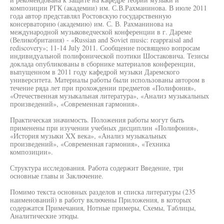
композиции РГК (академии) им. С.В.Рахманинова. В июле 2011
года автор представлял Ростовскую государственную
консерваторию (академию) им. С. В. Рахманинова на
международной музыковедческой конференции в г. Дареме
(Великобритания) - «Russian and Soviet music: reappraisal and
rediscovery»; 11-14 July 2011. Сообщение посвящено вопросам
индивидуальной полифонической поэтики Шостаковича. Тезисы
доклада опубликованы в сборнике материалов конференции,
выпущенном в 2011 году кафедрой музыки Даремского
университета. Материалы работы были использованы автором в
течение ряда лет при прохождении предметов «Полифония»,
«Отечественная музыкальная литература», «Анализ музыкальных
произведений», «Современная гармония».
Практическая значимость. Положения работы могут быть
применены при изучении учебных дисциплин «Полифония»,
«История музыки XX века», «Анализ музыкальных
произведений», «Современная гармония», «Техника
композиции».
Структура исследования. Работа содержит Введение, три
основные главы и Заключение.
Помимо текста основных разделов и списка литературы (235
наименований) в работу включены Приложения, в которых
содержатся Примечания, Нотные примеры, Схемы, Таблицы,
Аналитические этюды.