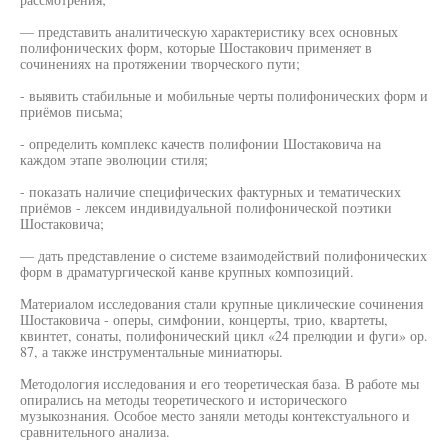
— представить аналитическую характеристику всех основных
полифонических форм, которые Шостакович применяет в
сочинениях на протяжении творческого пути;
- выявить стабильные и мобильные черты полифонических форм и
приёмов письма;
- определить комплекс качеств полифонии Шостаковича на
каждом этапе эволюции стиля;
- показать наличие специфических фактурных и тематических
приёмов - лексем индивидуальной полифонической поэтики
Шостаковича;
— дать представление о системе взаимодействий полифонических
форм в драматургической канве крупных композиций.
Материалом исследования стали крупные циклические сочинения
Шостаковича - оперы, симфонии, концерты, трио, квартеты,
квинтет, сонаты, полифонический цикл «24 прелюдии и фуги» ор.
87, а также инструментальные миниатюры.
Методология исследования и его теоретическая база. В работе мы
опирались на методы теоретического и исторического
музыкознания. Особое место заняли методы контекстуального и
сравнительного анализа.