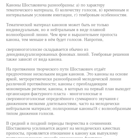
Каноны Шостаковича разнообразны: а) по характеру
тематического материала, б) количеству голосов, в) временным и
интервальным условиям имитации, г) тембровым особенностям.
Тематический материал канонов может быть не только
индивидуальным, но и нейтральным в виде плавной
волнообразной линии. Чем ярче и выразительнее пропоста
канона, тем меньше в нём будет голосов. Напротив,
сверхмногоголосие складывается обычно из
деиндивидуализированных фоновых линий. Тембровые решения
также зависят от вида канона.
На протяжении творческого пути Шостакович отдаёт
предпочтение нескольким видам канонов. Это каноны на основе
яркой, метроритмически разнообразной мелодической линии
различной протяжённости; каноны с преобладающим
мономерным ритмом; каноны, в которых на первый план выходит
организация фактурного пласта - многоголосные и
сверхмногоголосные определённого суммарного звучания с
движением мелкими длительностями, часто на мелодически
нейтральном материале; полихронные каноны18 с волнообразным
типом движения голосов.
В средний и поздний периоды творчества в сочинениях
Шостаковича усиливается акцент на мелодических качествах
пропосты, проявляется отношение к канону как выпуклому
театрализованному способу организации фактурно-