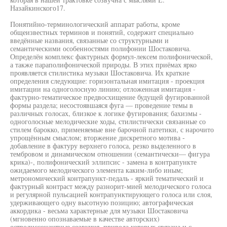
Назайкинского17.
Понятийно-терминологический аппарат работы, кроме
общеизвестных терминов и понятий, содержит специально
введённые названия, связанные со структурными и
семантическими особенностями полифонии Шостаковича.
Определён комплекс фактурных формул-лексем полифонической,
а также параполифонической природы. В этих приёмах ярко
проявляется стилистика музыки Шостаковича. Их краткие
определения следующие: горизонтальная имитация - проекция
имитации на одноголосную линию; отложенная имитация -
фактурно-тематическое предвосхищение будущей фугированной
формы раздела; несостоявшаяся фуга — проведение темы в
различных голосах, близкое к логике фугирования; бахизмы -
одноголосные мелодические ходы, стилистически связанные со
стилем барокко, применяемые вне барочной патетики, с нарочито
упрощённым смыслом; вторжение дискретного мотива -
добавление в фактуру верхнего голоса, резко выделенного в
тембровом и динамическом отношении (семантически— фигура
крика)-, полифонический эллипсис - замена в контрапункте
ожидаемого мелодического элемента каким-либо иным;
метрономический контрапункт-педаль - яркий тематический и
фактурный контраст между разнорит-мией мелодического голоса
и регулярной пульсацией контрапунктирующего голоса или слоя,
удерживающего одну высотную позицию; автографическая
аккордика - весьма характерные для музыки Шостаковича
(мгновенно опознаваемые в качестве авторских)
остродиссонантные созвучия, природа которых связана и с