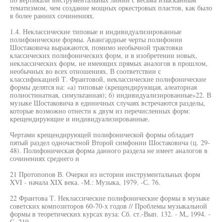
тематизмом, чем создание мощных оркестровых пластов, как было
в более ранних сочинениях.
1.4. Неклассические типовые и индивидуализированные
полифонические формы. Авангардные черты полифонии
Шостаковича выражаются, помимо необычной трактовки
классических полифонических форм, и в изобретении новых,
неклассических форм, не имеющих прямых аналогов в прошлом,
необычных во всех отношениях. В соответствии с
классификацией Т. Франтовой, неклассические полифонические
формы делятся на: «а) типовые (крещендирующая, алеаторная
полиостинатная, симультанная); б) индивидуализированные»22. В
музыке Шостаковича в единичных случаях встречаются разделы,
которые возможно отнести к двум из перечисленных форм:
крещендирующие и индивидуализированные.
Чертами крещендирующей полифонической формы обладает
пятый раздел одночастной Второй симфонии Шостаковича (ц. 29-
48). Полифоническая форма данного раздела не имеет аналогов в
сочинениях среднего и
21 Протопопов В. Очерки из истории инструментальных форм
XVI - начала XIX века. -М.: Музыка, 1979. -С. 76.
22 Франтова Т. Неклассические полифонические формы в музыке
советских композиторов 60-70-х годов // Проблемы музыкальной
формы в теоретических курсах вуза: Сб. ст.-Вып. 132. - М„ 1994. -
С. 219.