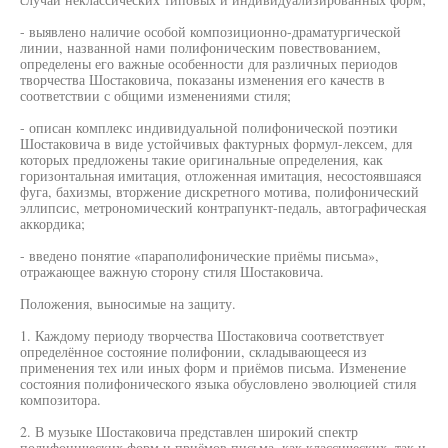
- выявлено наличие особой композиционно-драматургической
линии, названной нами полифоническим повествованием,
определены его важные особенности для различных периодов
творчества Шостаковича, показаны изменения его качеств в
соответствии с общими изменениями стиля;
- описан комплекс индивидуальной полифонической поэтики
Шостаковича в виде устойчивых фактурных формул-лексем, для
которых предложены такие оригинальные определения, как
горизонтальная имитация, отложенная имитация, несостоявшаяся
фуга, бахизмы, вторжение дискретного мотива, полифонический
эллипсис, метрономический контрапункт-педаль, автографическая
аккордика;
- введено понятие «параполифонические приёмы письма»,
отражающее важную сторону стиля Шостаковича.
Положения, выносимые на защиту.
1. Каждому периоду творчества Шостаковича соответствует
определённое состояние полифонии, складывающееся из
применения тех или иных форм и приёмов письма. Изменение
состояния полифонического языка обусловлено эволюцией стиля
композитора.
2. В музыке Шостаковича представлен широкий спектр
полифонических форм и приёмов письма, как классических, так и