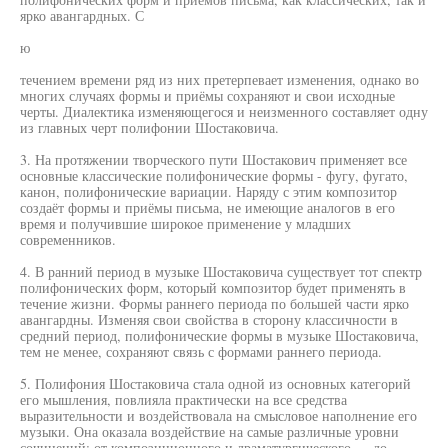
ярко авангардных. С
ю
течением времени ряд из них претерпевает изменения, однако во
многих случаях формы и приёмы сохраняют и свои исходные
черты. Диалектика изменяющегося и неизменного составляет одну
из главных черт полифонии Шостаковича.
3. На протяжении творческого пути Шостакович применяет все
основные классические полифонические формы - фугу, фугато,
канон, полифонические вариации. Наряду с этим композитор
создаёт формы и приёмы письма, не имеющие аналогов в его
время и получившие широкое применение у младших
современников.
4. В ранний период в музыке Шостаковича существует тот спектр
полифонических форм, который композитор будет применять в
течение жизни. Формы раннего периода по большей части ярко
авангардны. Изменяя свои свойства в сторону классичности в
средний период, полифонические формы в музыке Шостаковича,
тем не менее, сохраняют связь с формами раннего периода.
5. Полифония Шостаковича стала одной из основных категорий
его мышления, повлияла практически на все средства
выразительности и воздействовала на смысловое наполнение его
музыки. Она оказала воздействие на самые различные уровни
сочинений: от композиционного и драматургического — до