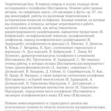
Теоретическая база. В первую очередь в основу подхода легли
исследования о полифонии Шостаковича. Помимо работ разных
авторов, по-свящённых циклу «24 прелюдии и фуги» ор. 87, это
ряд монографий, работы по различным теоретическим и
историческим вопросам полифонии. Базовые понятия, на которые
мы опираемся, и вопросы, которые затрагиваются в работе,
касаются таких явлений, как метод тематически
концентрированного развёртывания, вариантное прорастание (В.
Бобровский); полифонический тематизм, полифонический
симфонизм, период полифонического развёртывания (В.
Задерацкий); полифоничность фактуры (А. Шнитке, Э. Денисов,
К. Южак, Г. Кочарова, П. Кан); соотношение горизонтали и
вертикали (А. Дол-жанский, В. Бобровский, Т. Левая, Ю.
Холопов); драматургическая роль полифонии в сочинениях
Шостаковича (Вл. Протопопов, В. Задерацкий, С. Ме-лешина);
учтены работы, в которых музыка Шостаковича рассматривается с
точки зрения феноменологии (Л. Акопян), семантики (А.
Должанский, В. Валькова, Д. Гойови, О. Скорбященская, П. Кан,
И. Цахер, И. Васирук), а также вопросов соотнесения полифонии
Шостаковича с историей многоголосия (В. Задерацкий, А.
Должанский, Н. Герасимова-Персидская, Т. Дуб-равская), с
культурно-художественным контекстом эпохи (Н. Герасимова-
Персидская), определения места полифонии Шостаковича в
эволюции полифонического языка XX века (И.Кузнецов).
Помимо композиционного и структурного анализа мы
использовали понятия из области психологии восприятия музыки,
которая в нашей трактовке созвучна с мыслями Е.