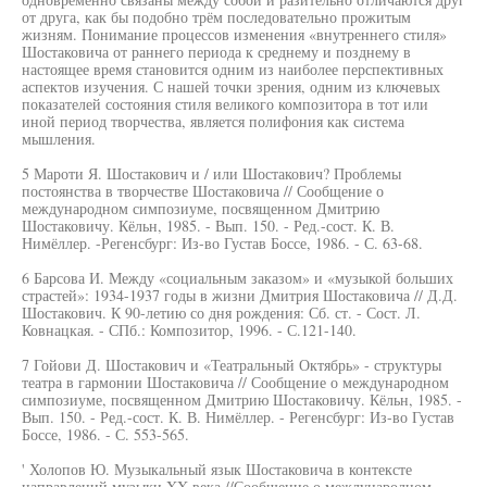
от друга, как бы подобно трём последовательно прожитым
жизням. Понимание процессов изменения «внутреннего стиля»
Шостаковича от раннего периода к среднему и позднему в
настоящее время становится одним из наиболее перспективных
аспектов изучения. С нашей точки зрения, одним из ключевых
показателей состояния стиля великого композитора в тот или
иной период творчества, является полифония как система
мышления.
5 Мароти Я. Шостакович и / или Шостакович? Проблемы
постоянства в творчестве Шостаковича // Сообщение о
международном симпозиуме, посвященном Дмитрию
Шостаковичу. Кёльн, 1985. - Вып. 150. - Ред.-сост. К. В.
Нимёллер. -Регенсбург: Из-во Густав Боссе, 1986. - С. 63-68.
6 Барсова И. Между «социальным заказом» и «музыкой больших
страстей»: 1934-1937 годы в жизни Дмитрия Шостаковича // Д.Д.
Шостакович. К 90-летию со дня рождения: Сб. ст. - Сост. Л.
Ковнацкая. - СПб.: Композитор, 1996. - С.121-140.
7 Гойови Д. Шостакович и «Театральный Октябрь» - структуры
театра в гармонии Шостаковича // Сообщение о международном
симпозиуме, посвященном Дмитрию Шостаковичу. Кёльн, 1985. -
Вып. 150. - Ред.-сост. К. В. Нимёллер. - Регенсбург: Из-во Густав
Боссе, 1986. - С. 553-565.
' Холопов Ю. Музыкальный язык Шостаковича в контексте
направлений музыки XX века //Сообщение о международном