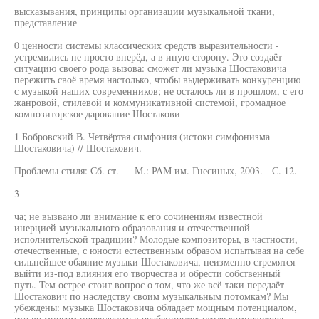
высказывания, принципы организации музыкальной ткани,
представление
0 ценности системы классических средств выразительности -
устремились не просто вперёд, а в иную сторону. Это создаёт
ситуацию своего рода вызова: сможет ли музыка Шостаковича
пережить своё время настолько, чтобы выдерживать конкуренцию
с музыкой наших современников; не осталось ли в прошлом, с его
жанровой, стилевой и коммуникативной системой, громадное
композиторское дарование Шостакови-
1 Бобровский В. Четвёртая симфония (истоки симфонизма
Шостаковича) // Шостакович.
Проблемы стиля: Сб. ст. — М.: РАМ им. Гнесиных, 2003. - С. 12.
3
ча; не вызвано ли внимание к его сочинениям известной
инерцией музыкального образования и отечественной
исполнительской традиции? Молодые композиторы, в частности,
отечественные, с юности естественным образом испытывая на себе
сильнейшее обаяние музыки Шостаковича, неизменно стремятся
выйти из-под влияния его творчества и обрести собственный
путь. Тем острее стоит вопрос о том, что же всё-таки передаёт
Шостакович по наследству своим музыкальным потомкам? Мы
убеждены: музыка Шостаковича обладает мощным потенциалом,
что во многом проявляется в особенностях стиля композитора,