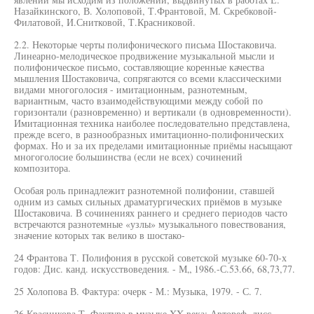
Назайкинского, В. Холоповой, Т.Франтовой, М. Скребковой-
Филатовой, И.Снитковой, Т.Красниковой.
2.2. Некоторые черты полифонического письма Шостаковича.
Линеарно-мелодическое продвижение музыкальной мысли и
полифоническое письмо, составляющие коренные качества
мышления Шостаковича, сопрягаются со всеми классическими
видами многоголосия - имитационным, разнотемным,
вариантным, часто взаимодействующими между собой по
горизонтали (разновременно) и вертикали (в одновременности).
Имитационная техника наиболее последовательно представлена,
прежде всего, в разнообразных имитационно-полифонических
формах. Но и за их пределами имитационные приёмы насыщают
многоголосие большинства (если не всех) сочинений
композитора.
Особая роль принадлежит разнотемной полифонии, ставшей
одним из самых сильных драматургических приёмов в музыке
Шостаковича. В сочинениях раннего и среднего периодов часто
встречаются разнотемные «узлы» музыкального повествования,
значение которых так велико в шостако-
24 Франтова Т. Полифония в русской советской музыке 60-70-х
годов: Дис. канд. искусствоведения. - М„ 1986.-С.53.66, 68,73,77.
25 Холопова В. Фактура: очерк - М.: Музыка, 1979. - С. 7.
26 Красникова Т. Фактура в музыке XX века: Автореф. дисс.