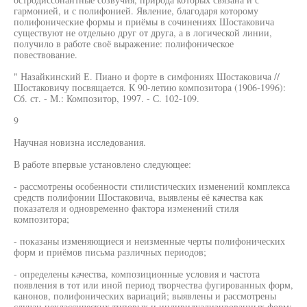
гармонией, и с полифонией. Явление, благодаря которому
полифонические формы и приёмы в сочинениях Шостаковича
существуют не отдельно друг от друга, а в логической линии,
получило в работе своё выражение: полифоническое
повествование.
" Назайкинский Е. Пиано и форте в симфониях Шостаковича //
Шостаковичу посвящается. К 90-летию композитора (1906-1996):
Сб. ст. - М.: Композитор, 1997. - С. 102-109.
9
Научная новизна исследования.
В работе впервые установлено следующее:
- рассмотрены особенности стилистических изменений комплекса
средств полифонии Шостаковича, выявлены её качества как
показателя и одновременно фактора изменений стиля
композитора;
- показаны изменяющиеся и неизменные черты полифонических
форм и приёмов письма различных периодов;
- определены качества, композиционные условия и частота
появления в тот или иной период творчества фугированных форм,
канонов, полифонических вариаций; выявлены и рассмотрены
случаи неклассических типовых и индивидуализированных форм;