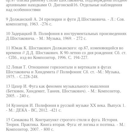
архивными находками О. Дигонской16. Отдельные наблюдения
над особенностями
9 Должанский А. 24 прелюдии и фуги Д.Шостаковича. - Л.: Сов.
композитор, 1963. -276 с.
10 Задерацкий В. Полифония в инструментальных произведениях
Д.Шостаковича. - М.: Музыка, 1969. - 272 с.
11 Южак К. Шостакович Должанского: ор.87, изменяющийся во
времени // Д.Д. Шостакович. К 90-летию со дня рождения: Сб. ст.
- СПб., изд-во Композитор, 1996. С. 194-227.
12 Левая Т. Отношение горизонтали и вертикали в фугах
Шостаковича и Хиндемита // Полифония: Сб. ст. -М.: Музыка,
1975. - С.228-248.
13 Цахер И. Фуга как феномен музыкального мышления
(Бетховен, Хиндемит, Танеев, Шостакович). - М.: Композитор,
2005. - 240 с.
14 Кузнецов И. Полифония в русской музыке XX века. Выпуск 1.
- М.: ДЕКА - ВС, 2012. -421 с.
15 Симакова Н. Контрапункт строгого стиля и фуга. История.
Теория. Практика. Книга вторая. Фуга: её логика и поэтика. - М.:
Композитор, 2007. - 800 с.