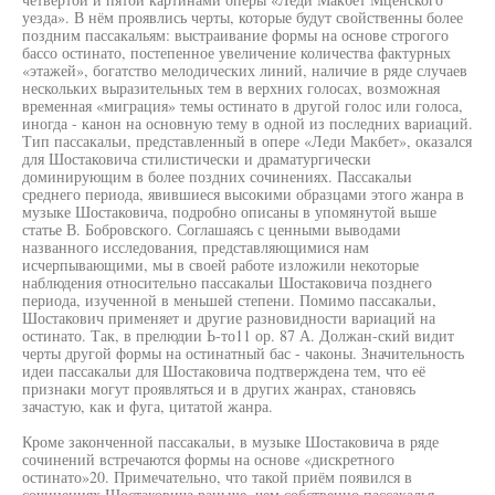
уезда». В нём проявлись черты, которые будут свойственны более
поздним пассакальям: выстраивание формы на основе строгого
бассо остинато, постепенное увеличение количества фактурных
«этажей», богатство мелодических линий, наличие в ряде случаев
нескольких выразительных тем в верхних голосах, возможная
временная «миграция» темы остинато в другой голос или голоса,
иногда - канон на основную тему в одной из последних вариаций.
Тип пассакальи, представленный в опере «Леди Макбет», оказался
для Шостаковича стилистически и драматургически
доминирующим в более поздних сочинениях. Пассакальи
среднего периода, явившиеся высокими образцами этого жанра в
музыке Шостаковича, подробно описаны в упомянутой выше
статье В. Бобровского. Соглашаясь с ценными выводами
названного исследования, представляющимися нам
исчерпывающими, мы в своей работе изложили некоторые
наблюдения относительно пассакальи Шостаковича позднего
периода, изученной в меньшей степени. Помимо пассакальи,
Шостакович применяет и другие разновидности вариаций на
остинато. Так, в прелюдии Ь-то11 ор. 87 А. Должан-ский видит
черты другой формы на остинатный бас - чаконы. Значительность
идеи пассакальи для Шостаковича подтверждена тем, что её
признаки могут проявляться и в других жанрах, становясь
зачастую, как и фуга, цитатой жанра.
Кроме законченной пассакальи, в музыке Шостаковича в ряде
сочинений встречаются формы на основе «дискретного
остинато»20. Примечательно, что такой приём появился в
сочинениях Шостаковича раньше, чем собственно пассакалья.