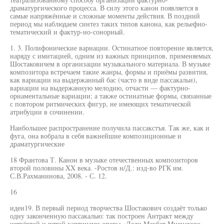
драматургического процесса. В силу этого канон появляется в
самые напряжённые и сложные моменты действия. В поздний
период мы наблюдаем синтез таких типов канона, как рельефно-
тематический и фактур-но-сонорный.
1. 3. Полифонические вариации. Остинатное повторение является,
наряду с имитацией, одним из важных принципов, применяемых
Шостаковичем в организации музыкального материала. В музыке
композитора встречаем такие жанры, формы и приёмы развития,
как вариации на выдержанный бас (часто в виде пассакальи),
вариации на выдержанную мелодию, отчасти — фактурно-
орнаментальные вариации; а также остинатные формы, связанные
с повтором ритмических фигур, не имеющих тематической
атрибуции в сочинении.
Наибольшее распространение получила пассакстъя. Так же, как и
фуга, она вобрала в себя важнейшие композиционные и
драматургические
18 Франтова Т. Канон в музыке отечественных композиторов
второй половины XX века. -Ростов н/Д.: изд-во РГК им.
С.В.Рахманинова, 2008. - С. 12.
16
идеи19. В первый период творчества Шостакович создаёт только
одну законченную пассакалью: так построен Антракт между
четвёртой и пятой картинами оперы «Леди Макбет Мценского