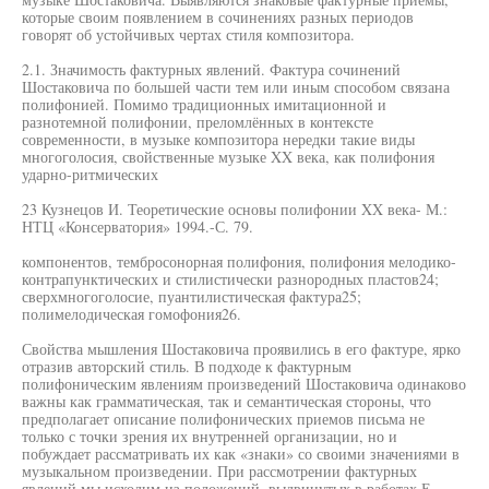
которые своим появлением в сочинениях разных периодов
говорят об устойчивых чертах стиля композитора.
2.1. Значимость фактурных явлений. Фактура сочинений
Шостаковича по большей части тем или иным способом связана
полифонией. Помимо традиционных имитационной и
разнотемной полифонии, преломлённых в контексте
современности, в музыке композитора нередки такие виды
многоголосия, свойственные музыке XX века, как полифония
ударно-ритмических
23 Кузнецов И. Теоретические основы полифонии XX века- М.:
НТЦ «Консерватория» 1994.-С. 79.
компонентов, тембросонорная полифония, полифония мелодико-
контрапунктических и стилистически разнородных пластов24;
сверхмногоголосие, пуантилистическая фактура25;
полимелодическая гомофония26.
Свойства мышления Шостаковича проявились в его фактуре, ярко
отразив авторский стиль. В подходе к фактурным
полифоническим явлениям произведений Шостаковича одинаково
важны как грамматическая, так и семантическая стороны, что
предполагает описание полифонических приемов письма не
только с точки зрения их внутренней организации, но и
побуждает рассматривать их как «знаки» со своими значениями в
музыкальном произведении. При рассмотрении фактурных
явлений мы исходим из положений, выдвинутых в работах Е.