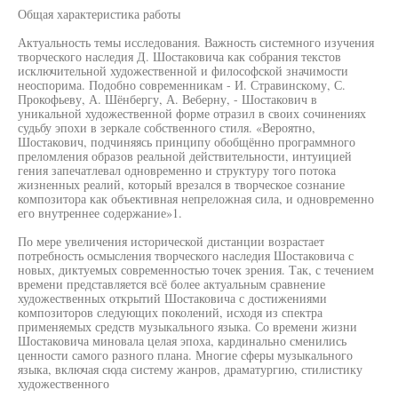
Общая характеристика работы
Актуальность темы исследования. Важность системного изучения
творческого наследия Д. Шостаковича как собрания текстов
исключительной художественной и философской значимости
неоспорима. Подобно современникам - И. Стравинскому, С.
Прокофьеву, А. Шёнбергу, А. Веберну, - Шостакович в
уникальной художественной форме отразил в своих сочинениях
судьбу эпохи в зеркале собственного стиля. «Вероятно,
Шостакович, подчиняясь принципу обобщённо программного
преломления образов реальной действительности, интуицией
гения запечатлевал одновременно и структуру того потока
жизненных реалий, который врезался в творческое сознание
композитора как объективная непреложная сила, и одновременно
его внутреннее содержание»1.
По мере увеличения исторической дистанции возрастает
потребность осмысления творческого наследия Шостаковича с
новых, диктуемых современностью точек зрения. Так, с течением
времени представляется всё более актуальным сравнение
художественных открытий Шостаковича с достижениями
композиторов следующих поколений, исходя из спектра
применяемых средств музыкального языка. Со времени жизни
Шостаковича миновала целая эпоха, кардинально сменились
ценности самого разного плана. Многие сферы музыкального
языка, включая сюда систему жанров, драматургию, стилистику
художественного