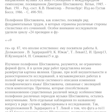
симпозиуме, посвященном Дмитрию Шостаковичу. Кёльн, 1985. -
Вып. 150. - Ред.-сост. К.В. Нимёллер. - Регенсбург: Изд-во Густав
Боссе, 1986. - С. 490-501.
Полифонии Шостаковича, как известно, посвящён ряд
фундаментальных трудов, в которых отражены различные стороны
стилистики его сочинений. Особое внимание исследователи
уделили циклу «24 прелюдии и фу-
«-»9
ги» ор. 87, что вполне естественно: ему посвятили работы А.
Должанскии , В. Задерацкий'0, К. Южак", Т. Левая12, И. Цахер13,
И.Кузнецов14, Н. Симакова15 и др.
Изучение полифонии Шостаковича, разумеется, не ограничено
формой фуги, й в целом ряде работ представлена весьма
развёрнутая картина явления. Однако, при всей внушительности и
разносторонности исследований, в музыковедческих работах в
полной мере не получили системного описания изменения
полифонического языка' Шостаковича, связанные с эволюцией
стиля композитора. Причины, которые способствовали
возникновению существенных различий между особенностями
полифонии различных периодов музыки Шостаковича, остались
неизученными. Хотя отдельные наблюдения по названному
вопросу в ряде случаев зафиксированы в исследованиях. Так,
предположения В. Задерацкого и Т. Левой о том, что фуга а-то11
ор.87 близка раннему стилю Шостаковича, подтверждены позднее