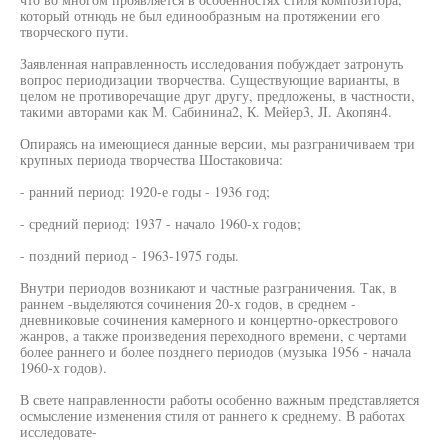
который отнюдь не был единообразным на протяжении его
творческого пути.
Заявленная направленность исследования побуждает затронуть
вопрос периодизации творчества. Существующие варианты, в
целом не противоречащие друг другу, предложены, в частности,
такими авторами как М. Сабинина2, К. Мейер3, JI. Акопян4.
Опираясь на имеющиеся данные версии, мы разграничиваем три
крупных периода творчества Шостаковича:
- ранний период: 1920-е годы - 1936 год;
- средний период: 1937 - начало 1960-х годов;
- поздний период - 1963-1975 годы.
Внутри периодов возникают и частные разграничения. Так, в
раннем -выделяются сочинения 20-х годов, в среднем -
дневниковые сочинения камерного и концертно-оркестрового
жанров, а также произведения переходного времени, с чертами
более раннего и более позднего периодов (музыка 1956 - начала
1960-х годов).
В свете направленности работы особенно важным представляется
осмысление изменения стиля от раннего к среднему. В работах
исследовате-