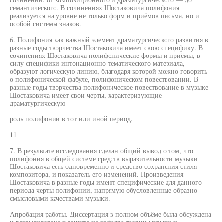
семантического. В сочинениях Шостаковича полифония
реализуется на уровне не только форм и приёмов письма, но и
особой системы знаков.
6. Полифония как важный элемент драматургического развития в
разные годы творчества Шостаковича имеет свою специфику. В
сочинениях Шостаковича полифонические формы и приёмы, в
силу специфики интонационно-тематического материала,
образуют логическую линию, благодаря которой можно говорить
о полифонической фабуле, полифоническом повествовании. В
разные годы творчества полифоническое повествование в музыке
Шостаковича имеет свои черты, характеризующие
драматургическую
роль полифонии в тот или иной период.
11
7. В результате исследования сделан общий вывод о том, что
полифония в общей системе средств выразительности музыки
Шостаковича есть одновременно и средство сохранения стиля
композитора, и показатель его изменений. Произведения
Шостаковича в разные годы имеют специфические для данного
периода черты полифонии, напрямую обусловленные образно-
смысловыми качествами музыки.
Апробация работы. Диссертация в полном объёме была обсуждена
и рекомендована к защите на кафедре теории музыки и