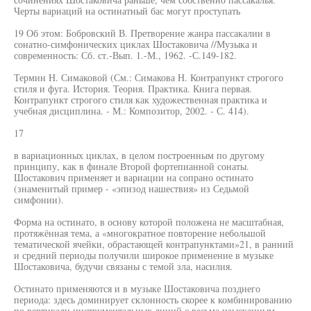
Черты вариаций на остинатный бас могут проступать
19 Об этом: Бобровский В. Претворение жанра пассакалии в
сонатно-симфонических циклах Шостаковича //Музыка и
современность: Сб. ст.-Вып. 1.-М., 1962. -С.149-182.
Термин Н. Симаковой (См.: Симакова Н. Контрапункт строгого
стиля и фуга. История. Теория. Практика. Книга первая.
Контрапункт строгого стиля как художественная практика и
учебная дисциплина. - М.: Композитор, 2002. - С. 414).
17
в вариационных циклах, в целом построенным по другому
принципу, как в финале Второй фортепианной сонаты.
Шостакович применяет и вариации на сопрано остинато
(знаменитый пример - «эпизод нашествия» из Седьмой
симфонии).
Форма на остинато, в основу которой положена не масштабная,
протяжённая тема, а «многократное повторение небольшой
тематической ячейки, обрастающей контрапунктами»21, в ранний
и средний периоды получили широкое применение в музыке
Шостаковича, будучи связаны с темой зла, насилия.
Остинато применяются и в музыке Шостаковича позднего
периода: здесь доминирует склонность скорее к комбинированию
по вертикали инструментальных линий с весьма изысканным