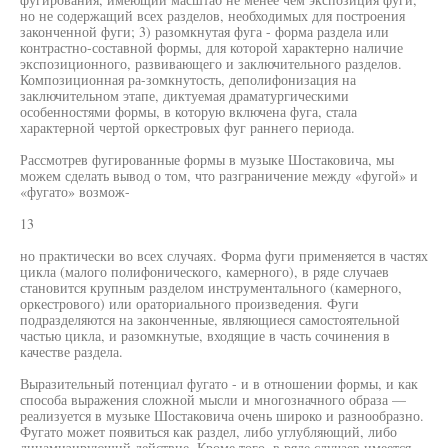
но не содержащий всех разделов, необходимых для построения
законченной фуги; 3) разомкнутая фуга - форма раздела или
контрастно-составной формы, для которой характерно наличие
экспозиционного, развивающего и заключительного разделов.
Композиционная ра-зомкнутость, деполифонизация на
заключительном этапе, диктуемая драматургическими
особенностями формы, в которую включена фуга, стала
характерной чертой оркестровых фуг раннего периода.
Рассмотрев фугированные формы в музыке Шостаковича, мы
можем сделать вывод о том, что разграничение между «фугой» и
«фугато» возмож-
13
но практически во всех случаях. Форма фуги применяется в частях
цикла (малого полифонического, камерного), в ряде случаев
становится крупным разделом инструментального (камерного,
оркестрового) или ораториального произведения. Фуги
подразделяются на законченные, являющиеся самостоятельной
частью цикла, и разомкнутые, входящие в часть сочинения в
качестве раздела.
Выразительный потенциал фугато - и в отношении формы, и как
способа выражения сложной мысли и многозначного образа —
реализуется в музыке Шостаковича очень широко и разнообразно.
Фугато может появиться как раздел, либо углубляющий, либо
динамизирующий действие. Кроме того, в ряде случаев имеется