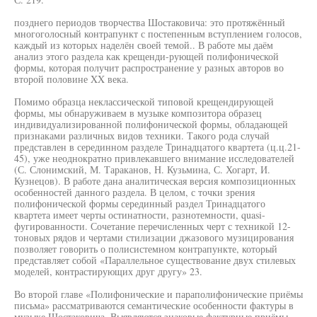
позднего периодов творчества Шостаковича: это протяжённый
многоголосный контрапункт с постепенным вступлением голосов,
каждый из которых наделён своей темой.. В работе мы даём
анализ этого раздела как крещенди-рующей полифонической
формы, которая получит распространение у разных авторов во
второй половине XX века.
Помимо образца неклассической типовой крещендирующей
формы, мы обнаруживаем в музыке композитора образец
индивидуализированной полифонической формы, обладающей
признаками различных видов техники. Такого рода случай
представлен в серединном разделе Тринадцатого квартета (ц.ц.21-
45), уже неоднократно привлекавшего внимание исследователей
(С. Слонимский, М. Тараканов, Н. Кузьмина, С. Хогарт, И.
Кузнецов). В работе дана аналитическая версия композиционных
особенностей данного раздела. В целом, с точки зрения
полифонической формы серединный раздел Тринадцатого
квартета имеет черты остинатности, разнотемности, quasi-
фугированности. Сочетание перечисленных черт с техникой 12-
тоновых рядов и чертами стилизации джазового музицирования
позволяет говорить о полисистемном контрапункте, который
представляет собой «Параллельное существование двух стилевых
моделей, контрастирующих друг другу» 23.
Во второй главе «Полифонические и параполифонические приёмы
письма» рассматриваются семантические особенности фактуры в
музыке Шостаковича. Выявляются знаковые фактурные приёмы,