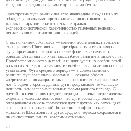
тенденция к созданию формы с признаками фугато.
Оркестровые фуги ранних лет ярко авангардны. Каждая из них
обладает уникальными признаками: остродиссонантным —
«своим» - гармоническим языком, театрально-
экспрессионистической характерностью тембровых решений,
неклассичностью композиционных идей.
С наступлением 30-х годов — времени постепенных перемен в
стиле раннего Шостаковича — преображается и его взгляд на
фугу, происходит поворот в сторону формы классического
образца. Эта линия получает масштабное развитие в цикле ор.87.
Приобретая множество деталей и индивидуальных особенностей
во многих конкретных случаях, в своей основе эта линия остаётся
узнаваемой. Фуги среднего периода — в сопоставлении с
ранними фугированными формами — создают эффект
«переосмысления жанра» в рамках авторского стиля различных
лет. С одной стороны, данные фуги представляют не меньшую
ценность, чем экспериментальные формы раннего периода. С
другой - в сочинениях среднего периода настолько переставлены
акценты в «системе ценностей», что фуги обоих периодов в
определённом смысле соотносятся друг с другом как опусы двух
авторов разных поколений. Богатство полифонического
мышления Шостаковича в фугах среднего периода сохраняется в
иных свойствах, чем те, которыми отмечено
14