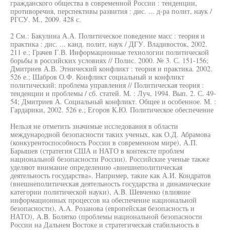
гражданского общества в современной России : тенденции,
противоречия, перспективы развития : дис. ... д-ра полит, наук /
РГСУ. М., 2009. 428 с.
2 См.: Бакулина А.А. Политическое поведение масс : теория и
практика : дис. ... канд. полит, наук / ДГУ. Владивосток, 2002.
211 е.; Грачев Г.В. Информационные технологии политической
борьбы в российских условиях // Полис. 2000. № 3. С. 151-156;
Дмитриев А.В. Этнический конфликт : теория и практика. 2002.
526 е.; Шабров О.Ф. Конфликт социальный и конфликт
политический: проблема управления // Политическая теория :
тенденции и проблемы / сб. статей. М. : Луч, 1994. Вып. 2. С. 49-
54; Дмитриев А. Социальный конфликт. Общее и особенное. М. :
Гардарики, 2002. 526 е.; Егоров К.Ю. Политическое обеспечение
Нельзя не отметить значимые исследования в области
международной безопасности таких ученых, как О.Д. Абрамова
(конкурентоспособность России в современном мире), А.П.
Барышев (стратегия США и НАТО в контексте проблем
национальной безопасности России). Российские ученые также
уделяют внимание определению «внешнеполитическая
деятельность государства». Например, такие как А.И. Кондратов
(внешнеполитическая деятельность государства и динамические
категории политической науки), A.B. Шевченко (влияние
информационных процессов на обеспечение национальной
безопасности), A.A. Розанова (европейская безопасность и
НАТО), A.B. Болятко (проблемы национальной безопасности
России на Дальнем Востоке и стратегическая стабильность в