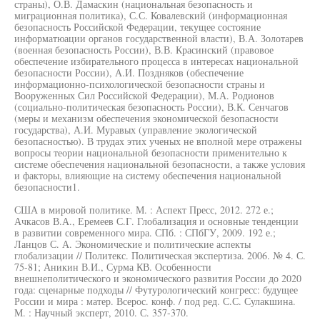
страны), О.В. Дамаскин (национальная безопасность и
миграционная политика), С.С. Ковалевский (информационная
безопасность Российской Федерации, текущее состояние
информатюации органов государственной власти), В.А. Золотарев
(военная безопасность России), В.В. Красинский (правовое
обеспечение избирательного процесса в интересах национальной
безопасности России), А.И. Поздняков (обеспечение
информационно-психологической безопасности страны и
Вооруженных Сил Российской Федерации), М.А. Родионов
(социально-политическая безопасность России), В.К. Сенчагов
(меры и механизм обеспечения экономической безопасности
государства), А.И. Муравых (управление экологической
безопасностью). В трудах этих ученых не вполной мере отражены
вопросы теории национальной безопасности применительно к
системе обеспечения национальной безопасности, а также условия
и факторы, влияющие на систему обеспечения национальной
безопасности1.
США в мировой политике. М. : Аспект Пресс, 2012. 272 е.;
Ачкасов В.А., Еремеев С.Г. Глобализация и основные тенденции
в развитии современного мира. СПб. : СПбГУ, 2009. 192 е.;
Ланцов С. А. Экономические и политические аспекты
глобализации // Политекс. Политическая экспертиза. 2006. № 4. С.
75-81; Аникин В.И., Сурма КВ. Особенности
внешнеполитического и экономического развития России до 2020
года: сценарные подходы // Футурологический конгресс: будущее
России и мира : матер. Всерос. конф. / под ред. С.С. Сулакшина.
М. : Научный эксперт, 2010. С. 357-370.