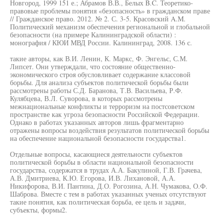
Новгород, 1999 151 е.; Абрамов В.В., Белых B.C. Теоретико-
правовые проблемы понятия «безопасность» в гражданском праве
// Гражданское право. 2012. № 2. С. 3-5. Красовский A.M.
Политический механизм обеспечения региональной и глобальной
безопасности (на примере Калининградской области) :
монография / КЮИ МВД России. Калининград, 2008. 136 с.
такие авторы, как В.И. Ленин, К. Маркс, Ф. Энгельс, С.М.
Липсет. Они утверждали, что состояние общественно-
экономического строя обусловливает содержание классовой
борьбы. Для анализа субъектов политической борьбы были
рассмотрены работы С.Д. Баранова, Т.В. Васильева, Р.Ф.
Кулябцева, В.Л. Суворова, в которых рассмотрены
межнациональные конфликты и терроризм на постсоветском
пространстве как угроза безопасности Российской Федерации.
Однако в работах указанных авторов лишь фрагментарно
отражены вопросы воздействия результатов политической борьбы
на обеспечение национальной безопасности государства1.
Отдельные вопросы, касающиеся деятельности субъектов
политической борьбы в области национальной безопасности
государства, содержатся в трудах А.А. Бакулиной, Г.В. Грачева,
А.В. Дмитриева, К.Ю. Егорова, И.В. Лихановой, А.А.
Никифорова, В.И. Пантина, Д.О. Рогозина, А.Н. Чумакова, О.Ф.
Шаброва. Вместе с тем в работах указанных ученых отсутствуют
такие понятия, как политическая борьба, ее цель и задачи,
субъекты, формы2.