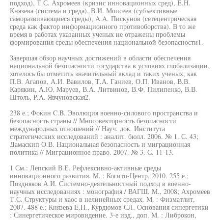
подход), Т.С. Ахромеев (кризис инновационных сред), E.H.
Князева (система и среда), В.И. Моисеев (субъективные
саморазвивающиеся среды), A.A. Пискунов (сетецентрическая
среда как фактор информационного противоборства). В то же
время в работах указанных ученых не отражены проблемы
формирования среды обеспечения национальной безопасности1.
Завершая обзор научных достижений в области обеспечения
национальной безопасности государства в условиях глобализации,
хотелось бы отметить значительный вклад и таких ученых, как
П.В. Агапов, А.И. Вавилов, Т.А. Ганиев, О.П. Иванов, В.В.
Карякин, А.Ю. Маруев, В.А. Литвинов, В.Ф. Пилипенко, В.В.
Штоль, P.A. Явчуновская2.
238 е.; Фокин C.B. Эволюция военно-силового пространства и
безопасность страны // Многовекторность безопасности
международных отношений // Науч. док. Института
стратегических исследований : аналит. бюлл. 2006. № 1. С. 43;
Дамаскип О.В. Национальная безопасность и миграционная
политика // Миграционное право. 2007. № 3. С. 11-13.
1 См.: Лепский В.Е. Рефлексивно-активные среды
инновационного развития. М. : Когито-Центр, 2010. 255 е.;
Поздняков А.И. Системно-деятельностный подход в военно-
научных исследованиях : монография / ВАГШ. M., 2008; Ахромеев
Т.С. Структуры и хаос в нелинейных средах. М. : Физматлит,
2007. 488 е.; Князева E.H., Курдюмов СЛ. Основания синергетики
: Синергетическое мировидение. 3-е изд., доп. М. : Либрокон,