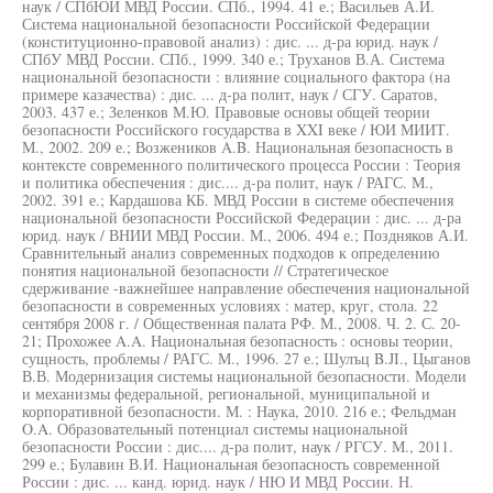
наук / СПбЮИ МВД России. СПб., 1994. 41 е.; Васильев А.И.
Система национальной безопасности Российской Федерации
(конституционно-правовой анализ) : дис. ... д-ра юрид. наук /
СПбУ МВД России. СПб., 1999. 340 е.; Труханов В.А. Система
национальной безопасности : влияние социального фактора (на
примере казачества) : дис. ... д-ра полит, наук / СГУ. Саратов,
2003. 437 е.; Зеленков М.Ю. Правовые основы общей теории
безопасности Российского государства в XXI веке / ЮИ МИИТ.
М., 2002. 209 е.; Возжеников A.B. Национальная безопасность в
контексте современного политического процесса России : Теория
и политика обеспечения : дис.... д-ра полит, наук / РАГС. М.,
2002. 391 е.; Кардашова КБ. МВД России в системе обеспечения
национальной безопасности Российской Федерации : дис. ... д-ра
юрид. наук / ВНИИ МВД России. М., 2006. 494 е.; Поздняков А.И.
Сравнительный анализ современных подходов к определению
понятия национальной безопасности // Стратегическое
сдерживание -важнейшее направление обеспечения национальной
безопасности в современных условиях : матер, круг, стола. 22
сентября 2008 г. / Общественная палата РФ. М., 2008. Ч. 2. С. 20-
21; Прохожее A.A. Национальная безопасность : основы теории,
сущность, проблемы / РАГС. М., 1996. 27 е.; Шулъц B.JI., Цыганов
В.В. Модернизация системы национальной безопасности. Модели
и механизмы федеральной, региональной, муниципальной и
корпоративной безопасности. М. : Наука, 2010. 216 е.; Фельдман
O.A. Образовательный потенциал системы национальной
безопасности России : дис.... д-ра полит, наук / РГСУ. М., 2011.
299 е.; Булавин В.И. Национальная безопасность современной
России : дис. ... канд. юрид. наук / НЮ И МВД России. Н.