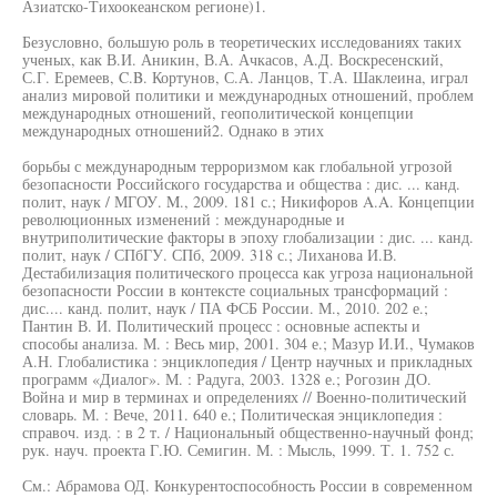
Азиатско-Тихоокеанском регионе)1.
Безусловно, большую роль в теоретических исследованиях таких
ученых, как В.И. Аникин, В.А. Ачкасов, А.Д. Воскресенский,
С.Г. Еремеев, C.B. Кортунов, С.А. Ланцов, Т.А. Шаклеина, играл
анализ мировой политики и международных отношений, проблем
международных отношений, геополитической концепции
международных отношений2. Однако в этих
борьбы с международным терроризмом как глобальной угрозой
безопасности Российского государства и общества : дис. ... канд.
полит, наук / МГОУ. M., 2009. 181 с.; Никифоров A.A. Концепции
революционных изменений : международные и
внутриполитические факторы в эпоху глобализации : дис. ... канд.
полит, наук / СПбГУ. СПб, 2009. 318 с.; Лиханова И.В.
Дестабилизация политического процесса как угроза национальной
безопасности России в контексте социальных трансформаций :
дис.... канд. полит, наук / ПА ФСБ России. М., 2010. 202 е.;
Пантин В. И. Политический процесс : основные аспекты и
способы анализа. М. : Весь мир, 2001. 304 е.; Мазур И.И., Чумаков
А.Н. Глобалистика : энциклопедия / Центр научных и прикладных
программ «Диалог». М. : Радуга, 2003. 1328 е.; Рогозин ДО.
Война и мир в терминах и определениях // Военно-политический
словарь. М. : Вече, 2011. 640 е.; Политическая энциклопедия :
справоч. изд. : в 2 т. / Национальный общественно-научный фонд;
рук. науч. проекта Г.Ю. Семигин. М. : Мысль, 1999. Т. 1. 752 с.
См.: Абрамова ОД. Конкурентоспособность России в современном