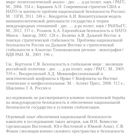
мире: политологический анализ : дис. ... д-ра полит, наук / РАГС.
М., 2004. 324 е.; Барышев А.П. Современная стратегия США и
НАТО (в контексте проблем национальной безопасности России).
М. : ОГИ, 2011. 248 е.; Кондратов А.И. Концептуальная модель
внешнеполитической деятельности государства в теории
международных отношений : дис. ... д-ра полит, наук / РАНХиГС.
М., 2012. 337 е.; Розанов A.A. Европейская безопасность и НАТО.
Минск : Завигар, 2002. 128 е.; Болятко A.B. Дальний Восток: в
поисках стратегической стабильности. Проблемы национальной
безопасности России на Дальнем Востоке и стратегической
стабильности в Азиатско-Тихоокеанском регионе : монография /
ВДВ РАН. М., 2003. 196 с.
См.: Кортунов C.B. Безопасность в глобальном мире : эволюция
российской политики : дис. ... д-ра полит, наук / РАГС. М., 2005.
519 е.; Воскресенский А.Д. Межконфессиональный и
межэтнический конфликты в Ираке // Конфликты на Востоке:
этнические и конфессиональные. М. : Аспект Пресс, 2008. 512 е.;
Шаклеина Т.А. Россия и
исследованиях не рассматривается влияние политической борьбы
на международную безопасность и обеспечение национальной
безопасности государства в условиях глобализации.
Огромный опыт обеспечения национальной безопасности
накоплен в исследованиях таких авторов, как И.Н. Комиссии
(организации Восточной, Юго-Восточной и Южной Азии), C.B.
Фокин (эволюция военно-силового пространства и безопасность