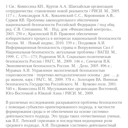
1 См.: Комиссина КН., Куртов A.A. Шанхайская организация
сотрудничества: становление новой реальности / РИСИ. M., 2005.
117 с.; Александров А.К., Ковалевский С.С., Коровников A.B.,
Сурков КВ. Проблемы законодательного обеспечения
национальной безопасности Российской Федерации / под общ.
ред. C.B. Степашина. М. : Изд. дом «Финансовый контроль»,
2003. 250 е.; Красинский В.В. Правовое обеспечение
избирательного процесса в интересах национальной безопасности
России. М. : Новый индекс, 2010. 339 е.; Поздняков А.И.
Информационная безопасность страны и Вооруженных Сил //
Национальная безопасность: актуальные проблемы / ВАГШ. М.,
1999. С. 171—173; Родионов М.А. Социально-политическая
безопасность России / РАГС. М., 2009. 146 е.; Сенчагов В.К.
Экономическая безопасность России. М. : Дело, 2005. 896 е.;
Муравых А.И. Управление экологической безопасностью
социоэкосистем : теоретико-методологические основы : дне. ... д-
ра эконом, наук / РАГС. М., 2009. 378 е.; Золотарев ВА. Военная
безопасность Государства Российского. М. : Кучково поле, 2001.
540 е.; Комиссина И.Н. Мусульманские организации Восточной,
Юго-Восточной и Южной Азии / РИСИ. М., 2009.
В различных исследованиях раскрываются проблемы безопасности
с помощью субъектно-ориентированного подхода, в частности
формирования среды и ее обеспечения на основе системно-
деятельностного подхода. Это труды таких отечественных ученых,
как В.Е. Лепский (признаки и последствия недооценки роли
средового подхода), А.И. Поздняков (системно-деятельностный