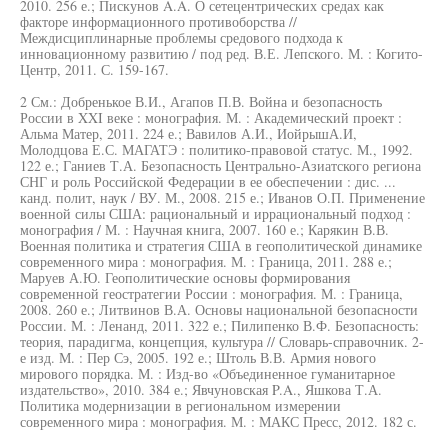
2010. 256 е.; Пискунов A.A. О сетецентрических средах как
факторе информационного противоборства //
Междисциплинарные проблемы средового подхода к
инновационному развитию / под ред. В.Е. Лепского. М. : Когито-
Центр, 2011. С. 159-167.
2 См.: Добренькое В.И., Агапов П.В. Война и безопасность
России в XXI веке : монография. М. : Академический проект :
Альма Матер, 2011. 224 е.; Вавилов А.И., ИойрышА.И,
Молодцова Е.С. МАГАТЭ : политико-правовой статус. М., 1992.
122 е.; Ганиев Т.А. Безопасность Центрально-Азиатского региона
СНГ и роль Российской Федерации в ее обеспечении : дис. ...
канд. полит, наук / ВУ. М., 2008. 215 е.; Иванов О.П. Применение
военной силы США: рациональный и иррациональный подход :
монография / М. : Научная книга, 2007. 160 е.; Карякин В.В.
Военная политика и стратегия США в геополитической динамике
современного мира : монография. М. : Граница, 2011. 288 е.;
Маруев А.Ю. Геополитические основы формирования
современной геостратегии России : монография. М. : Граница,
2008. 260 е.; Литвинов В.А. Основы национальной безопасности
России. М. : Ленанд, 2011. 322 е.; Пилипенко В.Ф. Безопасность:
теория, парадигма, концепция, культура // Словарь-справочник. 2-
е изд. М. : Пер Сэ, 2005. 192 е.; Штоль В.В. Армия нового
мирового порядка. М. : Изд-во «Объединенное гуманитарное
издательство», 2010. 384 е.; Явчуновская P.A., Яшкова Т.А.
Политика модернизации в региональном измерении
современного мира : монография. М. : МАКС Пресс, 2012. 182 с.