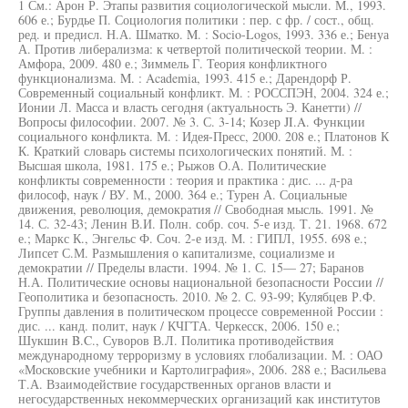
1 См.: Арон Р. Этапы развития социологической мысли. М., 1993.
606 е.; Бурдье П. Социология политики : пер. с фр. / сост., общ.
ред. и предисл. Н.А. Шматко. M. : Socio-Logos, 1993. 336 е.; Бенуа
А. Против либерализма: к четвертой политической теории. М. :
Амфора, 2009. 480 е.; Зиммель Г. Теория конфликтного
функционализма. M. : Academia, 1993. 415 е.; Дарендорф Р.
Современный социальный конфликт. М. : РОССПЭН, 2004. 324 е.;
Ионии Л. Масса и власть сегодня (актуальность Э. Канетти) //
Вопросы философии. 2007. № 3. С. 3-14; Козер JI.A. Функции
социального конфликта. М. : Идея-Пресс, 2000. 208 е.; Платонов К
К. Краткий словарь системы психологических понятий. М. :
Высшая школа, 1981. 175 е.; Рыжов О.А. Политические
конфликты современности : теория и практика : дис. ... д-ра
философ, наук / ВУ. М., 2000. 364 е.; Турен А. Социальные
движения, революция, демократия // Свободная мысль. 1991. №
14. С. 32-43; Ленин В.И. Полн. собр. соч. 5-е изд. Т. 21. 1968. 672
е.; Маркс К., Энгельс Ф. Соч. 2-е изд. М. : ГИПЛ, 1955. 698 е.;
Липсет С.М. Размышления о капитализме, социализме и
демократии // Пределы власти. 1994. № 1. С. 15— 27; Баранов
Н.А. Политические основы национальной безопасности России //
Геополитика и безопасность. 2010. № 2. С. 93-99; Кулябцев Р.Ф.
Группы давления в политическом процессе современной России :
дис. ... канд. полит, наук / КЧГТА. Черкесск, 2006. 150 е.;
Шукшин B.C., Суворов В.Л. Политика противодействия
международному терроризму в условиях глобализации. М. : ОАО
«Московские учебники и Картолиграфия», 2006. 288 е.; Васильева
Т.А. Взаимодействие государственных органов власти и
негосударственных некоммерческих организаций как институтов