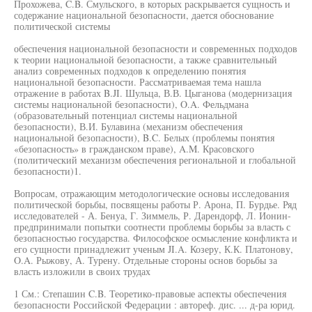
Прохожева, C.B. Смульского, в которых раскрывается сущность и
содержание национальной безопасности, дается обоснование
политической системы
обеспечения национальной безопасности и современных подходов
к теории национальной безопасности, а также сравнительный
анализ современных подходов к определению понятия
национальной безопасности. Рассматриваемая тема нашла
отражение в работах B.JI. Шульца, В.В. Цыганова (модернизация
системы национальной безопасности), O.A. Фельдмана
(образовательный потенциал системы национальной
безопасности), В.И. Булавина (механизм обеспечения
национальной безопасности), B.C. Белых (проблемы понятия
«безопасность» в гражданском праве), A.M. Красовского
(политический механизм обеспечения региональной и глобальной
безопасности)1.
Вопросам, отражающим методологические основы исследования
политической борьбы, посвящены работы Р. Арона, П. Бурдье. Ряд
исследователей - А. Бенуа, Г. Зиммель, Р. Дарендорф, Л. Ионин-
предпринимали попытки соотнести проблемы борьбы за власть с
безопасностью государства. Философское осмысление конфликта и
его сущности принадлежит ученым JI.A. Козеру, К.К. Платонову,
O.A. Рыжову, А. Турену. Отдельные стороны основ борьбы за
власть изложили в своих трудах
1 См.: Степашин C.B. Теоретико-правовые аспекты обеспечения
безопасности Российской Федерации : автореф. дис. ... д-ра юрид.