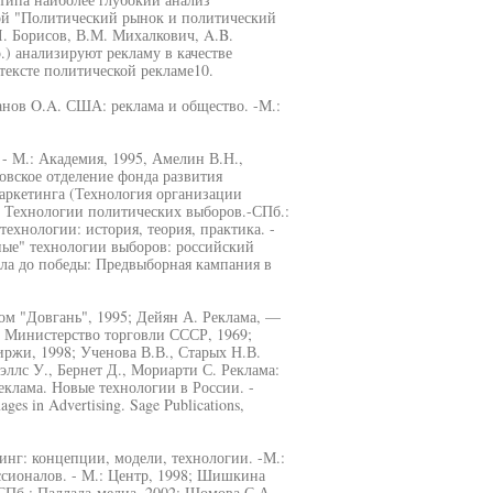
ой "Политический рынок и политический
Л. Борисов, В.М. Михалкович, A.B.
р.) анализируют рекламу в качестве
тексте политической рекламе10.
анов O.A. США: реклама и общество. -М.:
- М.: Академия, 1995, Амелин В.Н.,
овское отделение фонда развития
аркетинга (Технология организации
 Технологии политических выборов.-СПб.:
ехнологии: история, теория, практика. -
ные" технологии выборов: российский
ла до победы: Предвыборная кампания в
дом "Довгань", 1995; Дейян А. Реклама, —
: Министерство торговли СССР, 1969;
ржи, 1998; Ученова В.В., Старых Н.В.
эллс У., Бернет Д., Мориарти С. Реклама:
еклама. Новые технологии в России. -
ges in Advertising. Sage Publications,
нг: концепции, модели, технологии. -М.:
сионалов. - М.: Центр, 1998; Шишкина
СПб.: Паллада-медиа, 2002; Шомова С.А.