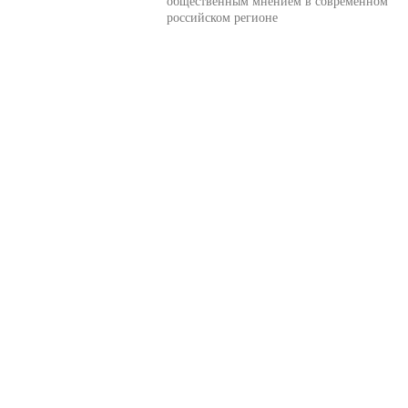
общественным мнением в современном
российском регионе