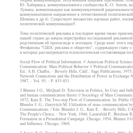
Ю. Хабермаса, коммуникативного сообщества К.-О. Апеля, к
Лумана, коммуникации как коммуникативной рациональности3
коммуникативное направление в отечественной политической н
Шомова и др.4). Существует множество научных работ, посв
политической коммуникации5.
Тема политической рекламы в последнее время также привлек
нашей стране до начала перестройки исследований рекламной
родственным ей пропаганде и агитации. Среди книг этого пе
Феофанова "США: реклама и общество", содержащую главу о 
в которых рассматривается психологическая составляющая п
Social Flow of Political Information. // American Political Scienc
Communication: Mass Political Behavior // Political Communication 
Ed.: S.H. Chaffee. - Beverly Hills, Calif.: Sage Publications, 19
Network Connections and the Distribution of Power in Exchange Ne
1987. - Vol. 93. - P. 833-851.
2 Blumer J.G., McQuail D. Television in Politics, Its Uses and In
and human communication theory // Sociology of Mass Communica
1972; Katz E. The Two-step Flow of Communication. In: Public Op
Blumler J. G., Gurevitch M. Utilization of mass communication by 
Communications. / Eds: Blumler J. G., Katz E. - Beverly Hills, CA
The People's Choice. - New York, 1944; Lazarsfeld P., Berelson 
Formation in a Presedential Campaign. Chicago, 1954; Blumer J.G.,
and Influence. Chicago, 1969;
3 Апель K.O. Трансформация философии. M.: Логос, 2001; Л