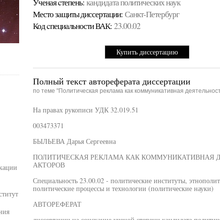
Ученая cтепень:
кандидата политических наук
Место защиты диссертации:
Санкт-Петербург
Код cпециальности ВАК:
23.00.02
Купить диссертацию
Полный текст автореферата диссертации
по теме "Политическая реклама как коммуникативная деятельност
На правах рукописи УДК 32.019.51
003473371
БЫЛЬЕВА Дарья Сергеевна
ПОЛИТИЧЕСКАЯ РЕКЛАМА КАК КОММУНИКАТИВНАЯ 
АКТОРОВ
кации
Специальность 23.00.02 - политические институты, этнополи
политические процессы и технологии (политические науки)
ститут
АВТОРЕФЕРАТ
ния
диссертации на соискание ученой степени кандидата политич