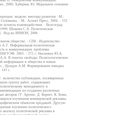
ис, 2000; Хабермас Ю. Моральное сознание
цепции, модели, векторы развития. -М.:
оловьева. - М.: Аспект Пресс, 2004. - 332
е аспекты взаимодействия. - Волгоград:
, 1999; Шомова С.А. Политическая
.: Изд-во ИНИОН, 2006.
ном обществе. - СПб.: Издательство
в А.Т. Неформальная политическая
ласть и коммуникация: проблемы
ПбГУЭФ, 2003. - 272 с; Нисневич Ю.А.
 А.А. В тенетах свободы: Политологические
вой информации и общества в новых
03с.; Цуладзе A.M. Формирование имиджа
 143 с.
г. количество публикации, посвященных
льшую группу работ, содержащих
 политическому менеджменту и
 рекомендации по созданию различных
х авторов (У. Арсене, Д. Бернет, К. Бови,
мающихся изучением коммерческой рекламы,
пецифическим объектом продажи8. Другую
щенные изучению политического
то анализу политической рекламы в
 типа наиболее глубокий анализ