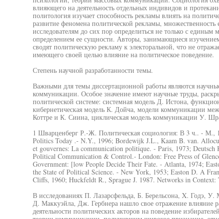
влияющего на деятельность отдельных индивидов и протекани
политология изучает способность рекламы влиять на политич
развитие феномена политической рекламы, множественность е
исследователям до сих пор определиться не только с единым м
определением ее сущности. Авторы, занимающиеся изучением
сводят политическую рекламу к электоральной, что не отража
имеющего своей целью влияние на политическое поведение.
Степень научной разработанности темы.
Важными для темы диссертационной работы являются научные
коммуникации. Особое значение имеют научные труды, рас
политической системе: системная модель Д. Истона, функцио
кибернетическая модель К. Дойча, модели коммуникации меж
Коттре и К. Сиина, циклическая модель коммуникации У. Шр
1 Шварценберг Р.-Ж. Политическая социология: В 3 ч.. - М., 
Politics Today .- N.Y., 1996; Bordewijk J.L., Kaam B. van. Allocu
et gouvernes: La communication politique. - Paris, 1973; Deutsc
Political Communication & Control.- London: Free Press of Glenco
Government: [low People Decide Their Fate. - Atlanta, 1974; East
the State of Political Science. - New York, 1953; Easton D. A Fra
Cliffs, 1960; Huckfeldt R., Sprague J. 1987. Networks in Context:
В исследованиях П. Лазарсфельда, Б. Берельсона, X. Годэ, У.
Д. Маккуэйла, Дж. Гербнера нашло свое отражение влияние 
деятельности политических акторов на поведение избирателей
теории коммуникации, получившим широкое признание, отно