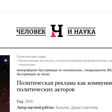
Политические науки
Политические институты, этнополитическая конфликтология, н
технологии
автореферат диссертации по политологии, специальность ВА
диссертация на тему:
Политическая реклама как коммуник
политических акторов
Год:
2008
Автор научной работы:
Быльева, Дарья Сергеевна