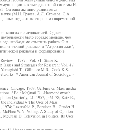
оммуникации как эмерджентной системы Н.
. Сегодня активно развивается
ауке (М.Н. Грачев, А.Л. Стризое, С.А.
ященных отдельным сторонам современной
ает многих исследователей. Однако в
 деятельности было гораздо меньше, чем
риода необходимо отметить работы O.A.
политической рекламе, и "Агрессия лжи",
олитической рекламы и формирование
e Review. - 1987.- Vol. 81; Sinne K.
Issues and Strategies for Research: Vol. 4 /
75; Yamagishi T., Gillmore M.R., Cook K.S.
tworks. // American Journal of Sociology. -
fluence. Chicago, 1969; Gerbner G. Mass media
tions. / Ed.: McQuail D. -Harmondsworth,
inion Quarterly, 21, 1957, p.61-78; Katz E.,
the individual // The Uses of Mass
, 1974; Lazarsfeld P., Berelson В., Gaudet H.
В., McPhee W.N. Voting. A Study of Opinion
 McQuail D. Television in Politics, Its Uses
уман H. Невероятные коммуникации.