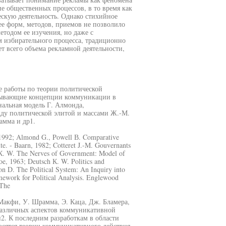
е общественных процессов, в то время как
ескую деятельность. Однако стихийное
е форм, методов, приемов не позволило
етодом ее изучения, но даже с
 избирательного процесса, традиционно
ет всего объема рекламной деятельности,
 работы по теории политической
крывающие концепции коммуникации в
нальная модель Г. Алмонда,
ду политической элитой и массами Ж.-М.
амма и др1.
1992; Almond G., Powell В. Comparative
te. - Baarn, 1982; Cotteret J.-M. Gouvernants
h К. W. The Nerves of Government: Model of
e, 1963; Deutsch К. W. Politics and
on D. The Political System: An Inquiry into
mework for Political Analysis. Englewood
 The
 Макфи, У. Шрамма, Э. Каца, Дж. Бламера,
различных аспектов коммуникативной
2. К последним разработкам в области
сятся теории коммуникативного действия