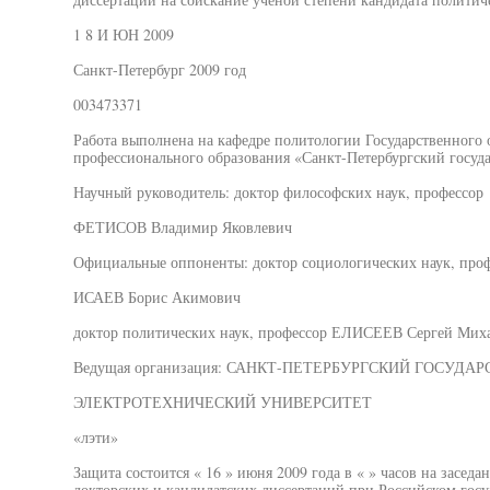
1 8 И ЮН 2009
Санкт-Петербург 2009 год
003473371
Работа выполнена на кафедре политологии Государственного
профессионального образования «Санкт-Петербургский госуд
Научный руководитель: доктор философских наук, профессор
ФЕТИСОВ Владимир Яковлевич
Официальные оппоненты: доктор социологических наук, про
ИСАЕВ Борис Акимович
доктор политических наук, профессор ЕЛИСЕЕВ Сергей Мих
Ведущая организация: САНКТ-ПЕТЕРБУРГСКИЙ ГОСУДА
ЭЛЕКТРОТЕХНИЧЕСКИЙ УНИВЕРСИТЕТ
«лэти»
Защита состоится « 16 » июня 2009 года в « » часов на заседа
докторских и кандидатских диссертаций при Российском госу