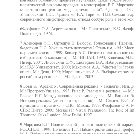
политической рекламы проведен в монографии Е.Г. Морозов
маркетинг: концепции, модели, технологии". Ряд авторов (Б.
Ульяновский, JI.JI. Геращенко, P.A. Торичко, Н.В. Семаан и д
современного мифотворчества, отводя особую роль в этом кон
6Феофанов O.A. Агрессия лжи. - М.: Политиздат, 1987, Феоф
Политиздат, 1974.
7 Алексеров Ф.Т., Ортешук П. Выборы. Голосование. Партии, 
Федоркин U.C. Хочешь стать депутатом? Стань им. - М.: Моск
парламентаризма, 1999; Ковлер А.И. Основы политического м
избирательной кампании). - М.: ИГПАН, 1993; Кошелюк М.Е.
Питер, 2004; Лисовский С.Ф., Евстафьев В.А. Избирательные т
М.: РАУ Университет, 2000; Максимов A.A. "Чистые" и "гряз
опыт.- М.: Дело, 1999; Мирошниченко A.A. Выборы: от замыс
российском регионе. — М.: Центр, 2003.
8 Бови К., Арсенс У. Современная реклама. - Тольятти, Изд. 
М.: Прогресс-Универ, 1993; Ривс Р. Реализм в рекламе. — М.
Рожков И.Я. Международное рекламное дело. - М.: Банки и би
История рекламы (детство и отрочество). - М.: Смысл, 1994; У
принципы и практика. - СПб.: Мысль, 1999; Феофанов O.A. Р
СПб.: Питер, 2000; Messaris P. Visual Persuasion. The Role of Ima
Thousand Oaks London, New Delhi, 1997.
9 Морозова Е.Г. Политический рынок и политический маркети
РОССПЭН, 1999; Почепцов Г.Г. Паблик рилейшнз для профес
М.А. Паблик рилейшнз в системе социального управления, - 