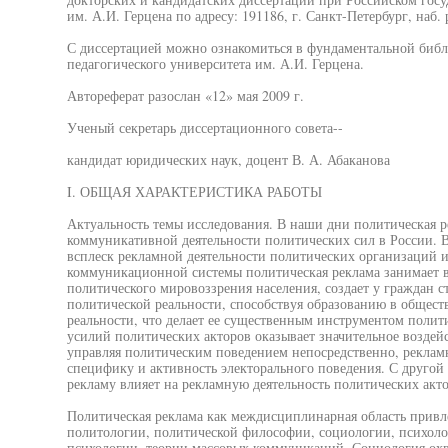
им. А.И. Герцена по адресу: 191186, г. Санкт-Петербург, наб. р
С диссертацией можно ознакомиться в фундаментальной библ
педагогического университета им. А.И. Герцена.
Автореферат разослан «12» мая 2009 г.
Ученый секретарь диссертационного совета--
кандидат юридических наук, доцент В. А. Абаканова
I. ОБЩАЯ ХАРАКТЕРИСТИКА РАБОТЫ
Актуальность темы исследования. В наши дни политическая р
коммуникативной деятельности политических сил в России.
всплеск рекламной деятельности политических организаций и
коммуникационной системы политическая реклама занимает 
политического мировоззрения населения, создает у граждан с
политической реальности, способствуя образованию в общест
реальности, что делает ее существенным инструментом полит
усилий политических акторов оказывает значительное воздейс
управляя политическим поведением непосредственно, рекламна
специфику и активность электорального поведения. С другой
рекламу влияет на рекламную деятельность политических акто
Политическая реклама как междисциплинарная область привле
политологии, политической философии, социологии, психоло
психологии, теории массовых коммуникаций. Социология ох