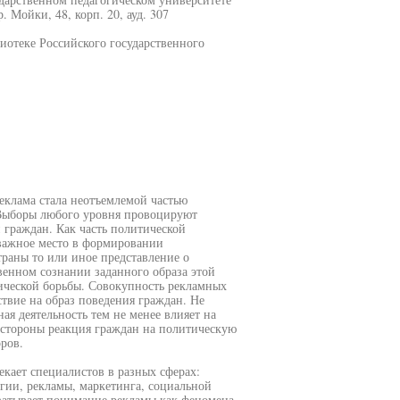
. Мойки, 48, корп. 20, ауд. 307
иотеке Российского государственного
еклама стала неотъемлемой частью
 Выборы любого уровня провоцируют
 граждан. Как часть политической
важное место в формировании
траны то или иное представление о
венном сознании заданного образа этой
ической борьбы. Совокупность рекламных
твие на образ поведения граждан. Не
я деятельность тем не менее влияет на
 стороны реакция граждан на политическую
ров.
кает специалистов в разных сферах:
гии, рекламы, маркетинга, социальной
ватывает понимание рекламы как феномена