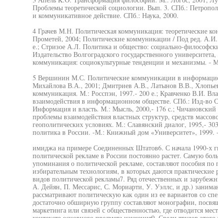
Проблемы теоретической социологии. Вып. 3. СПб.: Петропол
и коммуникативное действие. СПб.: Наука, 2000.
4 Грачев М.Н. Политическая коммуникация: теоретические кон
Прометей, 2004; Политические коммуникации / Под ред. А.И. С
е.; Стризое А.Л. Политика и общество: социально-философски
Издательство Волгоградского государственного университета
коммуникация: социокультурные тенденции и механизмы. - М
5 Вершинин М.С. Политические коммуникации в информацион
Михайлова В.А., 2001; Дмитриев А.В., Латынов В.В., Хлопье
коммуникация. М.: Росспэн, 1997.- 200 е.; Кравченко В.И. В
взаимодействия в информационном обществе. СПб.: Изд-во С
Информация и власть. М.: Мысль, 2000,- 176 с.; Чичановский
проблемы взаимодействия властных структур, средств массо
геополитических условиях. М.: Славянский диалог, 1995,- 3
политика в России. -М.: Книжный дом «Университет», 1999. -
имиджа на примере Соединенных Штатов6. С начала 1990-х г
политической рекламе в России постоянно растет. Самую бо
упоминания о политической рекламе, составляют пособия по
избирательным технологиям, в которых даются практические
видов политической рекламы7. Ряд отечественных и зарубежны
А. Дейян, П. Мессарис, С. Мориарти, У. Уэллс, и др.) зани
рассматривают политическую как один из ее вариантов со с
достаточно обширную группу составляют монографии, посвя
маркетинга или связей с общественностью, где отводится мес
контексте основного предмета изучения9. Среди трудов этого