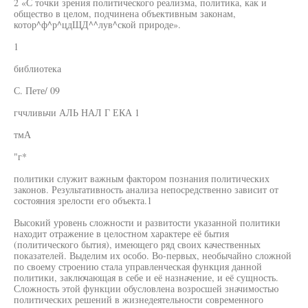
2 «С точки зрения политического реализма, политика, как и
общество в целом, подчинена объективным законам,
котор^ф^р^цдЩД^^лув^ской природе».
1
библиотека
С. Пете/ 09
гччливьчи АЛЬ НАЛ Г ЕКА 1
тмА
"г*
политики служит важным фактором познания политических
законов. Результативность анализа непосредственно зависит от
состояния зрелости его объекта.1
Высокий уровень сложности и развитости указанной политики
находит отражение в целостном характере её бытия
(политического бытия), имеющего ряд своих качественных
показателей. Выделим их особо. Во-первых, необычайно сложной
по своему строению стала управленческая функция данной
политики, заключающая в себе и её назначение, и её сущность.
Сложность этой функции обусловлена возросшей значимостью
политических решений в жизнедеятельности современного