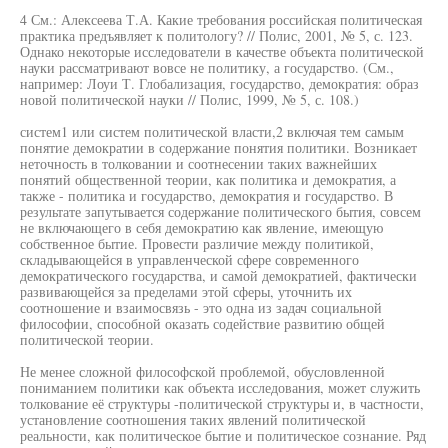
4 См.: Алексеева Т.А. Какие требования российская политическая
практика предъявляет к политологу? // Полис, 2001, № 5, с. 123.
Однако некоторые исследователи в качестве объекта политической
науки рассматривают вовсе не политику, а государство. (См.,
например: Лоуи Т. Глобализация, государство, демократия: образ
новой политической науки // Полис, 1999, № 5, с. 108.)
систем1 или систем политической власти,2 включая тем самым
понятие демократии в содержание понятия политики. Возникает
неточность в толковании и соотнесении таких важнейших
понятий общественной теории, как политика и демократия, а
также - политика и государство, демократия и государство. В
результате запутывается содержание политического бытия, совсем
не включающего в себя демократию как явление, имеющую
собственное бытие. Провести различие между политикой,
складывающейся в управленческой сфере современного
демократического государства, и самой демократией, фактически
развивающейся за пределами этой сферы, уточнить их
соотношение и взаимосвязь - это одна из задач социальной
философии, способной оказать содействие развитию общей
политической теории.
Не менее сложной философской проблемой, обусловленной
пониманием политики как объекта исследования, может служить
толкование её структуры -политической структуры и, в частности,
установление соотношения таких явлений политической
реальности, как политическое бытие и политическое сознание. Ряд