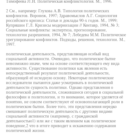
Тимофеева J1.H. Политическая конфликтология. М., 1996.
2 См., например: Глухова A.B. Типология политических
конфликтов. Воронеж, 1997; Здравомыслов А.Г. Социология
российского кризиса: Статьи и доклады 90-х годов. М., 1999;
Купряшин Г.Л. Кризисы модернизации // Кентавр, 1994, № 3;
Социальные конфликты: экспертиза, прогнозирование,
технологии разрешения, 1994, № 7; Лебедева М.М. Политическое
урегулирование конфликтов. Подходы, решения, технологии. М.,
1997.
политическая деятельность, представляющая особый вид
социальной активности. Очевидно, что политическое бытие
невозможно иначе, чем на основе соответствующего ему вида
активности. Существование политики как явления есть
непосредственный результат политической деятельности,
образующей её исходную основу. Некоторые политические
исследователи пытаются даже усматривать в политической
деятельности сущность политики. Однако представления о
политической деятельности, сложившиеся сегодня в социальной
философии и политологии, и то внимание, которое уделяется её
понятию, не совсем соответствуют её основополагающей роли в
политическом бытии. Более того, эти представления нередко
смешивают политическую деятельность с другими видами
социальной активности (например, с гражданской
деятельностью1) или же с таким явлением как политическое
поведение,2 что в итоге приводит к искажению содержания
политической жизни.