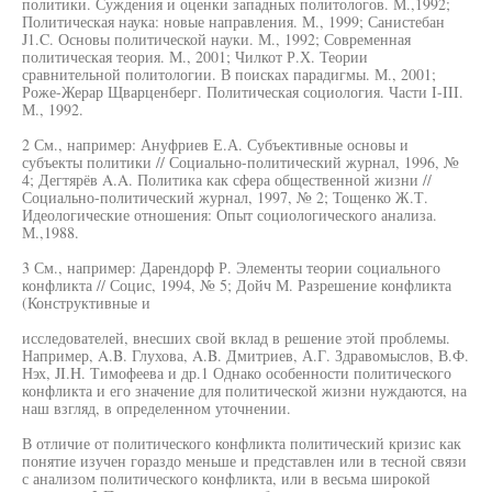
политики. Суждения и оценки западных политологов. М.,1992;
Политическая наука: новые направления. М., 1999; Санистебан
J1.C. Основы политической науки. М., 1992; Современная
политическая теория. М., 2001; Чилкот Р.Х. Теории
сравнительной политологии. В поисках парадигмы. М., 2001;
Роже-Жерар Щварценберг. Политическая социология. Части I-III.
М., 1992.
2 См., например: Ануфриев Е.А. Субъективные основы и
субъекты политики // Социально-политический журнал, 1996, №
4; Дегтярёв A.A. Политика как сфера общественной жизни //
Социально-политический журнал, 1997, № 2; Тощенко Ж.Т.
Идеологические отношения: Опыт социологического анализа.
М.,1988.
3 См., например: Дарендорф Р. Элементы теории социального
конфликта // Социс, 1994, № 5; Дойч М. Разрешение конфликта
(Конструктивные и
исследователей, внесших свой вклад в решение этой проблемы.
Например, A.B. Глухова, A.B. Дмитриев, А.Г. Здравомыслов, В.Ф.
Нэх, JI.H. Тимофеева и др.1 Однако особенности политического
конфликта и его значение для политической жизни нуждаются, на
наш взгляд, в определенном уточнении.
В отличие от политического конфликта политический кризис как
понятие изучен гораздо меньше и представлен или в тесной связи
с анализом политического конфликта, или в весьма широкой