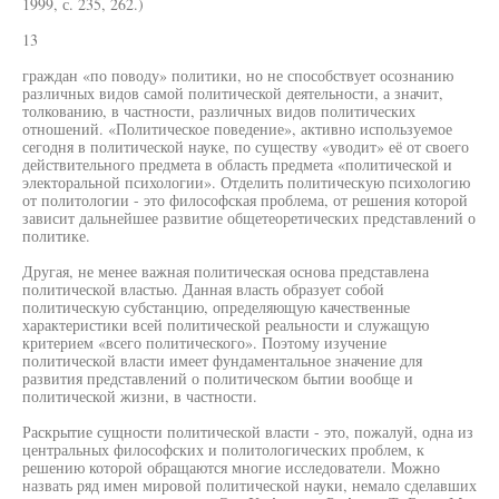
1999, с. 235, 262.)
13
граждан «по поводу» политики, но не способствует осознанию
различных видов самой политической деятельности, а значит,
толкованию, в частности, различных видов политических
отношений. «Политическое поведение», активно используемое
сегодня в политической науке, по существу «уводит» её от своего
действительного предмета в область предмета «политической и
электоральной психологии». Отделить политическую психологию
от политологии - это философская проблема, от решения которой
зависит дальнейшее развитие общетеоретических представлений о
политике.
Другая, не менее важная политическая основа представлена
политической властью. Данная власть образует собой
политическую субстанцию, определяющую качественные
характеристики всей политической реальности и служащую
критерием «всего политического». Поэтому изучение
политической власти имеет фундаментальное значение для
развития представлений о политическом бытии вообще и
политической жизни, в частности.
Раскрытие сущности политической власти - это, пожалуй, одна из
центральных философских и политологических проблем, к
решению которой обращаются многие исследователи. Можно
назвать ряд имен мировой политической науки, немало сделавших