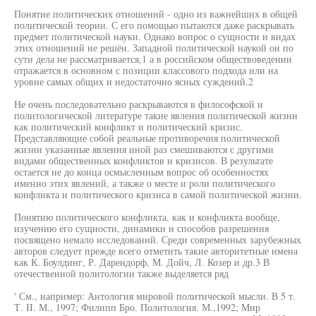
Понятие политических отношений - одно из важнейших в общей
политической теории. С его помощью пытаются даже раскрывать
предмет политической науки. Однако вопрос о сущности и видах
этих отношений не решён. Западной политической наукой он по
сути дела не рассматривается,1 а в российском обществоведении
отражается в основном с позиции классового подхода или на
уровне самых общих и недостаточно ясных суждений.2
Не очень последовательно раскрываются в философской и
политологической литературе такие явления политической жизни
как политический конфликт и политический кризис.
Представляющие собой реальные противоречия политической
жизни указанные явления иной раз смешиваются с другими
видами общественных конфликтов и кризисов. В результате
остается не до конца осмысленным вопрос об особенностях
именно этих явлений, а также о месте и роли политического
конфликта и политического кризиса в самой политической жизни.
Понятию политического конфликта, как и конфликта вообще,
изучению его сущности, динамики и способов разрешения
посвящено немало исследований. Среди современных зарубежных
авторов следует прежде всего отметить такие авторитетные имена
как К. Боулдинг, Р. Дарендорф, М. Дойч, Л. Козер и др.3 В
отечественной политологии также выделяется ряд
' См., например: Антология мировой политической мысли. В 5 т.
Т. II. М., 1997; Филипп Бро. Политология. М.,1992; Мир