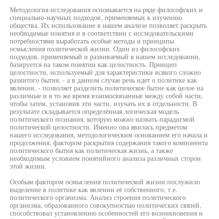
Методология исследования основывается на ряде философских и
специально-научных подходов, применяемых к изучению
общества. Их использование в нашем анализе позволяет раскрыть
необходимые понятия и в соответствии с исследовательскими
потребностями выработать особые методы и принципы
осмысления политической жизни. Один из философских
подходов, применяемый и развиваемый в нашем исследовании,
базируется на таком понятии как целостность. Принцип
целостности, используемый для характеристики всякого сложно
развитого бытия, - а в данном случае речь идет о политике как
явлении, - позволяет разделить политическое бытие как целое на
различные и в то же время взаимосвязанные между собой части,
чтобы затем, установив эти части, изучать их в отдельности. В
результате складывается определённая логическая модель
политического познания, которую можно назвать парадигмой
политической целостности. Именно она явилась предметом
нашего исследования, методологическим основанием его начала и
продолжения, фактором раскрытия содержания такого компонента
политического бытия как политическая жизнь, а также
необходимым условием понятийного анализа различных сторон
этой жизни.
Особым фактором осмысления политической жизни послужило
выделение в политике как явлении её собственного, т.е.
политического организма. Анализ строения политического
организма, образованного совокупностью политических связей,
способствовал установлению особенностей его возникновения и