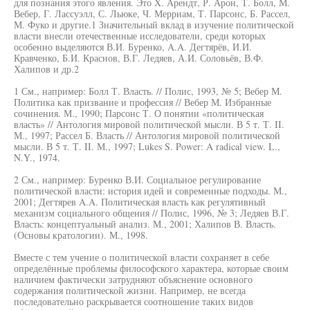
для познания этого явления. Это X. Арендт, Р. Арон, Т. Болл, М.
Вебер, Г. Лассуэлл, С. Льюке, Ч. Мерриам, Т. Парсонс, Б. Рассел,
М. Фуко и другие.1 Значительный вклад в изучение политической
власти внесли отечественные исследователи, среди которых
особенно выделяются В.И. Буренко, A.A. Дегтярёв, И.И.
Кравченко, Б.И. Краснов, В.Г. Ледяев, А.И. Соловьёв, В.Ф.
Халипов и др.2
1 См., например: Болл Т. Власть. // Полис, 1993, № 5; Вебер М.
Политика как призвание и профессия // Вебер М. Избранные
сочинения. М., 1990; Парсонс Т. О понятии «политическая
власть» // Антология мировой политической мысли. В 5 т. Т. II.
М., 1997; Рассел Б. Власть // Антология мировой политической
мысли. В 5 т. Т. II. М., 1997; Lukes S. Power: A radical view. L.,
N.Y., 1974.
2 См., например: Буренко В.И. Социальное регулирование
политической власти: история идей и современные подходы. М.,
2001; Дегтярев A.A. Политическая власть как регулятивный
механизм социального общения // Полис, 1996, № 3; Ледяев В.Г.
Власть: концептуальный анализ. М., 2001; Халипов В. Власть.
(Основы кратологии). М., 1998.
Вместе с тем учение о политической власти сохраняет в себе
определённые проблемы философского характера, которые своим
наличием фактически затрудняют объяснение основного
содержания политической жизни. Например, не всегда
последовательно раскрывается соотношение таких видов