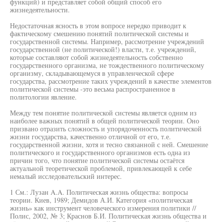
функций) и представляет собой общий способ его
жизнедеятельности.
Недостаточная ясность в этом вопросе нередко приводит к
фактическому смешению понятий политической системы и
государственной системы. Например, рассмотрение учреждений
государственной (не политической!) власти, т.е. учреждений,
которые составляют собой жизнедеятельность собственно
государственного организма, не тождественного политическому
организму, складывающемуся в управленческой сфере
государства, рассмотрение таких учреждений в качестве элементов
политической системы -это весьма распространенное в
политологии явление.
Между тем понятие политической системы является одним из
наиболее важных понятий в общей политической теории. Оно
призвано отразить сложность и упорядоченность политической
жизни государства, качественно отличной от его, т.е.
государственной жизни, хотя и тесно связанной с ней. Смешение
политического и государственного организмов есть одна из
причин того, что понятие политической системы остаётся
актуальной теоретической проблемой, привлекающей к себе
немалый исследовательский интерес.
1 См.: Лузан A.A. Политическая жизнь общества: вопросы
теории. Киев, 1989; Демидов А.И. Категория «политическая
жизнь» как инструмент человеческого измерения политики //
Полис, 2002, № 3; Краснов Б.И. Политическая жизнь общества и