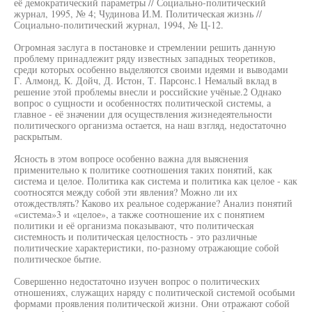
её демократический параметры // Социально-политический
журнал, 1995, № 4; Чудинова И.М. Политическая жизнь //
Социально-политический журнал, 1994, № Ц-12.
Огромная заслуга в постановке и стремлении решить данную
проблему принадлежит ряду известных западных теоретиков,
среди которых особенно выделяются своими идеями и выводами
Г. Алмонд, К. Дойч, Д. Истон, Т. Парсонс.1 Немалый вклад в
решение этой проблемы внесли и российские учёные.2 Однако
вопрос о сущности и особенностях политической системы, а
главное - её значении для осуществления жизнедеятельности
политического организма остается, на наш взгляд, недостаточно
раскрытым.
Ясность в этом вопросе особенно важна для выяснения
применительно к политике соотношения таких понятий, как
система и целое. Политика как система и политика как целое - как
соотносятся между собой эти явления? Можно ли их
отождествлять? Каково их реальное содержание? Анализ понятий
«система»3 и «целое», а также соотношение их с понятием
политики и её организма показывают, что политическая
системность и политическая целостность - это различные
политические характеристики, по-разному отражающие собой
политическое бытие.
Совершенно недостаточно изучен вопрос о политических
отношениях, служащих наряду с политической системой особыми
формами проявления политической жизни. Они отражают собой