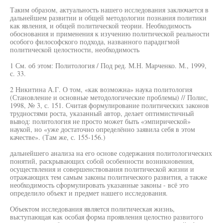
Таким образом, актуальность нашего исследования заключается в
дальнейшем развитии и общей методологии познания политики
как явления, и общей политической теории. Необходимость
обоснования и применения к изучению политической реальности
особого философского подхода, названного парадигмой
политической целостности, необходимость
1 См. об этом: Политология / Под ред. М.Н. Марченко. М., 1999,
с. 33.
2 Никитина А.Г. О том, «как возможна» наука политология
(Становление и основные методологические проблемы) // Полис,
1998, № 3, с. 151. Считая формулирование политических законов
трудностями роста, указанный автор, делает оптимистичный
вывод: политология не просто может быть «эмпирической»
наукой, но «уже достаточно определённо заявила себя в этом
качестве». (Там же, с. 155-156.)
дальнейшего анализа на его основе содержания политологических
понятий, раскрывающих собой особенности возникновения,
осуществления и совершенствования политической жизни и
отражающих тем самым законы политического развития, а также
необходимость сформулировать указанные законы - всё это
определило объект и предмет нашего исследования.
Объектом исследования является политическая жизнь,
выступающая как особая форма проявления целостно развитого