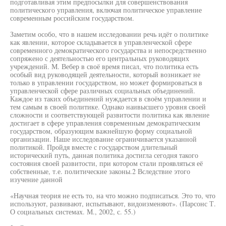
подготавливая этим предпосылки для совершенствования
политического управления, включая политическое управление
современным российским государством.
Заметим особо, что в нашем исследовании речь идёт о политике
как явлении, которое складывается в управленческой сфере
современного демократического государства и непосредственно
сопряжено с деятельностью его центральных руководящих
учреждений. М. Вебер в своё время писал, что политика есть
особый вид руководящей деятельности, который возникает не
только в управлении государством, но может формироваться в
управленческой сфере различных социальных объединений.
Каждое из таких объединений нуждается в своём управлении и
тем самым в своей политике. Однако наивысшего уровня своей
сложности и соответствующей развитости политика как явление
достигает в сфере управления современным демократическим
государством, образующим важнейшую форму социальной
организации. Наше исследование ограничивается указанной
политикой. Пройдя вместе с государством длительный
исторический путь, данная политика достигла сегодня такого
состояния своей развитости, при котором стали проявляться её
собственные, т.е. политические законы.2 Вследствие этого
изучение данной
«Научная теория не есть то, на что можно подписаться. Это то, что
используют, развивают, испытывают, видоизменяют». (Парсонс Т.
О социальных системах. М., 2002, с. 55.)