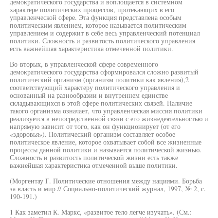
демократического государства и воплощается в системном
характере политических процессов, протекающих в его
управленческой сфере. Эта функция представлена особым
политическим явлением, которое называется политическим
управлением и содержит в себе весь управленческий потенциал
политики. Сложность и развитость политического управления
есть важнейшая характеристика отмеченной политики.
Во-вторых, в управленческой сфере современного
демократического государства сформировался сложно развитый
политический организм (организм политики как явления),2
соответствующий характеру политического управления и
основанный на разнообразии и внутреннем единстве
складывающихся в этой сфере политических связей. Наличие
такого организма означает, что управленческая миссия политики
реализуется в непосредственной связи с его жизнедеятельностью и
напрямую зависит от того, как он функционирует (от его
«здоровья»). Политический организм составляет особое
политическое явление, которое охватывает собой все жизненные
процессы данной политики и называется политической жизнью.
Сложность и развитость политической жизни есть также
важнейшая характеристика отмеченной выше политики.
(Моргентау Г. Политические отношения между нациями. Борьба
за власть и мир // Социально-политический журнал, 1997, № 2, с.
190-191.)
1 Как заметил К. Маркс, «развитое тело легче изучать». (См.: