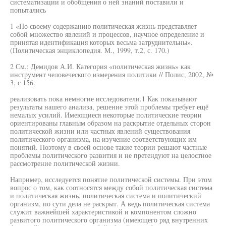
систематизации и обобщения о ней знаний поставили и
попытались
1 «По своему содержанию политическая жизнь представляет
собой множество явлений и процессов, научное определение и
принятая идентификация которых весьма затруднительны».
(Политическая энциклопедия. М., 1999, т.2, с. 170.)
2 См.: Демидов А.И. Категория «политическая жизнь» как
инструмент человеческого измерения политики // Полис, 2002, №
3, с 156.
реализовать пока немногие исследователи.1 Как показывают
результаты нашего анализа, решение этой проблемы требует ещё
немалых усилий. Имеющиеся некоторые политические теории
ориентированы главным образом на раскрытие отдельных сторон
политической жизни или частных явлений существования
политического организма, на изучение соответствующих им
понятий. Поэтому в своей основе такие теории решают частные
проблемы политического развития и не претендуют на целостное
рассмотрение политической жизни.
Например, исследуется понятие политической системы. При этом
вопрос о том, как соотносятся между собой политическая система
и политическая жизнь, политическая система и политический
организм, по сути дела не раскрыт. А ведь политическая система
служит важнейшей характеристикой и компонентом сложно
развитого политического организма (имеющего ряд внутренних