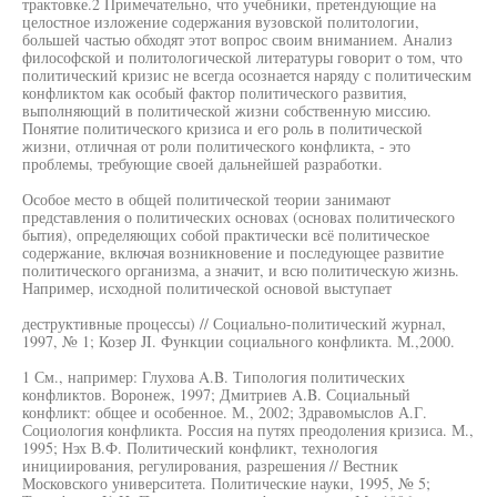
трактовке.2 Примечательно, что учебники, претендующие на
целостное изложение содержания вузовской политологии,
большей частью обходят этот вопрос своим вниманием. Анализ
философской и политологической литературы говорит о том, что
политический кризис не всегда осознается наряду с политическим
конфликтом как особый фактор политического развития,
выполняющий в политической жизни собственную миссию.
Понятие политического кризиса и его роль в политической
жизни, отличная от роли политического конфликта, - это
проблемы, требующие своей дальнейшей разработки.
Особое место в общей политической теории занимают
представления о политических основах (основах политического
бытия), определяющих собой практически всё политическое
содержание, включая возникновение и последующее развитие
политического организма, а значит, и всю политическую жизнь.
Например, исходной политической основой выступает
деструктивные процессы) // Социально-политический журнал,
1997, № 1; Козер JI. Функции социального конфликта. М.,2000.
1 См., например: Глухова A.B. Типология политических
конфликтов. Воронеж, 1997; Дмитриев A.B. Социальный
конфликт: общее и особенное. М., 2002; Здравомыслов А.Г.
Социология конфликта. Россия на путях преодоления кризиса. М.,
1995; Нэх В.Ф. Политический конфликт, технология
инициирования, регулирования, разрешения // Вестник
Московского университета. Политические науки, 1995, № 5;