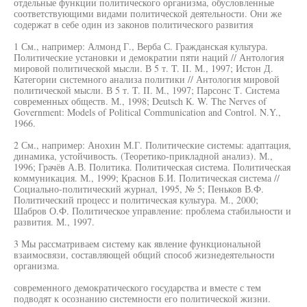
отдельные функции политического организма, обусловленные
соответствующими видами политической деятельности. Они же
содержат в себе один из законов политического развития
1 См., например: Алмонд Г., Верба С. Гражданская культура.
Политические установки и демократии пяти наций // Антология
мировой политической мысли. В 5 т. T. II. М., 1997; Истон Д.
Категории системного анализа политики // Антология мировой
политической мысли. В 5 т. T. II. М., 1997; Парсонс Т. Система
современных обществ. М., 1998; Deutsch К. W. The Nerves of
Government: Models of Political Communication and Control. N.Y.,
1966.
2 См., например: Анохин М.Г. Политические системы: адаптация,
динамика, устойчивость. (Теоретико-прикладной анализ). М.,
1996; Грачёв А.В. Политика. Политическая система. Политическая
коммуникация. М., 1999; Краснов Б.И. Политическая система //
Социально-политический журнал, 1995, № 5; Пеньков В.Ф.
Политический процесс и политическая культура. М., 2000;
Шабров О.Ф. Политическое управление: проблема стабильности и
развития. М., 1997.
3 Мы рассматриваем систему как явление функциональной
взаимосвязи, составляющей общий способ жизнедеятельности
организма.
современного демократического государства и вместе с тем
подводят к осознанию системности его политической жизни.