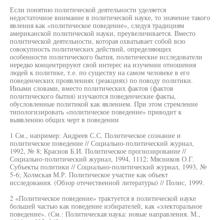
Если понятию политической деятельности уделяется
недостаточное внимание в политической науке, то значение такого
явления как «политическое поведение», следуя традициям
американской политической науки, преувеличивается. Вместо
политической деятельности, которая охватывает собой всю
совокупность политических действий, определяющих
особенности политического бытия, политические исследователи
нередко концентрируют свой интерес на изучении отношения
людей к политике, т.е. по существу на самом человеке в его
поведенческих проявлениях (реакциях) по поводу политики.
Иными словами, вместо политических фактов (фактов
политического бытия) изучаются поведенческие факты,
обусловленные политикой как явлением. При этом стремление
типологизировать «политическое поведение» приводит к
выявлению общих черт в поведении
1 См., например: Андреев С.С. Политическое сознание и
политическое поведение // Социально-политический журнал,
1992, № 8; Краснов Б.И. Политическое прогнозирование //
Социально-политический журнал, 1994, 1112; Мясников О.Г.
Субъекты политики // Социально-политический журнал, 1993, №
5-6; Холмская М.Р. Политическое участие как объект
исследования. (Обзор отечественной литературы) // Полис, 1999.
2 «Политическое поведение» трактуется в политической науке
большей частью как поведение избирателей, как «электоральное
поведение». (См.: Политическая наука: новые направления. М.,