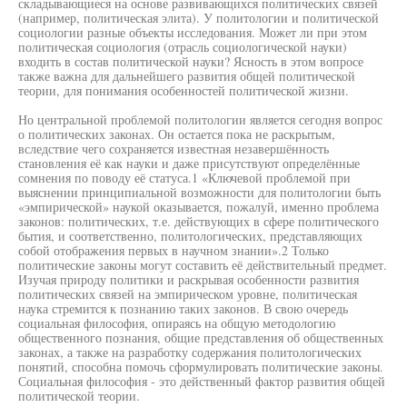
складывающиеся на основе развивающихся политических связей
(например, политическая элита). У политологии и политической
социологии разные объекты исследования. Может ли при этом
политическая социология (отрасль социологической науки)
входить в состав политической науки? Ясность в этом вопросе
также важна для дальнейшего развития общей политической
теории, для понимания особенностей политической жизни.
Но центральной проблемой политологии является сегодня вопрос
о политических законах. Он остается пока не раскрытым,
вследствие чего сохраняется известная незавершённость
становления её как науки и даже присутствуют определённые
сомнения по поводу её статуса.1 «Ключевой проблемой при
выяснении принципиальной возможности для политологии быть
«эмпирической» наукой оказывается, пожалуй, именно проблема
законов: политических, т.е. действующих в сфере политического
бытия, и соответственно, политологических, представляющих
собой отображения первых в научном знании».2 Только
политические законы могут составить её действительный предмет.
Изучая природу политики и раскрывая особенности развития
политических связей на эмпирическом уровне, политическая
наука стремится к познанию таких законов. В свою очередь
социальная философия, опираясь на общую методологию
общественного познания, общие представления об общественных
законах, а также на разработку содержания политологических
понятий, способна помочь сформулировать политические законы.
Социальная философия - это действенный фактор развития общей
политической теории.