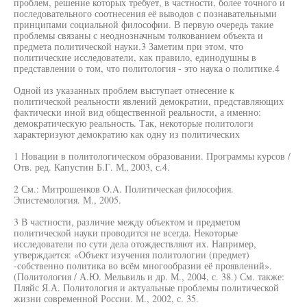
проблем, решение которых требует, в частности, более точного и
последовательного соотнесения её выводов с познавательными
принципами социальной философии. В первую очередь такие
проблемы связаны с неоднозначным толкованием объекта и
предмета политической науки.3 Заметим при этом, что
политические исследователи, как правило, единодушны в
представлении о том, что политология - это наука о политике.4
Одной из указанных проблем выступает отнесение к
политической реальности явлений демократии, представляющих
фактически иной вид общественной реальности, а именно:
демократическую реальность. Так, некоторые политологи
характеризуют демократию как одну из политических
1 Новации в политологическом образовании. Программы курсов /
Отв. ред. Капустин Б.Г. М„ 2003, с.4.
2 См.: Митрошенков O.A. Политическая философия.
Эпистемология. М., 2005.
3 В частности, различие между объектом и предметом
политической науки проводится не всегда. Некоторые
исследователи по сути дела отождествляют их. Например,
утверждается: «Объект изучения политологии (предмет)
-собственно политика во всём многообразии её проявлений».
(Политология / А.Ю. Мельвиль и др. М., 2004, с. 38.) См. также:
Пляйс Я.А. Политология и актуальные проблемы политической
жизни современной России. М., 2002, с. 35.