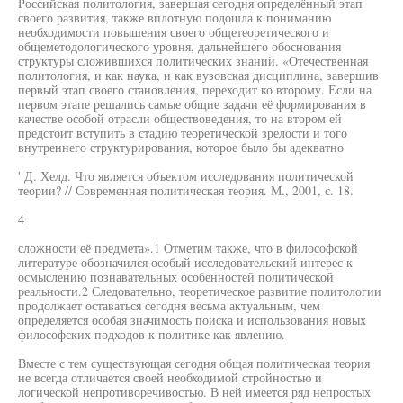
Российская политология, завершая сегодня определённый этап
своего развития, также вплотную подошла к пониманию
необходимости повышения своего общетеоретического и
общеметодологического уровня, дальнейшего обоснования
структуры сложившихся политических знаний. «Отечественная
политология, и как наука, и как вузовская дисциплина, завершив
первый этап своего становления, переходит ко второму. Если на
первом этапе решались самые общие задачи её формирования в
качестве особой отрасли обществоведения, то на втором ей
предстоит вступить в стадию теоретической зрелости и того
внутреннего структурирования, которое было бы адекватно
' Д. Хелд. Что является объектом исследования политической
теории? // Современная политическая теория. М., 2001, с. 18.
4
сложности её предмета».1 Отметим также, что в философской
литературе обозначился особый исследовательский интерес к
осмыслению познавательных особенностей политической
реальности.2 Следовательно, теоретическое развитие политологии
продолжает оставаться сегодня весьма актуальным, чем
определяется особая значимость поиска и использования новых
философских подходов к политике как явлению.
Вместе с тем существующая сегодня общая политическая теория
не всегда отличается своей необходимой стройностью и
логической непротиворечивостью. В ней имеется ряд непростых