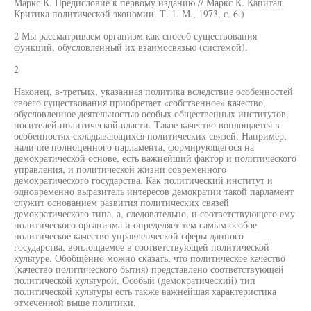
Маркс К. Предисловие к первому изданию // Маркс К. Капитал.
Критика политической экономии. Т. 1. М., 1973, с. 6.)
2 Мы рассматриваем организм как способ существования
функций, обусловленный их взаимосвязью (системой).
2
Наконец, в-третьих, указанная политика вследствие особенностей
своего существования приобретает «собственное» качество,
обусловленное деятельностью особых общественных институтов,
носителей политической власти. Такое качество воплощается в
особенностях складывающихся политических связей. Например,
наличие полноценного парламента, формирующегося на
демократической основе, есть важнейший фактор и политического
управления, и политической жизни современного
демократического государства. Как политический институт и
одновременно выразитель интересов демократии такой парламент
служит основанием развития политических связей
демократического типа, а, следовательно, и соответствующего ему
политического организма и определяет тем самым особое
политическое качество управленческой сферы данного
государства, воплощаемое в соответствующей политической
культуре. Обобщённо можно сказать, что политическое качество
(качество политического бытия) представлено соответствующей
политической культурой. Особый (демократический) тип
политической культуры есть также важнейшая характеристика
отмеченной выше политики.