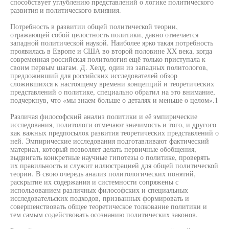
способствует углублению представлений о логике политического
развития и политического влияния.
Потребность в развитии общей политической теории,
отражающей собой целостность политики, давно отмечается
западной политической наукой. Наиболее ярко такая потребность
проявилась в Европе и США во второй половине XX века, когда
современная российская политология ещё только приступала к
своим первым шагам. Д. Хелд, один из западных политологов,
предложивший для российских исследователей обзор
сложившихся к настоящему времени концепций и теоретических
представлений о политике, специально обратил на это внимание,
подчеркнув, что «мы знаем больше о деталях и меньше о целом».1
Различая философский анализ политики и её эмпирические
исследования, политологи отмечают значимость и того, и другого
как важных предпосылок развития теоретических представлений о
ней. Эмпирические исследования подготавливают фактический
материал, который позволяет делать первичные обобщения,
выдвигать конкретные научные гипотезы о политике, проверять
их правильность и служит иллюстрацией для общей политической
теории. В свою очередь анализ политологических понятий,
раскрытие их содержания и системности сопряжены с
использованием различных философских и специальных
исследовательских подходов, призванных формировать и
совершенствовать общее теоретическое толкование политики и
тем самым содействовать осознанию политических законов.