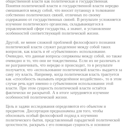
общественной власти как политическая и государственная.
Понятия политической власти и государственной власти нередко
смешиваются между собой, что вносит путаницу в толкование
собственно политических связей, отличных по своему
содержанию от государственных связей. В результате усложняется
изучение политического организма, складывающегося в
управленческой сфере государства, а значит, и установление
особенностей соответствующей политической жизни.
Другой, не менее сложной проблемой философского познания
политической власти служит разделение между собой таких
вопросов, как власть и её «субъективное» использование.
Очевидно, что данные вопросы сопряжены между собой, но также
очевидно и то, что они не тождественны. Если их не различать и
не разграничивать, что нередко и происходит, то в результате
получается, что «использование политической власти» выдается за
саму эту власть. Например, когда политическая власть трактуется
как «способность оказывать определённое воздействие», то в этом
случае речь идет именно о субъективном использовании этой
власти. При этом сущность политической власти остаётся
фактически не раскрытой. А в итоге затрудняется изучение
особенностей политической жизни.
Цель и задачи исследования определяются его объектом и
предметом. Диссертация предназначена для того, чтобы
обосновать особый философский подход к изучению
политического бытия, представленный парадигмой политической
целостности, раскрыть с его помощью сущность и основное