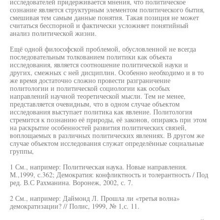
исследователей придерживается мнения, что политическое
сознание является структурным элементом политического бытия,
смешивая тем самым данные понятия. Такая позиция не может
считаться бесспорной и фактически усложняет понятийный
анализ политической жизни.
Ещё одной философской проблемой, обусловленной не всегда
последовательным толкованием политики как объекта
исследования, является соотношение политической науки и
других, смежных с ней дисциплин. Особенно необходимо и в то
же время достаточно сложно провести разграничение
политологии и политической социологии как особых
направлений научной теоретической мысли. Тем не менее,
представляется очевидным, что в одном случае объектом
исследования выступает политика как явление. Политология
стремится к познанию её природы, её законов, опираясь при этом
на раскрытие особенностей развития политических связей,
воплощаемых в различных политических явлениях. В другом же
случае объектом исследования служат определённые социальные
группы,
1 См., например: Политическая наука. Новые направления.
М.,1999, с.362; Демократия: конфликтность и толерантность / Под
ред. В.С Рахманина. Воронеж, 2002, с. 7.
2 См., например: Даймонд Л. Прошла ли «третья волна»
демократизации? // Полис, 1999, № 1,с. 11.