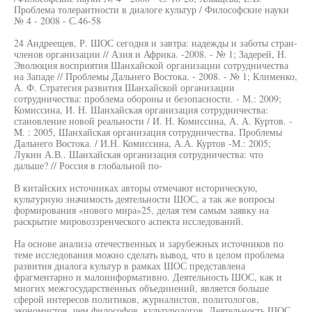
Проблема толерантности в диалоге культур / Философские науки
№ 4 - 2008 - С.46-58
24 Андреещев, Р. ШОС сегодня и завтра: надежды и заботы стран-
членов организации // Азия и Африка. -2008. - № 1; Задерей, Н.
Эволюция восприятия Шанхайской организации сотрудничества
на Западе // Проблемы Дальнего Востока. - 2008. - № 1; Клименко,
А. Ф. Стратегия развития Шанхайской организации
сотрудничества: проблема обороны и безопасности. - М.: 2009;
Комиссина, И. Н. Шанхайская организация сотрудничества:
становление новой реальности / И. Н. Комиссина, А. А. Куртов. -
M. : 2005, Шанхайская организация сотрудничества. Проблемы
Дальнего Востока. / И.Н. Комиссина, А.А. Куртов -M.: 2005;
Лукин А.В.. Шанхайская организация сотрудничества: что
дальше? // Россия в глобальной по-
В китайских источниках авторы отмечают историческую,
культурную значимость деятельности ШОС, а так же вопросы
формирования «нового мира»25, делая тем самым заявку на
раскрытие мировоззренческого аспекта исследований.
На основе анализа отечественных и зарубежных источников по
теме исследования можно сделать вывод, что в целом проблема
развития диалога культур в рамках ШОС представлена
фрагментарно и малоинформативно. Деятельность ШОС, как и
многих межгосударственных объединений, является больше
сферой интересов политиков, журналистов, политологов,
экономистов, чем философов, культурологов. Деятельность ШОС