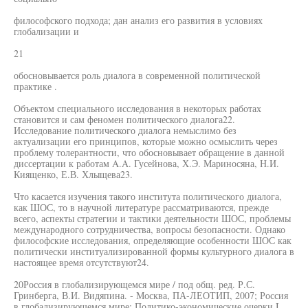
философского подхода; дан анализ его развития в условиях
глобализации и
21
обосновывается роль диалога в современной политической
практике .
Объектом специального исследования в некоторых работах
становится и сам феномен политического диалога22.
Исследование политического диалога немыслимо без
актуализации его принципов, которые можно осмыслить через
проблему толерантности, что обосновывает обращение в данной
диссертации к работам A.A. Гусейнова, Х.Э. Мариносяна, Н.И.
Киященко, Е.В. Хлыщева23.
Что касается изучения такого института политического диалога,
как ШОС, то в научной литературе рассматриваются, прежде
всего, аспекты стратегии и тактики деятельности ШОС, проблемы
международного сотрудничества, вопросы безопасности. Однако
философские исследования, определяющие особенности ШОС как
политически институализированной формы культурного диалога в
настоящее время отсутствуют24.
20Россия в глобализирующемся мире / под общ. ред. Р.С.
Гринберга, В.И. Видяпина. - Москва, ПА-ЛЕОТИП, 2007; Россия
в глобализирующемся мире: Политико-экономические очерки I