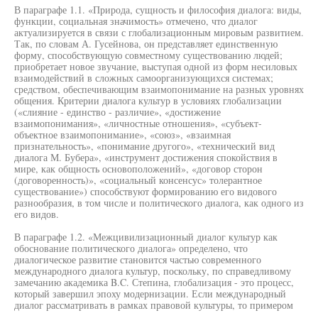
В параграфе 1.1. «Природа, сущность и философия диалога: виды,
функции, социальная значимость» отмечено, что диалог
актуализируется в связи с глобализационным мировым развитием.
Так, по словам А. Гусейнова, он представляет единственную
форму, способствующую совместному существованию людей;
приобретает новое звучание, выступая одной из форм несиловых
взаимодействий в сложных самоорганизующихся системах;
средством, обеспечивающим взаимопонимание на разных уровнях
общения. Критерии диалога культур в условиях глобализации
(«слияние - единство - различие», «достижение
взаимопонимания», «личностные отношения», «субъект-
объектное взаимопонимание», «союз», «взаимная
признательность», «понимание другого», «технический вид
диалога М. Бубера», «инструмент достижения спокойствия в
мире, как общность основоположений», «договор сторон
(договоренность)», «социальный консенсус» толерантное
существование») способствуют формированию его видового
разнообразия, в том числе и политического диалога, как одного из
его видов.
В параграфе 1.2. «Межцивилизационный диалог культур как
обоснование политического диалога» определено, что
диалогическое развитие становится частью современного
международного диалога культур, поскольку, по справедливому
замечанию академика B.C. Степина, глобализация - это процесс,
который завершил эпоху модернизации. Если международный
диалог рассматривать в рамках правовой культуры, то примером