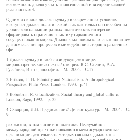
возможность диалогу стать «повседневной и всепроникающей
реальностью»4.
Одним из видов диалога культур в современных условиях
выступает диалог политический, так как только он способен на
уровне консолидации разных политических интересов
сформировать стратегию и тактику гармоничного
сосуществования миров. Диалог стал новым ключевым понятием
для осмысления процессов взаимодействия сторон в различных
сфе-
1 Диалог культур в глобализируюущемся мире:
мировоззренческие аспекты / отв. ред. B.C. Степин, А.А.
Гусейнов; Ин-т философии. - М.: 2005. - С.17.
2 Eriksen, Т. Н. Ethnicity and Nationalism. Anthropological
Perspective. Pluto Press: London, 1993.- p.41
3 Robertson, R. Glocalization. Social theory and global culture.
London, Sage, 1992. - p. 23
4 Скворцов, Л.В. Предисловие // Диалог культур. - М.: 2004. - С.
9.
pax жизни, в том числе и в политике. Неслучайно в
международной практике появляются межгосударственные
организации, деятельность которых связана с диалогом в
различных областях5. Так, например, Институт глобального