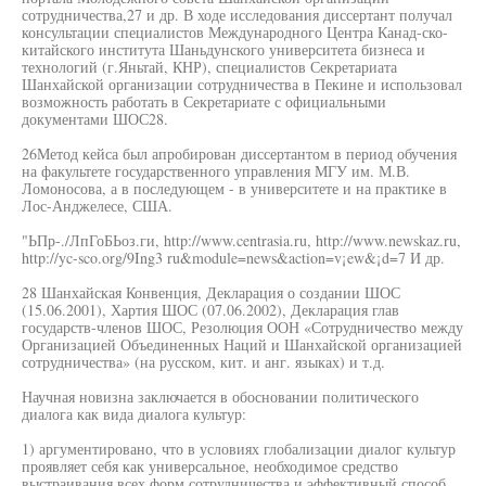
сотрудничества,27 и др. В ходе исследования диссертант получал
консультации специалистов Международного Центра Канад-ско-
китайского института Шаньдунского университета бизнеса и
технологий (г.Яньтай, КНР), специалистов Секретариата
Шанхайской организации сотрудничества в Пекине и использовал
возможность работать в Секретариате с официальными
документами ШОС28.
26Метод кейса был апробирован диссертантом в период обучения
на факультете государственного управления МГУ им. М.В.
Ломоносова, а в последующем - в университете и на практике в
Лос-Анджелесе, США.
"ЬПр-./ЛпГоБЬоз.ги, http://www.centrasia.ru, http://www.newskaz.ru,
http://yc-sco.org/9Ing3 ru&module=news&action=v¡ew&¡d=7 И др.
28 Шанхайская Конвенция, Декларация о создании ШОС
(15.06.2001), Хартия ШОС (07.06.2002), Декларация глав
государств-членов ШОС, Резолюция ООН «Сотрудничество между
Организацией Объединенных Наций и Шанхайской организацией
сотрудничества» (на русском, кит. и анг. языках) и т.д.
Научная новизна заключается в обосновании политического
диалога как вида диалога культур:
1) аргументировано, что в условиях глобализации диалог культур
проявляет себя как универсальное, необходимое средство
выстраивания всех форм сотрудничества и эффективный способ