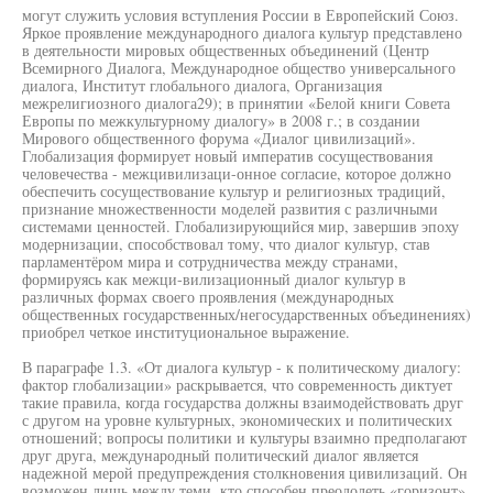
могут служить условия вступления России в Европейский Союз.
Яркое проявление международного диалога культур представлено
в деятельности мировых общественных объединений (Центр
Всемирного Диалога, Международное общество универсального
диалога, Институт глобального диалога, Организация
межрелигиозного диалога29); в принятии «Белой книги Совета
Европы по межкультурному диалогу» в 2008 г.; в создании
Мирового общественного форума «Диалог цивилизаций».
Глобализация формирует новый императив сосуществования
человечества - межцивилизаци-онное согласие, которое должно
обеспечить сосуществование культур и религиозных традиций,
признание множественности моделей развития с различными
системами ценностей. Глобализирующийся мир, завершив эпоху
модернизации, способствовал тому, что диалог культур, став
парламентёром мира и сотрудничества между странами,
формируясь как межци-вилизационный диалог культур в
различных формах своего проявления (международных
общественных государственных/негосударственных объединениях)
приобрел четкое институциональное выражение.
В параграфе 1.3. «От диалога культур - к политическому диалогу:
фактор глобализации» раскрывается, что современность диктует
такие правила, когда государства должны взаимодействовать друг
с другом на уровне культурных, экономических и политических
отношений; вопросы политики и культуры взаимно предполагают
друг друга, международный политический диалог является
надежной мерой предупреждения столкновения цивилизаций. Он
возможен лишь между теми, кто способен преодолеть «горизонт»