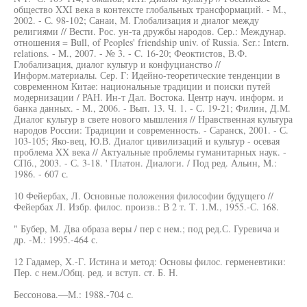
общество XXI века в контексте глобальных трансформаций. - М.,
2002. - С. 98-102; Санаи, М. Глобализация и диалог между
религиями // Вести. Рос. ун-та дружбы народов. Сер.: Междунар.
отношения = Bull, of Peoples' friendship univ. of Russia. Ser.: Intern.
relations. - M., 2007. - № 3. - C. 16-20; Феоктистов, В.Ф.
Глобализация, диалог культур и конфуцианство //
Информ.материалы. Сер. Г: Идейно-теоретические тенденции в
современном Китае: национальные традиции и поиски путей
модернизации / РАН. Ин-т Дал. Востока. Центр науч. информ. и
банка данных. - М., 2006. - Вып. 13. Ч. 1. - С. 19-21; Филин, Д.М.
Диалог культур в свете нового мышления // Нравственная культура
народов России: Традиции и современность. - Саранск, 2001. - С.
103-105; Яко-вец, Ю.В. Диалог цивилизаций и культур - осевая
проблема XX века // Актуальные проблемы гуманитарных наук. -
СПб., 2003. - С. 3-18. ' Платон. Диалоги. / Под ред. Альин, M.:
1986. - 607 с.
10 Фейербах, Л. Основные положения философии будущего //
Фейербах Л. Избр. филос. произв.: В 2 т. Т. 1.М., 1955.-С. 168.
" Бубер, М. Два образа веры / пер с нем.; под ред.С. Гуревича и
др. -М.: 1995.-464 с.
12 Гадамер, Х.-Г. Истина и метод: Основы филос. герменевтики:
Пер. с нем./Общ. ред. и вступ. ст. Б. Н.
Бессонова.—М.: 1988.-704 с.