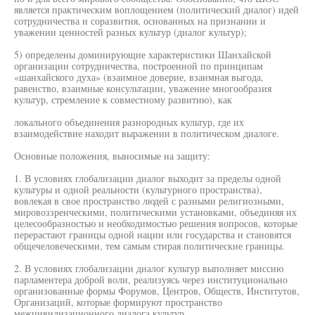
является практическим воплощением (политический диалог) идей
сотрудничества и соразвития, основанных на признании и
уважении ценностей разных культур (диалог культур);
5) определены доминирующие характеристики Шанхайской
организации сотрудничества, построенной по принципам
«шанхайского духа» (взаимное доверие, взаимная выгода,
равенство, взаимные консультации, уважение многообразия
культур, стремление к совместному развитию), как
локального объединения разнородных культур, где их
взаимодействие находит выражении в политическом диалоге.
Основные положения, выносимые на защиту:
1. В условиях глобализации диалог выходит за пределы одной
культуры и одной реальности (культурного пространства),
вовлекая в свое пространство людей с разными религиозными,
мировоззренческими, политическими установками, объединяя их
целесообразностью и необходимостью решения вопросов, которые
перерастают границы одной нации или государства и становятся
общечеловеческими, тем самым стирая политические границы.
2. В условиях глобализации диалог культур выполняет миссию
парламентера доброй воли, реализуясь через институционально
организованные формы Форумов, Центров, Обществ, Институтов,
Организаций, которые формируют пространство
межцивилизационного диалога культур.