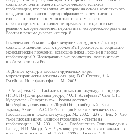
социально-политического психологического аспектов
глобализации, что позволяет их авторам на основе комплексного
междисциплинарного подхода обращаются к осмыслению
социально-политическим, психологическим аспектов
глобализации, что позволяет им предложить теоретические
решения, которые намечают перспективы исторического развития
России в режиме диалога культур18.
В коллективной монографии ведущих сотрудников Института
социально-экономических проблем РАН рассмотрены социально-
экономические проблемы, встающие перед Россией в период
глобализации19. Исследование экономических, политических
проблем развития Рос-
16 Диалог культур в глобализирующемся мире:
мировоззренческие аспекты / отв. ред. B.C. Степин, A.A.
Гусейнов. Ин-т философии. - М.: 2005
17 Астафьева, О.Н. Глобализация как социокультурный процесс
(15.04.11) [Электронный ресурс] / О.Н. Астафьева // Сайт С.П.
Курдюмова «Синергетика» - Режим доступа:
http://spkurdyumov.narod.ru/RagslO.htm, свободный - Загл. с
экрана.; Ахиезер, A.C. Глобализация России и человечества.
Глобализация и локальная культура. М., 2002. - 238 е.; Бек, У. Что
такое глобализация? Ошибки глобализма - ответы на
глобализацию. - М.: 2001. - 304 е.; Глобалистика: Энциклопедия. /
Гл. ред. И.И. Мазур, А.Н. Чумаков; центр научных и прикладных
программ «Диалог». - М.: 2003. - 1328 е.; Гранин Ю.Д.