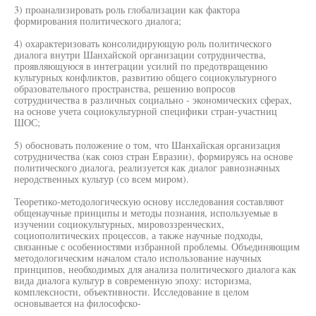
3) проанализировать роль глобализации как фактора
формирования политического диалога;
4) охарактеризовать консолидирующую роль политического
диалога внутри Шанхайской организации сотрудничества,
проявляющуюся в интеграции усилий по предотвращению
культурных конфликтов, развитию общего социокультурного
образовательного пространства, решению вопросов
сотрудничества в различных социально - экономических сферах,
на основе учета социокультурной специфики стран-участниц
ШОС;
5) обосновать положение о том, что Шанхайская организация
сотрудничества (как союз стран Евразии), формируясь на основе
политического диалога, реализуется как диалог равнозначных
неродственных культур (со всем миром).
Теоретико-методологическую основу исследования составляют
общенаучные принципы и методы познания, используемые в
изучении социокультурных, мировоззренческих,
социополитических процессов, а также научные подходы,
связанные с особенностями избранной проблемы. Объединяющим
методологическим началом стало использование научных
принципов, необходимых для анализа политического диалога как
вида диалога культур в современную эпоху: историзма,
комплексности, объективности. Исследование в целом
основывается на философско-