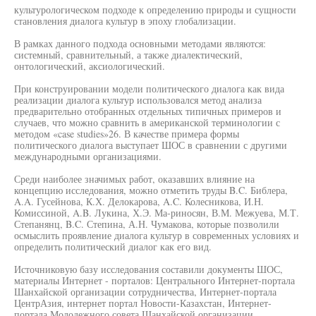
культурологическом подходе к определению природы и сущности
становления диалога культур в эпоху глобализации.
В рамках данного подхода основными методами являются:
системный, сравнительный, а также диалектический,
онтологический, аксиологический.
При конструировании модели политического диалога как вида
реализации диалога культур использовался метод анализа
предварительно отобранных отдельных типичных примеров и
случаев, что можно сравнить в американской терминологии с
методом «case studies»26. В качестве примера формы
политического диалога выступает ШОС в сравнении с другими
международными организациями.
Среди наиболее значимых работ, оказавших влияние на
концепцию исследования, можно отметить труды B.C. Библера,
A.A. Гусейнова, К.Х. Делокарова, A.C. Колесникова, И.Н.
Комиссиной, A.B. Лукина, Х.Э. Ма-риносян, В.М. Межуева, М.Т.
Степанянц, B.C. Степина, А.Н. Чумакова, которые позволили
осмыслить проявление диалога культур в современных условиях и
определить политический диалог как его вид.
Источниковую базу исследования составили документы ШОС,
материалы Интернет - порталов: Центрального Интернет-портала
Шанхайской организации сотрудничества, Интернет-портала
ЦентрАзия, интернет портал Новости-Казахстан, Интернет-
портала Молодежного совета Шанхайской организации