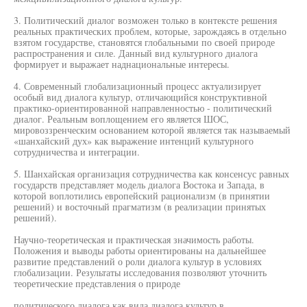
3. Политический диалог возможен только в контексте решения
реальных практических проблем, которые, зарождаясь в отдельно
взятом государстве, становятся глобальными по своей природе
распространения и силе. Данный вид культурного диалога
формирует и выражает наднациональные интересы.
4. Современный глобализационный процесс актуализирует
особый вид диалога культур, отличающийся конструктивной
практико-ориентированной направленностью - политический
диалог. Реальным воплощением его является ШОС,
мировоззренческим основанием которой является так называемый
«шанхайский дух» как выражение интенций культурного
сотрудничества и интеграции.
5. Шанхайская организация сотрудничества как консенсус равных
государств представляет модель диалога Востока и Запада, в
которой воплотились европейский рационализм (в принятии
решений) и восточный прагматизм (в реализации принятых
решений).
Научно-теоретическая и практическая значимость работы.
Положения и выводы работы ориентированы на дальнейшее
развитие представлений о роли диалога культур в условиях
глобализации. Результаты исследования позволяют уточнить
теоретические представления о природе
политического диалога как вида диалога культур в