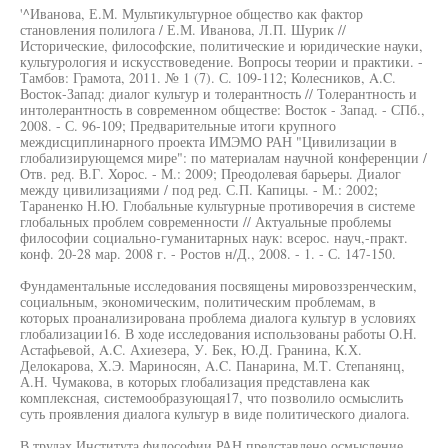
'^Иванова, Е.М. Мультикультурное общество как фактор
становления полилога / Е.М. Иванова, Л.П. Шурик //
Исторические, философские, политические и юридические науки,
культурология и искусствоведение. Вопросы теории и практики. -
Тамбов: Грамота, 2011. № 1 (7). С. 109-112; Колесников, A.C.
Восток-Запад: диалог культур и толерантность // Толерантность и
интолерантность в современном обществе: Восток - Запад. - СПб.,
2008. - С. 96-109; Предварительные итоги крупного
междисциплинарного проекта ИМЭМО РАН "Цивилизации в
глобализирующемся мире": по материалам научной конференции /
Отв. ред. В.Г. Хорос. - М.: 2009; Преодолевая барьеры. Диалог
между цивилизациями / под ред. С.П. Капицы. - М.: 2002;
Тараненко Н.Ю. Глобальные культурные противоречия в системе
глобальных проблем современности // Актуальные проблемы
философии социально-гуманитарных наук: всерос. науч,-практ.
конф. 20-28 мар. 2008 г. - Ростов н/Д., 2008. - 1. - С. 147-150.
Фундаментальные исследования посвящены мировоззренческим,
социальным, экономическим, политическим проблемам, в
которых проанализирована проблема диалога культур в условиях
глобализации16. В ходе исследования использованы работы О.Н.
Астафьевой, A.C. Ахиезера, У. Бек, Ю.Д. Гранина, К.Х.
Делокарова, Х.Э. Мариносян, A.C. Панарина, М.Т. Степанянц,
А.Н. Чумакова, в которых глобализация представлена как
комплексная, системообразующая17, что позволило осмыслить
суть проявления диалога культур в виде политического диалога.
В трудах Института философии РАН представлено осмысление