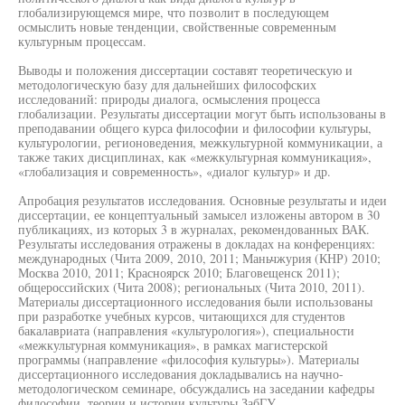
глобализирующемся мире, что позволит в последующем
осмыслить новые тенденции, свойственные современным
культурным процессам.
Выводы и положения диссертации составят теоретическую и
методологическую базу для дальнейших философских
исследований: природы диалога, осмысления процесса
глобализации. Результаты диссертации могут быть использованы в
преподавании общего курса философии и философии культуры,
культурологии, регионоведения, межкультурной коммуникации, а
также таких дисциплинах, как «межкультурная коммуникация»,
«глобализация и современность», «диалог культур» и др.
Апробация результатов исследования. Основные результаты и идеи
диссертации, ее концептуальный замысел изложены автором в 30
публикациях, из которых 3 в журналах, рекомендованных ВАК.
Результаты исследования отражены в докладах на конференциях:
международных (Чита 2009, 2010, 2011; Маньчжурия (КНР) 2010;
Москва 2010, 2011; Красноярск 2010; Благовещенск 2011);
общероссийских (Чита 2008); региональных (Чита 2010, 2011).
Материалы диссертационного исследования были использованы
при разработке учебных курсов, читающихся для студентов
бакалавриата (направления «культурология»), специальности
«межкультурная коммуникация», в рамках магистерской
программы (направление «философия культуры»). Материалы
диссертационного исследования докладывались на научно-
методологическом семинаре, обсуждались на заседании кафедры
философии, теории и истории культуры ЗабГУ.