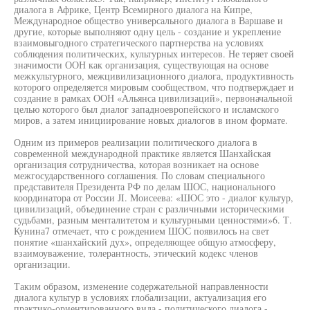
диалога в Африке, Центр Всемирного диалога на Кипре,
Международное общество универсального диалога в Варшаве и
другие, которые выполняют одну цель - создание и укрепление
взаимовыгодного стратегического партнерства на условиях
соблюдения политических, культурных интересов. Не теряет своей
значимости ООН как организация, существующая на основе
межкультурного, межцивилизационного диалога, продуктивность
которого определяется мировым сообществом, что подтверждает и
создание в рамках ООН «Альянса цивилизаций», первоначальной
целью которого был диалог западноевропейского и исламского
миров, а затем инициирование новых диалогов в ином формате.
Одним из примеров реализации политического диалога в
современной международной практике является Шанхайская
организация сотрудничества, которая возникает на основе
межгосударственного соглашения. По словам специального
представителя Президента РФ по делам ШОС, национального
координатора от России JI. Моисеева: «ШОС это - диалог культур,
цивилизаций, объединение стран с различными историческими
судьбами, разным менталитетом и культурными ценностями»6. Т.
Кунина7 отмечает, что с рождением ШОС появилось на свет
понятие «шанхайский дух», определяющее общую атмосферу,
взаимоуважение, толерантность, этический кодекс членов
организации.
Таким образом, изменение содержательной направленности
диалога культур в условиях глобализации, актуализация его
практико-ориентированного вида - политического диалога -