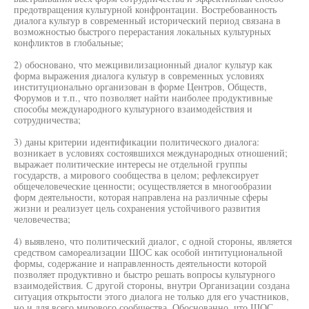
предотвращения культурной конфронтации. Востребованность
диалога культур в современный исторический период связана в
возможностью быстрого перерастания локальных культурных
конфликтов в глобальные;
2) обосновано, что межцивилизационный диалог культур как
форма выражения диалога культур в современных условиях
институционально организован в форме Центров, Обществ,
Форумов и т.п., что позволяет найти наиболее продуктивные
способы международного культурного взаимодействия и
сотрудничества;
3) даны критерии идентификации политического диалога:
возникает в условиях состоявшихся международных отношений;
выражает политические интересы не отдельной группы
государств, а мирового сообщества в целом; рефлексирует
общечеловеческие ценности; осуществляется в многообразии
форм деятельности, которая направлена на различные сферы
жизни и реализует цель сохранения устойчивого развития
человечества;
4) выявлено, что политический диалог, с одной стороны, является
средством самореализации ШОС как особой интитуциональной
формы, содержание и направленность деятельности которой
позволяет продуктивно и быстро решать вопросы культурного
взаимодействия. С другой стороны, внутри Организации создана
ситуация открытости этого диалога не только для его участников,
но и для всего мирового сообщества. Обоснованно, что ШОС