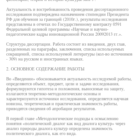
Актуальность и востребованность проведения диссертационного
исследования подтверждена назначением стипендии Президента
РФ для обучения за границей (2010г.), результаты исследования
представлены в отчетах по Государственному контракту 0591
Федеральной целевой программы «Научные и научно-
педагогические кадры инновационной России 20092013 гг.».
Структура диссертации. Работа состоит из введения, двух глав,
разделенных на параграфы, заключения, списка используемых
сокращений, списка используемой литературы (кол-во источников
- 309) на русском и иностранных языках.
2. ОСНОВНОЕ СОДЕРЖАНИЕ РАБОТЫ
Во «Введении» обосновывается актуальность исследуемой работы,
определяются объект, предмет, цели и задачи исследования,
формулируются гипотеза и положения, выносимые на защиту,
излагаются теоретико-методологические основы и
характеризуются источники исследования, определяется научная
новизна, теоретическая и практическая значимость работы,
приводятся сведения об апробации результатов.
В первой главе «Методологические подходы к осмыслению
понятия «политический диалог как вид диалога культур» через
анализ природы диалога культур определена значимость
политического диалога, как его вида.