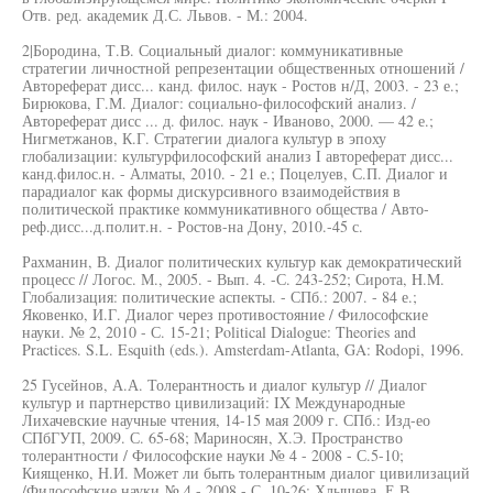
Отв. ред. академик Д.С. Львов. - М.: 2004.
2|Бородина, Т.В. Социальный диалог: коммуникативные
стратегии личностной репрезентации общественных отношений /
Автореферат дисс... канд. филос. наук - Ростов н/Д, 2003. - 23 е.;
Бирюкова, Г.М. Диалог: социально-философский анализ. /
Автореферат дисс ... д. филос. наук - Иваново, 2000. — 42 е.;
Нигметжанов, К.Г. Стратегии диалога культур в эпоху
глобализации: культурфилософский анализ I автореферат дисс...
канд.филос.н. - Алматы, 2010. - 21 е.; Поцелуев, С.П. Диалог и
парадиалог как формы дискурсивного взаимодействия в
политической практике коммуникативного общества / Авто-
реф.дисс...д.полит.н. - Ростов-на Дону, 2010.-45 с.
Рахманин, В. Диалог политических культур как демократический
процесс // Логос. М., 2005. - Вып. 4. -С. 243-252; Сирота, H.M.
Глобализация: политические аспекты. - СПб.: 2007. - 84 е.;
Яковенко, И.Г. Диалог через противостояние / Философские
науки. № 2, 2010 - С. 15-21; Political Dialogue: Theories and
Practices. S.L. Esquith (eds.). Amsterdam-Atlanta, GA: Rodopi, 1996.
25 Гусейнов, А.А. Толерантность и диалог культур // Диалог
культур и партнерство цивилизаций: IX Международные
Лихачевские научные чтения, 14-15 мая 2009 г. СПб.: Изд-ео
СПбГУП, 2009. С. 65-68; Мариносян, Х.Э. Пространство
толерантности / Философские науки № 4 - 2008 - С.5-10;
Киященко, Н.И. Может ли быть толерантным диалог цивилизаций
/Философские науки № 4 - 2008 - С. 10-26; Хлыщева, Е.В.