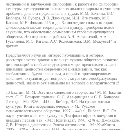
чественной и зарубежной философии, к работам по философии
культуры, культурологии, в которых анализ природы и сущности,
проблемы диалога представлены в трудах М.М. Бахтина, B.C.
Библера, М. Бубера, Д.В. Джо-хадзе, И.И. Игнатенко, М.С.
Кагана, М.Н. Фоминой13 и др. За последние годы в истории
философской мысли теория диалога культур приобрела новое
звучание, что обосновано осмыслением глобализирующегося
общества. Это отражено в работах А.Н. Астафьевой, A.A.
Гусейнова, М.С. Кагана, A.C. Колесникова, В.М. Межуева14 и
других.
Представляют научный интерес публикации, в которых
рассматриваются: диалог в поликультурном обществе; развитие
цивилизаций в глобализирующемся мире; представлен анализ
динамики ценностей современной цивилизации, так как
глобализация, будучи сложным, а порой и противоречивым
явлением, актуализирует вопрос о статусе системообразующих
ценностей, акцентируя внимание на вопросе о толерантности15.
13 Бахтин, М. М. Эстетика словесного творчества / М. М. Бахтин;
сост. С. Г. Бочаров; примеч. С. С. Аве-ринцева и С. Г. Бочарова.
2-е изд. - М.: 1986. - 445 е.; Библер, B.C. На гранях логики
культуры. Книга избранных очерков. - М.: Русское
феноменологическое общество, 1997. - 440 е., Библер, B.C. От
науко-учения к логике культуры: Два философских введения в
двадцать первый век. - М.: Политиздат, 1990. -278 е.; Джохадзе,
Д.В. История диалектики. Эпоха античности. - М.: КомКнига.
2005. - 328 е.; Игнатенко, И.И. Диалог культур и культура диалога