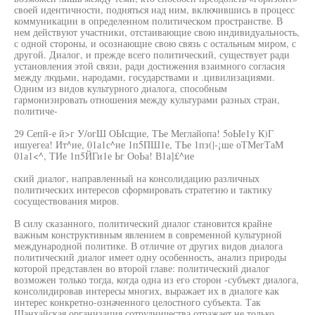
своей идентичности, подняться над ним, включившись в процесс
коммуникации в определенном политическом пространстве. В
нем действуют участники, отстаивающие свою индивидуальность,
с одной стороны, и осознающие свою связь с остальным миром, с
другой. Диалог, и прежде всего политический, существует ради
установления этой связи, ради достижения взаимного согласия
между людьми, народами, государствами и .цивилизациями.
Одним из видов культурного диалога, способным
гармонизировать отношения между культурами разных стран,
политиче-
29 Сепй-е й>г У/огШ ОЫсщие, ТЬе Меглайопа! 5оЫе1у К)Г
ишуегеа! Ит^ие, 01а1с^ие 1п5ПШ1е, ТЬе 1пз(|-¡ше оТМегТаМ
01а1<^, ТИе 1п5ЙГи1е Ьг ОоЬа! В1а]£^ие
ский диалог, направленный на консолидацию различных
политических интересов сформировать стратегию и тактику
сосуществования миров.
В силу сказанного, политический диалог становится крайне
важным конструктивным явлением в современной культурной
международной политике. В отличие от других видов диалога
политический диалог имеет одну особенность, анализ природы
которой представлен во второй главе: политический диалог
возможен только тогда, когда одна из его сторон -субъект диалога,
консолидировав интересы многих, выражает их в диалоге как
интерес конкретно-означенного целостного субъекта. Так
Шанхайская организация сотрудничества отражает не только