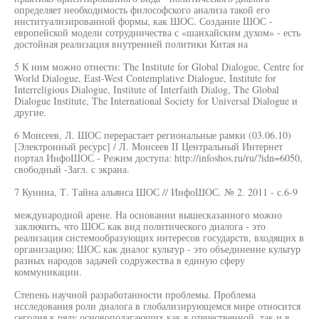
определяет необходимость философского анализа такой его
институализированной формы, как ШОС. Создание ШОС -
европейской модели сотрудничества с «шанхайским духом» - есть
достойная реализация внутренней политики Китая на
5 К ним можно отнести: The Institute for Global Dialogue, Centre for
World Dialogue, East-West Contemplative Dialogue, Institute for
Interreligious Dialogue, Institute of Interfaith Dialog, The Global
Dialogue Institute, The International Society for Universal Dialogue и
другие.
6 Моисеев, Л. ШОС перерастает региональные рамки (03.06.10)
[Электронный ресурс] / Л. Моисеев II Центральный Интернет
портал ИнфоШОС - Режим доступа: http://infoshos.ru/ru/?idn=6050,
свободный -Загл. с экрана.
7 Кунина, Т. Тайна альянса ШОС // ИнфоШОС. № 2. 2011 - с.6-9
международной арене. На основании вышесказанного можно
заключить, что ШОС как вид политического диалога - это
реализация системообразующих интересов государств, входящих в
организацию; ШОС как диалог культур - это объединение культур
разных народов задачей содружества в единую сферу
коммуникации.
Степень научной разработанности проблемы. Проблема
исследования роли диалога в глобализирующемся мире относится
сегодня к ряду основополагающих как в отечественной, так и в