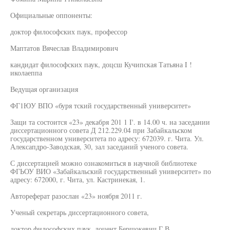
Официальные оппоненты:
доктор философских паук, профессор
Маптатов Вячеслав Владимирович
кандидат философских паук, доцсш Кучипская Татьяна I !
иколаеппа
Ведущая организация
ФГ1ЮУ ВПО «буря тский государственный университет»
Защи та состоится «23» декабря 201 1 I'. в 14.00 ч. на заседании
диссертационного совета Д 212.229.04 при Забайкальском
государственном университета по адресу: 672039. г. Чита. Ул.
Алексапдро-Заводская, 30, зал заседаний ученого совета.
С диссертацией можно ознакомиться в научной библиотеке
ФГЬОУ ВИО «Забайкальский государственный университет» по
адресу: 672000, г. Чита, ул. Кастринекая, 1.
Автореферат разослан «23» ноября 2011 г.
Ученый секретарь диссертационного совета,
доктор философских паук, доцент Бершокевич Г.В.