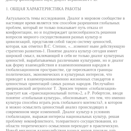
1. ОБЩАЯ ХАРАКТЕРИСТИКА РАБОТЫ
Актуальность темы исследования. Диалог в мировом сообществе в
настоящее время является тем способом разрешения глобальных
проблем, который не только показывает путь отказа от
конфронтации, но и подтверждает целесообразность решения
вопросов мирного сосуществования разных культур и
цивилизаций, представляя собой такую систему ценностей,
которая, как отметил B.C. Степин, «...изменит ныне действующую
стратегию развития»1. Понятие диалога культур сегодня имеет
широкий смысл, включающий в себя не только диалог культурных
ценностей, вырабатываемых различными культурами, но и диалог
как форму взаимодействия и взаимопонимания народов в
глобализационном пространстве, где пересекаются границы
политических, экономических и культурных интересов, что
приводит к взаимопроникновению жизненных стандартов и
ценностных ориентаций самых разных народов. Неслучайно
американский антрополог Т. Эрикзен термин «глобализация»
трактует как «транснациональный поток»2, а Р. Робертсон, вводя
понятие «глобальная культура», обосновывает, это тем, что именно
культура способна играть роль глобального контекста3, в котором
и можно осмыслить ценностный анализ происходящих в
современном мире изменений. Диалог культур в условиях
глобализации, выражая интересы национальных культур, решая
проблему неконфликтного, толерантного сосуществования, из
области теоретического осмысления переходит в практическую.
Новый механизм взаимодействия разных миров призван дать