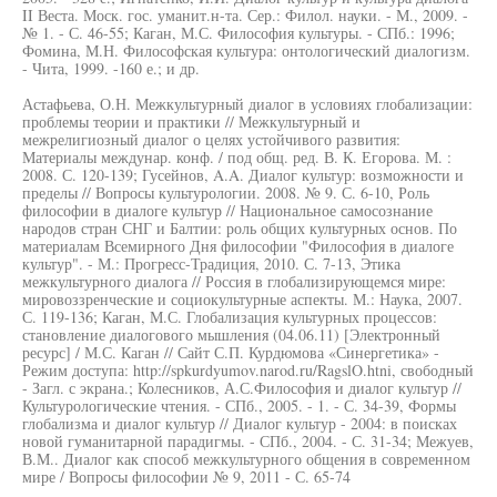
II Веста. Моск. гос. уманит.н-та. Сер.: Филол. науки. - М., 2009. -
№ 1. - С. 46-55; Каган, М.С. Философия культуры. - СПб.: 1996;
Фомина, М.Н. Философская культура: онтологический диалогизм.
- Чита, 1999. -160 е.; и др.
Астафьева, О.Н. Межкультурный диалог в условиях глобализации:
проблемы теории и практики // Межкультурный и
межрелигиозный диалог о целях устойчивого развития:
Материалы междунар. конф. / под общ. ред. В. К. Егорова. М. :
2008. С. 120-139; Гусейнов, A.A. Диалог культур: возможности и
пределы // Вопросы культурологии. 2008. № 9. С. 6-10, Роль
философии в диалоге культур // Национальное самосознание
народов стран СНГ и Балтии: роль общих культурных основ. По
материалам Всемирного Дня философии "Философия в диалоге
культур". - М.: Прогресс-Традиция, 2010. С. 7-13, Этика
межкультурного диалога // Россия в глобализирующемся мире:
мировоззренческие и социокультурные аспекты. М.: Наука, 2007.
С. 119-136; Каган, М.С. Глобализация культурных процессов:
становление диалогового мышления (04.06.11) [Электронный
ресурс] / М.С. Каган // Сайт С.П. Курдюмова «Синергетика» -
Режим доступа: http://spkurdyumov.narod.ru/RagslO.htni, свободный
- Загл. с экрана.; Колесников, А.С.Философия и диалог культур //
Культурологические чтения. - СПб., 2005. - 1. - С. 34-39, Формы
глобализма и диалог культур // Диалог культур - 2004: в поисках
новой гуманитарной парадигмы. - СПб., 2004. - С. 31-34; Межуев,
В.М.. Диалог как способ межкультурного общения в современном
мире / Вопросы философии № 9, 2011 - С. 65-74