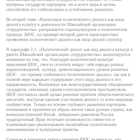
интересы государств-партнеров, но и всего мира в целом,
способствуя его стабилизации и устойчивому развитию.
Во второй главе «Реализация политического диалога как вида
диалога культур в деятельности Шанхайской организации
сотрудничества» раскрывается социокультурная и политическая
природа, ШОС, на примере которой дается характеристика
проявления политического диалога как вида диалога культур.
В параграфе 2.1. «Политический диалог как вид диалога культур в
работе Шанхайской организации сотрудничества» акцентируется
внимание на том, что, благодаря политической культуре
мышления ШОС, смогла сплотить вокруг себя народы разных
вероисповедений, культур, цивилизационного уровня развития.
ШОС - это пример глобального политического диалога, так как в
полной мере выражает содержание этого вида диалога и его
направленность. Возникнув как межгосударственное объединение
государств, связанных одним геополитическим пространством,
ШОС поставила своей целью решение проблем общечеловеческого
масштаба, выступая единым участником диалога со всем мировым
сообществом. Только на основе глубокого уважения партнеров,
понимания и принятия их образа жизни такие разные страны, как
коммунистический Китай, либерально-рыночная Россия,
традиционный Иран получают возможность совместно и
взаимовыгодно реализовывать масштабные политические,
экономические и культурные проекты.
Главным в принятии любого решения ШОС является то, что