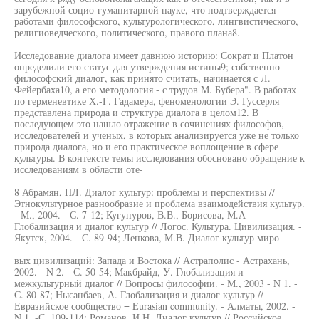
зарубежной социо-гуманитарной науке, что подтверждается
работами философского, культурологического, лингвистического,
религиоведческого, политического, правого плана8.
Исследование диалога имеет давнюю историю: Сократ и Платон
определили его статус для утверждения истины9; собственно
философский диалог, как принято считать, начинается с Л.
Фейербаха10, а его методология - с трудов М. Бубера". В работах
по герменевтике Х.-Г. Гадамера, феноменологии Э. Гуссерля
представлена природа и структура диалога в целом12. В
последующем это нашло отражение в сочинениях философов,
исследователей и ученых, в которых анализируется уже не только
природа диалога, но и его практическое воплощение в сфере
культуры. В контексте темы исследования обосновано обращение к
исследованиям в области оте-
8 Абрамян, НЛ. Диалог культур: проблемы и перспективы //
Этнокультурное разнообразие и проблема взаимодействия культур.
- М., 2004. - С. 7-12; Кугунуров, В.В., Борисова, М.А
Глобализация и диалог культур // Логос. Культура. Цивилизация. -
Якутск, 2004. - С. 89-94; Ленкова, М.В. Диалог культур миро-
вых цивилизаций: Запада и Востока // Астраполис - Астрахань,
2002. - N 2. - С. 50-54; Макбрайд, У. Глобализация и
межкультурный диалог // Вопросы философии. - М., 2003 - N 1. -
С. 80-87; Нысанбаев, А. Глобализация и диалог культур //
Евразийское сообщество = Eurasian community. - Алматы, 2002. -
N 1. -С. 109-114; Романов, И.Н. Диалог культур // Российское