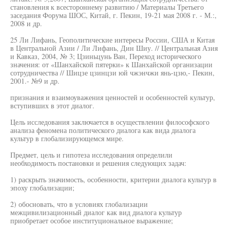
становления к всестороннему развитию / Материалы Третьего
заседания Форума ШОС, Китай, г. Пекин, 19-21 мая 2008 г. - М.:,
2008 и др.
25 Ли Лифань, Геополитические интересы России, США и Китая
в Центральной Азии / Ли Лифань, Дин Шиу. // Центральная Азия
и Кавказ, 2004, № 3; Цзиньцунь Ван, Переход исторического
значения: от «Шанхайской пятерки» к Шанхайской организации
сотрудничества // Шицзе цзинцзи юй чжэнчжи янь-цзю,- Пекин,
2001.- №9 и др.
признания и взаимоуважения ценностей и особенностей культур,
вступивших в этот диалог.
Цель исследования заключается в осуществлении философского
анализа феномена политического диалога как вида диалога
культур в глобализирующемся мире.
Предмет, цель и гипотеза исследования определили
необходимость постановки и решения следующих задач:
1) раскрыть значимость, особенности, критерии диалога культур в
эпоху глобализации;
2) обосновать, что в условиях глобализации
межцивилизационный диалог как вид диалога культур
приобретает особое институциональное выражение;