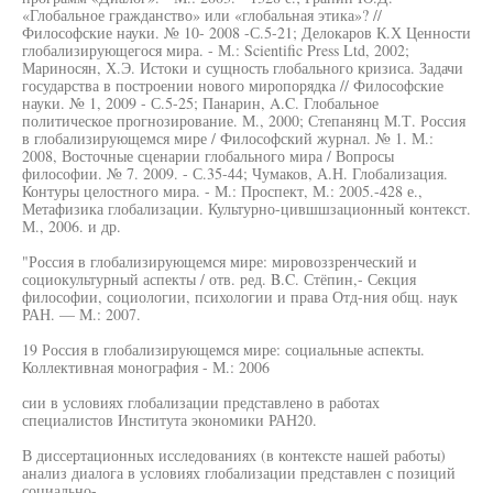
«Глобальное гражданство» или «глобальная этика»? //
Философские науки. № 10- 2008 -С.5-21; Делокаров К.Х Ценности
глобализирующегося мира. - М.: Scientific Press Ltd, 2002;
Мариносян, Х.Э. Истоки и сущность глобального кризиса. Задачи
государства в построении нового миропорядка // Философские
науки. № 1, 2009 - С.5-25; Панарин, A.C. Глобальное
политическое прогнозирование. М., 2000; Степанянц М.Т. Россия
в глобализирующемся мире / Философский журнал. № 1. М.:
2008, Восточные сценарии глобального мира / Вопросы
философии. № 7. 2009. - С.35-44; Чумаков, А.Н. Глобализация.
Контуры целостного мира. - М.: Проспект, М.: 2005.-428 е.,
Метафизика глобализации. Культурно-цившшзационный контекст.
М., 2006. и др.
"Россия в глобализирующемся мире: мировоззренческий и
социокультурный аспекты / отв. ред. B.C. Стёпин,- Секция
философии, социологии, психологии и права Отд-ния общ. наук
РАН. — М.: 2007.
19 Россия в глобализирующемся мире: социальные аспекты.
Коллективная монография - М.: 2006
сии в условиях глобализации представлено в работах
специалистов Института экономики РАН20.
В диссертационных исследованиях (в контексте нашей работы)
анализ диалога в условиях глобализации представлен с позиций
социально-