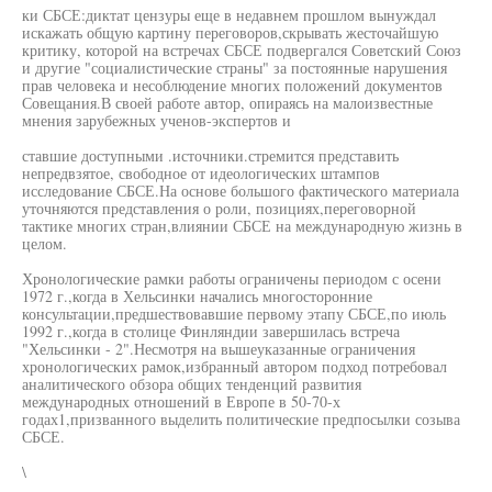
ки СБСЕ:диктат цензуры еще в недавнем прошлом вынуждал
искажать общую картину переговоров,скрывать жесточайшую
критику, которой на встречах СБСЕ подвергался Советский Союз
и другие "социалистические страны" за постоянные нарушения
прав человека и несоблюдение многих положений документов
Совещания.В своей работе автор, опираясь на малоизвестные
мнения зарубежных ученов-экспертов и
ставшие доступными .источники.стремится представить
непредвзятое, свободное от идеологических штампов
исследование СБСЕ.На основе большого фактического материала
уточняются представления о роли, позициях,переговорной
тактике многих стран,влиянии СБСЕ на международную жизнь в
целом.
Хронологические рамки работы ограничены периодом с осени
1972 г.,когда в Хельсинки начались многосторонние
консультации,предшествовавшие первому этапу СБСЕ,по июль
1992 г.,когда в столице Финляндии завершилась встреча
"Хельсинки - 2".Несмотря на вышеуказанные ограничения
хронологических рамок,избранный автором подход потребовал
аналитического обзора общих тенденций развития
международных отношений в Европе в 50-70-х
годах1,призванного выделить политические предпосылки созыва
СБСЕ.
\