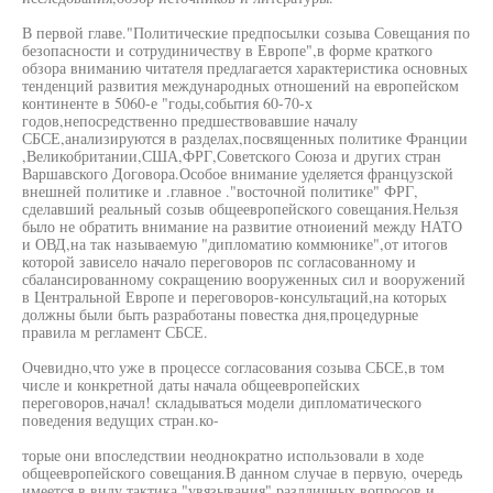
В первой главе."Политические предпосылки созыва Совещания по
безопасности и сотрудиничеству в Европе",в форме краткого
обзора вниманию читателя предлагается характеристика основных
тенденций развития международных отношений на европейском
континенте в 5060-е "годы,события 60-70-х
годов,непосредственно предшествовавшие началу
СБСЕ,анализируются в разделах,посвященных политике Франции
,Великобритании,США,ФРГ,Советского Союза и других стран
Варшавского Договора.Особое внимание уделяется французской
внешней политике и .главное ."восточной политике" ФРГ,
сделавший реальный созыв общеевропейского совещания.Нельзя
было не обратить внимание на развитие отноиений между НАТО
и ОВД,на так называемую "дипломатию коммюнике",от итогов
которой зависело начало переговоров пс согласованному и
сбалансированному сокращению вооруженных сил и вооружений
в Центральной Европе и переговоров-консультаций,на которых
должны были быть разработаны повестка дня,процедурные
правила м регламент СБСЕ.
Очевидно,что уже в процессе согласования созыва СБСЕ,в том
числе и конкретной даты начала общеевропейских
переговоров,начал! складываться модели дипломатического
поведения ведущих стран.ко-
торые они впоследствии неоднократно использовали в ходе
общеевропейского совещания.В данном случае в первую, очередь
имеется в виду тактика "увязывания" разлличных вопросов и