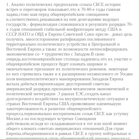
1. Анализ политических предпосылок созыза СБСЕ.истории
встреч и переговоров показывает,что в 70-80-е годы главная
задача,стояз-шая перед общеевропейским совещанием
и,соответственно,решавшаяся на нем делегациями ведущих
государств,- формализация сложившихся в результате разрядки 70-
х годов отношений стабильной конфронтации мехду США и
СССР,НАТО и ОВД в Европе.Советский Союз пресле-. довал цель
получить .многостороннюю ратификацию послевоенного
территориально-политического устройства в Центральной и
Восточной Европе,а также ло возможности интенсифицировать
экономическое со- • трудпичество с Западом.В свою
очередь,восточноевропейские столицы надеялись,что их участие о
общеевропейском процессе будет означать широкое и
окончательное признание их политических режимов, некоторые
из них стремились также и к расширению независимого от Уосавн
поля внешнеполитического маневрирования.Западная Европа
желала добиться европеизации двусторонней советско-
американской разрядки,признания механизмов экономической и
политической интеграции .3 раыхах ЕЭС,создать канал
долгосрочного воздействия на внутриполитическую ситуацию в
странах Восточной Европы.США,проявлявшие наименьшую
заинтересованность в развитии общеевропейского
процесса,первоначально воспринимали созыв СБСЕ как уступку
Москве,а на последующих встречах Совещания
действовали,исходя из складывавшегося в тот или иной момент
общего климата советско-американских отношений.Для стран
Европы,объединившихся в рамках СБСЕ в группу нейтральных и
неприсоединившихся стран.общеевропейский процесс предлагал