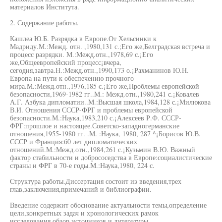
материалов Института.
2. Содержание работы.
Кашлеа Ю.Б. Разрядка в Европе.От Хельсинки к
Мадриду.М.:Межд. отн. ,1980,131 с.;Его же,Белградская встреча и
процесс разрядки. М.:Межд.отн.,1978,69 с.¡Его
же,Общеевропейский процесс¡вчера,
сегодня,завтра.Н.:Межд.отн.,1990,173 о.¡Рахманинов Ю.Н.
Европа на пути к обеспечению прочного
мира.М.:Межд.отн.,1976,185 с.¡Его же,Проблемы европейской
безопасности,1969-1982 гг..М.: Межд.отн.,1980,241 с.¡Ковалев
А.Г. Азбука дипломатии..М.:Высшая школа,1984,128 с.¡Милюкова
В.И. Отношения СССР-ФРГ и проблемы европейской
безопасности.М.:Наука,1983,210 с.¡Алексеев Р.Ф. СССР-
ФРГ:прошлое и настоящее.Советско-западногерманские
отношения,1955-1980 гг. .М. :Наука, 1980, 287 ^¡Борисов Ю.В.
СССР и Франция:б0 лет дипломатических
отношений.М.:Межд.отн.,1984,261 с.¡Кузьмин В.Ю. Важный
фактор стабильности и добрососедства в Европе:социалистические
страны и ФРГ в 70-е годы.М.:Наука,1980, 224 с.
Структура работы.Диссертация состоит из введения,трех
глав,заключения,примечаний и библиографии.
Введение содержит обоснование актуальности темы,определение
цели,конкретных задач и хронологических рамок
исследования,обзор источников и литературы.