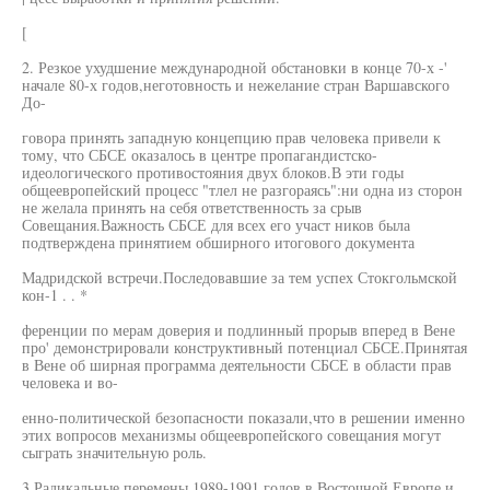
[
2. Резкое ухудшение международной обстановки в конце 70-х -'
начале 80-х годов,неготовность и нежелание стран Варшавского
До-
говора принять западную концепцию прав человека привели к
тому, что СБСЕ оказалось в центре пропагандистско-
идеологического противостояния двух блоков.В эти годы
общеевропейский процесс "тлел не разгораясь":ни одна из сторон
не желала принять на себя ответственность за срыв
Совещания.Важность СБСЕ для всех его участ ников была
подтверждена принятием обширного итогового документа
Мадридской встречи.Последовавшие за тем успех Стокгольмской
кон-1 . . *
ференции по мерам доверия и подлинный прорыв вперед в Вене
про' демонстрировали конструктивный потенциал СБСЕ.Принятая
в Вене об ширная программа деятельности СБСЕ в области прав
человека и во-
енно-политической безопасности показали,что в решении именно
этих вопросов механизмы общеевропейского совещания могут
сыграть значительную роль.
3.Радикальные перемены 1989-1991 годов в Восточной Европе и