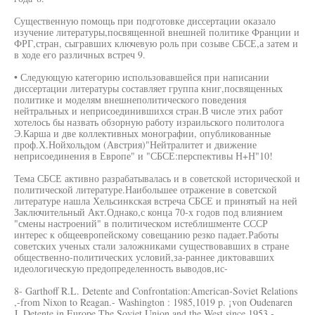
Существенную помощь при подготовке диссертации оказало
изучение литературы,посвященной внешней политике Франции и
ФРГ,стран, сыгравших ключевую роль при созыве СБСЕ,а затем и
в ходе его различных встреч 9.
• Следующую категорию использовавшейся при написании
диссертации литературы составляет группа книг,посвященных
политике и моделям внешнеполитического поведения
нейтральных и неприсоединившихся стран.В числе этих работ
хотелось бы назвать обзорную работу израильского политолога
Э.Карша и две коллективных монографии, опубликованные
проф.Х.Нойхольдом (Австрия)"Нейтралитет и движение
неприсоединения в Европе" и "СБСЕ:перспективы Н+Н"10!
Тема СБСЕ активно разрабатывалась и в советской исторической и
политической литературе.Наибольшее отражение в советской
литературе нашла Хельсинкская встреча СБСЕ и принятый на ней
Заключительный Акт.Однако,с конца 70-х годов под влиянием
"смены настроений" в политическом истеблишменте СССР
интерес к общеевропейскому совещанию резко падает.Работы
советских ученых стали заложниками существовавших в стране
общественно-политических условий,за-раннее диктовавших
идеологическую предопределенность выводов,ис-
8- Garthoff R.L. Detente and Confrontation:American-Soviet Relations
,-from Nixon to Reagan.- Washington : 1985,1019 p. ¡von Oudenaren
J. Detente in Europe.The Soviet Union and the West since 1953.-