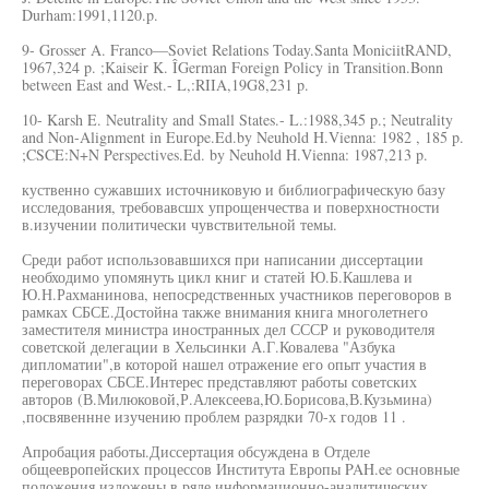
Durham:1991,1120.p.
9- Grosser A. Franco—Soviet Relations Today.Santa MoniciitRAND,
1967,324 p. ;Kaiseir K. ÎGerman Foreign Policy in Transition.Bonn
between East and West.- L,:RIIA,19G8,231 p.
10- Karsh E. Neutrality and Small States.- L.:1988,345 p.; Neutrality
and Non-Alignment in Europe.Ed.by Neuhold H.Vienna: 1982 , 185 p.
;CSCE:N+N Perspectives.Ed. by Neuhold H.Vienna: 1987,213 p.
куственно сужавших источниковую и библиографическую базу
исследования, требовавсшх упрощенчества и поверхностности
в.изучении политически чувствительной темы.
Среди работ использовавшихся при написании диссертации
необходимо упомянуть цикл книг и статей Ю.Б.Кашлева и
Ю.Н.Рахманинова, непосредственных участников переговоров в
рамках СБСЕ.Достойна также внимания книга многолетнего
заместителя министра иностранных дел СССР и руководителя
советской делегации в Хельсинки А.Г.Ковалева "Азбука
дипломатии",в которой нашел отражение его опыт участия в
переговорах СБСЕ.Интерес представляют работы советских
авторов (В.Милюковой,Р.Алексеева,Ю.Борисова,В.Кузьмина)
,посвявеннне изучению проблем разрядки 70-х годов 11 .
Апробация работы.Диссертация обсуждена в Отделе
общеевропейских процессов Института Европы PAH.ee основные
положения изложены в ряде информационно-аналитических