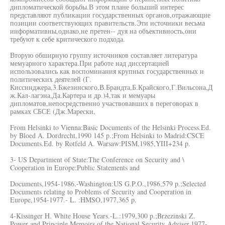
дипломатической борьбы.В этом плане больший интерес
представляют публикации государственных органов,отражающие
позиции соответствующих правительств.Эти источники весьма
информативны,однако,не претен-- дуя на объективность,они
требуют к себе критического подхода.
Вторую обширную группу источников составляет литература
мемуарного характера.При работе над диссертацией
использовались как воспоминания крупных государственных и
политических деятелей (Г.
Киссинджера,3.Бжезинского,В.Брандта,Б.Крайского,Г.Вильсона,Д
ж.Кал-лагэна,Да.Картера и др.)4,так и мемуары
дипломатов,непосредственно участвовавших в переговорах в
рамках СБСЕ (Дж.Марески,
From Helsinki to Vienna:Basic Documents of the Helsinki Process.Ed.
by Bloed A. Dordrecht,1990 145 p.;From Helsinki to Madrid:CSCE
Documents.Ed. by Rotfeld A. Warsaw:PISM,1985,YIII+234 p.
3- US Department of State:The Conference on Security and \
Cooperation in Europe:Public Statements and
Documents,1954-1986.-Washington:US G.P.O.,1986,579 p.;Selected
Documents relating to Problems of Security and Cooperation in
Europe,1954-1977.- L. :HMSO,1977,365 p.
4-Kissinger H. White House Years.-L.:1979,300 p.;Brzezinski Z.
Power and Principle.Memoirs of the National Security Adviser.1977-