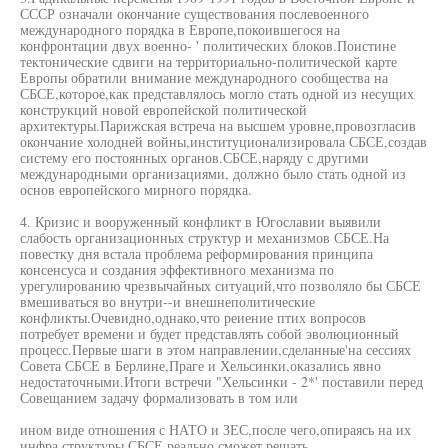
СССР означали окончание существования послевоенного
международного порядка в Европе,покоившегося на
конфронтации двух военно- ' политических блоков.Поистине
тектонические сдвиги на территориально-политической карте
Европы обратили внимание международного сообщества на
СБСЕ,которое,как представлялось могло стать одной из несущих
конструкций новой европейской политической
архитектуры.Парижская встреча на высшем уровне,провозгласив
окончание холодней войны,институционализировала СБСЕ,создав
систему его постоянных органов.СБСЕ,наряду с другими
международными организациями, должно было стать одной из
основ европейского мирного порядка.
4. Кризис и вооруженный конфликт в Югославии выявили
слабость организационных структур и механизмов СБСЕ.На
повестку дня встала проблема реформирования принципа
консенсуса и создания эффективного механизма по
урегулированию чрезвычайных ситуаций,что позволяло бы СБСЕ
вмешиваться во внутри--и внешнеполитические
конфликты.Очевидно,однако,что реиение птих вопросов
потребует времени и будет представлять собой эволюционный
процесс.Первые шаги в этом направлении,сделанные'на сессиях
Совета СБСЕ в Берлине,Праге и Хельсинки,оказались явно
недостаточными.Итоги встречи "Хельсинки - 2*' поставили перед
Совещанием задачу формализовать в том или
ином виде отношения с НАТО и ЗЕС,после чего,опираясь на их
инфра структуры,СБСЕ реально сможет решать