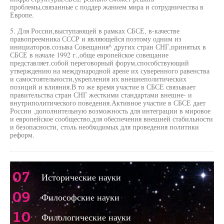
проблемы,связанные с поддер жанием мира и сотрудничества в
Европе.
5. Для России,выступающей в рамках СБСЕ, в-качестве
правопреемника СССР и являющейся поэтому одним из
инициаторов.созыва Совещания^ других стран СНГ,принятых в
СБСЕ в начале 1992 г.,обще европейское совещание
представляет.собой переговорный форум,способствующий
утверждению на международной арене их суверенного равенства
и самостоятельности,укрепления их внешнеполитических
позиций и влияния.В то же время участие в СБСЕ связывает
правительства стран СНГ жесткими стандартами внешне- и
внутриполитического поведения.Активное участие в СБСЕ дает
России .дополнительную возможность для интеграции в мировое
и европейское сообщество,для обеспечения внешней стабильности
и безопасности, столь необходимых для проведения политики
реформ.
07
Исторические науки
09
Философские науки
10
Филологические науки