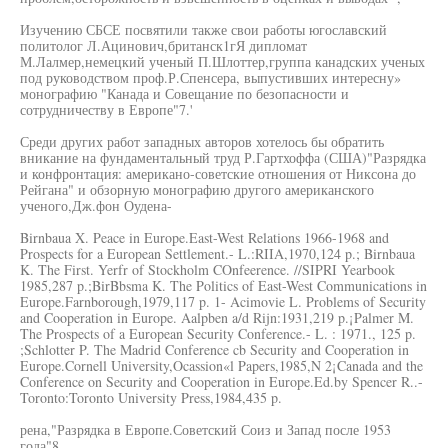
Изучению СБСЕ посвятили также свои работы югославский
политолог Л.Ацинович,британск1гЯ дипломат
М.Лалмер,немецкий ученый П.Шлоттер,группа канадских ученых
под руководством проф.Р.Спенсера, выпустивших интересну»
монографию "Канада и Совещание по безопасности и
сотрудничеству в Европе"7.'
Среди других работ западных авторов хотелось бы обратить
вникание на фундаментальный труд Р.Гартхоффа (США)"Разрядка
и конфронтация: американо-советские отношения от Никсона до
Рейгана" и обзорную монографию другого американского
ученого,Дж.фон Оудена-
Birnbaua X. Peace in Europe.East-West Relations 1966-1968 and
Prospects for a European Settlement.- L.:RIIA,1970,124 p.; Birnbaua
K. The First. Yerfr of Stockholm COnfeerence. //SIPRI Yearbook
1985,287 p.;BirBbsma K. The Politics of East-West Communications in
Europe.Farnborough,1979,117 p. 1- Acimovie L. Problems of Security
and Cooperation in Europe. Aalpben a/d Rijn:1931,219 p.¡Palmer M.
The Prospects of a European Security Conference.- L. : 1971., 125 p.
;Schlotter P. The Madrid Conference cb Security and Cooperation in
Europe.Cornell University,Ocassion«l Papers,1985,N 2¡Canada and the
Conference on Security and Cooperation in Europe.Ed.by Spencer R..-
Toronto:Toronto University Press,1984,435 p.
рена,"Разрядка в Европе.Советский Соиз и Запад после 1953
года"8.