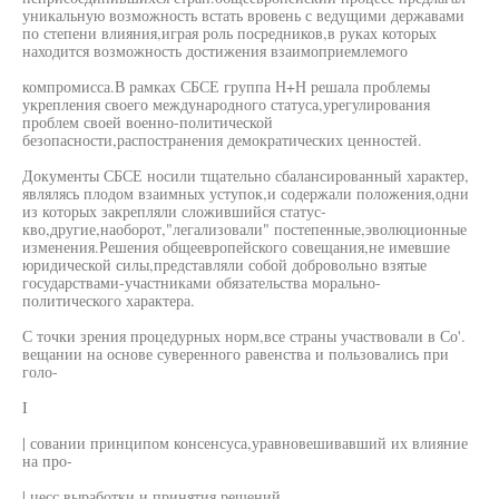
уникальную возможность встать вровень с ведущими державами
по степени влияния,играя роль посредников,в руках которых
находится возможность достижения взаимоприемлемого
компромисса.В рамках СБСЕ группа Н+Н решала проблемы
укрепления своего международного статуса,урегулирования
проблем своей военно-политической
безопасности,распостранения демократических ценностей.
Документы СБСЕ носили тщательно сбалансированный характер,
являлясь плодом взаимных уступок,и содержали положения,одни
из которых закрепляли сложившийся статус-
кво,другие,наоборот,"легализовали" постепенные,эволюционные
изменения.Решения общеевропейского совещания,не имевшие
юридической силы,представляли собой добровольно взятые
государствами-участниками обязательства морально-
политического характера.
С точки зрения процедурных норм,все страны участвовали в Со'.
вещании на основе суверенного равенства и пользовались при
голо-
I
| совании принципом консенсуса,уравновешивавший их влияние
на про-
| цесс выработки и принятия решений.