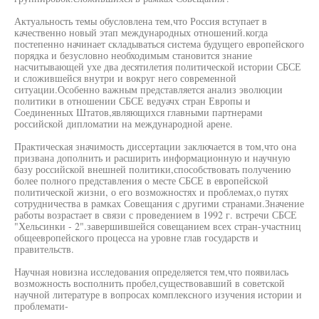
Актуальность темы обусловлена тем,что Россия вступает в
качественно новый этап международных отношений.когда
постепенно начинает складываться система будущего европейского
порядка и безусловно необходимым становится знание
насчитывающей ухе два десятилетия политической истории СБСЕ
и сложившейся внутри и вокруг него современной
ситуации.Особенно важным представляется анализ эволюции
политики в отношении СБСЕ ведуачх стран Европы и
Соединенных Штатов,являющихся главными партнерами
российской дипломатии на международной арене.
Практическая значимость диссертации заключается в том,что она
призвана дополнить и расширить информационную и научную
базу российской внешней политики,способствовать получению
более полного представления о месте СБСЕ в европейской
политической жизни, о его возможностях и проблемах,о путях
сотрудничества в рамках Совещания с другими странами.Значение
работы возрастает в связи с проведением в 1992 г. встречи СБСЕ
"Хельсинки - 2".завершившейся совещанием всех стран-участниц
общеевропейского процесса на уровне глав государств и
правительств.
Научная новизна исследования определяется тем,что появилась
возможность восполнить пробел,существовавший в советской
научной литературе в вопросах комплексного изучения истории и
проблемати-