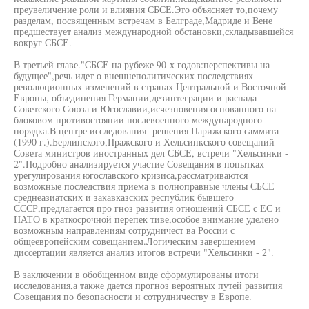
преувеличение роли и влияния СБСЕ.Это объясняет то,почему
разделам, посвященным встречам в Белграде,Мадриде и Вене
предшествует анализ международной обстановки,складывавшейся
вокруг СБСЕ.
В третьей главе."СБСЕ на рубеже 90-х годов:перспективы на
будущее",речь идет о внешнеполитических последствиях
революционных изменений в странах Центральной и Восточной
Европы, объединения Германии,дезинтеграции и распада
Советского Союза и Югославии,исчезновения основанного на
блоковом противостоянии послевоенного международного
порядка.В центре исследования -решения Парижского саммита
(1990 г.).Берлинского,Пражского и Хельсинкского совещаний
Совета министров иностранных дел СБСЕ, встречи "Хельсинки -
2".Подробно анализируется участие Совещания в попытках
урегулирования югославского кризиса,рассматриваются
возможные последствия приема в полноправные члены СБСЕ
среднеазиатских и закавказских республик бывшего
СССР,предлагается про гноз развития отношений СБСЕ с ЕС и
НАТО в краткосрочной перепек тиве,особое внимание уделено
возможным направлениям сотрудничест ва России с
общеевропейским совещанием.Логическим завершением
диссертации является анализ итогов встречи "Хельсинки - 2".
В заключении в обобщенном виде сформулированы итоги
исследования,а также дается прогноз вероятных путей развития
Совещания по безопасности и сотрудничеству в Европе.