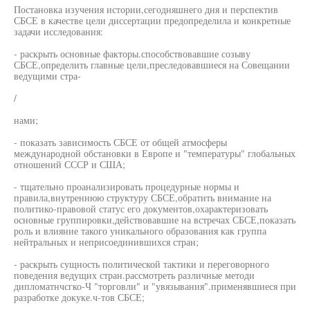
Постановка изучения истории,сегодняшнего дня и перспектив
СБСЕ в качестве цели диссертации предопределила и конкретные
задачи исследования:
- раскрыть основные факторы.способствовавшие созыву
СБСЕ,определить главные цели,преследовавшиеся на Совещании
ведущими стра-
/
нами;
- показать зависимость СБСЕ от общей атмосферы
международной обстановки в Европе и "температуры" глобальных
отношений СССР и США;
- тщательно проанализировать процедурные нормы и
правила,внутреннюю структуру СБСЕ,обратить внимание на
политико-правовой статус его документов,охарактеризовать
основные группировки,действовавшие на встречах СБСЕ,показать
роль и влияние такого уникального образования как группа
нейтральных и неприсоединившихся стран;
- раскрыть сущность политической тактики и переговорного
поведения ведущих стран.рассмотреть различные методи
дипломатнчсгко-Ч "торговли" и "увязывания".применявшиеся при
разработке докуке.ч-тов СБСЕ;