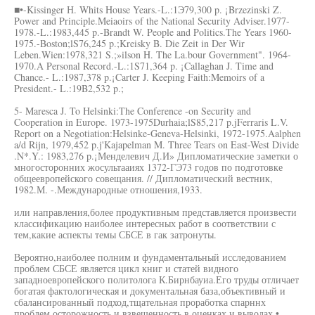
■•-Kissinger Н. Whits House Years.-L.:1Э79,300 p. ¡Brzezinski Z.
Power and Principle.Meiaoirs of the National Security Adviser.1977-
1978.-L.:1983,445 p.-Brandt W. People and Politics.The Years 1960-
1975.-Boston;lS76,245 p.;Kreisky B. Die Zeit in Der Wir
Leben.Wien:1978,321 S.;»ilson H. The La.bour Government". 1964-
1970.A Personal Record.-L.:1S71,364 p. ¡Callaghan J. Time and
Chance.- L.:1987,378 p.¡Carter J. Keeping Faith:Memoirs of a
President.- L.:19B2,532 p.;
5- Maresca J. To Helsinki:The Conference -on Security and
Cooperation in Europe. 1973-1975Durhaia;lS85,217 p.jFerraris L.V.
Report on a Negotiation:Helsinke-Geneva-Helsinki, 1972-1975.Aalphen
a/d Rijn, 1979,452 p.j'Kajapelman M. Three Tears on East-West Divide
.N*.Y.: 1983,276 p.¡Менделевич Д.И» Дипломатические заметки о
многосторонних жосультааиях 1372-ГЭ73 годов по подготовке
общеевропейского совещания. // Дипломатический вестник,
1982.М. -.Международные отношения,1933.
или направления,более продуктивным представляется произвести
классификацию наиболее интересных работ в соответствии с
тем,какие аспекты темы СБСЕ в гак затронуты.
Вероятно,наиболее полним и фундаментальный исследованием
проблем СБСЕ является цикл книг и статей видного
западноевропейского политолога К.Бирнбауиа.Его труды отличает
богатая фактологическая и документальная база,объективный и
сбалансированный подход,тщательная проработка спарннх
проблем,осторожность и взвешенность в оценках и выводах •,