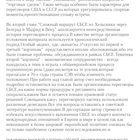
"торговых сделок".Такие методы особенно были характерны для
переговоров США и СССР,на которых урегулировались спорные
моменты,препятствовавшие созыву встречи.
Во второй главе."Сложный маршрут СБСЕ:из Хельсинки через
Белград и Мадрид в Вену".анализируется непосредственная
история переговорного процесса.В качестве метода организации
изложения материала используется хронологический
подход.Особый акцент, оде.-акнып'на л*скуссии по первой и
третьей "корзинам" .представляется вполне обоснованным,ибо это
были главные проблемы, обсуждавшиеся в рамках СБСЕ.Тематика
второй "корзины" - экономическое сотрудничество - всегда
находилась в тени и играла з общеевропейском процессе
подчиненную роль (даже,несмотря на те усилия,которые
прилагали в 70-е годы страны СЭВ.чтобы изменить это
положение).При работе над главой автор счел необходимым
подробно остановиться на том,как были организованы переговоры
СБСЕ,на какие нормы процедуры и регламента они
опирались,каким был и остается поныне праововой статус
решений Совещания,каку» переговорнуп тактику использовали
различные делегации.Все эти вопросы оставались в советской
литературе малоизученными.В диссертации автор стремился
избежать искусственного вычленения СБСЕ из общего контекста
международных отношений в Европе и мире в целом,так как
невнимание к более широкой' европейской политике означало бы
не только ошибочное сужение поля исследования,но и
искажение реальной картины событий,неадекватное реальности