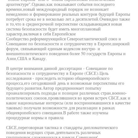
архитектуре".Однако,как показывают события последнего
времени,новый международный порядок не возникает
немедленно и формирование реальных контуров будущей Европы
потребует срока не в несколько лет.а десятилетий.Очевидно также
и то,что в среднесрочной перспективе складывающаяся новая
система безопасности будет иметь многоплановый
характер,включая в себя Европейское
Сообщество.реформирующийся Североатлантический союз и
Совещание по безопасности и сотрудничеству в Европе,широкий
форум, связывающий единым кодексом внутри- и
внешнеполитического поведения более 50 государств Европы и
Азии,США и Канаду.
В центре внимания данной диссертации - Совещание по
безопасности и сотрудничеству в Европе (СБСЕ).Цель
исследования - проследить историю общеевропейского
процесса,его сегодняшний день и возможные перспективы его
будущего развития.Автор предпринимает попытку
проанализировать подходы и позиции различных стран,военно-
политических союзов,проявлявшиеся во время встреч СБСЕ,как и
какие национальные интересы (или воспринимавшиеся в качестве
таковых) получали возможности для реализации в ранках
общеевропейского совещания.В работе также изучены
процедурнае нормы и правила
СБСЕ,переговорная тактика и стандарты дипломатического
поведения ведущих стран,деятельность различных
группировок.сложившихся в рамках Совещания'.