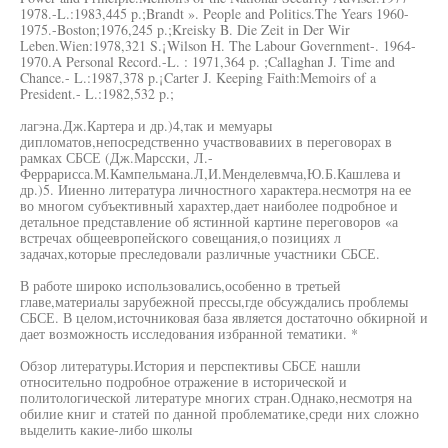
1978.-L.:1983,445 p.;Brandt ». People and Politics.The Years 1960-
1975.-Boston;1976,245 p.;Kreisky B. Die Zeit in Der Wir
Leben.Wien:1978,321 S.¡Wilson H. The Labour Government-. 1964-
1970.A Personal Record.-L. : 1971,364 p. ;Callaghan J. Time and
Chance.- L.:1987,378 p.¡Carter J. Keeping Faith:Memoirs of a
President.- L.:1982,532 p.;
лагэна.Дж.Картера и др.)4,так и мемуары
дипломатов,непосредственно участвовавиих в переговорах в
рамках СБСЕ (Дж.Марсски, Л.-
Феррарисса.М.Кампельмана.Л,И.Менделевмча,Ю.Б.Кашлева и
др.)5. Ииенно литература личностного характера.несмотря на ее
во многом субъективный харахтер,дает наиболее подробное и
детальное представление об ястинной картине переговоров «а
встречах общеевропейского совещания,о позициях л
задачах,которые преследовали различные участники СБСЕ.
В работе широко использовались,особенно в третьей
главе,материалы зарубежной прессы,где обсуждались проблемы
СБСЕ. В целом,источниковая база является достаточно обкирной и
дает возможность исследования избранной тематики. *
Обзор литературы.История и перспективы СБСЕ нашли
относительно подробное отражение в исторической и
политологической литературе многих стран.Однако,несмотря на
обилие книг и статей по данной проблематике,среди них сложно
выделить какие-либо школы