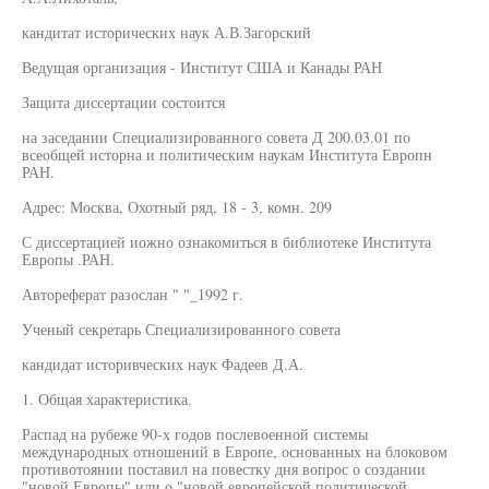
кандитат исторических наук А.В.Загорский
Ведущая организация - Институт США и Канады РАН
Защита диссертации состоится
на заседании Специализированного совета Д 200.03.01 по
всеобщей исторна и политическим наукам Института Европн
РАН.
Адрес: Москва, Охотный ряд, 18 - 3, комн. 209
С диссертацией иожно ознакомиться в библиотеке Института
Европы .РАН.
Автореферат разослан " "_1992 г.
Ученый секретарь Специализированного совета
кандидат историвческих наук Фадеев Д.А.
1. Общая характеристика.
Распад на рубеже 90-х годов послевоенной системы
международных отношений в Европе, основанных на блоковом
противотоянии поставил на повестку дня вопрос о создании
"новой Европы" или о "новой европейской политической