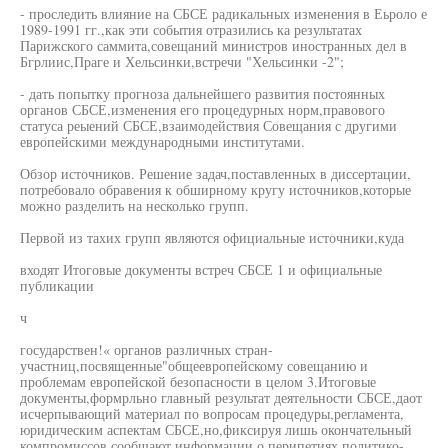
- проследить влияние на СБСЕ радикальных изменения в Еьроло е
1989-1991 гг.,как эти события отразились ка результатах
Парижского саммита,совещаний министров иностранных дел в
Бгрлиис,Праге и Хельсинки,встречи "Хельсинки -2";
- дать попытку прогноза дальнейшего развития постоянных
органов СБСЕ,изменения его процедурных норм,правового
статуса реыений СБСЕ,взаимодействия Совещания с другими
европейскими международными институтами.
Обзор источников. Решение задач,поставленных в диссертации,
потребовало обравения к обширному кругу источников,которые
можно разделить на несколько групп.
Первой из тахих групп являются официальные источники,куда
входят Итоговые документы встреч СБСЕ 1 и официальные
публикации
ч
государствен!« органов различных стран-
участниц,посвященные"общеевропейскому совещанию и
проблемам европейской безопасности в целом 3.Итоговые
документы,формрльно главный результат деятельности СБСЕ,даот
исчерпывающий материал по вопросам процедуры,регламента,
юридическим аспектам СБСЕ,но,фиксируя лишь окончательный
компромиссов сообщают информации о перипетиях политико-