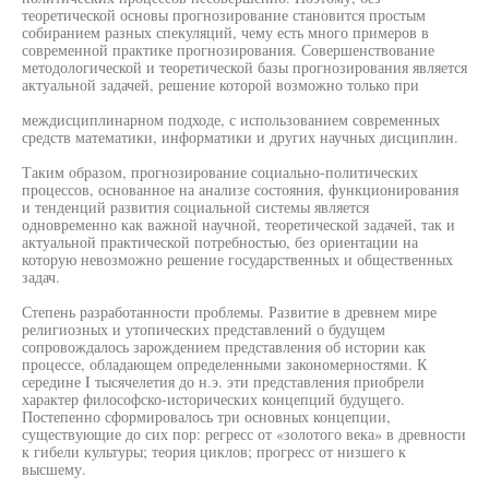
теоретической основы прогнозирование становится простым
собиранием разных спекуляций, чему есть много примеров в
современной практике прогнозирования. Совершенствование
методологической и теоретической базы прогнозирования является
актуальной задачей, решение которой возможно только при
междисциплинарном подходе, с использованием современных
средств математики, информатики и других научных дисциплин.
Таким образом, прогнозирование социально-политических
процессов, основанное на анализе состояния, функционирования
и тенденций развития социальной системы является
одновременно как важной научной, теоретической задачей, так и
актуальной практической потребностью, без ориентации на
которую невозможно решение государственных и общественных
задач.
Степень разработанности проблемы. Развитие в древнем мире
религиозных и утопических представлений о будущем
сопровождалось зарождением представления об истории как
процессе, обладающем определенными закономерностями. К
середине I тысячелетия до н.э. эти представления приобрели
характер философско-исторических концепций будущего.
Постепенно сформировалось три основных концепции,
существующие до сих пор: регресс от «золотого века» в древности
к гибели культуры; теория циклов; прогресс от низшего к
высшему.