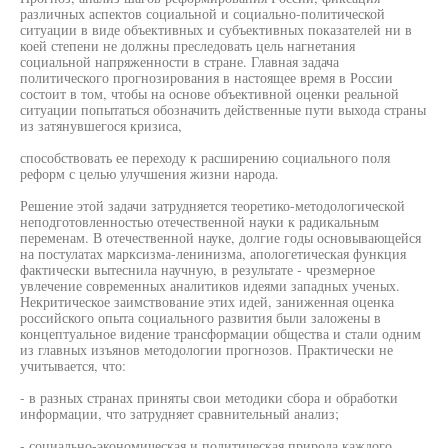
различных аспектов социальной и социально-политической
ситуации в виде объективных и субъективных показателей ни в
коей степени не должны преследовать цель нагнетания
социальной напряженности в стране. Главная задача
политического прогнозирования в настоящее время в России
состоит в том, чтобы на основе объективной оценки реальной
ситуации попытаться обозначить действенные пути выхода страны
из затянувшегося кризиса,
способствовать ее переходу к расширению социального поля
реформ с целью улучшения жизни народа.
Решение этой задачи затрудняется теоретико-методологической
неподготовленностью отечественной науки к радикальным
переменам. В отечественной науке, долгие годы основывающейся
на постулатах марксизма-ленинизма, апологетическая функция
фактически вытеснила научную, в результате - чрезмерное
увлечение современных аналитиков идеями западных ученых.
Некритическое заимствование этих идей, заниженная оценка
российского опыта социального развития были заложены в
концептуальное видение трансформации общества и стали одним
из главных изъянов методологии прогнозов. Практически не
учитывается, что:
- в разных странах приняты свои методики сбора и обработки
информации, что затрудняет сравнительный анализ;
- социально-экономическая и политическая природа каждого