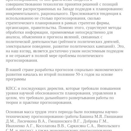
совершенствованию технологии принятия решений с позиций
наиболее распространенных на Западе подходов к планированию:
инкрементального, рационального. Прослеживается тенденция к
использованию не столько прогнозирования, сколько
стратегического планирования в рамках стратегии фирмы,
организации, правительства. Помимо этого, существуют методы
обработки информации, применяемые непосредственно для
анализа, объяснения и прогноза явлений, связанных с
политической деятельностью (рейтинги политических деятелей,
электоральное поведение, развитие политических кампаний). Это,
на наш взгляд, является достаточно узким несистемным подходом
и не отражает в полной мере проблемы политического
прогнозирования.
В нашей стране разработка прогнозов социально-экономического
развития началась во второй половине 50-х годов на основе
программы
КПСС и последующих директив, которые требовали повышения
уровня научной обоснованности планирования, управления в
целом, что требовало дальнейшего развертывания работы по
теории и практике прогнозирования.
Основная масса трудов этого периода были посвящены научно-
техническому прогнозированию (работы Башина М.JI..Гвишиани
Д.М., Лисичкина В.А., Гмошинского В.Г., Доброва Г.М.,
Ивахненко А.Г., Косолапова В.В., Саркисяна С.А., Ямпольского
С.М. и других); а также экономическому прогнозированию