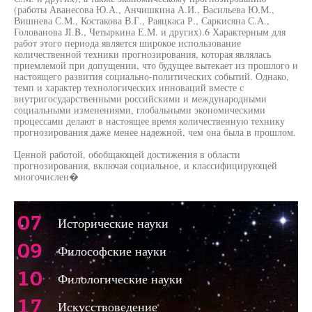
(работы Аванесова Ю.А., Анчишкина А.И., Васильева Ю.М.,
Вишнева С.М., Костакова В.Г., Раяцкаса Р., Саркисяна С.А.,
Голованова JI.B., Четыркина Е.М. и других).6 Характерным для
работ этого периода является широкое использование
количественной техники прогнозирования, которая являлась
приемлемой при допущении, что будущее вытекает из прошлого и
настоящего развития социально-политических событий. Однако,
темп и характер технологических инноваций вместе с
внутригосударственными российскими и международными
социальными изменениями, глобальными экономическими
процессами делают в настоящее время количественную технику
прогнозирования даже менее надежной, чем она была в прошлом.
Ценной работой, обобщающей достижения в области
прогнозирования, включая социальное, и классифицирующей
многочислен�
07
Исторические науки
09
Философские науки
10
Филологические науки
17
Искусствоведение