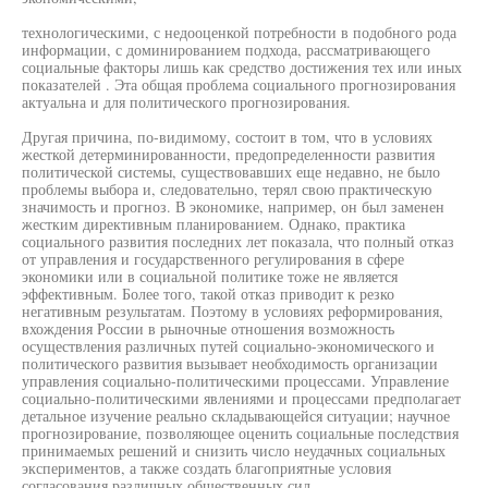
технологическими, с недооценкой потребности в подобного рода
информации, с доминированием подхода, рассматривающего
социальные факторы лишь как средство достижения тех или иных
показателей . Эта общая проблема социального прогнозирования
актуальна и для политического прогнозирования.
Другая причина, по-видимому, состоит в том, что в условиях
жесткой детерминированности, предопределенности развития
политической системы, существовавших еще недавно, не было
проблемы выбора и, следовательно, терял свою практическую
значимость и прогноз. В экономике, например, он был заменен
жестким директивным планированием. Однако, практика
социального развития последних лет показала, что полный отказ
от управления и государственного регулирования в сфере
экономики или в социальной политике тоже не является
эффективным. Более того, такой отказ приводит к резко
негативным результатам. Поэтому в условиях реформирования,
вхождения России в рыночные отношения возможность
осуществления различных путей социально-экономического и
политического развития вызывает необходимость организации
управления социально-политическими процессами. Управление
социально-политическими явлениями и процессами предполагает
детальное изучение реально складывающейся ситуации; научное
прогнозирование, позволяющее оценить социальные последствия
принимаемых решений и снизить число неудачных социальных
экспериментов, а также создать благоприятные условия
согласования различных общественных сил.