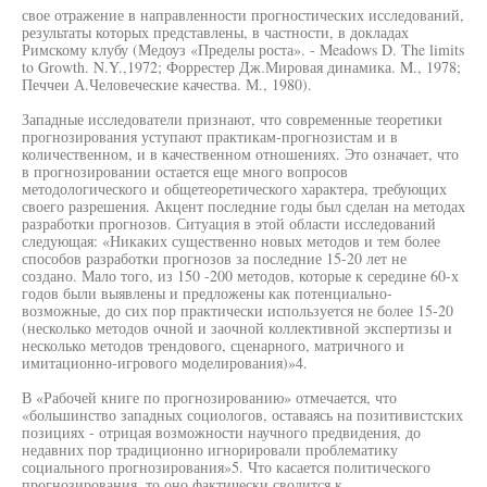
свое отражение в направленности прогностических исследований,
результаты которых представлены, в частности, в докладах
Римскому клубу (Медоуз «Пределы роста». - Meadows D. The limits
to Growth. N.Y.,1972; Форрестер Дж.Мировая динамика. M., 1978;
Печчеи А.Человеческие качества. М., 1980).
Западные исследователи признают, что современные теоретики
прогнозирования уступают практикам-прогнозистам и в
количественном, и в качественном отношениях. Это означает, что
в прогнозировании остается еще много вопросов
методологического и общетеоретического характера, требующих
своего разрешения. Акцент последние годы был сделан на методах
разработки прогнозов. Ситуация в этой области исследований
следующая: «Никаких существенно новых методов и тем более
способов разработки прогнозов за последние 15-20 лет не
создано. Мало того, из 150 -200 методов, которые к середине 60-х
годов были выявлены и предложены как потенциально-
возможные, до сих пор практически используется не более 15-20
(несколько методов очной и заочной коллективной экспертизы и
несколько методов трендового, сценарного, матричного и
имитационно-игрового моделирования)»4.
В «Рабочей книге по прогнозированию» отмечается, что
«большинство западных социологов, оставаясь на позитивистских
позициях - отрицая возможности научного предвидения, до
недавних пор традиционно игнорировали проблематику
социального прогнозирования»5. Что касается политического
прогнозирования, то оно фактически сводится к