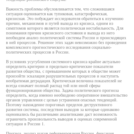
Важность проблемы обусловливается тем, что сложившаяся
ситуация оценивается как тупиковая, катастрофическая,
кризисная. Это побуждает исследователя обратиться к изучению
причин, механизмов и путей выхода из кризиса, одним из
симптомов которого является политическая нестабильность. Для
понимания причин кризисного состояния и выхода из него
необходим анализ политической системы России и происходящих
в ней процессов. Решение этих задач невозможно без проведения
комплексного прогностического исследования социально-
политических процессов в России.
В условиях усугубления системного кризиса крайне актуально
определить критерии и предельно-критические показатели
развития общества, с превышением которых в обществе может
произойти эскалация разрушительных процессов и наступить
необратимая деградация. Критическая величина показателей не
всегда означает полный распад той или иной сферы
функционирования общества. Задача политического прогноза
определить, когда именно необходимо оперативное вмешательство
органов управления с целью устранения опасных тенденций.
Поэтому нахождение пороговых пределов деструктивного
развития системы, последствия выходов за которые одинаково
оценивались бы различными аналитиками даст возможность
ограничить произвольность выводов в оценках современной
ситуации в России 1.
Прогноз, анализ шагов реформирования России, фиксация