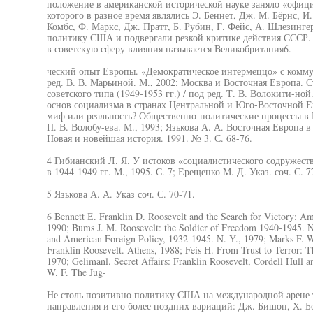
положение в американской исторической науке заняло «офиц
которого в разное время являлись Э. Беннет, Дж. М. Бёрнс, И
Комбс, Ф. Маркс, Дж. Пратт, Б. Рубин, Г. Фейс, А. Шлезинг
политику США и подвергали резкой критике действия СССР
в советскую сферу влияния называется Великобритания6.
ческий опыт Европы. «Демократическое интермеццо» с коммун
ред. В. В. Марьиной. М., 2002; Москва и Восточная Европа.
советского типа (1949-1953 гг.) / под ред. Т. В. Волокити-но
основ социализма в странах Центральной и Юго-Восточной Ев
миф или реальность? Общественно-политические процессы в Во
П. В. Волобу-ева. М., 1993; Язькова А. А. Восточная Европа 
Новая и новейшая история. 1991. № 3. С. 68-76.
4 Гибианский Л. Я. У истоков «социалистического содружест
в 1944-1949 гг. М., 1995. С. 7; Ерещенко М. Д. Указ. соч. С. 77
5 Язькова А. А. Указ соч. С. 70-71.
6 Bennett Е. Franklin D. Roosevelt and the Search for Victory: A
1990; Bums J. M. Roosevelt: the Soldier of Freedom 1940-1945. N
and American Foreign Policy, 1932-1945. N. Y., 1979; Marks F.
Franklin Roosevelt. Athens, 1988; Feis H. From Trust to Terror: 
1970; Gelimanl. Secret Affairs: Franklin Roosevelt, Cordell Hull
W. F. The Jug-
Не столь позитивно политику США на международной арене 
направления и его более поздних вариаций: Дж. Бишоп, X. Бо