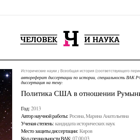
Исторические науки
Всеобщая история (соответствующего пери
автореферат диссертации по истории, специальность ВАК РФ
диссертация на тему:
Политика США в отношении Румынии 
Год:
2013
Автор научной работы:
Росина, Марина Анатольевна
Ученая cтепень:
кандидата исторических наук
Место защиты диссертации:
Киров
Код cпециальности ВАК:
07.00.03