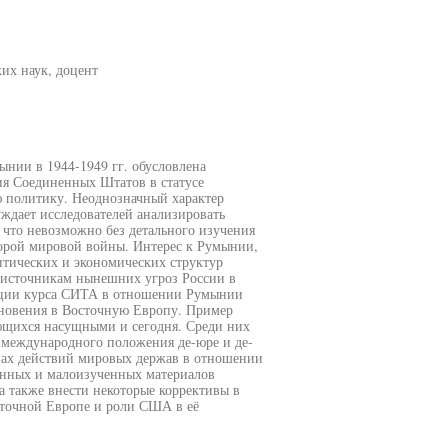
их наук, доцент
нии в 1944-1949 гг. обусловлена
ия Соединенных Штатов в статусе
 политику. Неоднозначный характер
дает исследователей анализировать
что невозможно без детального изучения
орой мировой войны. Интерес к Румынии,
тических и экономических структур
к источникам нынешних угроз России в
юции курса СИТА в отношении Румынии
новения в Восточную Европу. Пример
ющихся насущными и сегодня. Среди них
х международного положения де-юре и де-
вах действий мировых держав в отношении
ванных и малоизученных материалов
а также внести некоторые коррективы в
точной Европе и роли США в её