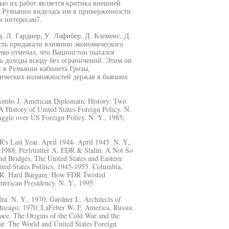
ью их работ является критика внешней
и Румынии виделась им в приверженности
 интересам7.
 Л. Гарднер, У. Лафибер, Д. Клеменс, Д.
ость придавали влиянию экономического
лко отмечал, что Вашингтон пытался
ть доходы всюду без ограничений. Этим он
 в Румынии кабинета Грозы,
омических возможностей держав в бывших
 Combs J. American Diplomatic History: Two
 A History of United States Foreign Policy. N.
uggle over US Foreign Policy. N. Y., 1985;
R's Last Year. April 1944- April 1945. N. Y„
., 1988; Perlmutter A. FDR & Stalin. A Not So
d Bridges. The United States and Eastern
ted States Politics, 1945-1955. Columbia,
n R. Hard Bargain: How FDR Twisted
merican Presidency. N. Y., 1995.
ta. N. Y., 1970; Gardner L. Architects of
Chicago, 1970; LaFeber W. F. America, Russia
ace. The Origins of the Cold War and the
ar. The World and United States Foreign