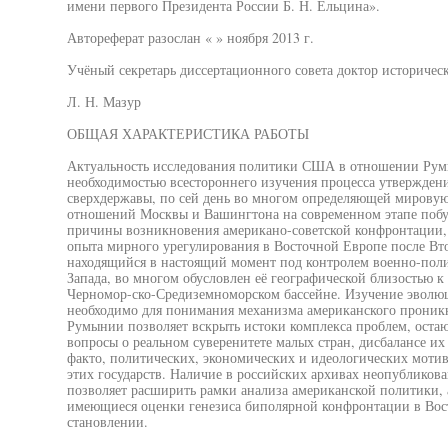
имени первого Президента России Б. Н. Ельцина».
Автореферат разослан « » ноября 2013 г.
Учёный секретарь диссертационного совета доктор историческ
Л. Н. Мазур
ОБЩАЯ ХАРАКТЕРИСТИКА РАБОТЫ
Актуальность исследования политики США в отношении Румы
необходимостью всестороннего изучения процесса утвержден
сверхдержавы, по сей день во многом определяющей мировую
отношений Москвы и Вашингтона на современном этапе побуж
причины возникновения американо-советской конфронтации, 
опыта мирного урегулирования в Восточной Европе после Вт
находящийся в настоящий момент под контролем военно-поли
Запада, во многом обусловлен её географической близостью 
Черномор-ско-Средиземноморском бассейне. Изучение эвол
необходимо для понимания механизма американского проник
Румынии позволяет вскрыть истоки комплекса проблем, оста
вопросы о реальном суверенитете малых стран, дисбалансе и
факто, политических, экономических и идеологических моти
этих государств. Наличие в российских архивах неопублико
позволяет расширить рамки анализа американской политики, 
имеющиеся оценки генезиса биполярной конфронтации в Вос
становлении.