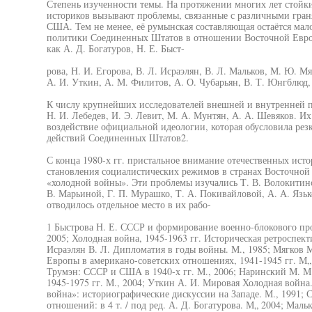
Степень изученности темы. На протяжении многих лет стойк
историков вызывают проблемы, связанные с различными гра
США. Тем не менее, её румынская составляющая остаётся мал
политики Соединенных Штатов в отношении Восточной Европ
как А. Д. Богатуров, Н. Е. Быст-
рова, Н. И. Егорова, В. Л. Исраэлян, В. Л. Мальков, М. Ю. М
А. И. Уткин, А. М. Филитов, А. О. Чубарьян, В. Т. Юнгблюд,
К числу крупнейших исследователей внешней и внутренней 
Н. И. Лебедев, И. Э. Левит, М. А. Мунтян, А. А. Шевяков. Их
воздействие официальной идеологии, которая обусловила ре
действий Соединенных Штатов2.
С конца 1980-х гг. пристальное внимание отечественных исто
становления социалистических режимов в странах Восточной 
«холодной войны». Эти проблемы изучались Т. В. Волокитино
В. Марьиной, Г. П. Мурашко, Т. А. Покивайловой, А. А. Язьк
отводилось отдельное место в их рабо-
1 Быстрова Н. Е. СССР и формирование военно-блокового про
2005; Холодная война, 1945-1963 гг. Историческая ретроспекти
Исраэлян В. Л. Дипломатия в годы войны. М., 1985; Мягков 
Европы в американо-советских отношениях, 1941-1945 гг. М„ 
Трумэн: СССР и США в 1940-х гг. М., 2006; Наринский М. 
1945-1975 гг. М., 2004; Уткин А. И. Мировая Холодная война
война»: историографические дискуссии на Западе. М., 1991;
отношений: в 4 т. / под ред. А. Д. Богатурова. М„ 2004; Мал