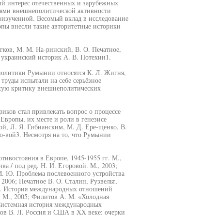
ий интерес отечественных и зарубежных
нями внешнеполитической активности
оизученной. Весомый вклад в исследование
ы внесли такие авторитетные историки
ягков, М. М. На-ринский, В. О. Печатное,
 украинский историк А. В. Потехин1.
политики Румынии относятся К. Л. Жигня,
 труды испытали на себе серьёзное
зкую критику внешнеполитических
риков стал привлекать вопрос о процессе
Европы, их месте и роли в генезисе
й, Л. Я. Гибианским, М. Д. Ере-щенко, В.
о-вой3. Несмотря на то, что Румынии
тивостояния в Европе, 1945-1955 гг. М.,
ва / под ред. Н. И. Егоровой. М., 2003;
М. Ю. Проблема послевоенного устройства
2006; Печатное В. О. Сталин, Рузвельт,
М. История международных отношений
. М., 2005; Филитов А. М. «Холодная
 Системная история международных
ьков В. Л. Россия и США в XX веке: очерки