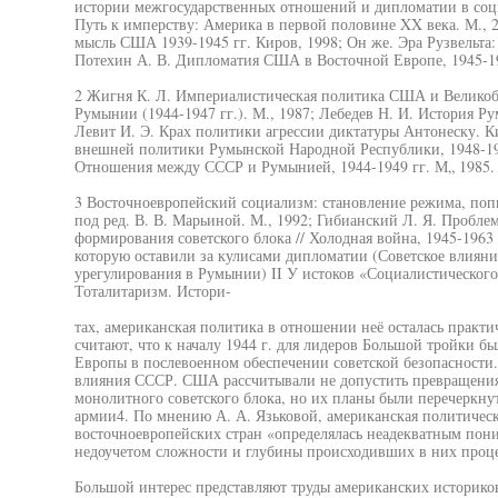
истории межгосударственных отношений и дипломатии в соци
Путь к имперству: Америка в первой половине XX века. М.,
мысль США 1939-1945 гг. Киров, 1998; Он же. Эра Рузвельта:
Потехин А. В. Дипломатия США в Восточной Европе, 1945-195
2 Жигня К. Л. Империалистическая политика США и Велико
Румынии (1944-1947 гг.). М., 1987; Лебедев Н. И. История Р
Левит И. Э. Крах политики агрессии диктатуры Антонеску. 
внешней политики Румынской Народной Республики, 1948-195
Отношения между СССР и Румынией, 1944-1949 гг. М„ 1985.
3 Восточноевропейский социализм: становление режима, поп
под ред. В. В. Марьиной. М., 1992; Гибианский Л. Я. Пробл
формирования советского блока // Холодная война, 1945-1963 
которую оставили за кулисами дипломатии (Советское влияни
урегулирования в Румынии) II У истоков «Социалистического 
Тоталитаризм. Истори-
тах, американская политика в отношении неё осталась практ
считают, что к началу 1944 г. для лидеров Большой тройки б
Европы в послевоенном обеспечении советской безопасности.
влияния СССР. США рассчитывали не допустить превращения 
монолитного советского блока, но их планы были перечеркну
армии4. По мнению А. А. Язьковой, американская политичес
восточноевропейских стран «определялась неадекватным пон
недоучетом сложности и глубины происходивших в них проце
Большой интерес представляют труды американских историко