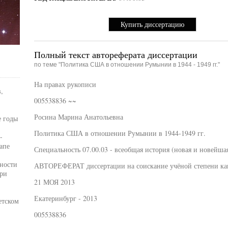
Купить диссертацию
Полный текст автореферата диссертации
по теме "Политика США в отношении Румынии в 1944 - 1949 гг."
На правах рукописи
,
005538836 ~~
Росина Марина Анатольевна
е годы
Политика США в отношении Румынии в 1944-1949 гг.
-
апе
Специальность 07.00.03 - всеобщая история (новая и новейша
нности
АВТОРЕФЕРАТ диссертации на соискание учёной степени кан
ри
21 МОЯ 2013
Екатеринбург - 2013
етском
005538836