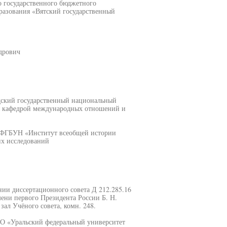
о государственного бюджетного
разования «Вятский государственный
дрович
дский государственный национальный
я кафедрой международных отношений и
, ФГБУН «Институт всеобщей истории
их исследований
ании диссертационного совета Д 212.285.16
ни первого Президента России Б. Н.
 зал Учёного совета, комн. 248.
О «Уральский федеральный университет