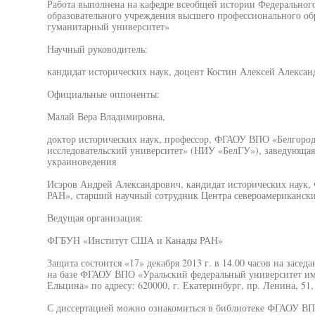
Работа выполнена на кафедре всеобщей истории Федеральног
образовательного учреждения высшего профессионального об
гуманитарный университет»
Научный руководитель:
кандидат исторических наук, доцент Костин Алексей Алексан
Официальные оппоненты:
Малай Вера Владимировна,
доктор исторических наук, профессор, ФГАОУ ВПО «Белгоро
исследовательский университет» (НИУ «БелГУ»), заведующа
украиноведения
Исэров Андрей Александрович, кандидат исторических наук
РАН», старший научный сотрудник Центра североамериканск
Ведущая организация:
ФГБУН «Институт США и Канады РАН»
Защита состоится «17» декабря 2013 г. в 14.00 часов на засед
на базе ФГАОУ ВПО «Уральский федеральный университет име
Ельцина» по адресу: 620000, г. Екатеринбург, пр. Ленина, 51,
С диссертацией можно ознакомиться в библиотеке ФГАОУ ВП