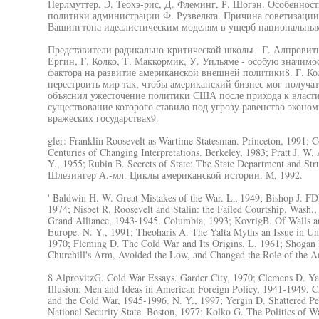
Перлмуттер, Э. Теохэ-рис, Д. Флеминг, Р. Шогэн. Особенност
политики администрации Ф. Рузвельта. Причина советизаци
Вашингтона идеалистическим моделям в ущерб национальным
Представители радикально-критической школы - Г. Алпровитц,
Ергин, Г. Колко, Т. Маккормик, У. Уильяме - особую значим
фактора на развитие американской внешней политики8. Г. Ко
перестроить мир так, чтобы американский бизнес мог получа
объяснил ужесточение политики США после прихода к власти
существование которого ставило под угрозу равенство экон
вражеских государствах9.
gler: Franklin Roosevelt as Wartime Statesman. Princeton, 1991;
Centuries of Changing Interpretations. Berkeley, 1983; Pratt J. W.
Y., 1955; Rubin B. Secrets of State: The State Department and Str
Шлезингер А.-мл. Циклы американской истории. М, 1992.
' Baldwin Н. W. Great Mistakes of the War. L„ 1949; Bishop J. FD
1974; Nisbet R. Roosevelt and Stalin: the Failed Courtship. Wash
Grand Alliance, 1943-1945. Columbia, 1993; KovrigB. Of Walls an
Europe. N. Y., 1991; Theoharis A. The Yalta Myths an Issue in Uni
1970; Fleming D. The Cold War and Its Origins. L. 1961; Shoga
Churchill's Arm, Avoided the Low, and Changed the Role of the A
8 AlprovitzG. Cold War Essays. Garder City, 1970; Clemens D. Yal
Illusion: Men and Ideas in American Foreign Policy, 1941-1949. 
and the Cold War, 1945-1996. N. Y., 1997; Yergin D. Shattered Pe
National Security State. Boston, 1977; Kolko G. The Politics of W