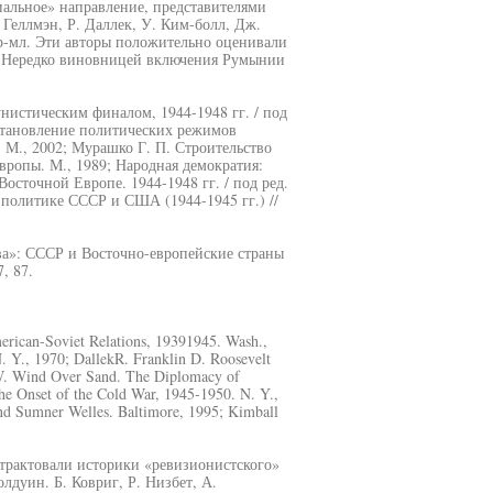
иальное» направление, представителями
. Геллмэн, Р. Даллек, У. Ким-болл, Дж.
ер-мл. Эти авторы положительно оценивали
. Нередко виновницей включения Румынии
истическим финалом, 1944-1948 гг. / под
 Становление политических режимов
й. М., 2002; Мурашко Г. П. Строительство
ропы. М., 1989; Народная демократия:
сточной Европе. 1944-1948 гг. / под ред.
в политике СССР и США (1944-1945 гг.) //
ва»: СССР и Восточно-европейские страны
, 87.
merican-Soviet Relations, 19391945. Wash.,
. Y., 1970; DallekR. Franklin D. Roosevelt
 W. Wind Over Sand. The Diplomacy of
The Onset of the Cold War, 1945-1950. N. Y.,
 and Sumner Welles. Baltimore, 1995; Kimball
трактовали историки «ревизионистского»
лдуин. Б. Ковриг, Р. Низбет, А.