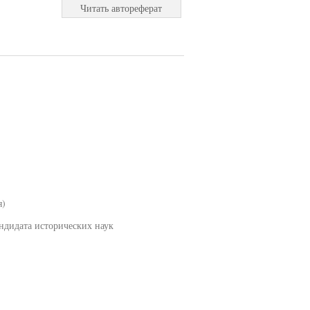
Читать автореферат
я)
дидата исторических наук