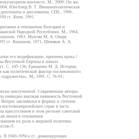
окультурном контексте. М., 2009; Он же.
 2004; Юнгблюд В. Т. Внешнеполитическая
 дипломаты и дипломатия. СПб., 1996;
0 гг. Киев, 1991.
британии в отношении Болгарии и
умынской Народной Республики. М., 1964;
Кишинев, 1983; Мунтян М. А. Очерк
5 гг. Кишинев, 1971; Шевяков А. А.
ытки его модификации, причины краха /
емы Восточной Европы и начало
гг. С. 105-136; Ерещенко М. Д. История,
е как политический фактор послевоенного
содружества». М„ 1995. С. 76-91;
ически неизученной. Современные авторы
ыла очевидна высокая значимость Восточной
 Вопрос заключался в формах и степени
восточноевропейских стран в часть
ты присутствием в этом регионе советской
кая линия в отношении
иманием их роли в мировой политике,
ссов»5.
в. В 1940-1950-е гг. доминирующее