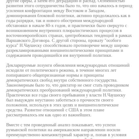
другие сферы, а затем его деградацию и распад. Особенностью
развития этого сотрудничества было то, что оно началось в период
усиления конфронтации мевду Востоком и Западом,
доминирования блоковой политики, активно продолжалось как в
годы разрядки, так и нового обострения международной
обстановки в начале 80-х годов, и практически было сверцуто с
возникновением внутренних плюралистических процессов в
восточноевропейских странах, центробежных тенденций в рамках
Варшавского Договора. С другой стороны, провалу "особого
курса" Н.Чаушеску способствовало противоречие между широко
разрекламированными внешнеполитическими принципами и
содержанием проводившейся им внутренней политики.
Декларируемые лозунги обновления международных отношений
исходили от политического режима, в течение многих лет
попиравшего общепризнанные нормы и принципы
демократических свобод внутри собственного государства.
Закономерным было то, что диктатор не смог стать проводником
демократических преобразований международной политики.
Практически все годы своего пребывания у власти Н.Чаушеску
был выцужден неустанно заботиться о прочности своего
положения, используя в этих целях и внешнеполитические
средства. Развитие отношений с США в этом плане
рассматривалось им как одно из важнейших.
Вместе с тем проведенный анализ показывает, что успехи
румынской политики на американском направлении носили
преимущественно конъюнктурный характер и, попав в условия