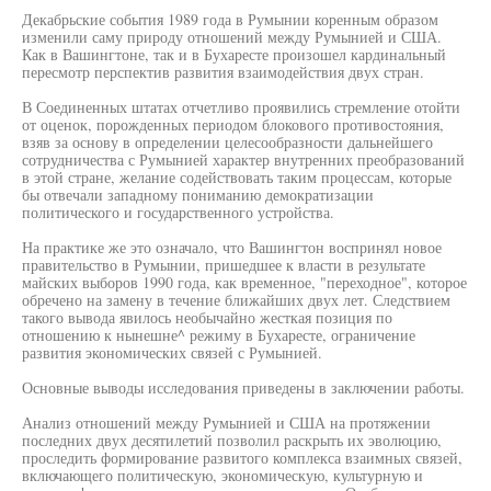
Декабрьские события 1989 года в Румынии коренным образом
изменили саму природу отношений между Румынией и США.
Как в Вашингтоне, так и в Бухаресте произошел кардинальный
пересмотр перспектив развития взаимодействия двух стран.
В Соединенных штатах отчетливо проявились стремление отойти
от оценок, порожденных периодом блокового противостояния,
взяв за основу в определении целесообразности дальнейшего
сотрудничества с Румынией характер внутренних преобразований
в этой стране, желание содействовать таким процессам, которые
бы отвечали западному пониманию демократизации
политического и государственного устройства.
На практике же это означало, что Вашингтон воспринял новое
правительство в Румынии, пришедшее к власти в результате
майских выборов 1990 года, как временное, "переходное", которое
обречено на замену в течение ближайших двух лет. Следствием
такого вывода явилось необычайно жесткая позиция по
отношению к нынешне^ режиму в Бухаресте, ограничение
развития экономических связей с Румынией.
Основные выводы исследования приведены в заключении работы.
Анализ отношений между Румынией и США на протяжении
последних двух десятилетий позволил раскрыть их эволюцию,
проследить формирование развитого комплекса взаимных связей,
включающего политическую, экономическую, культурную и