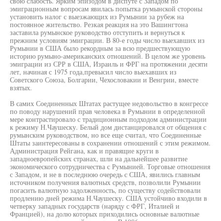
свою слабость. Ярким эпизодом в диспуте с Западом по
эмиграционным вопросам явилась попытка румынской стороны
установить налог с выезжающих из Румынии за рубеж на
постоянное жительство. Резкая реакция на это Вашингтона
заставила румынское руководство отступить и вернуться к
прежним условиям эмиграции. В 80-е годы число выехавших из
Румынии в США было рекордным за всю предшествующую
историю румыно-американских отношений. В целом же уровень
эмиграции из СРР в США, Израиль и ФРГ на протяжении десяти
лет, начиная с 1975 года,превысил число выехавших из
Советского Союза, Болгарии, Чехословакии и Венгрии, вместе
взятых.
В самих Соединенных Штатах растущее недовольство в конгрессе
по поводу нарушений прав человека в Румынии в определенной
мере контрастировало с традиционным подходом администрации
к режиму Н.Чаушеску. Белый дом дистанцировался от общения с
румынским руководством, но все еще считал, что Соединенные
Штаты заинтересованы в сохранении отношений с этим режимом.
Администрация Рейгана, как и правящие круги в
западноевропейских странах, шли на дальнейшее развитие
экономического сотрудничества с Румынией. Торговые отношения
с Западом, и не в последнюю очередь с США, явились главным
источником получения валютных средств, позволили Румынии
погасить валютную задолженность, по существу содействовали
продлению дней режима Н.Чаушеску. США устойчиво входили в
четверку западных государств (наряду с ФРГ, Италией и
Францией), на долю которых приходились основные валютные