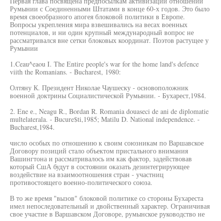
Первая глава посвящена предпосылкам активизации отношений
Румынии с Соединенными Штатами в конце 60-х годов. Это было
время своеобразного апогея блоковой политики в Европе.
Вопросы укрепления мира взвешивались на весах военных
потенциалов, и ни один крупный международный вопрос не
рассматривался вне сетки блоковых координат. Поэтов растущее у
Румынии
1.Ceau^eaou I. The Entire people's war for the home land's defence
viith the Romanians. - Bucharest, 1980:
Олтяну К. Президент Николае Чаушеску - основоположник
военной доктрины Социалистической Румынии. - Бухарест,1984.
2. Ene е., Neagu R., Bordan R. Romania douaseci de ani de diplomatie
multelaterala. - Bucure$ti,1985; Matilu D. National independence. -
Bucharest,1984.
число особых по отношению к своим союзникам по Варшавское
Договору позиций стало объектом пристального внимания
Вашингтона и рассматривалось им как фактор, задействовав
который СшА будут в состоянии оказать дезинтегрирующее
воздействие на взаимоотношения стран - участниц
противостоящего военно-политического союза.
В то же время "вызов" блоковой политике со стороны Бухареста
имел непоследовательный и двойственный характер. Ограничивая
свое участие в Варшавском Договоре, румынское руководство не