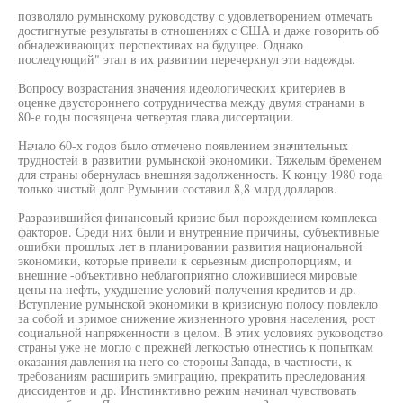
позволяло румынскому руководству с удовлетворением отмечать
достигнутые результаты в отношениях с США и даже говорить об
обнадеживающих перспективах на будущее. Однако
последующий" этап в их развитии перечеркнул эти надежды.
Вопросу возрастания значения идеологических критериев в
оценке двустороннего сотрудничества между двумя странами в
80-е годы посвящена четвертая глава диссертации.
Начало 60-х годов было отмечено появлением значительных
трудностей в развитии румынской экономики. Тяжелым бременем
для страны обернулась внешняя задолженность. К концу 1980 года
только чистый долг Румынии составил 8,8 млрд.долларов.
Разразившийся финансовый кризис был порождением комплекса
факторов. Среди них были и внутренние причины, субъективные
ошибки прошлых лет в планировании развития национальной
экономики, которые привели к серьезным диспропорциям, и
внешние -объективно неблагоприятно сложившиеся мировые
цены на нефть, ухудшение условий получения кредитов и др.
Вступление румынской экономики в кризисную полосу повлекло
за собой и зримое снижение жизненного уровня населения, рост
социальной напряженности в целом. В этих условиях руководство
страны уже не могло с прежней легкостью отнестись к попыткам
оказания давления на него со стороны Запада, в частности, к
требованиям расширить эмиграцию, прекратить преследования
диссидентов и др. Инстинктивно режим начинал чувствовать