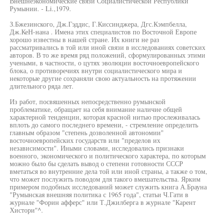
Внешнеэкономические связи Социалистической Республики
Румынии. - Li.,1979.
З.Бжезинского, Дж.Гэддис, Г.Киссинджера, Дгс.Кэмпбелла,
Дж.КеН-нана . Имена этих специалистов по Восточной Европе
хорошо известны в нашей стране. Их книги не раз
рассматривались в той или иной связи в исследованиях советских
авторов. В то же время ряд положений, сформулированных этими
учеными, в частности, о цутях эволюции восточноевропейского
блока, о противоречиях внутри социалистического мира и
некоторые другие сохраняли свою актуальность на протяжении
длительного ряда лет.
Из работ, посвяшенных непосредственно румынской
проблематике, обращает на себя внимание наличие общей
характерной тенденции, которая красной нитью прослеживалась
вплоть до самого последнего времени, - стремление определить
главным образом "степень дозволенной автономии"
восточноевропейских государств или "пределов их
независимости". Иными словами, исследовались признаки
военного, экономического и политического характера, по которым
можно было бы сделать вывод о степени готовности СССР
вметаться во внутренние дела той или иной страны, а также о том,
что может послужить поводом для такого вмешательства. Ярким
примером подобных исследований может служить книга А.Брауна
"Румынская внешняя политика с 1965 года", статьи Ч.Гати в
журнале "Форин афферс" или Т.Джилберга в журнале "Карент
Хистори"^.