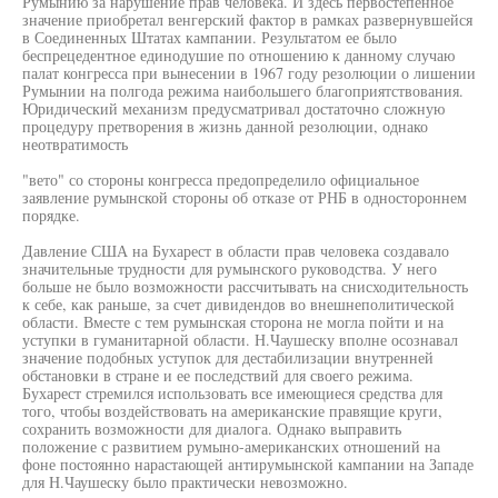
Румынию за нарушение прав человека. И здесь первостепенное
значение приобретал венгерский фактор в рамках развернувшейся
в Соединенных Штатах кампании. Результатом ее было
беспрецедентное единодушие по отношению к данному случаю
палат конгресса при вынесении в 1967 году резолюции о лишении
Румынии на полгода режима наибольшего благоприятствования.
Юридический механизм предусматривал достаточно сложную
процедуру претворения в жизнь данной резолюции, однако
неотвратимость
"вето" со стороны конгресса предопределило официальное
заявление румынской стороны об отказе от РНБ в одностороннем
порядке.
Давление США на Бухарест в области прав человека создавало
значительные трудности для румынского руководства. У него
больше не было возможности рассчитывать на снисходительность
к себе, как раньше, за счет дивидендов во внешнеполитической
области. Вместе с тем румынская сторона не могла пойти и на
уступки в гуманитарной области. Н.Чаушеску вполне осознавал
значение подобных уступок для дестабилизации внутренней
обстановки в стране и ее последствий для своего режима.
Бухарест стремился использовать все имеющиеся средства для
того, чтобы воздействовать на американские правящие круги,
сохранить возможности для диалога. Однако выправить
положение с развитием румыно-американских отношений на
фоне постоянно нарастающей антирумынской кампании на Западе
для Н.Чаушеску было практически невозможно.