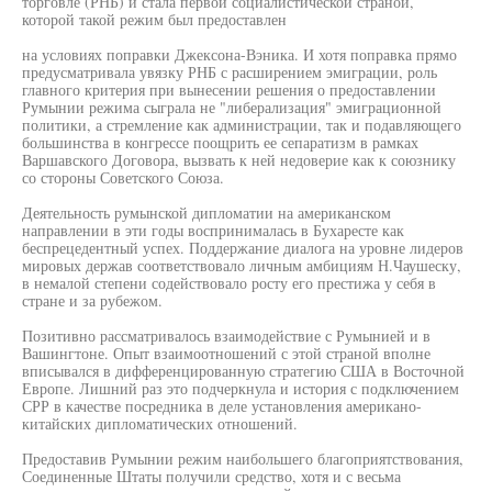
торговле (РНБ) и стала первой социалистической страной,
которой такой режим был предоставлен
на условиях поправки Джексона-Вэника. И хотя поправка прямо
предусматривала увязку РНБ с расширением эмиграции, роль
главного критерия при вынесении решения о предоставлении
Румынии режима сыграла не "либерализация" эмиграционной
политики, а стремление как администрации, так и подавляющего
большинства в конгрессе поощрить ее сепаратизм в рамках
Варшавского Договора, вызвать к ней недоверие как к союзнику
со стороны Советского Союза.
Деятельность румынской дипломатии на американском
направлении в эти годы воспринималась в Бухаресте как
беспрецедентный успех. Поддержание диалога на уровне лидеров
мировых держав соответствовало личным амбициям Н.Чаушеску,
в немалой степени содействовало росту его престижа у себя в
стране и за рубежом.
Позитивно рассматривалось взаимодействие с Румынией и в
Вашингтоне. Опыт взаимоотношений с этой страной вполне
вписывался в дифференцированную стратегию США в Восточной
Европе. Лишний раз это подчеркнула и история с подключением
СРР в качестве посредника в деле установления американо-
китайских дипломатических отношений.
Предоставив Румынии режим наибольшего благоприятствования,
Соединенные Штаты получили средство, хотя и с весьма