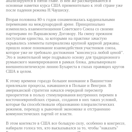
анализируются в пятой главе. В ней же рассматриваются и
основные наметки курса США применительно к этой стране уже
после падения режима Н.Чаушеску.
Вторая половина 80-х годов ознаменовалась кардинальными
переменами на международной арене. Принципиально
изменились взаимоотношения Советского Союза со своими
партнерами по Варшавскому Договору. На смену прежним
постулатам единства, за которыми на практике зачастую
скрывались элементы патернализма крупной ядерной державы,
пришло новое понимание взаимодействия участников союза,
которое уже не требовало достижения "консенсуса любой ценой".
Это в значительной мере подрывало основу для традиционного
румынского маневрирования в рамках блока, девальвировало
внешнеполитическую линию Бухареста в глазах правящих кругов
США в целом.
К этому времени гораздо большее внимание в Вашингтоне
привлекали процессы, начавшиеся в Польше и Венгрии. В
американской стратегии начался очередной пересмотр
приоритетов в пользу стимулирования внутренних перемен в
восточноевропейских странах, создания в них таких условий,
которые бы способствовали образованию плюралистических
режимов, переходу к рыночной экономике и отстранению
коммунистических партий от власти.
В этом контексте в США все болыцую силу, особенно в конгрессе,
набирали голоса тех, кто высказывался за то, чтобы "наказать"