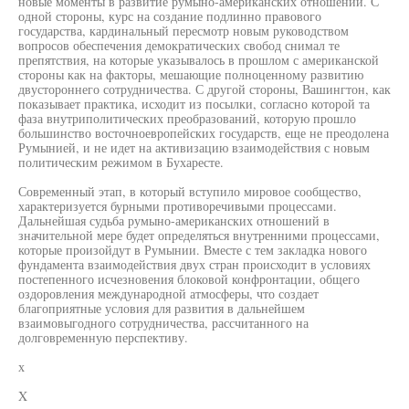
новые моменты в развитие румыно-американских отношений. С
одной стороны, курс на создание подлинно правового
государства, кардинальный пересмотр новым руководством
вопросов обеспечения демократических свобод снимал те
препятствия, на которые указывалось в прошлом с американской
стороны как на факторы, мешающие полноценному развитию
двустороннего сотрудничества. С другой стороны, Вашингтон, как
показывает практика, исходит из посылки, согласно которой та
фаза внутриполитических преобразований, которую прошло
большинство восточноевропейских государств, еще не преодолена
Румынией, и не идет на активизацию взаимодействия с новым
политическим режимом в Бухаресте.
Современный этап, в который вступило мировое сообщество,
характеризуется бурными противоречивыми процессами.
Дальнейшая судьба румыно-американских отношений в
значительной мере будет определяться внутренними процессами,
которые произойдут в Румынии. Вместе с тем закладка нового
фундамента взаимодействия двух стран происходит в условиях
постепенного исчезновения блоковой конфронтации, общего
оздоровления международной атмосферы, что создает
благоприятные условия для развития в дальнейшем
взаимовыгодного сотрудничества, рассчитанного на
долговременную перспективу.
х
X