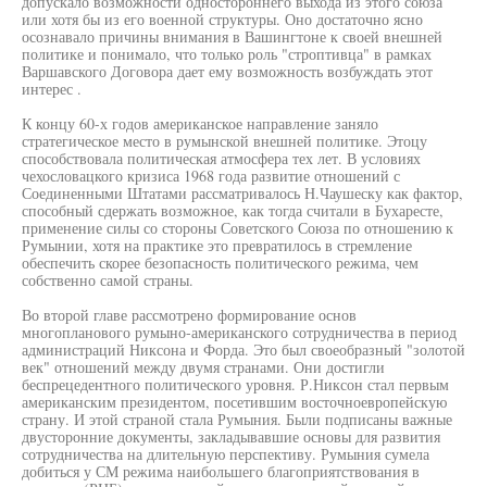
допускало возможности одностороннего выхода из этого союза
или хотя бы из его военной структуры. Оно достаточно ясно
осознавало причины внимания в Вашингтоне к своей внешней
политике и понимало, что только роль "строптивца" в рамках
Варшавского Договора дает ему возможность возбуждать этот
интерес .
К концу 60-х годов американское направление заняло
стратегическое место в румынской внешней политике. Этоцу
способствовала политическая атмосфера тех лет. В условиях
чехословацкого кризиса 1968 года развитие отношений с
Соединенными Штатами рассматривалось Н.Чаушеску как фактор,
способный сдержать возможное, как тогда считали в Бухаресте,
применение силы со стороны Советского Союза по отношению к
Румынии, хотя на практике это превратилось в стремление
обеспечить скорее безопасность политического режима, чем
собственно самой страны.
Во второй главе рассмотрено формирование основ
многопланового румыно-американского сотрудничества в период
администраций Никсона и Форда. Это был своеобразный "золотой
век" отношений между двумя странами. Они достигли
беспрецедентного политического уровня. Р.Никсон стал первым
американским президентом, посетившим восточноевропейскую
страну. И этой страной стала Румыния. Были подписаны важные
двусторонние документы, закладывавшие основы для развития
сотрудничества на длительную перспективу. Румыния сумела
добиться у СМ режима наибольшего благоприятствования в