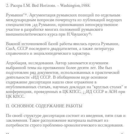
2. Pacepa I.M. Bed Horizons. - Washington,1988.
Румынии"*. Аргументация румынских позиций по отдельным
международным вопросам почерпцута из публикаций ведущих
специалистов ¡ад Румынии, принимавших непосредственное
участие в разработке многих положений румынского
внешнеполитического курса при Н.Чаушеску*\
Важной источниковой базой работы явилась пресса Румынии,
СшА, СССР последнего двадцатилетия, а также литература
справочного и энциклопедического характера.
Апробация, исследования. Автор занимается изучением
выбранной темы на протяжении более десяти лет. Им был
подготовлен ряд документов, использованных в практической
деятельности «ИД СССР. В обобщенном виде основное
содержание диссертации нашло свое отражение в
опубликованных статьях, научных докладах на "круглых столах" и
конференциях, проведенных в ЦК КПСС, ¿¡ИД СССР и АОН при
ЦК КПСС.
П. ОСНОВНОЕ СОДЕРЖАНИЕ РАБОТЫ
По своей структуре диссертация состоит из введения, пяти глав и
заключения. Такое расположение материала вытекает из
потребности строго проблемно-хронологического исследования.