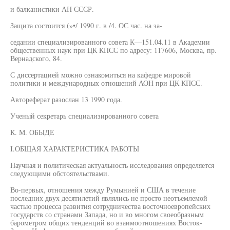
и балканистики АН СССР.
Защита состоится (»•/ 1990 г. в /4. ОС час. на за-
седании специализированного совета К—151.04.11 в Академии
общественных наук при ЦК КПСС по адресу: 117606, Москва, пр.
Вернадского, 84.
С диссертацией можно ознакомиться на кафедре мировой
политики и международных отношений АОН при ЦК КПСС.
Автореферат разослан 13 1990 года.
Ученый секретарь специализированного совета
К. М. ОБЫДЕ
I.ОБЩАЯ ХАРАКТЕРИСТИКА РАБОТЫ
Научная и политическая актуальность исследования определяется
следующими обстоятельствами.
Во-первых, отношения между Румынией и США в течение
последних двух десятилетий являлись не просто неотъемлемой
частью процесса развития сотрудничества восточноевропейских
государств со странами Запада, но и во многом своеобразным
барометром общих тенденций во взаимоотношениях Восток-