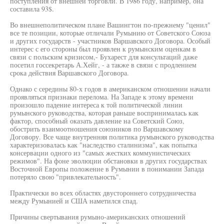
поступления от внешней торговли. В 1986 году, например, она
составила 93$.
Во внешнеполитическом плане Вашингтон по-прежнему "ценил"
все те позиции, которые отличали Румынию от Советского Союза
и других государств - участников Варшавского Договора. Особый
интерес с его стороны был проявлен к румынским оценкам в
связи с польским кризисом,- Бухарест для консультаций даже
посетил госсекретарь А.Хейг, - а также в связи с продлением
срока действия Варшавского Договора.
Однако с середины 80-х годов в американском отношении начали
проявляться признаки перелома. На Западе к этому времени
произошло падение интереса к той политической линии
румынского руководства, которая раньше воспринималась как
фактор, способный оказать давление на Советский Союз,
обострить взаимоотношения союзников по Варшавскому
Договору. Все чаще внутренняя политика румынского руководства
характеризовалась как "наследство сталинизма", как попытка
консервации одного из "самых жестких коммунистических
режимов". На фоне эволюции обстановки в других государствах
Восточной Европы положение в Румынии в понимании Запада
потеряло свою "привлекательность".
Практически во всех областях двустороннего сотрудничества
между Румынией и США наметился спад.
Причины свертывания румыно-американских отношений