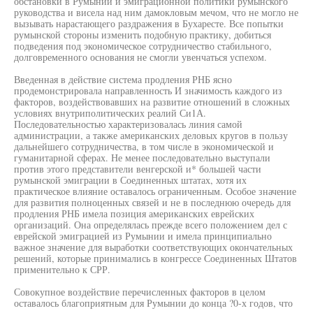
обстановки в Румынии и эмиграционной политики румынского
руководства и висела над ним дамокловым мечом, что не могло не
вызывать нарастающего раздражения в Бухаресте. Все попытки
румынской стороны изменить подобную практику, добиться
подведения под экономическое сотрудничество стабильного,
долговременного основания не смогли увенчаться успехом.
Введенная в действие система продления РНБ ясно
продемонстрировала направленность И значимость каждого из
факторов, воздействовавших на развитие отношений в сложных
условиях внутриполитических реалий Си1А.
Последовательностью характеризовалась линия самой
администрации, а также американских деловых кругов в пользу
дальнейшего сотрудничества, в том числе в экономической и
гуманитарной сферах. Не менее последовательно выступали
против этого представители венгерской и* большей части
румынской эмиграции в Соединенных штатах, хотя их
практическое влияние оставалось ограниченным. Особое значение
для развития полноценных связей и не в последнюю очередь для
продления РНБ имела позиция американских еврейских
организаций. Она определялась прежде всего положением дел с
еврейской эмиграцией из Румынии и имела принципиально
важное значение для выработки соответствующих окончательных
решений, которые принимались в конгрессе Соединенных Штатов
применительно к СРР.
Совокупное воздействие перечисленных факторов в целом
оставалось благоприятным для Румынии до конца ?0-х годов, что