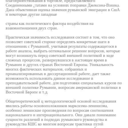
благоприятствования в торговле, предоставляемого
Соединенными ¿татами на условиях поправки Джексона-Взника.
Дана объективная оценка значения румынской эмиграции в СшА
и некоторые другие западные
страны как политического фактора воздействия на
взаимоотношения двух стран.
Практическая значимость исследования состоит в том, что оно
позволяет советской стороне определять конкретные шаги в
отношениях с Румынией, учитывая результаты содержащегося в
работе анализа, выбрать оптимальное решение вопросов, которые
могут возникнуть перед советской внешней политикой в ходе
сложных процессов, развернувшихся в настоящее время в
Румынии и других странах Восточной Европы. Уникальность
многих фактических материалов, собранных и
проанализированных в диссертационной работе, дает также
возможность использовать данное исследование в
преподавательской работе, для подготовки специальных курсов по
внешней политике Румынии, вопросам американской политики в
Восточной Бвропе и т.д.
Общетеоретической ц методологической основой исследования
явились работы основоположников марксизма-ленинизма,
особенно ленинские произведения по вопросам соотношения
национального и интернационального. Они давали понимание
сущности различий в подходах румынского руководства и
руководства КШС ко многим вопросам трактовки путей