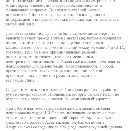
всего госдепартамента, аналитические доклады американских
министерств и ведомств по торгово-экономическим и
финансовым вопросам. Сни явились главной частью
источниковой базы в силу значительной насыщенности
информацией и широкого охвата проблематики, относящейся к
выбранной теме.
¿ажной стороной исследования было стремление диссертанта
ориентироваться прежде всего на матер1алы, которые содержали
официальные, правительственные оценки и установки,
касавшиеся вопросов взаимоотношений между Румынией и США,
трактовку тех или иных принципиальных решений
политическими деятелями, которые имели к ним
непосредственное отношение. Анализ же взглядов политологов
использовался для демонстрации многоплановости, а порой,
противоречивости точек зрения в понимании событий,
происходивших в развитии румыно-американского
взаимодействия.
Следует отметить, что в советской историографии нет работ по
румыно-американским отношениям, которые бы охватывали не
отдельные их стороны, а носили бы комплексный характер.
Лри работе над темой среди советских специалистов были
использованы труды И.И.Орлика, посвященные американской
стратегии в отношении восточной Европы^. Ьыло важным
знакомство с работой А.А.йзьковой, опубликованной в
Американском ежегоднике за 1961) год, поскольку в ней сделана