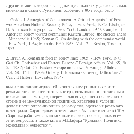
Другой темой, которой в западных публикациях уделялось немало
внимания в связи с Румынией, особенно в 80-е годы, было
1. Gaddis J. Strategies of Containment. A Critical Appraisal of Post-
war American National Security Policy. - Hew York, 1982» Kissinger
H. American foreign policy. - New York, London, 1977; Campbell J.
American policy toward communist Kaatern Europe: the choices ahead.
- Minneapolis,1965; Kennan G. On dealing with the communist world.
- Hew York, 1964; Memoirs 1950-1963. Vol—2. - Boston, Toronto,
1972.
2. Braun A. Romanian foreign policy since 1965. - Hew York, 1973;
Gati Ch. Gorbachev and Eastern Europe // Foreign Affairs. Vol.-65, №
5. - 19S7; Gati Ch. Eastern Europe on its own // Foreign Affairs.
Vol.-68, H° 1, - 1989» Gilberg T. Romania's Growing Difficulties //
Current History. Hovember,1984-
выявление закономерностей развития внутриполитического
режима тоталитаристского характера, возможности его замены и
последствий такого рода перемен для внутреннего положения в
стране и ее международной политики, характера и условий
деятельности оппозиционных режиму сил, оценка их реального
потенциала. Характерным в этом смысле было появление в CiilA
сборника работ американских политологов, посвященных всем
этим вопросам, а также книги М.Шафира "Румыния. Политика,
экономика и общество"*.