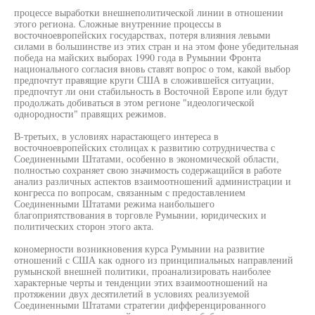
процессе выработки внешнеполитической линии в отношении
этого региона. Сложные внутренние процессы в
восточноевропейских государствах, потеря влияния левыми
силами в большинстве из этих стран и на этом фоне убедительная
победа на майских выборах 1990 года в Румынии Фронта
национального согласия вновь ставят вопрос о том, какой выбор
предпочтут правящие круги США в сложившейся ситуации,
предпочтут ли они стабильность в Восточной Европе или будут
продолжать добиваться в этом регионе "идеологической
однородности" правящих режимов.
В-третьих, в условиях нарастающего интереса в
восточноевропейских столицах к развитию сотрудничества с
Соединенными Штатами, особенно в экономической области,
полностью сохраняет свою значимость содержащийся в работе
анализ различных аспектов взаимоотношений администрации и
конгресса по вопросам, связанным с предоставлением
Соединенными Штатами режима наибольшего
благоприятствования в торговле Румынии, юридических и
политических сторон этого акта.
кономерности возникновения курса Румынии на развитие
отношений с США как одного из принципиальных направлений
румынской внешней политики, проанализировать наиболее
характерные черты и тенденции этих взаимоотношений на
протяжении двух десятилетий в условиях реализуемой
Соединенными Штатами стратегии дифференцированного