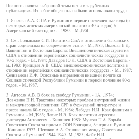
Полного анализа выбранной темы нет и в зарубежных
публикациях. Из работ общего плана были использованы труды
1. Язькова A.A. США и Румыния в первые послевоенные годы (о
некоторых аспектах американской политики 40-х годов) //
Американский ежегодник. - 1980. - М.,I9öI.
2. См.: Большаков С.И. Политика СшА в отношении балканских
стран социализма на современном этапе. - М.,1983; Волкова Е.Д.
Вашингтон и Восточная Европа: Внешнеполитическая стратегия
США в отношении европейских социалистических государств в
70-х годах. - Ы.,1984; Давыдов Ю.Л. США и Восточная Европа. -
м.,1983; Куницын A.B. США: внешнеэкономическая политика в
отношении европейских социалистических государств. - М., 1987;
Селиванова И.Ф. Основные направления внешней политики
Социалистической Республики Румынии в первой половине 80-х
годов. - М.,1987.
3. Антосяк A.B. В боях за свободу Румынии. - 1Ä. ,1974;
Довженко Н.И. Трактовка некоторых проблем внутренней жизни
и международной политики СРР в буржуазной литературе и
прессе начала 80-х годов. - М.,1984; Лебедев Н.И. Крах фашизма в
Румынии. - М.Д983; Левит И.Э. Крах политики агрессии
диктатуры Антонеску. - Кишинев.1983; Мунтян U.A. Борьба
Советского Союза за прием в ООН Болгарии, Зенгрии и Румынии.
-Кишинев,£972; Шевяков A.A. Отношения между Советским
Союзом и Румынией.1944-1949.-М.,1985; Фейт Н.И.