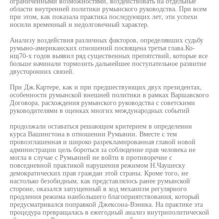
ограниченными возможностями, воздействовать на отдельные
области внутренней политики румынского руководства. При всем
при этом, как показала практика последующих лет, эти успехи
носили временный и недолговечный характер.
Анализу воздействия различных факторов, определявших судьбу
румыно-американских отношений посвящена третья глава.Ко-
нщ70-х годов выявил ряд существенных препятствий, которые все
больше начинали тормозить дальнейшее поступательное развитие
двусторонних связей.
При Дж.Картере, как и при предшествующих двух президентах,
особенности румынской внешней политики в рамках Варшавского
Договора, расхождения румынского руководства с советскими
руководителями в оценках многих международных событий
продолжали оставаться решающим критерием в определении
курса Вашингтона в отношении Румынии. Вместе с тем
провозглашенная и широко разрекламированная главой новой
администрации цель бороться за соблюдение прав человека не
могла в случае с Румынией не войти в противоречие с
повседневной практикой нарушения режимом Н.Чаушеску
демократических прав граждан этой страны. Кроме того, не
настолько безобидным, как представлялось ранее румынской
стороне, оказался запущенный в ход механизм регулярного
продления режима наибольшего благоприятствования, который
предусматривался поправкой Джексона-Вэника. На практике эта
процедура превращалась в ежегодный анализ внутриполитической