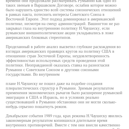
времени они продолжали рассматривать Румынию как одно из
таких звеньев в Варшавском Договоре, ослабив которое можно
было нарушить единство всей системы союзнических отношений
в рамках пакта, потеснить интересы Советского Союза в
Восточной Европе. Этот подход доминировал в американской
политике, несмотря на смецу администраций. Вашингтон не раз
закрывал глаза на внутреннюю политику Н.Чаушеску, если
румынские внешнеполитические акции укладывались в ложе
американских блоковых стереотипов.
Проделанный в работе анализ высветил глубокие расхождения во
взглядах американских правящих кругов на политику США в
отношении стран Зосточной Европы, неудовлетворенность
эффективностью используемых средств проведения этой
политики. Неоправданной оказалась ставка на разногласия
Румынии с Советским Союзом и другими союзными
государствами. Во внутреннем
плане Н.Чаушеску не пошел даже на подобие создания
плюралистических структур в Румынии. Зримым результатом
применения экономических рычагов было расширение румынской
эмиграции в США и Израиль, но в условиях реально
существовавшей в Румынии обстановки они не могли сколько-
нибудь серьезно пошатнуть режим.
Декабрьские события 1989 года, крах режима Н.Чаушеску явились
закономерным результатом копившихся длительное время
внутренних противоречий. Вместе с тем они внесли качественно