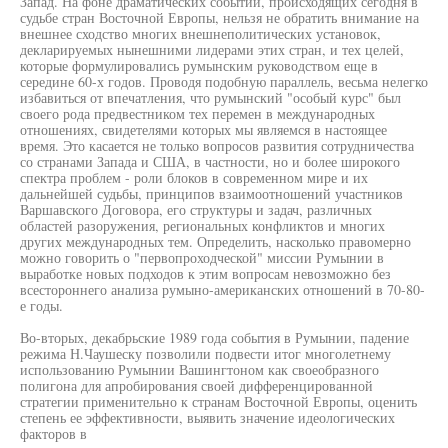
Запад. На фоне драматических событий, происходящих сегодня в
судьбе стран Восточной Европы, нельзя не обратить внимание на
внешнее сходство многих внешнеполитических установок,
декларируемых нынешними лидерами этих стран, и тех целей,
которые формулировались румынским руководством еще в
середине 60-х годов. Проводя подобную параллель, весьма нелегко
избавиться от впечатления, что румынский "особый курс" был
своего рода предвестником тех перемен в международных
отношениях, свидетелями которых мы являемся в настоящее
время. Это касается не только вопросов развития сотрудничества
со странами Запада и США, в частности, но и более широкого
спектра проблем - роли блоков в современном мире и их
дальнейшей судьбы, принципов взаимоотношений участников
Варшавского Договора, его структуры и задач, различных
областей разоружения, региональных конфликтов и многих
других международных тем. Определить, насколько правомерно
можно говорить о "первопроходческой" миссии Румынии в
выработке новых подходов к этим вопросам невозможно без
всестороннего анализа румыно-американских отношений в 70-80-
е годы.
Во-вторых, декабрьские 1989 года события в Румынии, падение
режима Н.Чаушеску позволили подвести итог многолетнему
использованию Румынии Вашингтоном как своеобразного
полигона для апробирования своей дифференцированной
стратегии применительно к странам Восточной Европы, оценить
степень ее эффективности, выявить значение идеологических
факторов в