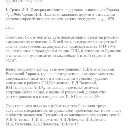
единственная у нас в
I. Срлик И.И. Империалистические державы и восточная Европа.
-'¿.,1966; Срлик И.И. Политика западных держав в отношении
восточноевропейских социалистических государств. - ¡¿.,1979.
- б -
Советском Союзе попытка дать периодизацию развития румыно-
американских отношений. В ней также содержится интересный
анализ рассекреченных документов госдепартамента 1944-1948
гг., связанных с проведением линии США в отношении Румынии
в контексте внутриполитических событий в этой стране в те
годы*.
Более позднему периоду взаимоотношений США со странами
Восточной Европы, где нашли отражение некоторые моменты
американской политики и в отношении Румынии, уделено
внимание в работах С.И.Большакова, Е.Д.Волковой,
Ю.П.Даввдова, А.В.Куни-цына, а отдельные аспекты
сотрудничества с СшА с позиций румынской дипломатии
рассматриваются в исследованиях И.Ф.Селивановой^.
Существенную помощь в работе над темой оказали труды
советских специалистов по румынской проблематике, в том числе
в области экономики Румынии и ее внешнеэкономических связей:
А.В.Антосяка, Н.И.Довженко, Н.И.Лебедева, И.Э.Левита,
М.А.Мун-тяна, А.А.Шевякова, Н.И.йейт^.