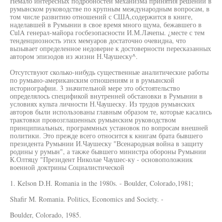
Немало интересных подробностей механизма принятия решений в
румынском руководстве по крупным международным вопросам, в
том числе развитию отношений с США,содержится в книге,
наделавшей в Румынии в свое время много щума, бежавшего в
CulA генерал-майора госбезопасности И.М.Лачепы. ¿месте с тем
тенденциозность этих мемуаров достаточно очевидна, что
вызывает определенное недоверие к достоверности пересказанных
автором эпизодов из жизни Н.Чаушеску^.
Отсутствуют сколько-нибудь существенные аналитические работы
по румыно-американским отношениям и в румынской
историографии. 3 значительной мере это обстоятельство
определялось спецификой внутренней обстановки в Румынии в
условиях культа личности Н.Чаушеску. Из трудов румынских
авторов были использованы главным образом те, которые касались
трактовки провозглашенных румынским руководством
принципиальных, программных установок по вопросам внешней
политики. Это прежде всего относится к книгам брата бывшего
президента Румынии И.Чаушеску "Всенародная война в защиту
родины у румын", а также бывшего министра обороны Румынии
К.Олтяцу "Президент Николае Чаушес-ку - основоположник
военной доктрины Социалистической
1. Kelson D.H. Romania in the 1980s. - Boulder, Colorado,1981;
Shafir M. Romania. Politics, Economics and Society. -
Boulder, Colorado, 1985.