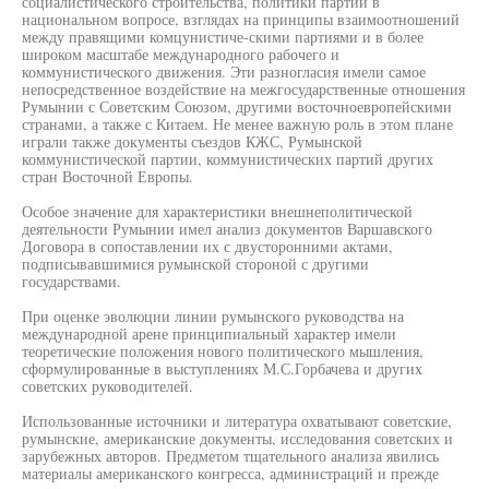
социалистического строительства, политики партий в
национальном вопросе, взглядах на принципы взаимоотношений
между правящими комцунистиче-скими партиями и в более
широком масштабе международного рабочего и
коммунистического движения. Эти разногласия имели самое
непосредственное воздействие на межгосударственные отношения
Румынии с Советским Союзом, другими восточноевропейскими
странами, а также с Китаем. Не менее важную роль в этом плане
играли также документы съездов КЖС, Румынской
коммунистической партии, коммунистических партий других
стран Восточной Европы.
Особое значение для характеристики внешнеполитической
деятельности Румынии имел анализ документов Варшавского
Договора в сопоставлении их с двусторонними актами,
подписывавшимися румынской стороной с другими
государствами.
При оценке эволюции линии румынского руководства на
международной арене принципиальный характер имели
теоретические положения нового политического мышления,
сформулированные в выступлениях М.С.Горбачева и других
советских руководителей.
Использованные источники и литература охватывают советские,
румынские, американские документы, исследования советских и
зарубежных авторов. Предметом тщательного анализа явились
материалы американского конгресса, администраций и прежде