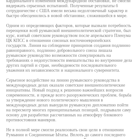
кардинального изменения международной обстановки, не смогли
ввдержать серьезных испытаний. Полученные результаты б
сотрудничестве с США имели весьма недолговечный характер и
быстро обесценились в новой обстановке, сложившейся в мире.
Одним из определяющих факторов, которые вызвали потребность
переоценки всей румынской внешнеполитической стратегии, был
курс, взятый советским руководством после апрельского Пленума
ЦК КПСС в отношении союзных восточноевропейских
государств. Линия на соблюдение принципов создания подлинно
равноправного, подлинно добровольного союза лишала
румынское руководство возможности спекулировать на
требованиях о недопустимости вмешательства во внутренние дела
других партий и стран, необходимости последовательного
уважения их независимости и национального суверенитета.
Серьезное воздействие на линию румынского руководства в
международных делах оказали советские внешнеполитические
инициативы. Новый подход к решению важнейших вопросов
современности, и прежде всего разоруженческих проблем, борьба
за утверждение нового политического мышления в
международных делах вынудили румынскую дипломатию пойти
на пересмотр многих принципиальных позиций, подрывали саму
основу для разработки рассчитанных на атмосферу блокового
противостояния маневров.
Не в полной мере смогли реализовать свои цели в отношении
Румынии и Соединенные Ытаты. Вплоть до самого последнего