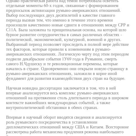
Однако практическая работа над темой потребовала осветить
отдельные моменты 60-х годов, связанные с формированием
предпосылок активизации румыно-американских отношений.
Выбор последующих двух десятилетий в качестве главного
периода вызван тем, что именно в течение этого времени
произошли качественно новые сдвиги в отношениях между СРР и
С11А. Была заложена та прищипиальная основа, на которой шло
бурное развитие сотрудничества в самых различных областях -
политической, экономической, культурной, военной и других.
Выбранный период позволяет проследить в полной мере действие
тех факторов, которые привели к изменениям в румыно-
американских отношениях. Логическую черту под этим периодом
подвели декабрьские события 1У69 года в Румынии, смерть
самого Н.Чдушеску и те революционные перемены, которые
начались в стране. Одновременно они открыли новую страницу в
румыно-американских отношениях, заложили в корне иной
фундамент для развития взаимодействия двух стран на будущее.
Научная новидна диссертации заключается в том, что в ней
впервые анализируется весь комплекс румыно-американских
отношений на протяжении столь длительного периода в широком
контексте важнейших международных событий, а также
внутриполитической обстановки в обеих странах.
Впервые в научный оборот вводятся сведения и анализируется
роль румынского посредничества в установлении
дипломатических отношений между США и Китаем. Всесторонне
рассмотрена работа механизма продления режима наибольшего