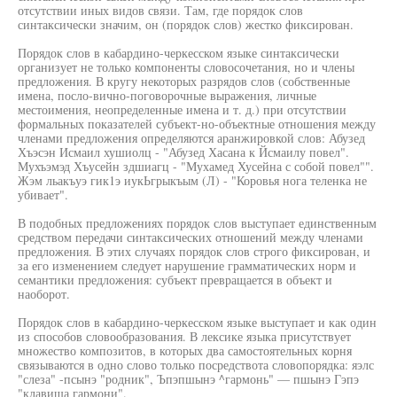
отсутствии иных видов связи. Там, где порядок слов
синтаксически значим, он (порядок слов) жестко фиксирован.
Порядок слов в кабардино-черкесском языке синтаксически
организует не только компоненты словосочетания, но и члены
предложения. В кругу некоторых разрядов слов (собственные
имена, посло-вично-поговорочные выражения, личные
местоимения, неопределенные имена и т. д.) при отсутствии
формальных показателей субъект-но-объектные отношения между
членами предложения определяются аранжировкой слов: Абузед
Хъэсэн Исмаил хушиолц - "Абузед Хасана к Йсмаилу повел".
Мухъэмэд Хъусейн здшиагц - "Мухамед Хусейна с собой повел"".
Жэм льакъуэ гик1э иукЬгрыкъым (Л) - "Коровья нога теленка не
убивает".
В подобных предложениях порядок слов выступает единственным
средством передачи синтаксических отношений между членами
предложения. В этих случаях порядок слов строго фиксирован, и
за его изменением следует нарушение грамматических норм и
семантики предложения: субъект превращается в объект и
наоборот.
Порядок слов в кабардино-черкесском языке выступает и как один
из способов словообразования. В лексике языка присутствует
множество композитов, в которых два самостоятельных корня
связываются в одно слово только посредствота словопорядка: яэлс
"слеза" -псынэ "родник", Ъпэпшынэ ^гармонь" — пшынэ Гэпэ
"клавиша гармони".