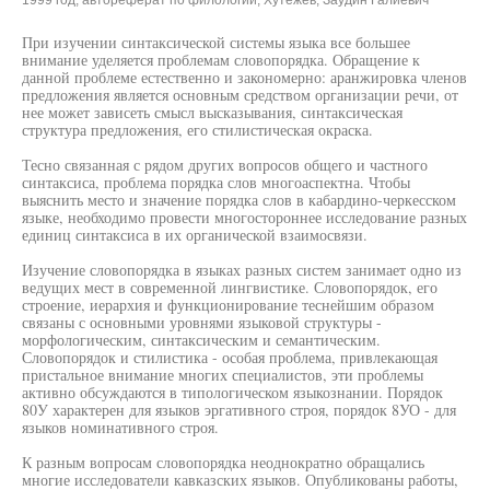
1999 год, автореферат по филологии, Хутежев, Заудин Галиевич
При изучении синтаксической системы языка все большее
внимание уделяется проблемам словопорядка. Обращение к
данной проблеме естественно и закономерно: аранжировка членов
предложения является основным средством организации речи, от
нее может зависеть смысл высказывания, синтаксическая
структура предложения, его стилистическая окраска.
Тесно связанная с рядом других вопросов общего и частного
синтаксиса, проблема порядка слов многоаспектна. Чтобы
выяснить место и значение порядка слов в кабардино-черкесском
языке, необходимо провести многостороннее исследование разных
единиц синтаксиса в их органической взаимосвязи.
Изучение словопорядка в языках разных систем занимает одно из
ведущих мест в современной лингвистике. Словопорядок, его
строение, иерархия и функционирование теснейшим образом
связаны с основными уровнями языковой структуры -
морфологическим, синтаксическим и семантическим.
Словопорядок и стилистика - особая проблема, привлекающая
пристальное внимание многих специалистов, эти проблемы
активно обсуждаются в типологическом языкознании. Порядок
80У характерен для языков эргативного строя, порядок 8УО - для
языков номинативного строя.
К разным вопросам словопорядка неоднократно обращались
многие исследователи кавказских языков. Опубликованы работы,