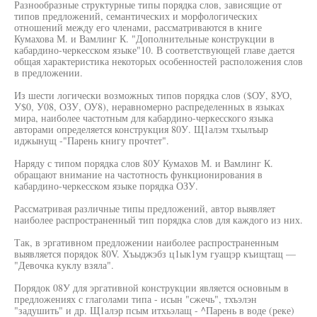
Разнообразные структурные типы порядка слов, зависящие от
типов предложений, семантических и морфологических
отношений между его членами, рассматриваются в книге
Кумахова М. и Вамлинг К. "Дополнительные конструкции в
кабардино-черкесском языке"10. В соответствующей главе дается
общая характеристика некоторых особенностей расположения слов
в предложении.
Из шести логически возможных типов порядка слов ($ОУ, 8УО,
У$0, У08, ОЗУ, ОУ8), неравномерно распределенных в языках
мира, наиболее частотным для кабардино-черкесского языка
авторами определяется конструкция 80У. Щ1алэм тхылъыр
иджынущ -"Парень книгу прочтет".
Наряду с типом порядка слов 80У Кумахов М. и Вамлинг К.
обращают внимание на частотность функционирования в
кабардино-черкесском языке порядка ОЗУ.
Рассматривая различные типы предложений, автор выявляет
наиболее распространенный тип порядка слов для каждого из них.
Так, в эргативном предложении наиболее распространенным
выявляется порядок 80V. Хъыджэбз ц1ык1ум гуащэр къищтащ —
"Девочка куклу взяла".
Порядок 08У для эргативной конструкции является основным в
предложениях с глаголами типа - исын "сжечь", тхъэлэн
"задушить" и др. Щ1алэр псым итхьэлащ - ^Парень в воде (реке)