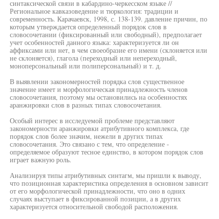
синтаксической связи в кабардино-черкесском языке //
Региональное кавказоведение и тюркология: традиции и
современность. Карачаевск, 1998, с. 138-139. давление причин, по
которым утверждается определенный порядок слов в
словосочетании (фиксированный или свободный), предполагает
учет особенностей данного языка: характеризуется ли он
аффиксами или нет, в чем своеобразие его имени (склоняется или
не склоняется), глагола (переходный или непереходный,
моноперсональный или полиперсональный) и т. д.
В выявлении закономерностей порядка слов существенное
значение имеет и морфологическая принадлежность членов
словосочетания, поэтому мы остановились на особенностях
аранжировки слов в разных типах словосочетания.
Особый интерес в исследуемой проблеме представляют
закономерности аранжировки атрибутивного комплекса, где
порядок слов более значим, нежели в других типах
словосочетания. Это связано с тем, что определение -
определяемое образуют тесное единство, в котором порядок слов
играет важную роль.
Анализируя типы атрибутивных синтагм, мы пришли к выводу,
что позиционная характеристика определения в основном зависит
от его морфологической принадлежности, что оно в одних
случаях выступает в фиксированной позиции, а в других
характеризуется относительной свободой расположения.