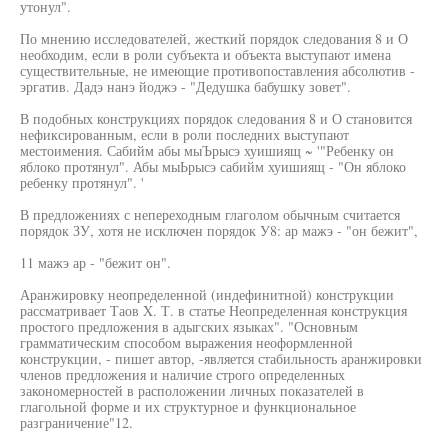
утонул".
По мнению исследователей, жесткий порядок следования 8 и О
необходим, если в роли субъекта и объекта выступают имена
существительные, не имеющие противопоставления абсолютив -
эргатив. Дадэ нанэ йоджэ - "Дедушка бабушку зовет".
В подобных конструкциях порядок следования 8 и О становится
нефиксированным, если в роли последних выступают
местоимения. Сабийм абы мыЪрысэ хуишиящ ~ '"Ребенку он
яблоко протянул". Абы мыЬрысэ сабийм хуишиящ - "Он яблоко
ребенку протянул". '
В предложениях с непереходным глаголом обычным считается
порядок ЗУ, хотя не исключен порядок У8: ар мажэ - "он бежит",
11 мажэ ар - "бежит он".
Аранжировку неопределенной (индефинитной) конструкции
рассматривает Таов X. Т. в статье Неопределенная конструкция
простого предложения в адыгских языках". "Основным
грамматическим способом выражения неоформленной
конструкции, - пишет автор, -является стабильность аранжировки
членов предложения и наличие строго определенных
закономерностей в расположении личных показателей в
глагольной форме и их структурное и функциональное
разграничение"12.