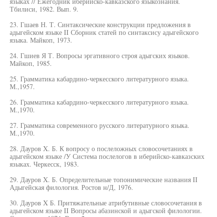
языках // Ежегодник иберийско-кавказского языкознания.
Тбилиси, 1982. Вып. 9.
23. Гшаев Н. Т. Синтаксические конструкции предложения в
адыгейском языке II Сборник статей по синтаксису адыгейского
языка. Майкоп, 1973.
24. Гшиев Я Т. Вопросы эргативного строя адыгских языков.
Майкоп, 1985.
25. Грамматика кабардино-черкесского литературного языка.
М.,1957.
26. Грамматика кабардино-черкесского литературного языка.
М.,1970.
27. Грамматика современного русского литературного языка.
М.,1970.
28. Дауров X. Б. К вопросу о послеложных словосочетаниях в
адыгейском языке /У Система послелогов в иберийско-кавказских
языках. Черкесск, 1983.
29. Дауров X. Б. Определительные топонимические названия II
Адыгейская филология. Ростов н/Д, 1976.
30. Дауров X Б. Притяжательные атрибутивные словосочетания в
адыгейском языке II Вопросы абазинской и адыгской филологии.