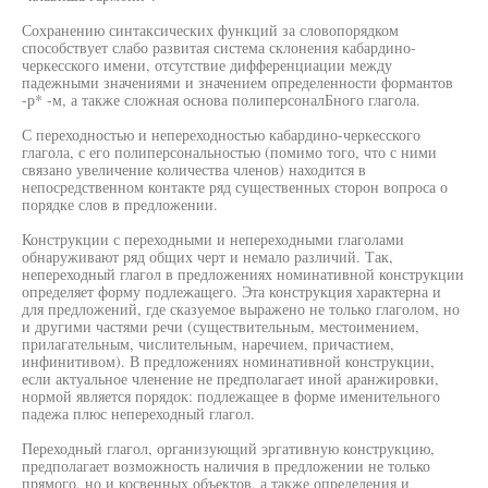
Сохранению синтаксических функций за словопорядком
способствует слабо развитая система склонения кабардино-
черкесского имени, отсутствие дифференциации между
падежными значениями и значением определенности формантов
-р* -м, а также сложная основа полиперсоналБного глагола.
С переходностью и непереходностью кабардино-черкесского
глагола, с его полиперсональностью (помимо того, что с ними
связано увеличение количества членов) находится в
непосредственном контакте ряд существенных сторон вопроса о
порядке слов в предложении.
Конструкции с переходными и непереходными глаголами
обнаруживают ряд общих черт и немало различий. Так,
непереходный глагол в предложениях номинативной конструкции
определяет форму подлежащего. Эта конструкция характерна и
для предложений, где сказуемое выражено не только глаголом, но
и другими частями речи (существительным, местоимением,
прилагательным, числительным, наречием, причастием,
инфинитивом). В предложениях номинативной конструкции,
если актуальное членение не предполагает иной аранжировки,
нормой является порядок: подлежащее в форме именительного
падежа плюс непереходный глагол.
Переходный глагол, организующий эргативную конструкцию,
предполагает возможность наличия в предложении не только
прямого, но и косвенных объектов, а также определения и