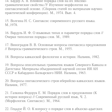
14. Баудер А. Я. Влияние порядка слов на их лексико-
грамматические свойства /У Изучение морфологии на
синтаксической основе. (Сборник статей по материалам научно-
практической конференции). М., 1974. Вып. 4.
15. Волгина Н. С. Синтаксис современного русского языка.
М.,1978.
16. Вардуль И. Ф. О языковых типах и параметре порядка слов //
Очерки типологии порядка слов. М., 1989.
17. Виноградов В. В. Основные вопросы синтаксиса предложения
// Вопросы грамматического строя. М., 1955.
18. Вопросы кавказской филологии и истории. Нальчик, 1982.
19. Вопросы описательных грамматик языков Северного Кавказа и
Дагестана: Материалы объединенной научной сессии ИЯ АН
СССР и Кабардино-Балкарского НИИ. Нальчик, 1963.
20. Вопросы синтаксического строя иберийско-кавказских языков.
Нальчик, 1977.
21. Галкина-Федорук Е. М. Порядок слов в предложении (К
истории вопроса) // Современный русский язык, Ч. 2.
(Морфология. Синтаксис). М., 1964.
22. Гецадзе Й. О. К вопросу о порядке слов в абхазско-адыгских