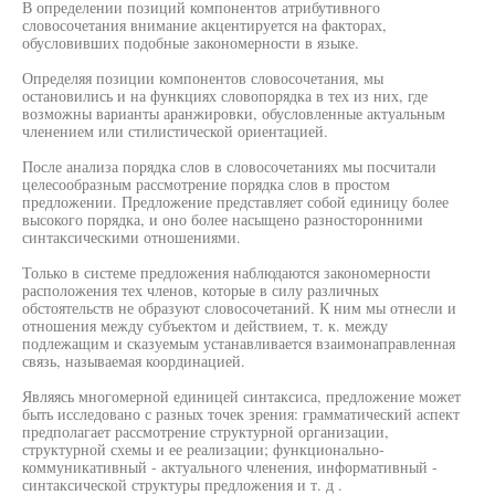
В определении позиций компонентов атрибутивного
словосочетания внимание акцентируется на факторах,
обусловивших подобные закономерности в языке.
Определяя позиции компонентов словосочетания, мы
остановились и на функциях словопорядка в тех из них, где
возможны варианты аранжировки, обусловленные актуальным
членением или стилистической ориентацией.
После анализа порядка слов в словосочетаниях мы посчитали
целесообразным рассмотрение порядка слов в простом
предложении. Предложение представляет собой единицу более
высокого порядка, и оно более насыщено разносторонними
синтаксическими отношениями.
Только в системе предложения наблюдаются закономерности
расположения тех членов, которые в силу различных
обстоятельств не образуют словосочетаний. К ним мы отнесли и
отношения между субъектом и действием, т. к. между
подлежащим и сказуемым устанавливается взаимонаправленная
связь, называемая координацией.
Являясь многомерной единицей синтаксиса, предложение может
быть исследовано с разных точек зрения: грамматический аспект
предполагает рассмотрение структурной организации,
структурной схемы и ее реализации; функционально-
коммуникативный - актуального членения, информативный -
синтаксической структуры предложения и т. д .