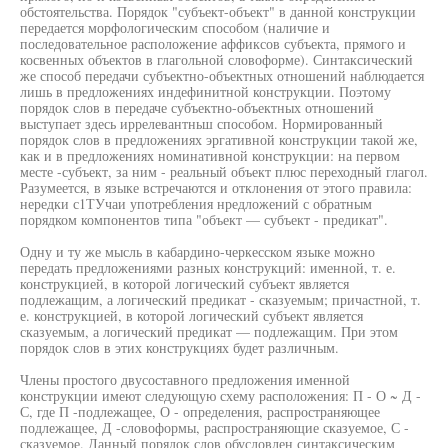
обстоятельства. Порядок "субъект-объект" в данной конструкции
передается морфологическим способом (наличие и
последовательное расположение аффиксов субъекта, прямого и
косвенных объектов в глагольной словоформе). Синтаксический
же способ передачи субъектно-объектных отношений наблюдается
лишь в предложениях индефинитной конструкции. Поэтому
порядок слов в передаче субъектно-объектных отношений
выступает здесь иррелевантньш способом. Нормированный
порядок слов в предложениях эргативной конструкции такой же,
как и в предложениях номинативной конструкции: на первом
месте -субъект, за ним - реальный объект плюс переходный глагол.
Разумеется, в языке встречаются и отклонения от этого правила:
нередки с1ТУчаи употребления нредложений с обратным
порядком компонентов типа "объект — субъект - предикат".
Одну и ту же мысль в кабардино-черкесском языке можно
передать предложениями разных конструкций: именной, т. е.
конструкцией, в которой логический субъект является
подлежащим, а логический предикат - сказуемым; причастной, т.
е. конструкцией, в которой логический субъект является
сказуемым, а логический предикат — подлежащим. При этом
порядок слов в этих конструкциях будет различным.
Члены простого двусоставного предложения именной
конструкции имеют следующую схему расположения: П - О ~ Д -
С, где П -подлежащее, О - определения, распространяющее
подлежащее, Д -словоформы, распространяющие сказуемое, С -
сказуемое. Данный порядок слов обусловлен синтаксическим