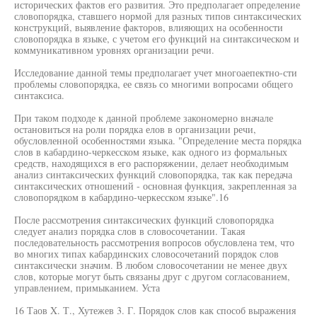
исторических фактов его развития. Это предполагает определение
словопорядка, ставшего нормой для разных типов синтаксических
конструкций, выявление факторов, влияющих на особенности
словопорядка в языке, с учетом его функций на синтаксическом и
коммуникативном уровнях организации речи.
Исследование данной темы предполагает учет многоаепектно-сти
проблемы словопорядка, ее связь со многими вопросами общего
синтаксиса.
При таком подходе к данной проблеме закономерно вначале
остановиться на роли порядка елов в организации речи,
обусловленной особенностями языка. "Определение места порядка
слов в кабардино-черкесском языке, как одного из формальных
средств, находящихся в его распоряжении, делает необходимым
анализ синтаксических функций словопорядка, так как передача
синтаксических отношений - основная функция, закрепленная за
словопорядком в кабардино-черкесском языке".16
После рассмотрения синтаксических функций словопорядка
следует анализ порядка слов в словосочетании. Такая
последовательность рассмотрения вопросов обусловлена тем, что
во многих типах кабардинских словосочетаний порядок слов
синтаксически значим. В любом словосочетании не менее двух
слов, которые могут быть связаны друг с другом согласованием,
управлением, примыканием. Уста
16 Таов X. Т., Хутежев 3. Г. Порядок слов как способ выражения