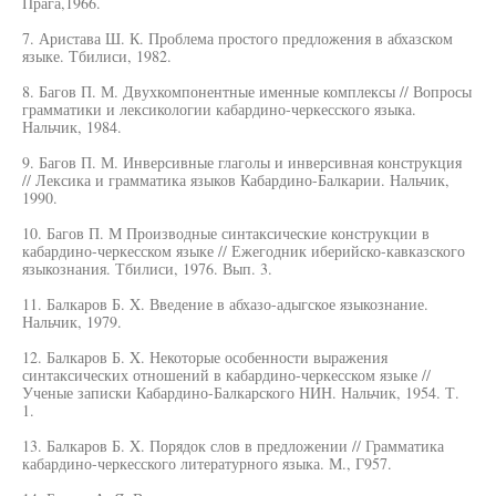
Прага,1966.
7. Аристава Ш. К. Проблема простого предложения в абхазском
языке. Тбилиси, 1982.
8. Багов П. М. Двухкомпонентные именные комплексы // Вопросы
грамматики и лексикологии кабардино-черкесского языка.
Нальчик, 1984.
9. Багов П. М. Инверсивные глаголы и инверсивная конструкция
// Лексика и грамматика языков Кабардино-Балкарии. Нальчик,
1990.
10. Багов П. М Производные синтаксические конструкции в
кабардино-черкесском языке // Ежегодник иберийско-кавказского
языкознания. Тбилиси, 1976. Вып. 3.
11. Балкаров Б. X. Введение в абхазо-адыгское языкознание.
Нальчик, 1979.
12. Балкаров Б. X. Некоторые особенности выражения
синтаксических отношений в кабардино-черкесском языке //
Ученые записки Кабардино-Балкарского НИН. Нальчик, 1954. Т.
1.
13. Балкаров Б. X. Порядок слов в предложении // Грамматика
кабардино-черкесского литературного языка. М., Г957.