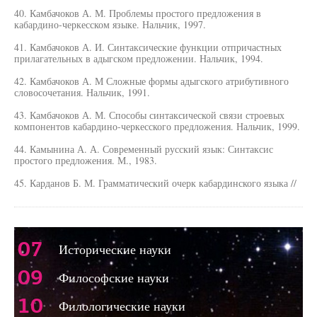
40. Камбачоков А. М. Проблемы простого предложения в
кабардино-черкесском языке. Нальчик, 1997.
41. Камбачоков А. И. Синтаксические функции отпричастных
прилагательных в адыгском предложении. Нальчик, 1994.
42. Камбачоков А. М Сложные формы адыгского атрибутивного
словосочетания. Нальчик, 1991.
43. Камбачоков А. М. Способы синтаксической связи строевых
компонентов кабардино-черкесского предложения. Нальчик, 1999.
44. Камынина А. А. Современный русский язык: Синтаксис
простого предложения. М., 1983.
45. Карданов Б. М. Грамматический очерк кабардинского языка //
07
Исторические науки
09
Философские науки
10
Филологические науки