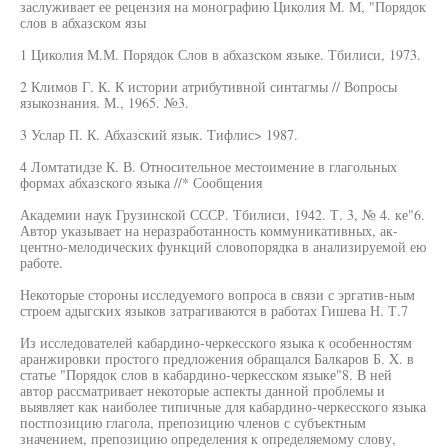
заслуживает ее рецензия на монографию Циколия М. М, "Порядок
слов в абхазском язы
1 Циколия М.М. Порядок Слов в абхазском языке. Тбилиси, 1973.
2 Климов Г. К. К истории атрибутивной синтагмы // Вопросы
языкознания. М., 1965. №3.
3 Услар П. К. Абхазский язык. Тифлис> 1987.
4 Ломтатидзе К. В. Относительное местоимение в глагольных
формах абхазского языка //* Сообщения
Академии наук Грузинской СССР. Тбилиси, 1942. Т. 3, № 4. ке"6.
Автор указывает на неразработанность коммуникативных, ак-
центно-мелодических функций словопорядка в анализируемой ею
работе.
Некоторые стороны исследуемого вопроса в связи с эргатив-ным
строем адыгских языков затрагиваются в работах Гишева Н. Т.7
Из исследователей кабардино-черкесского языка к особенностям
аранжировки простого предложения обращался Балкаров Б. X. в
статье "Порядок слов в кабардино-черкесском языке"8. В ней
автор рассматривает некоторые аспекты данной проблемы и
выявляет как наиболее типичные для кабардино-черкесского языка
постпозицию глагола, препозицию членов с субъектным
значением, препозицию определения к определяемому слову,