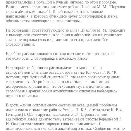
представляющие большой научный интерес по этой проблеме.
Важное место среди них занимает работа Циколия М. М. "Порядок
слов в абхазском языке"1, В ней намечаются основные
направления, в которых функционирует словопорядок в языке,
обозначаются влияющие на него факторы.
На основании соответствующего анализа Циколия М. М. приходит
к выводу, что отсутствие склонения в абхазском языке усиливает
значение порядка слов в организации его предложений и
словосочетаний.
В работе рассматриваются синтаксические и стилистические
возможности словопорядка в абхазском языке.
Некоторые особенности расположения компонентов в
атрибутивной синтагме освещаются в статье Климова Г. К. "К
истории атрибутивной синтагмы"2, где автор соотносит данные
современных ибе-рийско-кавказских языков с фактами их
исторического развития, что открывает путь к пониманию
своеобразия аранжировки атрибутивной синтагмы кабардино-
черкесского языка.
В достижении современного состояния освещаемой проблемы
имели важное значение работы Услара П. К.3, Ломтатидзе К. В.4,
Ге-цадзе И. О.5 и других исследователей. В родственном
адыгейском языке данную тему затрагивают работы Керашевой 3.
И. Она рассматривает порядок слов во взаимосвязи €
полиперсональным глаголом адыгейского языка. Особое внимание