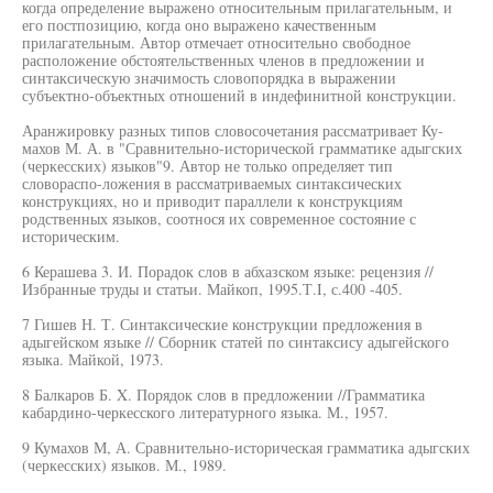
когда определение выражено относительным прилагательным, и
его постпозицию, когда оно выражено качественным
прилагательным. Автор отмечает относительно свободное
расположение обстоятельственных членов в предложении и
синтаксическую значимость словопорядка в выражении
субъектно-объектных отношений в индефинитной конструкции.
Аранжировку разных типов словосочетания рассматривает Ку-
махов М. А. в "Сравнительно-исторической грамматике адыгских
(черкесских) языков"9. Автор не только определяет тип
словораспо-ложения в рассматриваемых синтаксических
конструкциях, но и приводит параллели к конструкциям
родственных языков, соотнося их современное состояние с
историческим.
6 Керашева 3. И. Порадок слов в абхазском языке: рецензия //
Избранные труды и статьи. Майкоп, 1995.Т.I, с.400 -405.
7 Гишев Н. Т. Синтаксические конструкции предложения в
адыгейском языке // Сборник статей по синтаксису адыгейского
языка. Майкой, 1973.
8 Балкаров Б. X. Порядок слов в предложении //Грамматика
кабардино-черкесского литературного языка. М., 1957.
9 Кумахов М, А. Сравнительно-историческая грамматика адыгских
(черкесских) языков. М., 1989.