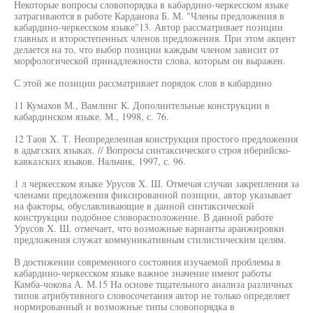
Некоторые вопросы словопорядка в кабардино-черкесском языке
затрагиваются в работе Карданова Б. М. "Члены предложения в
кабардино-черкесском языке"13. Автор рассматривает позиции
главных и второстепенных членов предложения. При этом акцент
делается на то, что выбор позиции каждым членом зависит от
морфологической принадлежности слова, которым он выражен.
С этой же позиции рассматривает порядок слов в кабардино
11 Кумахов М., Вамлинг К. Дополнительные конструкции в
кабардинском языке. М., 1998, с. 76.
12 Таов X. Т. Неопределенная конструкция простого предложения
в адыгских языках. // Вопросы синтаксического строя иберийско-
кавказских языков. Нальчик, 1997, с. 96.
1 л черкесском языке Урусов X. Ш. Отмечая случаи закрепления за
членами предложения фиксированной позиции, автор указывает
на факторы, обуславливающие в данной синтаксической
конструкции подобное словорасположение. В данной работе
Урусов X. Ш. отмечает, что возможные варианты аранжировки
предложения служат коммуникативным стилистическим целям.
В достижении современного состояния изучаемой проблемы в
кабардино-черкесском языке важное значение имеют работы
Камба-чокова А. М.15 На основе тщательного анализа различных
типов атрибутивного словосочетания автор не только определяет
нормированный и возможные типы словопорядка в