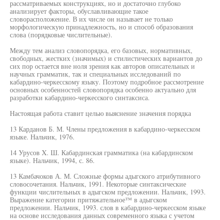
рассматриваемых конструкциях, но и достаточно глубоко
анализирует факторы, обуславливающие такое
словорасположение. В их числе он называет не только
морфологическую принадлежность, но и способ образования
слова (порядковые числительные).
Между тем анализ словопорядка, его базовых, нормативных,
свободных, жестких (значимых) и стилистических вариантов до
сих пор остается вне ноля зрения как авторов описательных и
научных грамматик, так и специальных исследований по
кабардино-черкесскому языку. Поэтому подробное рассмотрение
основных особенностей словопорядка особенно актуально для
разработки кабардино-черкесского синтаксиса.
Настоящая работа ставит целью выяснение значения порядка
13 Карданов Б. М. Члены предложения в кабардино-черкесском
языке. Нальчик, 1976.
14 Урусов X. Ш. Кабардинская грамматика (на кабардинском
языке). Нальчик, 1994, с. 86.
13 Камбачоков А. М. Сложные формы адыгского атрибутивного
словосочетания. Нальчик, 1991. Некоторые синтаксические
функции числительных в адыгском предложении. Нальчик, 1993.
Выражение категории притяжательное™ в адыгском
предложении. Нальчик, 1993. слов в кабардино-черкесском языке
на основе исследования данных современного языка с учетом