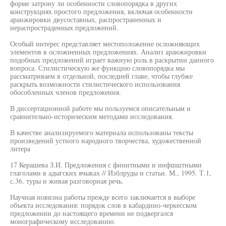
форме затрону ли особенности словопорядка в других
конструкциях простого предложения, включая особенности
аранжировки двусоставных, распространенных и
нераспростраденных предложений.
Особый интерес представляет местоположение осложняющих
элементов в осложненных предложениях. Анализ аранжировки
подобных предложений играет важную роль в раскрытии данного
вопроса. Стилистическую же функцию словопорядка мы
рассматриваем в отдельной, последней главе, чтобы глубже
раскрыть возможности стилистического использования
обособленных членов предложения.
В диссертационной работе мы пользуемся описательным и
сравнительно-историческим методами исследования.
В качестве анализируемого материала использованы тексты
произведений устного народного творчества, художественной
литера
17 Керашева З.И. Предложения с финитными и инфшштными
глаголами в адыгских ячыках // Изблруды и статьи. М., 1995. Т.1,
с.36. туры и живая разговорная речь.
Научная новизна работы прежде всего заключается в выборе
объекта исследования: порядок слов в кабардино-черкесском
предложении до настоящего времени не подвергался
монографическому исследованию.