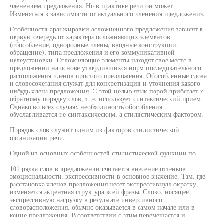
членением предложения. Но в практике речи он может
Изменяться в зависимости от актуального членения предложения.
Особенности аранжировки осложненного предложения зависят в
первую очередь от характера осложняющих элементов
(обособление, однородные члены, вводные конструкции,
обращение), типа предложения и его коммуникативной
целеустановки. Осложняющие элементы находят свое место в
предложении на основе утвердившихся норм последовательного
расположения членов простого предложения. Обособленные слова
и словосочетания служат для конкретизации и уточнения какого-
нибудь члена предложения. С этой целью язык порой прибегает к
обратному порядку слов, т. е. использует синтаксический прием.
Однако во всех случаях необходимость обособления
обуславливается не синтаксическим, а стилистическим фактором.
Порядок слов служит одним из факторов стилистической
организации речи.
Одной из основных особенностей стилистической функции по
101 рядка слов в предложении считается внесение оттенков
эмоциональности. экспрессивности в основное значение. Там. где
расстановка членов предложения несет экспрессивную окраску,
изменяется акцентная структура всей фразы. Слово, носящее
экспрессивную нагрузку в результате инверсивного
словорасположения. обычно оказывается в самом начале или в
конце предложения, В соответствии с этим перемещается и