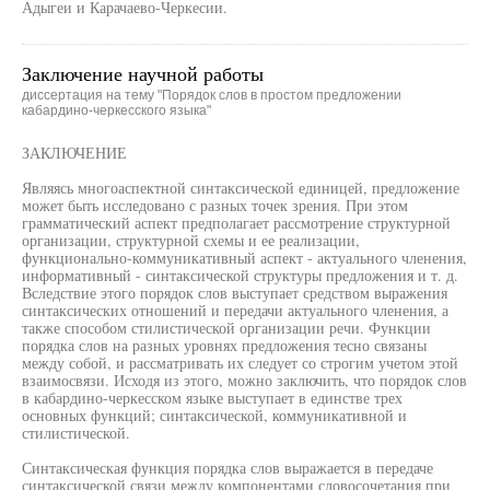
Адыгеи и Карачаево-Черкесии.
Заключение научной работы
диссертация на тему "Порядок слов в простом предложении
кабардино-черкесского языка"
ЗАКЛЮЧЕНИЕ
Являясь многоаспектной синтаксической единицей, предложение
может быть исследовано с разных точек зрения. При этом
грамматический аспект предполагает рассмотрение структурной
организации, структурной схемы и ее реализации,
функционально-коммуникативный аспект - актуального членения,
информативный - синтаксической структуры предложения и т. д.
Вследствие этого порядок слов выступает средством выражения
синтаксических отношений и передачи актуального членения, а
также способом стилистической организации речи. Функции
порядка слов на разных уровнях предложения тесно связаны
между собой, и рассматривать их следует со строгим учетом этой
взаимосвязи. Исходя из этого, можно заключить, что порядок слов
в кабардино-черкесском языке выступает в единстве трех
основных функций; синтаксической, коммуникативной и
стилистической.
Синтаксическая функция порядка слов выражается в передаче
синтаксической связи между компонентами словосочетания при