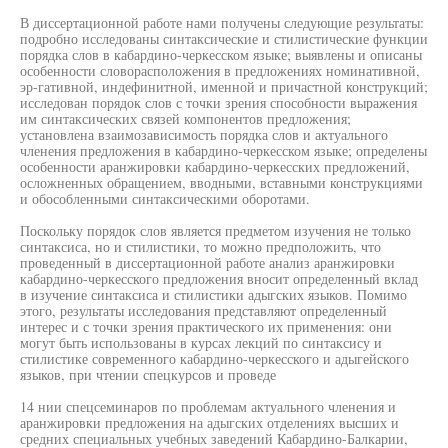
В диссертационной работе нами получены следующие результаты:
подробно исследованы синтаксические и стилистические функции
порядка слов в кабардино-черкесском языке; выявлены и описаны
особенности словорасположения в предложениях номинативной,
эр-гативной, индефинитной, именной и причастной конструкций;
исследован порядок слов с точки зрения способности выражения
им синтаксических связей компонентов предложения;
установлена взаимозависимость порядка слов и актуального
членения предложения в кабардино-черкесском языке; определены
особенности аранжировки кабардино-черкесских предложений,
осложненных обращением, вводными, вставными конструкциями
и обособленными синтаксическими оборотами.
Поскольку порядок слов является предметом изучения не только
синтаксиса, но и стилистики, то можно предположить, что
проведенный в диссертационной работе анализ аранжировки
кабардино-черкесского предложения вносит определенный вклад
в изучение синтаксиса и стилистики адыгских языков. Помимо
этого, результаты исследования представляют определенный
интерес и с точки зрения практического их применения: они
могут быть использованы в курсах лекций по синтаксису и
стилистике современного кабардино-черкесского и адыгейского
языков, при чтении спецкурсов и проведе
14 нии спецсеминаров по проблемам актуального членения и
аранжировки предложения на адыгских отделениях высших и
средних специальных учебных заведений Кабардино-Балкарии,