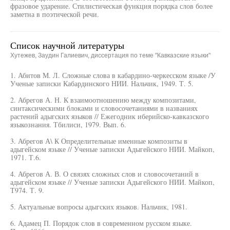
фразовое ударение. Стилистическая функция порядка слов более
заметна в поэтической речи.
Список научной литературы
Хутежев, Заудин Галиевич, диссертация по теме "Кавказские языки"
1. Абитов М. Л. Сложные слова в кабардино-черкесском языке /У
Ученые записки Кабардинского НИИ. Нальчик, 1949. Т. 5.
2. Абрегов А. Н. К взаимоотношению между композитами,
синтаксическими блоками и словосочетаниями в названиях
растений адыгских языков // Ежегодник иберийско-кавказского
языкознания. Тбилиси, 1979. Вып. 6.
3. Абрегов А\ К Определительные именные композиты в
адыгейском языке // Ученые записки Адыгейского НИИ. Майкоп,
1971. Т.6.
4. Абрегов А. В. О связях сложных слов и словосочетаний в
адыгейском языке // Ученые записки Адыгейского НИИ. Майкоп,
Т974. Т. 9.
5. Актуальные вопросы адыгских языков. Нальчик, 1981.
6. Адамец П. Порядок слов в современном русском языке.