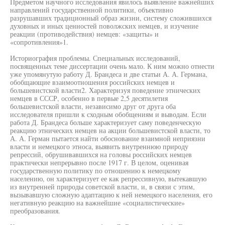
Предметом научного исследования явилось выявление важнейших
направлений государственной политики, объективно
разрушавших традиционный образ жизни, систему сложившихся
духовных и иных ценностей поволжских немцев, и изучение
реакции (противодействия) немцев: «защиты» и
«сопротивления»1.
Историография проблемы. Специальных исследований,
посвященных теме диссертации очень мало. К ним можно отнести
уже упомянутую работу Д. Брандеса и две статьи А. А. Германа,
обобщающие взаимоотношения российских немцев и
большевистской власти2. Характеризуя поведение этнических
немцев в СССР, особенно в первые 2,5 десятилетия
большевистской власти, независимо друг от друга оба
исследователя пришли к сходным обобщениям и выводам. Если
работа Д. Брандеса больше характеризует саму поведенческую
реакцию этнических немцев на акции большевистской власти, то
А. А. Герман пытается найти обоснование взаимной неприязни
власти и немецкого этноса, выявить внутреннюю природу
репрессий, обрушивавшихся на головы российских немцев
практически непрерывно после 1917 г. В целом, оценивая
государственную политику по отношению к немецкому
населению, он характеризует ее как репрессивную, вытекавшую
из внутренней природы советской власти, и, в связи с этим,
вызывавшую сложную адаптацию к ней немецкого населения, его
негативную реакцию на важнейшие «социалистические»
преобразования.