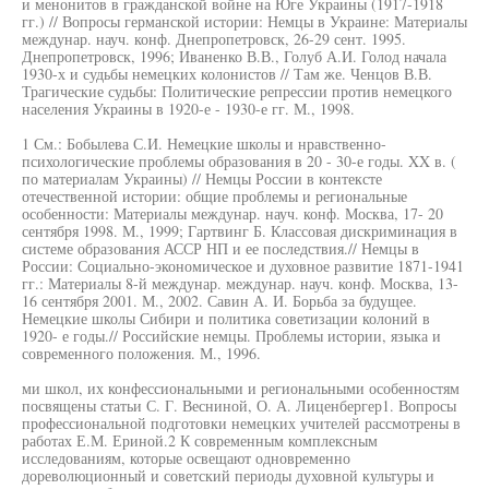
и менонитов в гражданской войне на Юге Украины (1917-1918
гг.) // Вопросы германской истории: Немцы в Украине: Материалы
междунар. науч. конф. Днепропетровск, 26-29 сент. 1995.
Днепропетровск, 1996; Иваненко В.В., Голуб А.И. Голод начала
1930-х и судьбы немецких колонистов // Там же. Ченцов В.В.
Трагические судьбы: Политические репрессии против немецкого
населения Украины в 1920-е - 1930-е гг. М., 1998.
1 См.: Бобылева С.И. Немецкие школы и нравственно-
психологические проблемы образования в 20 - 30-е годы. XX в. (
по материалам Украины) // Немцы России в контексте
отечественной истории: общие проблемы и региональные
особенности: Материалы междунар. науч. конф. Москва, 17- 20
сентября 1998. М., 1999; Гартвинг Б. Классовая дискриминация в
системе образования АССР НП и ее последствия.// Немцы в
России: Социально-экономическое и духовное развитие 1871-1941
гг.: Материалы 8-й междунар. междунар. науч. конф. Москва, 13-
16 сентября 2001. М., 2002. Савин А. И. Борьба за будущее.
Немецкие школы Сибири и политика советизации колоний в
1920- е годы.// Российские немцы. Проблемы истории, языка и
современного положения. М., 1996.
ми школ, их конфессиональными и региональными особенностям
посвящены статьи С. Г. Весниной, О. А. Лиценбергер1. Вопросы
профессиональной подготовки немецких учителей рассмотрены в
работах Е.М. Ериной.2 К современным комплексным
исследованиям, которые освещают одновременно
дореволюционный и советский периоды духовной культуры и