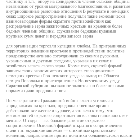
частнику и т.п.) опору на солидарность членов сельской общины,
независимо от уровня материального благосостояния, и развитые
внутриобщинные рыночные отношения В результате в немецких
селах широкое распространение получили такие экономически
взаимовыгодные формы скрытого противодействия как
распределение зерна зажиточных крестьян на хранение более
бедным членами общины, ссуживание беднякам кулаками
крупных сумм денег и передача запасов зерна
для организации торговли кулацким хлебом. На приграничных
территориях немецкие крестьяне в противодействии политике
продразверстке активно сотрудничали со своими русскими,
украинскими и другими соседями, укрывая в их селах и
хозяйствах запасы своего зерна. Кроме того, скрытой формой
защиты своих экономических интересов стало движение
немецких крестьян Ров-ненского уезда за выход из Области
немцев Поволжья и присоединение к Но-воузенскому уезду
Саратовской губернии, вызванное значительно более низкими
нормами сдачи продовольствия.
По мере развития Гражданской войны власти усиливали
«проднажим» на крестьян, продовольственные органы
действовали все жестче и суровее, а это вело к тому, что
возможностей скрытого сопротивления властям становилось все
меньше. Отсюда — все большее развитие открытого
сопротивления. Основной формой открытого сопротивления
стали т.н. «кулацкие мятежи» — стихийные крестьянские
волнения, направленные против политики большевистской власти