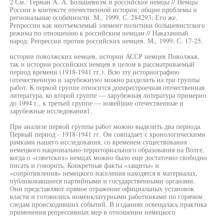
2 См.: Герман А. А. Большевизм и российские немцы // Немцы
России в контексте отечественной истории: общие проблемы и
региональные особенности. М., 1999. С. 284293; Его же.
Репрессии как неотъемлемый элемент политики большевистского
режима по отношению к российским немцам // Наказанный
народ: Репрессии против российских немцев. М., 1999. С. 17-25.
истории поволжских немцев, истории АССР немцев Поволжья,
так и истории российских немцев в целом в рассматриваемый
период времени (1918-1941 гг.). Всю эту историографию
(отечественную и зарубежную) можно разделить на три группы
работ. К первой группе относится доперестроечная отечественная
литература, ко второй группе — зарубежная литература примерно
до 1994 г., к третьей группе — новейшие отечественные и
зарубежные исследования1.
При анализе первой группы работ можно выделить два периода.
Первый период - 1918-1941 гг. Он совпадает с хронологическими
рамками нашего исследования, со временем существования
немецкого национально-территориального образования на Волге,
когда о «советских» немцах можно было еще достаточно свободно
писать и говорить. Конкретные факты «защиты» и
«сопротивления» немецкого населения находятся в материалах,
публиковавшиеся партийными и государственными органами.
Они представляют прямое отражение официальных установок
власти и готовились номенклатурными работниками по горячим
следам происходивших событий. В изданиях освещалась практика
применения репрессивных мер в отношении немецкого