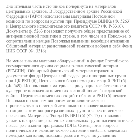
Значительная часть источников почерпнута из материалов
центральных архивов. В Государственном архиве Российской
Федерации (ГАРФ) использованы материалы Постоянной
комиссии по вопросам культов при Президиуме ВЦИКа (Ф. 5263)
и Центрального исполнительного комитета СССР (Ф. Р-3316).
Документы ф. 5263 позволяют получить общее представление об
антирелигиозной политике в стране, в том числе и в Поволжье, о
сопротивлении немцев Поволжья кампании всеобщей атеизации.
Обширный материал разноплановой тематики вобрал в себя Фонд
ЦИК СССР (Ф. 3316)
Не менее значим материал обнаруженный в фондах Российского
государственного архива социально-политической истории
(РГАСПИ). Обширный фактический материал отражен в
документах фонда Центральной федерации иностранных групп
при ЦК РКП (б), Центрального бюро немецких секций РКП (б)
(Ф. 549). Использованы материалы, рисующие хозяйственное и
культурное положения немецких колоний после Гражданской
войны. Переписка немецких секций с обкомом РКП (б) немцев
Поволжья по многим вопросам «социалистического
строительства» в немецкой автономии позволяет выявить
позицию в этом вопросе различных групп и слоев немецкого
населения. Материалы Фонда ЦК ВКП (б) (Ф. 17) позволяют
увидеть настроение различных социальных групп населения после
начала реализации программы НЭПа. Освещаются вопросы
политического и экономического состояния «неблагонадежных»
немецких кантонов, показана работа и меры по усилению