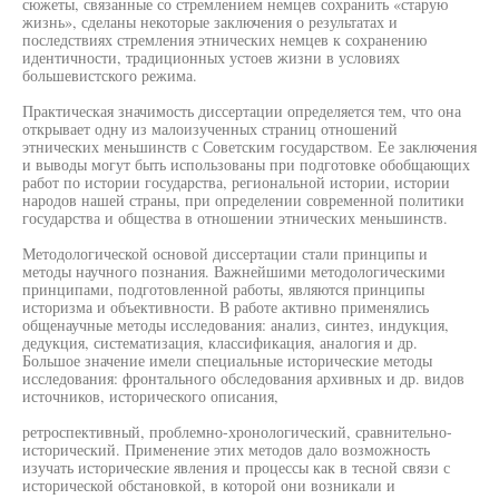
сюжеты, связанные со стремлением немцев сохранить «старую
жизнь», сделаны некоторые заключения о результатах и
последствиях стремления этнических немцев к сохранению
идентичности, традиционных устоев жизни в условиях
большевистского режима.
Практическая значимость диссертации определяется тем, что она
открывает одну из малоизученных страниц отношений
этнических меньшинств с Советским государством. Ее заключения
и выводы могут быть использованы при подготовке обобщающих
работ по истории государства, региональной истории, истории
народов нашей страны, при определении современной политики
государства и общества в отношении этнических меньшинств.
Методологической основой диссертации стали принципы и
методы научного познания. Важнейшими методологическими
принципами, подготовленной работы, являются принципы
историзма и объективности. В работе активно применялись
общенаучные методы исследования: анализ, синтез, индукция,
дедукция, систематизация, классификация, аналогия и др.
Большое значение имели специальные исторические методы
исследования: фронтального обследования архивных и др. видов
источников, исторического описания,
ретроспективный, проблемно-хронологический, сравнительно-
исторический. Применение этих методов дало возможность
изучать исторические явления и процессы как в тесной связи с
исторической обстановкой, в которой они возникали и