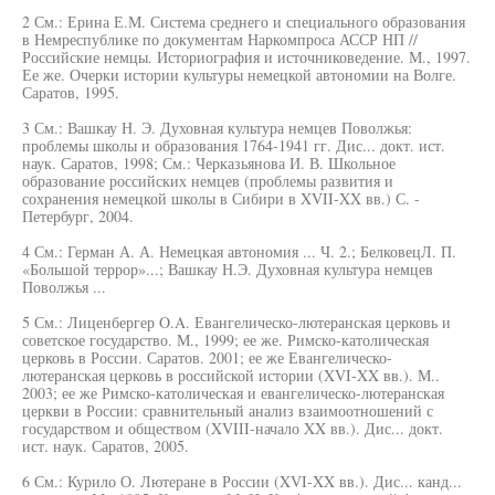
2 См.: Ерина Е.М. Система среднего и специального образования
в Немреспублике по документам Наркомпроса АССР НП //
Российские немцы. Историография и источниковедение. М., 1997.
Ее же. Очерки истории культуры немецкой автономии на Волге.
Саратов, 1995.
3 См.: Вашкау Н. Э. Духовная культура немцев Поволжья:
проблемы школы и образования 1764-1941 гг. Дис... докт. ист.
наук. Саратов, 1998; См.: Черказьянова И. В. Школьное
образование российских немцев (проблемы развития и
сохранения немецкой школы в Сибири в XVII-XX вв.) С. -
Петербург, 2004.
4 См.: Герман А. А. Немецкая автономия ... Ч. 2.; БелковецЛ. П.
«Большой террор»...; Вашкау Н.Э. Духовная культура немцев
Поволжья ...
5 См.: Лиценбергер O.A. Евангелическо-лютеранская церковь и
советское государство. М., 1999; ее же. Римско-католическая
церковь в России. Саратов. 2001; ее же Евангелическо-
лютеранская церковь в российской истории (XVI-XX вв.). М..
2003; ее же Римско-католическая и евангелическо-лютеранская
церкви в России: сравнительный анализ взаимоотношений с
государством и обществом (XVIII-начало XX вв.). Дис... докт.
ист. наук. Саратов, 2005.
6 См.: Курило О. Лютеране в России (XVI-XX вв.). Дис... канд...