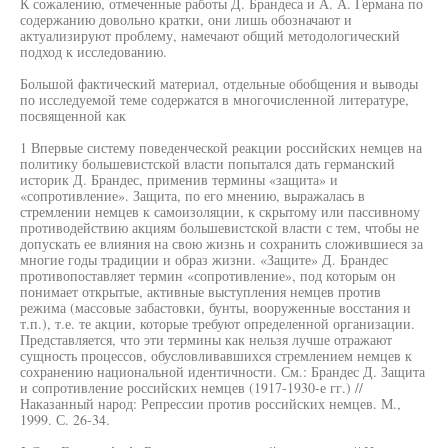
К сожалению, отмеченные работы Д. Брандеса и А. А. Германа по
содержанию довольно кратки, они лишь обозначают и
актуализируют проблему, намечают общий методологический
подход к исследованию.
Большой фактический материал, отдельные обобщения и выводы
по исследуемой теме содержатся в многочисленной литературе,
посвященной как
1 Впервые систему поведенческой реакции российских немцев на
политику большевистской власти попытался дать германский
историк Д. Брандес, применив термины «защита» и
«сопротивление». Защита, по его мнению, выражалась в
стремлении немцев к самоизоляции, к скрытому или пассивному
противодействию акциям большевистской власти с тем, чтобы не
допускать ее влияния на свою жизнь и сохранить сложившиеся за
многие годы традиции и образ жизни. «Защите» Д. Брандес
противопоставляет термин «сопротивление», под которым он
понимает открытые, активные выступления немцев против
режима (массовые забастовки, бунты, вооруженные восстания и
т.п.), т.е. те акции, которые требуют определенной организации.
Представляется, что эти термины как нельзя лучше отражают
сущность процессов, обусловливавшихся стремлением немцев к
сохранению национальной идентичности. См.: Брандес Д. Защита
и сопротивление российских немцев (1917-1930-е гг.) //
Наказанный народ: Репрессии против российских немцев. М.,
1999. С. 26-34.