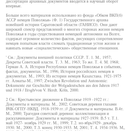
диссертации архивных документов вводится в научный оборот
впервые.
Больше всего материалов использовано из фонда «Обком ВКП(б)
АССР немцев Поволжья» (Ф. 1) Государственного архива
новейшей истории Саратовской области (ГАНИСО). Они дают
широкий спектр представлений о многих сторонах жизни немцев
Поволжья в годы существования немецкой автономии на Волге,
содержат огромное количество фактов, рисующих сопротивление
немцев попыткам власти сломать традиционные устои жизни и
навязать новые «социалистические» общественные отношения.
' См.: Документы внешней политики СССР. Т. 1. М., 1957;
Декреты Советской власти. Т. 3. М., 1963; То же. Т. 4. М. 1968;
Герман А. А. История Республики немцев Поволжья в событиях,
фактах, документах. М., 1996; История российских немцев в
документах. М., 1993; Из истории немцев Казахстана. 1921-1975
гг. Алматы-М., 1997; Zwischen Revolution und Autonomie:
Dokumente zur Geschichte der Wolgadeutschen aus den Jahren 1917
und 1918 / Ilrsgb/von V. Herdt. Köln, 2000.
2 См.: Крестьянское движение в Поволжье 1919 -1922 гг.:
Документы и материалы. М., 2002; Советская деревня глазами
ВЧК-ОГПУ-НКВД. 1918-1939 гг.:// Документы и материалы. В.4т.
М., 2000; Трагедия советской деревни: коллективизация и
раскулачивание: Документы и материалы 1927-1939. В.5 т. Т.1.
май 1927- ноябрь 1929 гг. М., 1999; Т.2. но-ябрь1929- декабрь
1930. М., 2000; Т.З. конец 1930-1933. М, 2001; Т. 4. 1934-1936. М„