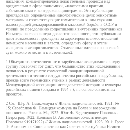
населения, комментировались показательные процессы над
вредителями в сфере экономики, «классовыми врагами,
саботажниками и контрреволюционерами». Эти публикации
преследовали определенные идеологические цели: конкретные
материалы и соответствующие комментарии к ним служили
иллюстрацией декларировавшейся классовой борьбы в СССР и
усилий по преодолению сопротивления внутренних противников.
Несмотря на свою гипери-деологизированность, эти публикации
дают возможность проследить за характером взаимоотношений
немецкого населения и власти, определить сферу и этапы
«защиты» и «сопротивления». Отмеченные материалы по своей
сути можно отнести и к источникам2.
1 Объединить отечественные и зарубежные исследования в одну
группу позволяет тот факт, что большинство этих исследований
появилось в результате совместной скоординированной
деятельности и тесного сотрудничества российских и зарубежных,
прежде всего германских ученых в рамках деятельности
Международной ассоциации исследователей истории и культуры
российских немцев (создана в 1994 г.), на основе совместных
проектов.
2 См.: Ш-р А. Немкоммуна // Жизнь национальностей. 1921. №
15; Серебряков Ф. Немецкая коммуна на Волге и возрождение
юго-востока России. М., 1922; Юнг Ф. Бедствующее Поволжье.
Петроград, 1922; Клейман В. Автономная область немцев
Поволжья 919171922) // Жизнь национальностей. 1923. № 1; Гросс
Э. Автономная Социалистическая Советская Республика Немцев