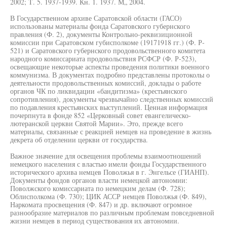
2002; Т. 5. 1937-1939. Кн. 1. 1937. М„ 2004.
В Государственном архиве Саратовской области (ГАСО)
использованы материалы фонда Саратовского губернского
правления (Ф. 2), документы Контрольно-реквизиционной
комиссии при Саратовском губисполкоме (19171918 гг.) (Ф. Р-
521) и Саратовского губернского продовольственного комитета
народного комиссариата продовольствия РСФСР (Ф. Р-523),
освещающие некоторые аспекты проведения политики военного
коммунизма. В документах подробно представлены протоколы о
деятельности продовольственных комиссий, доклады о работе
органов ЧК по ликвидации «бандитизма» (крестьянского
сопротивления), документы чрезвычайно следственных комиссий
по подавления крестьянских выступлений. Ценная информация
почерпнута в фонде 852 «Церковный совет евангелическо-
лютеранской церкви Святой Марии». Это, прежде всего
материалы, связанные с реакцией немцев на проведение в жизнь
декрета об отделении церкви от государства.
Важное значение для освещения проблемы взаимоотношений
немецкого населения с властью имели фонды Государственного
исторического архива немцев Поволжья в г. Энгельсе (ГИАНП).
Документы фондов органов власти немецкой автономии:
Поволжского комиссариата по немецким делам (Ф. 728);
Облисполкома (Ф. 730); ЦИК АССР немцев Поволжья (Ф. 849),
Наркомата просвещения (Ф. 847) и др. включают огромное
разнообразие материалов по различным проблемам повседневной
жизни немцев в период существования их автономии.