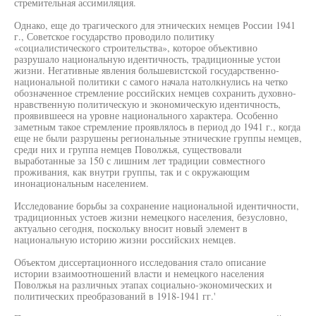
стремительная ассимиляция.
Однако, еще до трагического для этнических немцев России 1941
г., Советское государство проводило политику
«социалистического строительства», которое объективно
разрушало национальную идентичность, традиционные устои
жизни. Негативные явления большевистской государственно-
национальной политики с самого начала натолкнулись на четко
обозначенное стремление российских немцев сохранить духовно-
нравственную политическую и экономическую идентичность,
проявившееся на уровне национального характера. Особенно
заметным такое стремление проявлялось в период до 1941 г., когда
еще не были разрушены региональные этнические группы немцев,
среди них и группа немцев Поволжья, существовали
выработанные за 150 с лишним лет традиции совместного
проживания, как внутри группы, так и с окружающим
инонациональным населением.
Исследование борьбы за сохранение национальной идентичности,
традиционных устоев жизни немецкого населения, безусловно,
актуально сегодня, поскольку вносит новый элемент в
национальную историю жизни российских немцев.
Объектом диссертационного исследования стало описание
истории взаимоотношений власти и немецкого населения
Поволжья на различных этапах социально-экономических и
политических преобразований в 1918-1941 гг.'