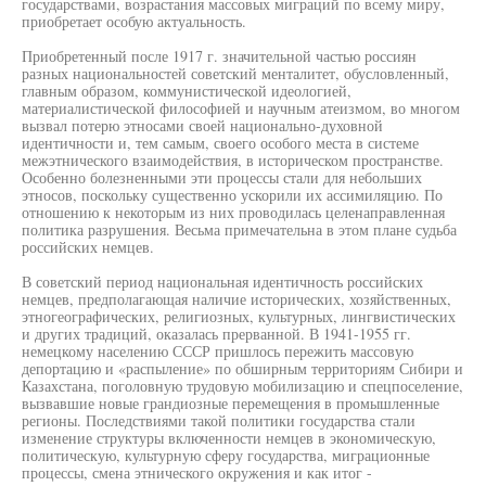
государствами, возрастания массовых миграций по всему миру,
приобретает особую актуальность.
Приобретенный после 1917 г. значительной частью россиян
разных национальностей советский менталитет, обусловленный,
главным образом, коммунистической идеологией,
материалистической философией и научным атеизмом, во многом
вызвал потерю этносами своей национально-духовной
идентичности и, тем самым, своего особого места в системе
межэтнического взаимодействия, в историческом пространстве.
Особенно болезненными эти процессы стали для небольших
этносов, поскольку существенно ускорили их ассимиляцию. По
отношению к некоторым из них проводилась целенаправленная
политика разрушения. Весьма примечательна в этом плане судьба
российских немцев.
В советский период национальная идентичность российских
немцев, предполагающая наличие исторических, хозяйственных,
этногеографических, религиозных, культурных, лингвистических
и других традиций, оказалась прерванной. В 1941-1955 гг.
немецкому населению СССР пришлось пережить массовую
депортацию и «распыление» по обширным территориям Сибири и
Казахстана, поголовную трудовую мобилизацию и спецпоселение,
вызвавшие новые грандиозные перемещения в промышленные
регионы. Последствиями такой политики государства стали
изменение структуры включенности немцев в экономическую,
политическую, культурную сферу государства, миграционные
процессы, смена этнического окружения и как итог -