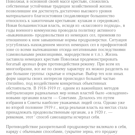
Поволжья, в основной своей массе крестьян, сложились
собственные устойчивые традиции хозяйственной жизни,
позволившие им достигнуть достаточно высокого уровня
материального благосостояния (подавляющее большинство
относилось к зажиточным крестьянам: кулакам и середнякам).
Новая большевистская власть, исходя из «классового подхода», в
годы военного коммунизма проводила политику активного
«выкачивания» продовольствия из немецких сел, применяя по
отношению к ним завышенные нормы продразверстки. Ситуация
усугублялась нахождением многих немецких сел в прифронтовой
зоне со всеми вытекавшими отсюда негативными последствиями
(самовольными реквизициями, мародерством и т.п.). Жизнь
заставила немецких крестьян Поволжья продемонстрировать
богатый арсенал форм противодействия режиму. При всем их
многообразии, все же по своему характеру их можно разделить на
две большие группы: скрытые и открытые. Выбор тех или иных
форм защиты своих интересов происходил большей частью
стихийно, под воздействием конкретных объективных
обстоятельств. В 1918-1919 гг. одним из важнейших методов
нейтрализации радикальных мер новых властей было «овладение»
новыми органами власти — Советами. Делалось это путем
избрания в Советы наиболее уважаемых людей села. Однако уже
во второй половине 1919 г., когда реальная власть на местах стала
принадлежать продовольственным органам, а в 1920 г. —
ревкомам, этот ' способ самозащиты исчерпал себя.
Противодействие разорительной продразверстке включало в себя,
наряду с обычными способами, (укрытие зерна, его продажу