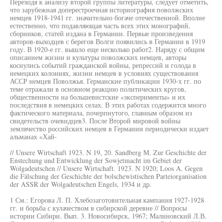
Переходя к анализу второй группы литературы, следует отметить,
что зарубежная доперестроечная историография поволжских
немцев 1918-1941 гг. значительно богаче отечественной. Вполне
естественно, что подавляющая часть всех этих монографий,
сборников, статей издана в Германии. Первые произведения
авторов-выходцев с берегов Волги появились в Германии в 1919
году. В 1920-е гг. вышло еще несколько работ2. Наряду с общим
описанием жизни и культуры поволжских немцев, авторы
коснулись событий гражданской войны, репрессий и голода в
немецких колониях, жизни немцев в условиях существования
АССР немцев Поволжья. Германские публикации 1930-х гг. по
теме отражали в основном реакцию политических кругов,
общественности на большевистские «эксперименты» и их
последствия в немецких селах. В этих работах содержится много
фактического материала, почерпнутого, главным образом из
свидетельств очевидцев3. После Второй мировой войны
землячество российских немцев в Германии периодически издает
альманах «Хай-
// Unsere Wirtschaft 1923. N 19, 20. Sandberg М. Zur Geschichte der
Enstechung und Entwicklung der Sowjetmacht im Gebiet der
Wolgadeutschen // Unsere Wirtschaft. 1923. N 1920; Loos A. Gegen
die Fälschung der Geschichte der bolschewistischen Parteiorganisation
der ASSR der Wolgadeutschen Engels, 1934 и др.
1 См.: Егорова Л. П. Хлебозаготовительная кампания 1927-1928
гг. и борьба с кулачеством в сибирской деревне // Вопросы
истории Сибири. Вып. 3. Новосибирск, 1967; Малиновский Л.В.