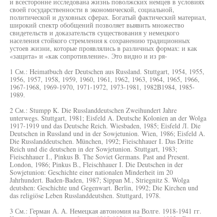
и всесторонне исследована жизнь поволжских немцев в условиях
своей государственности в экономической, социальной,
политической и духовных сферах. Богатый фактический материал,
широкий спектр обобщений позволяет выявить множество
свидетельств и доказательств существования у немецкого
населения стойкого стремления к сохранению традиционных
устоев жизни, которые проявлялись в различных формах: и как
«защита» и «как сопротивление». Это видно и из ря-
1 См.: Heimatbuch der Deutschen aus Russland. Stuttgart, 1954, 1955,
1956, 1957, 1958, 1959, 1960, 1961, 1962, 1963, 1964, 1965, 1966,
1967-1968, 1969-1970, 1971-1972, 1973-1981, 1982B1984, 1985-
1989.
2 См.: Stumpp K. Die Russlanddeutschen Zweihundert Jahre
unterwegs. Stuttgart, 1981; Eisfeld A. Deutsche Kolonien an der Wolga
1917-1919 und das Deutsche Reich. Wiesbaden, 1985; Eisfeld Л. Die
Deutschen in Russland und in der Sowjetunion. Wien, 1986; Eisfeld A.
Die Russlanddeutschen. München, 1992; Fieischhauer I. Das Dritte
Reich und die deutschen in der Sowjetunion. Stuttgart, 1983;
Fieischhauer I., Pinkus B. The Soviet Germans. Past and Present.
London, 1986; Pinkus В., Fleischhauer I. Die Deutschen in der
Sowjetunion: Geschichte einer nationalen Minderheit im 20
Jahrhundert. Baden-Baden, 1987; Sippan M., Striegnitz S. Wolga
deutshen: Geschichte und Gegenwart. Berlin, 1992; Die Kirchen und
das religiöse Leben Russlanddeutshen. Stuttgard, 1978.
3 См.: Герман А. А. Немецкая автономия на Волге. 1918-1941 гг.