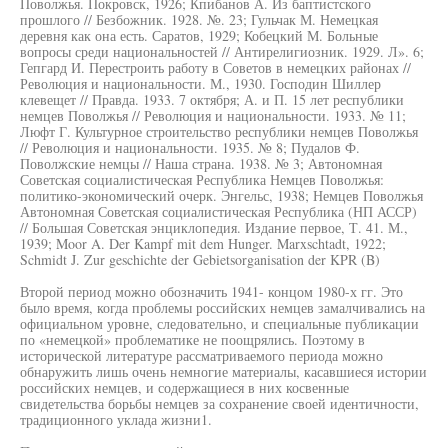
Поволжья. Покровск, 1926; Кпибанов А. Из баптистского
прошлого // Безбожник. 1928. №. 23; Гульчак М. Немецкая
деревня как она есть. Саратов, 1929; Кобецкий М. Больные
вопросы среди национальностей // Антирелигиозник. 1929. Л». 6;
Гепгард И. Перестроить работу в Советов в немецких районах //
Революция и национальности. М., 1930. Господин Шиллер
клевещет // Правда. 1933. 7 октября; А. и П. 15 лет республики
немцев Поволжья // Революция и национальности. 1933. № 11;
Люфт Г. Культурное строительство республики немцев Поволжья
// Революция и национальности. 1935. № 8; Пудалов Ф.
Поволжские немцы // Наша страна. 1938. № 3; Автономная
Советская социалистическая Республика Немцев Поволжья:
политико-экономический очерк. Энгельс, 1938; Немцев Поволжья
Автономная Советская социалистическая Республика (НП АССР)
// Большая Советская энциклопедия. Издание первое, Т. 41. М.,
1939; Moor A. Der Kampf mit dem Hunger. Marxschtadt, 1922;
Schmidt J. Zur geschichte der Gebietsorganisation der KPR (B)
Второй период можно обозначить 1941- концом 1980-х гг. Это
было время, когда проблемы российских немцев замалчивались на
официальном уровне, следовательно, и специальные публикации
по «немецкой» проблематике не поощрялись. Поэтому в
исторической литературе рассматриваемого периода можно
обнаружить лишь очень немногие материалы, касавшиеся истории
российских немцев, и содержащиеся в них косвенные
свидетельства борьбы немцев за сохранение своей идентичности,
традиционного уклада жизни1.