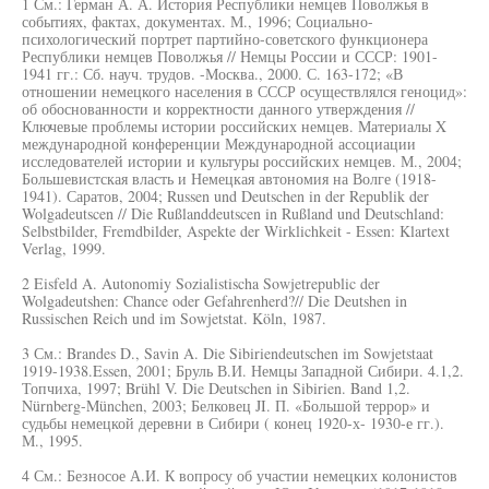
1 См.: Герман А. А. История Республики немцев Поволжья в
событиях, фактах, документах. М., 1996; Социально-
психологический портрет партийно-советского функционера
Республики немцев Поволжья // Немцы России и СССР: 1901-
1941 гг.: Сб. науч. трудов. -Москва., 2000. С. 163-172; «В
отношении немецкого населения в СССР осуществлялся геноцид»:
об обоснованности и корректности данного утверждения //
Ключевые проблемы истории российских немцев. Материалы X
международной конференции Международной ассоциации
исследователей истории и культуры российских немцев. М., 2004;
Большевистская власть и Немецкая автономия на Волге (1918-
1941). Саратов, 2004; Russen und Deutschen in der Republik der
Wolgadeutscen // Die Rußlanddeutscen in Rußland und Deutschland:
Selbstbilder, Fremdbilder, Aspekte der Wirklichkeit - Essen: Klartext
Verlag, 1999.
2 Eisfeld A. Autonomiy Sozialistischa Sowjetrepublic der
Wolgadeutshen: Chance oder Gefahrenherd?// Die Deutshen in
Russischen Reich und im Sowjetstat. Köln, 1987.
3 См.: Brandes D., Savin A. Die Sibiriendeutschen im Sowjetstaat
1919-1938.Essen, 2001; Бруль В.И. Немцы Западной Сибири. 4.1,2.
Топчиха, 1997; Brühl V. Die Deutschen in Sibirien. Band 1,2.
Nürnberg-München, 2003; Белковец JI. П. «Большой террор» и
судьбы немецкой деревни в Сибири ( конец 1920-х- 1930-е гг.).
М., 1995.
4 См.: Безносое А.И. К вопросу об участии немецких колонистов