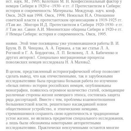
ист. наук. М., 1995; Колоткин М. Н. Конфессиональный фактор у
немцев Сибири в 1920-е -1930- е гг. // Протестантизм в Сибири:
история и современность: Материалы. Междунар. науч. конф.
Омск, 2628 мая 1998. Омск, 1998; Нежилых H.A. Отношение
советской власти к протестантским организациям в 1919-1925 гг.
//Там же. Эйнгорн И.Д. Протестантизм в Сибири 1920-1930- е гг.
// Там же. Савин А.И. Менонитские общины Сибири в 1920-е гг.
// Немцы Сибири: история и современность. Омск, 1995.
ниями. Этой теме посвящены уже упоминавшиеся работы В. И.
Бруля, В. В. Ченцова, А. А. Германа, а так же статьи Л. А.
Роговой и Г. А. Бордюгова, Л. П. Белковец, Л. А. Бабиченко и
других авторов1. Специально миграционные процессы
поволжских немцев исследовала Н. А Малова2.
В целом, представленный историографический обзор позволяет
сделать вывод, что как отечественными, так и зарубежными
исследователями была проделана большая работа по изучению
«белых пятен» истории российских немцев, опубликованы
монографии, появилось огромное количество статей, освещающие
различные стороны жизни немецкого этноса, состоялась защита
ряда диссертаций. Вместе с тем, проблемы взаимоотношения
большевистской власти, решительно насаждавшей новое
общественное устройство, и этническими немцами,
стремившимися сохранить свою идентичность и традиционные
устои жизни, не являлись предметом специального исследования,
а лишь были обозначены некоторыми авторитетными
исследователями. Практически неизученными остаются многие