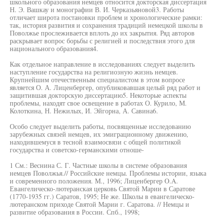
школьного образования немцев относится докторская диссертация
Н. Э. Вашкау и монографии В. И. Черказьяновой3. Работы
отличает широта постановки проблем и хронологические рамки:
так, история развития и сохранения традиций немецкой школы в
Поволжье прослеживается вплоть до их закрытия. Ряд авторов
раскрывает вопрос борьбы с религией и последствия этого для
национального образования4.
Как отдельное направление в исследованиях следует выделить
наступление государства на религиозную жизнь немцев.
Крупнейшим отечественным специалистом в этом вопросе
является О. А. Лиценбергер, опубликовавшая целый ряд работ и
защитившая докторскую диссертацию5. Некоторые аспекты
проблемы, находят свое освещение в работах О. Курило, М.
Колоткина, Н. Нежилых, И. Эйгорна, А. Савина6.
Особо следует выделить работы, посвященные исследованию
зарубежных связей немцев, их эмиграционному движению,
находившемуся в тесной взаимосвязи с общей политикой
государства и советско-германскими отноше-
1 См.: Веснина С. Г. Частные школы в системе образования
немцев Поволжья.// Российские немцы. Проблемы истории, языка
и современного положения. М., 1996; Лиценбергер O.A.
Евангелическо-лютеранская церковь Святой Марии в Саратове
(1770-1935 гг.) Саратов, 1995; Не же. Школы в евангелическо-
лютеранском приходе Святой Марии г. Саратова. // Немцы и
развитие образования в России. Спб., 1998;