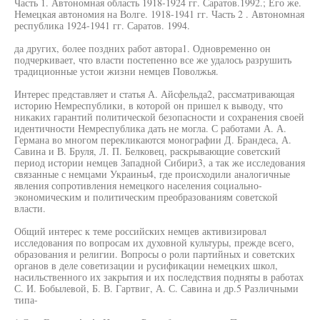
Часть 1. Автономная область 1918-1924 гг. Саратов.1992.; Его же.
Немецкая автономия на Волге. 1918-1941 гг. Часть 2 . Автономная
республика 1924-1941 гг. Саратов. 1994.
да других, более поздних работ автора1. Одновременно он
подчеркивает, что власти постепенно все же удалось разрушить
традиционные устои жизни немцев Поволжья.
Интерес представляет и статья А. Айсфельда2, рассматривающая
историю Немреспублики, в которой он пришел к выводу, что
никаких гарантий политической безопасности и сохранения своей
идентичности Немреспублика дать не могла. С работами А. А.
Германа во многом перекликаются монографии Д. Брандеса, А.
Савина и В. Бруля, Л. П. Белковец, раскрывающие советский
период истории немцев Западной Сибири3, а так же исследования
связанные с немцами Украины4, где происходили аналогичные
явления сопротивления немецкого населения социально-
экономическим и политическим преобразованиям советской
власти.
Общий интерес к теме российских немцев активизировал
исследования по вопросам их духовной культуры, прежде всего,
образования и религии. Вопросы о роли партийных и советских
органов в деле советизации и русификации немецких школ,
насильственного их закрытия и их последствия подняты в работах
С. И. Бобылевой, Б. В. Гартвиг, А. С. Савина и др.5 Различными
типа-