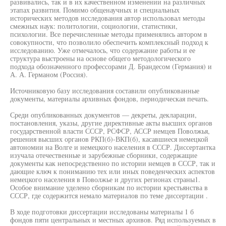
развивались, так и в их качественном изменении на различных
этапах развития. Помимо общенаучных и специальных
исторических методов исследования автор использовал методы
смежных наук: политологии, социологии, статистики,
психологии. Все перечисленные методы применялись автором в
совокупности, что позволило обеспечить комплексный подход к
исследованию. Уже отмечалось, что содержание работы и ее
структура выстроены на основе общего методологического
подхода обозначенного профессорами Д. Брандесом (Германия) и
А. А. Германом (Россия).
Источниковую базу исследования составили опубликованные
документы, материалы архивных фондов, периодическая печать.
Среди опубликованных документов — декреты, декларации,
постановления, указы, другие директивные акты высших органов
государственной власти СССР, РСФСР, АССР немцев Поволжья,
решения высших органов РКП(б)-ВКП(б), касавшиеся немецкой
автономии на Волге и немецкого населения в СССР. Диссертантка
изучала отечественные и зарубежные сборники, содержащие
документы как непосредственно по истории немцев в СССР, так и
дающие ключ к пониманию тех или иных поведенческих аспектов
немецкого населения в Поволжье и других регионах страны1.
Особое внимание уделено сборникам по истории крестьянства в
СССР, где содержится немало материалов по теме диссертации .
В ходе подготовки диссертации исследованы материалы 1 б
фондов пяти центральных и местных архивов. Ряд используемых в