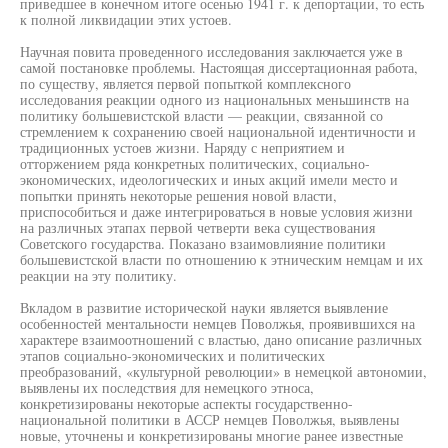
приведшее в конечном итоге осенью 1941 г. к депортации, то есть
к полной ликвидации этих устоев.
Научная повита проведенного исследования заключается уже в
самой постановке проблемы. Настоящая диссертационная работа,
по существу, является первой попыткой комплексного
исследования реакции одного из национальных меньшинств на
политику большевистской власти — реакции, связанной со
стремлением к сохранению своей национальной идентичности и
традиционных устоев жизни. Наряду с неприятием и
отторжением ряда конкретных политических, социально-
экономических, идеологических и иных акций имели место и
попытки принять некоторые решения новой власти,
приспособиться и даже интегрироваться в новые условия жизни
на различных этапах первой четверти века существования
Советского государства. Показано взаимовлияние политики
большевистской власти по отношению к этническим немцам и их
реакции на эту политику.
Вкладом в развитие исторической науки является выявление
особенностей ментальности немцев Поволжья, проявившихся на
характере взаимоотношений с властью, дано описание различных
этапов социально-экономических и политических
преобразований, «культурной революции» в немецкой автономии,
выявлены их последствия для немецкого этноса,
конкретизированы некоторые аспекты государственно-
национальной политики в АССР немцев Поволжья, выявлены
новые, уточнены и конкретизированы многие ранее известные