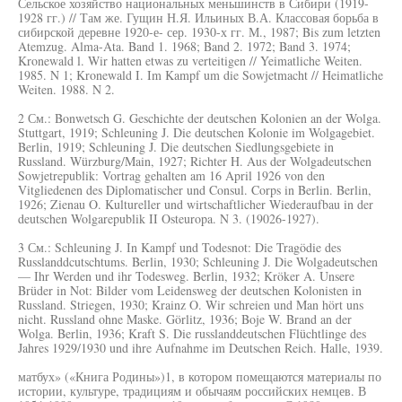
Сельское хозяйство национальных меньшинств в Сибири (1919-
1928 гг.) // Там же. Гущин Н.Я. Ильиных В.А. Классовая борьба в
сибирской деревне 1920-е- сер. 1930-х гг. М., 1987; Bis zum letzten
Atemzug. Alma-Ata. Band 1. 1968; Band 2. 1972; Band 3. 1974;
Kronewald l. Wir hatten etwas zu verteitigen // Yeimatliche Weiten.
1985. N 1; Kronewald I. Im Kampf um die Sowjetmacht // Heimatliche
Weiten. 1988. N 2.
2 См.: Bonwetsch G. Geschichte der deutschen Kolonien an der Wolga.
Stuttgart, 1919; Schleuning J. Die deutschen Kolonie im Wolgagebiet.
Berlin, 1919; Schleuning J. Die deutschen Siedlungsgebiete in
Russland. Würzburg/Main, 1927; Richter H. Aus der Wolgadeutschen
Sowjetrepublik: Vortrag gehalten am 16 April 1926 von den
Vitgliedenen des Diplomatischer und Consul. Corps in Berlin. Berlin,
1926; Zienau O. Kultureller und wirtschaftlicher Wiederaufbau in der
deutschen Wolgarepublik II Osteuropa. N 3. (19026-1927).
3 См.: Schleuning J. In Kampf und Todesnot: Die Tragödie des
Russlanddcutschtums. Berlin, 1930; Schleuning J. Die Wolgadeutschen
— Ihr Werden und ihr Todesweg. Berlin, 1932; Kröker A. Unsere
Brüder in Not: Bilder vom Leidensweg der deutschen Kolonisten in
Russland. Striegen, 1930; Krainz O. Wir schreien und Man hört uns
nicht. Russland ohne Maske. Görlitz, 1936; Boje W. Brand an der
Wolga. Berlin, 1936; Kraft S. Die russlanddeutschen Flüchtlinge des
Jahres 1929/1930 und ihre Aufnahme im Deutschen Reich. Halle, 1939.
матбух» («Книга Родины»)1, в котором помещаются материалы по
истории, культуре, традициям и обычаям российских немцев. В