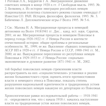
1 Роговая Л.А., Бордюгов Г.А. Эмиграционное движение
советских немцев в конце 1920-х гг. // Свободная мысль. 1993. №.
2; Белковец л. Из истории эмиграции российских немцев
(национальная политика сталинского режима глазами очевидца) //
Известия СО. РАН. История, философия, филология. 1993. №. 3.
Бабиченко Л. Дипломатические игры // Волга 1995. № 5-6.
2 См.: Малова Н. А. Миграционные процессы в немецкой
автономии на Волге 19181941 гг. Дис... канд. ист. наук. Саратов,
2001; ее же. Миграционные процессы в немецком Поволжье в
период голода 1920-1922 гг. // Немцы России в контексте
отечественной истории: общие проблемы и региональные
особенности. М., 1999; ее же. Выселение «бывших помещиков» из
АССР НП в 1920-е гг. // Немцы России и СССР, 1900-1941 гг. М.,
2000; ее же. Вынужденное переселение из республики немцев
Поволжья в 1929-1933 гг. // Немцы России: социально-
экономическое и духовное развитие 1871-1941 гг. М., 2002.
той борьбы) поволжских немцев стремлениям власти
распространить на них «социалистические» установки и реалии
жизни большевистского строя; оценить итоги противостояния
власти и немецкого этноса в Поволжье, показать степень
разрушения национальной идентичности и традиционных устоев
жизни поволжских немцев накануне их депортации из Поволжья.
Хронологические рамки исследовательской работы — 1918-1941
гг. -определяются тем, что с начала 1918 г. началось наступление
власти на традиционные устои жизни поволжских немцев,