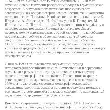
1954-1989 гг. вышло в свет 19 таких сборников. С 1980-х гг.
научный интерес к истории российских немцев в Германии резко
возрастает. В результате появляется большое число работ,
освещающих как общую истории немцев России, так и конкретно
историю немцев Поволжья. Наиболее ценные из них написаны К.
Штумпом, А. Айсфельдом, И. Фляйшхауэр и Б. Пинкусом, М.
Шиппаном и С. Штригниц и др.2. В целом оценивая зарубежную
историографию поволжских немцев до начала новейшего
периода, можно констатировать с одной стороны — разнообразие
поднимаемых проблем и объективность, с другой стороны —
отсутствие в большинстве работ материала архивов бывшего
СССР. Кроме того, у зарубежных исследователей сложилась
устойчивая традиция рассматривать проблемы поволжских немцев
исключительно в контексте общих проблем российского
немецкого этноса.
С начала 1990-х гг. начинается современный период
историографии российских немцев. Отечественная и зарубежная
научная литература этого периода составляет третью группу
нашего историографического анализа. Постепенное открытие
ранее недоступных архивных фондов привело к появлению в
1990-х гг. целого ряда серьезных монографических работ,
освещавшие различные аспекты истории поволжских немцев, в
том числе и стремление этого народа к сохранению национальной
идентичности, традиционных устоев жизни.
Впервые с современных позиций историю АССР НП рассмотрел
А. А. Герман в своей двухтомной монографии3. В работе глубоко