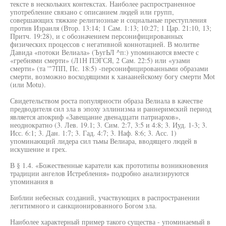
тексте в нескольких контекстах. Наиболее распространенное
употребление связано с описанием людей или групп,
совершающих тяжкие религиозные и социальные преступления
против Израиля (Втор. 13:14; 1 Сам. 1:13; 10:27; 1 Цар. 21:10, 13;
Притч. 19:28), и с обозначением персонифицированных
физических процессов с негативной коннотацией. В молитве
Давида «потоки Велиала» (ЪугЬЛ ^п:) упоминаются вместе с
«гребнями смерти» (Л1Н ПЭГСЯ, 2 Сам. 22:5) или «узами
смерти» (та '"7ПП, Пс. 18:5) -персонифицированными образами
смерти, возможно восходящими к ханаанейскому богу смерти Mot
(или Motu).
Свидетельством роста популярности образа Велиала в качестве
предводителя сил зла в эпоху эллинизма и раннеримский период
является апокриф «Завещание двенадцати патриархов»,
неоднократно (3. Лев. 19.1; 3. Сим. 2:7, 3:5 и 4:8; 3. Иуд. 1-3; 3.
Исс. 6:1; 3. Дан. 1:7; 3. Гад. 4:7; 3. Наф. 8:6; 3. Асс. 1)
упоминающий лидера сил тьмы Велиара, вводящего людей в
искушение и грех.
В § 1.4. «Божественные каратели как прототипы возникновения
традиции ангелов Истребления» подробно анализируются
упоминания в
Библии небесных созданий, участвующих в распространении
легитимного и санкционированного Богом зла.
Наиболее характерный пример такого существа - упоминаемый в