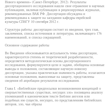
Нового времени» (Санкт-Петербург, 2012). Результаты
диссертационного исследования нашли свое отражение в научных
публикациях, включая публикации в рецензируемых журналах,
рекомендованных ВАК РФ. Диссертация обсуждена и
рекомендована к защите на заседании кафедры еврейской
культуры СПбГУ 10 сентября 2012 г.
Структура работы: диссертация состоит из введения, трех глав,
заключения, списка источников и литературы, включающего 176
наименований, и списка сокращений.
Основное содержание работы
Во Введении обосновывается актуальность темы диссертации,
характеризуется степень ее теоретической разработанности,
определяется методологическая основа диссертационного
исследования, формулируются цели и задачи, обобщены основные
выводы и положения, составляющие научную новизну
диссертации, указана практическая значимость работы, излагаются
основные положения, выносимые на защиту, представлены
сведения об апробации результатов исследования.
Глава I. «Библейские предпосылки возникновения концепций о
сверхъестественных существах, несущих зло» посвящена анализу
упоминаний в каноническом тексте Библии ангелов или
подобных им существ, несущих, по представлениям библейских
авторов, зло, чьи образы