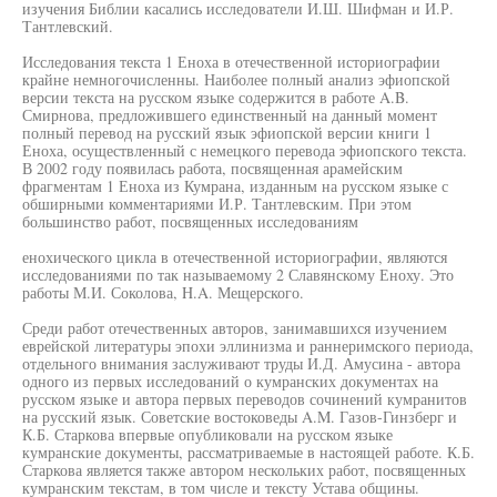
изучения Библии касались исследователи И.Ш. Шифман и И.Р.
Тантлевский.
Исследования текста 1 Еноха в отечественной историографии
крайне немногочисленны. Наиболее полный анализ эфиопской
версии текста на русском языке содержится в работе A.B.
Смирнова, предложившего единственный на данный момент
полный перевод на русский язык эфиопской версии книги 1
Еноха, осуществленный с немецкого перевода эфиопского текста.
В 2002 году появилась работа, посвященная арамейским
фрагментам 1 Еноха из Кумрана, изданным на русском языке с
обширными комментариями И.Р. Тантлевским. При этом
большинство работ, посвященных исследованиям
енохического цикла в отечественной историографии, являются
исследованиями по так называемому 2 Славянскому Еноху. Это
работы М.И. Соколова, H.A. Мещерского.
Среди работ отечественных авторов, занимавшихся изучением
еврейской литературы эпохи эллинизма и раннеримского периода,
отдельного внимания заслуживают труды И.Д. Амусина - автора
одного из первых исследований о кумранских документах на
русском языке и автора первых переводов сочинений кумранитов
на русский язык. Советские востоковеды A.M. Газов-Гинзберг и
К.Б. Старкова впервые опубликовали на русском языке
кумранские документы, рассматриваемые в настоящей работе. К.Б.
Старкова является также автором нескольких работ, посвященных
кумранским текстам, в том числе и тексту Устава общины.