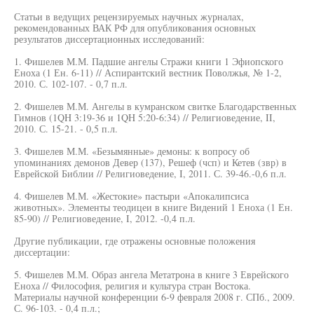
Статьи в ведущих рецензируемых научных журналах,
рекомендованных ВАК РФ для опубликования основных
результатов диссертационных исследований:
1. Фишелев М.М. Падшие ангелы Стражи книги 1 Эфиопского
Еноха (1 Ен. 6-11) // Аспирантский вестник Поволжья, № 1-2,
2010. С. 102-107. - 0,7 п.л.
2. Фишелев М.М. Ангелы в кумранском свитке Благодарственных
Гимнов (1QH 3:19-36 и 1QH 5:20-6:34) // Религиоведение, II,
2010. С. 15-21. - 0,5 п.л.
3. Фишелев М.М. «Безымянные» демоны: к вопросу об
упоминаниях демонов Девер (137), Решеф (чсп) и Кетев (звр) в
Еврейской Библии // Религиоведение, I, 2011. С. 39-46.-0,6 п.л.
4. Фишелев М.М. «Жестокие» пастыри «Апокалипсиса
животных». Элементы теодицеи в книге Видений 1 Еноха (1 Ен.
85-90) // Религиоведение, I, 2012. -0,4 п.л.
Другие публикации, где отражены основные положения
диссертации:
5. Фишелев М.М. Образ ангела Метатрона в книге 3 Еврейского
Еноха // Философия, религия и культура стран Востока.
Материалы научной конференции 6-9 февраля 2008 г. СПб., 2009.
С. 96-103. - 0,4 п.л.;