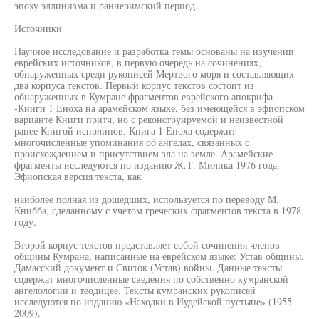
эпоху эллинизма и раннеримский период.
Источники
Научное исследование и разработка темы основаны на изучении
еврейских источников, в первую очередь на сочинениях,
обнаруженных среди рукописей Мертвого моря и составляющих
два корпуса текстов. Первый корпус текстов состоит из
обнаруженных в Кумране фрагментов еврейского апокрифа
-Книги 1 Еноха на арамейском языке, без имеющейся в эфиопском
варианте Книги притч, но с реконструируемой и неизвестной
ранее Книгой исполинов. Книга 1 Еноха содержит
многочисленные упоминания об ангелах, связанных с
происхождением и присутствием зла на земле. Арамейские
фрагменты исследуются по изданию Ж.Т. Милика 1976 года.
Эфиопская версия текста, как
наиболее полная из дошедших, используется по переводу М.
Книбба, сделанному с учетом греческих фрагментов текста в 1978
году.
Второй корпус текстов представляет собой сочинения членов
общины Кумрана, написанные на еврейском языке: Устав общины,
Дамасский документ и Свиток (Устав) войны. Данные тексты
содержат многочисленные сведения по собственно кумранской
ангелологии и теодицее. Тексты кумранских рукописей
исследуются по изданию «Находки в Иудейской пустыне» (1955—
2009).