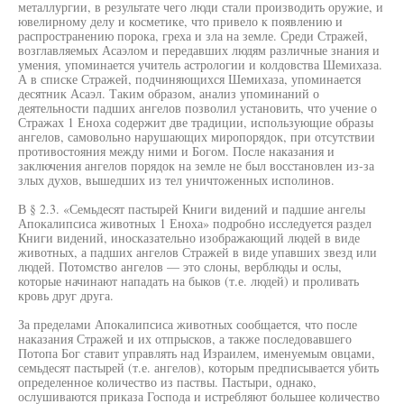
металлургии, в результате чего люди стали производить оружие, и
ювелирному делу и косметике, что привело к появлению и
распространению порока, греха и зла на земле. Среди Стражей,
возглавляемых Асаэлом и передавших людям различные знания и
умения, упоминается учитель астрологии и колдовства Шемихаза.
А в списке Стражей, подчиняющихся Шемихаза, упоминается
десятник Асаэл. Таким образом, анализ упоминаний о
деятельности падших ангелов позволил установить, что учение о
Стражах 1 Еноха содержит две традиции, использующие образы
ангелов, самовольно нарушающих миропорядок, при отсутствии
противостояния между ними и Богом. После наказания и
заключения ангелов порядок на земле не был восстановлен из-за
злых духов, вышедших из тел уничтоженных исполинов.
В § 2.3. «Семьдесят пастырей Книги видений и падшие ангелы
Апокалипсиса животных 1 Еноха» подробно исследуется раздел
Книги видений, иносказательно изображающий людей в виде
животных, а падших ангелов Стражей в виде упавших звезд или
людей. Потомство ангелов — это слоны, верблюды и ослы,
которые начинают нападать на быков (т.е. людей) и проливать
кровь друг друга.
За пределами Апокалипсиса животных сообщается, что после
наказания Стражей и их отпрысков, а также последовавшего
Потопа Бог ставит управлять над Израилем, именуемым овцами,
семьдесят пастырей (т.е. ангелов), которым предписывается убить
определенное количество из паствы. Пастыри, однако,
ослушиваются приказа Господа и истребляют большее количество