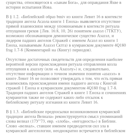
существа, относящегося к «сынам Бога», для оправдания Яхве в
истории испытания Иова.
В § 1.2. «Библейский образ bmiv из книги Левит 16 в контексте
традиции ангела Асаэла книги 1 Еноха» выявляется отсутствие
прямой взаимосвязи между упоминаемым в контексте ритуала
отпущения грехов {Лев. 16:8, 10, 26) понятием азазэл (7ТКТУ),
возможно обозначающим демоническое существо Азазэл, и
лидером падших ангелов Стражей с именем Асаэл из книги 1
Еноха, называемым Азазэл Сктга) в кумранском документе 4Q180
frag 1.7-8 {Комментарий на (Книгу) периодов).
Отсутствие достаточных свидетельств для определения наиболее
вероятной версии происхождения ритуала отправления козла
отпущения к азазэлу (или «к Азазэлу») и, следовательно,
отсутствие информации о точном значении понятия «азазэл» в
книге Левит 16 не позволяют утверждать о том, что есть прямая
взаимосвязь происхождения имени падшего ангела с Книгой
стражей 1 Еноха и кумранским документом 4Q180 frag 1.7-8.
Традиция падших ангелов Стражей в книге 1 Еноха и сочинениях
кумранитов также не содержит каких-либо отсылок к
библейскому ритуалу изгнания из книги Левит 16.
В § 1.3. «Библейские предпосылки возникновения кумраиской
традиции ангела Велиала» реконструируется смысл упоминаний
слова велиал (17У''73, евр. «злоба», «негодность») в Библии.
Слово «велиал», ставшее именем предводителя сил зла в
кумранской ангелологии, неоднократно встречается в библейском