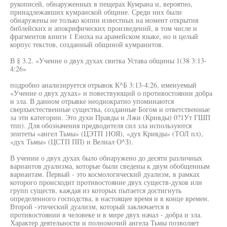
рукописей, обнаруженных в пещерах Кумрана и, вероятно,
принадлежавших кумранской общине. Среди них были
обнаружены не только копии известных на момент открытия
библейских и апокрифических произведений, в том числе и
фрагментов книги 1 Еноха на арамейском языке, но и целый
корпус текстов, созданный общиной кумранитов.
В § 3.2. «Учение о двух духах свитка Устава общины 1(38 3:13-
4:26»
подробно анализируется отрывок К^Б 3:13-4:26, именуемый
«Учение о двух духах» и повествующий о противостоянии добра
и зла. В данном отрывке неоднократно упоминаются
сверхъестественные существа, созданные Богом и ответственные
за эти категории. Это духи Правды и Лжи (Кривды) 0?1Ут ГШП
тпп). Для обозначения предводителя сил зла используются
эпитеты «ангел Тьмы» (ЦЭТП 1ЮЯ), «дух Кривды» (ТОЛ пл),
«дух Тьмы» (ЦСТП ПП) и Велиал О^З).
В учении о двух духах было обнаружено до десяти различных
вариантов дуализма, которые были сведены к двум обобщенным
вариантам. Первый - это космологический дуализм, в рамках
которого происходит противостояние двух существ-духов или
групп существ, каждая из которых пытается достигнуть
определенного господства, в настоящее время и в конце времен.
Второй -этический дуализм, который заключается в
противостоянии в человеке и в мире двух начал - добра и зла.
Характер деятельности и полномочий ангела Тьмы позволяет