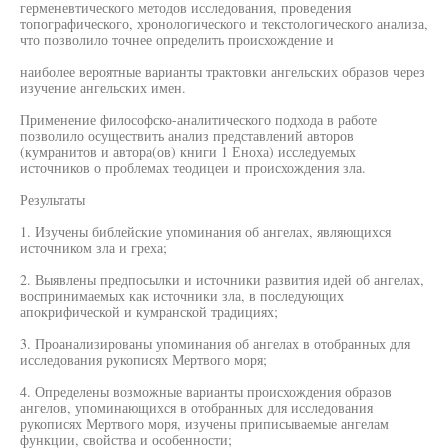
герменевтического методов исследования, проведения
топографического, хронологического и текстологического анализа,
что позволило точнее определить происхождение и
наиболее вероятные варианты трактовки ангельских образов через
изучение ангельских имен.
Применение философско-аналитического подхода в работе
позволило осуществить анализ представлений авторов
(кумранитов и автора(ов) книги 1 Еноха) исследуемых
источников о проблемах теодицеи и происхождения зла.
Результаты
1. Изучены библейские упоминания об ангелах, являющихся
источником зла и греха;
2. Выявлены предпосылки и источники развития идей об ангелах,
воспринимаемых как источники зла, в последующих
апокрифической и кумранской традициях;
3. Проанализированы упоминания об ангелах в отобранных для
исследования рукописях Мертвого моря;
4. Определены возможные варианты происхождения образов
ангелов, упоминающихся в отобранных для исследования
рукописях Мертвого моря, изучены приписываемые ангелам
функции, свойства и особенности;