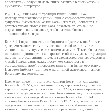
впоследствии получили дальнейшее развитие в енохической и
кумранской литературе.
В § 1.1. «„Сыны Бога" н традиция книги Бытия 6:1-4»
исследуются библейские упоминания о сверхъестественных
существах, называемых «сыны Бога» (еггЬх чз). Контексты, в
которых упоминаются сыны Бога, показывают, что данное
выражение использовалось для обозначения богов или
ангелоподобных созданий.
Быт. 6:1-4 ограничивается сообщением о браке «сынов Бога» с
дочерьми человеческими и упоминанием об их потомстве -
«исполинах», именуемых «славными людьми». Такое обозначение
исполинов противоречит апокрифической и кумранской традиции
негативного восприятия потомства сверхъестественных существ и
людей. Прямая связь между поступком сынов Бога и
развращением людей в повествовании книги Бытия отсутствует.
При этом Библия упоминает о негативной деятельности сынов
Бога в других контекстах.
Идея о привнесении в мир зла «сынами Бога» или «ангелами
Бога» (Пс. 82:2-5), поставленными над народами (в кумранской
версии и переводе Септуагинты Втор. 32:8), является примером
элемента теодицеи и может быть объяснением отсутствия прямого
взаимодействия между Яхве и «сынами Бога» в Быт. 6:1-4.
«Сыном Бога» в книге Иова {Иов. 1:6-12; 2:1-7а) является Сатан,
предлагающий послать патриарху испытания. Данный пассаж
является примером использования образа ангелоподобного