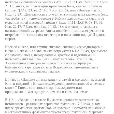
нескольких библейских книгах (Ясх. 12:23, 2 Сам. 24:16 и 7 Хрон.
21:15) ангел, исполняющий приговоры Бога, - ангел погибели
(лтпгал "[Х^а, 2 Сам. 24:16, 7 Хр. 21:15), или губитель (гптоо,
Исх. 12:23). Деятельность этого ангела описывается глаголом (евр.
«истреблять»), используемым в Библии для описания смерти от
мора или иной массовой гибели (Числ. 17:11; 25:8-9, 18-19; И.
Нав. 22:17; 7 Сам. 6:4; Зах. 14:12, 18), и очевидно связана с
насильственной смертью. Ангел погибели принимает участие в
истреблении египетских первенцев и наказании народа Израиля
мором.
Идея об ангеле, или группе ангелов, являющихся медиаторами
гнева и наказания Яхве, также встречается в Пс. 78:49, где вместе
с пламенем гнева, негодованием, яростью и бедствием Он
насылает «ангелов Зла» (или «злых ангелов»; а^ч "ЭЮй).
Аналогичные функции исполняют близкие по природе
библейским карателям ангелы Истребления, упоминаемые в
енохических и кумранских текстах.
В главе II «Падшие ангелы Книги стражей и семьдесят пастырей
Книги видений 1 Еноха» исследуются упоминания об ангелах в
книге 7 Еноха, связанных с происхождением или
продолжающимся присутствием зла и греха на земле.
В § 2.1. «Введение к главе II» дается краткая характеристика
источников - различных вариантов рукописей 7 Еноха, в том
числе арамейских фрагментов из Кумрана. Несмотря на наличие
многочисленных фрагментов текста среди рукописей Мертвого