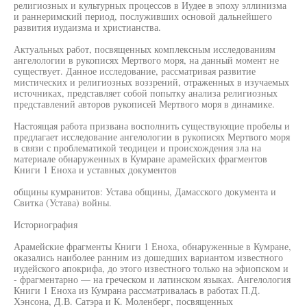
религиозных и культурных процессов в Иудее в эпоху эллинизма
и раннеримский период, послуживших основой дальнейшего
развития иудаизма и христианства.
Актуальных работ, посвященных комплексным исследованиям
ангелологии в рукописях Мертвого моря, на данный момент не
существует. Данное исследование, рассматривая развитие
мистических и религиозных воззрений, отраженных в изучаемых
источниках, представляет собой попытку анализа религиозных
представлений авторов рукописей Мертвого моря в динамике.
Настоящая работа призвана восполнить существующие пробелы и
предлагает исследование ангелологии в рукописях Мертвого моря
в связи с проблематикой теодицеи и происхождения зла на
материале обнаруженных в Кумране арамейских фрагментов
Книги 1 Еноха и уставных документов
общины кумранитов: Устава общины, Дамасского документа и
Свитка (Устава) войны.
Историография
Арамейские фрагменты Книги 1 Еноха, обнаруженные в Кумране,
оказались наиболее ранним из дошедших вариантом известного
иудейского апокрифа, до этого известного только на эфиопском и
- фрагментарно — на греческом и латинском языках. Ангелология
Книги 1 Еноха из Кумрана рассматривалась в работах П.Д.
Хэнсона, Д.В. Сатэра и К. Моленберг, посвященных