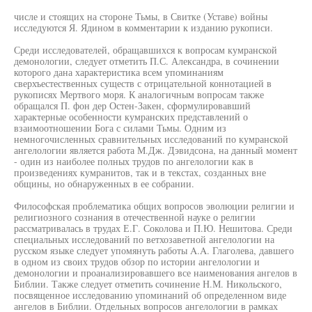
числе и стоящих на стороне Тьмы, в Свитке (Уставе) войны
исследуются Я. Ядином в комментарии к изданию рукописи.
Среди исследователей, обращавшихся к вопросам кумранской
демонологии, следует отметить П.С. Александра, в сочинении
которого дана характеристика всем упоминаниям
сверхъестественных существ с отрицательной коннотацией в
рукописях Мертвого моря. К аналогичным вопросам также
обращался П. фон дер Остен-Закен, сформулировавший
характерные особенности кумранских представлений о
взаимоотношении Бога с силами Тьмы. Одним из
немногочисленных сравнительных исследований по кумранской
ангелологии является работа М.Дж. Дэвидсона, на данный момент
- один из наиболее полных трудов по ангелологии как в
произведениях кумранитов, так и в текстах, созданных вне
общины, но обнаруженных в ее собрании.
Философская проблематика общих вопросов эволюции религии и
религиозного сознания в отечественной науке о религии
рассматривалась в трудах Е.Г. Соколова и П.Ю. Нешитова. Среди
специальных исследований по ветхозаветной ангелологии на
русском языке следует упомянуть работы A.A. Глаголева, давшего
в одном из своих трудов обзор по истории ангелологии и
демонологии и проанализировавшего все наименования ангелов в
Библии. Также следует отметить сочинение Н.М. Никольского,
посвященное исследованию упоминаний об определенном виде
ангелов в Библии. Отдельных вопросов ангелологии в рамках