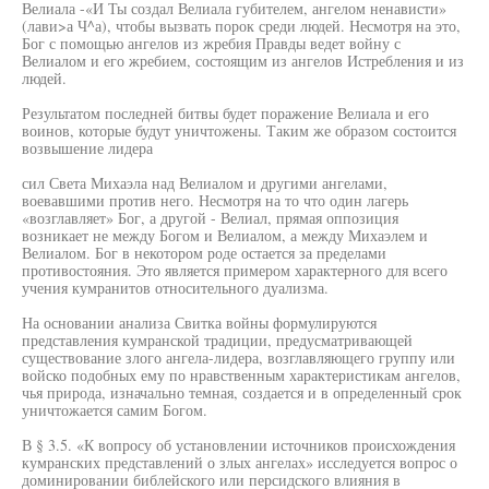
Велиала -«И Ты создал Велиала губителем, ангелом ненависти»
(лави>а Ч^а), чтобы вызвать порок среди людей. Несмотря на это,
Бог с помощью ангелов из жребия Правды ведет войну с
Велиалом и его жребием, состоящим из ангелов Истребления и из
людей.
Результатом последней битвы будет поражение Велиала и его
воинов, которые будут уничтожены. Таким же образом состоится
возвышение лидера
сил Света Михаэла над Велиалом и другими ангелами,
воевавшими против него. Несмотря на то что один лагерь
«возглавляет» Бог, а другой - Велиал, прямая оппозиция
возникает не между Богом и Велиалом, а между Михаэлем и
Велиалом. Бог в некотором роде остается за пределами
противостояния. Это является примером характерного для всего
учения кумранитов относительного дуализма.
На основании анализа Свитка войны формулируются
представления кумранской традиции, предусматривающей
существование злого ангела-лидера, возглавляющего группу или
войско подобных ему по нравственным характеристикам ангелов,
чья природа, изначально темная, создается и в определенный срок
уничтожается самим Богом.
В § 3.5. «К вопросу об установлении источников происхождения
кумранских представлений о злых ангелах» исследуется вопрос о
доминировании библейского или персидского влияния в