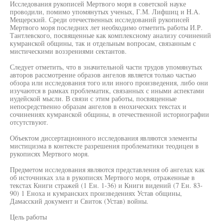
Исследования рукописей Мертвого моря в советской науке
проводили, помимо упомянутых ученых, Г.М. Лифшиц и H.A.
Мещерский. Среди отечественных исследований рукописей
Мертвого моря последних лет необходимо отметить работы И.Р.
Тантлевского, посвященные как комплексному анализу сочинений
кумранской общины, так и отдельным вопросам, связанным с
мистическими воззрениями сектантов.
Следует отметить, что в значительной части трудов упомянутых
авторов рассмотрение образов ангелов является только частью
обзора или исследования того или иного произведения, либо они
изучаются в рамках проблематик, связанных с иными аспектами
иудейской мысли. В связи с этим работы, посвященные
непосредственно образам ангелов в енохических текстах и
сочинениях кумранской общины, в отечественной историографии
отсутствуют.
Объектом диссертационного исследования являются элементы
мистицизма в контексте разрешения проблематики теодицеи в
рукописях Мертвого моря.
Предметом исследования являются представления об ангелах как
об источниках зла в рукописях Мертвого моря, отраженные в
текстах Книги стражей (1 Ен. 1-36) и Книги видений (7 Ен. 83-
90) 1 Еноха и кумранских произведениях Устав общины,
Дамасский документ и Свиток (Устав) войны.
Цель работы