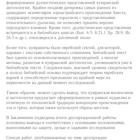
формировании дуалистических представлений кумранской
ангелологии. Крайне поздняя датировка самых ранних из
дошедших экземпляров зороастрийского произведения Авеста,
содержащих определенные параллели с представлениями
относительного дуализма, не позволяет принять версию
персидского влияния. Кроме того, дуалистические представления
встречаются и в библейских книгах (Быт. 6:5; 8:21,1 Хр. 28:9, Ис.
26:3 и др.), относящихся к допленной эпохе.
Более того, кумраниты были еврейской сектой, для которой,
наравне с текстами собственного сочинения, библейский текст
был одним из основополагающих произведений, а многие
мотивы, развитые в кумранской ангелологии, упоминаются уже в
библейском тексте. Следовательно, высокий уровень свидетельств
в пользу библейской основы подтверждает теорию еврейских
корней и способствует признанию по крайней мере их
первичности на данный момент исследований.
Таким образом, можно сделать вывод, что кумранская космогония
и ангелология предлагают сформированную в рамках иудаизма и
отличную от енохической традиции концепцию происхождения
зла и греха, которая также использует образы ангелов.
В Заключении подведены итоги диссертационной работы:
изложены выводы в соответствии с основными положениями,
выносимыми на защиту, целью и задачами исследования.
Список работ, опубликованных по теме диссертации