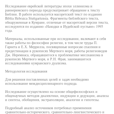
Исследование еврейской литературы эпохи эллинизма и
раннеримского периода предусматривает обращение к тексту
Библии. В работе используется масоретский текст по изданию
Biblia Hebraica Stuttgartensia. Фрагменты библейского текста,
обнаруженные в Кумране, отличные от масоретской версии текста,
исследуются по изданию «Находки в Иудейской пустыне» 1995
года.
Материалы, использованные при исследовании, включают в себя
также работы по философии религии, в том числе труды П.
Гарнета и Е.Х. Меррилла, посвященные вопросам спасения и
предестинации в рукописях Мертвого моря, работы религиоведов
Дж. Иеремиаса, обращавшегося к проблематике мессианизма в
рукописях Мертвого моря, и Р.Н. Фрая, занимавшегося
исследованиями кумранского дуализма.
Методология исследования
Для решения поставленных целей и задач необходимо
использование междисциплинарного подхода.
Исследование осуществлено на основе общефилософских и
общенаучных методов диалектики, индукции и дедукции, анализа
и синтеза, обобщения, экстраполяции, аналогии и гипотезы.
Подробный анализ источников потребовал применения
сравнительно-исторического, сравнительно-лингвистического и