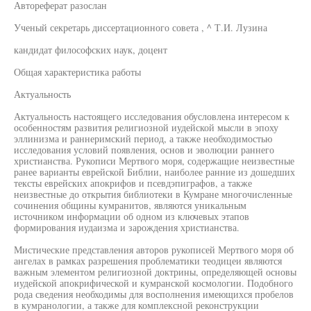
Автореферат разослан
Ученый секретарь диссертационного совета , ^ Т.И. Лузина
кандидат философских наук, доцент
Общая характеристика работы
Актуальность
Актуальность настоящего исследования обусловлена интересом к
особенностям развития религиозной иудейской мысли в эпоху
эллинизма и раннеримский период, а также необходимостью
исследования условий появления, основ и эволюции раннего
христианства. Рукописи Мертвого моря, содержащие неизвестные
ранее варианты еврейской Библии, наиболее ранние из дошедших
тексты еврейских апокрифов и псевдэпиграфов, а также
неизвестные до открытия библиотеки в Кумране многочисленные
сочинения общины кумранитов, являются уникальным
источником информации об одном из ключевых этапов
формирования иудаизма и зарождения христианства.
Мистические представления авторов рукописей Мертвого моря об
ангелах в рамках разрешения проблематики теодицеи являются
важным элементом религиозной доктрины, определяющей основы
иудейской апокрифической и кумранской космологии. Подобного
рода сведения необходимы для восполнения имеющихся пробелов
в кумранологии, а также для комплексной реконструкции