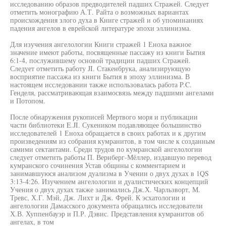
исследованию образов предводителей падших Стражей. Следует
отметить монографию А.Т. Райта о возможных вариантах
происхождения злого духа в Книге стражей и об упоминаниях
падения ангелов в еврейской литературе эпохи эллинизма.
Для изучения ангелологии Книги стражей 1 Еноха важное
значение имеют работы, посвященные пассажу из книги Бытия
6:1-4, послужившему основой традиции падших Стражей.
Следует отметить работу JI. Стакенбрука, анализирующую
восприятие пассажа из книги Бытия в эпоху эллинизма. В
настоящем исследовании также использовалась работа P.C.
Генделя, рассматривающая взаимосвязь между падшими ангелами
и Потопом.
После обнаружения рукописей Мертвого моря и публикации
части библиотеки E.JI. Сукеником подавляющее большинство
исследователей 1 Еноха обращается в своих работах и к другим
произведениям из собрания кумранитов, в том числе к созданным
самими сектантами. Среди трудов по кумранской ангелологии
следует отметить работы П. Вернберг-Мёллер, издавшую перевод
кумранского сочинения Устав общины с комментарием и
занимавшуюся анализом дуализма в Учении о двух духах в 1QS
3:13-4:26. Изучением ангелологии и дуалистических концепций
Учения о двух духах также занимались Дж.Х. Чарльзворт, М.
Тревс, Х.Г. Мэй, Дж. Лихт и Дж. Фрей. К эсхатологии и
ангелологии Дамасского документа обращались исследователи
Х.В. Хуппенбауэр и П.Р. Дэвис. Представления кумранитов об
ангелах, в том