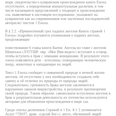
моря, свидетельства о кумранском происхождении книги Еноха
отсутствуют, а определенные концептуальные различия, в том
числе касающиеся представлений о теодицее и происхождении
зла, выявляемые в настоящем исследовании, указывают на
кумранитов как на современников или частичных последователей
автора(ов) текстов 1 Еноха.
В § 2.2. «Привнесенный грех падших ангелов Книги стражей 1
Еноха» подробно изучаются упоминания о падших ангелах,
продолжающие
повествование 6 главы книги Бытия. Ангелы во главе с ангелом
Шемихаза (ЛТГГШР, евр. «Мое Имя видел») вступают в сговор,
чтобы вступить в брак с земными женщинами. В результате этого
союза появляются дети - исполины, пожирающие человеческую
пищу, животных и нападающие на людей.
Текст 1 Еноха сообщает о священной природе и вечной жизни
ангелов, об отсутствии у них необходимости создавать себе
замену и об отличии их природы от природы людей.
Следовательно, греховность брака ангелов заключается в
нарушении законов мироустройства, в результате противоречия
своей природе. Таким образом, самовольное вступление ангелов в
брак и разрушительная деятельность их потомства используются
авторами для объяснения происхождения в мире зла.
Среди списка десятников Стражей в 1 Ен. 8:1-2 упоминается
Асаэл *7Х037, арам, «сделай Бог»), ангел, обучивший людей