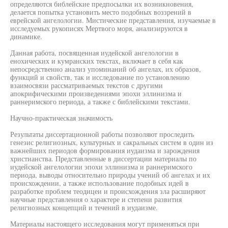
определяются библейские предпосылки их возникновения,
делается попытка установить место подобных воззрений в
еврейской ангелологии. Мистические представления, изучаемые в
исследуемых рукописях Мертвого моря, анализируются в
динамике.
Данная работа, посвященная иудейской ангелологии в
енохических и кумранских текстах, включает в себя как
непосредственно анализ упоминаний об ангелах, их образов,
функций и свойств, так и исследование по установлению
взаимосвязи рассматриваемых текстов с другими
апокрифическими произведениями эпохи эллинизма и
раннеримского периода, а также с библейскими текстами.
Научно-практическая значимость
Результаты диссертационной работы позволяют проследить
генезис религиозных, культурных и сакральных систем в один из
важнейших периодов формирования иудаизма и зарождения
христианства. Представленные в диссертации материалы по
иудейской ангелологии эпохи эллинизма и раннеримского
периода, выводы относительно природы учений об ангелах и их
происхождении, а также использование подобных идей в
разработке проблем теодицеи и происхождения зла расширяют
научные представления о характере и степени развития
религиозных концепций и течений в иудаизме.
Материалы настоящего исследования могут применяться при