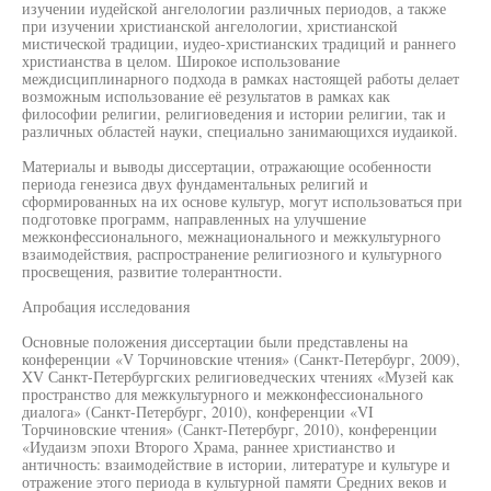
изучении иудейской ангелологии различных периодов, а также
при изучении христианской ангелологии, христианской
мистической традиции, иудео-христианских традиций и раннего
христианства в целом. Широкое использование
междисциплинарного подхода в рамках настоящей работы делает
возможным использование её результатов в рамках как
философии религии, религиоведения и истории религии, так и
различных областей науки, специально занимающихся иудаикой.
Материалы и выводы диссертации, отражающие особенности
периода генезиса двух фундаментальных религий и
сформированных на их основе культур, могут использоваться при
подготовке программ, направленных на улучшение
межконфессионального, межнационального и межкультурного
взаимодействия, распространение религиозного и культурного
просвещения, развитие толерантности.
Апробация исследования
Основные положения диссертации были представлены на
конференции «V Торчиновские чтения» (Санкт-Петербург, 2009),
XV Санкт-Петербургских религиоведческих чтениях «Музей как
пространство для межкультурного и межконфессионального
диалога» (Санкт-Петербург, 2010), конференции «VI
Торчиновские чтения» (Санкт-Петербург, 2010), конференции
«Иудаизм эпохи Второго Храма, раннее христианство и
античность: взаимодействие в истории, литературе и культуре и
отражение этого периода в культурной памяти Средних веков и