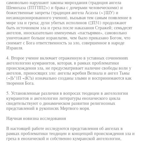
самовольно нарушают законы мироздания (традиция ангела
Шемихаза (ПТГПП2>) и брака с дочерьми человеческими) и
божественные запреты (традиция ангела Асаэла (~}ШУ) и
несанкционированного учения), вызывая тем самым появление в
мире зла и греха; духи убитых исполинов (□П31) продолжают
быть источником зла и греха после наказания Стражей; семьдесят
ангелов, иносказательно именуемых «пастырями», самовольно
уничтожают больше израильтян, чем было приказано Богом, что
снимает с Бога ответственность за зло, совершенное в народе
Израиля.
4. Второе учение включает отраженную в уставных сочинениях
ангелологию кумранитов, которая, в рамках проблематики
происхождения зла, не предусматривает наличие свободы воли у
ангелов, приносящих зло: ангелы жребия Велиала и ангел Тьмы
(~|Ь"1П ~|К?а) изначально созданы злыми и воспринимаются как
творения Бога.
5. Установленные различия в вопросах теодицеи в ангелологии
кумранитов и ангелологии литературы енохического цикла
свидетельствуют о динамическом развитии религиозных
представлений в рукописях Мертвого моря.
Научная новизна исследования
В настоящей работе исследуются представления об ангелах в
рамках проблематики теодицеи и концепций происхождения зла и
греха в енохической и собственно кумранской ангелологии,