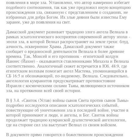
появления в мире зла. Установлено, что автор намеренно избегает
подобного соотношения, так как уже предложил иную концепцию
происхождения зла, связанную с представлением о созданиях, не
избранных для добра Богом. Их злые деяния были известны Ему
заранее, уже до появления на свет.
Дамасский документ развивает традицию злого ангела Велиала в
рамках эсхатологического восприятия современной автору эпохи -
эпохи зла, в которой Велиал распространяет на земле грехи: блуд,
алчность, осквернение Храма. Дамасский документ также
сообщает о вредоносной деятельности Велиала в более древние
времена. Так, Моисей и его противник - египетский колдун
Йаннес (Йахне) - оказываются ставленниками Михаэла и Велиала
соответственно. Аналогичный сюжет встречается в Юб. 48:9, где
египетским волхвам помогает ангел Мастема, упоминающийся в
СБ 16:5 и обозначающий, по-видимому, Велиала. Следовательно,
ангелология кумранитов предусматривает противостояние
Израиля с космическими силами Тьмы, являющимися источником
зла, на протяжении всей своей истории.
В § 3.4. «Свиток (Устав) войны сынов Света против сынов Тьмы»
подробно исследуются описания эсхатологических событий,
повествующие об уничтожении зла в последней войне, участие в
которой принимают и люди, и ангелы, и Бог. Свиток войны
продолжает традицию кумранской дуалистической ангелологии,
где на стороне сил зла выступает Велиал со своим войском.
В документе прямо говорится о божественном происхождении