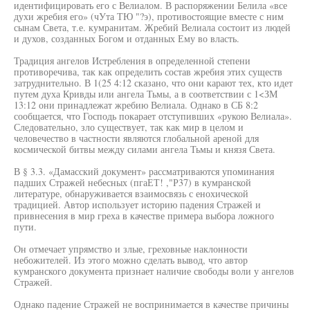
идентифицировать его с Велиалом. В распоряжении Белила «все
духи жребия его» (чУта ТЮ "?э), противостоящие вместе с ним
сынам Света, т.е. кумранитам. Жребий Велиала состоит из людей
и духов, созданных Богом и отданных Ему во власть.
Традиция ангелов Истребления в определенной степени
противоречива, так как определить состав жребия этих существ
затруднительно. В 1(25 4:12 сказано, что они карают тех, кто идет
путем духа Кривды или ангела Тьмы, а в соответствии с 1<ЗМ
13:12 они принадлежат жребию Велиала. Однако в СБ 8:2
сообщается, что Господь покарает отступивших «рукою Велиала».
Следовательно, зло существует, так как мир в целом и
человечество в частности являются глобальной ареной для
космической битвы между силами ангела Тьмы и князя Света.
В § 3.3. «Дамасский документ» рассматриваются упоминания
падших Стражей небесных (пгаЕТ! ,"Р37) в кумранской
литературе, обнаруживается взаимосвязь с енохической
традицией. Автор использует историю падения Стражей и
привнесения в мир греха в качестве примера выбора ложного
пути.
Он отмечает упрямство и злые, греховные наклонности
небожителей. Из этого можно сделать вывод, что автор
кумранского документа признает наличие свободы воли у ангелов
Стражей.
Однако падение Стражей не воспринимается в качестве причины