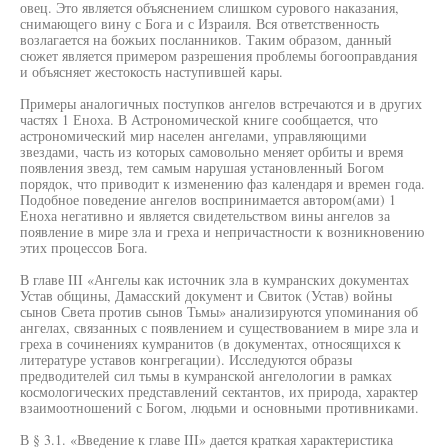
овец. Это является объяснением слишком сурового наказания,
снимающего вину с Бога и с Израиля. Вся ответственность
возлагается на божьих посланников. Таким образом, данный
сюжет является примером разрешения проблемы богооправдания
и объясняет жестокость наступившей кары.
Примеры аналогичных поступков ангелов встречаются и в других
частях 1 Еноха. В Астрономической книге сообщается, что
астрономический мир населен ангелами, управляющими
звездами, часть из которых самовольно меняет орбиты и время
появления звезд, тем самым нарушая установленный Богом
порядок, что приводит к изменению фаз календаря и времен года.
Подобное поведение ангелов воспринимается автором(ами) 1
Еноха негативно и является свидетельством вины ангелов за
появление в мире зла и греха и непричастности к возникновению
этих процессов Бога.
В главе III «Ангелы как источник зла в кумранских документах
Устав общины, Дамасский документ и Свиток (Устав) войны
сынов Света против сынов Тьмы» анализируются упоминания об
ангелах, связанных с появлением и существованием в мире зла и
греха в сочинениях кумранитов (в документах, относящихся к
литературе уставов конгрегации). Исследуются образы
предводителей сил тьмы в кумранской ангелологии в рамках
космологических представлений сектантов, их природа, характер
взаимоотношений с Богом, людьми и основными противниками.
В § 3.1. «Введение к главе III» дается краткая характеристика