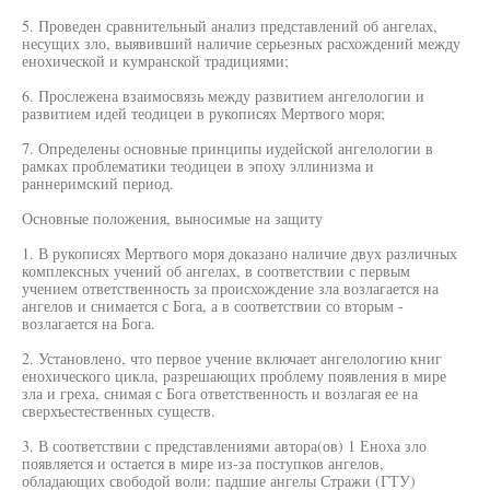
5. Проведен сравнительный анализ представлений об ангелах,
несущих зло, выявивший наличие серьезных расхождений между
енохической и кумранской традициями;
6. Прослежена взаимосвязь между развитием ангелологии и
развитием идей теодицеи в рукописях Мертвого моря;
7. Определены основные принципы иудейской ангелологии в
рамках проблематики теодицеи в эпоху эллинизма и
раннеримский период.
Основные положения, выносимые на защиту
1. В рукописях Мертвого моря доказано наличие двух различных
комплексных учений об ангелах, в соответствии с первым
учением ответственность за происхождение зла возлагается на
ангелов и снимается с Бога, а в соответствии со вторым -
возлагается на Бога.
2. Установлено, что первое учение включает ангелологию книг
енохического цикла, разрешающих проблему появления в мире
зла и греха, снимая с Бога ответственность и возлагая ее на
сверхъестественных существ.
3. В соответствии с представлениями автора(ов) 1 Еноха зло
появляется и остается в мире из-за поступков ангелов,
обладающих свободой воли: падшие ангелы Стражи (ГТУ)