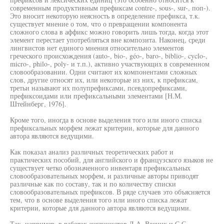
современным продуктивным префиксам contre-, sous-, sur-, поп-).
Это вносит некоторую неясность в определение префикса, т.к.
существует мнение о том, что о превращении компонента
сложного слова в аффикс можно говорить лишь тогда, когда этот
элемент перестает употребляться вне композита. Наконец, среди
лингвистов нет единого мнения относительно элементов
греческого происхождения (auto-, bio-, géo-, baro-, biblio-, cyclo-,
micro-, philo-, poly- и т.п.), активно участвующих в современном
словообразовании. Одни считают их компонентами сложных
слов, другие относят их, или некоторые из них, к префиксам,
третьи называют их полупрефиксами, псевдопрефиксами,
префиксоидами или префиксальными элементами [Н.М.
Штейнберг, 1976].
Кроме того, иногда в основе выделения того или иного списка
префиксальных морфем лежат критерии, которые для данного
автора являются ведущими.
Как показал анализ различных теоретических работ и
практических пособий, для английского и французского языков не
существует четко обозначенного инвентаря префиксальных
словообразовательных морфем, и различные авторы приводят
различные как по составу, так и по количеству списки
словообразовательных префиксов. В ряде случаев это объясняется
тем, что в основе выделения того или иного списка лежат
критерии, которые для данного автора являются ведущими.
Так, например, в работах англицистов Д.А. Весник и С.С.