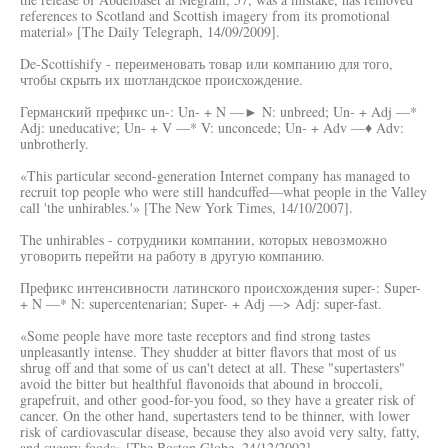
references to Scotland and Scottish imagery from its promotional
material» [The Daily Telegraph, 14/09/2009].
De-Scottishify - переименовать товар или компанию для того,
чтобы скрыть их шотландское происхождение.
Германский префикс un-: Un- + N —► N: unbreed; Un- + Adj —*
Adj: uneducative; Un- + V —* V: unconcede; Un- + Adv —♦ Adv:
unbrotherly.
«This particular second-generation Internet company has managed to
recruit top people who were still handcuffed—what people in the Valley
call 'the unhirables.'» [The New York Times, 14/10/2007].
The unhirables - сотрудники компании, которых невозможно
уговорить перейти на работу в другую компанию.
Префикс интенсивности латинского происхождения super-: Super-
+ N —* N: supercentenarian; Super- + Adj —> Adj: super-fast.
«Some people have more taste receptors and find strong tastes
unpleasantly intense. They shudder at bitter flavors that most of us
shrug off and that some of us can't detect at all. These "supertasters"
avoid the bitter but healthful flavonoids that abound in broccoli,
grapefruit, and other good-for-you food, so they have a greater risk of
cancer. On the other hand, supertasters tend to be thinner, with lower
risk of cardiovascular disease, because they also avoid very salty, fatty,
and sugary foods» [The Boston Globe, 24/12/2002].