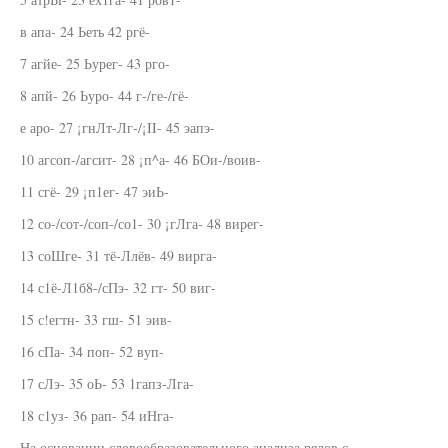
в апа- 24 Ьеть 42 ргё-
7 агйе- 25 Ьурег- 43 рго-
8 апй- 26 Ьуро- 44 г-/ге-/гё-
е аро- 27 ¡гнЛт-Лг-/¡II- 45 эапэ-
10 агсоп-/агсит- 28 ¡п^а- 46 БОи-/воив-
11 сгё- 29 ¡п1ег- 47 эиЬ-
12 со-/сот-/соп-/со1- 30 ¡гЛга- 48 вирег-
13 соШге- 31 тё-Ллёв- 49 вирга-
14 с1ё-Л1б8-/сПэ- 32 гт- 50 виг-
15 с!егтн- 33 гш- 51 эив-
16 сПа- 34 поп- 52 вуп-
17 сЛэ- 35 оЬ- 53 1гапз-Лга-
18 с1уз- 36 рап- 54 иНга-
На основании словообразовательного анализа рядов с