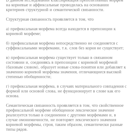
на корневые и аффиксальные проводилась на основании
критериев структурной и семантической связанности.
Структурная связанность проявляется в том, что
а) префиксальная морфема всегда находится в препозиции к
корневой морфеме;
б) префиксальная морфема непосредственно не соединяется с
суффиксальными морфемами, т.к. слов без корня не существует;
в) префиксальная морфема существует только в связанном
состоянии и, соединяясь в препозиции с корневой морфемой
(базовым словом), образует новые слова-понятия или добавляет к
значению корневой морфемы значения, отличающиеся высокой
степенью обобщенности;
г) префиксальная морфема, в случаях материального совпадения с
формой или основой слова, не функционирует в слове как его
основа.
Семантическая связанность проявляется в том, что свойственное
префиксальной морфеме обобщенное лексическое значение
реализуется только в соединении с другими морфемами и, в
случае омонимичности, не повторяет лексического значения
корневой морфемы, строя, таким образом, семантически разные
типы рядов.