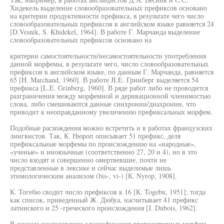
Хидекель выделение словообразовательных префиксов основано
на критерии продуктивности префикса, в результате чего число
словообразовательных префиксов в английском языке равняется 24
[D.Vesnik, S. Khidekel, 1964]. В работе Г. Марчанда выделение
словообразовательных префиксов основано на
критерии самостоятельности/несамостоятельности употребления
данной морфемы, в результате чего, число словообразовательных
префиксов в английском языке, по данным Г. Марчанда, равняется
65 [H. Marchand, 1960]. В работе JI.E. Гринберг выделяется 54
префикса [L.E. Grinberg, 1960]. В ряде работ либо не проводится
разграничения между морфемной и деривационной членимостью
слова, либо смешиваются данные синхронии/диахронии, что
приводит к неоправданному увеличению префиксальных морфем.
Подобные расхождения можно встретить и в работах французских
лингвистов. Так, К. Нюроп описывает 51 префикс, деля
префиксальные морфемы по происхождению на «народные»,
«ученые» и иноязычные (соответственно 27, 20 и 4), но в это
число входят и совершенно омертвевшие, почти не
представленные в лексике и сейчас выделимые лишь
этимологическим анализом (bis-, vi-) [К. Nyrop, 1908].
К. Тогебю сводит число префиксов к 16 [К. Togebu, 1951]; тогда
как список, приведенный Ж. Дюбуа, насчитывает 41 префикс
латинского и 25 -греческого происхождения [J. Dubois, 1962].
В данном исследовании классификация препозитивных морфем