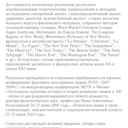
Достоверность полученных результатов достигается
апробированными теоретическими предпосылками и методами
исследования (синхронный анализ, словообразовательный анализ,
сравнение, аналогия, количественный анализ), а также анализом
большого корпуса фактического материала, собранного методом
сплошной выборки (словари, Word Watch Civilization Lexique
Anglo-Américain, Dictionnaire du français branché, The Longman
Register of New Words, Bloomsbury Dictionary of New Words),
французская и английская пресса ("Le Parisien", "Libération", "Le
Monde", "Le Figaro", "The New York Times", "The Independent",
"The Observer5', "The New Yorker", "The Boston Globe", "The Daily
Telegraph", "The Denver Post", "The Washington Post", "The Nation"
и др.). В отдельных случаях привлекаются материалы
произведений английских и французских авторов конца XX и
начала XXI веков.
Результаты проведенного исследования апробированы на научных
конференциях факультета иностранных языков ЛГПУ (2007-
2009гг.) на международных конференциях МГОУ в Москве
«Актуальные проблемы истории и теории романских языков к 100
- летию со дня рождения выдающегося ученого-романиста,
доктора филологических наук, профессора Нины Алексеевны
Катагощиной 24-25 июня 2008 года», «Романские языки в эпоху
глобализации: лингвистический и социолингвистический аспекты
22-23 июня 2010 года».
Структура диссертации включает введение, четыре главы,
заключение, список литературы.