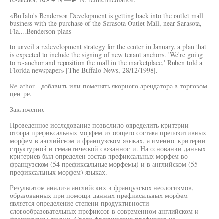
«Buffalo's Benderson Development is getting back into the outlet mall
business with the purchase of the Sarasota Outlet Mall, near Sarasota,
Fla....Benderson plans
to unveil a redevelopment strategy for the center in January, a plan that
is expected to include the signing of new tenant anchors. 'We're going
to re-anchor and reposition the mall in the marketplace,' Ruben told a
Florida newspaper» [The Buffalo News, 28/12/1998].
Re-achor - добавить или поменять якорного арендатора в торговом
центре.
Заключение
Проведенное исследование позволило определить критерии
отбора префиксальных морфем из общего состава препозитивных
морфем в английском и французском языках, а именно, критерии
структурной и семантической связанности. На основании данных
критериев был определен состав префиксальных морфем во
французском (54 префиксальные морфемы) и в английском (55
префиксальных морфем) языках.
Результатом анализа английских и французскох неологизмов,
образованных при помощи данных префиксальных морфем
является определение степени продуктивности
словообразовательных префиксов в современном английском и
французском языках. Среди французских префиксов на