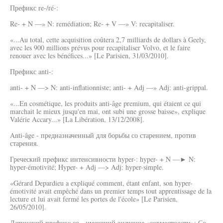
Префикс re-/ré-:
Re- + N —» N: remédiation; Re- + V —» V: recapitaliser.
«...Au total, cette acquisition coûtera 2,7 milliards de dollars à Geely,
avec les 900 millions prévus pour recapitaliser Volvo, et le faire
renouer avec les bénéfices...» [Le Parisien, 31/03/2010].
Префикс anti-:
anti- + N —> N: anti-inflationniste; anti- + Adj —» Adj: anti-grippal.
«...En cosmétique, les produits anti-âge premium, qui étaient ce qui
marchait le mieux jusqu'en mai, ont subi une grosse baisse», explique
Valérie Accary...» [La Libération, 13/12/2008].
Anti-âge - предназначенный для борьбы со старением, против
старения.
Греческий префикс интенсивности hyper-: hyper- + N —► N:
hyper-émotivité; Hyper- + Adj —> Adj: hyper-simple.
«Gérard Depardieu a expliqué comment, étant enfant, son hyper-
émotivité avait empêché dans un premier temps tout apprentissage de la
lecture et lui avait fermé les portes de l'école» [Le Parisien,
26/05/2010].
Латинский префикс со-, имеющий значение «совместности»: Со-