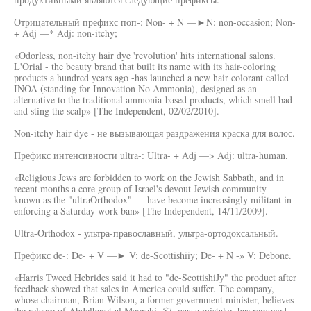
Отрицательный префикс поп-: Non- + N —►N: non-occasion; Non-
+ Adj —* Adj: non-itchy;
«Odorless, non-itchy hair dye 'revolution' hits international salons.
L'Orial - the beauty brand that built its name with its hair-coloring
products a hundred years ago -has launched a new hair colorant called
INOA (standing for Innovation No Ammonia), designed as an
alternative to the traditional ammonia-based products, which smell bad
and sting the scalp» [The Independent, 02/02/2010].
Non-itchy hair dye - не вызывающая раздражения краска для волос.
Префикс интенсивности ultra-: Ultra- + Adj —> Adj: ultra-human.
«Religious Jews are forbidden to work on the Jewish Sabbath, and in
recent months a core group of Israel's devout Jewish community —
known as the "ultraOrthodox" — have become increasingly militant in
enforcing a Saturday work ban» [The Independent, 14/11/2009].
Ultra-Orthodox - ультра-православный, ультра-ортодоксальный.
Префикс de-: De- + V —► V: de-Scottishiiy; De- + N -» V: Debone.
«Harris Tweed Hebrides said it had to "de-ScottishiJy" the product after
feedback showed that sales in America could suffer. The company,
whose chairman, Brian Wilson, a former government minister, believes
the release of Abdelbaset al Megrahi, 57, was a mistake, has removed