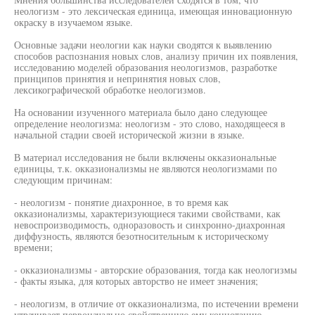
неологизм - это лексическая единица, имеющая инновационную
окраску в изучаемом языке.
Основные задачи неологии как науки сводятся к выявлению
способов распознания новых слов, анализу причин их появления,
исследованию моделей образования неологизмов, разработке
принципов принятия и непринятия новых слов,
лексикографической обработке неологизмов.
На основании изученного материала было дано следующее
определение неологизма: неологизм - это слово, находящееся в
начальной стадии своей исторической жизни в языке.
В материал исследования не были включены окказиональные
единицы, т.к. окказионализмы не являются неологизмами по
следующим причинам:
- неологизм - понятие диахронное, в то время как
окказионализмы, характеризующиеся такими свойствами, как
невоспроизводимость, одноразовость и синхронно-диахронная
диффузность, являются безотносительным к историческому
времени;
- окказионализмы - авторские образования, тогда как неологизмы
- факты языка, для которых авторство не имеет значения;
- неологизм, в отличие от окказионализма, по истечении времени
утрачивает первоначально свойственную ему коннотацию