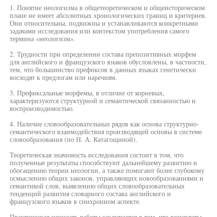
1. Понятие неологизма в общетеоретическом и общеисторическом
плане не имеет абсолютных хронологических границ и критериев.
Они относительны, подвижны и устанавливаются конкретными
задачами исследования или контекстом употребления самого
термина «неологизм».
2. Трудности при определении состава препозитивных морфем
для английского и французского языков обусловлены, в частности,
тем, что большинство префиксов в данных языках генетически
восходят к предлогам или наречиям.
3. Префиксальные морфемы, в отличие от корневых,
характеризуются структурной и семантической связанностью и
воспроизводимостью.
4. Наличие словообразовательных рядов как основа структурно-
семантического взаимодействия производящей основы в системе
словообразования (по Н. А. Катагощиной).
Теоретическая значимость исследования состоит в том, что
полученные результаты способствуют дальнейшему развитию и
обогащению теории неологии, а также помогают более глубокому
осмыслению общих законов, управляющих новообразованиями и
семантикой слов, выявлению общих словообразовательных
тенденций развития словарного состава английского и
французского языков в синхронном аспекте.
Практическая ценность работы заключается в том, что результаты