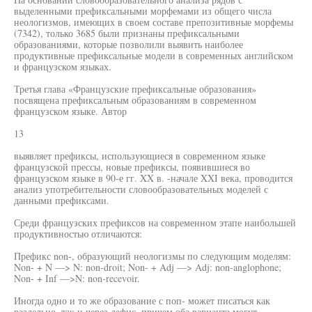
выделенными префиксальными морфемами из общего числа
неологизмов, имеющих в своем составе препозитивные морфемы
(7342), только 3685 были признаны префиксальными
образованиями, которые позволили выявить наиболее
продуктивные префиксальные модели в современных английском
и французском языках.
Третья глава «Французские префиксальные образования»
посвящена префиксальным образованиям в современном
французском языке. Автор
13
выявляет префиксы, использующиеся в современном языке
французской прессы, новые префиксы, появившиеся во
французском языке в 90-е гг. XX в. -начале XXI века, проводится
анализ употребительности словообразовательных моделей с
данными префиксами.
Среди французских префиксов на современном этапе наибольшей
продуктивностью отличаются:
Префикс non-, образующий неологизмы по следующим моделям:
Non- + N —> N: non-droit; Non- + Adj —> Adj: non-anglophone;
Non- + Inf —>N: non-recevoir.
Иногда одно и то же образование с поп- может писаться как
раздельно, так и через дефис, причем оба варианта могут