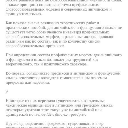
а также принципы описания системы префиксальных
словообразовательных моделей в современных английском и
французском языках.
Как показал анализ различных теоретических работ и
практических пособий, для английского и французского языков не
существует четко обозначенного инвентаря префиксальных
словообразовательных морфем, и различные авторы приводят
различные как по составу, так и по количеству списки
словообразовательных префиксов.
При определении состава префиксальных морфем для английского
и французского языков возникает ряд трудностей как
теоретического, так и практического характера.
Во-первых, большинство префиксов в английском и французском
языках генетически восходят к самостоятельным лексемам -
предлогам или наречиям.
9
Некоторые из них перестали существовать как отдельные
лексические единицы еще в латинском или греческом языках,
некоторые утратили этот статус уже на английской или
французской почве: de-/dé-, dis-, ex-, pre-/pré-.
Другие одновременно продолжают существовать в виде
префиксов и лексических единиц (это особенно относится к