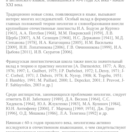
XXI века.
Традиционно новые слова, появляющиеся в языке, вызывают
интерес многих исследователей. Особый вклад в формирование
главных положений теории неологии и словообразования внесли
крупнейшие отечественные лингвисты И.А. Бодуэн де Куртенэ
[1963], A.A. Потсбня [1968], М.М. Покровский [1959], Л.В.
Щерба [2007], A.M. Селищев [1968], Н.С. Державин [1941], М.Д.
Степанова [1978], H.A. Катагощина [2005], Н.М. Васильева
[2009], H.H. Лопатникова [2006], Г.В. Овчинникова [1999], И.А.
Цыбова [2011], И.В. Скуратов [2006].
Французская лингвистическая школа также внесла значительный
вклад в теорию и практику неологии [A. Darmesteter, 1877; A. Rey,
1976; 1997; L. Guilbert, 1975; J.P. Darbelnet, 1972; L.Deroy, 1971; J-
C. Corbeil, 1971; J. Dubois, 1978; К. Nyrop, 1908; К. Togebu, 1951;
J. Humbley, 1991; M. Paillard, 2000; L. Depecker, 2001; J. Pruvost, J-
F. Sablayrolles, 2003 и др.]
Среди англицистов, занимающихся проблемами неологии, следует
отметить В.И. Заботкину [1989], Д.А. Весник [1964], С.С.
Хидекель [1964], Ю.А. Жлуктенко [1983], М.А. Кулинич [1984],
Ю.Н. Антюфееву [2004], Г. Марчанд [1969; 1974], Дж. Грин
[1996], О.Д. Мешкова [1986], Л.А. Телегина [1992] и др.
Начиная с 60-х годов прошлого века, неологизмы активно
исследуются в отечественном языкознании, о чем свидетельствуют
многочисленные монографии, диссертационные исследования,