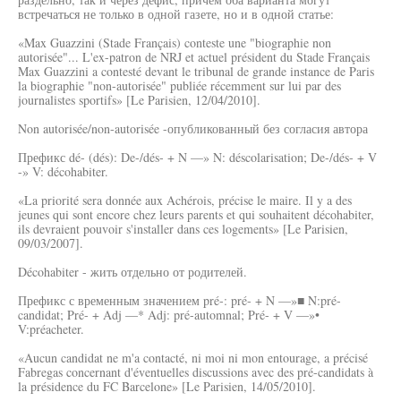
встречаться не только в одной газете, но и в одной статье:
«Max Guazzini (Stade Français) conteste une "biographie non
autorisée"... L'ex-patron de NRJ et actuel président du Stade Français
Max Guazzini a contesté devant le tribunal de grande instance de Paris
la biographie "non-autorisée" publiée récemment sur lui par des
journalistes sportifs» [Le Parisien, 12/04/2010].
Non autorisée/non-autorisée -опубликованный без согласия автора
Префикс dé- (dés): De-/dés- + N —» N: déscolarisation; De-/dés- + V
-» V: décohabiter.
«La priorité sera donnée aux Achérois, précise le maire. Il y a des
jeunes qui sont encore chez leurs parents et qui souhaitent décohabiter,
ils devraient pouvoir s'installer dans ces logements» [Le Parisien,
09/03/2007].
Décohabiter - жить отдельно от родителей.
Префикс с временным значением pré-: pré- + N —»■ N:pré-
candidat; Pré- + Adj —* Adj: pré-automnal; Pré- + V —»•
V:préacheter.
«Aucun candidat ne m'a contacté, ni moi ni mon entourage, a précisé
Fabregas concernant d'éventuelles discussions avec des pré-candidats à
la présidence du FC Barcelone» [Le Parisien, 14/05/2010].