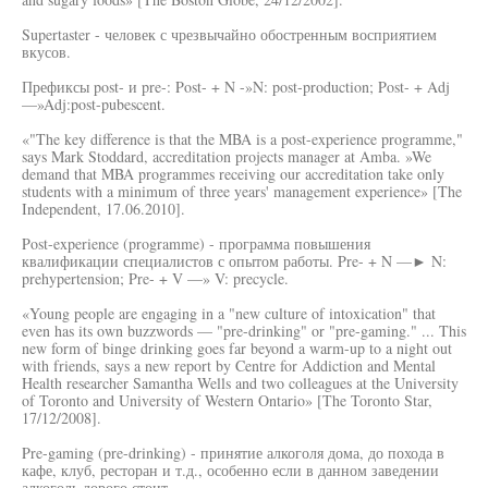
Supertaster - человек с чрезвычайно обостренным восприятием
вкусов.
Префиксы post- и pre-: Post- + N -»N: post-production; Post- + Adj
—»Adj:post-pubescent.
«"The key difference is that the MBA is a post-experience programme,"
says Mark Stoddard, accreditation projects manager at Amba. »We
demand that MBA programmes receiving our accreditation take only
students with a minimum of three years' management experience» [The
Independent, 17.06.2010].
Post-experience (programme) - программа повышения
квалификации специалистов с опытом работы. Pre- + N —► N:
prehypertension; Pre- + V —» V: precycle.
«Young people are engaging in a "new culture of intoxication" that
even has its own buzzwords — "pre-drinking" or "pre-gaming." ... This
new form of binge drinking goes far beyond a warm-up to a night out
with friends, says a new report by Centre for Addiction and Mental
Health researcher Samantha Wells and two colleagues at the University
of Toronto and University of Western Ontario» [The Toronto Star,
17/12/2008].
Pre-gaming (pre-drinking) - принятие алкоголя дома, до похода в
кафе, клуб, ресторан и т.д., особенно если в данном заведении
алкоголь дорого стоит.