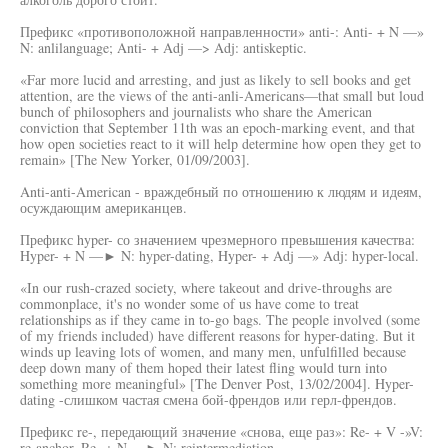
Префикс «противоположной направленности» anti-: Anti- + N —»
N: anlilanguage; Anti- + Adj —> Adj: antiskeptic.
«Far more lucid and arresting, and just as likely to sell books and get
attention, are the views of the anti-anli-Americans—that small but loud
bunch of philosophers and journalists who share the American
conviction that September 11th was an epoch-marking event, and that
how open societies react to it will help determine how open they get to
remain» [The New Yorker, 01/09/2003].
Anti-anti-American - враждебный по отношению к людям и идеям,
осуждающим американцев.
Префикс hyper- со значением чрезмерного превышения качества:
Hyper- + N —► N: hyper-dating, Hyper- + Adj —» Adj: hyper-local.
«In our rush-crazed society, where takeout and drive-throughs are
commonplace, it's no wonder some of us have come to treat
relationships as if they came in to-go bags. The people involved (some
of my friends included) have different reasons for hyper-dating. But it
winds up leaving lots of women, and many men, unfulfilled because
deep down many of them hoped their latest fling would turn into
something more meaningful» [The Denver Post, 13/02/2004]. Hyper-
dating -слишком частая смена бой-френдов или герл-френдов.
Префикс re-, передающий значение «снова, еще раз»: Re- + V -»V:
re-anchor, Re- + N —► N: reintermediation.