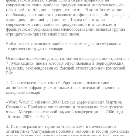
современном этапе наиболее продуктивными являются non-, dé-
(dés-), pré-, re-/ré-, anti-, hyper-, co-, extra-. В английском языке
наибольшую активность проявляют префиксы non-, ultra-, de-, un-,
super-, post-, pre-, anti-, hyper-, re-. Таким образом, на
современном этапе наиболее продуктивной в английском и
французском префиксальном словообразовании является группа
отрицательно-привативных преф иксов.
Библиография включает наиболее значимые для исследования
теоретические труды и словари.
Основные положения диссертационного исследования отражены в
7 публикациях, две из которых опубликованы в периодических
изданиях, рекомендованных Высшей аттестационной комиссией
РФ:
1. Словосложение как способ образования неологизмов в.
английском и французском языках (сравнительный анализ на
материале словаря
«Word Watch Civilization 2000 Lexique anglo-américain Мартина
Скопана) // Проблемы лингвистики и перевода во французском
языке. Материалы итоговой научной конференции за 2006 год). -
Липецк, 2007. - С.69 -75.
2. История развития термина «неологизм» в отечественной
лингвистике //Актуальные проблемы истории и теории романских
языков. Материалы международной конференции к 100 - летию