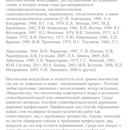
статьи, в которых новые слова рассматриваются в
словообразовательном, лексикологическом,
социолингвистическом, нормативном, стилистическом, а также
ономасиологическом аспектах [С.И. Алаторцева, 1999; A.A.
Бондаренко, 1988; В.Г. Гак, 1978; Е.А. Земская, 1992; М.Д.
Барченкова, 1982; E.H. Бобровская, 1986; В.П. Изотов, 1998; В.Г.
Костомаров, 1997; Н.З. Котелова, 1978; В.В. Лопатин, 1973; А.Г.
Лыков, 1972; К.В. Пиоттух, 1971; Р.Ю. Намитокова, 1986; Л.П.
Крысин; 1989; И.Ф. Протченко, 1975; И.С. Улуханов, 1984; Л.С.
Абросимова, 1994; М.Н. Черкасова, 1997; Т. В. Попова, J1.B.
Рацибурская, Д.В. Гугунава, 2005; Л.А. Зенина, 2005; В.И.
Заботкина, 1989; Г.П. Черногорова, 1975; Г.С. Чинчлей, 1991;
Ю.И. Суслова, 2011; Ю.А. Балыш, 2003; H.H. Бузунов, 2008; Н.Д.
Матарыкина, 2005; О.Н. Линкевич, 2008 и другие].
Неологизмы всегда были и останутся в поле зрения лингвистов,
так как их появление в языке - нескончаемый процесс. Поэтому
любые проблемы, связанные с неологизмами, всегда актуальны.
Общеизвестно, что неологизмы появляются в языке в результате
словообразовательной или семантической деривации. Среди
наиболее активных способов словообразовательной деривации
выделяют префиксацию. Префиксации как способу образования
новых слов посвящено большое количество работ как
отечественных, так и зарубежных лингвистов. Однако, несмотря
на частое обращение ученых к проблемам префиксации, ряд
вопросов до сих пор остается нерешенными. Среди них вопрос о
четко обозначенном составе префиксальных морфем для