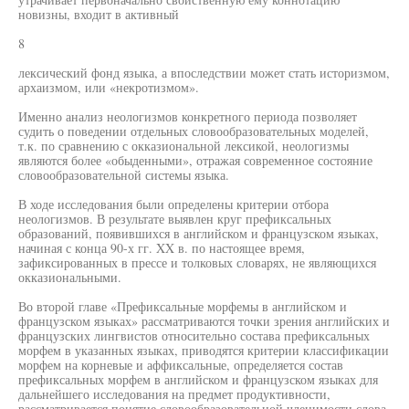
новизны, входит в активный
8
лексический фонд языка, а впоследствии может стать историзмом,
архаизмом, или «некротизмом».
Именно анализ неологизмов конкретного периода позволяет
судить о поведении отдельных словообразовательных моделей,
т.к. по сравнению с окказиональной лексикой, неологизмы
являются более «обыденными», отражая современное состояние
словообразовательной системы языка.
В ходе исследования были определены критерии отбора
неологизмов. В результате выявлен круг префиксальных
образований, появившихся в английском и французском языках,
начиная с конца 90-х гг. XX в. по настоящее время,
зафиксированных в прессе и толковых словарях, не являющихся
окказиональными.
Во второй главе «Префиксальные морфемы в английском и
французском языках» рассматриваются точки зрения английских и
французских лингвистов относительно состава префиксальных
морфем в указанных языках, приводятся критерии классификации
морфем на корневые и аффиксальные, определяется состав
префиксальных морфем в английском и французском языках для
дальнейшего исследования на предмет продуктивности,
рассматривается понятие словообразовательной членимости слова,