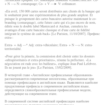
+ N —» N: comarquage; Со- + V —► V: cofinancer.
«En avril, 150 000 cartes seront distribuées aux clients de la banque qui
le souhaitent pour une expérimentation de plus grande ampleur. Et
puisque le groupement des cartes bancaires autorise maintenant le co-
branding (comarquage), cette future carte qui n'a pas encore de nom,
éditée sous le double label Mastercard et Auchan, cumulera les
avantages d'une carte bancaire classique et d'une carte de fidélité
intégrant le système de cash-back» [Le Parisien, 11/10/2007]. Префикс
extra-:
Extra- + Adj —* Adj: extra-véhiculaire; Extra- + N —» N: extra-
territorialité.
«Pour gérer la pénurie, la commission doit choisir entre les dossiers
«ultraprioritaires et extra-prioritaires», résume la préfecture. «La
négociation est rude avec les bailleurs», explique Jean-Paul Lefebvre.
Ils ne jouent pas le jeu» [Le Parisien, 13/02/2009].
В четвертой главе «Английские префиксальные образования»
рассматриваются современные неологизмы, образованные при
помощи префиксации в английском языке. Выявляются наиболее
продуктивные префиксы в современном английском языке,
определяются словообразовательные префиксальные модели,
действующие на современном этапе.
В современной системе английской префиксации наиболее
продуктивными являются следующие префиксы: