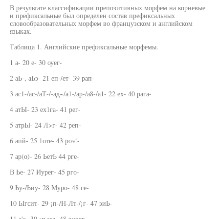
В результате классификации препозитивных морфем на корневые
и префиксальные был определен состав префиксальных
словообразовательных морфем во французском и английском
языках.
Таблица 1. Английские префиксальные морфемы.
1 а- 20 е- 30 оуег-
2 аЬ-, аЬэ- 21 еп-/ет- 39 рап-
3 ас1-/ас-/аТ-/-ад~/а1-/ар-/а8-/а1- 22 ех- 40 рага-
4 атЫ- 23 ех1га- 41 рег-
5 атрЫ- 24 Л>г- 42 реп-
6 апй- 25 1оте- 43 роэ!-
7 ар(о)- 26 ЬетЬ 44 рге-
В Ье- 27 Иурег- 45 рго-
9 Ьу-/Ьиу- 28 Муро- 48 ге-
10 Ыгсит- 29 ¡п-/Н-Лт-/¡г- 47 эиЬ-
11 а'э- 30 ¡п<га- 48 эирег-