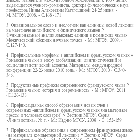
выдающегося ученого-романиста, доктора филологических наук,
профессора Нины Алексеевны Катагощиной 24-25 июня. -
М.:МГОУ, 2008. - С.168 -171.
3. Окказиональное слово и неологизм как единицы новой лексики
на материале английского и французского языков //
Функциональный анализ языковых единиц в романских языках.
Межвузовский сборник научных трудов. - М.: МГОУ, 2009. -
С.127-140.
4. Префиксальные морфемы в английском и французском языках //
Романские языки в эпоху глобализации: лингвистический и
социолингвистический аспекты. Материалы международной
конференции 22-23 нюня 2010 года. - М.: МГОУ, 2010 - С.340-
346.
5. Продуктивные префиксы современного французского языка //
Романские языки: история и современность. - М.: МГОУ, 2011
-С.126-138.
6. Префиксация как способ образования новых слов в
современных -английском и французском языках (на материале
прессы и толковых словарей) // Вестник МГОУ. Серия
«Лингвистика», № г. - М.: Изд-во МГОУ, 2008. - С. 152-159.
7. Префиксальные образования в современном французском языке
(на материале компьютерной лексики) // Вестник МГОУ. Серия
«Лингвистика», № 3. - М.: МГОУ, 2010. -С. 170-173.