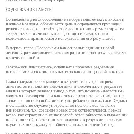
СОДЕРЖАНИЕ РАБОТЫ
Во введении дается обоснование выбора темы, ее актуальности и
научной новизны, обозначается цель и определяется круг задач,
решение которых способствует ее достижению, аргументируется
теоретическая значимость проведенного исследования и
возможность практического использования его результатов.
В первой главе «Неологизмы как основные единицы новой
лексики» рассматривается история развития понятия «неологизм»
в отечественной и
зарубежной лингвистике, освещается проблема разделения
неологизмов и окказиональных слов как единиц новой лексики.
Глава содержит обобщающее освещение точек зрения ряда
лингвистов на понятие «неологизм» и «неология», в результате
анализа которых делается вывод о том, что понятие «неологизм»
является противоречивым как с точки зрения толкования, так и с
точки зрения целесообразности употребления новых слов. Однако
в большинстве случаев употребление неологизмов является
неизбежным, т.к. создание новых слов осуществляется, прежде
всего, как отражение в языке потребностей общества в выражении
новых понятий, постоянно возникающих в результате развития
науки, техники, культуры, общественных отношений и т.д.
Мнения большинства исследователей сходятся в том, что