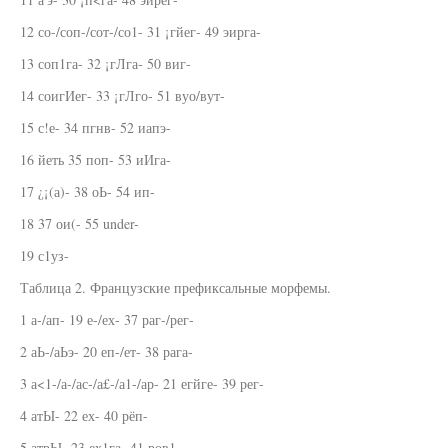
12 со-/соп-/сот-/со1- 31 ¡гйег- 49 эирга-
13 соп1га- 32 ¡гЛга- 50 виг-
14 соигИег- 33 ¡гЛго- 51 вуо/вут-
15 с!е- 34 пгнв- 52 иапэ-
16 йеть 35 поп- 53 иИга-
17 ¿¡(а)- 38 оЬ- 54 ип-
18 37 ои(- 55 under-
19 с1уз-
Таблица 2. Французские префиксальные морфемы.
1 а-/ап- 19 е-/ех- 37 раг-/рег-
2 аЬ-/аЬэ- 20 еп-/ет- 38 рага-
3 а<1-/а-/ас-/а£-/а1-/ар- 21 егйге- 39 рег-
4 атЫ- 22 ех- 40 рёп-
5 атрЫ- 23 ех1га- 41 ров1-