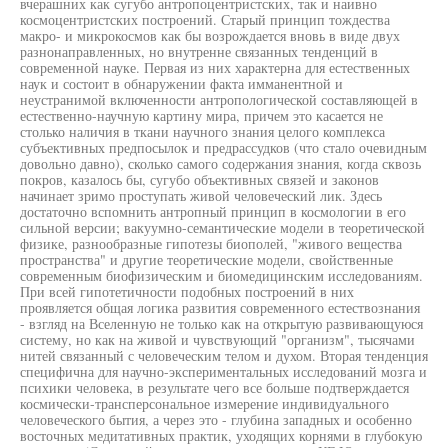
вчерашних как сугубо антропоцентристских, так и наивно
космоцентристских построений. Старый принцип тождества
макро- и микрокосмов как бы возрождается вновь в виде двух
разнонаправленных, но внутренне связанных тенденций в
современной науке. Первая из них характерна для естественных
наук и состоит в обнаружении факта имманентной и
неустранимой включенности антропологической составляющей в
естественно-научную картину мира, причем это касается не
столько наличия в ткани научного знания целого комплекса
субъективных предпосылок и предрассудков (что стало очевидным
довольно давно), сколько самого содержания знания, когда сквозь
покров, казалось бы, сугубо объективных связей и законов
начинает зримо проступать живой человеческий лик. Здесь
достаточно вспомнить антропный принцип в космологии в его
сильной версии; вакуумно-семантические модели в теоретической
физике, разнообразные гипотезы биополей, "живого вещества
пространства" и другие теоретические модели, свойственные
современным биофизическим и биомедицинским исследованиям.
При всей гипотетичности подобных построений в них
проявляется общая логика развития современного естествознания
- взгляд на Вселенную не только как на открытую развивающуюся
систему, но как на живой и чувствующий "организм", тысячами
нитей связанный с человеческим телом и духом. Вторая тенденция
специфична для научно-экспериментальных исследований мозга и
психики человека, в результате чего все больше подтверждается
космически-трансперсональное измерение индивидуального
человеческого бытия, а через это - глубина западных и особенно
восточных медитативных практик, уходящих корнями в глубокую