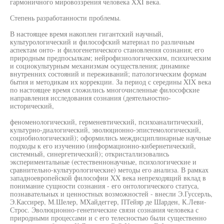
гармоничного мировоззрения человека XXI века.
Степень разработанности проблемы.
В настоящее время накоплен гигантский научный,
культурологический и философский материал по различным
аспектам онто- и филогенетического становления сознания; его
природным предпосылкам; нейрофизиологическим, психическим
и социокультурным механизмам осуществления; динамике
внутренних состояний и переживаний; патологическим формам
бытия и методикам их коррекции. За период с середины XIX века
по настоящее время сложились многочисленные философские
направления исследования сознания (деятельностно-
исторический,
феноменологический, герменевтический, психоаналитический,
культурно-диалогический, эволюционно-эпистемологический,
социобиологический); оформились междисциплинарные научные
подходы к его изучению (информационно-кибернетический,
системный, синергетический); откристаллизовались
экспериментальные (естественнонаучные, психологические и
сравнительно-культурологические) методы его анализа. В рамках
западноевропейской философии XX века непреходящий вклад в
понимание сущности сознания - его онтологического статуса,
познавательных и ценностных возможностей - внесли Э.Гуссерль,
Э.Кассирер, М.Шелер, МХайдеггер, ПТейяр де Шарден, К.Леви-
Строс. Эволюционно-генетические связи сознания человека с
природными процессами и с его телесностью были существенно