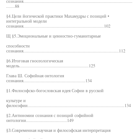
сознания........................................................................................
.......88
§4.Цели йогической практики Махамудры с позиций •
интегральной модели
сознания.................................................................102
Щ §5.Эмоциональные и ценностно-гуманитарные
способности
сознания.............................................................................112
§6.Итоговая гносеологическая
модель........................................................125
Глава Ш. Софийная онтология
сознания..................................................134
§1.Философско-богословская идея Софии в русской
культуре и
философии..............................................................................134
§2.Антиномии сознания с позиций софийной
онтологии.................................149
§З.Современная научная и философская интерпретация