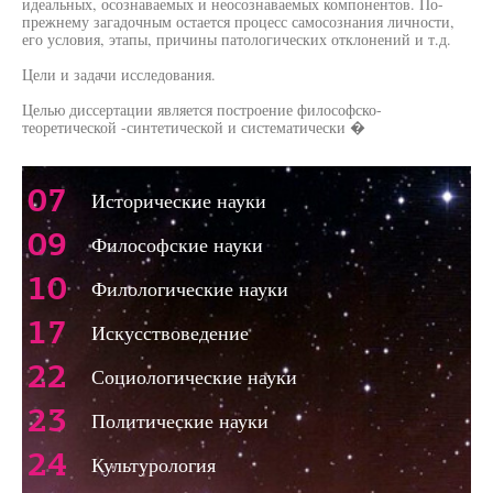
идеальных, осознаваемых и неосознаваемых компонентов. По-
прежнему загадочным остается процесс самосознания личности,
его условия, этапы, причины патологических отклонений и т.д.
Цели и задачи исследования.
Целью диссертации является построение философско-
теоретической -синтетической и систематически �
07
Исторические науки
09
Философские науки
10
Филологические науки
17
Искусствоведение
22
Социологические науки
23
Политические науки
24
Культурология