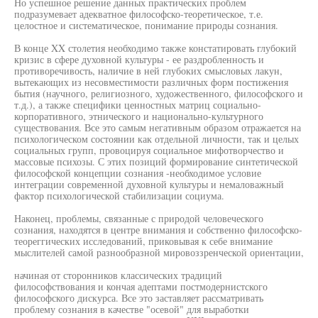
Но успешное решение данных практических проблем
подразумевает адекватное философско-теоретическое, т.е.
целостное и систематическое, понимание природы сознания.
В конце XX столетия необходимо также констатировать глубокий
кризис в сфере духовной культуры - ее раздробленность и
противоречивость, наличие в ней глубоких смысловых лакун,
вытекающих из несовместимости различных форм постижения
бытия (научного, религиозного, художественного, философского и
т.д.), а также специфики ценностных матриц социально-
корпоративного, этнического и национально-культурного
существования. Все это самым негативным образом отражается на
психологическом состоянии как отдельной личности, так и целых
социальных групп, провоцируя социальное мифотворчество и
массовые психозы. С этих позиций формирование синтетической
философской концепции сознания -необходимое условие
интеграции современной духовной культуры и немаловажный
фактор психологической стабилизации социума.
Наконец, проблемы, связанные с природой человеческого
сознания, находятся в центре внимания и собственно философско-
теореггических исследований, приковывая к себе внимание
мыслителей самой разнообразной мировоззренческой ориентации,
начиная от сторонников классических традиций
философствования и кончая адептами постмодернистского
философского дискурса. Все это заставляет рассматривать
проблему сознания в качестве "осевой" для выработки