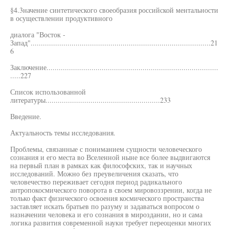
§4.3начение синтетического своеобразия российской ментальности
в осуществлении продуктивного
диалога "Восток -
Запад"........................................................................................21
6
Заключение....................................................................................
.....227
Список использованной
литературы........................................................233
Введение.
Актуальность темы исследования.
Проблемы, связанные с пониманием сущности человеческого
сознания и его места во Вселенной ныне все более выдвигаются
на первый план в рамках как философских, так и научных
исследований. Можно без преувеличения сказать, что
человечество переживает сегодня период радикального
антропокосмического поворота в своем мировоззрении, когда не
только факт физического освоения космического пространства
заставляет искать братьев по разуму и задаваться вопросом о
назначении человека и его сознания в мироздании, но и сама
логика развития современной науки требует переоценки многих