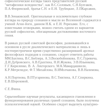
софиологические взгляды таких представителей русской
"метафизики всеединства", как В.С.Соловьев, С.Н.Булгаков,
П.А.Флоренский, братья С.Н. и E.H. Трубецкие, Л.ПКарсавин,
B.В.Зеньковский. Оригинальные и исключительно глубокие
взгляды на природу сознания и мысли во Вселенной содержатся в
учений Агни-йоги, данном H.K. и Е.И. Рерихами. Его, с
известными оговорками, можно считать одним из вариантов
русской софиологии, обогащенным достижениями восточного
гения.
В рамках русской советской философии, развивавшейся в
основном в русле диалектического материализма и лишь в
постперестроечное время существенно расширившей арсенал
философских подходов к сознанию, следует отметить работы
ММ.Бахтина, В.С.Библера, А.Э,Воскобойникова, П.С.Гуревича,
Д.И.Дубровского, А.В.Ерахтина, Н.И.Жукова, Э.В.Ильенкова,
Г.Г.Кириленко, В. А. Лекторского, М.К.Мамардашвили,
К.Р.Мегрелидзе, Ф.Т.Михайлова, В.ИМолчанова, В.В.Налимова,
A.Н.Портнова, В.ПТугаринова, В.С.Тюхтина, А.Г.Спиркина,
Е.В.Шороховой,
C.Е.Ячина.
Серьезнейшие научные результаты, касающиеся становления и
функционирования различных граней сознания, были получены
психологической наукой. Особенно следует выделить культурно-