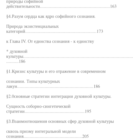
природы софийной
действительности........................................................163
§4.Разум сердца как ядро софийного сознания.
Природа экзистенциальных
категорий.........................................................173
к Глава IV. От единства сознания - к единству
* духовной
культуры........................................................................................
..........186
§1.Кризис культуры и его отражение в современном
сознании. Типы культурных
лакун.............................................................186
§2.0сновные стратегии интеграции духовной культуры.
Сущность соборно-сингетической
стратегии................................................195
§З.Взаимоотношения основных сфер духовной культуры
сквозь призму интегральной модели
сознания...............................................205