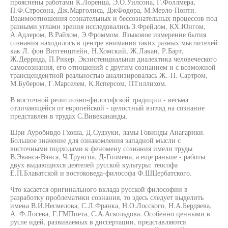
прояснены работами К.Лоренца, Э.О.Уилсона, Г.Фоллмера,
П.Ф.Стросона, Дж.Марголиса, ДжФодора, М.Мерло-Понти.
Взаимоотношения сознательных и бессознательных процессов под
разными углами зрения исследовались З.Фрейдом, КХ.Юнгом,
А.Адлером, В.Райхом, Э.Фроммом. Языковое измерение бытия
сознания находилось в центре внимания таких разных мыслителей
как Л. фон Витгенштейн, Н.Хомский, Ж.Лакан, Р.Барт,
Ж.Деррида, П.Рикер. Экзистенциальная диалектика человеческого
самосознания, его отношений с другим сознанием и с возможной
трансцендентной реальностью анализировалась Ж.-П. Сартром,
М.Бубером, Г.Марселем, К.Ясперсом, ПТиллихом.
В восточной религиозно-философской традиции - весьма
отличающейся от европейской - целостный взгляд на сознание
представлен в трудах С.Вивекананды,
Шри Ауробивдо Гхоша, Д.Судзуки, ламы Говинды Анагарики.
Большое значение для ознакомления западной мысли с
восточными подходами к феномену сознания имели труды
В.Эванса-Вэнса, Ч.Трунгпа, Д-Голмена, а еще раньше - работы
двух выдающихся деятелей русской культуры: теософа
Е.П.Блаватской и востоковеда-философа Ф.ШЦербатского.
Что касается оригинального вклада русской философии в
разработку проблематики сознания, то здесь следует выделить
имена В.И.Несмелова, С.Л.Франка, Н.О.Лосского, Н.А.Бердяева,
А. Ф.Лосева, Г.ГМПпета, С.А.Аскольдова. Особенно ценными в
русле идей, развиваемых в диссертации, представляются