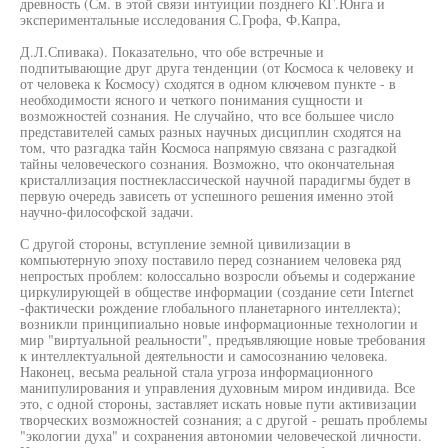
древность (См. в этой связи интуиции позднего КГ.Юнга и
экспериментальные исследования С.Грофа, Ф.Капра,
Д.Л.Спивака). Показательно, что обе встречные и
подпитывающие друг друга тенденции (от Космоса к человеку и
от человека к Космосу) сходятся в одном ключевом пункте - в
необходимости ясного и четкого понимания сущности и
возможностей сознания. Не случайно, что все большее число
представителей самых разных научных дисциплин сходятся на
том, что разгадка тайн Космоса напрямую связана с разгадкой
тайны человеческого сознания. Возможно, что окончательная
кристаллизация постнеклассической научной парадигмы будет в
первую очередь зависеть от успешного решения именно этой
научно-философской задачи.
С другой стороны, вступление земной цивилизации в
компьютерную эпоху поставило перед сознанием человека ряд
непростых проблем: колоссально возросли объемы и содержание
циркулирующей в обществе информации (создание сети Internet
-фактически рождение глобального планетарного интеллекта);
возникли принципиально новые информационные технологии и
мир "виртуальной реальности", предъявляющие новые требования
к интеллектуальной деятельности и самосознанию человека.
Наконец, весьма реальной стала угроза информационного
манипулирования и управления духовным миром индивида. Все
это, с одной стороны, заставляет искать новые пути активизации
творческих возможностей сознания; а с другой - решать проблемы
"экологии духа" и сохранения автономии человеческой личности.