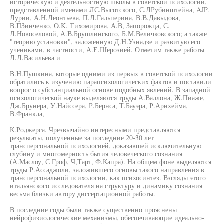
историческую и деятельностную школы в советской психологии,
представленной именами ЛС.Выготского, С.ЛРубинштейна, AJP.
Лурии, А.Н.Леонтьева, П.Л.Гальперина, В.В.Давыдова,
В.ПЗинченко, O.K. Тихомирова, А.В, Запорожца, С.
Л.Новоселовой, А.В.Брушлинского, Б.М.Величковского; а также
"теорию установки", заложенную Д.Н.Узнадзе и развитую его
учениками, в частности, А.Е.Шерозией. Отметим также работы
Л.Л.Васильева и
B.Н.Пушкина, которые одними из первых в советской психологии
обратились к изучению парапсихологических фактов и поставили
вопрос о субстанциальной основе подобных явлений. В западной
психологической науке выделяются труды А.Валлона, Ж.Пиаже,
Дж.Брунера, У.Найссера, Р.Бернса, Т.Бауэра, Р.Арнхейма,
В.Франкла,
К.Роджерса. Чрезвычайно интересными представляются
результаты, полученные за последние 20-30 лет
трансперсональной психологией, доказавшей исключительную
глубину и многомерность бытия человеческого сознания
(А.Маслоу, С Гроф, Ч,Тарт, Ф.Капра). На общем фоне выделяются
труды Р.Ассаджоли, заложившего основы такого направления в
трансперсональной психологии, как психосинтез. Взгляды этого
итальянского исследователя на структуру и динамику сознания
весьма близки автору диссертационной работы.
В последние годы были также существенно прояснены
нейрофизиологические механизмы, обеспечивающие идеально-