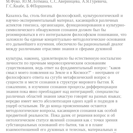
М.Фуко, Ю.М.Лотмана, С.С.Аверинцева, А.Я.Гуревича,
Г.С.Кнабе, Б.ФПоршнева.
Казалось бы, столь богатый философский, культурологический и
научно-экспериментальный материал, касающийся различных
аспектов генезиса, организации, функционирования и культурно-
символического обнаружения сознания должен был бы
резюмироваться в его интегральном философском понимании, что
заложило бы единые концептуально-методологические основания
его дальнейшего изучения, обеспечило бы рациональный диалог
между различными отраслями знания и сферами духовной
культуры, наконец, удовлетворило бы естественную ностальгию
личности по прочным мировоззренческим основаниям
существования, ведь ответ на фундаментальный вопрос: "каков
смысл моего появления на Земле и в Космосе?" - неотрывен от
философского ответа на сугубо метафизический вопрос о
сущности и месте сознания в структуре мирового бьггия. К
сожалению, в изучении сознания процессы дифференциации
знания пока явно преобладают над интеграцией; специалисты
различных областей знания зачастую говорят на разных языках;
нередко имеет место абсолютизация одних идей и подходов в
ущерб остальным. Не до конца проясненными остаются
методологические вопросы, касающиеся сознания как особой
предметной реальности. Пока далек от решения вопрос и об
онтологическом статусе явлений сознания как с точки зрения
субстанциальных оснований его бытия, так и в плане
взаимоотношений его духовных и телесных, материальных и