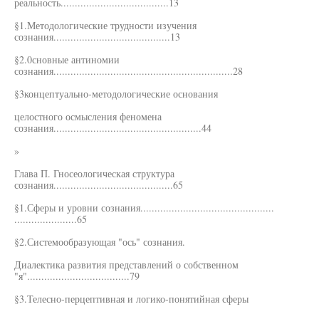
реальность......................................13
§1.Методологические трудности изучения
сознания.........................................13
§2.0сновные антиномии
сознания...............................................................28
§3концептуально-методологические основания
целостного осмысления феномена
сознания....................................................44
»
Глава П. Гносеологическая структура
сознания..........................................65
§1.Сферы и уровни сознания...............................................
......................65
§2.Системообразующая "ось" сознания.
Диалектика развития представлений о собственном
"я"....................................79
§3.Телесно-перцептивная и логико-понятийная сферы