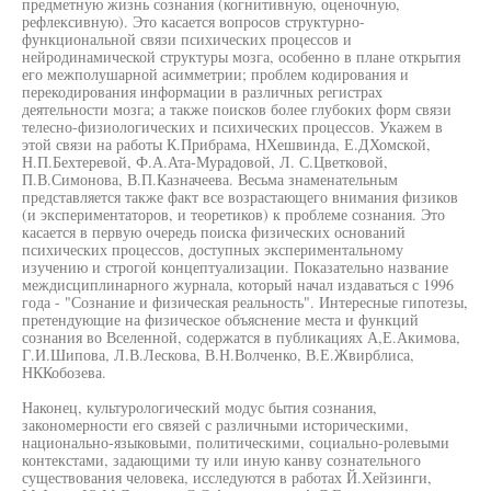
предметную жизнь сознания (когнитивную, оценочную,
рефлексивную). Это касается вопросов структурно-
функциональной связи психических процессов и
нейродинамической структуры мозга, особенно в плане открытия
его межполушарной асимметрии; проблем кодирования и
перекодирования информации в различных регистрах
деятельности мозга; а также поисков более глубоких форм связи
телесно-физиологических и психических процессов. Укажем в
этой связи на работы К.Прибрама, НХешвинда, Е.ДХомской,
Н.П.Бехтеревой, Ф.А.Ата-Мурадовой, Л. С.Цветковой,
П.В.Симонова, В.П.Казначеева. Весьма знаменательным
представляется также факт все возрастающего внимания физиков
(и экспериментаторов, и теоретиков) к проблеме сознания. Это
касается в первую очередь поиска физических оснований
психических процессов, доступных экспериментальному
изучению и строгой концептуализации. Показательно название
междисциплинарного журнала, который начал издаваться с 1996
года - "Сознание и физическая реальность". Интересные гипотезы,
претендующие на физическое объяснение места и функций
сознания во Вселенной, содержатся в публикациях А,Е.Акимова,
Г.И.Шипова, Л.В.Лескова, В.Н.Волченко, В.Е.Жвирблиса,
НККобозева.
Наконец, культурологический модус бытия сознания,
закономерности его связей с различными историческими,
национально-языковыми, политическими, социально-ролевыми
контекстами, задающими ту или иную канву сознательного
существования человека, исследуются в работах Й.Хейзинги,