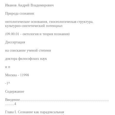
Иванов Андрей Владимирович
Природа сознания:
онтологические основания, гносеологическая структура,
культурно-синтетический потенциал
(09.00.01 - онтология и теория познания)
Диссертация
на соискание ученой степени
доктора философских наук
и п
Москва - 11998
-1^
Содержание
Введение.......................................................................................
.........4
Глава I. Сознание как парадоксальная