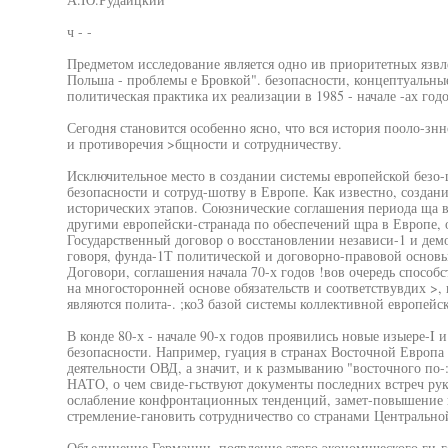
ч - -
Предметом исследование является одно ив приоритетных яз
Польша - проблемы е Бровкой". безопасности, концептуальные
политическая практика их реализации в 1985 - начале -ах годо
Сегодня становится особенно ясно, что вся история пооло-знн
и противоречия >бщности и сотрудничеству.
Исключительное место в создании системы европейской безо
безопасности и сотруд-шотву в Европе. Как известно, создан
исторических этапов. Союзнические соглашения периода ща 
другими европейски-странада по обеспечений щра в Европе,
Государственный договор о восстановлении независи-1 и дем
говоря, фунда-1Т политической и договорно-правовой основы
Договори, соглашения начала 70-х годов !вов очередь способ
на многосторонней основе обязательств и соответствувдих >,
являются полита-. ;коЗ базой системы коллективной европейс
В конде 80-х - начале 90-х годов проявились новые изыере-I 
безопасности. Например, гуация в странах Восточной Европа
деятельности ОВД, а значит, и к размыванию "восточного по-
НАТО, о чем свиде-гьствуют документы последних встреч рук
ослабление конфронтационных тенденций, замет-повышение п
стремление-гановить сотрудничество со странами Центрально
Объединение Германии, появление этого экономического ги-г