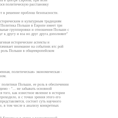
юся политическую расстановку
т в решение проблош безопасности.
историческим и культурным традициям
 "Политика Польши в Европе имеет три
альные группировки и отношения Польши с
г к другу и вза но друг друга дополняют"
рагивая исторические аспекты и
ачивает внимание на событиях втс рой
 и роль Польши в общеевропейском
оенная, политическая» экономическая -
ном.
 политики Польши, ее роль в обеспечении
димо - "... не забывать основной
я того, как известное явление в истории
проходило, и с точки зрения этого его
 представляется, состоит суть научного
, в том числе к анализу конкретных
ой Европы и в связи с возрастающей