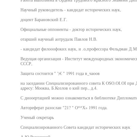
Научный руководитель - кандидат исторических наук,
доцент Барановский Е.Г.
Официальные оппоненты - доктор исторических наук,
отарший научный аотрудалк Павлов Н.В.
- кандидат филооофокнх наук, и .о,профессора Фельдман Д.М
Ведущая организация - Институт международных экономичес
СССР,
Защита состоится " ')€ " 1991 года в_чаоов
на заседании Специализированного совета К OSO.OI.OI при
адресу: Мооква, Б.Козлов о кий пер., д.4.
С диооертацией можно ознакомиться в библиотеке Диплома
Автореферат разослан "21? " О^^Х» 1991 года.
Ученый секретарь
Специализированного Совета кандидат исторических наук
А.Ю.Рудаицкий