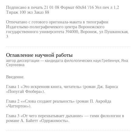
Подписано в печать 21 01 08 Формат 60x84 '/16 Уел печ л 1,2
Тираж 100 экз Заказ 88
Отпечатано с готового оригинала-макета в типографии
Издагельеко-полиграфичеекого центра Воронежского
государственного университета 394000, Воронеж, ул Пушкинская,
3
Оглавление научной работы
автор диссертации — кандидата филологических наук Гребенчук, Яна
Сергеевна
Введение.
Глава 1 «Это искренняя книга, читатель» (роман Дж. Барнса
«Попугай Флобера»).
Глава 2 ««Слова создают реальность» (роман П. Акройда
«Чаттертон»).
Глава 3 «От чего перехватывает дыхание» — гимн филологии в
романе А. Байетт «Одержимость».