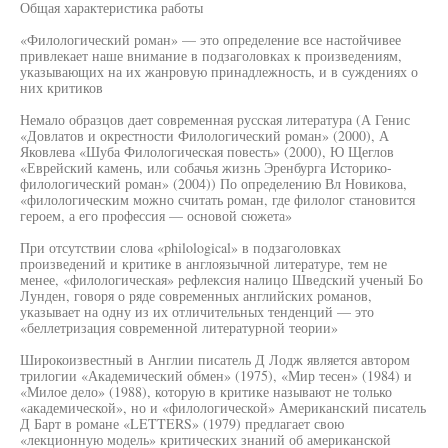
Общая характеристика работы
«Филологический роман» — это определение все настойчивее
привлекает наше внимание в подзаголовках к произведениям,
указывающих на их жанровую принадлежность, и в суждениях о
них критиков
Немало образцов дает современная русская литература (А Генис
«Довлатов и окрестности Филологический роман» (2000), А
Яковлева «Шуба Филологическая повесть» (2000), Ю Щеглов
«Еврейский камень, или собачья жизнь Эренбурга Историко-
филологический роман» (2004)) По определению Вл Новикова,
«филологическим можно считать роман, где филолог становится
героем, а его профессия — основой сюжета»
При отсутствии слова «philological» в подзаголовках
произведений и критике в англоязычной литературе, тем не
менее, «филологическая» рефлексия налицо Шведский ученый Бо
Лунден, говоря о ряде современных английских романов,
указывает на одну из их отличительных тенденций — это
«беллетризация современной литературной теории»
Широкоизвестный в Англии писатель Д Лодж является автором
трилогии «Академический обмен» (1975), «Мир тесен» (1984) и
«Милое дело» (1988), которую в критике называют не только
«академической», но и «филологической» Американский писатель
Д Барт в романе «LETTERS» (1979) предлагает свою
«лекционную модель» критических знаний об американской