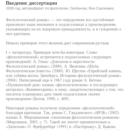
Введение диссертации
2008 год, автореферат по филологии, Гребенчук, Яна Сергеевна
Филологический роман» — это определение все настойчивее
привлекает наше внимание в подзаголовках к произведениям,
указывающих на их жанровую принадлежность, и в суждениях о
них критиков.
Немало примеров этого явления дает современная русская
I > литература. Приведем хотя бы некоторые. Слово
«филологический» встречается в подзаголовках следующих
произведений: А. Генис «Довлатов и окрестности:
Филологический роман» (2000), А. Яковлева «Шуба.
Филологическая повесть» (2000), Ю. Щеглов «Еврейский камень,
или собачья жизнь Эренбурга. Историко-филологический роман»
(2004). Написанный еще в 1967 году роман А. Битова
«Пушкинский дом» назван «филологическим» в последующих
авторских «Комментариях» к нему, свидетельствующих о том, что
писатель планировал дать такой подзаголовок своему
произведению (Битов, 1990, с. 409).
Некоторые романы получили определение «филологический»
благодаря критикам. Так, роман С. Гандлевского «НРЗБ» (2002)
назван А. Мирошкиным «типичным филологическим романом»
(Мирошкин, 2003, с. 7). Такой же эпитет применительно к
«Запискам» О. Фрейденберг (1991) и «Пастернаку» Д. Быкова