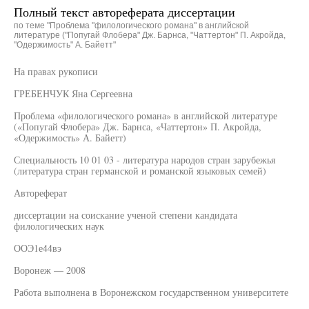
Полный текст автореферата диссертации
по теме "Проблема "филологического романа" в английской
литературе ("Попугай Флобера" Дж. Барнса, "Чаттертон" П. Акройда,
"Одержимость" А. Байетт"
На правах рукописи
ГРЕБЕНЧУК Яна Сергеевна
Проблема «филологического романа» в английской литературе
(«Попугай Флобера» Дж. Барнса, «Чаттертон» П. Акройда,
«Одержимость» А. Байетт)
Специальность 10 01 03 - литература народов стран зарубежья
(литература стран германской и романской языковых семей)
Автореферат
диссертации на соискание ученой степени кандидата
филологических наук
ООЭ1е44вэ
Воронеж — 2008
Работа выполнена в Воронежском государственном университете