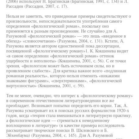
(2006) используют Н. Брагинская (Брагинская, 1991, с. 134) и Л.
Рассадин (Рассадин, 2007, с. 17).
Нельзя не заметить, что приведенные примеры свидетельствуют о
произвольности, непоследовательности употребления самого
определения «филологический роман», поскольку оно
применяется к разным произведениям. Не случайно для А.
Разумовой «филологический роман» — это лишь «введенное в
обиход» «словосочетание» (Разумова, 2004, с. 131). Кстати, А.
Разумова является автором единственной пока диссертации,
посвященной «филологическому роману»1. К. Кокшенева видит
«в самом определении «филологический роман» оттенок
ущербности и неполноты» (Кокшенева, 2001, с. 56). С ее точки
зрения, «филологизм может быть источником силы, но и
проявлением слабости». Для критика важнее всего «подлинная
романная реальность», которую нельзя отменить «никакими
знаковыми фигурами», «сверхтерминами», «филологической
виртуозностью» (Кокшенева, 2001, с. 59).
Тем не менее, очевидно, что интерес к «филологическому роману»
в современном отечественном литературоведении все же
преобладает. Возникают попытки определить его корни. Так, А.
Разумова усматривает их в поисках русских формалистов 1920-х
годов, когда «теория стала вмешиваться в литературную практику,
а филологические идеи — стремиться к немедленному
воплощению в литературе» (в качестве примера исследователь
рассматривает творческие поиски В. Шкловского и Б.
Эйхенбаума) (Разумова, 2004, с. 145). Для А. Разумовой