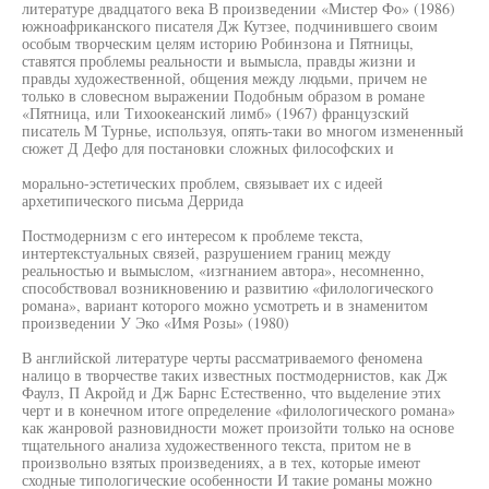
литературе двадцатого века В произведении «Мистер Фо» (1986)
южноафриканского писателя Дж Кутзее, подчинившего своим
особым творческим целям историю Робинзона и Пятницы,
ставятся проблемы реальности и вымысла, правды жизни и
правды художественной, общения между людьми, причем не
только в словесном выражении Подобным образом в романе
«Пятница, или Тихоокеанский лимб» (1967) французский
писатель М Турнье, используя, опять-таки во многом измененный
сюжет Д Дефо для постановки сложных философских и
морально-эстетических проблем, связывает их с идеей
архетипического письма Деррида
Постмодернизм с его интересом к проблеме текста,
интертекстуальных связей, разрушением границ между
реальностью и вымыслом, «изгнанием автора», несомненно,
способствовал возникновению и развитию «филологического
романа», вариант которого можно усмотреть и в знаменитом
произведении У Эко «Имя Розы» (1980)
В английской литературе черты рассматриваемого феномена
налицо в творчестве таких известных постмодернистов, как Дж
Фаулз, П Акройд и Дж Барнс Естественно, что выделение этих
черт и в конечном итоге определение «филологического романа»
как жанровой разновидности может произойти только на основе
тщательного анализа художественного текста, притом не в
произвольно взятых произведениях, а в тех, которые имеют
сходные типологические особенности И такие романы можно