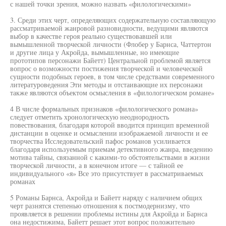
с нашей точки зрения, можно назвать «филологическими»
3. Среди этих черт, определяющих содержательную составляющую
рассматриваемой жанровой разновидности, ведущими являются
выбор в качестве героя реально существовавшей или
вымышленной творческой личности (Флобер у Барнса, Чаттертон
и другие лица у Акройда, вымышленные, но имеющие
прототипов персонажи Байетт) Центральной проблемой является
вопрос о возможности постижения творческой и человеческой
сущности подобных героев, в том числе средствами современного
литературоведения Эти методы и отстаивающие их персонажи
также являются объектом осмысления в «филологическом романе»
4 В числе формальных признаков «филологического романа»
следует отметить хронологическую неоднородность
повествования, благодаря которой вводится принцип временной
дистанции в оценке и осмыслении изображаемой личности и ее
творчества Исследовательский пафос романов усиливается
благодаря используемым приемам детективного жанра, введению
мотива тайны, связанной с какими-то обстоятельствами в жизни
творческой личности, а в конечном итоге — с тайной ее
индивидуального «я» Все это присутствует в рассматриваемых
романах
5 Романы Барнса, Акройда и Байетт наряду с наличием общих
черт разнятся степенью отношения к постмодернизму, что
проявляется в решении проблемы истины для Акройда и Барнса
она недостижима, Байетт решает этот вопрос положительно