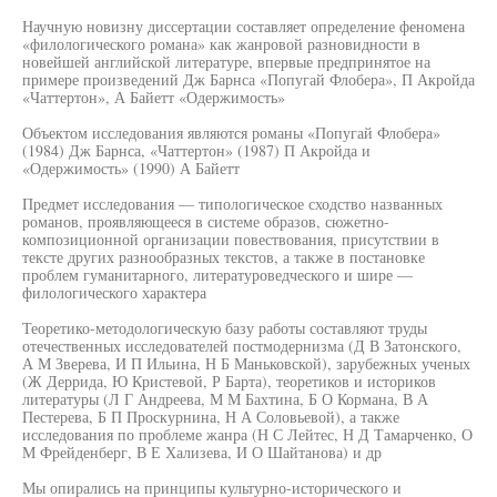
Научную новизну диссертации составляет определение феномена
«филологического романа» как жанровой разновидности в
новейшей английской литературе, впервые предпринятое на
примере произведений Дж Барнса «Попугай Флобера», П Акройда
«Чаттертон», А Байетт «Одержимость»
Объектом исследования являются романы «Попугай Флобера»
(1984) Дж Барнса, «Чаттертон» (1987) П Акройда и
«Одержимость» (1990) А Байетт
Предмет исследования — типологическое сходство названных
романов, проявляющееся в системе образов, сюжетно-
композиционной организации повествования, присутствии в
тексте других разнообразных текстов, а также в постановке
проблем гуманитарного, литературоведческого и шире —
филологического характера
Теоретико-методологическую базу работы составляют труды
отечественных исследователей постмодернизма (Д В Затонского,
А М Зверева, И П Ильина, Н Б Маньковской), зарубежных ученых
(Ж Деррида, Ю Кристевой, Р Барта), теоретиков и историков
литературы (Л Г Андреева, М М Бахтина, Б О Кормана, В А
Пестерева, Б П Проскурнина, Н А Соловьевой), а также
исследования по проблеме жанра (Н С Лейтес, Н Д Тамарченко, О
М Фрейденберг, В Е Хализева, И О Шайтанова) и др
Мы опирались на принципы культурно-исторического и