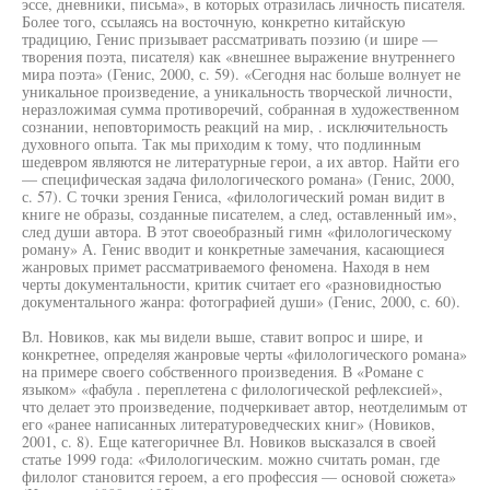
эссе, дневники, письма», в которых отразилась личность писателя.
Более того, ссылаясь на восточную, конкретно китайскую
традицию, Генис призывает рассматривать поэзию (и шире —
творения поэта, писателя) как «внешнее выражение внутреннего
мира поэта» (Генис, 2000, с. 59). «Сегодня нас больше волнует не
уникальное произведение, а уникальность творческой личности,
неразложимая сумма противоречий, собранная в художественном
сознании, неповторимость реакций на мир, . исключительность
духовного опыта. Так мы приходим к тому, что подлинным
шедевром являются не литературные герои, а их автор. Найти его
— специфическая задача филологического романа» (Генис, 2000,
с. 57). С точки зрения Гениса, «филологический роман видит в
книге не образы, созданные писателем, а след, оставленный им»,
след души автора. В этот своеобразный гимн «филологическому
роману» А. Генис вводит и конкретные замечания, касающиеся
жанровых примет рассматриваемого феномена. Находя в нем
черты документальности, критик считает его «разновидностью
документального жанра: фотографией души» (Генис, 2000, с. 60).
Вл. Новиков, как мы видели выше, ставит вопрос и шире, и
конкретнее, определяя жанровые черты «филологического романа»
на примере своего собственного произведения. В «Романе с
языком» «фабула . переплетена с филологической рефлексией»,
что делает это произведение, подчеркивает автор, неотделимым от
его «ранее написанных литературоведческих книг» (Новиков,
2001, с. 8). Еще категоричнее Вл. Новиков высказался в своей
статье 1999 года: «Филологическим. можно считать роман, где
филолог становится героем, а его профессия — основой сюжета»