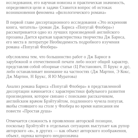
исследования, его научная новизна и практическая значимость,
определяются цели и задачи Ставится вопрос об истоках
возникновения феномена «филологического романа»
В первой главе диссертационного исследования «Это искренняя
книга, читатель» (роман Дж. Барнса «Попугай Флобера»)
рассматривается одно из лучших произведений английского
прозаика Дается краткая характеристика творчества Дж Барнса,
его места в литературе Необходимость подробного изучения
романа «Попугай Флобера»
обусловлена тем, что большинство работ о Дж Барнсе в
зарубежной и отечественной печати либо носит общий характер,
представляя собой обзорные статьи (Ц Ристанович, П Брукс и др),
либо останавливает внимание на частностях (Дж Мартин, Э Кокс,
Дж Мартин, Н Брукс, Я Ю Муратова)
Анализ романа Барнса «Попугай Флобера» в представленной
диссертации начинается с характеристики фабульного развития
произведения, которое связано с поисками рассказчиком,
английским врачом Брэйтуэйтом, подлинного чучела попугая,
якобы стоявшего на столе у Флобера во время написания им
повести «Простая душа»
Отмечается сложность в проявлении авторской позиции,
поскольку Брэйтуэйт в отдельных ситуациях выступает как рупор
авторского «я», в других — как объект авторского изображения,
объект, оценка которого неоднозначна