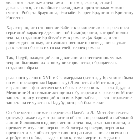
являются вставными текстами — поэмы, сказки, стихи)
доказывается, что наиболее очевидными прототипами можно
считать Роберта Браунинга, Элизабет Баррет-Браунинг и Кристину
Россетти
Характерно, что отношение Байетт к сочинениям ее героев носит
серьезный характер Здесь нет той (само)иронии, которой полны
тексты, созданные Брэйтуэйтом в романе Дж Барнса, и это
происходит потому, что художественные произведения служат
раскрытию образов их создателей, героев романа
Так, Падуб, находящийся под влиянием естественнонаучных
теории, бытовавших в эпоху викторианства, обращается к
созданию образа
реального ученого XVII в Сваммердама (кстати, у Браунинга была
поэма, посвященная Парацельсу) Личность Ла Мотт находит
выражение в фантастических образах ее героинь — феях Дауде и
Мелюзине Это сильные женщины с бунтарским характером Мотив
запрета, присутствующий в поэмах Кристабель, — это отражение
запрета на ее чувства к Падубу, который был женат
Особое место занимает переписка Падуба и Ла Мотт Эти тексты
(письма) также служат развитию образов персонажей и фабульной
линии Являющаяся одновременно и текстом, и частью сюжета, и
предметом изучения персонажей-литературоведов, переписка
предстает и как объект детективного расследования со всеми его
атрибутами (тайна, загадка, поиск, тема смерти, находка по