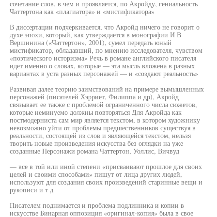
сочетание слов, в чем и проявляется, по Акройду, гениальность
Чаттертона как «плагиатора» и «мистификатора»
В диссертации подчеркивается, что Акройд ничего не говорит о
духе эпохи, который, как утверждается в монографии И В
Вершинина («Чаттертон», 2001), сумел передать юный
мистификатор, обладавший, по мнению исследователя, чувством
«поэтического историзма» Речь в романе английского писателя
идет именно о словах, которые — эта мысль вложена в разных
вариантах в уста разных персонажей — и «создают реальность»
Развивая далее теорию заимствований на примере вымышленных
персонажей (писателей Хэрриет, Филиппа и др), Акройд
связывает ее также с проблемой ограниченного числа сюжетов,
которые неминуемо должны повторяться Для Акройда как
постмодерниста сам мир является текстом, в котором художнику
невозможно уйти от проблемы предшественников существуя в
реальности, состоящей из слов и являющейся текстом, нельзя
творить новые произведения искусства без оглядки на уже
созданные Персонажи романа Чаттертон, Уоллис, Вичвуд
— все в той или иной степени «присваивают прошлое для своих
целей и своими способами» пишут от лица других людей,
используют для создания своих произведений старинные вещи и
рукописи и т д
Писателем поднимается и проблема подлинника и копии в
искусстве Бинарная оппозиция «оригинал-копия» была в свое