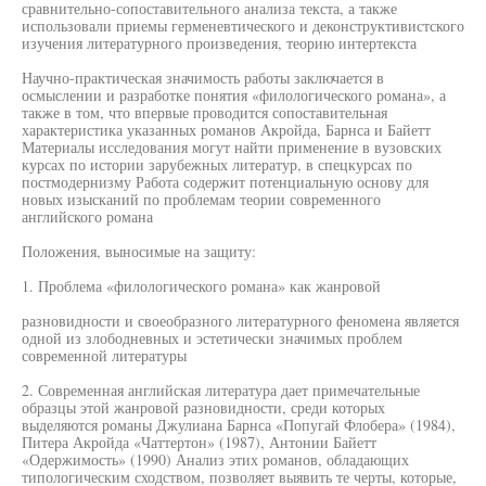
сравнительно-сопоставительного анализа текста, а также
использовали приемы герменевтического и деконструктивистского
изучения литературного произведения, теорию интертекста
Научно-практическая значимость работы заключается в
осмыслении и разработке понятия «филологического романа», а
также в том, что впервые проводится сопоставительная
характеристика указанных романов Акройда, Барнса и Байетт
Материалы исследования могут найти применение в вузовских
курсах по истории зарубежных литератур, в спецкурсах по
постмодернизму Работа содержит потенциальную основу для
новых изысканий по проблемам теории современного
английского романа
Положения, выносимые на защиту:
1. Проблема «филологического романа» как жанровой
разновидности и своеобразного литературного феномена является
одной из злободневных и эстетически значимых проблем
современной литературы
2. Современная английская литература дает примечательные
образцы этой жанровой разновидности, среди которых
выделяются романы Джулиана Барнса «Попугай Флобера» (1984),
Питера Акройда «Чаттертон» (1987), Антонии Байетт
«Одержимость» (1990) Анализ этих романов, обладающих
типологическим сходством, позволяет выявить те черты, которые,