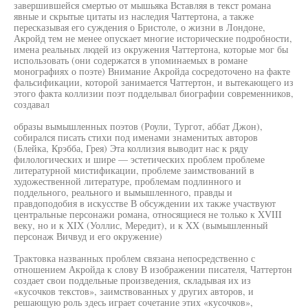
завершившейся смертью от мышьяка Вставляя в текст романа
явные и скрытые цитаты из наследия Чаттертона, а также
пересказывая его суждения о Бристоле, о жизни в Лондоне,
Акройд тем не менее опускает многие исторические подробности,
имена реальных людей из окружения Чаттертона, которые мог бы
использовать (они содержатся в упоминаемых в романе
монографиях о поэте) Внимание Акройда сосредоточено на факте
фальсификации, которой занимается Чаттертон, и вытекающего из
этого факта коллизии поэт подделывал биографии современников,
создавал
образы вымышленных поэтов (Роули, Тургот, аббат Джон),
собирался писать стихи под именами знаменитых авторов
(Блейка, Крэбба, Грея) Эта коллизия выводит нас к ряду
филологических и шире — эстетических проблем проблеме
литературной мистификации, проблеме заимствований в
художественной литературе, проблемам подлинного и
поддельного, реального и вымышленного, правды и
правдоподобия в искусстве В обсуждении их также участвуют
центральные персонажи романа, относящиеся не только к XVIII
веку, но и к XIX (Уоллис, Мередит), и к XX (вымышленный
персонаж Вичвуд и его окружение)
Трактовка названных проблем связана непосредственно с
отношением Акройда к слову В изображении писателя, Чаттертон
создает свои поддельные произведения, складывая их из
«кусочков текстов», заимствованных у других авторов, и
решающую роль здесь играет сочетание этих «кусочков»,