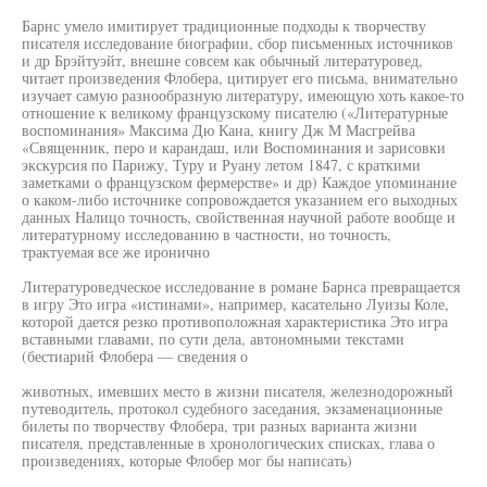
Барнс умело имитирует традиционные подходы к творчеству
писателя исследование биографии, сбор письменных источников
и др Брэйтуэйт, внешне совсем как обычный литературовед,
читает произведения Флобера, цитирует его письма, внимательно
изучает самую разнообразную литературу, имеющую хоть какое-то
отношение к великому французскому писателю («Литературные
воспоминания» Максима Дю Кана, книгу Дж М Масгрейва
«Священник, перо и карандаш, или Воспоминания и зарисовки
экскурсия по Парижу, Туру и Руану летом 1847, с краткими
заметками о французском фермерстве» и др) Каждое упоминание
о каком-либо источнике сопровождается указанием его выходных
данных Налицо точность, свойственная научной работе вообще и
литературному исследованию в частности, но точность,
трактуемая все же иронично
Литературоведческое исследование в романе Барнса превращается
в игру Это игра «истинами», например, касательно Луизы Коле,
которой дается резко противоположная характеристика Это игра
вставными главами, по сути дела, автономными текстами
(бестиарий Флобера — сведения о
животных, имевших место в жизни писателя, железнодорожный
путеводитель, протокол судебного заседания, экзаменационные
билеты по творчеству Флобера, три разных варианта жизни
писателя, представленные в хронологических списках, глава о
произведениях, которые Флобер мог бы написать)