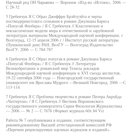
Научный ред ОН Чарыкова — Воронеж «Изд-во «Истоки», 2006 —
С 28-32
5 Гребенчук Я С Образ Джеффри Брэйтуэйта и черты
постмодернистского сознания в романе Джулиана Барнса
«Попугай Флобера» / Я С Гребенчук // Классические и
неклассические модели мира в отечественной и зарубежной
литературах материалы Международной научной конференции, г
Волгоград, 12-15 апреля 2006 г / Институт русской литературы
(Пушкинский дом) РАН, ВолГУ — Волгоград Издательство
ВолГУ, 2006 — С 784-787
6 Гребенчук Я С Образ попугая в романе Джулиана Барнса
«Попугай Флобера» / Я С Гребенчук // Литература
Великобритании и романский мир Тезисы докладов
Международной научной конференции и XVI съезда англистов,
19-22 сентября 2006 года — Новгородский государственный
университет им Ярослава Мудрого —Великий Новгород, 2006 —С
113-114
7 Гребенчук Я С Проблема творчества в романе Питера Акройда
«Чаттертон» / Я С Гребенчук // Вестник Воронежского
государственного университета Серия Филология Журналистика
— 2006 — № 2 — С 7678 (Формат журнала 60х 84 Vs)
Работа № 7 опубликована в издании, соответствующем
рекомендованному Высшей аттестационной комиссией РФ
«Перечню рецензируемых научных журналов и изданий».