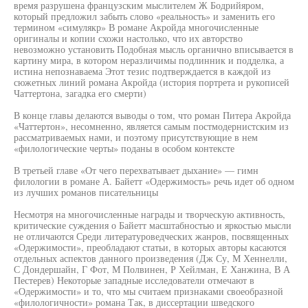
время разрушена французским мыслителем Ж Бодрийяром,
который предложил забыть слово «реальность» и заменить его
термином «симулякр» В романе Акройда многочисленные
оригиналы и копии схожи настолько, что их авторство
невозможно установить Подобная мысль органично вписывается в
картину мира, в котором неразличимы подлинник и подделка, а
истина непознаваема Этот тезис подтверждается в каждой из
сюжетных линий романа Акройда (история портрета и рукописей
Чаттертона, загадка его смерти)
В конце главы делаются выводы о том, что роман Питера Акройда
«Чаттертон», несомненно, является самым постмодернистским из
рассматриваемых нами, и поэтому присутствующие в нем
«филологические черты» поданы в особом контексте
В третьей главе «От чего перехватывает дыхание» — гимн
филологии в романе А. Байетт «Одержимость» речь идет об одном
из лучших романов писательницы
Несмотря на многочисленные награды и творческую активность,
критические суждения о Байетт масштабностью и яркостью мысли
не отличаются Среди литературоведческих жанров, посвященных
«Одержимости», преобладают статьи, в которых авторы касаются
отдельных аспектов данного произведения (Дж Су, М Хеннелли,
С Дондершайн, Г Фот, М Полвинен, Р Хейлман, Е Ханжина, В А
Пестерев) Некоторые западные исследователи отмечают в
«Одержимости» и то, что мы считаем признаками своеобразной
«филологичности» романа Так, в диссертации шведского