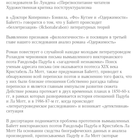
исследователя Бо Лундена «(Пере)воспитание читателя
Художественная критика постструктурализма
в «Докторе Копернике» Бэнвила, «Фо» Кутзее и «Одержимости»
Байетт)» говорится о том, что у Байетт происходит
«беллетризация» (ЯсЬопаЬгаЬоп) литературных теорий
Выявлению признаков «филологичности» и посвящен в третьей
главе нашего исследования анализ романа «Одержимость»
Роман повествует о случайной находке молодым литературоведом
Роландом черновиков письма вымышленного викторианского
поэта Рандольфа Падуба к «загадочной незнакомке» Поиск
ученым адресата письма (им оказывается поэтесса XIX века
Кристабель Ла Мотт, также придуманная Байетт), приводит к
обнаружению всей переписки поэтов и выяснению того факта, что
у них были близкие отношения Собственно разгадка тайны
переписки и является главным импульсом развития сюжета
Действие романа протекает в двух временных планах в 1850-60-х
гг, в рамках которых разворачивается история отношений Падуба
и Ла Мотт, и в 1986-87-м гг, когда происходит
«литературоведческое расследование» и возникает «детективная»
ситуация
В диссертации поднимается проблема прототипов вымышленных
Байетт викторианских поэтов Рандольфа Падуба и Кристабель Ла
Мотт На основании сходства биографических данных и анализа
произведений, приписываемых Падубу и Ла Мотт (которые