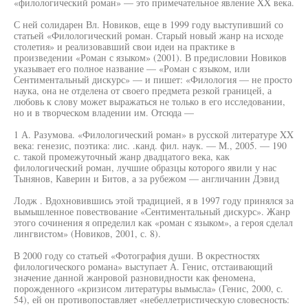
«филологический роман» — это примечательное явление XX века.
С ней солидарен Вл. Новиков, еще в 1999 году выступивший со
статьей «Филологический роман. Старый новый жанр на исходе
столетия» и реализовавший свои идеи на практике в
произведении «Роман с языком» (2001). В предисловии Новиков
указывает его полное название — «Роман с языком, или
Сентиментальный дискурс» — и пишет: «Филология — не просто
наука, она не отделена от своего предмета резкой границей, а
любовь к слову может выражаться не только в его исследовании,
но и в творческом владении им. Отсюда —
1 А. Разумова. «Филологический роман» в русской литературе XX
века: генезис, поэтика: лис. .канд. фил. наук. — М., 2005. — 190
с. такой промежуточный жанр двадцатого века, как
филологический роман, лучшие образцы которого явили у нас
Тынянов, Каверин и Битов, а за рубежом — англичанин Дэвид
Лодж . Вдохновившись этой традицией, я в 1997 году принялся за
вымышленное повествование «Сентиментальный дискурс». Жанр
этого сочинения я определил как «роман с языком», а героя сделал
лингвистом» (Новиков, 2001, с. 8).
В 2000 году со статьей «Фотография души. В окрестностях
филологического романа» выступает А. Генис, отстаивающий
значение данной жанровой разновидности как феномена,
порожденного «кризисом литературы вымысла» (Генис, 2000, с.
54), ей он противопоставляет «небеллетристическую словесность: