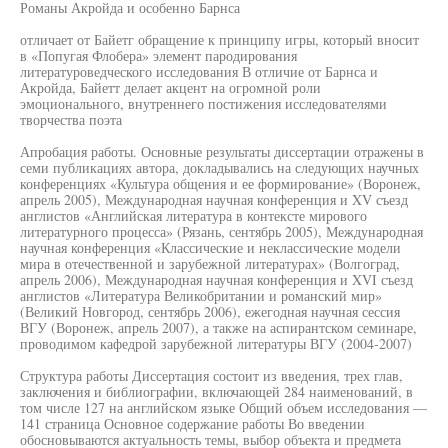
Романы Акройда и особенно Барнса
отличает от Байетг обращение к принципу игры, который вносит
в «Попугая Флобера» элемент пародирования
литературоведческого исследования В отличие от Барнса и
Акройда, Байетт делает акцент на огромной роли
эмоционального, внутреннего постижения исследователями
творчества поэта
Апробация работы. Основные результаты диссертации отражены в
семи публикациях автора, докладывались на следующих научных
конференциях «Культура общения и ее формирование» (Воронеж,
апрель 2005), Международная научная конференция и XV съезд
англистов «Английская литература в контексте мирового
литературного процесса» (Рязань, сентябрь 2005), Международная
научная конференция «Классические и неклассические модели
мира в отечественной и зарубежной литературах» (Волгоград,
апрель 2006), Международная научная конференция и XVI съезд
англистов «Литература Великобритании и романский мир»
(Великий Новгород, сентябрь 2006), ежегодная научная сессия
ВГУ (Воронеж, апрель 2007), а также на аспирантском семинаре,
проводимом кафедрой зарубежной литературы ВГУ (2004-2007)
Структура работы Диссертация состоит из введения, трех глав,
заключения и библиографии, включающей 284 наименований, в
том числе 127 на английском языке Общий объем исследования —
141 страница Основное содержание работы Во введении
обосновываются актуальность темы, выбор объекта и предмета