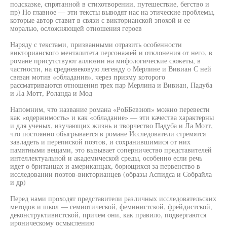
подсказке, спрятанной в стихотворении, путешествие, бегство и
пр) Но главное — эти тексты выводят нас на этические проблемы,
которые автор ставит в связи с викторианской эпохой и ее
моралью, осложняющей отношения героев
Наряду с текстами, призванными отразить особенности
викторианского менталитета персонажей и отклонения от него, в
романе присутствуют аллюзии на мифологические сюжеты, в
частности, на средневековую легенду о Мерлине и Вивиан С ней
связан мотив «обладания», через призму которого
рассматриваются отношения трех пар Мерлина и Вивиан, Падуба
и Ла Мотт, Роланда и Мод
Напомним, что название романа «РоББевзюп» можно перевести
как «одержимость» и как «обладание» — эти качества характерны
и для ученых, изучающих жизнь и творчество Падуба и Ла Мотт,
что постоянно обыгрывается в романе Исследователи стремятся
завладеть и перепиской поэтов, и сохранившимися от них
памятными вещами, это вызывает соперничество представителей
интеллектуальной и академической среды, особенно если речь
идет о британцах и американцах, борющихся за первенство в
исследовании поэтов-викторианцев (образы Аспидса и Собрайла
и др)
Перед нами проходят представители различных исследовательских
методов и школ — семиотической, феминистской, фрейдистской,
деконструктивистской, причем они, как правило, подвергаются
ироническому осмыслению