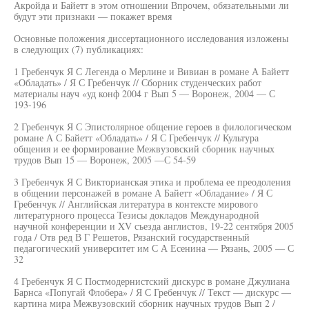
Акройда и Байетт в этом отношении Впрочем, обязательными ли
будут эти признаки — покажет время
Основные положения диссертационного исследования изложены
в следующих (7) публикациях:
1 Гребенчук Я С Легенда о Мерлине и Вивиан в романе А Байетт
«Обладать» / Я С Гребенчук // Сборник студенческих работ
материалы науч «уд конф 2004 г Вып 5 — Воронеж, 2004 — С
193-196
2 Гребенчук Я С Эпистолярное общение героев в филологическом
романе А С Байетт «Обладать» / Я С Гребенчук // Культура
общения и ее формирование Межвузовский сборник научных
трудов Вып 15 — Воронеж, 2005 —С 54-59
3 Гребенчук Я С Викторианская этика и проблема ее преодоления
в общении персонажей в романе А Байетт «Обладание» / Я С
Гребенчук // Английская литература в контексте мирового
литературного процесса Тезисы докладов Международной
научной конференции и XV съезда англистов, 19-22 сентября 2005
года / Отв ред В Г Решетов, Рязанский государственный
педагогический университет им С А Есенина — Рязань, 2005 — С
32
4 Гребенчук Я С Постмодернистский дискурс в романе Джулиана
Барнса «Попугай Флобера» / Я С Гребенчук // Текст — дискурс —
картина мира Межвузовский сборник научных трудов Вып 2 /