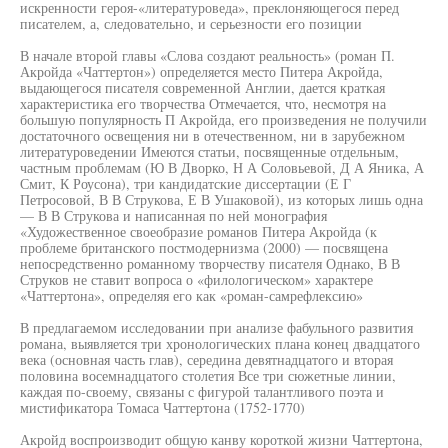
искренности героя-«литературоведа», преклоняющегося перед
писателем, а, следовательно, и серьезности его позиции
В начале второй главы «Слова создают реальность» (роман П.
Акройда «Чаттертон») определяется место Питера Акройда,
выдающегося писателя современной Англии, дается краткая
характеристика его творчества Отмечается, что, несмотря на
большую популярность П Акройда, его произведения не получили
достаточного освещения ни в отечественном, ни в зарубежном
литературоведении Имеются статьи, посвященные отдельным,
частным проблемам (Ю В Дворко, Н А Соловьевой, Д А Яника, А
Смит, К Роусона), три кандидатские диссертации (Е Г
Петросовой, В В Струкова, Е В Ушаковой), из которых лишь одна
— В В Струкова и написанная по ней монография
«Художественное своеобразие романов Питера Акройда (к
проблеме британского постмодернизма (2000) — посвящена
непосредственно романному творчеству писателя Однако, В В
Струков не ставит вопроса о «филологическом» характере
«Чаттертона», определяя его как «роман-самрефлексию»
В предлагаемом исследовании при анализе фабульного развития
романа, выявляется три хронологических плана конец двадцатого
века (основная часть глав), середина девятнадцатого и вторая
половина восемнадцатого столетия Все три сюжетные линии,
каждая по-своему, связаны с фигурой талантливого поэта и
мистификатора Томаса Чаттертона (1752-1770)
Акройд воспроизводит общую канву короткой жизни Чаттертона,