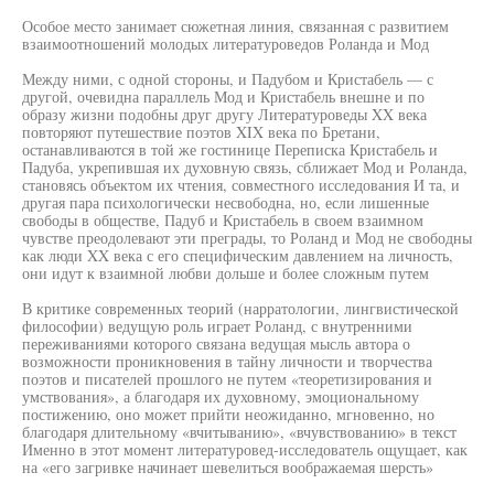
Особое место занимает сюжетная линия, связанная с развитием
взаимоотношений молодых литературоведов Роланда и Мод
Между ними, с одной стороны, и Падубом и Кристабель — с
другой, очевидна параллель Мод и Кристабель внешне и по
образу жизни подобны друг другу Литературоведы XX века
повторяют путешествие поэтов XIX века по Бретани,
останавливаются в той же гостинице Переписка Кристабель и
Падуба, укрепившая их духовную связь, сближает Мод и Роланда,
становясь объектом их чтения, совместного исследования И та, и
другая пара психологически несвободна, но, если лишенные
свободы в обществе, Падуб и Кристабель в своем взаимном
чувстве преодолевают эти преграды, то Роланд и Мод не свободны
как люди XX века с его специфическим давлением на личность,
они идут к взаимной любви дольше и более сложным путем
В критике современных теорий (нарратологии, лингвистической
философии) ведущую роль играет Роланд, с внутренними
переживаниями которого связана ведущая мысль автора о
возможности проникновения в тайну личности и творчества
поэтов и писателей прошлого не путем «теоретизирования и
умствования», а благодаря их духовному, эмоциональному
постижению, оно может прийти неожиданно, мгновенно, но
благодаря длительному «вчитыванию», «вчувствованию» в текст
Именно в этот момент литературовед-исследователь ощущает, как
на «его загривке начинает шевелиться воображаемая шерсть»