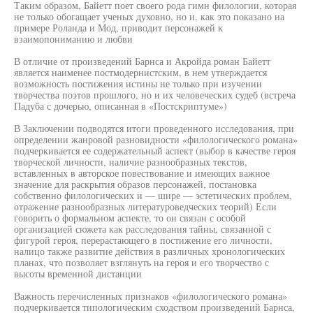
Таким образом, Байетт поет своего рода гимн филологии, которая
не только обогащает ученых духовно, но и, как это показано на
примере Роланда и Мод, приводит персонажей к
взаимопониманию и любви
В отличие от произведений Барнса и Акройда роман Байетт
является наименее постмодернистским, в нем утверждается
возможность постижения истины не только при изучении
творчества поэтов прошлого, но и их человеческих судеб (встреча
Падуба с дочерью, описанная в «Постскриптуме»)
В Заключении подводятся итоги проведенного исследования, при
определении жанровой разновидности «филологического романа»
подчеркивается ее содержательный аспект (выбор в качестве героя
творческой личности, наличие разнообразных текстов,
вставленных в авторское повествование и имеющих важное
значение для раскрытия образов персонажей, постановка
собственно филологических и — шире — эстетических проблем,
отражение разнообразных литературоведческих теорий) Если
говорить о формальном аспекте, то он связан с особой
организацией сюжета как расследования тайны, связанной с
фигурой героя, перерастающего в постижение его личности,
налицо также развитие действия в различных хронологических
планах, что позволяет взглянуть на героя и его творчество с
высоты временной дистанции
Важность перечисленных признаков «филологического романа»
подчеркивается типологическим сходством произведений Барнса,