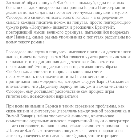
Заглавный образ «попугай Флобера» - пожалуй, одна из самых
больших загадок щедрого на них романа Барнса В диссертации
делается попытка дать на нее ответ это чучела попугаев в музеях
Флобера, это символ «писательского голоса» - в определенном
смысле каждый писатель похож на попугая, просто повторяющего
чужую речь «Попугаем» является и рассказчик Брэйтуэйт,
повторяющий мысли великого француза, пытающийся подражать
ему Наконец, самые разные упоминания о попугаях рассыпаны по
всему тексту романа
Расследование «дела о попугае», имеющее признаки детективного
жанра, ничем не завершается Настоящего чучела рассказчик так и
не находит, и традиционная для детектива тайна остается
неразгаданной Это подчеркивает и неразгаданность образа
Флобера как личности и творца а в конечном счете -
невозможность постижения истины (в соответствии с
принципами постмодернизма, которым следует Барнс) Создается
впечатление, что Джулиану Барнсу не так уж и важна «истина о
Флобере», ему доставляет удовольствие сам процесс игры
гипотезами, возможными вариантами
При всем внимании Барнса к таким серьезным проблемам, как
связь жизни и литературы (параллель между женой рассказчика и
Эммой Бовари), тайна творческой личности, критическое
осмысление отдельных аспектов современной науки о литературе
— что составляет, на наш взгляд, «филологичность» романа — в
«Попугае Флобера» отчетливо ощутимы элементы пародии на
литературоведческое исследование Однако, это не отрицает