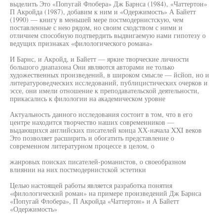
выделить Это «Попугай Флобера» Дж Барнса (1984), «Чаттертон»
П Акройда (1987), добавим к ним и «Одержимость» А Байетт
(1990) — книгу в меньшей мере постмодернистскую, чем
поставленные с нею рядом, но своим сходством с ними и
отличием способную подтвердить выдвигаемую нами гипотезу о
ведущих признаках «филологического романа»
И Барнс, и Акройд, и Байетт — яркие творческие личности
большого диапазона Они являются авторами не только
художественных произведений, в широком смысле — йсйоп, но и
литературоведческих исследований, публицистических очерков и
эссе, они имели отношение к преподавательской деятельности,
прикасались к филологии на академическом уровне
Актуальность данного исследования состоит в том, что в его
центре находится творчество наших современников —
выдающихся английских писателей конца ХХ-начала XXI веков
Это позволяет расширить и обогатить представление о
современном литературном процессе в целом, о
жанровых поисках писателей-романистов, о своеобразном
влиянии на них постмодернистской эстетики
Целью настоящей работы является разработка понятия
«филологический роман» на примере произведений Дж Барнса
«Попугай Флобера», П Акройда «Чаттертон» и А Байетт
«Одержимость»