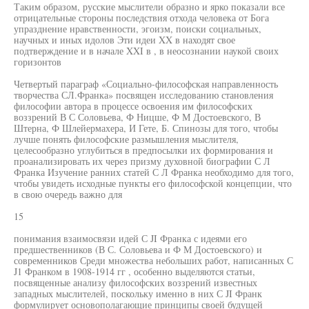
Таким образом, русские мыслители образно и ярко показали все
отрицательные стороны последствия отхода человека от Бога
упразднение нравственности, эгоизм, поиски социальных,
научных и иных идолов Эти идеи XX в находят свое
подтверждение и в начале XXI в , в неосознании наукой своих
горизонтов
Четвертый параграф «Социально-философская направленность
творчества СЛ.Франка» посвящен исследованию становления
философии автора в процессе освоения им философских
воззрений В С Соловьева, Ф Ницше, Ф М Достоевского, В
Штерна, Ф Шлейермахера, И Гете, Б. Спинозы для того, чтобы
лучше понять философские размышления мыслителя,
целесообразно углубиться в предпосылки их формирования и
проанализировать их через призму духовной биографии С Л
Франка Изучение ранних статей С Л Франка необходимо для того,
чтобы увидеть исходные пункты его философской концепции, что
в свою очередь важно для
15
понимания взаимосвязи идей С JI Франка с идеями его
предшественников (В С. Соловьева и Ф М Достоевского) и
современников Среди множества небольших работ, написанных С
J1 Франком в 1908-1914 гг , особенно выделяются статьи,
посвященные анализу философских воззрений известных
западных мыслителей, поскольку именно в них С JI Франк
формулирует основополагающие принципы своей будущей