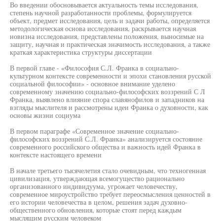
Во введении обосновывается актуальность темы исследования,
степень научной разработанности проблемы, формулируется
объект, предмет исследования, цель и задачи работы, определяется
методологическая основа исследования, раскрывается научная
новизна исследования, представлены положения, выносимые на
защиту, научная и практическая значимость исследования, а также
краткая характеристика структуры диссертации
В первой главе - «Философия С.Л. Франка в социально-
культурном контексте современности и эпохи становления русской
социальной философии» - основное внимание уделено
современному значению социально-философских воззрений С Л
Франка, выявлено влияние спора славянофилов и западников на
взгляды мыслителя и рассмотрены идеи Франка о духовности, как
основы жизни социума
В первом параграфе «Современное значение социально-
философских воззрений С.Л. Франка» анализируется состояние
современного российского общества и важность идей Франка в
контексте настоящего времени
В начале третьего тысячелетия стало очевидным, что техногенная
цивилизация, утверждающая всемогущество рационально
организованного индивидуума, угрожает человечеству,
современное мироустройство требует переосмысления ценностей в
его истории человечества в целом, решения задач духовно-
общественного обновления, которые стоят перед каждым
мыслящим русским человеком