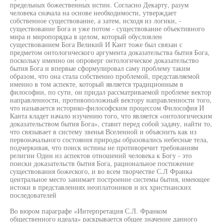
предельных божественных истин. Согласно Декарту, разум
человека сначала на основе необходимости, утверждает
собственное существование, а затем, исходя из логики, -
существование Бога и уже потом - существование объективного
мира и миропорядка в целом, который обусловлен
существованием Бога Великий И Кант тоже был связан с
предметом онтологического аргумента доказательства бытия Бога,
поскольку именно он опроверг онтологическое доказательство
бытия Бога и впервые сформулировал саму проблему таким
образом, что она стала собственно проблемой, представляемой
именно в том аспекте, который является традиционным в
философии, по сути, он придал рассматриваемой проблеме вектор
направленности, противоположный вектору направленности того,
что называется историко-философским процессом Философия И
Канта кладет начало изучению того, что является «онтологическим
доказательством бытия Бога», ставит перед собой задачу, найти то,
что связывает в систему звенья Вселенной и объяснить как из
первоначального состояния природы образовались небесные тела,
подчеркивая, что поиск истины не противоречит требованиям
религии Один из аспектов отношений человека к Богу - это
поиски доказательств бытия Бога, рациональное постижение
существования божеского, и во всем творчестве С.Л Франка
центральное место занимает построение системы бытия, имеющее
истоки в представлениях неоплатоников и их христианских
последователей
Во вюром параграфе «Интерпретация С.Л. Франком
общественного идеала» раскрывается общее значение данного