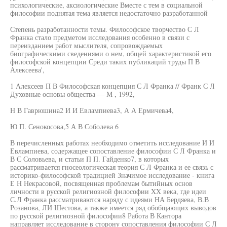
психологические, аксиологические Вместе с тем в социальной
философии поднятая тема является недостаточно разработанной
Степень разработанности темы. Философское творчество С Л
Франка стало предметом исследования особенно в связи с
переизданием работ мыслителя, сопровождаемых
биографическими сведениями о нем, общей характеристикой его
философской концепции Среди таких публикаций труды П В
Алексеева',
1 Алексеев П В Философская концепция С Л Франка // Франк С Л
Духовные основы общества — М , 1992,
Н В Гаврюшина2 И И Евлампиева3, А А Ермичева4,
Ю П. Сенокосова,5 А В Соболева 6
В перечисленных работах необходимо отметить исследование И И
Евлампиева, содержащее сопоставление философии С Л Франка и
В С Соловьева, и статьи П П. Гайденко7, в которых
рассматривается гносеологическая теория С Л Франка и ее связь с
историко-философской традицией Значимое исследование - книга
Е Н Некрасовой, посвященная проблемам бытийных основ
личности в русской религиозной философии XX века, где идеи
С.Л Франка рассматриваются наряду с идеями НА Бердяева, В.В
Розанова, ЛИ Шестова, а также имеется ряд обобщающих выводов
по русской религиозной философии8 Работа В Кантора
направляет исследование в сторону сопоставления философии С Л