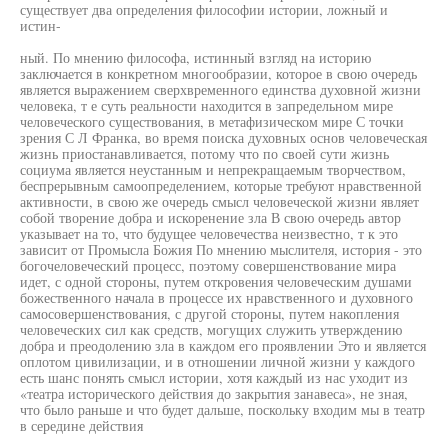
существует два определения философии истории, ложный и
истин-
ный. По мнению философа, истинный взгляд на историю
заключается в конкретном многообразии, которое в свою очередь
является выражением сверхвременного единства духовной жизни
человека, т е суть реальности находится в запредельном мире
человеческого существования, в метафизическом мире С точки
зрения С Л Франка, во время поиска духовных основ человеческая
жизнь приостанавливается, потому что по своей сути жизнь
социума является неустанным и непрекращаемым творчеством,
беспрерывным самоопределением, которые требуют нравственной
активности, в свою же очередь смысл человеческой жизни являет
собой творение добра и искоренение зла В свою очередь автор
указывает на то, что будущее человечества неизвестно, т к это
зависит от Промысла Божия По мнению мыслителя, история - это
богочеловеческий процесс, поэтому совершенствование мира
идет, с одной стороны, путем откровения человеческим душами
божественного начала в процессе их нравственного и духовного
самосовершенствования, с другой стороны, путем накопления
человеческих сил как средств, могущих служить утверждению
добра и преодолению зла в каждом его проявлении Это и является
оплотом цивилизации, и в отношении личной жизни у каждого
есть шанс понять смысл истории, хотя каждый из нас уходит из
«театра исторического действия до закрытия занавеса», не зная,
что было раньше и что будет дальше, поскольку входим мы в театр
в середине действия