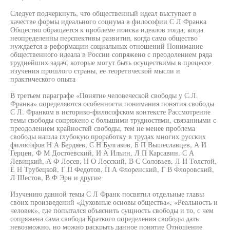
Следует подчеркнуть, что общественный идеал выступает в
качестве формы идеального социума в философии С Л Франка
Общество обращается к проблеме поиска идеалов тогда, когда
неопределенны перспективы развития, когда само общество
нуждается в реформации социальных отношений Понимание
общественного идеала в России сопряжено с преодолением ряда
труднейших задач, которые могут быть осуществимы в процессе
изучения прошлого страны, ее теоретической мысли и
практического опыта
В третьем параграфе «Понятие человеческой свободы у С.Л.
Франка» определяются особенности понимания понятия свободы
С Л. Франком в историко-философском контексте Рассмотрение
темы свободы сопряжено с большими трудностями, связанными с
преодолением крайностей свободы, тем не менее проблема
свободы нашла глубокую проработку в трудах многих русских
философов Н А Бердяев, С Н Булгаков, Б П Вышеславцев, А И
Герцен, Ф М Достоевский, И А Ильин, Л П Карсавин. С А
Левицкий, А Ф Лосев, Н О Лосский, В С Соловьев, Л Н Толстой,
Е Н Трубецкой, Г П Федотов, П А Флоренский, Г В Флоровский,
Л Шестов, В Ф Эрн и другие
Изучению данной темы С Л Франк посвятил отдельные главы
своих произведений «Духовные основы общества», «Реальность и
человек», где попытался объяснить сущность свободы и то, с чем
сопряжена сама свобода Краткого определения свободы дать
невозможно, но можно раскрыть данное понятие Отношение