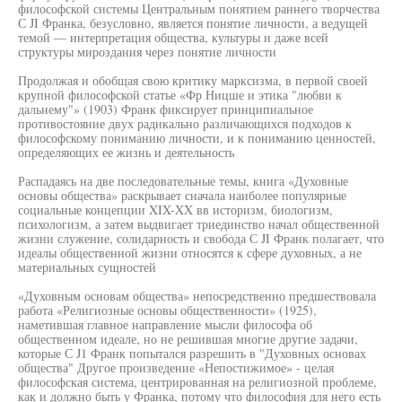
философской системы Центральным понятием раннего творчества
С JI Франка, безусловно, является понятие личности, а ведущей
темой — интерпретация общества, культуры и даже всей
структуры мироздания через понятие личности
Продолжая и обобщая свою критику марксизма, в первой своей
крупной философской статье «Фр Ницше и этика "любви к
дальнему"» (1903) Франк фиксирует принципиальное
противостояние двух радикально различающихся подходов к
философскому пониманию личности, и к пониманию ценностей,
определяющих ее жизнь и деятельность
Распадаясь на две последовательные темы, книга «Духовные
основы общества» раскрывает сначала наиболее популярные
социальные концепции XIX-XX вв историзм, биологизм,
психологизм, а затем выдвигает триединство начал общественной
жизни служение, солидарность и свобода С JI Франк полагает, что
идеалы общественной жизни относятся к сфере духовных, а не
материальных сущностей
«Духовным основам общества» непосредственно предшествовала
работа «Религиозные основы общественности» (1925),
наметившая главное направление мысли философа об
общественном идеале, но не решившая многие другие задачи,
которые С J1 Франк попытался разрешить в "Духовных основах
общества" Другое произведение «Непостижимое» - целая
философская система, центрированная на религиозной проблеме,
как и должно быть у Франка, потому что философия для него есть