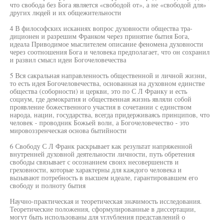
что свобода без Бога является «свободой от», а не «свободой для»
других людей и их общежительности
4 В философских исканиях вопрос духовности общества тра-
диционен и разрешим Франком через принятие бытия Бога,
идеала Приводимое мыслителем описание феномена духовности
через соотношения Бога и человека предполагает, что он сохранил
и развил смысл идеи Богочеловечества
5 Вся сакральная направленность общественной и личной жизни,
то есть идея Богочеловечества, основанная на духовном единстве
общества (соборности) и церкви, это по С Л Франку и есть
социум, где демократия и общественная жизнь являли собой
проявление божественного участия в сочетании с единством
народа, нации, государства, всегда придерживаясь принципов, что
человек - проводник Божьей воли, а Богочеловечество - это
мировоззренческая основа бытийности
6 Свободу С Л Франк раскрывает как результат напряженной
внутренней духовной деятельности личности, путь обретения
свободы связывает с осознанием своих несовершенств и
греховности, которые характерны для каждого человека и
вызывают потребность в высшем идеале, гарантировавшем его
свободу и полноту бытия
Научно-практическая и теоретическая значимость исследования.
Теоретические положения, сформулированные в диссертации,
могут быть использованы для углубления представлений о