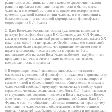
религиозном сознании, которое в качестве средоточия искания
решения проблемы соотношения духовности и бытия, места
человека в его земной истории и за пределами исторического
времени, духовной основы жизни человека в его отношении к
божественному и стало основой формирования философского
мировоззрения С Л Франка
2. Идея Богочеловечества как основа духовности, вошедшая в
русскую философию благодаря В С Соловьеву, для С Л Франка,
как и для многих мыслителей религиозного ренессанса начала XX
века, стала одной из центральных Особенностью его социальной
философии было утверждение, что принятие человеком своего
идеала достоинства и всемогущества в отрыве от Бога,
поставление себя на место Бога (человекобожие) - пагубно, и это
приводит в конечном счете к таким явлениям как эгоизм,
вседозволенность и произвол
3 В мировоззренческой эволюции философа от легального
марксизма к религиозной философии, от иудаизма к христианству
именно идея духовности ориентирует поиск ответа на вопрос о
смысле личной и общественной жизни, общественного идеала и
человеческой свободы Формулируя человеческую свободу через
стремление человека реализовать идею Бога, С Л Франк, связывая
ее с духовностью, соединяет человека и Бога в актуальное Богоче-
ловечество, что должно выступать доминантой бытия. Идея С Л
Франка о том, что общественный идеал понимается через призму
соотношения человеческого, общественного и божественного
отвечает характер} самобытности русского народа и подтверждает,