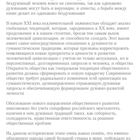
бездуховный человек вовсе не синонимы, так как одинаково
духовными могут быть и верующие, и атеисты, а борьба между
ними делает их одинаково бездуховными
В начале XXI века исключительной значимостью обладает анализ
глобальных тенденций, которые, зародившись в XX веке, имеют
продолжение и в нашем столетии, бросая тем самым вызов
человеческой цивилизации, ее способности созидать Этот вызов
имеет самое непосредственное отношение к духовности и
гуманистическим традициям, которые призваны корректировать
появляющиеся новые приоритеты и ценности в развитии
человеческой цивилизации с учетом не только актуальных, но и
перспективных, долговременных запросов и человека, и общества
Открытость общества как генеральная тенденция общественного
развития должна сформировать и новую парадигму Современное
общество требует радикального изменения эгой ориентации на
гуманистическую, целенаправленно отражающую духовные
запросы и обеспечивающую формирование духовно-развитой
личности
Обоснование нового направления общественного развития
невозможно без учета специфики российского менталитета,
наличия в нем духовных традиций таких, как соборность,
солидарность, нравственная ответственность за решение
общественных проблем
На данном историческом этапе очень важно понять, что именно
объединяло народы самой большой страны в мире, побуждало их