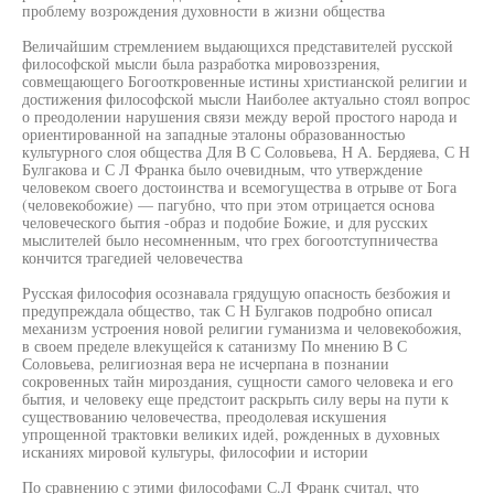
проблему возрождения духовности в жизни общества
Величайшим стремлением выдающихся представителей русской
философской мысли была разработка мировоззрения,
совмещающего Богооткровенные истины христианской религии и
достижения философской мысли Наиболее актуально стоял вопрос
о преодолении нарушения связи между верой простого народа и
ориентированной на западные эталоны образованностью
культурного слоя общества Для В С Соловьева, Н А. Бердяева, С Н
Булгакова и С Л Франка было очевидным, что утверждение
человеком своего достоинства и всемогущества в отрыве от Бога
(человекобожие) — пагубно, что при этом отрицается основа
человеческого бытия -образ и подобие Божие, и для русских
мыслителей было несомненным, что грех богоотступничества
кончится трагедией человечества
Русская философия осознавала грядущую опасность безбожия и
предупреждала общество, так С Н Булгаков подробно описал
механизм устроения новой религии гуманизма и человекобожия,
в своем пределе влекущейся к сатанизму По мнению В С
Соловьева, религиозная вера не исчерпана в познании
сокровенных тайн мироздания, сущности самого человека и его
бытия, и человеку еще предстоит раскрыть силу веры на пути к
существованию человечества, преодолевая искушения
упрощенной трактовки великих идей, рожденных в духовных
исканиях мировой культуры, философии и истории
По сравнению с этими философами С.Л Франк считал, что