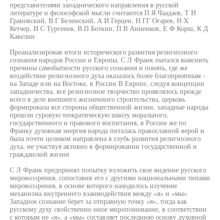
представителями западнического направления в русской
литературе и философской мысли считаются П Я Чаадаев, Т Н
Грановский, В Г Белинский, А И Герцен, Н ГГ Огарев, Н X
Кетчер, И С Тургенев, В П Боткин, П В Анненков, Е Ф Корш, К Д
Кавелин
Проанализировав итоги исторического развития религиозного
сознания народов России и Европы, С Л Франк пытался выяснить
причины самобытности русского сознания и понять, где же
воздействие религиозного духа оказалось более благоприятным -
на Западе или на Востоке, в России В Европе, следуя концепции
западничества, все религиозное творчество проявлялось прежде
всего в деле внешнего жизненного строительства, церковь
формировала все стороны общественной жизни, западные народы
прошли суровую теократическую школу морального,
государственного и правового воспитания, в России же по
Франку духовная энергия народа питалась православной верой и
была почти целиком направлена в глубь развития религиозного
духа, не участвуя активно в формировании государственной и
гражданской жизни
С Л Франк предпринял попытку изложить свое видение русского
мировоззрения, сопоставив его с другими национальными типами
мировоззрения, в основе которого находилось изучение
механизма внутреннего взаимодействия между «я» и «мы»
Западное сознание берет за отправную точку «я», тогда как
русскому духу свойственно иное миропонимание, в соответствии
с которым не «я», а «мы» составляет последнюю основу духовной