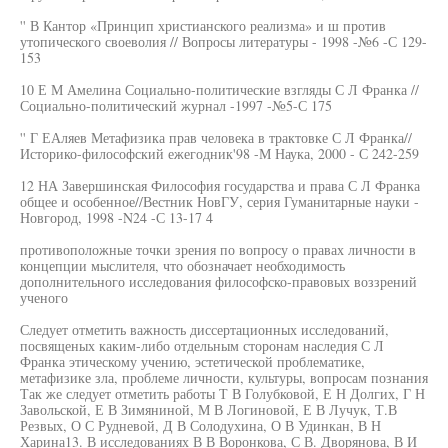
'' В Кантор «Принцип христианского реализма» и ш против
утопического своеволия // Вопросы литературы - 1998 -№6 -С 129-
153
10 Е М Амелина Социально-политические взгляды С Л Франка //
Социально-политический журнал -1997 -№5-С 175
'' Г ЕАляев Метафизика прав человека в трактовке С Л Франка//
Историко-философский ежегодник'98 -М Наука, 2000 - С 242-259
12 НА Завершинская Философия государства и права С Л Франка
общее и особенное//Вестник НовГУ, серия Гуманитарные науки -
Новгород, 1998 -N24 -С 13-17 4
противоположные точки зрения по вопросу о правах личности в
концепции мыслителя, что обозначает необходимость
дополнительного исследования философско-правовых воззрений
ученого
Следует отметить важность диссертационных исследований,
посвященых каким-либо отдельным сторонам наследия С Л
Франка этическому учению, эстетической проблематике,
метафизике зла, проблеме личности, культуры, вопросам познания
Так же следует отметить работы Т В Голубковой, Е Н Долгих, Г Н
Завольской, Е В Зимяниной, М В Логиновой, Е В Лучук, Т.В
Резвых, О С Рудневой, Д В Солодухина, О В Удинкан, В Н
Харина13. В исследованиях В В Воронкова, С В. Дворянова, В И