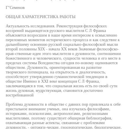
Г"Семенов
ОБЩАЯ ХАРАКТЕРИСТИКА РАБОТЫ
Актуальность исследования. Реконструкция философских
воззрений выдающегося русского мыслителя С Л Франка
объясняется возросшим в наше время интересом к осмыслению
переломных моментов исторического процесса и как следствие к
дальнейшему освоению русской социально-философской мысли
второй половины XIX - начала XX веков Значимые философско-
нрав-ственные идеи этого мыслителя о духовности, соотношении
божественного и человеческого, сущности человека и его месте в
пределах системы Всеединства сегодня по-новому оцениваются
обществом. Духовность, ориентированная на развитие
творческого потенциала, на открытость и диалогичность,
способствует утверждению гуманистической тенденции в
обществе Именно в XXI веке концепция С Л Франка,
заключающаяся в том, что социальная жизнь есть по своей сути
жизнь духовная, мудрствующая, становится достаточно
востребованной
Проблема духовности в обществе с давних пор привлекала к себе
пристальное внимание ученых, она изучалась философами,
историками, психологами, антропологами, религиозными
мыслителями, поэтому существует обширная библиография,
охватывающая разные аспекты, связанные с проблемами
духовности, - онтоюги-ческие, гносеопогические, биологические,