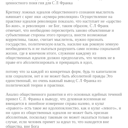
ценностного поня гия для С Л Франка
Критику ложных идеалов общественного сознания мыслитель
начинает с криг ики «кумира революции» Осуществление на
практике идеалов революции показало, что наступает не «царство
Бо-жие», и революция - не Бог, таким образом, С Л Франк
отмечает, что необходимо пересмотреть заново объективные и
субъективные стороны этого процесса, внести возможные
коррективы, также, считает мыслитель, нужно признать
государство, политическую власть, насилие как роковую земную
необходимость и не пытаться разрушить сами основы социальной
жизни, где в конечном итоге, служение каждому из
общественных идеалов должно предполагать, что человек не в
праве его абсолютизировать и превращать в идол,
потому что за каждой из конкретных форм, будь то капитализм
или социализм, нет и не может быть абсолютной правды Это
единственный, но очень важный вывод С Л Франка из
политической теории и практики.
Анализ общественного развития и его основных идейных течений
привел С Л. Франка к выводу, что духовная вселенная не
вмещается в линейное измерение справа налево, и культ
«правого» есть такое же идолопоклонство, как и культ «левого», и
ни один из общественных идеалов не может быть признан
абсолютным, поскольку таковым он может оказаться только в
случае, если человек примет за идеал то, что находится вне
общества, вне Бога