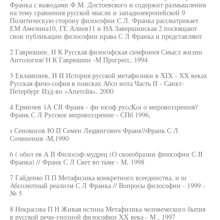
Франка с выводами Ф.М. Достоевского и содержит размышления
на тему сравнения русской мысли и западноевропейской 9
Политическую сторону философии С Л. Франка рассматривает
ЕМ Амелина10, ГЕ Алиев11 и НА Завершинская 2 посвящают
свои публикации философии права С Л Франка и представляют
2 Гаврюшин, Н К Русская философская симфония Смысл жизни
Антология/ Н К Гаврюшин -М Прогресс, 1994
3 Евлампиев, И И История русской метафизики в XIX - XX веках
Русская фичо-софия в поисках Абсо нота Часть II - Санкт-
Петербург Изд-во «Апетсйя». 2000
4 Ермичев 1А CJI Франк - фи юсоф pyccKoi о мировоззрения//
Франк С Л Русское мировоззрение - СПб 1996,
s Сенокосов Ю П Семен Людвигович Франк\\Франк С Л
Сочинения -М,1990
6 ( обол ев А В Философ-мудрец (О своеобразии фиюсофии С JI
Франка) // Франк С Л Свет во тьме - М, 1998
7 Гайденко П П Метафизика конкретного всеединства, и ш
Абсолютный реализм С Л Франка // Вопросы философии - 1999 -
№ 5
8 Некрасова П Н Живая истина Метафизика человеческого бытия
в русской речи-гиозной философии XX века - М , 1997