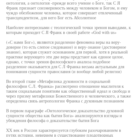
онтология, а онтология -прежде всего учение о Боге, так С JI
Франк признает соизмеримость между человеком и Богом, и ему
чуждо обезбожение человека, которое совершает отвлеченный
трансцендентизм, для него Бог есть Абсолютное
Наиболее интересными с теологический точки зрения выводами, к
которым приходит С JI Франк в своей работе «God with us»
(«С нами Бог»), являются разделение феномена веры на веру-
доверие (то есть слепое следование) и веру-знание (достоверное
знание), которая служит основанием для первой, хотя в реальной
практике верующего эти две веры предстают как единое целое,
однако, с точки зрения философского анализа подобное
разделение оказывается для С Л Франка весьма актуальным для
понимания сущности православия (и вообще любой религии)
Во второй главе «Метафизика духовности в социальной
философии С.Л. Франка» рассмотрено отношение мыслителя к
таким социальным понятиям как общественный идеал и свобода и
через призму метафизики Божественного и человеческого, а также
определена связь антропологии Франка с духовным познанием
В первом параграфе «Онтологическое доказательство духовной
сущности общества как бытия Бога» анализируются взгляды и
убеждения философа о доказательстве бытия Бога
XX век в России характеризуется глубоким разочарованием в
путях истории, неверием в существование плодотворных