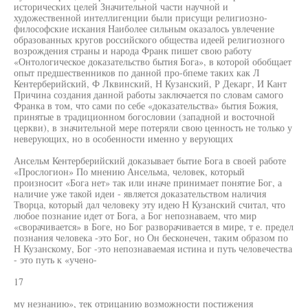
исторических целей Значительной части научной и
художественной интеллигенции были присущи религиозно-
философские искания Наиболее сильным оказалось увлечение
образованных кругов российского общества идеей религиозного
возрождения страны и народа Франк пишет свою работу
«Онтологическое доказательство бытия Бога», в которой обобщает
опыт предшественников по данной про-бпеме таких как Л
Кентерберийский, Ф Лквинский, Н Кузанский, Р Декарг, И Кант
Причина создания данной работы заключается по словам самого
Франка в том, что сами по себе «доказательства» бытия Божия,
принятые в традиционном богословии (западной и восточной
церкви), в значительной мере потеряли свою ценность не только у
неверующих, но в особенности именно у верующих
Ансельм Кентерберийский доказывает бытие Бога в своей работе
«Прослогион» По мнению Ансельма, человек, который
произносит «Бога нет» так или иначе принимает понятие Бог, а
наличие уже такой идеи - является доказательством наличия
Творца, который дал человеку эту идею Н Кузанский считал, что
любое познание идет от Бога, а Бог непознаваем, что мир
«сворачивается» в Боге, но Бог разворачивается в мире, т е. предел
познания человека -это Бог, но Он бесконечен, таким образом по
Н Кузанскому, Бог -это непознаваемая истина и путь человечества
- это путь к «учено-
17
му незнанию», тек отрицанию возможности постижения