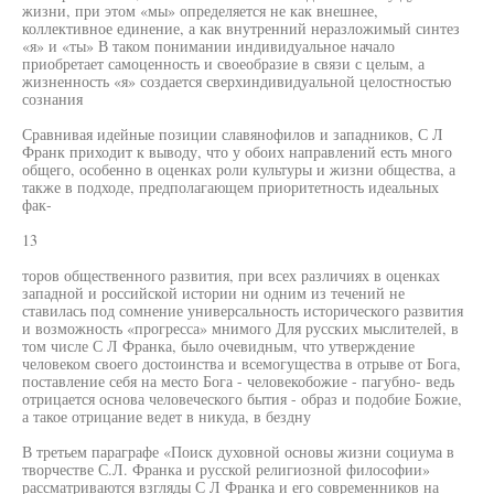
жизни, при этом «мы» определяется не как внешнее,
коллективное единение, а как внутренний неразложимый синтез
«я» и «ты» В таком понимании индивидуальное начало
приобретает самоценность и своеобразие в связи с целым, а
жизненность «я» создается сверхиндивидуальной целостностью
сознания
Сравнивая идейные позиции славянофилов и западников, С Л
Франк приходит к выводу, что у обоих направлений есть много
общего, особенно в оценках роли культуры и жизни общества, а
также в подходе, предполагающем приоритетность идеальных
фак-
13
торов общественного развития, при всех различиях в оценках
западной и российской истории ни одним из течений не
ставилась под сомнение универсальность исторического развития
и возможность «прогресса» мнимого Для русских мыслителей, в
том числе С Л Франка, было очевидным, что утверждение
человеком своего достоинства и всемогущества в отрыве от Бога,
поставление себя на место Бога - человекобожие - пагубно- ведь
отрицается основа человеческого бытия - образ и подобие Божие,
а такое отрицание ведет в никуда, в бездну
В третьем параграфе «Поиск духовной основы жизни социума в
творчестве С.Л. Франка и русской религиозной философии»
рассматриваются взгляды С Л Франка и его современников на