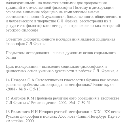
малоизученными, но являются важными для продолжения
традиций в отечественной философии Поэтому в диссертации
основное внимание обращено на комплексный анализ
соотношения понятий духовности, божественного, общественного
и человеческого в творчестве С Л Франка, рассмотрения их в
ракурсе его философского метода и антропологических воззрений
русского философа
Объектом диссертационного исследования является социальная
философия С Л Франка
Предметом исследования - анализ духовных основ социального
бытия
Цель исследования - выявление социально-философских и
ценностных основ учения о духовности в работах С Л. Франка, а
14 Назарова О А Онтологическая гносеология Франка как основа
решения проблемы самооправдания метафизики//Филос науки
-2004 - № 8 - С 5-13
15 Антонов К М Проблема религиозного обращения в творчестве
С JI Франка // Религоведение -2002 -№4 -С 39-51
16 Евлампиев И И История русской метафизики в XIX - XX веках
Русская философия в поисках Абсо нота -Санкт-Петербург Изд-во
«Алетейя», 2000