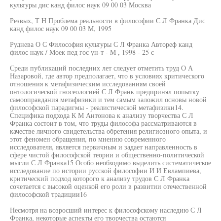
культуры дис канд филос наук 09 00 03 Москва
Резвых, Т H Проблема реальности в философии С Л Франка Дис
канд филос наук 09 00 03 М, 1995
Руднева О С Философия культуры С Л Франка Автореф канд
филос наук / Моек пед гос ун-т - M , 1998 - 25 с
Среди публикаций последних лет следует отметить труд О А
Назаровой, где автор предполагает, что в условиях критического
отношения к метафизическим исследованиям своей
онтологической гносеологией С Л Франк предпринял попытку
самооправдания метафизики и тем самым заложил основы новой
философской парадигмы - реалистической метафизики14.
Специфика подхода К М Антонова к анализу творчества С Л
Франка состоит в том, что труды философа рассматриваются в
качестве личного свидетельства обретения религиозного опыта, и
этот феномен обращения, по мнению современного
исследователя, является первичным и задает направленность в
сфере чистой философской теории и общественно-политической
мысли С Л Франка15 Особо необходимо выделить систематическое
исследование по истории русской философии И И Евлампиева,
критический подход которого к анализу трудов С Л Франка
сочетается с высокой оценкой его роли в развитии отечественной
философской традиции16
Несмотря на возросший интерес к философскому наследию С Л
Франка, некоторые аспекты его творчества остаются