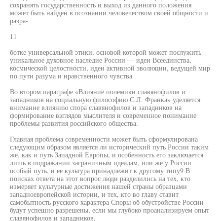
сохранять государственность и выход из данного положения
может быть найден в осознании человечеством своей общности и
разра-
11
ботке универсальной этики, основой которой может послужить
уникальное духовное наследие России — идеи Всеединства,
космической целостности, идеи активной эволюции, ведущей мир
по пути разума и нравственного чувства
Во втором параграфе «Влияние полемики славянофилов и
западников на социальную философию С.Л. Франка» уделяется
внимание влиянию спора славянофилов и западников на
формирование взглядов мыслителя и современное понимание
проблемы развития российского общества.
Главная проблема современности может быть сформулирована
следующим образом является ли исторический путь России таким
же, как и путь Западной Европы, и особенность его заключается
лишь в подражании заграничным идеалам, или же у России
особый путь, и ее культура принадлежит к другому типу9 В
поисках ответа на этот вопрос люди разделились на тех, кто
измеряет культурные достижения нашей страны образцами
западноевропейской истории, и тех, кто во главу ставит
самобытность русского характера Споры об обустройстве России
будут успешно разрешены, если мы глубоко проанализируем опыт
славянофилов и западников.