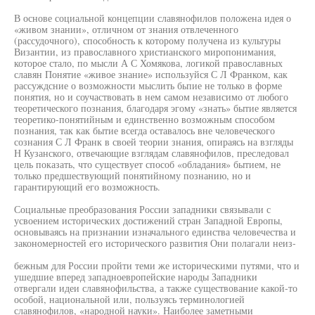
В основе социальной концепции славянофилов положена идея о
«живом знании», отличном от знания отвлеченного
(рассудочного), способность к которому получена из культуры
Византии, из православного христианского миропонимания,
которое стало, по мысли А С Хомякова, логикой православных
славян Понятие «живое знание» используйся С Л Франком, как
рассуждсние о возможности мыслить бьпие не только в форме
понятия, но и соучаствовать в нем самом независимо от любого
теоретического познания, благодаря эгому «знать» бытие является
теоретико-понятийным и единственно возможным способом
познания, так как бытие всегда оставалось вне человеческого
сознания С Л Франк в своей теории знания, опираясь на взгляды
Н Кузанского, отвечающие взглядам славянофилов, преследовал
цель показать, что существует способ «обладания» бытием, не
только предшествующий понятийному познанию, но и
гарантирующий его возможность.
Социальные преобразования России западники связывали с
усвоением исторических достижений стран Западной Европы,
основываясь на признании изначального единства человечества и
закономерностей его исторического развития Они полагали неиз-
бежным для России пройти теми же историческими путями, что и
ушедшие вперед западноевропейские народы Западники
отвергали идеи славянофильства, а также существование какой-то
особой, национальной или, пользуясь терминологией
славянофилов, «народной науки». Наиболее заметными