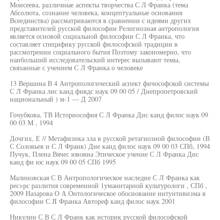
Моисеева, различные аспекты творчества С Л Франка (тема
Абсолюта, сознание человека, концептуальные основания
Всеединства) рассматриваются в сравнении с идеями других
представителей русской философии Религиозная антропология
является основой социальной философии С Л Франка, что
составляет специфику русской философской традиции в
рассмотрении социального бытия Поэтому закономерно, что
наибольший исследовательский интерес вызывают темы,
связанные с учением С Л Франка о человеке
13 Вершина В 4 Антропологический аспект фичософской системы
С Л Франка лис канд фивдс наук 09 00 05 / Днепропетровский
национальный ) м-1 — Д 2007
Гочубкова, ТВ Историософия С Л Франка Дис канд филос наук 09
00 03 M , 1994
Дочгих, Е // Метафизика зла в русской ретагиозной философии (В
С Соловьев и С Л Франк) Дне канд филос наук 09 00 03 СПб, 1994
Пучук, Плена Вячес ювовна Этическое учение С Л Франка Дис
канд фи юс наук 09 00 05 СПб 1995
Малиновская С В Антропологическое наследие С Л Франка как
рес>рс разлития современной 1уманитарной культурологи , СПб ,
2009 Назарова О А Онтологическое обоснование интуитивизма в
философии С JI Франка Автореф канд филос наук 2001
Никулин С В С Л Франк как историк русской философской