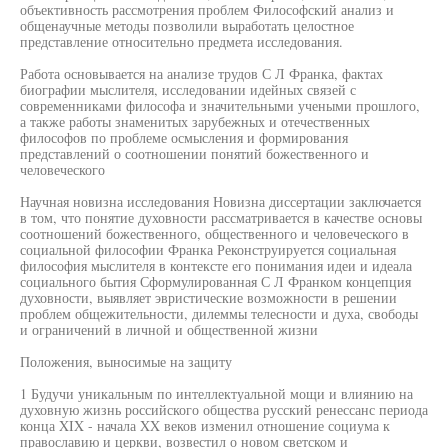
объективность рассмотрения проблем Философский анализ и
общенаучные методы позволили выработать целостное
представление относительно предмета исследования.
Работа основывается на анализе трудов С Л Франка, фактах
биографии мыслителя, исследовании идейных связей с
современниками философа и значительными учеными прошлого,
а также работы знаменитых зарубежных и отечественных
философов по проблеме осмысления и формирования
представлений о соотношении понятий божественного и
человеческого
Научная новизна исследования Новизна диссертации заключается
в том, что понятие духовности рассматривается в качестве основы
соотношений божественного, общественного и человеческого в
социальной философии Франка Реконструируется социальная
философия мыслителя в контексте его понимания идеи и идеала
социального бытия Сформулированная С Л Франком концепция
духовности, выявляет эвристические возможности в решении
проблем общежительности, дилеммы телесности и духа, свободы
и ограничений в личной и общественной жизни
Положения, выносимые на защиту
1 Будучи уникальным по интеллектуальной мощи и влиянию на
духовную жизнь российского общества русский ренессанс периода
конца XIX - начала XX веков изменил отношение социума к
православию и церкви, возвестил о новом светском и