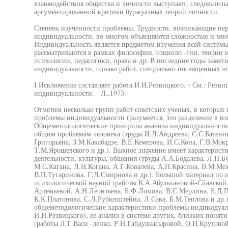
взаимодействия общества и личности выступают, следователь
аргументированной критики буржуазных теорий личности.
Степень изученности проблемы. Трудности, возникающие пер
индивидуальности, во многом объясняются сложностью и мно
Индивидуальность является предметом изучения всей системы 
рассматриваются в рамках философии, социоло -гии, теории
психологии, педагогики, права и др. В последние годы замет
индивидуальности, однако работ, специально посвященных это
I Исключение составляет работа И.И.Резвицкого. - См.: Резв
индивидуальности. - Л.,1973.
Отметим несколько групп работ советских ученых, в которых
проблемы индивидуальности (разумеется, это разделение в из
Общеметодологические принципы анализа индивидуальности 
общим проблемам человека (труды И.Л.Андреева, С.С.Батенин
Григорьяна, З.М.Какабадзе, В.Е.Кемерова, И.С.Кона, Г.В.Мок
Т.М.Ярошевского и др.). Важное значение имеет характерист
деятельности, культуры, общения (труды А.А.Бодалева, Л.П.Б
М.С.Кагана, Л.Н.Когана, А.Г.Ковалева, А.Н.Красина, В.М.Ме
В.П.Тугаринова, Г.Л.Смирнова и др.). Большой материал по
психологической науной (работы К.А.Абульхановой-Сйавской
Артемьевой, А.Н.Леонтьева, Б.Ф.Ломова, В.С.Мерлина, Б.Д.П
К.К.Платонова, С.Л.Рубинштейна, Л.Сэва, Б.М.Теплова и др.
общеметодологические характеристики проблемы индивидуаль
И.И.Резвицкого), ее анализ в системе других, близких поняти
(работы Л.Г.Васи -ленко, Р.Н.Габдулнасыровой, О.Н.Крутовой