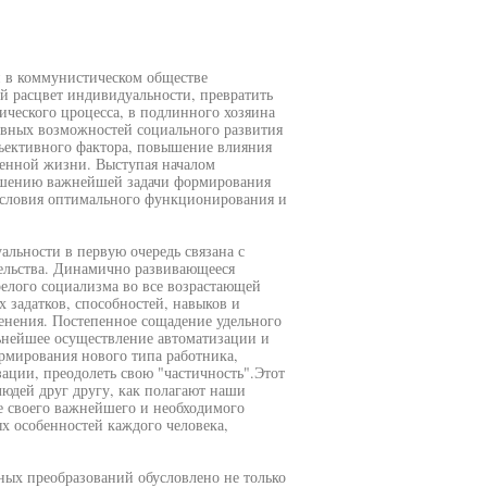
 в коммунистическом обществе
ий расцвет индивидуальности, превратить
рического цроцесса, в подлинного хозяина
равных возможностей социального развития
бъективного фактора, повышение влияния
венной жизни. Выступая началом
решению важнейшей задачи формирования
условия оптимального функционирования и
альности в первую очередь связана с
ельства. Динамично развивающееся
елого социализма во все возрастающей
х задатков, способностей, навыков и
енения. Постепенное сощадение удельного
льнейшее осуществление автоматизации и
рмирования нового типа работника,
ации, преодолеть свою "частичность".Этот
юдей друг другу, как полагают наши
ве своего важнейшего и необходимого
х особенностей каждого человека,
ных преобразований обусловлено не только