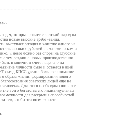
евич
задач, которые решает советский народ на
ства новые высокие аребо -вания.
и выступает сегодня в качестве одного из
остичь высоких рубежей в экономическом и
енко, « невозможно без опоры на глубокие
е с тем создание новых производственно-
быть в конечном счете нацелено на
развитие личности было и остается нашей
ХУТ съезд КПСС уделил большое внимание
го образа жизни, формирования нового
 благосостояния советских людей еще не
о человека» Для этого необходимо широкое
итие всего богатства его индивидуальных
возможности для раскрытия способностей
 за тем, чтобы эти возможности
.