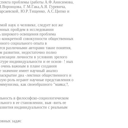
 аспекта проблемы (работы А.Ф.Анисимова,
Н.Воронцова, Г.М.Гака,А.Я. Гуревича,
арсаевской, Ю.Р.Тищенко, А.С.Ципко и
ой наук о человеке, следует все же
щенных пройдем в исследовании
дь широкого освещения проблема
ки-конкретной совокупности общественных
нного социального опыта в
ся различными авторами такие понятия,
ом развитии, недостаточно полно
ализации личности в условиях зрелого
туре индивидуальности и ее основ- ! ных
я очень важным в плане создания
 значение имеет научный анализ
раскрытие диа -лектики общественного и
ую роль играют научные представления о
мунизма, как своеобразного "маяка;?,
альность в философско-социологическом
ьного в ее становлении, выя -вить ее
развития индивидуальности с реальным
овных задач: