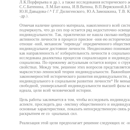
Л.К.Порфирьева и др.), а также исследования исторического
С.С.Батенина, Л.М.Бат-кина, И.В.Ватина, В.П.Веряскиной,Б.
Ю.Н.Давыдова-/.^ Г.Г.Дилигенского, Ю.А.Замошкина, Т.В. К
-др.).
Отмечая наличие ценного материала, накопленного всей систем
подчеркнуть, что до сих пор остается ряд недостаточно осве
индивидуальности. Так, практически не нашла сколько-нибу
активности личности в процессе присвое -ния ею историчес
отноше -ний, механизм "перевода" опредмеченного обществе
индивидуальное достояние личности. Неоднозначно понимают
как направленность и! избирательность личности в социальн
исследована диалектика процессов социализации и индивиду
социализма. По-прежнему актуальным остается вопрос о струк
свойствах. Между тем, решение этих вопросов представляетс
марксистско-ленинской теории индивидуальности. Важнейшее
закономерностей исторического развития индивидуальности, 
индивидуального в социальном развитии личности* Не меньш
свободной, универсальной индивидуальности высшей фазы ком
идеала, цели всей человеческой истории.
Цель работы заключается в том, чтобы исследовать индивиду
аспекте, проследить диа -лектику общественного и индивидуал
основные характеристики, показать непосредственную связь 
раскрытием ее со -циальных сил.
Реализация этой цели предполагает решение следующих ос -н