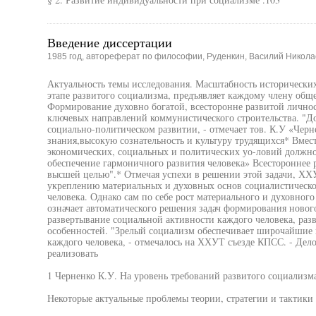
Введение диссертации
1985 год, автореферат по философии, Руденкин, Василий Никола
Актуальность темы исследования. Масштабность исторических 
этапе развитого социализма, предъявляет каждому члену обще
Формирование духовно богатой, всесторонне развитой личност
ключевых направлений коммунистического строительства. "Д
социально-политическом развитии, - отмечает тов. К.У «Черн
знания,высокую сознательность и культуру трудящихся* Вмест
экономических, социальных и политических уо-ловий должно 
обеспечение гармоничного развития человека» Всестороннее 
высшей целью".* Отмечая успехи в решении этой задачи, Х
укреплению материальных и духовных основ социалистическо
человека. Однако сам по себе рост материального и духовного
означает автоматического решения задач формирования новог
развертывание социальной активности каждого человека, разв
особенностей. "Зрелый социализм обеспечивает широчайшие 
каждого человека, - отмечалось на ХХУТ съезде КПСС. - Дело
реализовать
1 Черненко К.У. На уровень требований развитого социализма
Некоторые актуальные проблемы теории, стратегии и тактики