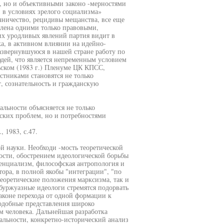
, но и объективными законо -мерностями
 в условиях зрелого социализма»
чничество, рецидивы мещанства, все еще
влена одними только правовыми,
х уродливых явлений партия видит в
а, в активном влиянии на идейно-
азвернувшуюся в нашей стране работу по
ей, что является непременным условием
ьском (1983 г.) Пленуме ЦК КПСС,
астниками становятся не только
т, сознательность и гражданскую
льности объясняется не только
ских проблем, но и потребностями
 1983, с.47.
й науки. Необходи -мость теоретической
ости, обострением идеологической борьбы
тенциализм, философская антропология и
тора, в полной якобы "интеграции", "по
еоретические положения марксизма, так и
буржуазные идеологи стремятся подорвать
аконе перехода от одной формации к
Подобные представления широко
м человека. Дальнейшая разработка
альности, конкретно-исторический анализ