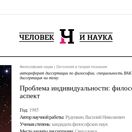
Философские науки
Онтология и теория познания
автореферат диссертации по философии, специальность ВАК
диссертация на тему:
Проблема индивидуальности: филос
аспект
Год:
1985
Автор научной работы:
Руденкин, Василий Николаевич
Ученая cтепень:
кандидата философских наук
Место защиты диссертации:
Свердловск