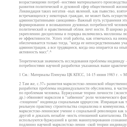
возрастающими потреб -ностями материального производства
развития политической и духовной сфер общественной жизни
Ликвидация таких негатив -ных явлений, как пьянство, взято
встречающихся у некоторых граждан, не может быть осущест
административными санкциями» Важный путь устранения эти
формировании и возвышении духовных потребностей человек
политический и нравственный облик личт ности. В широко р
укреплению дисциплины и порядка включились миллионы люд
ее эффективности. Успех этой работы, как отмечалось на июн
обеспечивается только тогда, "когда ее непосредственными уч
администрация, а все трудящиеся, когда она опирается на опы
активность масс".^
Теоретическая значимость исследования проблемы индивиду -а
потребностями научной разработки указанных выше црактиче
1 См.: Материалы Пленума ЦК КПСС, 14-15 июня 1983 г. ~ М.,
2 Там же, с.37» развития марксистско-ленинской общественно
разработки проблемы индивидуальности обусловлена, в частн
по проблемам человека. Буржуазные теории личности (экзис
др.) обвиняют марксизм в "забвении" роли человеческого фак
-глощении" индивида социальным цррцессом. Извращая как т
реальную практику строительства социализма и коммунизма, 
марксистско-ленинское учение о социальной революции как з
другой и доказать незыбле -мость отношений капитализма. 
используются буржуазией в целях манипулирования сознание
подлинно научной марксистско-ленин -ской теории индивиду