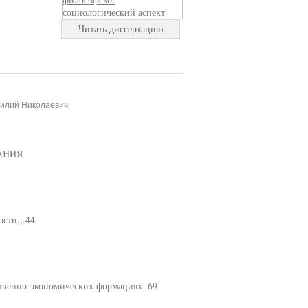
Читать диссертацию
силий Николаевич
АНИЯ
сти.;.44
ственно-экономических формациях .69