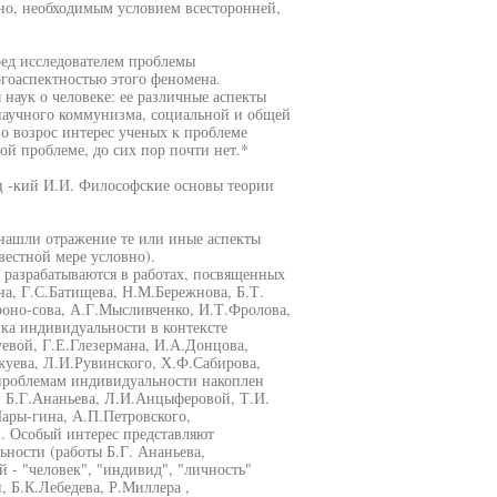
но, необходимым условием всесторонней,
ед исследователем проблемы
гоаспектностью этого феномена.
наук о человеке: ее различные аспекты
 научного коммунизма, социальной и общей
но возрос интерес ученых к проблеме
й проблеме, до сих пор почти нет.*
иц -кий И.И. Философские основы теории
 нашли отражение те или иные аспекты
вестной мере условно).
разрабатываются в работах, посвященных
а, Г.С.Батищева, Н.М.Бережнова, Б.Т.
роно-сова, А.Г.Мысливченко, И.Т.Фролова,
ика индивидуальности в контексте
уевой, Г.Е.Глезермана, И.А.Донцова,
жуева, Л.И.Рувинского, Х.Ф.Сабирова,
 проблемам индивидуальности накоплен
, Б.Г.Ананьева, Л.И.Анцыферовой, Т.И.
ары-гина, А.П.Петровского,
). Особый интерес представляют
ности (работы Б.Г. Ананьева,
й - "человек", "индивид", "личность"
, Б.К.Лебедева, Р.Миллера ,