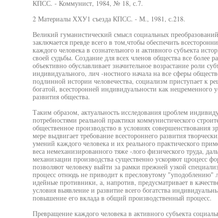
КПСС. - Коммунист, 1984, № 18, с.7.
2 Материалы ХХУ1 съезда КПСС. - М., 1981, с.218.
Великий гуманистический смысл социальных преобразований
заключается превде всего в том,чтобы обеспечить всесторонн
каждого человека в сознательного и активного субъекта исто
своей судьбы. Создание для всех членов общества все более 
объективно обуславливает значительное возрастание роли су
индивидуального, лич -ностного начала на все сферы общест
подлинной истории человечества, социализм приступает к 
богатой, всесторонней индивидуальности как нецременного 
развития общества.
Таким образом, актуальность исследования цроблем индивиду
потребностями реальной практики коммунистического строит
общественное производство в условиях совершенствования зр
мере выдвигает требование всестороннего развития творчески
умений каждого человека и их реального практического прим
веса немеханизированного тяже -лого физического труда, да
механизации производства существенно ускоряют цроцесс фо
позволяют человеку выйти за рамки прежней узкой специализ
процесс отнюдь не приводит к пресловутому "уподоблению" л
идейные противники, а, напротив, предусматривает в качест
условия выявление и развитие всего богатства индивидуальны
повышение его вклада в общий производственный процесс.
Превращение каждого человека в активного субъекта социаль