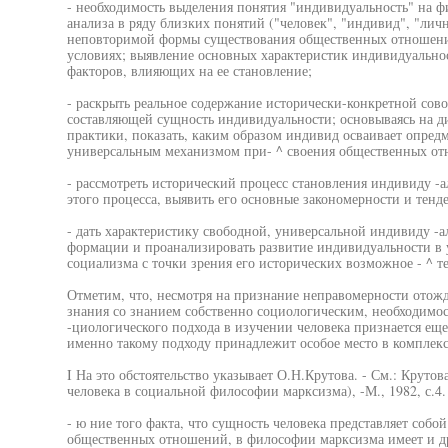
- необходимость выделения понятия "индивидуальность" на 
анализа в ряду близких понятий ("человек", "индивид", "лич
неповторимой формы существования общественных отношени
условиях; выявление основных характеристик индивидуально
факторов, влияющих на ее становление;
- раскрыть реальное содержание исторически-конкретной со
составляющей сущность индивидуальности; основываясь на д
практики, показать, каким образом индивид осваивает опред
универсальным механизмом при- ^ своения общественных о
- рассмотреть исторический процесс становления индивиду -
этого процесса, выявить его основные закономерности и тенд
- дать характеристику свободной, универсальной индивиду -
формации и проанализировать развитие индивидуальности в 
социализма с точки зрения его исторических возможное - ^ те
Отметим, что, несмотря на признание неправомерности отож
знания со знанием собственно социологическим, необходимо
-циологического подхода в изучении человека признается ещ
именно такому подходу принадлежит особое место в комплек
I На это обстоятельство указывает О.Н.Крутова. - См.: Крутов
человека в социальной философии марксизма), -М., 1982, с.4.
- ю ние того факта, что сущность человека представляет соб
общественных отношений, в философии марксизма имеет и др