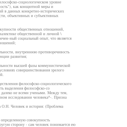
философско-социологическом уровне
ность"), как конщютной меры и
й в данных конкретно-исторических
сти, объективных и субъективных
вокупности общественных отношений,
иалектике общественной и личной \
мечен-ный социальный опыт, что является
тношений;
альности, внутреннюю противоречивость
енции развития;
альности высшей фазы коммунистической
условиях совершенствования зрелого
й.
дествления философско-социологического
сть выделения философско-со
е далеко не всеми учеными. Между тем,
сном исследовании человека^-. Призна
а О.Н. Человек и история: (Проблема
ой определенную совокупность
угую сторону - сам человек понимается ею