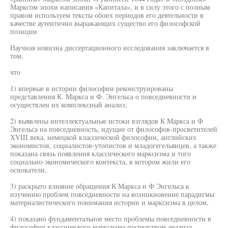
Марксом эпохи написания «Капитала», и в силу этого с полным
правом используем тексты обоих периодов его деятельности в
качестве аутентично выражающих существо его философской
позиции
Научная новизна диссертационного исследования заключается в
том,
что
1) впервые в истории философии реконструированы
представления К. Маркса и Ф. Энгельса о повседневности и
осуществлен их комплексный анализ;
2) выявлены интеллектуальные истоки взглядов К Маркса и Ф
Энгельса на повседневность, идущие от философов-просветителей
XVIII века, немецкой классической философии, английских
экономистов, социалистов-утопистов и младогегельянцев, а также
показана связь появления классического марксизма и того
социально-экономического контекста, в котором жили его
основатели,
3) раскрыто влияние обращения К Маркса и Ф Энгельса к
изучению проблем повседневности на возникновение парадигмы
материалистического понимания истории и марксизма в целом,
4) показано фундаментальное место проблемы повседневности в
философии классического марксизма посредством анализа