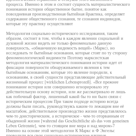
процесса. Именно в этом и состоит сущность материалистического
понимания истории общественное бытие, понятое как
повседневная производственная бытийная йрактика, определяет
содержание общественного сознания, те сознания индивидов,
которые эту практику осуществляют
Методология социально-исторического исследования, таким
образом, состоит в том, чтобы в каждом явлении социальной и
духовной жизни видеть не только феноменально данную
поверхность, «обманчивую видимость вещей» (Маркс), но
исследовать те бытийные основания, которые стоят по ту сторону
феноменологической видимости Поэтому марксистская
методология материалистического понимания истории идет от
фиксации поверхности обнаруживаемого явления к тем
бытийным основаниям, которые это явление породили, к
основаниям, в своей сущности представляющие действительный
жизненный процесс [wirklichen Lebensprozeß]. «Все прежнее
понимание истории или совершенно игнорировало эту
действительную основу истории, или же рассматривало ее лишь
как побочный фактор, лишенный какой бы то ни было связи с
историческим процессом При таком подходе историю всегда
должны были писать, руководствуясь каким-то лежащим вне её
масштабом, действительное производство жизни представлялось
чем-то доисторическим, а историческое - чем-то оторванным от
обыденной жизни [wahrend das Geschichtliche als das vom gemeinen
Leben Getrennte], чем-то стоящим вне мира и над миром»7
Именно на основе этой методологии К Маркс и Ф Энгельс
проводили все свои социально-исторические научные