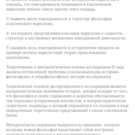
показать, что повседневность понимается в классическом
марксизме именно сквозь призму этого подхода,
3) выявить место повседневности в структуре философии
классического марксизма,
4) исследовать представления классиков марксизма о сущности,
структуре и внутренних механизмах повседневной деятельности,
5) раскрыть роль повседневности в историческом процессе на
примере анализа марксистской теории происхождения
капитализма
Теоретические и методологические основы исследования В ходе
анализа поставленной проблемы использовался ряд историко-
философских и общефилософских методов исследования
Теоретической основой диссертационного исследования является
материалистическое понимание истории, которое исходит из того,
что философия в своём содержании и развитии обуславливается
тем социально-историческим контекстом, в котором практически
существуют индивиды и который отражается в их сознании в виде
определённых теоретических представлений о своем собственном
бытии
Методология исследования базируется на принципе, согласно
которому всякая философия представляет собой внутренне
целостное (хотя зачастую и весьма противоречивое)