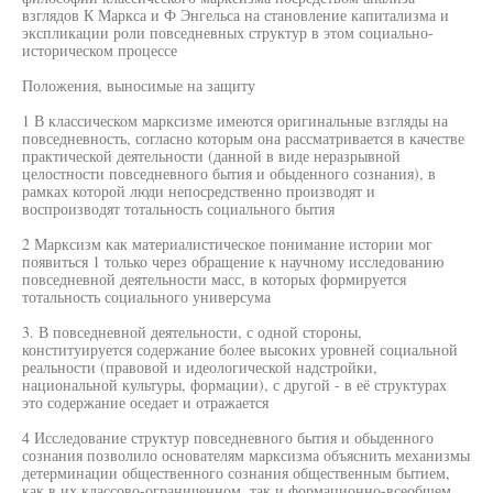
взглядов К Маркса и Ф Энгельса на становление капитализма и
экспликации роли повседневных структур в этом социально-
историческом процессе
Положения, выносимые на защиту
1 В классическом марксизме имеются оригинальные взгляды на
повседневность, согласно которым она рассматривается в качестве
практической деятельности (данной в виде неразрывной
целостности повседневного бытия и обыденного сознания), в
рамках которой люди непосредственно производят и
воспроизводят тотальность социального бытия
2 Марксизм как материалистическое понимание истории мог
появиться 1 только через обращение к научному исследованию
повседневной деятельности масс, в которых формируется
тотальность социального универсума
3. В повседневной деятельности, с одной стороны,
конституируется содержание более высоких уровней социальной
реальности (правовой и идеологической надстройки,
национальной культуры, формации), с другой - в её структурах
это содержание оседает и отражается
4 Исследование структур повседневного бытия и обыденного
сознания позволило основателям марксизма объяснить механизмы
детерминации общественного сознания общественным бытием,
как в их классово-ограниченном, так и формационно-всеобщем