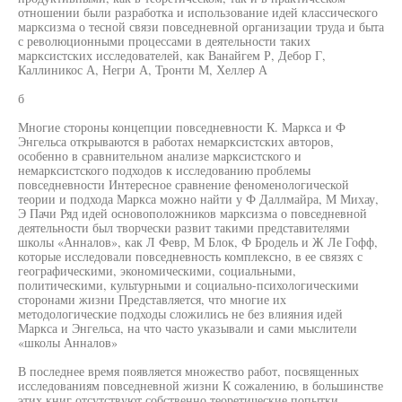
отношении были разработка и использование идей классического
марксизма о тесной связи повседневной организации труда и быта
с революционными процессами в деятельности таких
марксистских исследователей, как Ванайгем Р, Дебор Г,
Каллиникос А, Негри А, Тронти М, Хеллер А
б
Многие стороны концепции повседневности К. Маркса и Ф
Энгельса открываются в работах немарксистских авторов,
особенно в сравнительном анализе марксистского и
немарксистского подходов к исследованию проблемы
повседневности Интересное сравнение феноменологической
теории и подхода Маркса можно найти у Ф Даллмайра, М Михау,
Э Пачи Ряд идей основоположников марксизма о повседневной
деятельности был творчески развит такими представителями
школы «Анналов», как Л Февр, М Блок, Ф Бродель и Ж Ле Гофф,
которые исследовали повседневность комплексно, в ее связях с
географическими, экономическими, социальными,
политическими, культурными и социально-психологическими
сторонами жизни Представляется, что многие их
методологические подходы сложились не без влияния идей
Маркса и Энгельса, на что часто указывали и сами мыслители
«школы Анналов»
В последнее время появляется множество работ, посвященных
исследованиям повседневной жизни К сожалению, в большинстве
этих книг отсутствуют собственно теоретические попытки