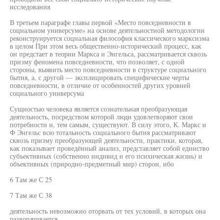
исследования
В третьем параграфе главы первой «Место повседневности в
социальном универсуме» на основе деятельностной методологии
реконструируется социальная философия классического марксизма
в целом При этом весь общественно-исторический процесс, как
он предстает в теории Маркса и Энгельса, рассматривается сквозь
призму феномена повседневности, что позволяет, с одной
стороны, выявить место повседневности в структуре социального
бытия, а, с другой — эксплицировать специфические черты
повседневности, в отличие от особенностей других уровней
социального универсума
Сущностью человека является сознательная преобразующая
деятельность, посредством которой люди удовлетворяют свои
потребности и, тем самым, существуют. В силу этого, К. Маркс и
Ф Энгельс всю тотальность социального бытия рассматривают
сквозь призму преобразующей деятельности, практики, которая,
как показывает проведённый анализ, представляет собой единство
субъективных (собственно индивид и его психическая жизнь) и
объективных (природно-предметный мир) сторон, ибо
6 Там же С 25
7 Там же С 38
деятельность невозможно оторвать от тех условий, в которых она
разворачивается