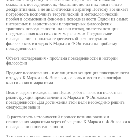
осмыслить повседневность, -большинство из них носит чисто
дескриптивный, а не аналитический характер Поэтому возникает
потребность восполнить теоретический и методологический
пробел в осмыслении феномена повседневности Одной из самых
интересных и эвристически плодотворных философских
трактовок повседневности, на наш взгляд, является позиция,
представленная классическим марксизмом Предлагаемое
исследование - попытка теоретической реконструкции
философских взглядов К Маркса и Ф Энгельса на проблему
повседневности
Объект исследования - проблема повседневности в истории
философии
Предмет исследования - имплицитная концепция повседневности
в трудах К Маркса и Ф Энгельса, ее роль и место в философии
классического марксизма
Цель и задачи исследования Целью работы является целостная
реконструкция представлений К Маркса и Ф Энгельса о
повседневности Для достижения этой цели необходимо решить
следующие задачи
1) рассмотреть исторический процесс возникновения и
становления марксизма через обращение К Маркса и Ф Энгельса к
исследованию повседневности,
2) провести анализ деятельностной методологии марксизма и