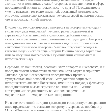
экономики и политики, с одной стороны, и изменениями в сфере
повседневной жизни широких масс - с другой Повседневность
уже не выглядит тотально инертной, застывшей реальностью, -
она экзистенциально захватывает человека своей изменчивостью,
что и порождает к ней интерес
В условиях технологического прогресса на историческую сцену
вновь вернулся конкретный человек, ранее подавляемый и
скрывающийся за внешней видимостью действий «масс»,
«классов» и различных иных анонимных «структур» «Поворот к
повседневности» как раз-то и является одной из сторон этого
«антропологического поворота» Человек предстает сегодня в
качестве подлинного творца истории Именно отсюда берет свое
начало насущная потребность в гуманизации социальных и
исторических наук
Первыми, на наш взгляд, осознали этот поворот и к человеку, и к
повседневности основатели марксизма Карл Маркс и Фридрих
Энгельс, сделав исследования повседневных практик
фундаментальной основой своей методологии социально-
исторического анализа Более того, именно их подход к феномену
повседневности оказал серьезное влияние на понимание
категории «повседневность» во многих современных
марксистских и немарксистских концепциях
Но в отечественной истории философии господствует совершенно
иное представление, согласно которому в марксизме вообще и у
Маркса/Энгельса в частности, никогда не было и не могло