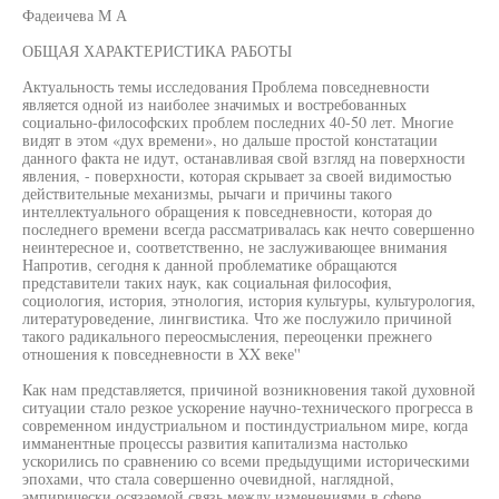
Фадеичева М А
ОБЩАЯ ХАРАКТЕРИСТИКА РАБОТЫ
Актуальность темы исследования Проблема повседневности
является одной из наиболее значимых и востребованных
социально-философских проблем последних 40-50 лет. Многие
видят в этом «дух времени», но дальше простой констатации
данного факта не идут, останавливая свой взгляд на поверхности
явления, - поверхности, которая скрывает за своей видимостью
действительные механизмы, рычаги и причины такого
интеллектуального обращения к повседневности, которая до
последнего времени всегда рассматривалась как нечто совершенно
неинтересное и, соответственно, не заслуживающее внимания
Напротив, сегодня к данной проблематике обращаются
представители таких наук, как социальная философия,
социология, история, этнология, история культуры, культурология,
литературоведение, лингвистика. Что же послужило причиной
такого радикального переосмысления, переоценки прежнего
отношения к повседневности в XX веке''
Как нам представляется, причиной возникновения такой духовной
ситуации стало резкое ускорение научно-технического прогресса в
современном индустриальном и постиндустриальном мире, когда
имманентные процессы развития капитализма настолько
ускорились по сравнению со всеми предыдущими историческими
эпохами, что стала совершенно очевидной, наглядной,
эмпирически осязаемой связь между изменениями в сфере