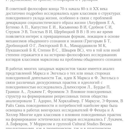
В советской философии конца 70-х начала 80-х it XX века
достаточно подробно исследовались идеи классиков о структурах
повседневного уклада жизни, особенно в связи с проблемой
демаркации социалистического образа жизни (Ануфриев Е А,
Бутенко А П., Капустин Е И., Касьяненко В И, Сдобнов С И,
Струков Э В, Толстых В И, Щербицкий В В ) В это же время
появляется интерес к превращенным формам, лежащим в основе
механизмов обыденного сознания и знания (Григорьян Б Т,
Дробницкий О Г, Лекторский В А., Мамардашвили М К,
Пукшанский Б Я, Степин В С , Швырев ВС), что в той или иной
степени отражается и на историко-философских исследованиях
взглядов классиков марксизма на проблемы обыденного сознания
В работах многих западных марксистов также имеется анализ
представлений Маркса и Энгельса о тех или иных сторонах
повседневной деятельности Так, идеи К Маркса и Ф. Энгельса о
связи различных дискурсивных практик и идеологий с
повседневностью исследовались Дльтюссером Л., Бурдье П,
Грамши А., Лукачем Г, Фроммом Э. Влияние повседневных
структур на формирование репрессивных типов общества
анализировали Т. Адорно, М Хоркхаймер, Г Маркузе, Э Фромм, В
Райх Связь повседневности и потребностей наиболее ярко была
освещена в работах венгерских исследователей Ф Фехера и А
Хеллер Многие идеи классиков о влиянии повседневных практик
на формирование эстетических взглядов исследовались Г Лукачем,
А Лефевром, У Моррисом и группой Cultural Studies Весьма
продуктивными, как в теоретическом, так и в практическом