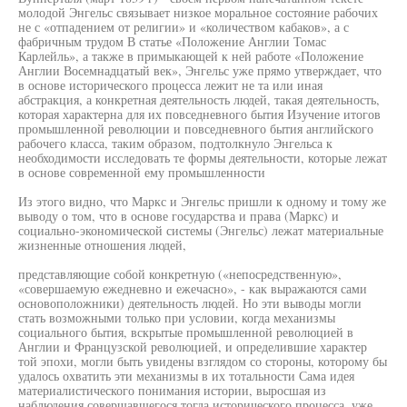
молодой Энгельс связывает низкое моральное состояние рабочих
не с «отпадением от религии» и «количеством кабаков», а с
фабричным трудом В статье «Положение Англии Томас
Карлейль», а также в примыкающей к ней работе «Положение
Англии Восемнадцатый век», Энгельс уже прямо утверждает, что
в основе исторического процесса лежит не та или иная
абстракция, а конкретная деятельность людей, такая деятельность,
которая характерна для их повседневного бытия Изучение итогов
промышленной революции и повседневного бытия английского
рабочего класса, таким образом, подтолкнуло Энгельса к
необходимости исследовать те формы деятельности, которые лежат
в основе современной ему промышленности
Из этого видно, что Маркс и Энгельс пришли к одному и тому же
выводу о том, что в основе государства и права (Маркс) и
социально-экономической системы (Энгельс) лежат материальные
жизненные отношения людей,
представляющие собой конкретную («непосредственную»,
«совершаемую ежедневно и ежечасно», - как выражаются сами
основоположники) деятельность людей. Но эти выводы могли
стать возможными только при условии, когда механизмы
социального бытия, вскрытые промышленной революцией в
Англии и Французской революцией, и определившие характер
той эпохи, могли быть увидены взглядом со стороны, которому бы
удалось охватить эти механизмы в их тотальности Сама идея
материалистического понимания истории, выросшая из
наблюдения совершавшегося тогда исторического процесса, уже