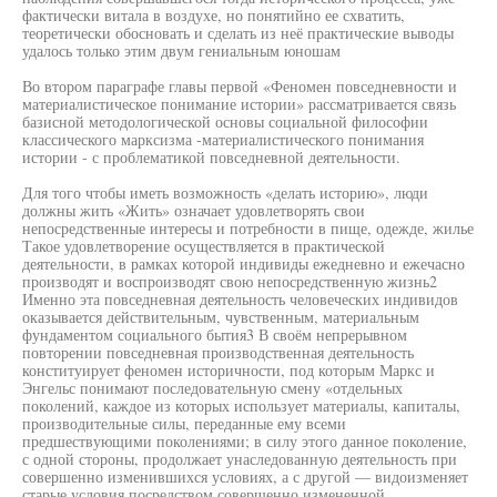
фактически витала в воздухе, но понятийно ее схватить,
теоретически обосновать и сделать из неё практические выводы
удалось только этим двум гениальным юношам
Во втором параграфе главы первой «Феномен повседневности и
материалистическое понимание истории» рассматривается связь
базисной методологической основы социальной философии
классического марксизма -материалистического понимания
истории - с проблематикой повседневной деятельности.
Для того чтобы иметь возможность «делать историю», люди
должны жить «Жить» означает удовлетворять свои
непосредственные интересы и потребности в пище, одежде, жилье
Такое удовлетворение осуществляется в практической
деятельности, в рамках которой индивиды ежедневно и ежечасно
производят и воспроизводят свою непосредственную жизнь2
Именно эта повседневная деятельность человеческих индивидов
оказывается действительным, чувственным, материальным
фундаментом социального бытия3 В своём непрерывном
повторении повседневная производственная деятельность
конституирует феномен историчности, под которым Маркс и
Энгельс понимают последовательную смену «отдельных
поколений, каждое из которых использует материалы, капиталы,
производительные силы, переданные ему всеми
предшествующими поколениями; в силу этого данное поколение,
с одной стороны, продолжает унаследованную деятельность при
совершенно изменившихся условиях, а с другой — видоизменяет
старые условия посредством совершенно измененной