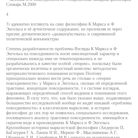
Словарь М,2000
4
3) адекватно взглянуть на саму философию К Маркса и Ф
Энгельса и её аутентичное содержание, не преломляя ее через
призму догматического «диамата/истмата» и современной
политической конъюнктуры
Степень разработанности проблемы Взгляды К Маркса и Ф
Энгельса на повседневность носят имплицитный характер и
специально никогда ими не тематизировались и не
разрабатывались в качестве особой «теории», поскольку были
органически вплетены в целостный комплекс методологии
материалистического понимания истории Поэтому
принципиально можно вести речь не столько о «теории
повседневности» у Маркса и Энгельса, сколько об определенной
трактовке, концепции повседневности, т е системе взглядов,
выражающих определённый способ видения и понимания этого
феномена. В силу того, что, как было указано выше, подавляющее
большинство исследователей вообще не видят никакой «проблемы
повседневности» в классическом марксизме, в истории
философии до сих пор не появилось специального исследования,
посвященного анализу трактовки повседневности, имеющейся в
скрытом виде в произведениях К Маркса и Ф Энгельса
Крупнейшие историки марксистской философии (Андерсон П,
БаГатурия Г А, Лапин Н И., Меринг Ф , Мысливченко А Г,
Ойзерман Т И , Серебряков М В ) никогда не акцентировали