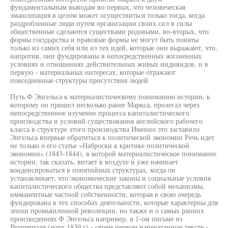
фундаментальным выводам во-первых, что человеческая
эмансипация в целом может осуществиться только тогда, когда
раздробленные люди путем организации своих сил в силы
общественные сделаются существами родовыми, во-вторых, что
формы государства и правовые формы не могут быть поняты
только из самих себя или из тех идей, которые они выражают, что,
напротив, они фундированы в непосредственных жизненных
условиях и отношениях действительных живых индивидов, и в
первую - материальных интересах, которые отражают
повседневные структуры присутствия людей
Путь Ф Энгельса к материалистическому пониманию истории, к
которому он пришел несколько ранее Маркса, пролегал через
непосредственное изучение процесса капиталистического
производства и условий существования английского рабочего
класса в структуре этого производства Именно это заставило
Энгельса впервые обратиться к политической экономии Речь идет
не только о его статье «Наброски к критике политической
экономии» (1843-1844), в которой материалистическое понимание
истории, так сказать, витает в воздухе и уже начинает
конденсироваться в понятийных структурах, когда он
устанавливает, что экономические законы и социальные условия
капиталистического общества представляют собой механизмы,
имманентные частной собственности, которая в свою очередь
фундирована в тех способах деятельности, которые характерны для
эпохи промышленной революции, но также и о самых ранних
произведениях Ф Энгельса например, в 1-ом письме из
Вупперталя (март 1839 г) - своем первом напечатанном тексте -