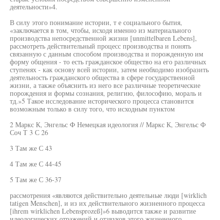
деятельности»4.
В силу этого понимание истории, т е социального бытия,
«заключается в том, чтобы, исходя именно из материального
производства непосредственной жизни [unmittelbaren Lebens],
рассмотреть действительный процесс производства и понять
связанную с данным способом производства и порожденную им
форму общения - то есть гражданское общество на его различных
ступенях - как основу всей истории, затем необходимо изобразить
деятельность гражданского общества в сфере государственной
жизни, а также объяснить из него все различные теоретические
порождения и формы сознания, религию, философию, мораль и
тд.»5 Такое исследование исторического процесса становится
возможным только в силу того, что исходным пунктом
2 Маркс К, Энгельс Ф Немецкая идеология // Маркс К, Энгельс Ф
Соч Т 3 С 26
3 Там же С 43
4 Там же С 44-45
5 Там же С 36-37
рассмотрения «являются действительно деятельные люди [wirklich
tatigen Menschen], и из их действительного жизненного процесса
[ihrem wirklichen Lebensprozeß]»6 выводится также и развитие
идеологических отражений и отзвуков этого жизненного