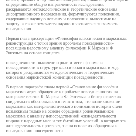
определившие общую направленность исследования,
раскрываются методологические и теоретические основания
диссертационного исследования, формулируются положения,
содержащие научную новизну и положения, выносимые на
защиту, а также отмечается научно-практическая значимость
исследования
Первая глава диссертации «Философия классического марксизма:
реконструкция с точки зрения проблемы повседневности»
посвящена целостному анализу философии К Маркса и Ф
Энгельса на основе концепта
повседневности, выявлению роли и места феномена
повседневности в структуре классического марксизма, в ходе
которого раскрываются методологические и теоретические
основания марксистской концепции повседневности.
В первом параграфе главы первой «Становление философии
марксизма через обращение к проблеме повседневности» на
материале текстов К. Маркса и Ф. Энгельса и биографических
свидетельств обосновывается тезис о том, что возникновение
марксизма как материалистического понимания истории стало
возможным только на основе обращения родоначальников
марксизма к анализу непосредственной жизнедеятельности
широких народных масс и тех бытийных условий, в которых эта
жизнедеятельность протекает, т.е на основе их обращения к
исследованию повседневности