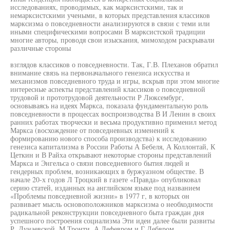
исследованиях, проводимых, как марксистскими, так и
немарксистскими учеными, в которых представления классиков
марксизма о повседневности анализируются в связи с теми или
иными специфическими вопросами В марксистской традиции
многие авторы, проводя свои изыскания, мимоходом раскрывали
различные стороны
взглядов классиков о повседневности. Так, Г.В. Плеханов обратил
внимание связь на первоначального генезиса искусства и
механизмов повседневного труда и игры, вскрыв при этом многие
интересные аспекты представлений классиков о повседневной
трудовой и прототрудовой деятельности Р Люксембург,
основываясь на идеях Маркса, показала фундаментальную роль
повседневности в процессах воспроизводства В И Ленин в своих
ранних работах творчески и весьма продуктивно применил метод
Маркса (восхождение от повседневных изменений к
формированию нового способа производства) к исследованию
генезиса капитализма в России Работы А Бебеля, А Коллонтай, К
Цеткин и В Райха открывают некоторые стороны представлений
Маркса и Энгельса о связи повседневного бытия людей и
гендерных проблем, возникающих в буржуазном обществе. В
начале 20-х годов Л Троцкий в газете «Правда» опубликовал
серию статей, изданных на английском языке под названием
«Проблемы повседневной жизни» в 1977 г, в которых он
развивает мысль основоположников марксизма о необходимости
радикальной реконструкции повседневного быта граждан дня
успешного построения социализма Эти идеи далее были развиты
Р. Дунаевской, М Тронти, А Лефевром и Г Дебвром