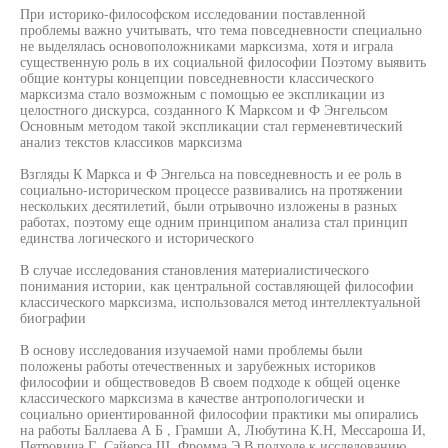
При историко-философском исследовании поставленной
проблемы важно учитывать, что тема повседневности специально
не выделялась основоположниками марксизма, хотя и играла
существенную роль в их социальной философии Поэтому выявить
общие контуры концепции повседневности классического
марксизма стало возможным с помощью ее экспликации из
целостного дискурса, созданного К Марксом и Ф Энгельсом
Основным методом такой экспликации стал герменевтический
анализ текстов классиков марксизма
Взгляды К Маркса и Ф Энгельса на повседневность и ее роль в
социально-историческом процессе развивались на протяжении
нескольких десятилетий, были отрывочно изложены в разных
работах, поэтому еще одним принципом анализа стал принцип
единства логического и исторического
В случае исследования становления материалистического
понимания истории, как центральной составляющей философии
классического марксизма, использовался метод интеллектуальной
биографии
В основу исследования изучаемой нами проблемы были
положены работы отечественных и зарубежных историков
философии и обществоведов В своем подходе к общей оценке
классического марксизма в качестве антропологически и
социально ориентированной философии практики мы опирались
на работы Баллаева А Б , Грамши А, Любутина К.Н, Мессароша И,
Петровича Г, Сайерса Ш, Фромма Э В подходе к исследованию