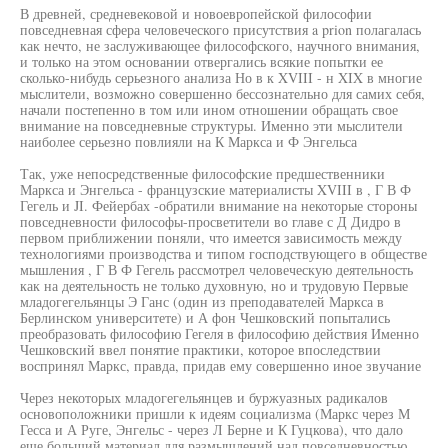
В древней, средневековой и новоевропейской философии
повседневная сфера человеческого присутствия a prion полагалась
как нечто, не заслуживающее философского, научного внимания,
и только на этом основании отвергались всякие попытки ее
сколько-нибудь серьезного анализа Но в к XVIII - н XIX в многие
мыслители, возможно совершенно бессознательно для самих себя,
начали постепенно в том или ином отношении обращать свое
внимание на повседневные структуры. Именно эти мыслители
наиболее серьезно повлияли на К Маркса и Ф Энгельса
Так, уже непосредственные философские предшественники
Маркса и Энгельса - французские материалисты XVIII в , Г В Ф
Гегель и JI. Фейербах -обратили внимание на некоторые стороны
повседневности философы-просветители во главе с Д Дидро в
первом приближении поняли, что имеется зависимость между
технологиями производства и типом господствующего в обществе
мышления , Г В Ф Гегель рассмотрел человеческую деятельность
как на деятельность не только духовную, но и трудовую Первые
младогегельянцы Э Ганс (один из преподавателей Маркса в
Берлинском университете) и А фон Чешковский попытались
преобразовать философию Гегеля в философию действия Именно
Чешковский ввел понятие практики, которое впоследствии
воспринял Маркс, правда, придав ему совершенно иное звучание
Через некоторых младогегельянцев и буржуазных радикалов
основоположники пришли к идеям социализма (Маркс через М
Гесса и А Руге, Энгельс - через Л Берне и К Гуцкова), что дало
еще больший материал для размышлений над повседневностью