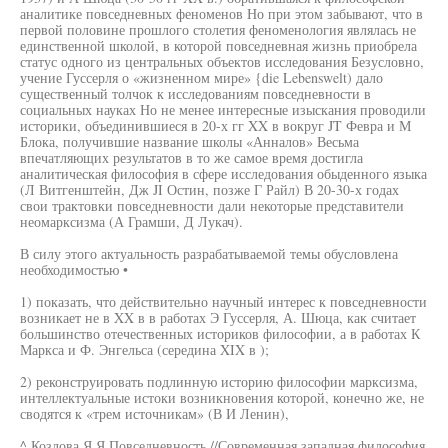
аналитике повседневных феноменов Но при этом забывают, что в
первой половине прошлого столетия феноменология являлась не
единственной школой, в которой повседневная жизнь приобрела
статус одного из центральных объектов исследования Безусловно,
учение Гуссерля о «жизненном мире» {die Lebenswelt) дало
существенный толчок к исследованиям повседневности в
социальных науках Но не менее интересные изыскания проводили
историки, объединившиеся в 20-х гг XX в вокруг JT Февра и М
Блока, получившие название школы «Анналов» Весьма
впечатляющих результатов в то же самое время достигла
аналитическая философия в сфере исследования обыденного языка
(Л Витгенштейн, Дж JI Остин, позже Г Райл) В 20-30-х годах
свои трактовки повседневности дали некоторые представители
неомарксизма (А Грамши, Д Лукач).
В силу этого актуальность разрабатываемой темы обусловлена
необходимостью •
1) показать, что действительно научный интерес к повседневности
возникает не в XX в в работах Э Гуссерля, А. Шюца, как считает
большинство отечественных историков философии, а в работах К
Маркса и Ф. Энгельса (середина XIX в );
2) реконструировать подлинную историю философии марксизма,
интеллектуальные истоки возникновения которой, конечно же, не
сводятся к «трем источникам» (В И Ленин),
^ Козлова Я Я Повседневность //Современная западная философия