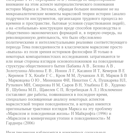
внимание на этом аспекте материалистического понимания
истории Маркса и Энгельса, обращая большее внимание не на
микроаналитические моменты марксовой теории истории (анализ
подручности инструментов, организации трудового процесса во
времени и пространстве, бытовые условия существования людей),
а на «глобальные» конструкции вроде способов производства и
общественно-экономических формаций и, в первую очередь, на
революционную деятельность, что было обусловлено
политическими и интеллектуальными реалиями соответствующего
периода Тема повседневности в классическом марксизме просто
«выпала» из поля зрения историков философии И только в
некоторых компаративистских исследованиях затрагиваются те
или иные стороны взглядов основоположников на повседневные
структуры общественного бытия (Бабаева А В , Белова А В ,
Золотухина-Аболина Е В , Ионин Л Г, Касавин И Т, Кемеров В Е
, Керимов Т X, Кнабе Г С , Кром М М, Лучанкин А И, Марков Б В
, Марковцева О Ю , Минюшин ФИ, Никитин С А, Пушкарева НЛ,
Руткевич МН, Смирнова Н М, Сыров В Н, Улыбина Е В , Худенко
В , Шубина М.П., Щавелев С П, Ястребицкая А Л.) Исключение
составляют две работы, появившиеся в последнее время,
специально посвященные анализу некоторых аспектов
марксистской теории повседневности, в которых имеются
оригинальные трактовки взглядов Маркса на эту проблему
«Марксизм и повседневная жизнь» Н Майкрофта (1996) и
«Марксизм и конвергенция утопии и повседневности» М
Гарднера (2006)
Иная тенденция наблюдается в конкретных социальных