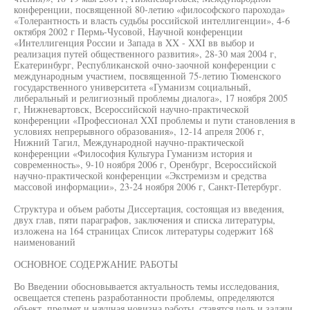
конференции, посвященной 80-летию «философского парохода»
«Толерантность и власть судьбы российской интеллигенции», 4-6
октября 2002 г Пермь-Чусовой, Научной конференции
«Интеллигенция России и Запада в XX - XXI вв выбор и
реализация путей общественного развития», 28-30 мая 2004 г,
Екатеринбург, Республиканской очно-заочной конференции с
международным участием, посвященной 75-летию Тюменского
государственного университета «Гуманизм социальный,
либеральный и религиозный проблемы диалога», 17 ноября 2005
г, Нижневартовск, Всероссийской научно-практической
конференции «Профессионал XXI проблемы и пути становления в
условиях непрерывного образования», 12-14 апреля 2006 г,
Нижний Тагил, Международной научно-практической
конференции «Философия Культура Гуманизм история и
современность», 9-10 ноября 2006 г, Оренбург, Всероссийской
научно-практической конференции «Экстремизм и средства
массовой информации», 23-24 ноября 2006 г, Санкт-Петербург.
Структура и объем работы Диссертация, состоящая из введения,
двух глав, пяти параграфов, заключения и списка литературы,
изложена на 164 страницах Список литературы содержит 168
наименований
ОСНОВНОЕ СОДЕРЖАНИЕ РАБОТЫ
Во Введении обосновывается актуальность темы исследования,
освещается степень разработанности проблемы, определяются
объект, предмет и научная новизна работы, ставятся цель и задачи,