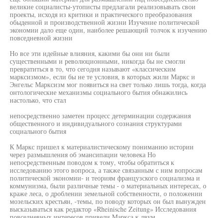
великие социалисты-утописты предлагали реализовывать свои
проекты, исходя из критики и практического преобразования
обыденной и производственной жизни Изучение политической
экономии дало еще один, наиболее решающий толчок к изучению
повседневной жизни
Но все эти идейные влияния, какими бы они ни были
существенными и революционными, никогда бы не смогли
превратиться в то, что сегодня называют «классическим
марксизмом», если бы не те условия, в которых жили Маркс и
Энгельс Марксизм мог появиться на свет только лишь тогда, когда
онтологические механизмы социального бытия обнажились
настолько, что стал
непосредственно заметен процесс детерминации содержания
общественного и индивидуального сознания структурами
социального бытия
К Маркс пришел к материалистическому пониманию истории
через размышления об эмансипации человека Но
непосредственным поводом к тому, чтобы обратиться к
исследованию этого вопроса, а также связанным с ним вопросам
политической экономии- и теориям французского социализма и
коммунизма, были различные темы - о материальных интересах, о
краже леса, о дроблении земельной собственности, о положении
мозельских крестьян, -темы, по поводу которых он был вынужден
высказываться как редактор «Rheinische Zeitung» Исследования
повседневных интересов привели Маркса к двум