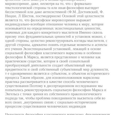
мировоззрение, даже, несмотря на то, что с формально-
текстологической стороны та или иная философия выглядит
бессистемной или даже антисистемной (Ф.М. Достоевский, Ф.
Ницше, Л Шестов, постмодернизм) Основой этой целостности
является то, что философское мировоззрение выражает
индивидуально-всеобщее отношение человека к миру, которое
основывается на определенных экзистенциальных ценностях,
значимых для каждого конкретного мыслителя Именно сквозь
призму этих фундаментальных ценностей и установок можно, с
одной стороны, целостно реконструировать взгляды мыслителя, с
другой стороны, адекватно понять отдельные моменты и аспекты
его учения Экзистенциальной установкой, лежащей в основе
социальной философии классического марксизма и особенно
философии К Маркса, является представление о человеке как
практическом существе, которое в своей сознательной
преобразующей деятельности создает объективный мир
предметности и свой собственный субъективный мир духовности,
т е одновременно является и субъектом, и объектом исторического
процесса Таким образом, для основоположников марксизма
практика рассматривается в качестве способа человеческого
существования Поэтому в диссертационном исследовании мы
попытались реконструировать социальную философию Маркса и
Энгельса с точки зрения их собственного праксеологического
подхода так, чтобы проблема повседневности высветила себя во
всех своих „внутренних связях с социально-историческим
процессом существования человеческих индивидов
Целостность философии классического марксизма, фундированная