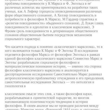
проблемы повседневности у К Маркса и Ф, Энгельса в ее'
различных аспектах мы ориентировались на разработки таких
ученых, как А Лефевр (процессы оповседневнивания различных
форм общественного сознания), А Хеллер (повседневность и
потребности в философии К Маркса), М Гарднер (практика и
«религия повседневности» обыденного сознания), Д Лукач (связь
повседневности и идеологии в классическом марксизме), Э
Фромм (роль повседневности в детерминации общественного
сознания общественным бытием посредством механизмов
социального характера)
Что касается подхода к понятию «классического марксизма», то в
него включаются только К Маркс и Ф Энгельс В исследовании
отделяется философия Маркса от философии Энгельса в рамках
единой философии классического марксизма Совместно Маркс и
Энгельс разрабатывали социальную философию и
материалистическое понимание истории, — именно эта сторона
философии классического марксизма и анализируется в
диссертационном исследовании Самостоятельно Маркс развивал
антропологическую проблематику отчуждения и его преодоления,
самостоятельные исследования Энгельса — это онтология и
гносеология в
классическом смысле этих слов, а также философия науки,
разрабатываемая в сциентистской парадигме, во многом
напоминающую позитивистскую тенденцию в истории
философии. В своем анализе мы не проводим различия между
«ранним» Марксом эпохи «Рукописей 1844 года» и «поздним»