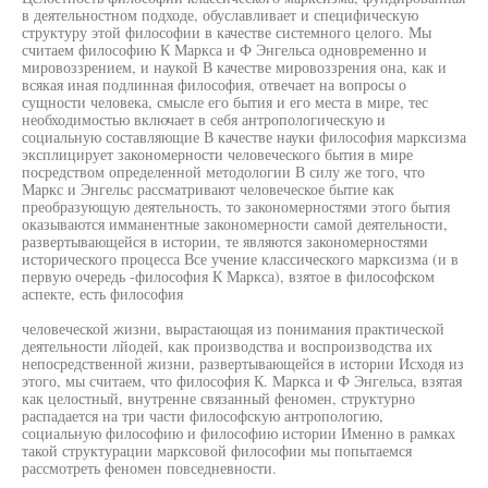
в деятельностном подходе, обуславливает и специфическую
структуру этой философии в качестве системного целого. Мы
считаем философию К Маркса и Ф Энгельса одновременно и
мировоззрением, и наукой В качестве мировоззрения она, как и
всякая иная подлинная философия, отвечает на вопросы о
сущности человека, смысле его бытия и его места в мире, тес
необходимостью включает в себя антропологическую и
социальную составляющие В качестве науки философия марксизма
эксплицирует закономерности человеческого бытия в мире
посредством определенной методологии В силу же того, что
Маркс и Энгельс рассматривают человеческое бытие как
преобразующую деятельность, то закономерностями этого бытия
оказываются имманентные закономерности самой деятельности,
развертывающейся в истории, те являются закономерностями
исторического процесса Все учение классического марксизма (и в
первую очередь -философия К Маркса), взятое в философском
аспекте, есть философия
человеческой жизни, вырастающая из понимания практической
деятельности лйодей, как производства и воспроизводства их
непосредственной жизни, развертывающейся в истории Исходя из
этого, мы считаем, что философия К. Маркса и Ф Энгельса, взятая
как целостный, внутренне связанный феномен, структурно
распадается на три части философскую антропологию,
социальную философию и философию истории Именно в рамках
такой структурации марксовой философии мы попытаемся
рассмотреть феномен повседневности.