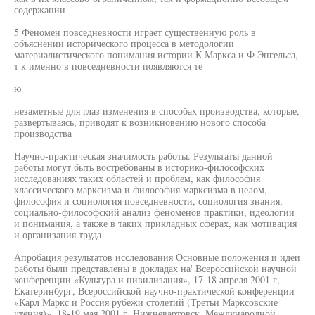
содержании
5 Феномен повседневности играет существенную роль в
объяснении исторического процесса в методологии
материалистического понимания истории К Маркса и Ф Энгельса,
т к именно в повседневности появляются те
ю
незаметные для глаз изменения в способах производства, которые,
развертываясь, приводят к возникновению нового способа
производства
Научно-практическая значимость работы. Результаты данной
работы могут быть востребованы в историко-философских
исследованиях таких областей и проблем, как философия
классического марксизма и философия марксизма в целом,
философия и социология повседневности, социология знания,
социально-философский анализ феноменов практики, идеологии
и понимания, а также в таких прикладных сферах, как мотивация
и организация труда
Апробация результатов исследования Основные положения и идеи
работы были представлены в докладах на' Всероссийской научной
конференции «Культура и цивилизация», 17-18 апреля 2001 г,
Екатеринбург, Всероссийской научно-практической конференции
«Карл Маркс и Россия рубежи столетий (Третьи Марксовские
чтения)», 18-19 мая 2001 г, Нижневартовск, Международной