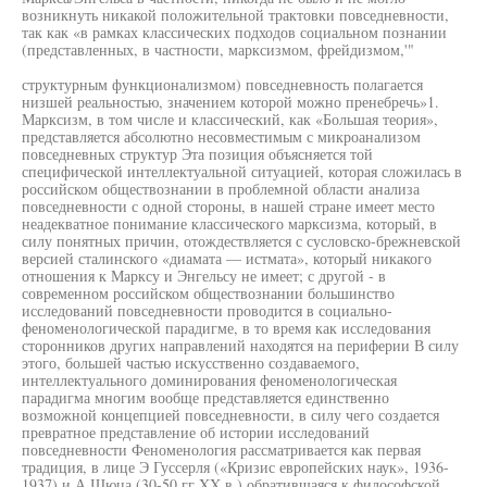
возникнуть никакой положительной трактовки повседневности,
так как «в рамках классических подходов социальном познании
(представленных, в частности, марксизмом, фрейдизмом,'"
структурным функционализмом) повседневность полагается
низшей реальностью, значением которой можно пренебречь»1.
Марксизм, в том числе и классический, как «Большая теория»,
представляется абсолютно несовместимым с микроанализом
повседневных структур Эта позиция объясняется той
специфической интеллектуальной ситуацией, которая сложилась в
российском обществознании в проблемной области анализа
повседневности с одной стороны, в нашей стране имеет место
неадекватное понимание классического марксизма, который, в
силу понятных причин, отождествляется с сусловско-брежневской
версией сталинского «диамата — истмата», который никакого
отношения к Марксу и Энгельсу не имеет; с другой - в
современном российском обществознании большинство
исследований повседневности проводится в социально-
феноменологической парадигме, в то время как исследования
сторонников других направлений находятся на периферии В силу
этого, большей частью искусственно создаваемого,
интеллектуального доминирования феноменологическая
парадигма многим вообще представляется единственно
возможной концепцией повседневности, в силу чего создается
превратное представление об истории исследований
повседневности Феноменология рассматривается как первая
традиция, в лице Э Гуссерля («Кризис европейских наук», 1936-
1937) и А Шюца (30-50 гг XX в.) обратившаяся к философской