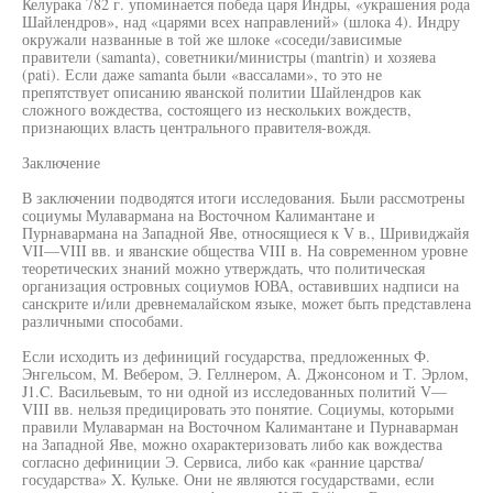
Келурака 782 г. упоминается победа царя Индры, «украшения рода
Шайлендров», над «царями всех направлений» (шлока 4). Индру
окружали названные в той же шлоке «соседи/зависимые
правители (samanta), советники/министры (mantrin) и хозяева
(pati). Если даже samanta были «вассалами», то это не
препятствует описанию яванской политии Шайлендров как
сложного вождества, состоящего из нескольких вождеств,
признающих власть центрального правителя-вождя.
Заключение
В заключении подводятся итоги исследования. Были рассмотрены
социумы Мулавармана на Восточном Калимантане и
Пурнавармана на Западной Яве, относящиеся к V в., Шривиджайя
VII—VIII вв. и яванские общества VIII в. На современном уровне
теоретических знаний можно утверждать, что политическая
организация островных социумов ЮВА, оставивших надписи на
санскрите и/или древнемалайском языке, может быть представлена
различными способами.
Если исходить из дефиниций государства, предложенных Ф.
Энгельсом, М. Вебером, Э. Геллнером, А. Джонсоном и Т. Эрлом,
J1.C. Васильевым, то ни одной из исследованных политий V—
VIII вв. нельзя предицировать это понятие. Социумы, которыми
правили Мулаварман на Восточном Калимантане и Пурнаварман
на Западной Яве, можно охарактеризовать либо как вождества
согласно дефиниции Э. Сервиса, либо как «ранние царства/
государства» X. Кульке. Они не являются государствами, если