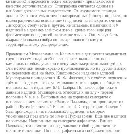
китайских) и археологические материалы - привлекаются в
качестве дополнительных. Эпиграфика считается одним из
наиболее достоверных свидетельств. От изучаемого периода
дошли 18 относительно точно датированных (иногда, впрочем, по
палеографическим основаниям) надписей на санскрите, считая
Лигорскую стелу (есть и другие, нечитаемые, памятники) и 9
надписей на древнемалайском языке, кроме того, ещё ряд
фрагментарных надписей на этих же языках. Они могут быть
охарактеризованы сообразно их хронологическому и
территориальному распределению.
Правлением Мулавармана на Калимантане датируется компактная
группа из семи надписей на санскрите, выполненных на
каменных столбах, условно именуемых «жертвенными» (уйра).
Эти источники неоднократно публиковались, но на русский язык
их переводов ещё не было. Классическое издание надписей
Мулавармана принадлежит Ж.-Ф. Фогелю, но с.учётом появления
трёх новых документов, упоминающих этого царя, необходимо
пользоваться и изданием Б.Ч. Чхабры. По палеографическим
данным надписи Мулавармана относятся к началу - первой
половине V в. н.э. Выполненные на хорошем санскрите с
использованием алфавита «Раннее Паллава», они происходят из
района Кутея (восточный Калимантан). С территории Западной
Явы происходят пять наскальных надписей, в которых
упоминается правитель по имени Пурнаварман. Ещё две надписи
не читаемы. Написанные на санскрите алфавитом «Раннее
Паллава», эти памятники представляют собой единственные
местные источники. По палеографическим соображениям, они