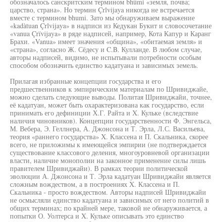
обозначалось санскритским термином bhûmi «земля, почва;
царство, страна». Но термин Çrlvijaya никогда не встречается
вместе с термином bhumi. Зато мы обнаруживаем выражение
«kadàtuan Çrlvijaya» в надписи из Кедукан Букит и словосочетание
«vanua Çrïvijaya» в ряде надписей, например, Кота Капур и Каранг
Брахи. «Vanua» имеет значения «община», «обитаемая земля» и
«страна», согласно Ж. Сёдесу и C.B. Кулланде. В любом случае,
авторы надписей, видимо, не испытывали потребности особым
способом обозначить единство кадатуана и зависимых земель.
Прилагая избранные концепции государства и его
предшественников к эмпирическим материалам по Шривиджайе,
можно сделать следующие выводы. Политая Шривиджайи, точнее,
её кадатуан, может быть охарактеризована как государство, если
принимать его дефиниции Х.Г. Райта и X. Кульке (вследствие
наличия чиновников). Концепции государственности Ф. Энгельса,
М. Вебера, Э. Геллнера, А. Джонсона и Т. Эрла, Л.С. Васильева,
теория «раннего государства» X. Классена и П. Скальника, скорее
всего, не приложимы к имеющейся эмпирии (не подтверждается
существование классового деления, многоуровневой организации
власти, наличие монополии на законное применение силы лишь
правителем Шривиджайи). В рамках теории политической
эволюции А. Джонсона и Т. Эрла кадатуан Шривиджайи является
сложным вождеством, а в построениях X. Классена и П.
Скальника - просто вождеством. Авторы надписей Шривиджайи
не осмысляли единство кадатуана и зависимых от него политий в
общих терминах; по крайней мере, таковой не обнаруживается, а
попытки О. Уолтерса и X. Кульке описывать это единство