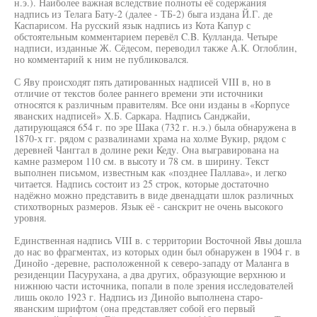
н.э.). Наиболее важная вследствие полноты её содержания
надпись из Телага Бату-2 (далее - ТБ-2) быга издана Й.Г. де
Каспарисом. На русский язык надпись из Кота Капур с
обстоятельным комментарием перевёл C.B. Кулланда. Четыре
надписи, изданные Ж. Сёдесом, переводил также А.К. Оглоблин,
но комментарий к ним не публиковался.
С Яву происходят пять датированных надписей VIII в, но в
отличие от текстов более раннего времени эти источники
относятся к различным правителям. Все они изданы в «Корпусе
яванских надписей» Х.Б. Саркара. Надпись Санджайи,
датирующаяся 654 г. по эре Шака (732 г. н.э.) была обнаружена в
1870-х гг. рядом с развалинами храма на холме Вукир, рядом с
деревней Чанггал в долине реки Кеду. Она выгравирована на
камне размером 110 см. в высоту и 78 см. в ширину. Текст
выполнен письмом, известным как «позднее Паллава», и легко
читается. Надпись состоит из 25 строк, которые достаточно
надёжно можно представить в виде двенадцати шлок различных
стихотворных размеров. Язык её - санскрит не очень высокого
уровня.
Единственная надпись VIII в. с территории Восточной Явы дошла
до нас во фрагментах, из которых один был обнаружен в 1904 г. в
Динойо -деревне, расположенной к северо-западу от Маланга в
резиденции Пасурухана, а два других, образующие верхнюю и
нижнюю части источника, попали в поле зрения исследователей
лишь около 1923 г. Надпись из Динойо выполнена старо-
яванским шрифтом (она представляет собой его первый