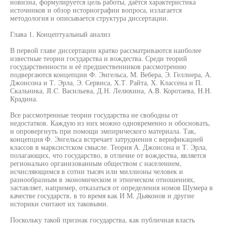
новизна, формулируется цель работы, даётся характеристика
источников и обзор историографии вопроса, излагается
методология и описывается структура диссертации.
Глава 1. Концептуальный анализ
В первой главе диссертации кратко рассматриваются наиболее
известные теории государства и вождества. Среди теорий
государственности и её предшественников рассмотрению
подвергаются концепции Ф. Энгельса, М. Вебера, Э. Геллнера, А.
Джонсона и Т. Эрла, Э. Сервиса, Х.Т. Райта, X. Классена и П.
Скальника, JI.C. Васильева, Д.Н. Лелюхина, A.B. Коротаева, H.H.
Крадина.
Все рассмотренные теории государства не свободны от
недостатков. Каждую из них можно одновременно и обосновать,
и опровергнуть при помощи эмпирического материала. Так,
концепция Ф. Энгельса встречает затруднения с верификацией
классов в марксистском смысле. Теория А. Джонсона и Т. Эрла,
полагающих, что государство, в отличие от вождества, является
регионально организованным обществом с населением,
исчисляющимся в сотни тысяч или миллионы человек и
разнообразным в экономическом и этническом отношениях,
заставляет, например, отказаться от определения номов Шумера в
качестве государств, в то время как И М. Дьяконов и другие
историки считают их таковыми.
Поскольку такой признак государства, как публичная власть