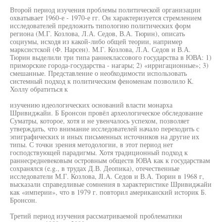
Второй период изучения проблемы политической организации
охватывает 1960-е - 1970-е гг. Он характеризуется стремлением
исследователей предложить типологию политических форм
региона (М.Г. Козлова, Л.А. Седов, В.А. Тюрин), описать
социумы, исходя из какой-либо общей теории, например
марксистской (Ф. Нарсен). М.Г. Козлова, Л.А. Седов и В.А.
Тюрин выделили три типа раннеклассового государства в ЮВА: 1)
приморские города-государства - нагары; 2) «ирригационные»; 3)
смешанные. Представление о необходимости использовать
системный подход к политическим феноменам позволило К.
Холлу обратиться к
изучению идеологических оснований власти монарха
Шривиджайи. Б Бронсон провёл археологическое обследование
Суматры, которое, хотя и не увенчалось успехом, позволяет
утверждать, что внимание исследователей начало переходить с
эпиграфических и иных письменных источников на другие их
типы. С точки зрения методологии, в этот период нет
господствующей парадигмы. Хотя традиционный подход к
раннесредневековым островным обществ ЮВА как к государствам
сохранялся (e.g., в трудах Д.В. Деопика), отечественные
исследователи М.Г. Козлова, JI.A. Седов и В.А. Тюрин в 1968 г,
высказали справедливые сомнения в характеристике Шривиджайи
как «империи», что в 1979 г. повторил американский историк Б.
Бронсон.
Третий период изучения рассматриваемой проблематики