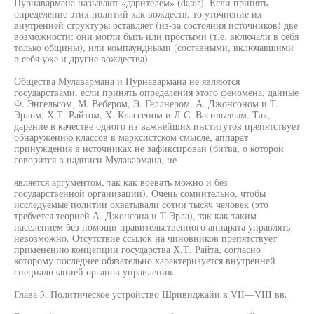
Пурнавармана называют «дарителем» (datar). Если принять
определение этих политий как вождеств, то уточнение их
внутренней структуры оставляет (из-за состояния источников) две
возможности: они могли быть или простыми (т.е. включали в себя
только общины), или компаундными (составными, включавшими
в себя уже и другие вождества).
Общества Мулавармана и Пурнавармана не являются
государствами, если принять определения этого феномена, данные
Ф. Энгельсом, М. Вебером, Э. Геллнером, А. Джонсоном и Т.
Эрлом, Х.Т. Райтом, X. Классеном и Л.С. Васильевым. Так,
дарение в качестве одного из важнейших институтов препятствует
обнаружению классов в марксистском смысле, аппарат
принуждения в источниках не зафиксирован (битва, о которой
говорится в надписи Мулавармана, не
является аргументом, так как воевать можно и без
государственной организации). Очень сомнительно, чтобы
исследуемые политии охватывали сотни тысяч человек (это
требуется теорией А. Джонсона и Т Эрла), так как таким
населением без помощи правительственного аппарата управлять
невозможно. Отсутствие ссылок на чиновников препятствует
применению концепции государства Х.Т. Райта, согласно
которому последнее обязательно характеризуется внутренней
специализацией органов управления.
Глава 3. Политическое устройство Шривиджайи в VII—VIII вв.