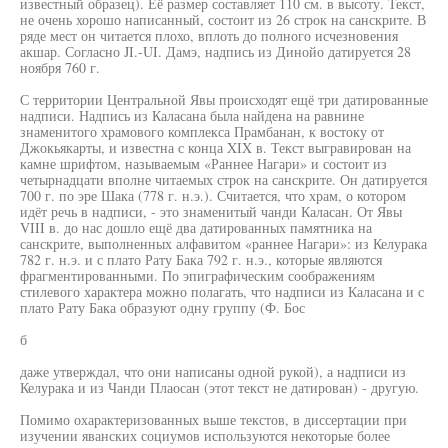
известный образец). Её размер составляет 110 см. в высоту. Текст,
не очень хорошо написанный, состоит из 26 строк на санскрите. В
ряде мест он читается плохо, вплоть до полного исчезновения
акшар. Согласно JI.-UI. Дамэ, надпись из Динойо датируется 28
ноября 760 г.
С территории Центральной Явы происходят ещё три датированные
надписи. Надпись из Каласана была найдена на равнине
знаменитого храмового комплекса Прамбанан, к востоку от
Джокьякарты, и известна с конца XIX в. Текст выгравирован на
камне шрифтом, называемым «Раннее Нагари» и состоит из
четырнадцати вполне читаемых строк на санскрите. Он датируется
700 г. по эре Шака (778 г. н.э.). Считается, что храм, о котором
идёт речь в надписи, - это знаменитый чанди Каласан. От Явы
VIII в. до нас дошло ещё два датированных памятника на
санскрите, выполненных алфавитом «раннее Нагари»: из Келурака
782 г. н.э. и с плато Рату Бака 792 г. н.э., которые являются
фрагментированными. По эпиграфическим соображениям
стилевого характера можно полагать, что надписи из Каласана и с
плато Рату Бака образуют одну группу (Ф. Бос
б
даже утверждал, что они написаны одной рукой), а надписи из
Келурака и из Чанди Плаосан (этот текст не датирован) - другую.
Помимо охарактеризованных выше текстов, в диссертации при
изучении яванских социумов используются некоторые более