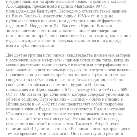
поздние надписи на древнеяванском языке, изданные в каталоге
Х.Б. Саркара, прежде всего надпись Мантъясих 907 г.,
принадлежащая Балитунгу. Необходимо отметить также надпись
из Вануа Тенгах-3, известную лишь с 1980-х гг. и ещё не
публиковавшуюся целиком; нам доступны лишь её фрагменты,
изданные Р. Йорданом и Дж. Виссеман Кристи. В целом
эпиграфические памятники являются вполне достоверными
источниками по проблеме политической организации, так как они
издавались правителями и, следовательно, относились прежде
всего к публичной власти.
Две другие группы источников: свидетельства иноземных авторов
и археологические материалы - применяются лишь тогда, когда их
можно достаточно точно связать с известными эпиграфическими
материалами; во всех остальных случаях эти сведения невозможно
проверить и они остаются проблематичными. Среди иноземных
свидетельств особую роль играет китайская традиция, особенно
сообщения китайского паломника-буддиста И Цзина,
побывавшего в Шривиджайе в 671 г., между 685 и 689 гг., в 689-
695 гг. Он оставил три сочинения, которые содержат упоминания
об этом социуме. Первое из них - «Записи» - было написано в
Шривиджайе в 691-692 гг.; оно представляет собой подробное
описание учения Будды, как его практикуют в Индии и странах
Южного океана, и предназначается для исправления неверных
истолкований этого учения (утауа). Его английский перевод
осуществил японский исследователь Такакусу. Второй текст,
написанный И Цзином, - это его «Воспоминания», датирующиеся
тем же временем, что и «Записи». Они повествуют о рвении и