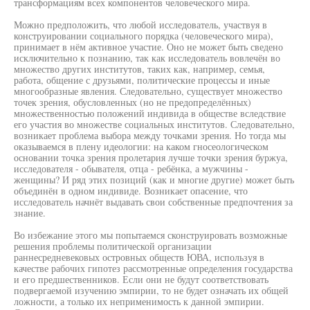
трансформациям всех компонентов человеческого мира.
Можно предположить, что любой исследователь, участвуя в
конструировании социального порядка (человеческого мира),
принимает в нём активное участие. Оно не может быть сведено
исключительно к познанию, так как исследователь вовлечён во
множество других институтов, таких как, например, семья,
работа, общение с друзьями, политические процессы и иные
многообразные явления. Следовательно, существует множество
точек зрения, обусловленных (но не предопределённых)
множественностью положений индивида в обществе вследствие
его участия во множестве социальных институтов. Следовательно,
возникает проблема выбора между точками зрения. Но тогда мы
оказываемся в плену идеологии: на каком гносеологическом
основании точка зрения пролетария лучше точки зрения буржуа,
исследователя - обывателя, отца - ребёнка, а мужчины -
женщины? И ряд этих позиций (как и многие другие) может быть
объединён в одном индивиде. Возникает опасение, что
исследователь начнёт выдавать свои собственные предпочтения за
знание.
Во избежание этого мы попытаемся сконструировать возможные
решения проблемы политической организации
раннесредневековых островных обществ ЮВА, используя в
качестве рабочих гипотез рассмотренные определения государства
и его предшественников. Если они не будут соответствовать
подвергаемой изучению эмпирии, то не будет означать их общей
ложности, а только их неприменимость к данной эмпирии.