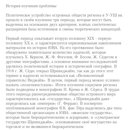
История изучения проблемы
Политическое устройство островных обществ региона в У-УШ вв.
прошло в своём изучении три периода, которые могут быть
выделены на основании двух критериев, взятых синтетически:
расширения базы источников и смены теоретических концепций.
Первый период охватывает вторую половину XIX - первую
половину XX в. и характеризуется первоначальным накоплением
материалов по истории ЮВА. На его протяжении было
обнаружено значительное количество надписей, которые
изучались X. Керном, Ж.-Ф. Фогелем, Ф. Босом, Ж. Сёдесом и
другими эпиграфистами, а основное внимание исследователей
уделялось политической истории и исторической географии. В
1918 г. Ж. Сёдес открыл Шривиджайю, так как до этого этот
термин в надписях истолковывался как «Великолепный
(правитель) Виджайя». В целом, первый период можно условно
назвать «позитивистским». Итоги изучения социумов региона
были подведены в монографиях Н. Крома и Ж. Сёдеса. В трудах
этого периода раннесредневековые общества островного мира
характеризовались как «государства», а Шривиджайя даже
определялась как «империя» (Г. Ферран). В посмертно
опубликованной монографии Я.К. фан Лёра выделялись два типа
общественной организации в ЮВА: «яванские государства»,
которые были бюрократическими и аграрными, и «суматранское
государство Шривиджайя», основывавшее своё могущество на
торговле и не являвшееся бюрократическим.