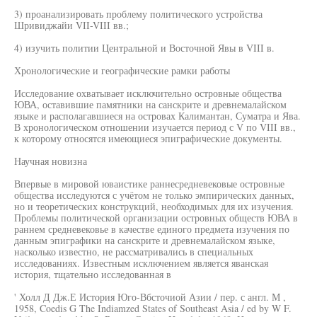
3) проанализировать проблему политического устройства
Шривиджайи VII-VIII вв.;
4) изучить политии Центральной и Восточной Явы в VIII в.
Хронологические и географические рамки работы
Исследование охватывает исключительно островные общества
ЮВА, оставившие памятники на санскрите и древнемалайском
языке и располагавшиеся на островах Калимантан, Суматра и Ява.
В хронологическом отношении изучается период с V по VIII вв.,
к которому относятся имеющиеся эпиграфические документы.
Научная новизна
Впервые в мировой юваистике раннесредневековые островные
общества исследуются с учётом не только эмпирических данных,
но и теоретических конструкций, необходимых для их изучения.
Проблемы политической организации островных обществ ЮВА в
раннем средневековье в качестве единого предмета изучения по
данным эпиграфики на санскрите и древнемалайском языке,
насколько известно, не рассматривались в специальных
исследованиях. Известным исключением является яванская
история, тщательно исследованная в
' Холл Д Дж.Е История Юго-Вбсточиой Азии / пер. с англ. М ,
1958, Coedis G The Indiamzed States of Southeast Asia / ed by W F.