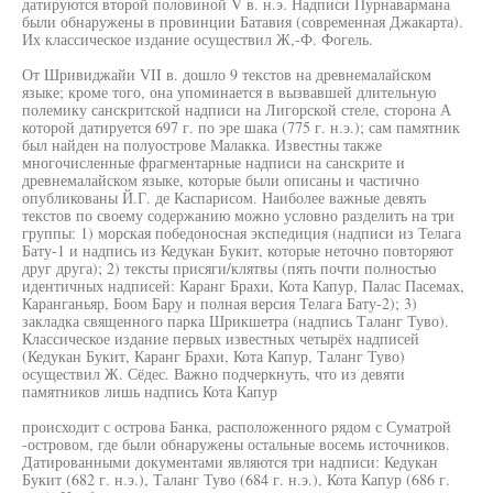
датируются второй половиной V в. н.э. Надписи Пурнавармана
были обнаружены в провинции Батавия (современная Джакарта).
Их классическое издание осуществил Ж,-Ф. Фогель.
От Шривиджайи VII в. дошло 9 текстов на древнемалайском
языке; кроме того, она упоминается в вызвавшей длительную
полемику санскритской надписи на Лигорской стеле, сторона А
которой датируется 697 г. по эре шака (775 г. н.э.); сам памятник
был найден на полуострове Малакка. Известны также
многочисленные фрагментарные надписи на санскрите и
древнемалайском языке, которые были описаны и частично
опубликованы Й.Г. де Каспарисом. Наиболее важные девять
текстов по своему содержанию можно условно разделить на три
группы: 1) морская победоносная экспедиция (надписи из Телага
Бату-1 и надпись из Кедукан Букит, которые неточно повторяют
друг друга); 2) тексты присяги/клятвы (пять почти полностью
идентичных надписей: Каранг Брахи, Кота Капур, Палас Пасемах,
Каранганьяр, Боом Бару и полная версия Телага Бату-2); 3)
закладка священного парка Шрикшетра (надпись Таланг Туво).
Классическое издание первых известных четырёх надписей
(Кедукан Букит, Каранг Брахи, Кота Капур, Таланг Туво)
осуществил Ж. Сёдес. Важно подчеркнуть, что из девяти
памятников лишь надпись Кота Капур
происходит с острова Банка, расположенного рядом с Суматрой
-островом, где были обнаружены остальные восемь источников.
Датированными документами являются три надписи: Кедукан
Букит (682 г. н.э.), Таланг Туво (684 г. н.э.), Кота Капур (686 г.