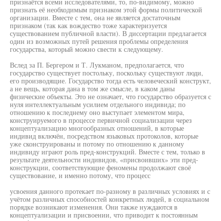
признаётся всеми исследователями, то, по-видимому, можно
признать её необходимым признаком этой формы политической
организации. Вместе с тем, она не является достаточным
признаком (так как вождество тоже характеризуется
существованием публичной власти). В диссертации предлагается
один из возможных путей решения проблемы определения
государства, который можно свести к следующему.
Вслед за П. Бергером и Т. Лукманом, предполагается, что
государство существует постольку, поскольку существуют люди,
его производящие. Государство тогда есть человеческий конструкт,
а не вещь, которая дана в том же смысле, в каком даны
физические объекты. Это не означает, что государство образуется с
нуля интеллектуальным усилием отдельного индивида; по
отношению к последнему оно выступает элементом мира,
конструируемого в процессе первичной социализации через
концептуализацию многообразных отношений, в которые
индивид включён, посредством языковых протоколов, которые
уже сконструированы и потому по отношению к данному
индивиду играют роль пред-конструкций. Вместе с тем, только в
результате деятельности индивидов, «присвоивших» эти пред-
конструкции, соответствующие феномены продолжают своё
существование, и именно потому, что процесс
усвоения данного протекает по-разному в различных условиях и с
учётом различных способностей конкретных людей, в социальном
порядке возникают изменения. Они также нуждаются в
концептуализации и присвоении, что приводит к постоянным