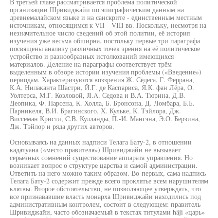
В третьей главе рассматривается проблема политической
организации Шривиджайи по эпиграфическим данным на
древнемалайском языке и на санскрите - единственным местным
источникам, относящимся к VII—VIII вв. Поскольку, несмотря на
незначительное число сведений об этой политии, её история
изучения уже весьма обширна, постольку первые три параграфа
посвящены анализу различных точек зрения на её политическое
устройство и разнообразных истолкований имеющихся
материалов. Деление на параграфы соответствует трём
выделенным в обзоре истории изучения проблемы («Введение»)
периодам. Характеризуются воззрения Ж. Сёдеса, Г. Феррана,
К.А. Нилаканта Шастри, Й.Г. де Каспариса, Я.К. фан Лёра, О.
Уолтерса, М.Г. Козловой, JI.A. Седова и В.А. Тюрина, Д.В.
Деопика, Ф. Нарсена, К. Холла, Б. Бронсона, Д. Ломбара, Б.Б.
Парникеля, В.И. Брагинского, X. Кульке, К. Тэйлора, Дж.
Виссеман Кристи, C.B. Кулланды, П.-И. Мангэна, Э.О. Берзина,
Дж. Тэйлор и ряда других авторов.
Основываясь на данных надписи Телага Бату-2, в отношении
кадатуана («место правителя») Шривиджайи не вызывает
серьёзных сомнений существование аппарата управления. Но
возникает вопрос о структуре царства и самой администрации.
Ответить на него можно таким образом. Во-первых, сама надпись
Телага Бату-2 содержит прежде всего проклятье всем нарушителям
клятвы. Второе обстоятельство, не позволяющее утверждать, что
все признававшие власть монарха Шривиджайи находились под
административным контролем, состоит в следующем: правитель
Шривиджайи, часто обозначаемый в текстах титулами hâji «царь»