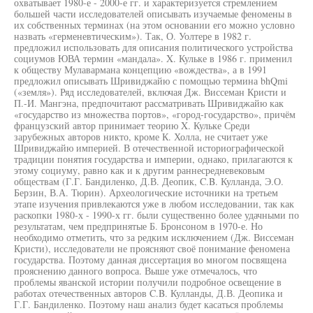
охватывает 1980-е - 2000-е гг. и характеризуется стремлением
большей части исследователей описывать изучаемые феномены в
их собственных терминах (на этом основании его можно условно
назвать «герменевтическим»). Так, О. Уолтере в 1982 г.
предложил использовать для описания политического устройства
социумов ЮВА термин «мандала». X. Кульке в 1986 г. применил
к обществу Мулавармана концепцию «вождества», а в 1991
предложил описывать Шривиджайю с помощью термина bhQmi
(«земля»). Ряд исследователей, включая Дж. Виссеман Кристи и
П.-И. Мангэна, предпочитают рассматривать Шривиджайю как
«государство из множества портов», «город-государство», причём
французский автор принимает теорию X. Кульке Среди
зарубежных авторов никто, кроме К. Холла, не считает уже
Шривиджайю империей. В отечественной историографической
традиции понятия государства и империи, однако, прилагаются к
этому социуму, равно как и к другим раннесредневековым
обществам (Г.Г. Бандиленко, Д.В. Деопик, C.B. Кулланда, Э.О.
Берзин, В.А. Тюрин). Археологические источники на третьем
этапе изучения привлекаются уже в любом исследовании, так как
раскопки 1980-х - 1990-х гг. были существенно более удачными по
результатам, чем предпринятые Б. Бронсоном в 1970-е. Но
необходимо отметить, что за редким исключением (Дж. Виссеман
Кристи), исследователи не проясняют своё понимание феномена
государства. Поэтому данная диссертация во многом посвящена
прояснению данного вопроса. Выше уже отмечалось, что
проблемы яванской истории получили подробное освещение в
работах отечественных авторов C.B. Кулланды, Д.В. Деопика и
Г.Г. Бандиленко. Поэтому наш анализ будет касаться проблемы