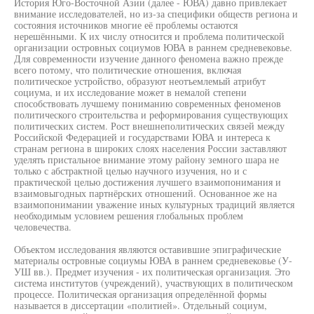
История Юго-Восточной Азии (далее - ЮВА) давно привлекает
внимание исследователей, но из-за специфики обществ региона и
состояния источников многие её проблемы остаются
нерешёнными. К их числу относится и проблема политической
организации островных социумов ЮВА в раннем средневековье.
Для современности изучение данного феномена важно прежде
всего потому, что политические отношения, включая
политическое устройство, образуют неотъемлемый атрибут
социума, и их исследование может в немалой степени
способствовать лучшему пониманию современных феноменов
политического строительства и реформирования существующих
политических систем. Рост внешнеполитических связей между
Российской Федерацией и государствами ЮВА и интереса к
странам региона в широких слоях населения России заставляют
уделять пристальное внимание этому району земного шара не
только с абстрактной целью научного изучения, но и с
практической целью достижения лучшего взаимопонимания и
взаимовыгодных партнёрских отношений. Основанное же на
взаимопонимании уважение иных культурных традиций является
необходимым условием решения глобальных проблем
человечества.
Объектом исследования являются оставившие эпиграфические
материалы островные социумы ЮВА в раннем средневековье (У-
УШ вв.). Предмет изучения - их политическая организация. Это
система институтов (учреждений), участвующих в политическом
процессе. Политическая организация определённой формы
называется в диссертации «политией». Отдельный социум,