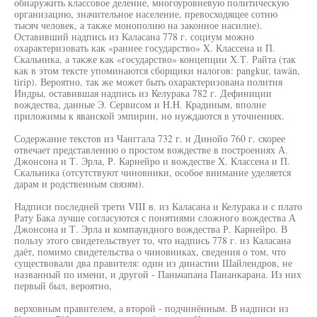
обнаружить классовое деление, многоуровневую политическую
организацию, значительное население, превосходящее сотню
тысяч человек, а также монополию на законное насилие).
Оставивший надпись из Каласана 778 г. социум можно
охарактеризовать как «раннее государство» X. Классена и П.
Скальника, а также как «государство» концепции Х.Т. Райта (так
как в этом тексте упоминаются сборщики налогов: pangkur, tawän,
tirip). Вероятно, так же может быть охарактеризована полития
Индры, оставившая надпись из Келурака 782 г. Дефиниции
вождества, данные Э. Сервисом и H.H. Крадиным, вполне
приложимы к яванской эмпирии, но нуждаются в уточнениях.
Содержание текстов из Чанггала 732 г. и Динойо 760 г. скорее
отвечает представлению о простом вождестве в построениях А.
Джонсона и Т. Эрла, Р. Карнейро и вождестве X. Классена и П.
Скальника (отсутствуют чиновники, особое внимание уделяется
дарам и родственным связям).
Надписи последней трети VIII в. из Каласана и Келурака и с плато
Рату Бака лучше согласуются с понятиями сложного вождества А
Джонсона и Т. Эрла и компаундного вождества Р. Карнейро. В
пользу этого свидетельствует то, что надпись 778 г. из Каласана
даёт, помимо свидетельства о чиновниках, сведения о том, что
существовали два правителя: один из династии Шайлендров, не
названный по имени, и другой - Паньчапана Пананкарана. Из них
первый был, вероятно,
верховным правителем, а второй - подчинённым. В надписи из