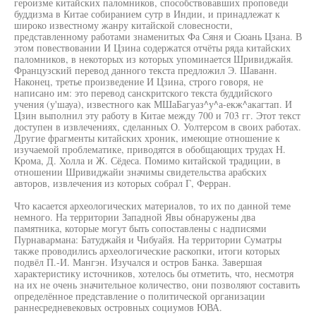
героизме китайских паломников, способствовавших проповеди
буддизма в Китае собиранием сутр в Индии, и принадлежат к
широко известному жанру китайской словесности,
представленному работами знаменитых Фа Сяня и Сюань Цзана. В
этом повествовании И Цзина содержатся отчёты ряда китайских
паломников, в некоторых из которых упоминается Шривиджайя.
Французский перевод данного текста предложил Э. Шаванн.
Наконец, третье произведение И Цзина, строго говоря, не
написано им: это перевод санскритского текста буддийского
учения (у'шауа), известного как МШаБагуаз^у^а-екж^акагтап. И
Цзин выполнил эту работу в Китае между 700 и 703 гг. Этот текст
доступен в извлечениях, сделанных О. Уолтерсом в своих работах.
Другие фрагменты китайских хроник, имеющие отношение к
изучаемой проблематике, приводятся в обобщающих трудах Н.
Крома, Д. Холла и Ж. Сёдеса. Помимо китайской традиции, в
отношении Шривиджайи значимы свидетельства арабских
авторов, извлечения из которых собрал Г, Ферран.
Что касается археологических материалов, то их по данной теме
немного. На территории Западной Явы обнаружены два
памятника, которые могут быть сопоставлены с надписями
Пурнавармана: Батуджайя и Чибуайя. На территории Суматры
также проводились археологические раскопки, итоги которых
подвёл П.-И. Мангэн. Изучался и остров Банка. Завершая
характеристику источников, хотелось бы отметить, что, несмотря
на их не очень значительное количество, они позволяют составить
определённое представление о политической организации
раннесредневековых островных социумов ЮВА.