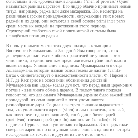
областями» и их «доблестными людьми» ("men of prowess") будет
называться ранним царством. Его лидер обычно принимает новый
титул, например, раджа или даже махараджа. Но, несмотря на
различные царские принадлежности, окружающие этих новых
раджей и их двор, они остаются в своей основе primi inter pares
среди местных вождей на протяжении этого периода.
Структурной слабостью такой политической системы была
ненадёжная позиция раджи.
В пользу применимости этих двух подходов к эмпирии
Восточного Калимантана и Западной Явы говорит то, что в
дошедших до нас текстах обоих правителей не упоминаются
чиновники, и единственным представителем публичной власти
является царь. Упоминание в надписях Мулавармана его отца
Ашвавармана, который назван основателем династии (vamfa-
kartar), свидетельствует о наследственности власти. Ф. Нарсен и
Й.Г. де Каспарис на основании обозначения действий
Мулавармана как «дара» (dána) думают, что перед нами церемония
потлача - взаимного обмена дарами. В пользу такого подхода
говорит то, что для самого Мулавармана дарение было важнейшей
процедурой: из семи надписей в пяти упоминаются
разнообразные дары. Социальная стратификация выражается в
том, что упоминаются жрецы (vipra) и сам правитель, который,
как повествует одна из надписей, «победив в битве царей
(parthiván), сделал царей (nrpatln) данниками (karadán)». В
надписях Пурнавармана упоминаются брахманы. Этот царь тоже
совершал дарения, но они упоминаются лишь в одном из четырёх
исследованных текстов; в другом из этих источников