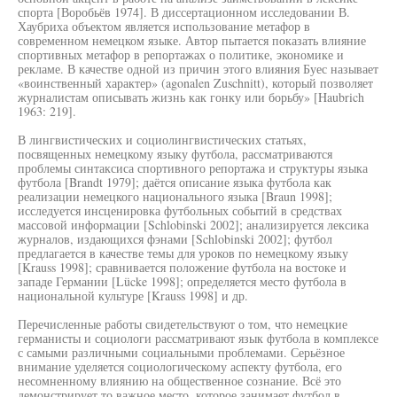
спорта [Воробьёв 1974]. В диссертационном исследовании В.
Хаубриха объектом является использование метафор в
современном немецком языке. Автор пытается показать влияние
спортивных метафор в репортажах о политике, экономике и
рекламе. В качестве одной из причин этого влияния Буес называет
«воинственный характер» (agonalen Zuschnitt), который позволяет
журналистам описывать жизнь как гонку или борьбу» [Haubrich
1963: 219].
В лингвистических и социолингвистических статьях,
посвященных немецкому языку футбола, рассматриваются
проблемы синтаксиса спортивного репортажа и структуры языка
футбола [Brandt 1979]; даётся описание языка футбола как
реализации немецкого национального языка [Braun 1998];
исследуется инсценировка футбольных событий в средствах
массовой информации [Schlobinski 2002]; анализируется лексика
журналов, издающихся фэнами [Schlobinski 2002]; футбол
предлагается в качестве темы для уроков по немецкому языку
[Krauss 1998]; сравнивается положение футбола на востоке и
западе Германии [Lücke 1998]; определяется место футбола в
национальной культуре [Krauss 1998] и др.
Перечисленные работы свидетельствуют о том, что немецкие
германисты и социологи рассматривают язык футбола в комплексе
с самыми различными социальными проблемами. Серьёзное
внимание уделяется социологическому аспекту футбола, его
несомненному влиянию на общественное сознание. Всё это
демонстрирует то важное место, которое занимает футбол в