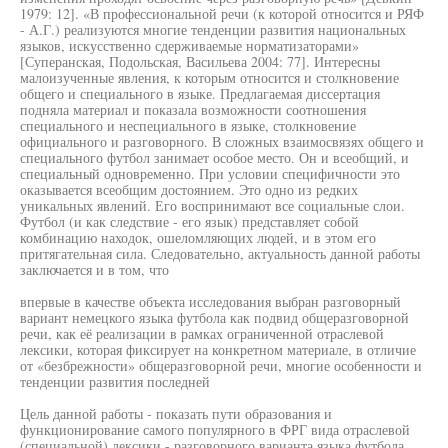
1979: 12]. «В профессиональной речи (к которой относится и РЯФ
- А.Г.) реализуются многие тенденции развития национальных
языков, искусственно сдерживаемые норматизаторами»
[Суперанская, Подольская, Васильева 2004: 77]. Интересны
малоизученные явления, к которым относится и столкновение
общего и специального в языке. Предлагаемая диссертация
подняла материал и показала возможности соотношения
специального и неспециального в языке, столкновение
официального и разговорного. В сложных взаимосвязях общего и
специального футбол занимает особое место. Он и всеобщий, и
специальный одновременно. При условии специфичности это
оказывается всеобщим достоянием. Это одно из редких
уникальных явлений. Его воспринимают все социальные слои.
Футбол (и как следствие - его язык) представляет собой
комбинацию находок, ошеломляющих людей, и в этом его
притягательная сила. Следовательно, актуальность данной работы
заключается и в том, что
впервые в качестве объекта исследования выбран разговорный
вариант немецкого языка футбола как подвид общеразговорной
речи, как её реализации в рамках ограниченной отраслевой
лексики, которая фиксирует на конкретном материале, в отличие
от «безбрежности» общеразговорной речи, многие особенности и
тенденции развития последней
Цель данной работы - показать пути образования и
функционирование самого популярного в ФРГ вида отраслевой
(специальной) лексики - разговорного варианта языка футбола,