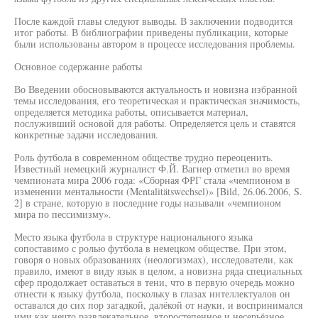
После каждой главы следуют выводы. В заключении подводится
итог работы. В библиографии приведены публикации, которые
были использованы автором в процессе исследования проблемы.
Основное содержание работы
Во Введении обосновываются актуальность и новизна избранной
темы исследования, его теоретическая и практическая значимость,
определяется методика работы, описывается материал,
послуживший основой для работы. Определяется цель и ставятся
конкретные задачи исследования.
Роль футбола в современном обществе трудно переоценить.
Известный немецкий журналист Ф.Й. Вагнер отметил во время
чемпионата мира 2006 года: «Сборная ФРГ стала «чемпионом в
изменении ментальности (Mentalitätswechsel)» [Bild, 26.06.2006, S.
2] в стране, которую в последние годы называли «чемпионом
мира по пессимизму».
Место языка футбола в структуре национального языка
сопоставимо с ролью футбола в немецком обществе. При этом,
говоря о новых образованиях (неологизмах), исследователи, как
правило, имеют в виду язык в целом, а новизна ряда специальных
сфер продолжает оставаться в тени, что в первую очередь можно
отнести к языку футбола, поскольку в глазах интеллектуалов он
оставался до сих пор загадкой, далёкой от науки, и воспринимался
ими как нечто развлекательное, второстепенное и несерьёзное.