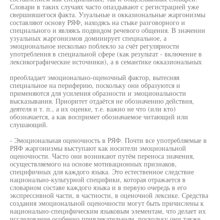
Словари в таких случаях часто опаздывают с регистрацией уже
свершившегося факта. Узуальные и окказиональные жаргонизмы
составляют основу РЯФ, находясь на стыке разговорного и
специального и являясь подвидом речевого общения. В значении
узуальных жаргонизмов доминирует специальное, а
эмоциональное несколько поблекло за счёт регулярности
употребления в специальной сфере (как результат - включение в
лексикографические источники), а в семантике окказиональных
преобладает эмоционально-оценочный фактор, вытесняя
специальное на периферию, поскольку они образуются и
применяются для усиления образности и эмоциональности
высказывания. Приоритет отдаётся не обозначению действия,
деятеля и т. п., а их оценке, т.е. важно не что (или кто)
обозначается, а как воспримет обозначаемое читающий или
слушающий.
- Эмоциональная оценочность в РЯФ. Почти все употребляемые в
РЯФ жаргонизмы выступают как носители эмоциональной
оценочности. Часто они возникают путём переноса значения,
осуществляемого на основе мотивационных признаков,
специфичных для каждого языка. Это естественное следствие
национально-культурной специфики, которая отражается в
словарном составе каждого языка и в первую очередь в его
экспрессивной части, в частности, в оценочной лексике. Средства
создания эмоциональной оценочности могут быть причислены к
национально-специфическим языковым элементам, что делает их
исследование особенно привлекательным, поскольку они также