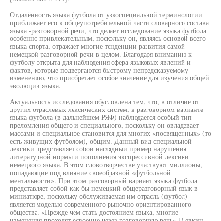
Отдалённость языка футбола от узкоспециальной терминологии
приближает его к общеупотребительной части словарного состава
языка -разговорной речи, что делает исследование языка футбола
особенно привлекательным, поскольку он, являясь основой всего
языка спорта, отражает многие тенденции развития самой
немецкой разговорной речи в целом. Благодаря вниманию к
футболу открыта для наблюдения сфера языковых явлений и
фактов, которые подвергаются быстрому непредсказуемому
изменению, что приобретает особое значение для изучения общей
эволюции языка.
Актуальность исследования обусловлена тем, что, в отличие от
других отраслевых лексических систем, в разговорном варианте
языка футбола (в дальнейшем РЯФ) наблюдается особый тип
преломления общего и специального, поскольку он овладевает
массами и специальное становится для многих «посвященных» (то
есть живущих футболом), общим. Данный вид специальной
лексики представляет собой наглядный пример нарушения
литературной нормы и пополнения экспрессивной лексики
немецкого языка. В этом словотворчестве участвуют миллионы,
попадающие под влияние своеобразной «футбольной
ментальности». При этом разговорный вариант языка футбола
представляет собой как бы немецкий общеразговорный язык в
миниатюре, поскольку обслуживаемая им отрасль (футбол)
является моделью современного рыночно ориентированного
общества. «Прежде чем стать достоянием языка, многие
изменения проходят освоение через разговорную речь» [Девкин