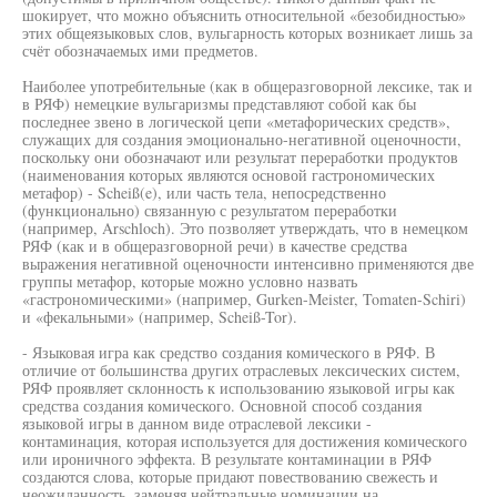
шокирует, что можно объяснить относительной «безобидностью»
этих общеязыковых слов, вульгарность которых возникает лишь за
счёт обозначаемых ими предметов.
Наиболее употребительные (как в общеразговорной лексике, так и
в РЯФ) немецкие вульгаризмы представляют собой как бы
последнее звено в логической цепи «метафорических средств»,
служащих для создания эмоционально-негативной оценочности,
поскольку они обозначают или результат переработки продуктов
(наименования которых являются основой гастрономических
метафор) - Scheiß(e), или часть тела, непосредственно
(функционально) связанную с результатом переработки
(например, Arschloch). Это позволяет утверждать, что в немецком
РЯФ (как и в общеразговорной речи) в качестве средства
выражения негативной оценочности интенсивно применяются две
группы метафор, которые можно условно назвать
«гастрономическими» (например, Gurken-Meister, Tomaten-Schiri)
и «фекальными» (например, Scheiß-Tor).
- Языковая игра как средство создания комического в РЯФ. В
отличие от большинства других отраслевых лексических систем,
РЯФ проявляет склонность к использованию языковой игры как
средства создания комического. Основной способ создания
языковой игры в данном виде отраслевой лексики -
контаминация, которая используется для достижения комического
или ироничного эффекта. В результате контаминации в РЯФ
создаются слова, которые придают повествованию свежесть и
неожиданность, заменяя нейтральные номинации на