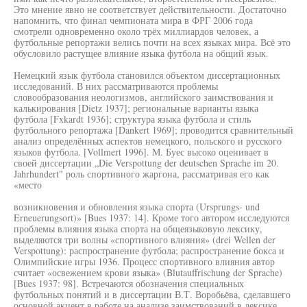
Это мнение явно не соответствует действительности. Достаточно
напомнить, что финал чемпионата мира в ФРГ 2006 года
смотрели одновременно около трёх миллиардов человек, а
футбольные репортажи велись почти на всех языках мира. Всё это
обусловило растущее влияние языка футбола на общий язык.
Немецкий язык футбола становился объектом диссертационных
исследований. В них рассматриваются проблемы
словообразования неологизмов, английского заимствования и
калькирования [Dietz 1937]; региональные варианты языка
футбола [Fxkardt 1936]; структура языка футбола и стиль
футбольного репортажа [Dankert 1969]; проводится сравнительный
анализ определённых аспектов немецкого, польского и русского
языков футбола. [Vollmert 1996]. М. Буес высоко оценивает в
своей диссертации „Die Verspottung der deutschen Sprache im 20.
Jahrhundert" роль спортивного жаргона, рассматривая его как
«место
возникновения и обновления языка спорта (Ursprungs- und
Erneuerungsort)» [Bues 1937: 14]. Кроме того автором исследуются
проблемы влияния языка спорта на общеязыковую лексику,
выделяются три волны «спортивного влияния» (drei Wellen der
Verspottung): распространение футбола; распространение бокса и
Олимпийские игры 1936. Процесс спортивного влияния автор
считает «освежением крови языка» (Blutauffrischung der Sprache)
[Bues 1937: 98]. Встречаются обозначения специальных
футбольных понятий и в диссертации В.Т. Воробьёва, сделавшего
основной акцент в работе на анализе заимствований в лексике