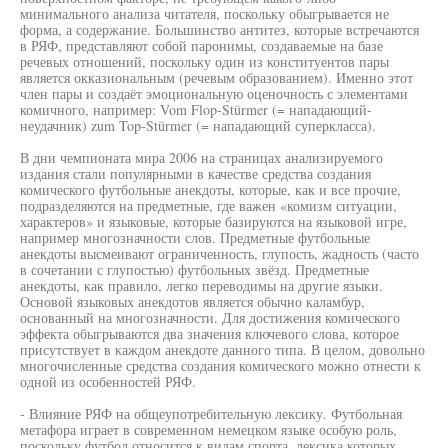
минимального анализа читателя, поскольку обыгрывается не
форма, а содержание. Большинство антитез, которые встречаются
в РЯФ, представляют собой паронимы, создаваемые на базе
речевых отношений, поскольку один из конституентов пары
является окказиональным (речевым образованием). Именно этот
член пары и создаёт эмоциональную оценочность с элементами
комичного, например: Vom Flop-Stürmer (= нападающий-
неудачник) zum Top-Stürmer (= нападающий суперкласса).
В дни чемпионата мира 2006 на страницах анализируемого
издания стали популярными в качестве средства создания
комического футбольные анекдоты, которые, как и все прочие,
подразделяются на предметные, где важен «комизм ситуации,
характеров» и языковые, которые базируются на языковой игре,
например многозначности слов. Предметные футбольные
анекдоты высмеивают ограниченность, глупость, жадность (часто
в сочетании с глупостью) футбольных звёзд. Предметные
анекдоты, как правило, легко переводимы на другие языки.
Основой языковых анекдотов является обычно каламбур,
основанный на многозначности. Для достижения комического
эффекта обыгрываются два значения ключевого слова, которое
присутствует в каждом анекдоте данного типа. В целом, довольно
многочисленные средства создания комического можно отнести к
одной из особенностей РЯФ.
- Влияние РЯФ на общеупотребительную лексику. Футбольная
метафора играет в современном немецком языке особую роль,
поскольку футбол относится к видам спорта, лексика которых