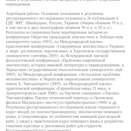
переводчиков.
Апробация работы. Основные положения и результаты
диссертационного исследования изложены в 36 публикациях в
ГДР, ФРГ, Швейцарии, России, Украине (общим объёмом 79 п.л.,
в том числе в двух монографиях объёмом 30 п.л. и 20 п.л.).
Результаты исследования были апробированы автором на
конференции Общества прикладной лингвистики в Лейпцигском
университете (июль 1993); на Международной научно-
практической конференции «Современная лингвистика в Украине
и мире: достижения, перспективы» в Херсонском государственном
университете (сентябрь 2005); на Всеукраинской научной
филологической конференции «Проблемы современной
лингвистики, истории мировой литературы и переводоведения» в
Черкасском государственном технологическом университете (май
2005); на Международной конференции «Актуальные проблемы
металингвистики» в Черкасском национальном университете
имени Б. Хмельницкого (2005); на Международной научно-
практической конференции «Европейская наука 21 века» в
Днепропетровске (май 2006); на Научном совещании «Лексика.
Лексикография. Научно-технический перевод» в Орловском
филиале Московского института приборостроения (1990) и др.
Результаты диссертационного исследования нашли отражение в
курсе лекций по лингвострановедению, лексикологии немецкого
языка, в спецсеминарах по особенностям немецкой разговорной
речи, а также в практическом курсе немецкого языка и разработке
тематики курсовых и дипломных работ для студентов
Восточноевропейского университета.