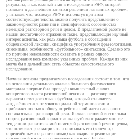
результата, а как важный этап в исследовании РЯФ, который
позволит в дальнейшем заняться решением названных проблем,
учитывая, что, исследуя РЯФ и используя при этом
соответствующие тексты, можно получить представление о
закономерностях развития и специфических особенностях
немецкой разговорной речи в целом. В предлагаемой работе не
нашли достаточного отражения такие, представляющие научный
интерес аспекты, как роль языка футбола в обогащении
общеязыковой лексики, специфика употребления фразеологизмов,
синонимия, особенности «футбольного» синтаксиса. Сделано это
по причине невозможности охватить в рамках одного
исследования весь комплекс указанных проблем. Каждая из них
могла бы в дальнейшем стать объектом самостоятельного
исследования.
Научная новизна предлагаемого исследования состоит в том, что
на основании детального анализа большого фактического
материала впервые был проведён комплексный анализ
конкретного пласта разговорной лексики — разговорного
варианта немецкого языка футбола, который отличается
«отдалённостью» от узкоспециальной терминологии и
приближенностью к общеупотребительной части словарного
состава языка - разговорной речи. Являясь основой всего языка
спорта, разговорный вариант языка футбола отражает многие
тенденции развития самой немецкой разговорной речи в целом,
что позволяет рассматривать и описывать его (конечно, с
определёнными ограничениями) как «вариант реализации
разговорной части всего немецкого языка» („Für den