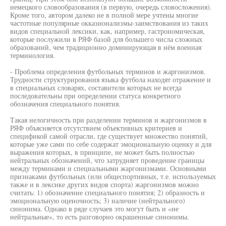
немецкого словообразования (в первую, очередь словосложения).
Кроме того, автором далеко не в полной мере учтены многие
частотные популярные окказионализмы-заимствования из таких
видов специальной лексики, как, например, гастрономическая,
которые послужили в РЯФ базой для большего числа сложных
образований, чем традиционно доминирующая в нём военная
терминология.
- Проблема определения футбольных терминов и жаргонизмов.
Трудности структурирования языка футбола находят отражение и
в специальных словарях, составители которых не всегда
последовательны при определении статуса конкретного
обозначения специального понятия.
Такая нелогичность при разделении терминов и жаргонизмов в
РЯФ объясняется отсутствием объективных критериев и
спецификой самой отрасли, где существует множество понятий,
которые уже сами по себе содержат эмоциональную оценку и для
выражения которых, в принципе, не может быть полностью
нейтральных обозначений, что затрудняет проведение границы
между терминами и специальными жаргонизмами. Основными
признаками футбольных (или общеспортивных, т.е. используемых
также и в лексике других видов спорта) жаргонизмов можно
считать: 1) обозначение специального понятия; 2) образность и
эмоциональную оценочность; 3) наличие (нейтрального)
синонима. Однако в ряде случаев это могут быть и «не
нейтральные», то есть разговорно окрашенные синонимы.