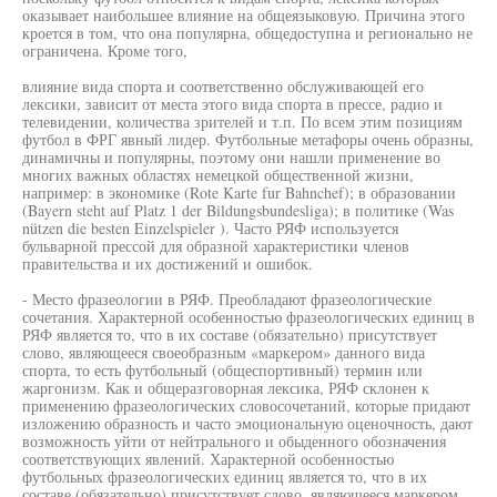
оказывает наибольшее влияние на общеязыковую. Причина этого
кроется в том, что она популярна, общедоступна и регионально не
ограничена. Кроме того,
влияние вида спорта и соответственно обслуживающей его
лексики, зависит от места этого вида спорта в прессе, радио и
телевидении, количества зрителей и т.п. По всем этим позициям
футбол в ФРГ явный лидер. Футбольные метафоры очень образны,
динамичны и популярны, поэтому они нашли применение во
многих важных областях немецкой общественной жизни,
например: в экономике (Rote Karte fur Bahnchef); в образовании
(Bayern steht auf Platz 1 der Bildungsbundesliga); в политике (Was
nützen die besten Einzelspieler ). Часто РЯФ используется
бульварной прессой для образной характеристики членов
правительства и их достижений и ошибок.
- Место фразеологии в РЯФ. Преобладают фразеологические
сочетания. Характерной особенностью фразеологических единиц в
РЯФ является то, что в их составе (обязательно) присутствует
слово, являющееся своеобразным «маркером» данного вида
спорта, то есть футбольный (общеспортивный) термин или
жаргонизм. Как и общеразговорная лексика, РЯФ склонен к
применению фразеологических словосочетаний, которые придают
изложению образность и часто эмоциональную оценочность, дают
возможность уйти от нейтрального и обыденного обозначения
соответствующих явлений. Характерной особенностью
футбольных фразеологических единиц является то, что в их
составе (обязательно) присутствует слово, являющееся маркером