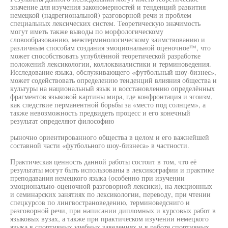
значение для изучения закономерностей и тенденций развития
немецкой (надрегиональной) разговорной речи и проблем
специальных лексических систем. Теоретическую значимость
могут иметь также выводы по морфологическому
словообразованию, межтерминологическому заимствованию и
различным способам создания эмоциональной оценочное™, что
может способствовать углублённой теоретической разработке
положений лексикологии, коллоквиалистики и терминоведения.
Исследование языка, обслуживающего «футбольный шоу-бизнес»,
может содействовать определению тенденций влияния общества и
культуры на национальный язык и восстановлению определённых
фрагментов языковой картины мира, где конфронтация и эгоизм,
как следствие перманентной борьбы за «место под солнцем», а
также невозможность предвидеть процесс и его конечный
результат определяют философию
рыночно ориентированного общества в целом и его важнейшей
составной части «футбольного шоу-бизнеса» в частности.
Практическая ценность данной работы состоит в том, что её
результаты могут быть использованы в лексикографии и практике
преподавания немецкого языка (особенно при изучении
эмоционально-оценочной разговорной лексики), на лекционных
и семинарских занятиях по лексикологии, переводу, при чтении
спецкурсов по лингвострановедению, терминоведсниго и
разговорной речи, при написании дипломных и курсовых работ в
языковых вузах, а также при практическом изучении немецкого
языка в спортивных учебных заведениях и в работе спортивных