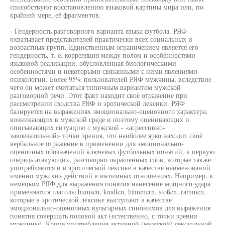
способствуют восстановлению языковой картины мира или, по
крайней мере, её фрагментов.
- Гендерность разговорного варианта языка футбола. РЯФ
охватывает представителей практически всех социальных и
возрастных групп. Единственным ограничением является его
гендерность, т. е. корреляция между полом и особенностями
языковой реализации, обусловленная биологическими
особенностями и некоторыми связанными с ними явлениями
психологии. Более 95% пользователей РЯФ мужчины, вследствие
чего он может считаться типичным вариантом мужской
разговорной речи. Этот факт находит своё отражение при
рассмотрении сходства РЯФ и эротической лексики. РЯФ
базируется на выражениях эмоционально-оценочного характера,
возникающих в мужской среде и поэтому оценивающих и
описывающих ситуацию с мужской - «агрессивно-
завоевательной» точки зрения, что наиболее ярко находит своё
вербальное отражение в применении для эмоционально-
оценочных обозначений ключевых футбольных понятий, в первую
очередь атакующих, разговорно окрашенных слов, которые также
употребляются и в эротической лексике в качестве наименований
именно мужских действий в интимных отношениях. Например, в
немецком РЯФ для выражения понятия нанесение мощного удара
применяются глаголы bumsen, knallen, hämmern, stoßen, rammen,
которые в эротической лексике выступают в качестве
эмоционально-оценочных вульгарных синонимов для выражения
понятия совершать половой акт (естественно, с точки зрения
мужчины). Кроме употребления активной (мужской) сексуальной