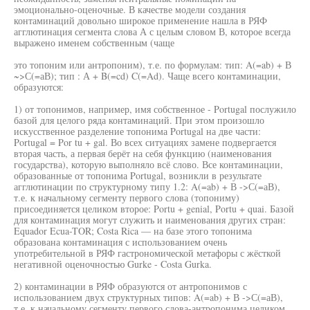
эмоционально-оценочные. В качестве модели создания
контаминаций довольно широкое применение нашла в РЯФ
агглютинация сегмента слова А с целым словом В, которое всегда
выражено именем собственным (чаще
это топоним или антропоним), т.е. по формулам: тип: A(=ab) + В
~>С(=аВ); тип : А + B(=cd) C(=Ad). Чаще всего контаминации,
образуются:
1) от топонимов, например, имя собственное - Portugal послужило
базой для целого ряда контаминаций. При этом произошло
искусственное разделение топонима Portugal на две части:
Portugal = Por tu + gal. Во всех ситуациях замене подвергается
вторая часть, а первая берёт на себя функцию (наименования
государства), которую выполняло всё слово. Все контаминации,
образованные от топонима Portugal, возникли в результате
агглютинации по структурному типу 1.2: A(=ab) + В ->С(=аВ),
т.е. к начальному сегменту первого слова (топониму)
присоединяется целиком второе: Portu + genial, Portu + quai. Базой
для контаминация могут служить и наименования других стран:
Equador Ecua-TOR; Costa Rica — на базе этого топонима
образована контаминация с использованием очень
употребительной в РЯФ гастрономической метафоры с жёсткой
негативной оценочностью Gurke - Costa Gurka.
2) контаминации в РЯФ образуются от антропонимов с
использованием двух структурных типов: A(=ab) + В ->С(=аВ),
т.е. к начальному сегменту первого слова-антропонима целиком