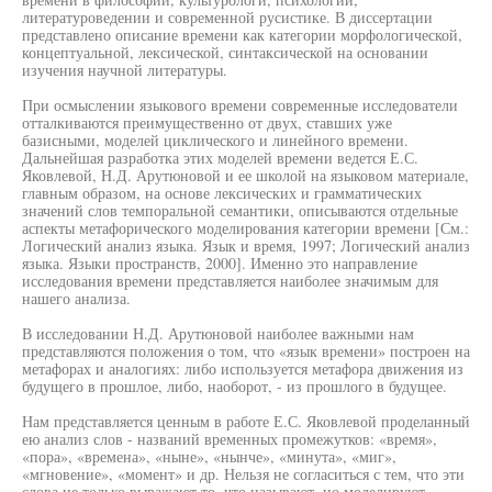
литературоведении и современной русистике. В диссертации
представлено описание времени как категории морфологической,
концептуальной, лексической, синтаксической на основании
изучения научной литературы.
При осмыслении языкового времени современные исследователи
отталкиваются преимущественно от двух, ставших уже
базисными, моделей циклического и линейного времени.
Дальнейшая разработка этих моделей времени ведется Е.С.
Яковлевой, Н.Д. Арутюновой и ее школой на языковом материале,
главным образом, на основе лексических и грамматических
значений слов темпоральной семантики, описываются отдельные
аспекты метафорического моделирования категории времени [См.:
Логический анализ языка. Язык и время, 1997; Логический анализ
языка. Языки пространств, 2000]. Именно это направление
исследования времени представляется наиболее значимым для
нашего анализа.
В исследовании Н.Д. Арутюновой наиболее важными нам
представляются положения о том, что «язык времени» построен на
метафорах и аналогиях: либо используется метафора движения из
будущего в прошлое, либо, наоборот, - из прошлого в будущее.
Нам представляется ценным в работе Е.С. Яковлевой проделанный
ею анализ слов - названий временных промежутков: «время»,
«пора», «времена», «ныне», «нынче», «минута», «миг»,
«мгновение», «момент» и др. Нельзя не согласиться с тем, что эти
слова не только выражают то, что называют, но моделируют