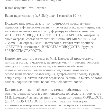
Юная бабушка! Кто целовал
Ваши надменные губы? (Бабушке, 4 сентября 1914).
Исследование показывает, что поэтические представления
периодов в физическом развитии человека и их номинации, как и
название человека по возрасту формируют объем концептов
ДЕТСТВО, МОЛОДОСТЬ, ЗРЕЛОСТЬ/ СТАРОСТЬ, которые, в
свою очередь, составляют слои концепта ВРЕМЯ ЧЕЛОВЕКА.
«Временная стрела» М.И. Цветаевой выглядит так: прошлое
-ДЕТСТВО, настоящее - ЮНОСТЬ/ МОЛОДОСТЬ, будущее -
ЗРЕЛОСТЬ/ СТАРОСТЬ.
Примечательно, что в текстах М.И. Цветаевой присутствуют
приметы возраста человека, периодов жизни - детства, юности/
молодости, зрелости/ старости, выраженные образно
использованными лексическими средствами: тьма волос/
серебряный пробор, злато/ седина, довременная проседь кудрей,
вещие седины, златые власы/ серая зола, седина на виске/ золотая
голова, вороненая сталь волос, темней золото волос.
Как показали наши наблюдения, самыми объемными по
количественному составу воплощающих их средств в творчестве
М.И. Цветаевой являются антитетические концепты МОЛОДОСТЬ
(ДЕТСТВО)/ СТАРОСТЬ. В их экспликации участвуют
эмоционально-оценочные лексемы, являющиеся косвенными
темпоральными указателями времени и выражающие понимание