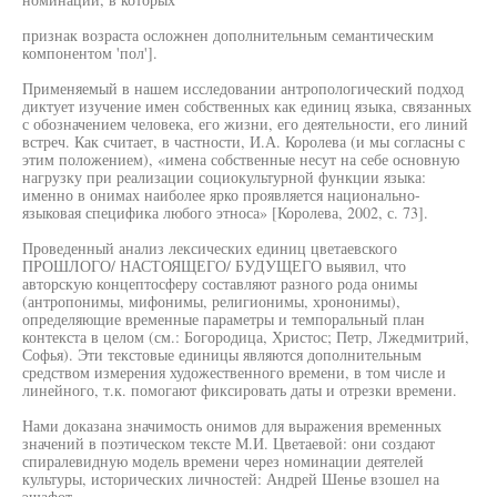
признак возраста осложнен дополнительным семантическим
компонентом 'пол'].
Применяемый в нашем исследовании антропологический подход
диктует изучение имен собственных как единиц языка, связанных
с обозначением человека, его жизни, его деятельности, его линий
встреч. Как считает, в частности, И.А. Королева (и мы согласны с
этим положением), «имена собственные несут на себе основную
нагрузку при реализации социокультурной функции языка:
именно в онимах наиболее ярко проявляется национально-
языковая специфика любого этноса» [Королева, 2002, с. 73].
Проведенный анализ лексических единиц цветаевского
ПРОШЛОГО/ НАСТОЯЩЕГО/ БУДУЩЕГО выявил, что
авторскую концептосферу составляют разного рода онимы
(антропонимы, мифонимы, религионимы, хрононимы),
определяющие временные параметры и темпоральный план
контекста в целом (см.: Богородица, Христос; Петр, Лжедмитрий,
Софья). Эти текстовые единицы являются дополнительным
средством измерения художественного времени, в том числе и
линейного, т.к. помогают фиксировать даты и отрезки времени.
Нами доказана значимость онимов для выражения временных
значений в поэтическом тексте М.И. Цветаевой: они создают
спиралевидную модель времени через номинации деятелей
культуры, исторических личностей: Андрей Шенье взошел на
эшафот,