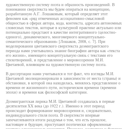
художественную систему поэта и образность произведений. В
понимании сверхтекста мы будем опираться на концепцию,
разработанную А.Г. Лошаковым, который определяет этот
феномен как «ряд отмеченных ассоциативно-смысловой
общностью в сферах автора, кода, контекста, адресата автономных
словесных текстов, которые в культурной практике актуально или
потенциально предстают в качестве интегративного (целостно-
единого), динамического, многомерного концептуально-
семантического образования» [Лошаков, 2008, с. 7]. При
моделировании цветаевского сверхтекста доэмигрантского
периода нами учитывались знание биографии автора как «текста
его жизни», имеющего концептуальную связь с текстами его
стихотворений, и представление о мировоззрении М.И.
Цветаевой, влияющем на художественную систему поэта.
В диссертации нами учитывался и тот факт, что взгляды М.И.
Цветаевой эволюционировали в зависимости от места (страны) и
обстановки, в которой она находилась, менялось представление о
времени ее жизненного пути, историческом времени (времени
эпохи) и времени как философской категории.
Доэмигрантская лирика М.И. Цветаевой создавалась в первые
десятилетия XX века (до 1922 г.). Именно в этот период
происходит формирование мировоззрения и, следовательно,
индивидуального стиля поэта. В сверхтексте впервые
запечатлеваются итоги раздумья о том, что есть прошлое,
настоящее и будущее, проступают поэтически оформленные
контуры одноименных концептов. Прошлое, настоящее и будущее