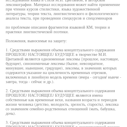
лексикографии. Материал исследования может найти применение
при чтении курсов стилистики, языка художественной
литературы, теории текста, лингвистического и филологического
анализа текста, при проведении спецкурсов и спецсеминаров
по проблемам описания фрагментов языковой КМ, теории и
практики лингвистической поэтики.
Положения, выноснмые на защиту:
1. Средствами выражения объема концептуального содержания
ПРОШЛОЕ/ НАСТОЯЩЕЕ/ БУДУЩЕЕ в творчестве М.И.
Цветаевой являются одноименные лексемы {прошлое, настоящее,
будущее), синонимичные лексемы (былое, невозвратное,
минувшее, нынешнее, грядущее), лексемы, в значениях которых
содержится указание на цикличность временных отрезков,
включенных в линейную модель времени (вчера - сегодня/ нынче -
завтра, тогда - сейчас и др.).
2. Средствами выражения объема концептуального содержания
ПРОШЛОЕ/ НАСТОЯЩЕЕ/ БУДУЩЕЕ являются имена
собственные как временные вехи, названия возраста и периодов
жизни человека (детство, молодость, зрелость, старость), лексика
со значением семейно-родственных отношений (мать, бабушка,
дочь).
3. Средствами выражения объема концептуального содержания
ПРОШЛОЕ/ НАСТОЯЩЕЕ/ БУДУЩЕЕ в доэмигрантской поэзии