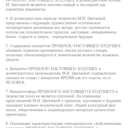
М. Цветаевой являются лексемы первый и последний как
параметры макрокосма.
4. В доэмигрантском периоде творчества М.И. Цветаевой
представлены следующие художественно-эстетические
интерпретации жизненных вех автора: детство оценивается
поэтом как положительное прошлое, настоящее -невыраженное
бытие, старость и смерть - отрицательное будущее.
5. Содержание концептов ПРОШЛОЕ/ НАСТОЯЩЕЕ/ БУДУЩЕЕ
объемнее значения одноименных лексем русского словаря,
поскольку объективируется в значительном количестве языковых
средств.
6. Концепты ПРОШЛОЕ/ НАСТОЯЩЕЕ/ БУДУЩЕЕ в
доэмигрантских произведениях М.И. Цветаевой содержательно
связаны не только с концептом ВРЕМЯ как его пласты, но и
ЧЕЛОВЕК.
7. Концептосфера ПРОШЛОГО/ НАСТОЯЩЕГО/ БУДУЩЕГО в
творчестве поэта не является статичной. На изменение
представлений М.И. Цветаевой о прошлом, настоящем и будущем
оказывает влияние человеческий опыт, общий культурный фон
эпохи, общественные и индивидуально-авторские ценностные
ориентации.
8. Основными характеристиками темпоральности, свойственными
концептам ПРОШЛОЕ/ НАСТОЯЩЕЕ/ БУДУЩЕЕ и