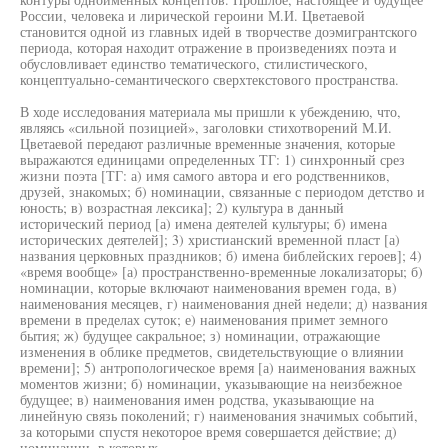
России, человека и лирической героини М.И. Цветаевой
становится одной из главных идей в творчестве доэмигрантского
периода, которая находит отражение в произведениях поэта и
обусловливает единство тематического, стилистического,
концептуально-семантического сверхтекстового пространства.
В ходе исследования материала мы пришли к убеждению, что,
являясь «сильной позицией», заголовки стихотворений М.И.
Цветаевой передают различные временные значения, которые
выражаются единицами определенных ТГ: 1) синхронный срез
жизни поэта [ТГ: а) имя самого автора и его родственников,
друзей, знакомых; б) номинации, связанные с периодом детство и
юность; в) возрастная лексика]; 2) культура в данный
исторический период [а) имена деятелей культуры; б) имена
исторических деятелей]; 3) христианский временной пласт [а)
названия церковных праздников; б) имена библейских героев]; 4)
«время вообще» [а) пространственно-временные локализаторы; б)
номинации, которые включают наименования времен года, в)
наименования месяцев, г) наименования дней недели; д) названия
времени в пределах суток; е) наименования примет земного
бытия; ж) будущее сакральное; з) номинации, отражающие
изменения в облике предметов, свидетельствующие о влиянии
времени]; 5) антропологическое время [а) наименования важных
моментов жизни; б) номинации, указывающие на неизбежное
будущее; в) наименования имен родства, указывающие на
линейную связь поколений; г) наименования значимых событий,
за которыми спустя некоторое время совершается действие; д)
номинации, в которых