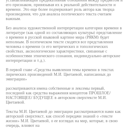
его признаком, привязывая их к реальной действительности и
времени. Это еще более подчеркивает роль автора как творца
произведения, что для анализа поэтического текста считаем
важным.
Без анализа художественной интерпретации категории времени в
литературе (как одной из составляющих культуры) представление
о времени в русской языковой картине мира (РЯКМ) будет
неполным. В поэтическом тексте сходятся все представления
человека о времени (о его метрических и топологических
свойствах, аксиологические характеристики, связанные с
особенностями этнического сознания, индивидуально-авторские
интерпретации и т.д.).
В первой главе «Средства выявления темы времени в текстах
лирических произведений М.И. Цветаевой, написанных до
эмиграции»
рассматриваются имена собственные и лексемы первый,
последний как средства выражения концептов ПРОШЛОЕ/
НАСТОЯЩЕЕ/ БУДУЩЕЕ в авторском сверхтексте М.И.
Цветаевой.
Тексты М.И. Цветаевой до эмиграции рассматриваются нами как
авторский сверхтекст, как способ передачи знаний о «тексте
жизни» М.И. Цветаевой, о ее взглядах на мир, которые, в свою
очередь, влияют на