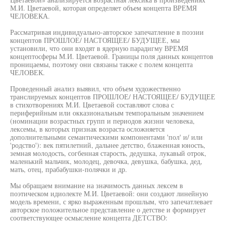
М.И. Цветаевой, которая определяет объем концепта ВРЕМЯ
ЧЕЛОВЕКА.
Рассматривая индивидуально-авторское запечатление в поэзии
концептов ПРОШЛОЕ/ НАСТОЯЩЕЕ/ БУДУЩЕЕ, мы
установили, что они входят в ядерную парадигму ВРЕМЯ
концептосферы М.И. Цветаевой. Границы поля данных концептов
проницаемы, поэтому они связаны также с полем концепта
ЧЕЛОВЕК.
Проведенный анализ выявил, что объем художественно
транслируемых концептов ПРОШЛОЕ/ НАСТОЯЩЕЕ/ БУДУЩЕЕ
в стихотворениях М.И. Цветаевой составляют слова с
периферийным или окказиональным темпоральным значением
(номинации возрастных групп и периодов жизни человека,
лексемы, в которых признак возраста осложняется
дополнительными семантическими компонентами 'пол' и/ или
'родство'): век пятилетний, дальнее детство, блаженная юность,
земная молодость, согбенная старость, дедушка, лукавый отрок,
маленький мальчик, молодец, девочка, девушка, бабушка, дед,
мать, отец, прабабушки-полячки и др.
Мы обращаем внимание на значимость данных лексем в
поэтическом идиолекте М.И. Цветаевой: они создают линейную
модель времени, с ярко выраженным прошлым, что запечатлевает
авторское положительное представление о детстве и формирует
соответствующее осмысление концепта ДЕТСТВО: