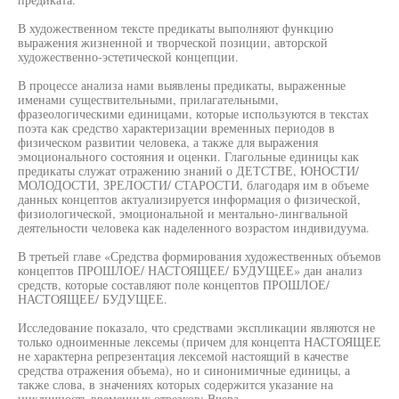
В художественном тексте предикаты выполняют функцию
выражения жизненной и творческой позиции, авторской
художественно-эстетической концепции.
В процессе анализа нами выявлены предикаты, выраженные
именами существительными, прилагательными,
фразеологическими единицами, которые используются в текстах
поэта как средство характеризации временных периодов в
физическом развитии человека, а также для выражения
эмоционального состояния и оценки. Глагольные единицы как
предикаты служат отражению знаний о ДЕТСТВЕ, ЮНОСТИ/
МОЛОДОСТИ, ЗРЕЛОСТИ/ СТАРОСТИ, благодаря им в объеме
данных концептов актуализируется информация о физической,
физиологической, эмоциональной и ментально-лингвальной
деятельности человека как наделенного возрастом индивидуума.
В третьей главе «Средства формирования художественных объемов
концептов ПРОШЛОЕ/ НАСТОЯЩЕЕ/ БУДУЩЕЕ» дан анализ
средств, которые составляют поле концептов ПРОШЛОЕ/
НАСТОЯЩЕЕ/ БУДУЩЕЕ.
Исследование показало, что средствами экспликации являются не
только одноименные лексемы (причем для концепта НАСТОЯЩЕЕ
не характерна репрезентация лексемой настоящий в качестве
средства отражения объема), но и синонимичные единицы, а
также слова, в значениях которых содержится указание на
цикличность временных отрезков: Вчера -