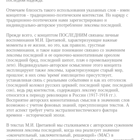
Отмечаем близость такого использования указанных слов - имен
концептов - традиционно-поэтическим контекстам. Но наряду с
традиционно-поэтическим нами зарегистрировано и
индивидуально-авторское употребление лексемы последний.
Прежде всего, с концептом ПОСЛЕДНИМ связаны личные
воспоминания М.И. Цветаевой, характеризующие важные
моменты в ее жизни, но это, как правило, грустные
воспоминания, и такое наше понимание связано со значением
лексемы последний и ее оценочно-коннотативным ореолом
(последний бред, последний шепот, плач о промелькнувшем
лете). Индивидуально-авторское осмысление этого концепта
эксплицируют также лексемы, характеризующие старый мир,
прошлое; в них сема 'время' имплицитно присутствует,
устанавливая связь с реальными событиями и как их отголосок
(последний колокол русских церквей; последний храм; последний
сон), ведь ряд контекстов, содержащих лексему последний,
относится к периоду революции в России (1917-1918 гг.).
Восприятие авторских коннотативных смыслов в значениях слов
возможно с учетом фоновых знаний, пресуппозиции текстов. А
этот аспект требует учета экстралингвистического фактора
времени - исторической эпохи.
В текстах М.И. Цветаевой мы сталкиваемся с авторским сужением
значения лексемы последний, когда она реализует значение
«окончательный, заключительный, решающий» (MAC) в
определенный период, момент жизни: Старого мира — последний