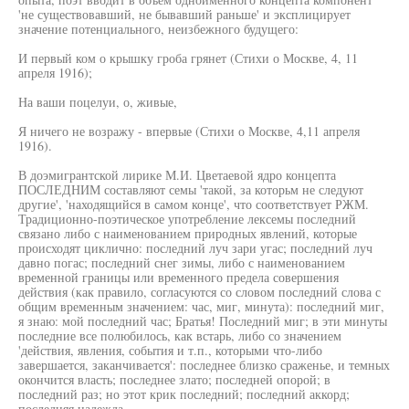
'не существовавший, не бывавший раньше' и эксплицирует
значение потенциального, неизбежного будущего:
И первый ком о крышку гроба грянет (Стихи о Москве, 4, 11
апреля 1916);
На ваши поцелуи, о, живые,
Я ничего не возражу - впервые (Стихи о Москве, 4,11 апреля
1916).
В доэмигрантской лирике М.И. Цветаевой ядро концепта
ПОСЛЕДНИМ составляют семы 'такой, за которьм не следуют
другие', 'находящийся в самом конце', что соответствует РЖМ.
Традиционно-поэтическое употребление лексемы последний
связано либо с наименованием природных явлений, которые
происходят циклично: последний луч зари угас; последний луч
давно погас; последний снег зимы, либо с наименованием
временной границы или временного предела совершения
действия (как правило, согласуются со словом последний слова с
общим временным значением: час, миг, минута): последний миг,
я знаю: мой последний час; Братья! Последний миг; в эти минуты
последние все полюбилось, как встарь, либо со значением
'действия, явления, события и т.п., которыми что-либо
завершается, заканчивается': последнее близко сраженье, и темных
окончится власть; последнее злато; последней опорой; в
последний раз; но этот крик последний; последний аккорд;
последняя надежда.