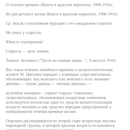
О золотые времена (Книги в красном переплете, 1906-1916);
Из рая детского житья (Книги в красном переплете, 1906-1916).
Ср. мысль о негативном будущем с его ожиданием старости:
Не учись у старости,
Юность златорунная!
Старость — дело темное,
Темное, безумное ("Пусть не помнят юные...", 9 августа 1918).
Все этапы течения линейного времени в антропологическом
аспекте М. Цветаева передает с помощью существительных,
обозначающих лиц мужского или женского пола: мальчик/
девочка — отрок/ девица — юноша/ девушка —
мужчина/ женщина - старик/ старуха. Семантика
существительных, обозначающих возрастные изменения,
используется поэтом как одно из средств концептуализации
возраста человека и как средство передачи представлений о
необратимости течения времени жизни.
Отдельно рассматривается во второй главе возрастная лексика
переходной группы, в которой признак возраста осложняется
семантическим компонентам 'родство':