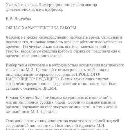
Ученый секретарь Диссертационного совета доктор
филологических наук профессор
В.В. Леденёва
ОБЩАЯ ХАРАКТЕРИСТИКА РАБОТЫ
Человек не может непосредственно наблюдать время. Описывая и
постигая его, языковая личность осознает абстрактную категорию
времени. Но человеческая жизнь остается запечатленной в
текстах, вербальные средства которых отражают представление о
времени того или иного автора.
Выбор темы обусловлен необходимостью осмысления поэтического
творчества М.И. Цветаевой с целью раскрыть особенности
индивидуально-авторского восприятия ПРОШЛОГО/
НАСТОЯЩЕГО/ БУДУЩЕГО. В этих важнейших пластах
заключено традиционное представление о том, как может быть
связано с человеком ВРЕМЯ.
Начало XX века было периодом кардинальных изменений в
жизни миллионов русских людей. Особенно сильное влияние
времени ощущают на себе творческие личности, в том числе и
великий поэт М.И. Цветаева.
Описание поэтических идиолектов является важнейшей задачей
современной лингвистики. Поэтический идиолект М.И.
Цветаевой - это яркое явление не только в русской, но и в