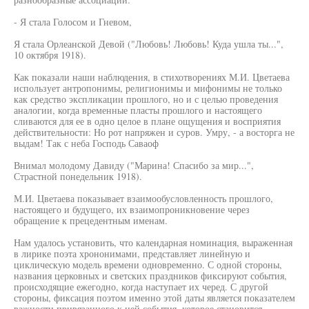
- Я стала Голосом и Гневом,
Я стала Орлеанской Девой ("Любовь! Любовь! Куда ушла ты...",
10 октября 1918).
Как показали наши наблюдения, в стихотворениях М.И. Цветаева
использует антропонимы, религионимы и мифонимы не только
как средство экспликации прошлого, но и с целью проведения
аналогии, когда временные пласты прошлого и настоящего
сливаются для ее в одно целое в плане ощущения и восприятия
действительности: Но рот напряжен и суров. Умру, - а восторга не
выдам! Так с неба Господь Саваоф
Внимал молодому Давиду ("Марина! Спасибо за мир...",
Страстной понедельник 1918).
М.И. Цветаева показывает взаимообусловленность прошлого,
настоящего и будущего, их взаимопроникновение через
обращение к прецедентным именам.
Нам удалось установить, что календарная номинация, выраженная
в лирике поэта хрононимами, представляет линейную и
циклическую модель времени одновременно. С одной стороны,
названия церковных и светских праздников фиксируют события,
происходящие ежегодно, когда наступает их черед. С другой
стороны, фиксация поэтом именно этой даты является показателем
важности привязанного к ней события, которое становится