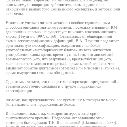
описываемую говорящим действительность, задают свои
отношения в рамках того «жизненного контекста», в который они
включены.
Некоторые ученые считают метафоры вообще единственным
способом описания значения времени, поскольку в наивной КМ
для понятия «время» не существует никакого таксономического
класса [Плунгян, 1997, с. 160]. Отказываясь от общепринятой
схемы лексикографических дефиниций, В.А. Плунгян предлагает
оригинальную классификацию, выделяя пять наиболее
употребляемых «метафорических блоков» из всех контекстов
употребления слова время: время-путник («то, что движется»),
время-агрессор («то, что разрушает»), время-субстанция («то,
количество чего можно измерить»), время-контейнер («то, что
заключает событие длительное (отрезок) или мгновение (точка)»),
время-имущество («то, чем обладают»).
Однако мы считаем, что процесс метафоризации представлений о
времени достаточно сложный и с трудом поддающийся
классификации,
поэтому, как представляется, все временные метафоры не могут
быть заключены в предложенные блоки.
В последние годы в науке возрос интерес к категории
синтаксического времени. Подробное исследование этой
категории было сделано Т.Е. Шаповаловой [Шаповалова, 2000].
Ученый отмечает, что вскрыть собственно синтаксические