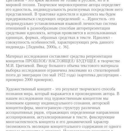
мировой поэзии. Творческое мировосприятие автора определяет
его идиостиль, индивидуальность реализуемых посредством него
представлений. В трактовке идиостиля и идиолекта мы будем
придерживаться следующих определений: «...Идиостиль -это
индивидуально устанавливаемая языковой личностью система
отношений к разнообразным способам авторепрезентации
средствами идиолекта, которая проявляется в использованных
единицах, формах, образных средствах в тексте. Идиолект -
совокупность особенностей, характеризующих речь данного
индивида» [Леденёва, 2000а, с. 36].
Материал исследования составляют средства репрезентации
концептов ПРОШЛОЕ/ НАСТОЯЩЕЕ/ БУДУЩЕЕ в творчестве
М.И. Цветаевой. Ввиду большого объема текстового материала
выборка исследования ограничена лексемами из стихотворений
поэта до эмиграции (по май 1922 года) (картотека диссертации -
примерно 2000 примеров).
Художественный концепт - это результат творческого способа
познания мира, который выражается в произведениях автора. В
нашем исследовании под художественным концептом мы
понимаем единицу индивидуального сознания, авторской
концептосферы, многогранную структуру различных
ассоциативных рядов, отражающих определенные направления
ассоциирования, актуализированные в тексте, фиксирующие
многоаспектность концепта и его динамический характер
(возможность эволюции концептуального содержания от одного
периода творчества к другому). Исследованием концептов в