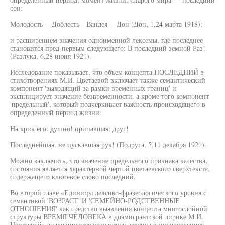
сон:
Молодость —Доблесть—Вандея —Дон (Дон, 1,24 марта 1918);
и расширением значения одноименной лексемы, где последнее
становится пред-первым следующего: В последний земной Раз!
(Разлука, 6,28 июня 1921).
Исследование показывает, что объем концепта ПОСЛЕДНИЙ в
стихотворениях М.И. Цветаевой включает также семантический
компонент 'выходящий за рамки временных границ' и
эксплицирует значение безвременности, а кроме того компонент
'предельный', который подчеркивает важность происходящего в
определенный период жизни:
На крик его: душно! припавшая: друг!
Последнейшая, не пускавшая рук! (Подруга, 5,11 декабря 1921).
Можно заключить, что значение предельного признака качества,
состояния является характерной чертой цветаевского сверхтекста,
содержащего ключевое слово последний.
Во второй главе «Единицы лексико-фразеологического уровня с
семантикой 'ВОЗРАСТ' И 'СЕМЕЙНО-РОДСТВЕННЫЕ
ОТНОШЕНИЯ' как средство выявления концепта многослойной
структуры ВРЕМЯ ЧЕЛОВЕКА в доэмигрантской лирике М.И.
Цветаевой» анализируется возрастная лексика в произведениях