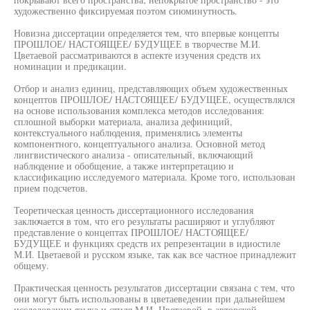
художественно фиксируемая поэтом сиюминутность.
Новизна диссертации определяется тем, что впервые концепты
ПРОШЛОЕ/ НАСТОЯЩЕЕ/ БУДУЩЕЕ в творчестве М.И.
Цветаевой рассматриваются в аспекте изучения средств их
номинации и предикации.
Отбор и анализ единиц, представляющих объем художественных
концептов ПРОШЛОЕ/ НАСТОЯЩЕЕ/ БУДУЩЕЕ, осуществлялся
на основе использования комплекса методов исследования:
сплошной выборки материала, анализа дефиниций,
контекстуального наблюдения, применялись элементы
компонентного, концептуального анализа. Основной метод
лингвистического анализа - описательный, включающий
наблюдение и обобщение, а также интерпретацию и
классификацию исследуемого материала. Кроме того, использован
прием подсчетов.
Теоретическая ценность диссертационного исследования
заключается в том, что его результаты расширяют и углубляют
представление о концептах ПРОШЛОЕ/ НАСТОЯЩЕЕ/
БУДУЩЕЕ и функциях средств их репрезентации в идиостиле
М.И. Цветаевой и русском языке, так как все частное принадлежит
общему.
Практическая ценность результатов диссертации связана с тем, что
они могут быть использованы в цветаеведении при дальнейшем
исследовании языка и стиля М.И. Цветаевой, в авторской