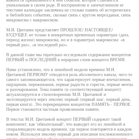
уникальным в своем роде. В воспринятом и запечатленном ее
текстами календаре заключена не столько память об исторических
и библейских событиях, сколько связь с кругом мирозданья, связь
микрокосма с макрокосмом.
М.И. Цветаева представляет ПРОШЛОЕ/ НАСТОЯЩЕЕ/
БУДУЩЕЕ не только в конкретных временных параметрах (дата,
период жизни) микрокосма, но и в параметрах макрокосма: «в
первый раз», «в последний раз».
В данной главе мы тщательно исследовали содержание концептов
ПЕРВЫЙ и ПОСЛЕДНИЙ в иерархии слоев концепта ВРЕМЯ.
Нами установлено, что в линейной модели времени М.И.
Цветаевой ПЕРВОМУ отводится роль абсолютного начала, чего-то
самого запоминающегося, что характеризует первые впечатления,
ощущения, переживания, первые радости и горести, первые мечты
и разочарования. Тема памяти (и соответствующий концепт)
актуализируется в стихотворениях М.И. Цветаевой и
эксплицируется через лексему первый (первый шаг, первый день,
первая книга). Это перекрещение концептов ПАМЯТЬ - ПЕРВОЕ.
Первое становится частным проявлением памяти.
В текстах М.И. Цветаевой концепт ПЕРВЫЙ содержит такой
компонент, как 'обязательный', что выводит его из линейной в
спиралевидную модель времени, где первое повторяется в каждом
новом. Используя лексему первый для описания послежизненного
опыта, поэт вводит в объем одноименного концепта компонент