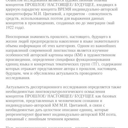
концептов ПРОШЛОЕ/ НАСТОЯЩЕЕ/ БУДУЩЕЕ, входящих в
ядерную парадигму концепта ВРЕМЯ индивидуально-авторской
концептосферы М.И. Цветаевой, а предметом - совокупность
средств, использованных поэтом для выражения данных
концептов в произведениях, созданных ею до эмиграции (май
1922 года).
Неоспоримая значимость прошлого, настоящего, будущего в
жизни людей предопределила накопление в языке значительного
объема информации об этих категориях. Одним из важнейших
направлений современной лингвистики является изучение
особенностей авторской картины мира (КМ) в художественном
произведении, определение специфики функционирования
единиц языка и конкретных тематических групп (ТГ), содержание
которых отражает представление автора о прошлом, настоящем,
будущем, чем и обусловлена актуальность проводимого
исследования.
Актуальность диссертационного исследования определяется также
необходимостью лингвокультурологического осмысления
концептов ПРОШЛОЕ/ НАСТОЯЩЕЕ/ БУДУЩЕЕ как базовых
концептов, представленных в человеческом сознании и
индивидуально-авторской КМ М.И. Цветаевой, в связи с
необходимостью дать целостное описание единиц, которые
репрезентируют фрагмент индивидуально-авторской КМ поэта,
связанный с линейным течением времени.
Цель диссертационного исследования - изучить семантическое