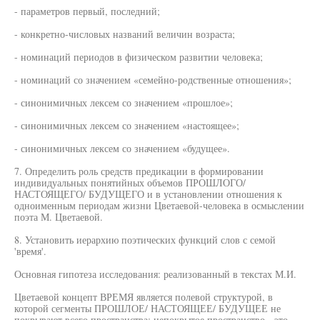
- параметров первый, последний;
- конкретно-числовых названий величин возраста;
- номинаций периодов в физическом развитии человека;
- номинаций со значением «семейно-родственные отношения»;
- синонимичных лексем со значением «прошлое»;
- синонимичных лексем со значением «настоящее»;
- синонимичных лексем со значением «будущее».
7. Определить роль средств предикации в формировании
индивидуальных понятийных объемов ПРОШЛОГО/
НАСТОЯЩЕГО/ БУДУЩЕГО и в установлении отношения к
одноименным периодам жизни Цветаевой-человека в осмыслении
поэта М. Цветаевой.
8. Установить иерархию поэтических функций слов с семой
'время'.
Основная гипотеза исследования: реализованный в текстах М.И.
Цветаевой концепт ВРЕМЯ является полевой структурой, в
которой сегменты ПРОШЛОЕ/ НАСТОЯЩЕЕ/ БУДУЩЕЕ не
покрывают всего пространства; непокрытое пространство - это