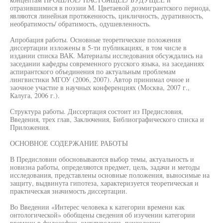
отразившимися в поэзии М. Цветаевой доэмигрантского периода,
являются линейная протяженность, цикличность, дуративность,
необратимость/ обратимость, одушевленность.
Апробация работы. Основные теоретические положения
диссертации изложены в 5-ти публикациях, в том числе в
издании списка ВАК. Материалы исследования обсуждались на
заседании кафедры современного русского языка, на заседаниях
аспирантского объединения по актуальным проблемам
лингвистики МГОУ (2006, 2007). Автор принимал очное и
заочное участие в научных конференциях (Москва, 2007 г.,
Калуга, 2006 г.).
Структура работы. Диссертация состоит из Предисловия,
Введения, трех глав, Заключения, Библиографического списка и
Приложения.
ОСНОВНОЕ СОДЕРЖАНИЕ РАБОТЫ
В Предисловии обосновываются выбор темы, актуальность и
новизна работы, определяются предмет, цель, задачи и методы
исследования, представлены основные положения, выносимые на
защиту, выдвинута гипотеза, характеризуется теоретическая и
практическая значимость диссертации.
Во Введении «Интерес человека к категории времени как
онтологической» обобщены сведения об изучении категории
времени в философии, культурологи, психологии,