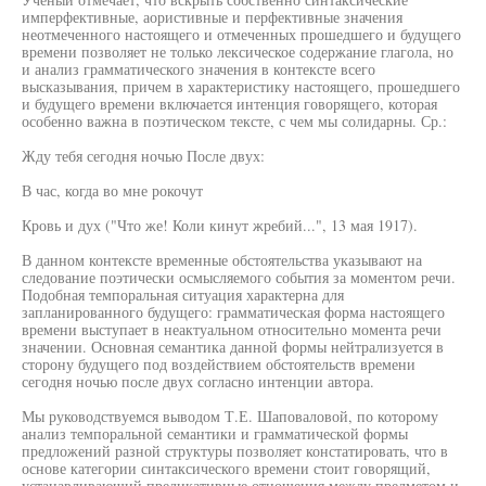
имперфективные, аористивные и перфективные значения
неотмеченного настоящего и отмеченных прошедшего и будущего
времени позволяет не только лексическое содержание глагола, но
и анализ грамматического значения в контексте всего
высказывания, причем в характеристику настоящего, прошедшего
и будущего времени включается интенция говорящего, которая
особенно важна в поэтическом тексте, с чем мы солидарны. Ср.:
Жду тебя сегодня ночью После двух:
В час, когда во мне рокочут
Кровь и дух ("Что же! Коли кинут жребий...", 13 мая 1917).
В данном контексте временные обстоятельства указывают на
следование поэтически осмысляемого события за моментом речи.
Подобная темпоральная ситуация характерна для
запланированного будущего: грамматическая форма настоящего
времени выступает в неактуальном относительно момента речи
значении. Основная семантика данной формы нейтрализуется в
сторону будущего под воздействием обстоятельств времени
сегодня ночью после двух согласно интенции автора.
Мы руководствуемся выводом Т.Е. Шаповаловой, по которому
анализ темпоральной семантики и грамматической формы
предложений разной структуры позволяет констатировать, что в
основе категории синтаксического времени стоит говорящий,
устанавливающий предикативные отношения между предметом и