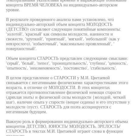
концепта ВРЕМЯ ЧЕЛОВЕКА на индивидуально-авторском
уровне.
В результате проведенного анализа нами установлено, что
индивидуально-авторский объем концепта МОЛОДОСТЬ
(ДЕТСТВО) составляют следующие понятийные компоненты:
'золотой', 'красный' как символы молодости, наивности и
свежести, 'хрупкий', 'приятный', 'мягкий', 'небольшой' (как у
невзрослого), 'избыточный', 'максимально проявленный', '
поверхностный'.
Объем концепта СТАРОСТЬ представлен следующими смыслами:
'серый', 'белый', 'пепел', 'проницательность', 'глубина', 'ценность',
'опытность', 'неизменяемость', 'постоянство', 'стабильность'.
В целом представление о СТАРОСТИ у М.И. Цветаевой
связывается с негативными физическими характеристиками этого
возраста, в отличие от МОЛОДОСТИ. В этих концептах
отражается противопоставление физической немощи старости
(дряхлая знать) и физической силы молодости {молодой, четкий
шаг), наличие опыта у старости (вещие седины) и его отсутствие у
молодости (пуст). СТАРОСТЬ для поэта ассоциируется с
негативным будущим.
Важную роль в формировании индивидуально-авторского объема
концептов ДЕТСТВО, ЮНОСТЬ/ МОЛОДОСТЬ, ЗРЕЛОСТЬ/
СТАРОСТЬ в текстах М.И. Цветаевой играют слова в функции
предиката.