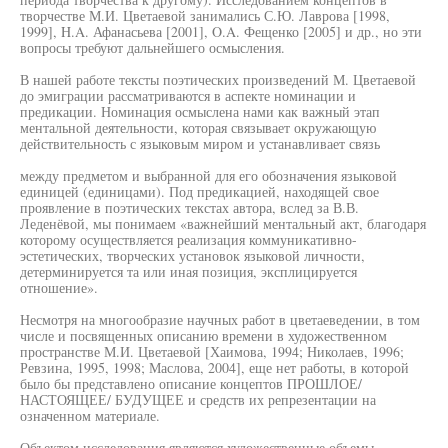
творчестве М.И. Цветаевой занимались С.Ю. Лаврова [1998,
1999], H.A. Афанасьева [2001], O.A. Фещенко [2005] и др., но эти
вопросы требуют дальнейшего осмысления.
В нашей работе тексты поэтических произведений М. Цветаевой
до эмиграции рассматриваются в аспекте номинации и
предикации. Номинация осмыслена нами как важный этап
ментальной деятельности, которая связывает окружающую
действительность с языковым миром и устанавливает связь
между предметом и выбранной для его обозначения языковой
единицей (единицами). Под предикацией, находящей свое
проявление в поэтических текстах автора, вслед за В.В.
Леденёвой, мы понимаем «важнейший ментальный акт, благодаря
которому осуществляется реализация коммуникативно-
эстетических, творческих установок языковой личности,
детерминируется та или иная позиция, эксплицируется
отношение».
Несмотря на многообразие научных работ в цветаеведении, в том
числе и посвященных описанию времени в художественном
пространстве М.И. Цветаевой [Хаимова, 1994; Николаев, 1996;
Ревзина, 1995, 1998; Маслова, 2004], еще нет работы, в которой
было бы представлено описание концептов ПРОШЛОЕ/
НАСТОЯЩЕЕ/ БУДУЩЕЕ и средств их репрезентации на
означенном материале.
Объектом исследования являются художественные объемы