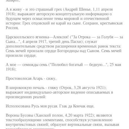
А я живу - и это страшный грех (Андрей Шенье, 1,11 апреля
1918); выражают авторскую концептуальную информацию о
будущем через осмысление темы мировой и отечественной
истории: Грех отцовский не карай на сыне. Сохрани, крестьянская
Россия,
Царскосельского ягненка—Алексия! ("За Отрока — за Голубя — за
Сына...", 4 апреля 1917, третий день Пасхи); служат
дополнительным средством расширения временных рамок текста:
Семь мечей пронзали сердце Богородицы над Сыном. Семь мечей
пронзили сердце,
А мое — семижды семь ("Полюбил богатый — бедную...", 25 мая
1918);
Простоволосая Агарь - сижу,
В широкоокую печаль - гляжу (Отрок, 3,28 августа 1921);
выражают индивидуально-авторское видение описываемых в
произведениях реалий:
Исполосована Русь моя русая. Гзак да Кончак еще,
Вороны Бусовы (Ханский полон, 4,20 марта 1922); являются
текстообразующими элементами, способствуя установлению
внутритекстовых связей; образуют вертикальные связи, вызывая
разнообразные ассоциации: