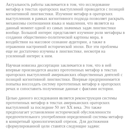
Актуальность работы заключается в том, что исследование
метафор в текстах ораторских выступлений проводится с позиций
когнитивной лингвистики. Изучение метафор в ораторских
выступлениях в рамках когнитивного подхода позволяет раскрыть
механизмы соотношения языка и мышления, что является на
данный момент одной из самых значимых задач лингвистики
вообще. Большой интерес представляет изучение роли метафоры в
создании общественно-политической картины мира, в
воздействии на массовое сознание аудитории, а также в
отражении настроений исторической эпохи. Все эти проблемы
еще не достаточно изучены в лингвистике, несмотря на
усиленный интерес к ним.
Научная новизна диссертации заключается в том, что в ней
впервые производится анализ прототипных метафор в текстах
ораторских выступлений американских общественных деятелей с
позиций когнитивной лингвистики. Впервые предпринимается
попытка воссоздать систему прототипных метафор в ораторских
речах и сопоставить полученные данные с фактами истории.
Целью данного исследования является реконструкция системы
прототипных метафор в текстах американских ораторских
выступлений за последние 50 лет XX века. Это также
предполагает установление исторической обусловленности
предпочтительного употребления определенной системы метафор
в конкретный хронологический отрезок. Для достижения
сформулированной цели ставятся следующие задачи: