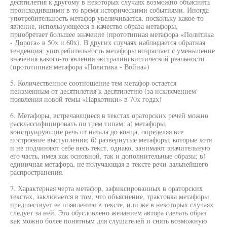
десятилетия к другому в некоторых случаях возможно объяснить
происходившими в то время историческими событиями. Иногда
употребительность метафор увеличивается, поскольку какое-то
явление, использующееся в качестве образа метафоры,
приобретает большее значение (прототипная метафора «Политика
- Дорога» в 50х и 60х). В других случаях наблюдается обратная
тенденция: употребительность метафоры возрастает с уменьшение
значения какого-то явления экстралингвистической реальности
(прототипная метафора «Политика - Война»)
5. Количественное соотношение тем метафор остается
неизменным от десятилетия к десятилетию (за исключением
появления новой темы «Наркотики» в 70х годах)
6. Метафоры, встречающиеся в текстах ораторских речей можно
расклассифицировать по трем типам: а) метафоры,
конструирующие речь от начала до конца, определяя все
построение выступления; б) развернутые метафоры, которые хотя
и не подчиняют себе весь текст, однако, занимают значительную
его часть, имея как основной, так и дополнительные образы; в)
единичная метафора, не получающая в тексте речи дальнейшего
распространения.
7. Характерная черта метафор, зафиксированных в ораторских
текстах, заключается в том, что объяснение, трактовка метафоры
предшествует ее появлению в тексте, или же в некоторых случаях
следует за ней. Это обусловлено желанием автора сделать образ
как можно более понятным для слушателей и снять возможную