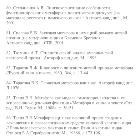
80. Степаненко A.B. Лингвокогнитивные особенности
функционирования метафоры в политическом дискурсе (на
материале русского и немецкого языков.: Автореф.канд.дис., М.,
2001.
81. Сцелова Е.В. Звуковая метафора в немецкой романтической
поэции (на материале лирики Клеменса Бретано).:
Автореф.канд.дис., СПБ, 2001.
82. Тазмина А.Т. Стилистический анализ американской
ораторской прозы.: Автореф.канд.дис, М., 1998.
83. Тарасов Л.Ф. К вопросу о лингвистической природе метафоры
//Русский язык в школе, 1980, №4, с. 13-44 .
84. Тарасова В.К. Словесная метафора как знак. Автореф.канд.дис,
Л.1976.
85. Телия В.Н. Метафора как модель смыслопроизводства и ее
эспрессивно-оценочная функция //Метафора в языке и тексте /Отв.
ред. В.Н. Телия. М., 1988а, с. 36-51.
86. Телия В.Н.Метафоризация как основной прием создания
лексических и фразеологических средств языковой картины мира
// Роль человеческого фактора в языке: Язык и картина мира/
Отв.ред.Б.А.Серебренников. М., 19886, с.173 198.