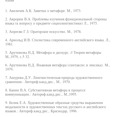
языки"
1. Авеличев А.К. Заметки о метафоре. М., 1973.
2. Аврорин В.А. Проблемы изучения функциональной стороны
языка (к вопросу о предмете социолингвистики) Л., 1975.
3. Апресян Г.З. Ораторское искусство. М., 1978.
4. Арнольд И.В. Стилистика современного английского языка. Л.,
1981.
5. Арутюнова Н.Д. Метафора и дискурс. // Теория метафоры
М.,1979, с.5 32.
6. Арутюнова Н.Д. Языковая метафора (синтаксис и лексика). М.,
1979.
7. Ашурова Д.У. Лингвистическая природа художественного
сравнения.: Автореф.канд.дис., М., 1970.
8. Банин В.А. Субстантивная метафора в процессе
коммуникации.: Автореф.канд.дис., М.,1995.
9. Белик Е.А. Художественные образные средства выражения
модальности в художественных текстах русского и английского
языков.: Автореф.канд.дис., Краснодар, 1996.