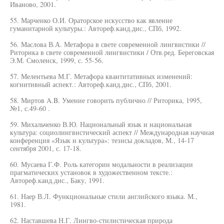
Иваново, 2001.
55. Марченко О.И. Ораторское искусство как явление
гуманитарной культуры.: Автореф.канд.дис., СПб, 1992.
56. Маслова В.А. Метафора в свете современной лингвистики //
Риторика в свете современной лингвистики / Отв.ред. Береговская
Э.М. Смоленск, 1999, с. 55-56.
57. Мелентьева М.Г. Метафора квантитативных изменений:
когнитивный аспект.: Автореф.канд.дис., СПб, 2001.
58. Миртов A.B. Умение говорить публично // Риторика, 1995,
№1, с.49-60 .
59. Михальченко В.Ю. Национальный язык и национальная
культура: социолингвистический аспект // Международная научная
конференция «Язык и культура»: тезисы докладов, М., 14-17
сентября 2001, с. 17-18.
60. Мусаева Г.Ф. Роль категории модальности в реализации
прагматических установок в художественном тексте.:
Автореф.канд.дис., Баку, 1991.
61. Наер В.Л. Функциональные стили английского языка. М.,
1981.
62. Наставшева Н.Г. Лингво-стилистическая природа