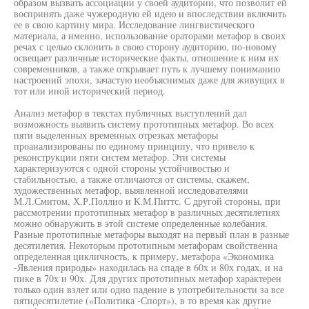
образом вызвать ассоциации у своей аудитории, что позволит ей
воспринять даже чужеродную ей идею и впоследствии включить
ее в свою картину мира. Исследование лингвистического
материала, а именно, использование ораторами метафор в своих
речах с целью склонить в свою сторону аудиторию, по-новому
освещает различные исторические факты, отношение к ним их
современников, а также открывает путь к лучшему пониманию
настроений эпохи, зачастую необъяснимых даже для живущих в
тот или иной исторический период.
Анализ метафор в текстах публичных выступлений дал
возможность выявить систему прототипных метафор. Во всех
пяти выделенных временных отрезках метафоры
проанализированы по единому принципу, что привело к
реконструкции пяти систем метафор. Эти системы
характеризуются с одной стороны устойчивостью и
стабильностью, а также отличаются от системы, скажем,
художественных метафор, выявленной исследователями
М.Л.Смитом, Х.Р.Поллио и К.М.Питтс. С другой стороны, при
рассмотрении прототипных метафор в различных десятилетиях
можно обнаружить в этой системе определенные колебания.
Разные прототипные метафоры выходят на первый план в разные
десятилетия. Некоторым прототипным метафорам свойственна
определенная цикличность, к примеру, метафора «Экономика
-Явления природы» находилась на спаде в 60х и 80х годах, и на
пике в 70х и 90х. Для других прототипных метафор характерен
только один взлет или одно падение в употребительности за все
пятидесятилетие («Политика -Спорт»), в то время как другие