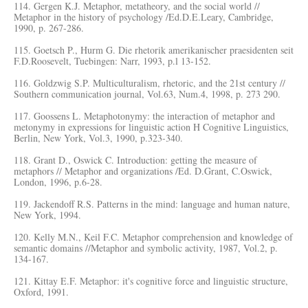
114. Gergen K.J. Metaphor, metatheory, and the social world //
Metaphor in the history of psychology /Ed.D.E.Leary, Cambridge,
1990, p. 267-286.
115. Goetsch P., Hurm G. Die rhetorik amerikanischer praesidenten seit
F.D.Roosevelt, Tuebingen: Narr, 1993, p.l 13-152.
116. Goldzwig S.P. Multiculturalism, rhetoric, and the 21st century //
Southern communication journal, Vol.63, Num.4, 1998, p. 273 290.
117. Goossens L. Metaphotonymy: the interaction of metaphor and
metonymy in expressions for linguistic action H Cognitive Linguistics,
Berlin, New York, Vol.3, 1990, p.323-340.
118. Grant D., Oswick C. Introduction: getting the measure of
metaphors // Metaphor and organizations /Ed. D.Grant, C.Oswick,
London, 1996, p.6-28.
119. Jackendoff R.S. Patterns in the mind: language and human nature,
New York, 1994.
120. Kelly M.N., Keil F.C. Metaphor comprehension and knowledge of
semantic domains //Metaphor and symbolic activity, 1987, Vol.2, p.
134-167.
121. Kittay E.F. Metaphor: it's cognitive force and linguistic structure,
Oxford, 1991.