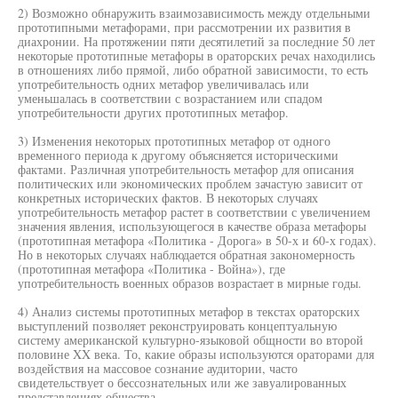
2) Возможно обнаружить взаимозависимость между отдельными
прототипными метафорами, при рассмотрении их развития в
диахронии. На протяжении пяти десятилетий за последние 50 лет
некоторые прототипные метафоры в ораторских речах находились
в отношениях либо прямой, либо обратной зависимости, то есть
употребительность одних метафор увеличивалась или
уменьшалась в соответствии с возрастанием или спадом
употребительности других прототипных метафор.
3) Изменения некоторых прототипных метафор от одного
временного периода к другому объясняется историческими
фактами. Различная употребительность метафор для описания
политических или экономических проблем зачастую зависит от
конкретных исторических фактов. В некоторых случаях
употребительность метафор растет в соответствии с увеличением
значения явления, использующегося в качестве образа метафоры
(прототипная метафора «Политика - Дорога» в 50-х и 60-х годах).
Но в некоторых случаях наблюдается обратная закономерность
(прототипная метафора «Политика - Война»), где
употребительность военных образов возрастает в мирные годы.
4) Анализ системы прототипных метафор в текстах ораторских
выступлений позволяет реконструировать концептуальную
систему американской культурно-языковой общности во второй
половине XX века. То, какие образы используются ораторами для
воздействия на массовое сознание аудитории, часто
свидетельствует о бессознательных или же завуалированных
представлениях общества.