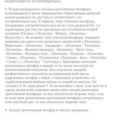
неоднозначность его интерпретации.
8. В ходе проведенного анализа прототипные метафоры,
встречающиеся в речах американских общественных деятелей
можно разделить на два типа в соответствии с их
употребительностью. К первому типу относятся метафоры,
обладающие употребительностью во все пять десятилетий, т.е.
характерные для текстов ораторских выступлений во второй
половине XX века («Политика - Война», «Политика -
Искусство»). Ко второму типу относятся метафоры, имеющие
значения для одного или нескольких десятилетий («Политика -
Животные», «Политика - Ландшафт», «Политика - Растения»,
«Политика - Явления природы», «Политика - Части тела»,
«Политика - Функции тела», «Политика - Религия», «Политика
-Семья», «Политика - Путешествие «Политика - Быт», «Политика
- Спорт»,», «Политика - Свет/тьма»). Критерием отнесения
прототипных метафор к какому-то из типов выступает их
количественный показатель. Был подсчитан средний
арифметических показатель распределения всей массы
выделенных метафор с темой «Социальное устройство» по
задействованным ячейкам таблиц со второй по шестую. Он
составил 5,16, округленно 5. В соответсвии с этим, если хотя бы в
одном десятилетии отмечено менее пяти случаев реализации
прототипной метафоры, то она относится ко второму типу, если
во всех пяти десятилетиях прототипная метафора употреблялась
пять или более раз, то она относится к первому типу.
9. Анализ прототипных метафор в текстах ораторских