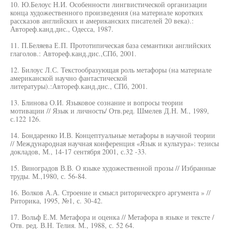
10. Ю.Белоус Н.И. Особенности лингвистической организации
конца художественного произведения (на материале коротких
рассказов английских и американских писателей 20 века).:
Автореф.канд.дис., Одесса, 1987.
11. П.Беляева Е.П. Прототипическая база семантики английских
глаголов.: Автореф.канд.дис.,СПб, 2001.
12. Билоус Л.С. Текстообразующая роль метафоры (на материале
американской научно фантастической
литературы).:Автореф.канд.дис., СПб, 2001.
13. Блинова О.И. Языковое сознание и вопросы теории
мотивации // Язык и личность/ Отв.ред. Шмелев Д.Н. М., 1989,
с.122 126.
14. Бондаренко И.В. Концептуальные метафоры в научной теории
// Международная научная конференция «Язык и культура»: тезисы
докладов, М., 14-17 сентября 2001, с.32 -33.
15. Виноградов В.В. О языке художественной прозы // Избранные
труды. М.,1980, с. 56-84.
16. Волков А.А. Строение и смысл риторическрго аргумента » //
Риторика, 1995, №1, с. 30-42.
17. Вольф Е.М. Метафора и оценка // Метафора в языке и тексте /
Отв. ред. В.Н. Телия. М., 1988, с. 52 64.