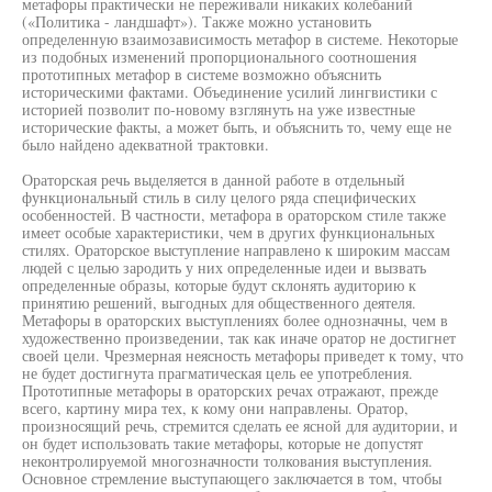
метафоры практически не переживали никаких колебаний
(«Политика - ландшафт»). Также можно установить
определенную взаимозависимость метафор в системе. Некоторые
из подобных изменений пропорционального соотношения
прототипных метафор в системе возможно объяснить
историческими фактами. Объединение усилий лингвистики с
историей позволит по-новому взглянуть на уже известные
исторические факты, а может быть, и объяснить то, чему еще не
было найдено адекватной трактовки.
Ораторская речь выделяется в данной работе в отдельный
функциональный стиль в силу целого ряда специфических
особенностей. В частности, метафора в ораторском стиле также
имеет особые характеристики, чем в других функциональных
стилях. Ораторское выступление направлено к широким массам
людей с целью зародить у них определенные идеи и вызвать
определенные образы, которые будут склонять аудиторию к
принятию решений, выгодных для общественного деятеля.
Метафоры в ораторских выступлениях более однозначны, чем в
художественно произведении, так как иначе оратор не достигнет
своей цели. Чрезмерная неясность метафоры приведет к тому, что
не будет достигнута прагматическая цель ее употребления.
Прототипные метафоры в ораторских речах отражают, прежде
всего, картину мира тех, к кому они направлены. Оратор,
произносящий речь, стремится сделать ее ясной для аудитории, и
он будет использовать такие метафоры, которые не допустят
неконтролируемой многозначности толкования выступления.
Основное стремление выступающего заключается в том, чтобы