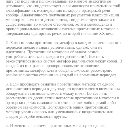
пять раз получены положительные, во многом аналогичные
результаты, что свидетельствует о возможности применения этой
классификации к исследованию метафор в ораторской речи
вообще. Аналогичность полученных результатов классификации
метафор во всех пяти десятилетиях, свидетельствует также и о
существовании во многом стабильной, хотя и меняющейся в
пропорциональном отношении системе прототипных метафор в
американских ораторских речах во второй половине XX века.
2. Хотя системы прототипных метафор в каждом из исторических
периодов можно назвать устойчивыми, однако, они не
идентичны. Прототипные метафоры обладают разной
употребительностью в каждом из десятилетий. Все пять
реконструированных систем метафор различаются между собой. В
каждой из них разное пропорциональное отношение
прототипных метафор, хотя в общей сложности рассмотрено
равное количество страниц на каждый из временных периодов.
3. Если проследить развитие прототипных метафор от одного
исторического периода к другому, то представляется возможным
обнаружить взаимозависимость между ними. Во все пять
рассмотренных десятилетий некоторые прототипные метафоры в
ораторских речах находились в отношениях либо прямой либо
обратной зависимости. Популярность одних прототипных
метафор увеличивалась или уменьшалась с возрастанием или
спадом употребительности других.
4. Изменения в системе прототипных метафор от одного