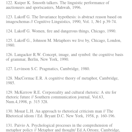
122. Kuiper K. Smooth talkers. The linguistic performance of
auctioneers and sportscasters, Mahwah, 1996.
123. Lakoff G. The Invariance hypothesis: is abstract reason based on
imageschemas // Cognitive Linguistics, 1990, Vol. 1, №1 p.39-74.
124. Lakoff G. Women, fire and dangerous things, Chicago, 1990.
125. Lakoff G., Johnson M. Metaphors we live by, Chicago, London,
1980.
126. Langacker R.W. Concept, image, and symbol: the cognitive basis
of grammar, Berlin, New York, 1990.
127. Levinson S.C. Pragmatics, Cambridge, 1980.
128. MacCormac E.R. A cognitive theory of metaphor, Cambridge,
1985.
129. McKerrow R.E. Corporeality and cultural rhetoric: A site for
rhetoric future // Southern communication journal, Vol.63,
Num.4,1998, p. 315 328.
130. Mouat L.H. An approach to rhetorical criticism man // The
Rhetorical idiom / Ed. Bryant D.C. New York, 1958, p. 160-196.
131. Paivio A. Psychological processes in the comprehension of
metaphor policy // Metaphor and thought/ Ed.A.Ortony, Cambridge,