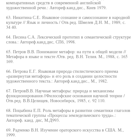
компаративных средств в современной английской
художественной речи.: Автореф.канд.дис., Киев 1979.
63. Никитина С.Е. Языковое сознание и самосознание в народной
культуре // Язык и личность / Отв.ред. Шмелев Д.Н. М., 1989, с.
34 40.
64. Песина С.А. Лексический прототип в семантической структуре
слова.: Автореф.канд.дис, СПб, 1998.
65. Петров В.В. Понимание метафор: на пути к общей модели //
Метафора в языке и тексте /Отв. ред. В.Н. Телия. М., 1988, с. 165
169.
66. Петрова Е.Г. Языковая природа стилистического приема
«развернутая метафора» и его роль в создании целостности
художественного текста.: Автореф.канд.дис., М., 1982.
67. ПетровВ.В. Научные метафоры: природа и механизмы
функционирования //Философские основания научной теории /
Отв.ред. В.В.Целищев, Новосибирск, 1985, с. 92 110.
68. Поцыбина Е.П. Роль метафоры в развитии семантики глаголов
тематической группы «Процессы земледельческого труда».:
Автореф. канд. дис, М.Д993.
69. Радченко В.Н. Изучение ораторского искусства в США. М.,
1999.