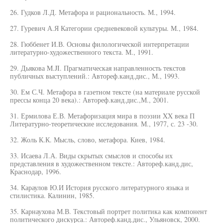
26. Гудков Л.Д. Метафора и рациональность. М., 1994.
27. Гуревич А.Я Категории средневековой культуры. М., 1984.
28. Гюббенет И.В. Основы филологической интерпретации
литературно-художественного текста. М., 1991.
29. Дьякова M.JI. Прагматическая направленность текстов
публичных выступлений.: Автореф.канд.дис., М., 1993.
30. Ем С.Ч. Метафора в газетном тексте (на материале русской
прессы конца 20 века).: Автореф.канд.дис.,М., 2001.
31. Ермилова Е.В. Метафоризация мира в поэзии XX века П
Литературно-теоретические исследования. М., 1977, с. 23 -30.
32. Жоль К.К. Мысль, слово, метафора. Киев, 1984.
33. Исаева Л.А. Виды скрытых смыслов и способы их
представления в художественном тексте.: Автореф.канд.дис,
Краснодар, 1996.
34. Караулов Ю.И История русского литературного языка и
стилистика. Калинин, 1985.
35. Карнаухова М.В. Текстовый портрет политика как компонент
политического дискурса.: Автореф.канд.дис., Ульяновск, 2000.