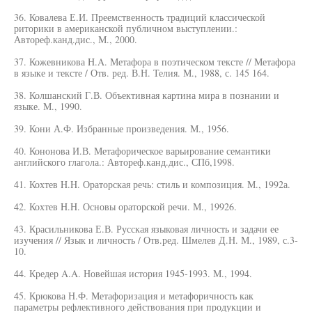
36. Ковалева Е.И. Преемственность традиций классической
риторики в американской публичном выступлении.:
Автореф.канд.дис., М., 2000.
37. Кожевникова H.A. Метафора в поэтическом тексте // Метафора
в языке и тексте / Отв. ред. В.Н. Телия. М., 1988, с. 145 164.
38. Колшанский Г.В. Объективная картина мира в познании и
языке. М., 1990.
39. Кони А.Ф. Избранные произведения. М., 1956.
40. Кононова И.В. Метафорическое варьирование семантики
английского глагола.: Автореф.канд.дис., СПб,1998.
41. Кохтев H.H. Ораторская речь: стиль и композиция. М., 1992а.
42. Кохтев H.H. Основы ораторской речи. М., 19926.
43. Красильникова Е.В. Русская языковая личность и задачи ее
изучения // Язык и личность / Отв.ред. Шмелев Д.Н. М., 1989, с.3-
10.
44. Кредер A.A. Новейшая история 1945-1993. М., 1994.
45. Крюкова Н.Ф. Метафоризация и метафоричность как
параметры рефлективного действования при продукции и