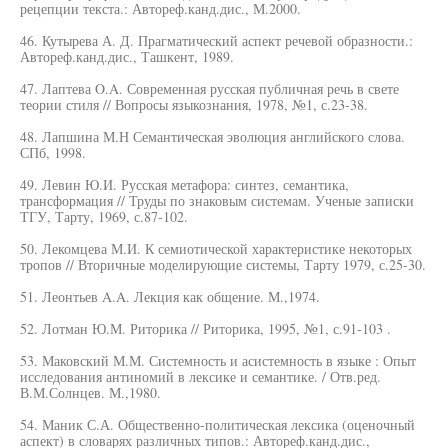
рецепции текста.: Автореф.канд.дис., М.2000.
46. Кутырева А. Д. Прагматический аспект речевой образности.:
Автореф.канд.дис., Ташкент, 1989.
47. Лаптева O.A. Современная русская публичная речь в свете
теории стиля // Вопросы языкознания, 1978, №1, с.23-38.
48. Лапшина М.Н Семантическая эволюция английского слова.
СПб, 1998.
49. Левин Ю.И. Русская метафора: синтез, семантика,
трансформация // Труды по знаковым системам. Ученые записки
ТГУ, Тарту, 1969, с.87-102.
50. Лекомцева М.И. К семиотической характеристике некоторых
тропов // Вторичные моделирующие системы, Тарту 1979, с.25-30.
51. Леонтьев A.A. Лекция как общение. М.,1974.
52. Лотман Ю.М. Риторика // Риторика, 1995, №1, с.91-103 .
53. Маковский М.М. Системность и асистемность в языке : Опыт
исследования антиномий в лексике и семантике. / Отв.ред.
В.М.Солнцев. М.,1980.
54. Маник С.А. Общественно-политическая лексика (оценочный
аспект) в словарях различных типов.: Автореф.канд.дис.,