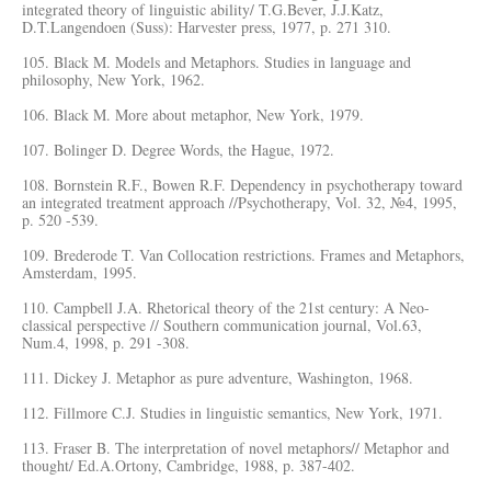
integrated theory of linguistic ability/ T.G.Bever, J.J.Katz,
D.T.Langendoen (Suss): Harvester press, 1977, p. 271 310.
105. Black M. Models and Metaphors. Studies in language and
philosophy, New York, 1962.
106. Black M. More about metaphor, New York, 1979.
107. Bolinger D. Degree Words, the Hague, 1972.
108. Bornstein R.F., Bowen R.F. Dependency in psychotherapy toward
an integrated treatment approach //Psychotherapy, Vol. 32, №4, 1995,
p. 520 -539.
109. Brederode T. Van Collocation restrictions. Frames and Metaphors,
Amsterdam, 1995.
110. Campbell J.A. Rhetorical theory of the 21st century: A Neo-
classical perspective // Southern communication journal, Vol.63,
Num.4, 1998, p. 291 -308.
111. Dickey J. Metaphor as pure adventure, Washington, 1968.
112. Fillmore C.J. Studies in linguistic semantics, New York, 1971.
113. Fraser B. The interpretation of novel metaphors// Metaphor and
thought/ Ed.A.Ortony, Cambridge, 1988, p. 387-402.