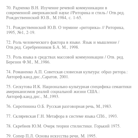
70. Радченко В.Н. Изучение речевой коммуникации в
современной американской науке //Риторика и стиль / Отв.ред.
Рождественнский Ю.В., М.1984, с. 1-65.
71. Рождественнский Ю.В. О термине «риторика» // Риторика,
1995, №1, 2-19.
72. Роль человеческого фактора в языке. Язык и мышление /
Отв.ред. Серебренников Б.А. М., 1998.
73. Роль языка в средствах массовой коммуникации / Отв. ред.
Березин Ф.М., М.,1986.
74. Романенко А.П. Советская словесная культура: образ ритора.:
Автореф.канд.дис.,Саратов, 2001.
75. Сескутова И.К. Национально-культурная специфика семантики
американизмов реалий социальной жизни США.:
Автореф.канд.дис., М.,1993.
76. Сиротинина О.Б. Русская разговорная речь, М.,1983.
77. Скляревская Г.Н. Метафора в системе языка СПб., 1993.
78. Скребнев Ю.М. Очерк теории стилистики. Горький 1975.
79. Сопер П.Л. Основа искусства речи, М. 1995.