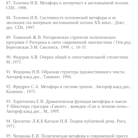
87. Толочин И.В. Метафора и интертекст в англоязычной поэзии.
СПб., 1996.
88. Толочин И.В. Системность поэтической метафоры и ее
эволюция (на материале англоязычной поэзии XX века).: Докт.
дис. СПб, 1997.
89. Тонкопий Ж.В. Риторические стратегии политических
программ // Риторика в свете современной лингвистики / Отв.ред.
Береговская Э.М. Смоленск, 1999, с. 16-31.
90. Федоров A.B. Очерки общей и сопоставительной стилистики.
М.,1971.
91. Федорова Н.В. Образная структура художественного текста.:
Автореф.канд.дис., Ташкент, 1994.
92. Фридрих С.А. Метафора в системе тропов.: Автореф.канд.дис.,
Калинин , 1971.
93. Харитонова Е.В. Драматическая функция метафоры в пьесах
У.Шекспира (трагедия «Гамлет» , комедия «Сон в летнюю ночь».:
Автореф.канд.дис., М„ 1995.
94. Цеплитис Л.К.Б Катлале Н.Я. Теория публичной речи, Рига,
1971.
95. Чепанова Е.И. Политическая метафора в современной прессе