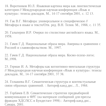
18. Воротников Ю.Л. Языковая картина мира как лингвистическая
категория // Международная научная конференция «Язык и
культура»: тезисы докладов, М., 14-17 сентября 2001, с. 12 13.
19. Гак В.Г. Метафора: универсальное и специфическое //
Метафора в языке и тексте/Отв. ред. В.Н. Телия. М., 1988, с. 11 35.
20. Гальперин И.Р. Очерки по стилистике английского языка. М.,
1958.
21. Гачев Г.Д. Национальные образа мира. Америка в сравнении с
Россией и славянофильством. М., 1997.
22. Гачев Г.Д. Национальные образа мира. Космо-психо-логос.
М.,1998.
23. Герман И. А. Метафоры как когнитивно-ментальная структура
// Международная научная конференция «Язык и культура»: тезисы
докладов, М., 14-17 сентября 2001, 37 38.
24. Голышева В.Г. Семантическая структура и контекстуальные
связи образных сравнений. : Автореф.канд.дис., Л., 1984.
25. Горбачев Е.В. Семантические стратегии предвыборной
коммуникации в ФРГ (на материале сообщений для прессы
фракции ХДС/ХСС в Бундестаге 1998).: Автореф.канд.дис.,
Самара, 2001.