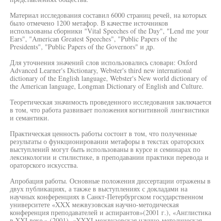
Материал исследования составил 6000 страниц речей, на которых
было отмечено 1200 метафор. В качестве источников
использованы сборники "Vital Speeches of the Day", "Lend me your
Ears", "American Greatest Speeches", "Public Papers of the
Presidents", "Public Papers of the Governors" и др.
Для уточнения значений слов использовались словари: Oxford
Advanced Learner's Dictionary, Webster's third new international
dictionary of the English language, Webster's New world dictionary of
the American language, Longman Dictionary of English and Culture.
Теоретическая значимость проведенного исследования заключается
в том, что работа развивает положения когнитивной лингвистики
и семантики.
Практическая ценность работы состоит в том, что полученные
результаты о функционировании метафоры в текстах ораторских
выступлений могут быть использованы в курсе и семинарах по
лексикологии и стилистике, в преподавании практики перевода и
ораторского искусства.
Апробация работы. Основные положения диссертации отражены в
двух публикациях, а также в выступлениях с докладами на
научных конференциях в Санкт-Петербургском государственном
университете «XXX межвузовская научно-методическая
конференция преподавателей и аспирантов»(2001 г.), «Англистика
в XXI веке » (2001), «XXXI межвузовская научно-методическая