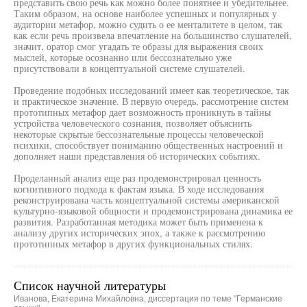
представить свою речь как можно более понятнее и убедительнее.
Таким образом, на основе наиболее успешных и популярных у
аудитории метафор, можно судить о ее менталитете в целом, так
как если речь произвела впечатление на большинство слушателей,
значит, оратор смог угадать те образы для выражения своих
мыслей, которые осознанно или бессознательно уже
присутствовали в концептуальной системе слушателей.
Проведение подобных исследований имеет как теоретическое, так
и практическое значение. В первую очередь, рассмотрение систем
прототипных метафор дает возможность проникнуть в тайны
устройства человеческого сознания, позволяет объяснить
некоторые скрытые бессознательные процессы человеческой
психики, способствует пониманию общественных настроений и
дополняет наши представления об исторических событиях.
Проделанный анализ еще раз продемонстрировал ценность
когнитивного подхода к фактам языка. В ходе исследования
реконструирована часть концептуальной системы американской
культурно-языковой общности и продемонстрирована динамика ее
развития. Разработанная методика может быть применена к
анализу других исторических эпох, а также к рассмотрению
прототипных метафор в других функциональных стилях.
Список научной литературы
Иванова, Екатерина Михайловна, диссертация по теме "Германские