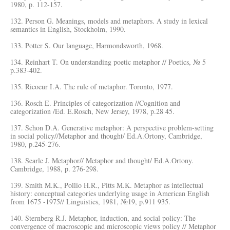
1980, p. 112-157.
132. Person G. Meanings, models and metaphors. A study in lexical
semantics in English, Stockholm, 1990.
133. Potter S. Our language, Harmondsworth, 1968.
134. Reinhart T. On understanding poetic metaphor // Poetics, № 5
p.383-402.
135. Ricoeur I.A. The rule of metaphor. Toronto, 1977.
136. Rosch E. Principles of categorization //Cognition and
categorization /Ed. E.Rosch, New Jersey, 1978, p.28 45.
137. Schon D.A. Generative metaphor: A perspective problem-setting
in social policy//Metaphor and thought/ Ed.A.Ortony, Cambridge,
1980, p.245-276.
138. Searle J. Metaphor// Metaphor and thought/ Ed.A.Ortony.
Cambridge, 1988, p. 276-298.
139. Smith M.K., Pollio H.R., Pitts M.K. Metaphor as intellectual
history: conceptual categories underlying usage in American English
from 1675 -1975// Linguistics, 1981, №19, p.911 935.
140. Sternberg R.J. Metaphor, induction, and social policy: The
convergence of macroscopic and microscopic views policy // Metaphor