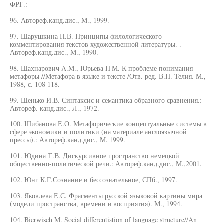
ФРГ.:
96. Автореф.канд.дис., М., 1999.
97. Шарушкина Н.В. Принципы филологического
комментирования текстов художественной литературы. .
Автореф.канд.дис., М., 1990.
98. Шахнарович A.M., Юрьева Н.М. К проблеме понимания
метафоры //Метафора в языке и тексте /Отв. ред. В.Н. Телия. М.,
1988, с. 108 118.
99. Шенько И.В. Синтаксис и семантика образного сравнения.:
Автореф. канд.дис., Л., 1972.
100. Шибанова Е.О. Метафорические концептуальные системы в
сфере экономики и политики (на материале англоязычной
прессы).: Автореф.канд.дис., М. 1999.
101. Юдина Т.В. Дискурсивное пространство немецкой
общественно-политической речи.: Автореф.канд.дис., М.,2001.
102. Юнг К.Г.Сознание и бессознательное, СПб., 1997.
103. Яковлева Е.С. Фрагменты русской языковой картины мира
(модели пространства, времени и восприятия). М., 1994.
104. Bierwisch M. Social differentiation of language structure//An