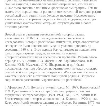
публикаций отмежеваться от описываемых событий, намеренно
смещая акценты, а порой откровенно очерняя все, что так или
иначе было связано с понятием «российская эмиграция». Тем не
менее, этот первый этап в развитии отечественной историографии
российской эмиграции имел большое значение. Исследования,
написанные «по горячим следам» событий, содержат, зачастую,
уникальный фактический материал, отсутствующий в более
поздних работах.
Второй этап в развитии отечественной историографии,
начавшийся в 1960-х гг. после длительного перерыва в
исследовании истории российской эмиграции, когда объективное
ее изучение было невозможно, можно условно продлить до
середины 1980-х гг. Этот период был ознаменован появлением
целого ряда научных трудов, заложивших основы
историографической базы исследуемой проблемы. Работы этого
периода (В.В. Сонина, Г.З. Иоффе, Г.Ф. Барихновского, В.В.
Комина, Ю.В. Мухачева. JI.K. Шкаренкова и др.) были
посвящены, главным образом, изучению политического спектра
российской эмиграции и рассматривали «Россию вне России» в
качестве извечного антагониста покинутой родины. Вопросам
социального расслоения, маргинализации российской
3 Афанасьев А.Л. Полынь в чужих полях. М., 1987; Барихновский
Г.Ф. Идейно-политический крах белоэмиграции и разгром
внутренней контрреволюции (1921-1924). М., 1978; Комин В.В.
Белая эмиграция и вторая мировая война. Калинин, 1979; он же.
Крах российской контрреволюции за рубежом. Калинин, 1977; он