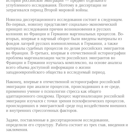
истории российской эмиграции — предмет отдельного
углубленного исследования. Поэтому в диссертации не
затрагивался период Второй мировой войны.
Новизна диссертационного исследования состоит в следующем.
Во-первых, новизну представляет социально-экономический
принцип исследования причин возникновения в русских
колониях во Франции и Германии маргинальных процессов. Во-
вторых, впервые в научный оборот были введены материалы из
фондов лагерей русских военнопленных в Германии, а также
материалы судебных процессов по делам российских эмигрантов
во Франции. В-третьих, впервые в отечественной историографии
проблема маргинализации части российских эмигрантов во
Франции и Германии изучалась комплексно, на основе анализа
всего объема доступной информации о жизни
западноевропейского общества в исследуемый период.
Наконец, впервые в отечественной историографии российской
эмиграции при анализе процессов, происходивших в ее среде,
применено учение о психологии стресса как общего
адаптационного синдрома. Процесс маргинализации российской
эмиграции изучался с точки зрения психофизических процессов,
происходивших в эмигрантской среде под воздействием внешних
и внутренних стрессогенных факторов.
Задачи, поставленные в диссертационном исследовании,
определили его структуру. Работа состоит из трех глав, введения и
заключения.