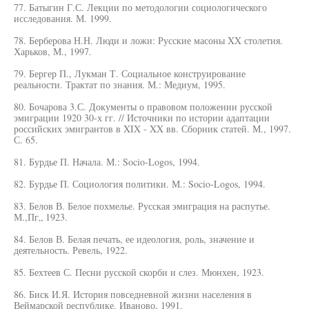
77. Батыгин Г.С. Лекции по методологии социологического
исследования. М. 1999.
78. Берберова Н.Н. Люди и ложи: Русские масоны XX столетия.
Харьков, М., 1997.
79. Бергер П., Лукман Т. Социальное конструирование
реальности. Трактат по знания. М.: Медиум, 1995.
80. Бочарова 3.С. Документы о правовом положении русской
эмиграции 1920 30-х гг. // Источники по истории адаптации
российских эмигрантов в XIX - XX вв. Сборник статей. М., 1997.
С. 65.
81. Бурдье П. Начала. М.: Socio-Logos, 1994.
82. Бурдье П. Социология политики. М.: Socio-Logos, 1994.
83. Белов В. Белое похмелье. Русская эмиграция на распутье.
М.,Пг„ 1923.
84. Белов В. Белая печать, ее идеология, роль, значение и
деятельность. Ревель, 1922.
85. Бехтеев С. Песни русской скорби и слез. Мюнхен, 1923.
86. Биск И.Я. История повседневной жизни населения в
Веймарской республике. Иваново, 1991.