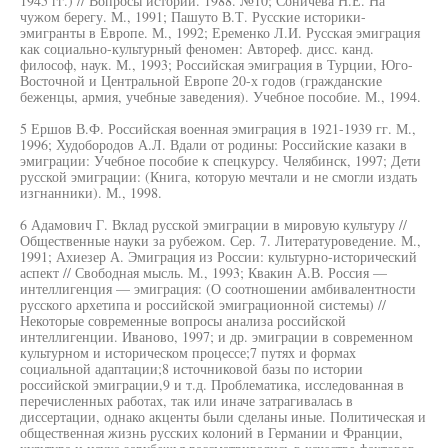
1945 гг.) // Вопросы истории. 1988. №10; Соничева Н.Е. На
чужом берегу. М., 1991; Пашуто В.Т. Русские историки-
эмигранты в Европе. М., 1992; Еременко Л.И. Русская эмиграция
как социально-культурный феномен: Автореф. дисс. канд.
философ, наук. М., 1993; Российская эмиграция в Турции, Юго-
Восточной и Центральной Европе 20-х годов (гражданские
беженцы, армия, учебные заведения). Учебное пособие. М., 1994.
5 Ершов В.Ф. Российская военная эмиграция в 1921-1939 гг. М.,
1996; Худобородов А.Л. Вдали от родины: Российские казаки в
эмиграции: Учебное пособие к спецкурсу. Челябинск, 1997; Дети
русской эмиграции: (Книга, которую мечтали и не смогли издать
изгнанники). М., 1998.
6 Адамович Г. Вклад русской эмиграции в мировую культуру //
Общественные науки за рубежом. Сер. 7. Литературоведение. М.,
1991; Ахиезер А. Эмиграция из России: культурно-исторический
аспект // Свободная мысль. М., 1993; Квакин А.В. Россия —
интеллигенция — эмиграция: (О соотношении амбивалентности
русского архетипа и российской эмиграционной системы) //
Некоторые современные вопросы анализа российской
интеллигенции. Иваново, 1997; и др. эмиграции в современном
культурном и историческом процессе;7 путях и формах
социальной адаптации;8 источниковой базы по истории
российской эмиграции,9 и т.д. Проблематика, исследованная в
перечисленных работах, так или иначе затрагивалась в
диссертации, однако акценты были сделаны иные. Политическая и
общественная жизнь русских колоний в Германии и Франции,