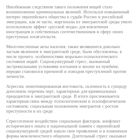
Неизбежным следствием такого положения вещей стало
возникновение криминальных явлений. Используя повышенный
интерес европейского общества к судьбе России и российской
эмиграции, как ее части, маргиналы из эмигрантской среды умело
использовали эффект «русской моды» для вовлечения
иностранцев и собственных соотечественников в сферу своих
преступных посягательств.
Многочисленные акты насилия, также являвшиеся довольно
частым явлением в эмигрантской среде, были обусловлены, в
числе прочего, особенностями морально-психологического
состояния людей. Социокультурный стресс, вызванный
экстремальными условиями изгнания и жизни на чужбине,
нередко становился причиной и поводом преступлений против
личности.
Агрессия, немотивированная жестокость, склонность к суициду
дополняли перечень черт, характерных для криминальных
прецедентов в эмигрантской среде. В итоге прослеживается
характерная связь между психологическим и психофизическим
состоянием, социальным положением эмигрантов с ростом
преступности в их среде.
Стрессогенное воздействие социальных факторов, конфликт
исторического опыта и национальной памяти с европейской
социокультурной средой нашло свое проявление и в изменении
формы межличностного общения. Длительный стресс оказывал