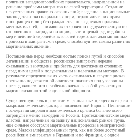
политики западноевропейских правительств, направленной на
решение проблемы мигрантов на своей территории. Создание
искусственных правовых ограничений; введение в национальные
законодательства специальных норм, ограничивавших права
иностранцев и лиц без гражданства; повседневная практика
местных властей, занимавших откровенно недружественную по
отношению к апатридам позицию, - эти и целый ряд подобных
мер и действий европейских властей тормозили адаптационные
процессы в эмигрантской среде, способствуя тем самым развитию
маргинальных явлений.
Поставленные перед необходимостью поиска путей и способов
легализации в обществе, российские эмигранты нередко
оказывались вынуждены прибегать для достижения стоявших
перед ними целей к полулегальным и нелегальным методам. В
результате определенная их часть оказывалась в «группе риска»,
постоянно подверженной опасности оказаться под уголовным
преследованием, что неизбежно влекло за собой ускоренную
маргинализацию этой социальной общности.
Существенную роль в развитии маргинальных процессов играли и
макроэкономические факторы послевоенной Европы. Негативные
последствия мирового экономического кризиса больнее всего
затронули именно выходцев из России. Протекционистские меры
властей, направленные на защиту национальных рынков труда,
еще сильнее обостряли маргинальные процессы в эмигрантской
среде. Малоквалифицированный труд, как наиболее доступный
российским эмигрантам в Германии и во Франции, с одной