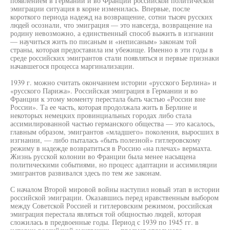
появлением в Германии и во Франции российской политической
эмиграции ситуация в корне изменилась. Впервые, после
короткого периода надежд на возвращение, сотни тысяч русских
людей осознали, что эмиграция — это навсегда, возвращение на
родину невозможно, а единственный способ выжить в изгнании
— научиться жить по писаным и «неписаным» законам той
страны, которая предоставила им убежище. Именно в эти годы в
среде российских эмигрантов стали появляться и первые признаки
начавшегося процесса маргинализации.
1939 г. можно считать окончанием истории «русского Берлина» и
«русского Парижа». Российская эмиграция в Германии и во
Франции к этому моменту перестала быть частью «России вне
России». Та ее часть, которая продолжала жить в Берлине и
некоторых немецких провинциальных городах либо стала
ассимилированной частью германского общества — это касалось,
главным образом, эмигрантов «младшего» поколения, выросших в
изгнании, — либо пыталась «быть полезной» гитлеровскому
режиму в надежде возвратиться в Россию «на плечах» вермахта.
Жизнь русской колонии во Франции была менее насыщена
политическими событиями, но процесс адаптации и ассимиляции
эмигрантов развивался здесь по тем же законам.
С началом Второй мировой войны наступил новый этап в истории
российской эмиграции. Оказавшись перед нравственным выбором
между Советской Россией и гитлеровским режимом, российская
эмиграция перестала являться той общностью людей, которая
сложилась в предвоенные годы. Период с 1939 по 1945 гг. в