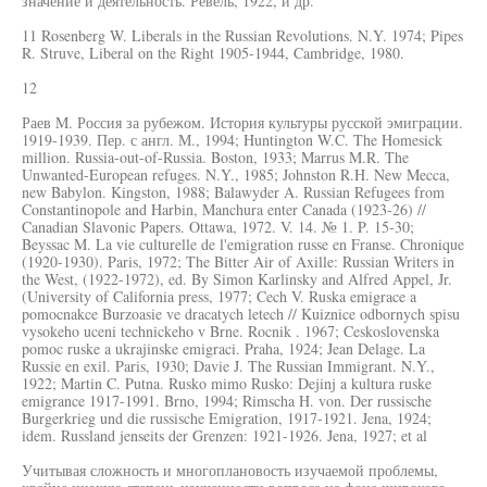
значение и деятельность. Ревель, 1922, и др.
11 Rosenberg W. Liberals in the Russian Revolutions. N.Y. 1974; Pipes
R. Struve, Liberal on the Right 1905-1944, Cambridge, 1980.
12
Раев M. Россия за рубежом. История культуры русской эмиграции.
1919-1939. Пер. с англ. М., 1994; Huntington W.C. The Homesick
million. Russia-out-of-Russia. Boston, 1933; Marrus M.R. The
Unwanted-European refuges. N.Y., 1985; Johnston R.H. New Mecca,
new Babylon. Kingston, 1988; Balawyder A. Russian Refugees from
Constantinopole and Harbin, Manchura enter Canada (1923-26) //
Canadian Slavonic Papers. Ottawa, 1972. V. 14. № 1. P. 15-30;
Beyssac M. La vie culturelle de l'emigration russe en Franse. Chronique
(1920-1930). Paris, 1972; The Bitter Air of Axille: Russian Writers in
the West, (1922-1972), ed. By Simon Karlinsky and Alfred Appel, Jr.
(University of California press, 1977; Cech V. Ruska emigrace a
pomocnakce Burzoasie ve dracatych letech // Kuiznice odbornych spisu
vysokeho uceni technickeho v Brne. Rocnik . 1967; Ceskoslovenska
pomoc ruske a ukrajinske emigraci. Praha, 1924; Jean Delage. La
Russie en exil. Paris, 1930; Davie J. The Russian Immigrant. N.Y.,
1922; Martin C. Putna. Rusko mimo Rusko: Dejinj a kultura ruske
emigrance 1917-1991. Brno, 1994; Rimscha H. von. Der russische
Burgerkrieg und die russische Emigration, 1917-1921. Jena, 1924;
idem. Russland jenseits der Grenzen: 1921-1926. Jena, 1927; et al
Учитывая сложность и многоплановость изучаемой проблемы,