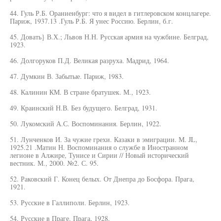
44. Гуль Р.Б. Ораниенбург: что я видел в гитлеровском концлагере.
Париж, 1937.13 .Гуль Р.Б. Я унес Россию. Берлин, б.г.
45. Довать} В.Х.; Львов Н.Н. Русская армия на чужбине. Белград,
1923.
46. Долгоруков П.Д. Великая разруха. Мадрид, 1964.
47. Думкин В. Забытые. Париж, 1983.
48. Калинин КМ. В стране братушек. М., 1923.
49. Краинский Н.В. Без будущего. Белград, 1931.
50. Лукомский А.С. Воспоминания. Берлин, 1922.
51. Лунченков И. За чужие грехи. Казаки в эмиграции. М. JL,
1925.21 .Матин Н. Воспоминания о службе в Иностранном
легионе в Алжире, Тунисе и Сирии // Новый исторический
вестник. М., 2000. №2. С. 95.
52. Раковский Г. Конец белых. От Днепра до Босфора. Прага,
1921.
53. Русские в Галлиполи. Берлин, 1923.
54. Русские в Праге. Прага, 1928.