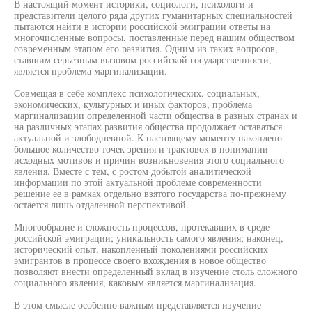
В настоящий момент историки, социологи, психологи и
представители целого ряда других гуманитарных специальностей
пытаются найти в истории российской эмиграции ответы на
многочисленные вопросы, поставленные перед нашим обществом
современным этапом его развития. Одним из таких вопросов,
ставшим серьезным вызовом российской государственности,
является проблема маргинализации.
Совмещая в себе комплекс психологических, социальных,
экономических, культурных и иных факторов, проблема
маргинализации определенной части общества в разных странах и
на различных этапах развития общества продолжает оставаться
актуальной и злободневной. К настоящему моменту накоплено
большое количество точек зрения и трактовок в понимании
исходных мотивов и причин возникновения этого социального
явления. Вместе с тем, с ростом добытой аналитической
информации по этой актуальной проблеме современности
решение ее в рамках отдельно взятого государства по-прежнему
остается лишь отдаленной перспективой.
Многообразие и сложность процессов, протекавших в среде
российской эмиграции; уникальность самого явления; наконец,
исторический опыт, накопленный поколениями российских
эмигрантов в процессе своего вхождения в новое общество
позволяют внести определенный вклад в изучение столь сложного
социального явления, каковым является маргинализация.
В этом смысле особенно важным представляется изучение