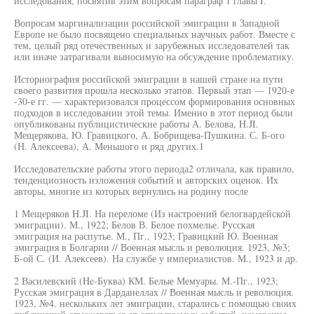
исследования, посвятив этим вопросам параграф 1 главы I.
Вопросам маргинализации российской эмиграции в Западной
Европе не было посвящено специальных научных работ. Вместе с
тем, целый ряд отечественных и зарубежных исследователей так
или иначе затрагивали выносимую на обсуждение проблематику.
Историография российской эмиграции в нашей стране на пути
своего развития прошла несколько этапов. Первый этап — 1920-е
-30-е гг. — характеризовался процессом формирования основных
подходов в исследовании этой темы. Именно в этот период были
опубликованы публицистические работы А. Белова, H.JI.
Мещерякова, Ю. Гравицкого, А. Бобрищева-Пушкина. С. Б-ого
(Н. Алексеева), А. Меньшого и ряд других.1
Исследовательские работы этого периода2 отличала, как правило,
тенденциозность изложения событий и авторских оценок. Их
авторы, многие из которых вернулись на родину после
1 Мещеряков H.JI. На переломе (Из настроений белогвардейской
эмиграции). М., 1922; Белов В. Белое похмелье. Русская
эмиграция на распутье. М., Пг., 1923; Гравицкий Ю. Военная
эмиграция в Болгарии // Военная мысль и революция. 1923, №3;
Б-ой С. (И. Алексеев). На службе у империалистов. М., 1923 и др.
2 Василевский (He-Буква) КМ. Белые Мемуары. М.-Пг., 1923;
Русская эмиграция в Дарданеллах // Военная мысль и революция.
1923, №4. нескольких лет эмиграции, старались с помощью своих