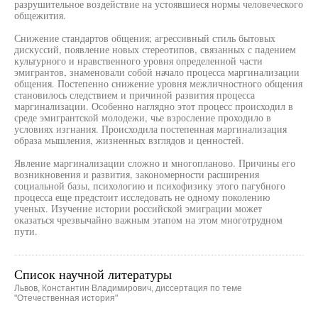
разрушительное воздействие на устоявшиеся нормы человеческого
общежития.
Снижение стандартов общения; агрессивный стиль бытовых
дискуссий, появление новых стереотипов, связанных с падением
культурного и нравственного уровня определенной части
эмигрантов, знаменовали собой начало процесса маргинализации
общения. Постепенно снижение уровня межличностного общения
становилось следствием и причиной развития процесса
маргинализации. Особенно наглядно этот процесс происходил в
среде эмигрантской молодежи, чье взросление проходило в
условиях изгнания. Происходила постепенная маргинализация
образа мышления, жизненных взглядов и ценностей.
Явление маргинализации сложно и многопланово. Причины его
возникновения и развития, закономерности расширения
социальной базы, психологию и психофизику этого пагубного
процесса еще предстоит исследовать не одному поколению
ученых. Изучение истории российской эмиграции может
оказаться чрезвычайно важным этапом на этом многотрудном
пути.
Список научной литературы
Львов, Константин Владимирович, диссертация по теме
"Отечественная история"