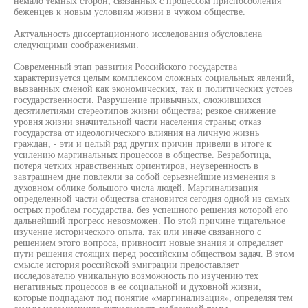
немало темных сторон, связанных с процессом приспособления
беженцев к новым условиям жизни в чужом обществе.
Актуальность диссертационного исследования обусловлена
следующими соображениями.
Современный этап развития Российского государства
характеризуется целым комплексом сложных социальных явлений,
вызванных сменой как экономических, так и политических устоев
государственности. Разрушение привычных, сложившихся
десятилетиями стереотипов жизни общества; резкое снижение
уровня жизни значительной части населения страны; отказ
государства от идеологического влияния на личную жизнь
граждан, - эти и целый ряд других причин привели в итоге к
усилению маргинальных процессов в обществе. Безработица,
потеря четких нравственных ориентиров, неуверенность в
завтрашнем дне повлекли за собой серьезнейшие изменения в
духовном облике большого числа людей. Маргинализация
определенной части общества становится сегодня одной из самых
острых проблем государства, без успешного решения которой его
дальнейший прогресс невозможен. По этой причине тщательное
изучение исторического опыта, так или иначе связанного с
решением этого вопроса, привносит новые знания и определяет
пути решения стоящих перед российским обществом задач. В этом
смысле история российской эмиграции предоставляет
исследователю уникальную возможность по изучению тех
негативных процессов в ее социальной и духовной жизни,
которые подпадают под понятие «маргинализация», определяя тем