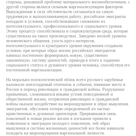
стороны, решавший проблему материального жизнеобеспечения, с
другой стороны являлся сильным маргинализующим фактором.
Вынужденные в силу обстоятельств соглашаться на самую
трудоемкую и малооплачиваемую работу, российские эмигранты
попадали в условия, способствовавшие снижению их
интеллектуального, профессионального и социального уровня.
Этому процессу способствовала и социокультурная среда, которая
существовала на таких производствах. Заведомо низкий уровень
человеческого общения, узость круга интересов,
интеллектуального и культурного уровня окружения создавали
условия, при которых образ жизни российских эмигрантов
начинал постепенно формировать новую, существенно
заниженную, систему ценностей, приводя в итоге к падению
социального статуса и духовного уровня человека, способствуя его
постепенной маргинализации.
На морально-психологический облик всего русского зарубежья
наложили неизгладимый отпечаток и события, имевшие место в
России в период революции и гражданской войны. Разрушение
привычных, сложившихся веками устоев повседневной и
общественной жизни, потрясения революции и гражданской
войны оказали воздействие на мироощущение и образ мышления
эмигрантов, обусловив потерю определенной их частью
нравственных и духовных ориентиров. Прервавшаяся связь
поколений и новые реалии жизни в изгнании привели к
появлению в эмиграции молодого поколения, чей образ
мышления и система жизненных ценностей все более начинали
походить на мироощущения маргинальной личности.