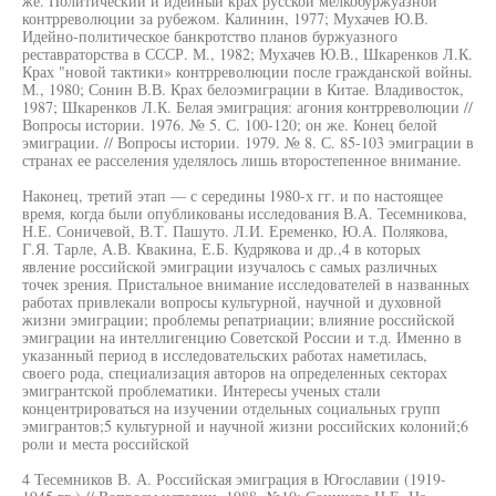
же. Политический и идейный крах русской мелкобуржуазной
контрреволюции за рубежом. Калинин, 1977; Мухачев Ю.В.
Идейно-политическое банкротство планов буржуазного
реставраторства в СССР. М., 1982; Мухачев Ю.В., Шкаренков Л.К.
Крах "новой тактики» контрреволюции после гражданской войны.
М., 1980; Сонин В.В. Крах белоэмиграции в Китае. Владивосток,
1987; Шкаренков Л.К. Белая эмиграция: агония контрреволюции //
Вопросы истории. 1976. № 5. С. 100-120; он же. Конец белой
эмиграции. // Вопросы истории. 1979. № 8. С. 85-103 эмиграции в
странах ее расселения уделялось лишь второстепенное внимание.
Наконец, третий этап — с середины 1980-х гг. и по настоящее
время, когда были опубликованы исследования В.А. Тесемникова,
Н.Е. Соничевой, В.Т. Пашуто. Л.И. Еременко, Ю.А. Полякова,
Г.Я. Тарле, А.В. Квакина, Е.Б. Кудрякова и др.,4 в которых
явление российской эмиграции изучалось с самых различных
точек зрения. Пристальное внимание исследователей в названных
работах привлекали вопросы культурной, научной и духовной
жизни эмиграции; проблемы репатриации; влияние российской
эмиграции на интеллигенцию Советской России и т.д. Именно в
указанный период в исследовательских работах наметилась,
своего рода, специализация авторов на определенных секторах
эмигрантской проблематики. Интересы ученых стали
концентрироваться на изучении отдельных социальных групп
эмигрантов;5 культурной и научной жизни российских колоний;6
роли и места российской
4 Тесемников В. А. Российская эмиграция в Югославии (1919-