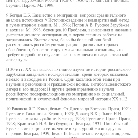
Центры зарубежной России 1920-х - 1930-х гг. Константинополь.
Берлин. Париж. М., 1999.
9 Богдан Е.Б. Казачество в эмиграции: вопросы сравнительного
анализа источников // Источниковедение и компаративный метод
в гуманитарном знании. М., 1996; Попов А.В. Русское Зарубежье
и архивы. М. 1998. беженцев.10 Проблема, вынесенная в название
диссертационного исследования, в перечисленных работах не
затрагивалась. Вместе с тем, было бы большой ошибкой
рассматривать российскую эмиграцию в различных странах
обособленно, без связи с другими «столицами изгнания», что
требует подробного изучения всего комплекса исследовательской
литературы.
В 30-е гг. XX в. началось активное изучение истории российского
зарубежья западными исследователями, среди которых оказалось
немало и выходцев из России. Одни касались этой темы при
изучении революции и гражданской войны, антибольшевистского
лагеря и его лидеров;11 другие целенаправленно изучали
российскую послереволюционную эмиграцию как социальный,
политический и культурный феномен мировой истории XX в.12
10 Раковский Г. Конец белых. От Днепра до Босфора. Прага, 1921;
Русские в Галлиполи. Берлин, 1923; Доватц В.Х.; Львов Н.Н.
Русская армия на чужбине. Белград, 1923; Русские в Праге. Прага,
1928; Краинский Н.В. Без будущего. Белград, 1931; Пио-Ульский.
Русская эмиграция и ее значение в культурной жизни других
народов. Белград, 1939, Белов В. Белая печать, ее идеология, роль,