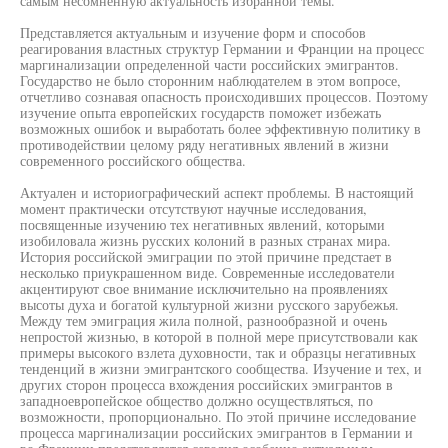
самым несомненную актуальность избранной темы.
Представляется актуальным и изучение форм и способов
реагирования властных структур Германии и Франции на процесс
маргинализации определенной части российских эмигрантов.
Государство не было сторонним наблюдателем в этом вопросе,
отчетливо сознавая опасность происходивших процессов. Поэтому
изучение опыта европейских государств поможет избежать
возможных ошибок и выработать более эффективную политику в
противодействии целому ряду негативных явлений в жизни
современного российского общества.
Актуален и историографический аспект проблемы. В настоящий
момент практически отсутствуют научные исследования,
посвященные изучению тех негативных явлений, которыми
изобиловала жизнь русских колоний в разных странах мира.
История российской эмиграции по этой причине предстает в
несколько приукрашенном виде. Современные исследователи
акцентируют свое внимание исключительно на проявлениях
высоты духа и богатой культурной жизни русского зарубежья.
Между тем эмиграция жила полной, разнообразной и очень
непростой жизнью, в которой в полной мере присутствовали как
примеры высокого взлета духовности, так и образцы негативных
тенденций в жизни эмигрантского сообщества. Изучение и тех, и
других сторон процесса вхождения российских эмигрантов в
западноевропейское общество должно осуществляться, по
возможности, пропорционально. По этой причине исследование
процесса маргинализации российских эмигрантов в Германии и