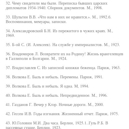
32. Чему свидетели мы были. Переписка бывших царских
дипломатов 1934-1940. Сборник документов. М., 1998.
33. Шульгин В.В. «Что нам в них не нравится.». М., 1992.б.
Воспоминания, мемуары, записки.
34. Александровский Б.Н. Из пережитого в чужих краях. М.,
1969.
35. Б-ой С. (И. Алексеев). На службе у империалистов. М., 1923.
36. Владимиров Л. Возвратите их на Родину! Жизнь врангелевцев
в Галлиполи и Болгарии. М., 1924.
37. Владиславлев С. Из записной книжки беженца. Париж, 1963.
38. Волкова Е. Быль и небыль. Перемены. Париж, 1991.
39. Волкова Е. Быль и небыль. Я одна. М, 1994.
40. Волкова Е. Быль и небыль. Непредвиденное. М., 1996.
41. Газданов Г. Вечер у Клэр. Ночные дороги. М., 2000.
42. Гессен И.В. Годы изгнания. Жизненный отчет. Париж, 1975.
43. Ю.Головин М.И. Два часа. Берлин, 1925.1..Гуль Р.Б. В
рассеяньи сущие. Берлин, 1923.