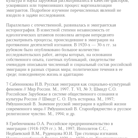
культура и наука зарубежья рассматривались в качестве факторов,
ускорявших или тормозивших процесс маргинализации
эмигрантов. Подробное изучение перечисленных явлений не
входило в задачи исследования.
Параллельно с отечественной, развивалась и эмигрантская
историография. В известной степени независимость от
идеологических штампов позволяла авторам непредвзято
рассматривать процессы, происходившие в эмиграции на
протяжении десятилетий изгнания. В 1920-х — 30-х гг. за
рубежом было опубликовано большое количество
исследовательских работ, авторы которых, на основании
собственного опыта, газетных публикаций, свидетельстве
очевидцев описывали численный и социальный состав российской
эмиграции в разных странах мира; политические течения в ее
среде; повседневную жизнь и адаптацию
7 Сабенникова И.В. Русская эмиграция как социально-культурный
феномен // Мир России. М., 1997. Т. VI, № 3; Шмидт С.О.
Российское Зарубежье в системе общественного сознания и
культуры России // Шмидт С. О. Путь историка. М., 1997;
Рябушинский В. Значение русской эмиграции в идейной жизни
современного мира // Рябушинский В. Старообрядчество и русское
религиозное чувство. М., 1994; и др.
8 Грибенчикова О.А. Российское предпринимательство в
эмиграции (1918-1929 гг.). М., 1997; Ипполитов С.С.,
Недбаевский В.М., Руденцова Ю.И. Три столицы изгнания.