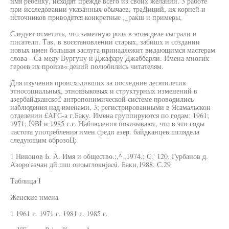
имя ребенку, исходят прежде всего из своих желаний. 3 работе
при исследовании указанных обычаев, траДиций, их корней и
источников приводятся конкретные ,_ракш и примеры,
Следует отметить, что заметную роль в этом деле сыграли и
писатели. Так, в восстановлении старых, забишх и создании
новых имен большая заслуга принадлежит видающимся мастерам
слова - Са-меду Вургуну и Джафару Джаббарли. Имена многих
героев их произв« дений полюбились читателям.
Для изучения происходивших за последние десятилетия
этносоциальных, этноязыковых и структурных изменений в
азербайдканско£ антропонимической системе проводились
наблюдения над именами, 3; регистрированными в Ясамальскон
отделении £АГС-а г.Баку. Имена группируются по годам: 1961;
1971; Í9BÍ и 1985 г.г. Наблюдения показывают, что в эти годы
частота употребления имен среди азер. байдканцев шглядела
следующим оброзоЦ:
1 Никонов Ь. А. Имя и общество.;,^ ,1974.; С.' 120. Гурбанов д.
Азоро'азчан дй.шш оиоыглокнjacú. Баки,1988. С.29
Таблица I
Женские имена
1 1961 г. 1971 г. 1981 г. 1985 г.