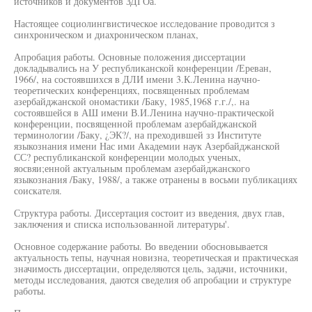
источников и документов ЗДГОа.
Настоящее социолингвистическое исследование проводится з
синхроническом и диахроническом планах,
Апробация работы. Основные положения диссертации
докладывались на У республиканской конференции /Ереван,
1966/, на состоявшихся в ДЛИ имени 3.К.Ленина научно-
теоретических конференциях, посвященных проблемам
азербайджанской ономастики /Баку, 1985,1968 г.г./,. на
состоявшейся в АШ имени В.И.Ленина научно-практической
конференции, посвященной проблемам азербайджанской
терминологии /Баку, ¿ЭК?/, на преходившей зз Институте
языкознания имени Нас ими Академии наук Азербайджанской
СС? республиканской конференции молодых ученых,
яосвяи;енной актуальным проблемам азербайджанского
языкознания /Баку, 1988/, а также отранены в восьми публикациях
соискателя.
Структура работы. Диссертация состоит из введения, двух глав,
заключения и списка использованной литературы'.
Основное содержание работы. Во введении обосновывается
актуальность тепы, научная новизна, теоретическая и практическая
значимость диссертации, определяются цель, задачи, источники,
методы исследования, даются сведелия об апробации и структуре
работы.