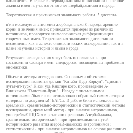
наблюдения. Впервые в азербайджанском языкознании на основе
анализа имен изучается этногенез азербайджанского народа.
Теоретическая и практическая значимость работы. 3 диссерта-
ц'ии исследуется этногенез аэербаяднанскогб народа, древние
корни и значения имен; приводятся примеры из различних
источников, проводится этимологическая дифференциация
современных имен. Теоретическая значимость диссертации
несомненна как в аспекте ономастических исследовании, так и в
плане изучения истории и языка народа.
Результаты исследования могут быть использованы при
составлении словаря имен, спецкурсов, посвященных проблемам
ономастики.
Объект и методы исследования. Основными объектами
исследования являются дасташ "Китаби-Дедз Коркуд", "Дивани
лугат-ит-турк" К ахи уда Кашгаре кого, произведение А-
Бакихакова "Гмистани-йрац" . Наряду с письменными
источниками .'был также использован собранный самим автором
материал по документа!! БАГСа. В работе били использованы
ареальный, сравнительно-исторический и статистический методы
исследовании, ареал ышй метод - при анализе антропонимов,
упо-требляЕ1Щ1Хся в различних регионах Азербайджана,
сравнительно-исторический - при прослеживании путей
исторического развития азербаИ-даанских антропонимов;
статистический - при анализе антропонимов на основе различных