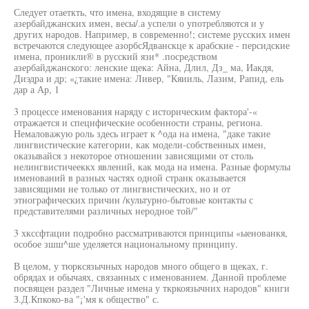
Следует отаеткть, что имена, входящие в систему
азербайджанских имен, весы/.а успели о употребляются и у
других народов. Например, в современно!; системе русских имен
встречаются следующее азорбсЯдванскце к арабские - персидские
имена, проникли® в русский язи* .посредством
азербайджанского: ленские щека: Айна, Длил, Дз_ ма, Иакдя,
Диэдра и др; «¿такие имена: Ливер, "Кяииль, Лазим, Рапид, ель
дар а Ар, 1
3 процессе именования наряду с историческим фактора'-«
отражается и специфические особенности страны, региона.
Немаловажую роль здесь играет к ^ода на имена, "даке такие
лингвистические категории, как модели-собственных имен,
оказывайся з некоторое отношении зависящими от столь
нелингвистичееккх явлений, как мода на имена. Разные формулы
именований в разных частях одной странк оказывается
зависящими не только от лингвистических, но и от
этнографических причин /культурно-бытовые контакты с
представителями различных неродное той/"
3 хкссфтации подробно рассматриваются принципы «ыенованкя,
особое зшш^ше уделяется национальному принципу.
В целом, у тюрксязычных народов много общего в щеках, г.
обрядах и обычаях, связанных с именованием. Данной проблеме
посвящен раздел "Личные имена у ткркоязычних народов" книги
З.Д.Кпкоко-ва "¡'мя к общество" с.