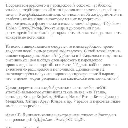
Посредством арабского и персидского /ь сскогко:.: арабского/
языков в азербайджанский язык проникли к гречееккв, еврейские
имена. Б азербайджанский язцк они всели в той же форме, что'и в
арабски,! языке к лииь некоторые из них подверглись
незначительным фонетическим изменениям, например: ИбраЬим,
ПоЬаг, Оагуб, Зусиф, Зу-нус и др. в диссертации при.
рассмотрений таких имен раскрываются их значена и указываются
конкретные источники.
Кз всего вышесказанного следует, что имена арабского проис-
хокдопия нося? линь религиозный характер. С этой точки зрения,
вполне справедлива мысль А.Гурбаноза и З.Садыхова с том, что за
счет личных ¡иен к обвдх слов арабского к персидского
происхождения словарный состав азербайджанской ономастики
значительно расширился и пополнился. Данные имена 2
настоящее зреия получила широкое распространение б народе,
что, в целом, моден расцениваться как положительное явление.^
Среди современных азербайджанских юлен некбользей ■
употребительностью отличаются такие имена, как Теракэ,
г.ззаянр., Хге;ар, КифаЗэт, Нейман, Накле, Втгар, Бе'на, Диларе,
Мепркбаи, Хатпрз. Арзу, Кгларв к др. У арабов и персов ае гакие
имена не зосречаог-
Алиев Г- Лингвистические н экстрааингзистичесаие факторы з
ан-тропокицкЕ АДД »Алма-Ата Д58Э .С „21.