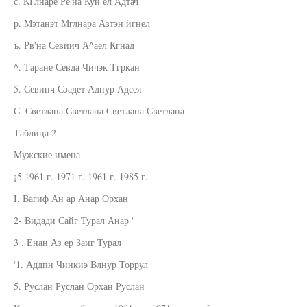
с. КГлнаре Ре'на Кун ел Адтач
р. Мэтанэт Мглнара Азтэн йгнел
ъ. Рв'на Севиич А^аел Кгнад
^. Таране Севда Чичэк Тгркан
5. Севинч Сзадет Аднур Адсея
С. Светлана Светлана Светлана Светлана
Таблица 2
Мужские имена
¡5 1961 г. 1971 г. 1961 г. 1985 г.
I. Вагиф Ан ар Анар Орхан
2- Видади Сайг Турал Анар '
3 . Енан Аз ер Заиг Турал
'1. Аддпн Чинкиэ Влнур Торрул
5. Руслан Руслан Орхан Руслан