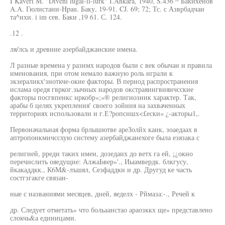
I Kaveri М. "Diveni lügäi-il-iürk" I.Ankara, 1940, S.436 ^ Бакихенов
A.A. Гюлистани-Hpau. Баку, 19-91. CJ. 69; 72; Тс. с Азврбадчан
та^ихи. i im сев. Баки ,19 61. С. 124.
.12 .
ля/лсь и древние азербайджанские имена.
Л разные времена у разнмх народов были с век обычаи и правила
именования, при отом немало важную роль играли к
зкзераликх'зноткче-окие факторы. В период распространения
ислама оредя гврког.зычных народов окстраяингвияичсские
факторы посгвпенкс нркобр«;«® религиозник характер. Так,
арабы б целях укрепления' своего зойиия на захваченных
территориях использовали и г.Е?ропсншх<£ески« ¿-акторы1,.
Первоначальная форма брлышютве ареЗолйх каик, зоаедаах в
аптропонкмичссхую систему азербайджанехоге была езязака с
религией, рреди таких имен, дозедаих до ветх га ей, ¡¿окно
перечислить ояедущие: АлжаЬвер»'., Иыамвердк. блкгусу,
йкакаддкк., К6М&-лъшял, Сезфаддкн и др. Другуд ке часть
состгзгакге связан-
ные с названиями месяцев, дней, яеделх - Рймаза:-., Речей к
др. Следует отметать» что больаанстао араозккх ще» представлено
слокчь&а единицами.