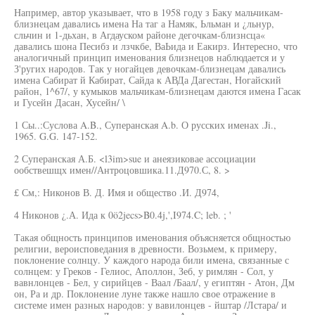
Например, автор указывает, что в 1958 году з Баку мальчикам-
близнецам давались имена На таг а Намяк, Ьльман и ¿льнур,
сльчин и 1-дьхан, в Агдауском районе дегочкам-близнсца«
давались шона Песибз и лзчкбе, ВаЬида и Еакирз. Интересно, что
аналогичный принцип именования близнецов наблюдается и у
З'ругих народов. Так у ногайцев девочкам-близнецам давались
имена Сабират й Кабират, Сайда к АВДа Дагестан, Ногайский
район, 1^67/, у кумыков мальчикам-близнецам даются имена Гасак
и Гусейн Дасан, Хусейн/ \
1 Сы..:Суслова A.B., Суперанская A.b. О русских именах .Ji.,
1965. G.G. 147-152.
2 Суперанская А.Б. <l3im>sue и анеязиковае ассоциации
ообствешщх имен//Антроцовшика.11.Д970.С, 8. >
£ См,: Никонов В. Д. Имя и общество .И. Д974,
4 Никонов ¿.А. Ида к 0ö2jecs>B0.4j,',I974.C; leb. ; '
Такая общность принципов именования объясняется общностью
религии, вероисповедания в древности. Возьмем, к примеру,
поклонение солнцу. У каждого народа били имена, связанные с
солнцем: у Греков - Гелиос, Аполлон, Зеб, у римлян - Сол, у
вавнлонцев - Бел, у сирийцев - Ваал /Баал/, у египтян - Атон, Дм
он, Ра и др. Поклонение луне также нашло свое отражение в
системе имен разных народов: у вавилонцев - йштар /Лстара/ и