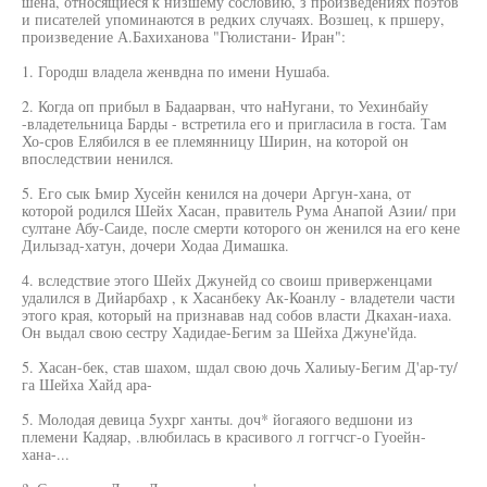
шена, относящиеся к низшему сословию, з произведениях поэтов
и писателей упоминаются в редких случаях. Возшец, к пршеру,
произведение А.Бахиханова "Гюлистани- Иран":
1. Городш владела женвдна по имени Нушаба.
2. Когда оп прибыл в Бадаарван, что наНугани, то Уехинбайу
-владетельница Барды - встретила его и пригласила в госта. Там
Хо-сров Елябился в ее племянницу Ширин, на которой он
впоследствии ненился.
5. Его сык Ьмир Хусейн кенился на дочери Аргун-хана, от
которой родился Шейх Хасан, правитель Рума Анапой Азии/ при
султане Абу-Саиде, после смерти которого он женился на его кене
Дилызад-хатун, дочери Ходаа Димашка.
4. вследствие этого Шейх Джунейд со своиш приверженцами
удалился в Дийарбахр , к Хасанбеку Ак-Коанлу - владетели части
этого края, который на признавав над собов власти Дкахан-иаха.
Он выдал свою сестру Хадидае-Бегим за Шейха Джуне'йда.
5. Хасан-бек, став шахом, шдал свою дочь Халиыу-Бегим Д'ар-ту/
га Шейха Хайд ара-
5. Молодая девица 5ухрг ханты. доч* йогаяого ведшони из
племени Кадяар, .влюбилась в красивого л гоггчсг-о Гуоейн-
хана-...