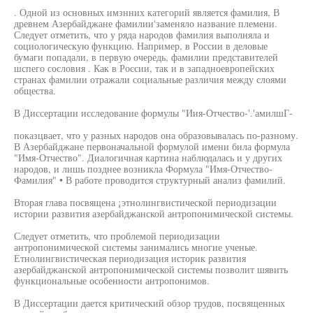
. Одной из основных имзнних категорий является фамилия, В
древнем Азербайджане фамилии'заменяло название племени.
Следует отметить, что у ряда народов фамилия выполняла и
социологическую функцию. Например, в России в деловые
бумаги попадали, в первую очередь, фамилии представителей
шспего сословия . Как в России, так и в западноевропейских
странах фамилии отражали социальные различия между слоями
общества.
В Диссертации исследование формулы "Иия-Отчество-'.'амилшГ-
показцвает, что у разных народов она образовывалась по-разному.
В Азербайджане первоначальной формулой имени била формула
"Имя-Отчество". Диалогичная картина наблюдалась и у других
народов, и лишь позднее возникла Формула "Имя-Отчество-
Фамилия" • В работе проводится структурный анализ фамилий.
Вторая глава посвящена ¡этнолингвистической периодизации
истории развития азербайджанской антропонимической системы.
Следует отметить, что проблемой периодизации
антропонимической системы занимались многие ученые.
Етнолингвистическая периодизация историк развития
азербайджанской антропонимической системы позволит шявить
функциональные особенности антропонимов.
В Диссертации дается критический обзор трудов, посвященных