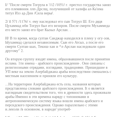
I/ "После смерти Тогрула в 'i'i2 /1051/ г. престол государства занял
его племянник ллп-Дрслщ, получивший от халифа ал-Ка'има
титул Изз ад-Дин /Сила веры/.
2/ ß 571 /1176/ v. ему наследовал его сын Тогрул Ш. Его дядя
Цухаммад ибн Тогрул был его везиром. После смерти Мухаммеда
его место занял его брат Кызыл Арслан. .
И/ В то время, когда султан Санджар находился в плену у огу-зов,
Ыухаммад сделался независимым. Сын его Атсыз, а после его
смерти Султан-шах, Текиш-хан и ^л-Арслан наследовали один
другому" 2.
Оо вторую группу входят имена, образовавшиеся после принятия
ислама. 1ти имена - арабского происхождения-. Они связаны с
религиозными отрядами, взглядами, традициями. Пришедшие в
УП веке на землю Азербайджана арабы впоследствии смешались с
местным населением и приняли его культуру.
...На территории Азербайджана есть села, названия которых
представлены словами арабского происхождения. It о является
наглядным свидетельством того, что в древности здесь проживали
арабы Именно в эти времена наряду с топонимами в
антропонимическую систему языка вошли имена арабского и
персидского происхождения. Однако параллельно с этими
и.ленэли /в основном, в народе/ употреб-