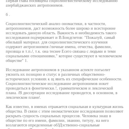
Первая глава посвящена социолингвистическому исследованию
азербайджанских антропонимов.
б .
Социолингвистический анализ ономастики, в частности,
антропонимов, даст возможность более широко и всесторонне
исследовать данную область. Важность и необходимость такого
исследования подчеркивает и В.Бондглетов: "Пожалуй, самый
обилышй материал. для социолингвистического изучения
содержит антропэнимпя /личные имена, отчества, фамилии,
прозвща и т.п./, т.к. она теснее Есего связана с людьми и теми
социальными отношениями," которие существуют в человеческом
обществе" 1.
Исследование антропонимов в указанном аспекте погьолит
уяснить их позицию и статус в различных общественно-
исторических условиях к щ явить их специфические особенности.
Социолингвистическое исследование антропонимов иокет
проводиться в фонетически.!, грамматическом и лексической
плана. /В диссертации исследование проводится, в основном, в
лексическом плане/.
Как известно, в именах отражается социальная и культурная жизнь
общества. В связи с этим ономастические исследования позволяют
раскрыть сущность социальных процессов. Человека знаш в
обществе по его имени, фамилии, званию, титулу, на него
возлагаются определенные обЗДзственно-социальные