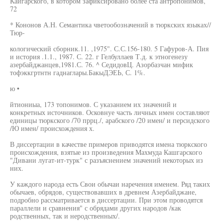
Каигарского, в котором зафиксировано более ста антропонимов,
72
* Кононов А.Н. Семантика чветообозначений в тюркских языках//
Тюр-
кологический сборник.11. ,1975". С.С.156-180. 5 Гафуров-А. Пия
и история .1.1., 1987. С. 22. г Гелбуллаев Т.д. к этногенезу
азербайджанцев,1981.С. 76. ^ СедидовЦ. Азорбазчан мифик
тофэккгртнтн гаднаглары.БакыДЭЕЬ, С. 1%.
ю •
йтиониыа, 173 топонимов. С указанием их значений и
конкретных источников. Осковнуе часть личных имен составляют
единицы тюркского /70 пррц./, арабского /20 имен/ и персидского
/Ю имен/ происхождения х.
В диссертации в качестве примеров приводятся имена тюркского
происхождения, взятые из произведения Махмуда Кашгарского
"Дивани лугат-ит-турк" с разъяснением значений некоторых из
них.
У каждого народа есть Свои обычаи наречения именем. Ряд таких
обычаев, обрядов, существовавших в древнем Азербайджане,
подробно рассматривается в диссертации. При этом проводятся
параллели и сравнения" с обрядами других народов /как
родственных, так и неродственных/.