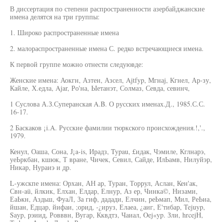
В диссертация по степени распространенности азербайджанские
имена делятся на три группы:
1. Широко распространенные имена
2. малораспространенные имена С. редко встречающиеся имена.
К первой группе можно отнести следуювде:
Женские имена: Аокгн, Азтен, Азсел, Ajtfyp, Мгнаj, Кгнел, Ар-зу,
Кайле, Х.едла, Ajar, Ро'на, Ыетанэт, Солмаз, Севда, севинч,
1 Суслова А.З.Суперанская A.B. О русских именах.Д., 1985.С.С.
16-17.
2 Баскаков ¡i.A. Русские фамилии тюркского происхождения.!,'.,
1979.
Кенул, Оаша, Сона, J¡a-is, Ирадз, Typau, £идак, Чэмиле, Кглнарэ,
уеЬркбан, кшюк, Т вране, Чичек, Севил, Сайде, ИлЬамв, Нилуйэр,
Никар, Нураиэ и др.
L-ужскпе имена: Орхан, АН ар, Туран, Торрул, Аслан, Кен'ак,
Свн-aü, йлкик, Елхан, Елдар, Елнур, Аз ер, Чинка©, Низами,
ЕаЬкн, Аздьш, ФуаЛ, За гиф, дадади, Елчин, реЬмап, Мил, РеЬиа,
йшан, Едцар, йифаи, ;орид, -¿ируз, Елаеа, ¿аиг, Е'тибар, Tejuyp,
Sayp, рэиид, Ровввн, Вугар, Кквдтз, Чаиал, Oej«yp. Зли, hrcejH,