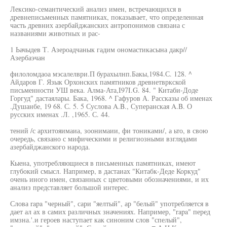
Лексико-семантический анализ имен, встречающихся в
древнеписьменных памятниках, показывает, что определенная
часть древних азербайджанских антропонимов связана с
названиями животных и рас-
1 Ьачыдев Т. Азероадчанык гадим ономастикасына дакр//
Азербаэчан
филоломдаоа мэсалелври.П бурахылнп.Бакы,1984.С. 128. ^
Айдаров Г. Язык Орхонских памятников древнетвркской
письменности УШ века. Алма-Ата,I97I.G. 84. " Китаби-Доде
Горгуд" дастаялары. Бака, 1968. ^ Гафуров А. Рассказы об именах
.Душанбе, 19 68. С. 5. 5 Суслова A.B., Суперанская A.B. О
русских именах .Л. ,1965. С. 44.
тений /с архитояимаиа, зоонимаии, фи тониками/, а ьто, в свою
очередь, связано с мифическими и религиозными взглядами
азербайджанского народа.
Кыена, употребляющиеся в письменных памятниках, имеют
глубокий смысл. Например, в дастаиах "Китабк-Деде Коркуд"
очень иного имен, связанных с цветовыми обозначениями, и их
анализ представляет большой интерес.
Слова rapa "черный", сари "яелтый", ар "белый" употребляется в
дает ал ах в самих различных значениях. Например, "rapa" перед
имзна.'.и героев наступает как синоним слов "спелый",