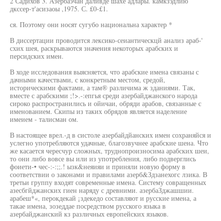
2 Садихов 3. Азербаэчан даливде шахе адлары. камкзэдлию
дкссер-т'асизаоы ,1975. С. £0-£1.
ся. Поэтому они носят сугубо национальна характер *
В диссертации проводится лексико-сеиантическцй анализ араб-'
схих шея, раскрываются значения некоторых арабских и
персидских имен.
В ходе исследования выясняется, что арабские имена связаны с
дачными качествами, с конкретным местом, средой,
историческими фактами, а там® различима ж зданиями. Так,
вместе с арабскими ;!>.-:епгья среди азербайджанского народа
сироко распространились и ойичаи, обряди арабов, связанные с
именованием. Скипы из таких обрядов является наделение
имеием - талисман ом.
В настоящее врел.-д в систоле азербайдйанских имен сохраняйся и
услегно употребляются удачные, благозвучнее арабские шена. Что
же касается чересчур сложных, труднопроизносима арабских шеи,
то они либо вовсе вы или из употребления, либо подверглись
фоиети-• чес-:-:;;.! ызк&неяияи и приняли новую форму в
соответствии о законами и правилами азерб&Здзанехогс лзика. В
третьи группу входят современные имена. Систему совращенных
азесбгйджанских гиен наряду с древними. азербаЗджашшии.
арабеш*«, перокдекай ¡здекедо составляют и русские имена, а
такае имена, зозеддае посредством русского языка в
азербайджанский кз различных европейских языков.