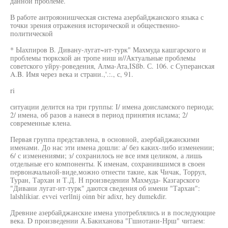
данной проблеме.
В работе антрояонишческая система азербайджанского языка с
точки зрения отражения исторической и общественно-
политической
* Ыахпиров В. Дивану-лугат~ит-турк" Махмуда кашгарского и
проблемы тюркской ан тропе ниш и//Актуальные проблемы
советского уйру-роведения, Алма-Ата,ISßb. С. 106. с Суперанская
A.B. Имя через века и страни.,'.:., с, 91.
ri
ситуации делится на три группы: I/ имена доисламского периода;
2/ имена, об разов а нанеся в период принятия ислама; 2/
современные клена.
Первая группа представлена, в основной, азербайджанскими
именами. До нас эти имена дошли: а/ без каких-либо изменении;
6/ с изменениями; з/ сохранилось не все имя целиком, а лишь
отдельные его компоненты. К именам, сохранившимся в своен
первоначальной-виде,можно отнести такие, как Чичак, Торрул,
Туран, Тархан и Т.Д. Н произведении Махмуда- Казгарского
"Дивани лугат-ит-турк" даются сведения об имени "Тархан":
lalshlikiar. evvei verllnij oinn bir adixr, hey dumekdir.
Древние азербайджанские имена употреблялись и в последующие
века. D произведении А.Бакиханова "Гшиотани-Нрш" читаем: