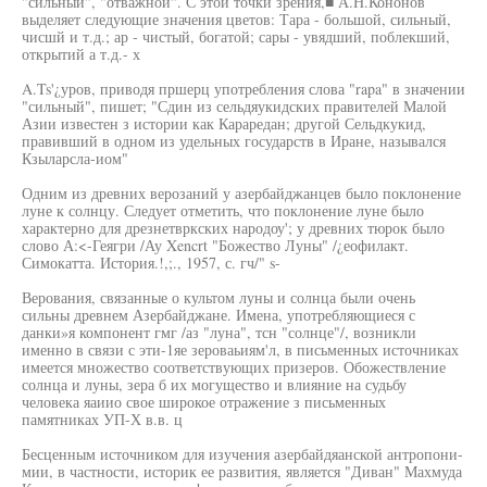
"сильный", "отважной". С этой точки зрения,■ А.Н.Кононов
выделяет следующие значения цветов: Тара - большой, сильный,
чисшй и т.д.; ар - чистый, богатой; сары - увядший, поблекший,
открытий а т.д.- х
A.Ts'¿уров, приводя пршерц употребления слова "rapa" в значении
"сильный", пишет; "Сдин из сельдяукидских правителей Малой
Азии известен з истории как Караредан; другой Сельдкукид,
правивший в одном из удельных государств в Иране, назывался
Кзыларсла-иом"
Одним из древних верозаний у азербайджанцев было поклонение
луне к солнцу. Следует отметить, что поклонение луне было
характерно для дрезнетвркских народоу'; у древних тюрок было
слово А:<-Геягри /Ау Xencrt "Божество Луны" /¿еофилакт.
Симокатта. История.!,;., 1957, с. гч/" s-
Верования, связанные о культом луны и солнца были очень
сильны древнем Азербайджане. Имена, употребляющиеся с
данки»я компонент гмг /аз "луна", тсн "солнце"/, возникли
именно в связи с эти-1яе зероваьиям'л, в письменных источниках
имеется множество соответствующих призеров. Обожествление
солнца и луны, зера б их могущество и влияние на судьбу
человека яаиио свое широкое отражение з письменных
памятниках УП-Х в.в. ц
Бесценным источником для изучения азербайдяанской антропони-
мии, в частности, историк ее развития, является "Диван" Махмуда