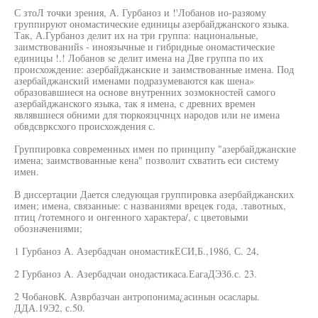
С зтоЛ точки зрения, А. Гурбаноз и !'Лобанов ио-разяому
группируют ономастические единицы азербайджанского языка.
Так, А.Гурбаноз делит их на три группа: национальные,
заимствованийs - иноязычные и гибридные ономастические
единицы !.! Лобанов se делит имена на Две группа по их
происхождение: азербайджанские и заимствованные имена. Под
азербайджанский именами подразумеваются как шена»
образовавшиеся на основе внутренних зозмокностей самого
азербайджанского языка, так я имена, с древних времен
являвшиеся обними для тюркоязцчнцх народов или не имена
обвдсврксхого происхождения с.
Группировка современных имен по принципу "азербайджанские
имена; заимствованные кена" позволит схватить еси систему
имен.
В диссертации Дается следующая группировка азербайджанских
имен; имена, связанные: с названиями врецек года, .тавотных,
птиц /тотемного и онгенного характера/, с цветовыми
обозначениями;
1 Гурбаноз А. Азербадчан ономастикЕСИ,Б.,198б, С. 24,
2 Гурбаноз A. Азербадчаи онодастикаса.ЕагаДЭЗб.с. 23.
2 ЧобановК. Азврбазчан антропонима¿асинын осаслары.
ДДА.19Э2, с.50.