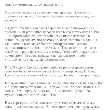
имена о компонентом ел "народ" и т.д.
Л ходе наследования проводятся интересные параллели и
сравнения с системой имен и обычаями именования других
народов.
Следует отметить, что слова европейского происхождения в
системе имен различных народов чаче всего встречаются в 1960-
70.г, Примечательно, что европейские имена давались, в
основном, девочкам, что возмо&но, было связано с модой на
такие имена в те годы • Частота употребления имен на
протяжении лет постоянно менялась. Так, то или иное имя в
какой-то период времени было самым "модным", в другое же
время оно либо вовсе выпадало из систещ имен, либо
употреблялось с меньшей частотностью.
В 1968 году в Азербайджане наиболее распространенными
именами были мужские имена: Клгар, Самир, Азер, ИлЬам,
Елчин; женские имена - Севшч, Дрзу, Теране, Ктглнаро, Севда .
Исследования, проведенные А.Гурбановыи показывай, что в 60-е
г.г. нынешнего столетия из 7 579 женщин 155 носили имя "Се-
bsiH'í", 125 - Арзу, 59 - AjrarH, £7 - Азбениз. Среди 2 886
мужских имен было 25-имен "Елчин"
В диссертации особое внимание уделяется обрядам, обычаям
связанным с именованием. В настоящее время родители, давая