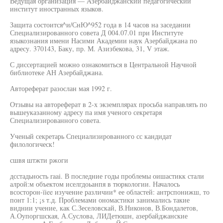
Ведущая организация — Азербайджанский педагогический
институт иностранных языков.
Защита состоится^и/СнЮ^952 года в 14 часов на заседании
Специализированного совета Д 004.07.01 при Институте
языкознания имени Насими Академии наук Азербайджана по
адресу. 370143, Баку, пр. М. Азизбекова, 31, V этаж.
С диссертацией можно ознакомиться в Центральной Научной
библиотеке АН Азербайджана.
Автореферат разослан мая 1992 г.
Отзывы на автореферат в 2-х экземплярах просьба направлять по
вышеуказанному адресу па имя ученого секретаря
Специализированного совета.
Ученый секретарь Специализированного сс кандидат
филологическ!
сшвя штжти ржоги
дсстадьность raai. В последние годы проблемы оишастикк стали
алрой:м объектом иселгдоьанпя в тюркологии. Началось
всосторон-ïiee изучение различии* ее областей: антрспонижш, то
понт 1:1; ¡s т.д. Проблемами ономастики занимались такие
виднии учение, как С.Зеселовскай, В.Никонов, В.Бондалетов,
А.Оупоргшская, А.Суслова, ЛИДетюшн, азербайджанские