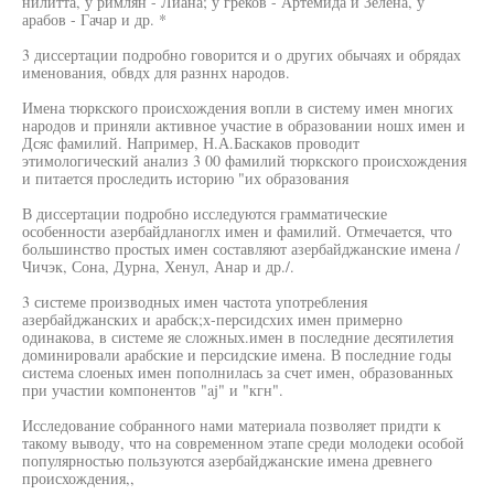
нилитта, у римлян - Лиана; у греков - Артемида и Зелена, у
арабов - Гачар и др. *
3 диссертации подробно говорится и о других обычаях и обрядах
именования, обвдх для разннх народов.
Имена тюркского происхождения вопли в систему имен многих
народов и приняли активное участие в образовании ношх имен и
Дсяс фамилий. Например, Н.А.Баскаков проводит
этимологический анализ 3 00 фамилий тюркского происхождения
и питается проследить историю "их образования
В диссертации подробно исследуются грамматические
особенности азербайдланоглх имен и фамилий. Отмечается, что
большинство простых имен составляют азербайджанские имена /
Чичэк, Сона, Дурна, Хенул, Анар и др./.
3 системе производных имен частота употребления
азербайджанских и арабск;х-персидсхих имен примерно
одинакова, в системе яе сложных.имен в последние десятилетия
доминировали арабские и персидские имена. В последние годы
система слоеных имен пополнилась за счет имен, образованных
при участии компонентов "aj" и "кгн".
Исследование собранного нами материала позволяет придти к
такому выводу, что на современном этапе среди молодеки особой
популярностью пользуются азербайджанские имена древнего
происхождения,,