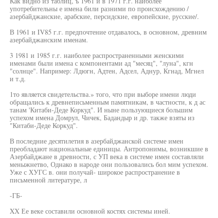
Как видно из таблиц, ъ 1961 и в 1971 г.г. наиболее
употребительны е имена били разними по происхождению /
азербайджанские, арабские, персидские, европейские, русские/.
В 1961 и IV85 г.г. предпочтение отдавалось, в основном, древним
азербайджанским именам.
3 1981 и 1985 г.г. наиболее распространенными женскими
именами были имена с компонентами ад "месяц", "луна", кгн
"солнце". Например: Лдюгн, Адтен, Адсел, Аднур, Кгнад, Мгнел
и т.д.
1то является свидетельства.» того, что при выборе имени люди
обращались к древнеписьменным памятникам, в частности, к д ас
танам 'Китаби-Деде Коркуд". И ныне пользующиеся большим
успехом имена Домрул, Чичек, Бадандыр и др. также взяты из
"Китаби-Деде Коркуд".
В последние десятилетия в азербайджанской системе имен
преобладают национальные единицы. Антропонимы, возникшие в
Азербайджане в древности, с УП века в системе имен составляли
меныжнетво, Однако в народе они пользовались бол мим успехом.
Уже с ХУГС в. они получай- широкое распространение в
письменной литературе, л
-ГБ-
XX Ее веке составили основной костях системы иней.