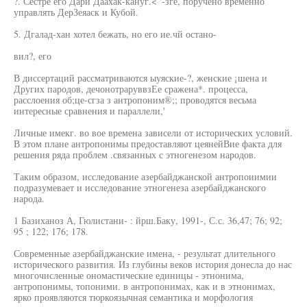
?. Сестре его Дари Даахак-кануг.< '-зге, поручено временно
управлять ДерЗеяаск и Кубой.
5. Дгалад-хан хотел бежать, но его ие.чй остано-
вил?, его
В диссертаций рассматриваются ыуяские-?, женские ¡шена и
Других пародов, дечонотраруввзЕе сражена*. процесса,
расслоения об;це-сгза з антропоним®;; проводятся весьма
интересные сравнения и параллели,'
Личные имекг. во вое времена зависели от исторических условий.
В этом плане антропонимы предоставляют цеянейВие факта для
решения ряда проблем .связанных с этногенезом народов.
Таким образом, исследование азербайджанской антропоиимии
подразумевает и исследование этногенеза азербайджанского
народа.
1 Базиханоз А, Гюлистани- : йрш.Баку, 1991-, С.с. 36,47; 76; 92;
95 ; 122; 176; 178.
Современные азербайджанские имена, - результат длительного
исторического развития. Из глубины веков история донесла до нас
многочисленные ономастические единицы - этнонима,
антропонимы, топоними. в антропонимах, как и в этнонимах,
ярко проявляются тюркоязычная семантика и морфология