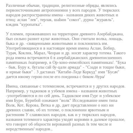
Различные обычаи, традиции, религиозные обряды, являлись
первоисточниками антропонимии у всех пародов. У тюркских
народов распространены имена - названия диких животных и
птиц: аслан "лев", терлак, шаЬин "сокол", дурна "журавль",
кэкдик "куропатка".
У племен, проживавших на территории древнего Азербайджана,
был сильно развит культ животных. Они считали волка, лошадь,
быка и др. -священными животными и поклонялись им.
Употребляющиеся и в настоящее время имена Аслан, Бобир,
Турач, Коклик, Марал, Чеоран и др. носят характер тотема. Такого
рода имена встречаются б в азербайджанских древнеписшенних
памятниках /например, в Ор-хоно-енмсейских памятниках/. "Бука
- бык, Буру к, бугалы сай бу-цалн армада" - "Сзади и тощие быки,
и ирные быки" . 3 дастанах "Китаби-Леде Коркуд" имя "Бусач"
дается юному герою после его поединка с биком /бура/
Имена, связанные с тотемизмом, встречаются и у других народов.
Например, у таджиков и узбеков имена - названия животных
-употребляются и по сей день. Тадшкское имя Гург и узбекское
имя Бури, Бурибой означают "волк" Исследование имен типа
Волк, Кот, Корова, Ветка и др, дает представление о низ ни
древних славян, об их тотеме, о поклонении ярвотным и
растениям У славянских народов, как и у тюркских народов,
названия тотемного характера уходят корнями в далекое прошлое,
что говорит об обцности верований разных /в тем числе и
неродственных/ народов.,