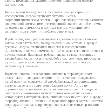
работа, посвященная данной проблеме, приобретает особую
актуальность.
Цель и задачи исследования. Основная цель диссертации -
исследование азербайджанских антропонимов в
социолингвистическом аспекте и хронологизация этапов развития
современной система имен всесторонний анализ данной системы
на основе исторических и научных фактов, уяснение роли
антропонимов в резенни проблема этногенеза.
В работе подробно рассматриваются древние азербайджанские
имена, выявляется связь между именем и обществом. Наряду с
древками азербайджанскими именами к исследованию
привлечены и имена, заимствованные из арабского, персидского и
других языков. Настоящая работа призвана также устранить в
дальнейшем хаотичность и разнобой в системе имен, проследить
пути исторического развития и предоставить фактический
материал для словарей.
Научная новизна исследования, вперше в азербайджанском
языкознании проводится социолингвистическое исследование
путей развития современной азербайджанской автропоншлии,
выявляется ее связь с другими областям науки. Автор не
ограничивается анализом лишь современных тлен. В процессе
работы прослеживаются пути исторического развития имен,
используются материалы древнеписьменных памятников. Наряду с
азербайднанскши ииенаш к исследованию привлекается и система
имен других народов, проводятся весьма интересные сравнения и