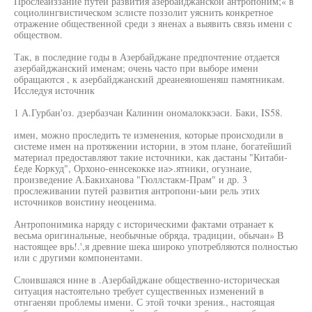
Прослеаиззание путей развития азербайджанской антропоним;« в
социолингвистическом зслисте поззолит уяснить конкретное
отражение общественной среди з яненах а выявить связь имени с
обществом.
Так, в последние годы в Азербайджане предпочтение отдается
азербайджанский именам; очень часто при выборе имени
обращаются , к азербайджанский дреанеяиошеняш памятникам.
Исследуя источник
1 А.Гурбан'оз. дзербазчан Калинин ономалоккэаси. Баки, IS58.
имен, можно проследить те изменения, которые происходили в
системе имен на протяжении истории, в этом плане, богатейший
материал предоставляют такие источники, как дастаны "Китаби-
£еде Коркуд", Орхоно-еннсекокке иа>.ятники, огузнаие,
произведение А.Бакиханова "Гюллстакм-Прам" и др. 3
прослеживании путей развития антропони-ыии рель этих
источников воистину неоценима.
Антропонимика наряду с историческими фактами отранает к
весьма оригинальные, необычные обряда, традиции, обычаи» В
настоящее врь!.',я древние шека широко употребляются полностью
или с другими компонентами.
Слоившаяся ннне в .Азербайджане общественно-историческая
ситуация настоятельно требует существенных изменений в
отнгаеняи проблемы имени. С этой точки зрения., настоящая