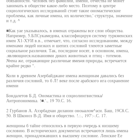
обязанности. Человек без фамилии, имени, отчества не монет
занимать в обществе какое-либо место. Поэтому в центре
социологических исследований стоят такие ономастические
проблемы, как личные имена, их количество,' структура, значение
и т.д. ^
■Как уае указывалось, в именах отражены все слои общества.
Например, 5.БЛСукамедова, классифицируя систему туркменских
имен Х1-ХУИ в.в., отмечает, что, согласно исследованиям, между
именами людей низких и шепих сословий тлеются заметные
социальное различия. Так, последние носят, в основном, имена,
.являющиеся.названиями диких животных и птиц - тотемов.
№ена же, отражающие различные ямеьчя природы, встречается
крайне редко °.
Коли в древнем Азербайджане имена женщинам давались без
различия сословий, то б Л! веке после арабского ига сохранение
имени
Бондалетов Б.Д. Ономастика и социолингвистика/
Антропонимика. !■.'., 19 70.С. 16.
2 Гурбанов А. Азэрбадчан диланин оноыалом^аси. Баш, 19С8.С.
50. В Шконоз В-Д. Имя и общество. !.:., 197':-.С. 17.
женщины б тайне относилось в первую очередь к низшему
сословию. В исторических документах встречаются лишь имена
женщин, принадлежавших к высшему сословие. Ленские Ее