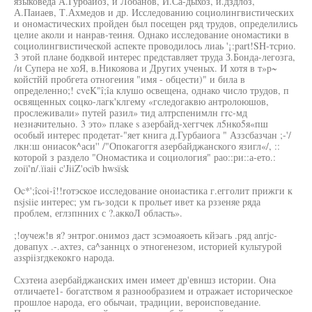
языковеда А.Гурбаиоз, и Лобанов, Й.Са-дыхоз, и.дздлоз,
А.Паиаев, Т.Ахмедов и др. Исследованию социолингвистических
и ономастических пройден был посещен ряд трудов, определились
целие аколи и нанрав-теиня. Однако исследование ономастики в
социолингвистической аспекте проводилось лиаь '¡:part!SH-тсрио.
3 этой плане бодквой интерес представляет труда З.Бонда-легозга,
/и Супера не хоЯ, в.Никояова и Других ученых. И хотя в т»р~
койстйй пробгета отногеиия "имя - обцести)" и била в
определенно;! cveK"î;îa клушо освещена, однако число трудов, п
освященных соцко-лагк'клгему «гследогаквю антролоюшов,
прослеживали» путей разил» тид алтрспенимлн гrc-мд
незначительно. 3 это» плаке s азербайд-хеггчек л5нко5я«пш
особый интерес продетат-"яет книга д.Гурбаиога " Аззсбазчан ;-'/
лкн:ш ониасок^аси'' /"Опокагоггя азербайджанского язигл«/, ::
которой з раздело "Ономастика и социология" рао::ри::а-ето.:
zoiï'n/.ïiaii c'JiiZ'ocïb hwsïsk
Oc*';îcoi-î!!rотэское исследование оноиастика г.егголит прижги к
nsjsiie интерес; ум гь-зодси к прольет ивет ка рззеняе ряда
проблем, еглзпнних с ?.аккоЛ область».
;!оучеж!в я? энтрог.онимоз даст зсэмоаяоеть кйэагь .ряд anrjc-
довапух .-.ахтез, са^заннцх о этногенезом, историей культурой
азspiiзгдкекокго народа.
Схзтеиа азербайджанских имен имеет др'евншз истории. Она
отличаете1- богатством я разнообразием и отражает историческое
прошлое народа, его обычаи, традиции, вероисповедание.