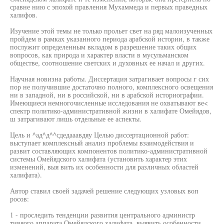
сравне нию с эпохой правления Мухаммеда и первых праведных
халифов.
Изучение этой темы не только прольет свет на ряд малоизученных
пройдем в рамках указанного периода арабской истории, в также
послужит определенным вкладом в разрешение таких общих
вопросов, как природа и характер власти в мусульманском
обществе, соотношение светских и духовных ее начал и других.
Научная новизна работы. Диссертация затрагивает вопросы г сих
пор не получившие достаточно полного, комплексного освещения
ни в западной, ни в российской, ни в арабской историографии.
Имеющиеся немногочисленные исследования не охватывают ве<
спектр политико-административной жизни в халифате Омейядов,
ш затрагивают лишь отдельные ее аспекты.
Цель и ^ад^д^^сдедааавдяу Целью диссертационной работ:
выступает комплексный анализ проблемы взаимодействия и
развит составляющих компонентов политико-административной
системы Омейядского халифата (установить характер этих
изменений, выя вить их особенности для различных областей
халифата).
Автор ставил своей задачей решение следующих узловых воп
росов:
1 - проследить тенденции развития центрального администр
тивяого аппарата Омейядского халифата, выявить особенности