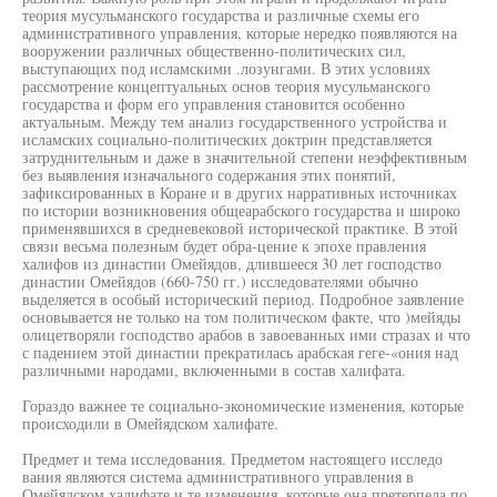
теория мусульманского государства и различные схемы его
административного управления, которые нередко появляются на
вооружении различных общественно-политических сил,
выступающих под исламскими .лозунгами. В этих условиях
рассмотрение концептуальных основ теория мусульманского
государства и форм его управления становится особенно
актуальным. Между тем анализ государственного устройства и
исламских социально-политических доктрин представляется
затруднительным и даже в значительной степени неэффективным
без выявления изначального содержания этих понятий,
зафиксированных в Коране и в других нарративных источниках
по истории возникновения общеарабского государства и широко
применявшихся в средневековой исторической практике. В этой
связи весьма полезным будет обра-цение к эпохе правления
халифов из династии Омейядов, длившееся 30 лет господство
династии Омейядов (660-750 гг.) исследователями обычно
выделяется в особый исторический период. Подробное заявление
основывается не только на том политическом факте, что )мейяды
олицетворяли господство арабов в завоеванных ими стразах и что
с падением этой династии прекратилась арабская геге-«ония над
различными народами, включенными в состав халифата.
Гораздо важнее те социально-экономические изменения, которые
происходили в Омейядском халифате.
Предмет и тема исследования. Предметом настоящего исследо
вания являются система административного управления в
Омейядском халифате и те изменения, которые она претерпела по