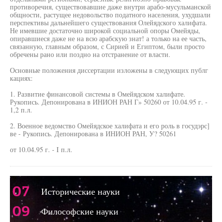
противоречия, существовавшие даже внутри арабо-мусульманской
общности, растущее недовольство податного населения, ухудшали
перспективы дальнейшего существования Олейядского халифата.
Не имевшие достаточно широкой социальной опоры Омейяды,
опиравшиеся даже не на всю арабскую знат! а только на ее часть,
связанную, главным образом, с Сирией и Египтом, были просто
обречены рано или поздно на отстранение от власти.
Основные положения диссертации изложены в следующих публг
кациях:
1. Развитие финансовой системы в Омейядском халифате.
Рукопись. Депонирована в ИНИОН РАН Г» 50260 от 10.04.95 г. -
1,2 п.л.
2. Военное ведомство Омейядское халифата и его роль в госудэрс]
ве - Рукопись. Депонирована в ИНИОН РАН, У? 50261
от 10.04.95 г. - I п.л.
07
Исторические науки
09
Философские науки