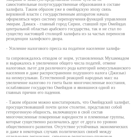
самостоятельные полугосударственные образования в составе
халифата. Таким образом уже в омейядскую эпоху связь
верховной власти с государственным аппаратом начала
оформляться через систему перепоручения функций управления
эмирам. Дамаск - главный город Сирии, ставший при Омейядах
центральной областью арабского государства, так и не стал по
существу настоящей столицей халифата из-за частых переносов
резиденции халифского двора.
- Усиление налогового пресса на податное население халифа-
та сопровождалось отходом ог норм, установленных Мухаммадом
и выражалось в увеличении общего числа податей, отмене
налоговых льгот для различного рода категорий немусульманского
населения и даже распространении подушного налога (Джизьи)
на неомусульман. Естественной реакцией народных масс на
увеличение налогово го гнета были многочисленные восстания,
ослаблявшие государство Омейядов и явившиеся одной из
главных причин его падения.
- Таким образом можно констатировать, что Омейядский халифат,
просуществовавший почти целое столетие, представлял собой
гетерогенную общность, включавшую в свой состав
многочисленные покоренные народности и племенные группы,
которые существенно различались друг от друга по уровню
общественного развития. Отсутствие устойчивых экономических
и даже в некоторых случаях политических связей между
отдельными регионами, серьезные религиозно-правовые