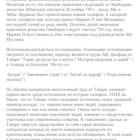
Несмотря на то, что началом правления следующей за Омейядами
династии Аббасидов считается 28 ноября 749 г., когда Абу-л--
Аббас Абдаялах был провозглашен новым халифом, в западной
части халифата еще полгода правил Марван П ибн Мухаммад -
последний халиф из рода омейя. Поэтому датой окончания
правления династии Омейядов следует считать 750 год, когда
Марван П был схвачен и убит повстанцами под руководством Абу
Муслима.
Источниковедческая база исследования. Основными источниками
сведений по изучаемому периоду являются труды Абу Джафара ат-
Табари "Тарих ар-русул ва-л-мулук ("История пророков и царей" )
и Ахмада ал-Балазури "Футух ал-
-булдан" ("Завоевание стран") и "Ансаб ал-ашраф" ("Родословная
знатных").
По обилию материалов многотомный труд ат-Табари занимает
первое место среди источников по истории халифата ЭТИХ вв.
Вакно, что ат-Табари точно указывает источники своих сведений,
приводя иснады, т.е. перечисление имен лвдей, передавших
сообщение о том или ином событии. Очень часто иснады
охватывают несколько поколений лвдей, начиная со свидетельства
участника или современника события. К сожалению, данные ат-
Табари зачастую представляют из себя сырые материалы,
собиратели которых не имели намерения подвергать их
критическому осмыслению или хотя бы обобщению. В этом плане
в более выгодном счете предстают сочинения ал-Балазури