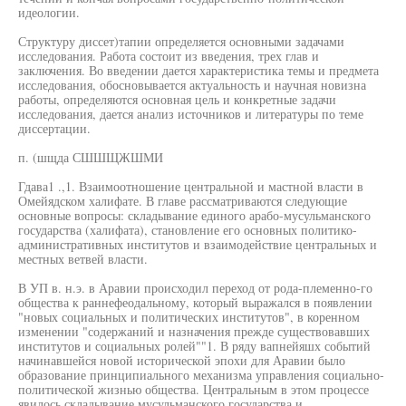
идеологии.
Структуру диссет)тапии определяется основными задачами
исследования. Работа состоит из введения, трех глав и
заключения. Во введении дается характеристика темы и предмета
исследования, обосновывается актуальность и научная новизна
работы, определяются основная цель и конкретные задачи
исследования, дается анализ источников и литературы по теме
диссертации.
п. (шщда СШШЩЖШМИ
Гдава1 .,1. Взаимоотношение центральной и мастной власти в
Омейядском халифате. В главе рассматриваются следующие
основные вопросы: складывание единого арабо-мусульманского
государства (халифата), становление его основных политико-
административных институтов и взаимодействие центральных и
местных ветвей власти.
В УП в. н.э. в Аравии происходил переход от рода-племенно-го
общества к раннефеодальному, который выражался в появлении
"новых социальных и политических институтов", в коренном
изменении "содержаний и назначения прежде существовавших
институтов и социальных ролей""1. В ряду вапнейяшх событий
начинавшейся новой исторической эпохи для Аравии было
образование принципиального механизма управления социально-
политической жизнью общества. Центральным в этом процессе
явилось складывание мусульманского государства и