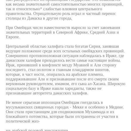
как весьма значительной самостоятельностью многих провинций,
так и относительно* слабостью влияния центрального
правительства. Отрицательную роль играл и частный перенос
столицы из Дамаска в другие города,
При Омейядах число наместничеств выросло за счет завоевания
значительных территорий в Северной Африке, Средней Азии и
Европе.
Центральной областью халифата стала богатая Сирия, занявшая
ведущее положение среди всех остальных омейядских провинций.
Совершенно противоположная ситуация наблюдалась в Ираке, где
дамасским халифам приходилось вести самые настоящие войны.
Ирак, принявший в конфликте мезду Муавией и Али сторону
последнего, стал оплотом и главным плацдармом шиитов,
которые, в част ности, опирались на арабские племена,
поддерживавшие Али и признававшие после его смерти своим
верховным руководителем, имамом, его сына ал-Хасана. Широкую
социальную базу в Ираке нашли харидаиты, также не
признававшие авторитета дамасских халифов.
Не менее серьезная оппозиция Омейядам гнездилась в
мусульманских священных городах - Мекке и особенно в Медине.
Они стали пристанищем для сподвижников Мухаммада и их
ближайшего потомства, которые были отстранены от участия в
политической жиз-
ни арабской родовой аристократии.