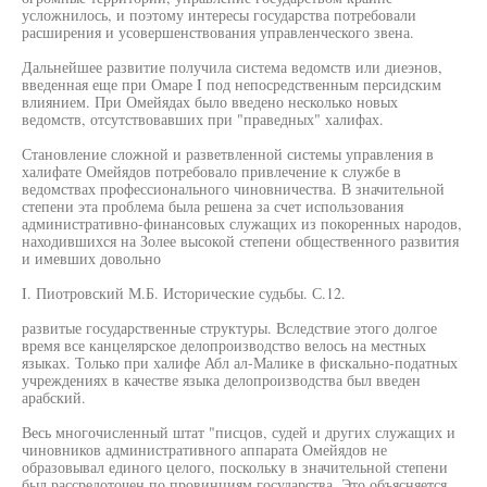
усложнилось, и поэтому интересы государства потребовали
расширения и усовершенствования управленческого звена.
Дальнейшее развитие получила система ведомств или диеэнов,
введенная еще при Омаре I под непосредственным персидским
влиянием. При Омейядах было введено несколько новых
ведомств, отсутствовавших при "праведных" халифах.
Становление сложной и разветвленной системы управления в
халифате Омейядов потребовало привлечение к службе в
ведомствах профессионального чиновничества. В значительной
степени эта проблема была решена за счет использования
административно-финансовых служащих из покоренных народов,
находившихся на Золее высокой степени общественного развития
и имевших довольно
I. Пиотровский М.Б. Исторические судьбы. С.12.
развитые государственные структуры. Вследствие этого долгое
время все канцелярское делопроизводство велось на местных
языках. Только при халифе Абл ал-Малике в фискально-податных
учреждениях в качестве языка делопроизводства был введен
арабский.
Весь многочисленный штат "писцов, судей и других служащих и
чиновников административного аппарата Омейядов не
образовывал единого целого, поскольку в значительной степени
был рассредоточен по провинциям государства. Это объясняется