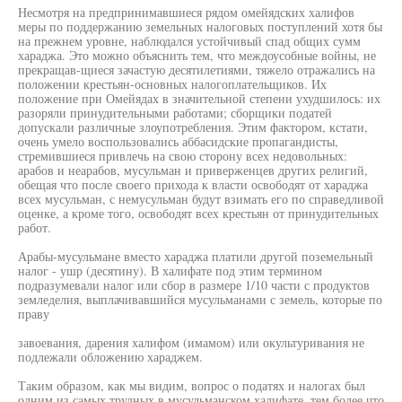
Несмотря на предпринимавшиеся рядом омейядских халифов
меры по поддержанию земельных налоговых поступлений хотя бы
на прежнем уровне, наблюдался устойчивый спад общих сумм
хараджа. Это можно объяснить тем, что междоусобные войны, не
прекращав-щиеся зачастую десятилетиями, тяжело отражались на
положении крестьян-основных налогоплательщиков. Их
положение при Омейядах в значительной степени ухудшилось: их
разоряли принудительными работами; сборщики податей
допускали различные злоупотребления. Этим фактором, кстати,
очень умело воспользовались аббасидские пропагандисты,
стремившиеся привлечь на свою сторону всех недовольных:
арабов и неарабов, мусульман и приверженцев других религий,
обещая что после своего прихода к власти освободят от хараджа
всех мусульман, с немусульман будут взимать его по справедливой
оценке, а кроме того, освободят всех крестьян от принудительных
работ.
Арабы-мусульмане вместо хараджа платили другой поземельный
налог - ушр (десятину). В халифате под этим термином
подразумевали налог или сбор в размере 1/10 части с продуктов
земледелия, выплачивавшийся мусульманами с земель, которые по
праву
завоевания, дарения халифом (имамом) или окультуривания не
подлежали обложению хараджем.
Таким образом, как мы видим, вопрос о податях и налогах был
одним из самых трудных в мусульманском халифате, тем более что