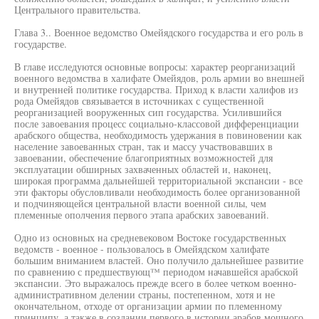
Центрального правительства.
Глава 3.. Военное ведомство Омейядского государства и его роль в
государстве.
В главе исследуются основные вопросы: характер реорганизаций
военного ведомства в халифате Омейядов, роль армии во внешней
и внутренней политике государства. Приход к власти халифов из
рода Омейядов связывается в источниках с существенной
реорганизацией вооруженных сип государства. Усилившийся
после завоевания процесс социально-классовой дифференциации
арабского общества, необходимость удержания в повиновении как
население завоеванных стран, так и массу участвовавших в
завоевании, обеспечение благоприятных возможностей для
эксплуатации обширных захваченных областей и, наконец,
широкая программа дальнейшей территориальной экспансии - все
эти факторы обусловливали необходимость более организованной
и подчиняющейся центральной власти военной силы, чем
племенные ополчения первого этапа арабских завоеваний.
Одно из основных на средневековом Востоке государственных
ведомств - военное - пользовалось в Омейядском халифате
большим вниманием властей. Оно получило дальнейшее развитие
по сравнению с предшествующ™ периодом начавшейся арабской
экспансии. Это выражалось прежде всего в более четком военно-
административном делении страны, постепенном, хотя и не
окончательном, отходе от организации армии по племенному
принципу, а также в создании первого в истории арабов мощного