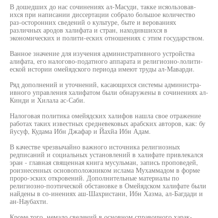
В дошедших до нас сочинениях ал-Масуди, такке исяользовав-
ихся при написании диссертации собрало большое количество
раз-осторонних сведений о культуре, быте и верованиях
различных ародов халифата и стран, находившихся в
экономических и полити-еских отношениях с этим государством.
Ванное значение для изучения административного устройства
алифата, его налогово-податного аппарата и религиозно-лолити-
еской истории омейядского периода имеют труды ал-Маварди.
Ряд дополнений и уточнений, касающихся системы администра-
ивного управления халифатом были обнаружены в сочинениях ал-
Кинди и Хилала ас-Саби.
Налоговая политика омейядских халифов нашла свое отражение
работах таких известных средневековых арабских авторов, как: бу
йусуф, Кудама Ибн Джафар и Йахйа Ибн Адам.
В качестве чрезвычайно важного источника религиозных
редписаний и социальных установлений в халифате привлекался
эран - главная священная книга мусульман, запись проповедей,
роизнесенных основоположником ислама Мухаммадом в форме
проро-эских откровений. Дополнительные материалы по
религиозно-поэтической обстановке в Омейядском халифате были
найдены в со-инениях аш-Шахристани, Ибн Хазма, ал-Багдади и
ан-Наубахти.
Кроме того, немало сведений в основном справочного харак-