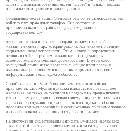
флота и специализированных частей "шурта" и "харас", несших
различные полицейские и иные функции.
Социальный состав армии Омейядов был более разнородным, чем
войск тех же праведных халифов. Она состояла из
привилегированного арабского ядра, находившегося на
государственном со-
держании, и ряда иных неравноправных элементов: рабов,
мавали, зиммиев и др., которые различались именно по степени
социальной неравноправности. Этим, кстати, и определялась
основная слабая черта армии халифата - ненадежность
вспомогательных и союзных формирований. Внутри самой
омейядской армии четко проявлялись общие противоречия,
вызываемые ускорявшимся процессом социально-классовой
дифференциации омейядского общества.
Сирийские части имели большие, чем остальные войска,
привилегии. Еще Муавия приказал выдавать им повышенное
жалованье, он также не скупился на подарки их предводителям,
устраивал им угощения и завещал своему сыну не отягощать их
гарнизонной службой и предоставлять им отпуска, чтобы они
побольше времени проводили в своих кочевьях со своими женами
и способствовали численному росту своего потомства.
На протяжении существования хапифата Омейядов наблюдался
значительный рост численности армии как за счет увеличения
количества войск на жалованьи, так и за счет включения в нее