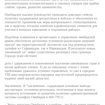
дополнительных вспомогательных и союзных отрядов при крайне
слабом, однако, развитии наемничества.
Омейядское высшее руководство проводило довольно гибкую
политику поддержания дисциплины в войсках и обеспечения их
лояльности, применяя как меры материального стимулирования,
так и практику посылки наиболее взрывоопасных элементов для
участия в военных кампаниях в отдаленных районах.
Подобные изменения в организации и управлении омейядской
армии обеспечили достаточно успешную реализацию широкой
програ! мы территориальной экспансии как под руководством
халифов из Суфьянидов, так и Нарванидов. В результате новых
завоеваний ха^ лифат существенно расширил свои границы.
Гораздо хуже обстояло
дело с удержанием в повиновении населения завоеванных стран и
низов арабских племен. Если на начальных этапах с этими
проблемами удавалось успешно справляться, то уже в середине
УШ века широкая волна народных выступлений предопределила
падение омей-ядской династии.
Заключение. В *заключении, содержащем основные выводы
диссертации, изложены результаты, полученные в ходе анализа
материала источников ло развитию политико-административной
системы халифата Омейядов в 660-750 гг.
- Эпоха династии Омвйядов в халифате - это было время перевода