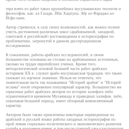
тера взято из работ таких крупнейших мусульманских теологов и
философов, как: ал-Газади, Ибн Хацпуна, Абу ал-Фараджа ал-
Исфа-хани.
Автор стремился, в салу своих возможностей, как можно полнее
учесть достижения различных школ (арабоязычной, западной,
советской и российской) востоковедения и историографии по
проблематике, затронутой в данном диссертационном
исследовании.
К сожалению, работы арабских исследователей, в своем
большинстве основаны не столько на арабоязычных источниках,
сколько на трудах европейских ученых. Кроме того,
методологической основой большей части работ арабских
историков XX в. служит арабо-мусулшанская традиция, что также
снижает их научное значение. Нельзя не отметить, что
значительная часть так называемых "Историй арабов" и "Историй
ислама" носят откровенно популярный характер. Большинство же
серьезных работ арабских авторов по истории халифата либо
ограничивается временем Мухаммада и праведных халифов, либо,
охватывая больший период, имеет обзорный компилятивный
характер.
Автором были также привлечены некоторые переведенные на
арабский и русский языки работы западных историографов по
проб лемам социально-политического и экономического развития
халифа в изучаемое время, в том числе ставший уже классическим