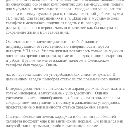
из следующих основных компонентов: джизьи-подушной подати
для мусульман, поземельного налога - хараджа или ушра, занята
-налога в пользу нуждающихся; ганимы - военной добычи, хумса
(1/5 часть), фая (возвращения) и т.п. Джазьей в мусульманском
халифате именовалась подушная подать с иноверцев,
рассматривавшаяся первоначально в качестве как бы выкупа за
сохранение жизни при завоевании.
Окончательное выделение джизьи в особый налог с
индивидуальной ответственностью завершилось в первой
четверти УП1 века. Уплата джизьи возлагалась только на мужчин,
достигших зрелого возраста, кроме инвалидов, нищих, старинов
и рабов. Другим не менее важным налогом в Омейядском
халифате был харадж. Очень
часто первоначально он употреблялся как синоним джизья. В
дальнейшем харадж приобрел статус чисто поземельного налога.
В первые десятилетия считалось, что харадн должны были платить
только иноверцы, а мусульмане - ушр (десятину). Однако
увеличение числа новообращенных было чревато значительным
сокращением поступлений, поэтому в дальнейшем утвердилось
представление о неизменности статуса хараджных земель.
Система обложения земель хараджем в большинстве областей
халифата восходит еще к византийским нормам. Он взимался как
натурой, так и деньгами, .либо в смешанной форме.