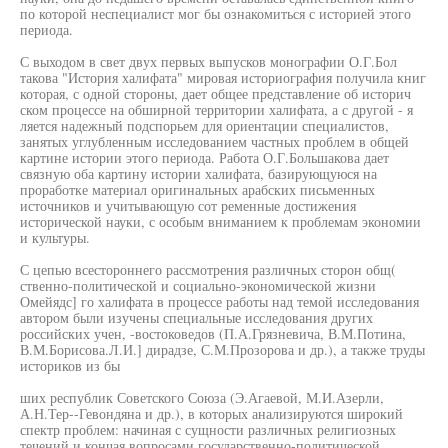
по которой неспециалист мог бы ознакомиться с историей этого
периода.
С выходом в свет двух первых выпусков монографии О.Г.Бол
такова "История халифата" мировая историография получила книг
которая, с одной стороны, дает общее представление об историч
ском процессе на обширной территории халифата, а с другой - я
ляется надежный подспорьем для ориентации специалистов,
занятых углубленным исследованием частных проблем в общей
картине истории этого периода. Работа О.Г.Большакова дает
связную оба картину истории халифата, базирующуюся на
проработке материал оригинальных арабских письменных
источников и учитывающую сот ременные достижения
исторической науки, с особым вниманием к проблемам экономии
и культуры.
С цепью всестороннего рассмотрения различных сторон общ(
ственно-политической и социально-экономической жизни
Омейядс] го халифата в процессе работы над темой исследования
автором были изучены специальные исследования других
российских учен, -востоковедов (П.А.Грязневича, В.М.Потина,
В.М.Борисова.Л.И.] дирадзе, С.М.Прозорова и др.), а также труды
историков из бы
ших республик Советского Союза (Э.Агаевой, М.И.Азерли,
А.Н.Тер--Гевондяна и др.), в которых анализируются широкий
спектр проблем: начиная с сущности различных религиозных
течений и кончая вопросами государственно-политической