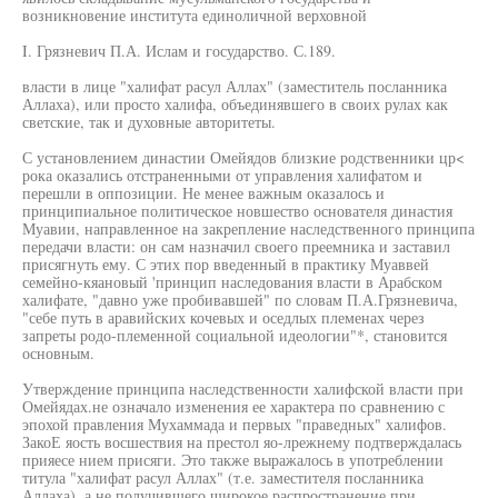
возникновение института единоличной верховной
I. Грязневич П.А. Ислам и государство. С.189.
власти в лице "халифат расул Аллах" (заместитель посланника
Аллаха), или просто халифа, объединявшего в своих рулах как
светские, так и духовные авторитеты.
С установлением династии Омейядов близкие родственники цр<
рока оказались отстраненными от управления халифатом и
перешли в оппозиции. Не менее важным оказалось и
принципиальное политическое новшество основателя династия
Муавии, направленное на закрепление наследственного принципа
передачи власти: он сам назначил своего преемника и заставил
присягнуть ему. С этих пор введенный в практику Муаввей
семейно-кяановый 'принцип наследования власти в Арабском
халифате, "давно уже пробивавшей" по словам П.А.Грязневича,
"себе путь в аравийских кочевых и оседлых племенах через
запреты родо-племенной социальной идеологии"*, становится
основным.
Утверждение принципа наследственности халифской власти при
Омейядах.не означало изменения ее характера по сравнению с
эпохой правления Мухаммада и первых "праведных" халифов.
ЗакоЕ яость восшествия на престол яо-лрежнему подтверждалась
прияесе нием присяги. Это также выражалось в употреблении
титула "халифат расул Аллах" (т.е. заместителя посланника
Аллаха), а не получившего широкое распространение при