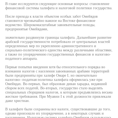
В главе исследуются следующие основные вопросы: становление
финансовой системы халифата и налоговой политики государства.
После прихода к власти объектом особых забот Омейядов
становится чрезвычайно важное на Востоке финансовое
ведомство. Широкомасштабные завоевательные походы,
предпринятые Омейядами,
значительно раздвинули границы халифата. Дальнейшее развитие
арабской государственности потребовало от центральных властей
определенных мер по укреплению административного и
социально-политического единства между различными областями,
а также по упорядочению государственных финансов и налогово-
податного аппарата.
Первые попытки введения хотя бы относительного порядка во
взимании налогов с населения завоеванных арабами территорий
были предприняты при халифе Омаре I, но окончательно
налогово--податная политика халифата оформилась уже при
Омейядах. Во-первых, был образован диван харадка, ведавший
сбором всех податей, Во-вторых, государство стало выделять
специальных сборщиков налогов, к которым предъявлялись весьма
жесткие требования. При Муавии I к этой должности привлекали
даже христиан.
В халифате были сохранены все налоги, существовавшие до того,
однако произошло их упорядочение, а в некоторых случаях и
расчленение. Налоговая система халифата Омейядов складывалась