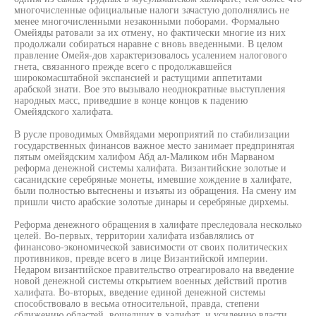
многочисленные официальные налоги зачастую дополнялись не
менее многочисленными незаконными поборами. Формально
Омейяды ратовали за их отмену, но фактически многие из них
продолжали собираться наравне с вновь введенными. В целом
правление Омейя-дов характеризовалось усалением налогового
гнета, связанного прежде всего с продолжавшейся
широкомасштабной экспансией и растущими аппетитами
арабской знати. Вое это вызывало неоднократные выступления
народных масс, приведшие в конце концов к падению
Омейядского халифата.
В русле проводимых Омвйядами мероприятий по стабилизации
государственных финансов важное место занимает предпринятая
пятым омейядским халифом Абд ал-Маликом ибн Марваном
реформа денежной системы халифата. Византийские золотые и
сасанидские серебряные монеты, имевшие хождение в халифате,
были полностью вытеснены и изъяты из обращения. На смену им
пришли чисто арабские золотые динары и серебряные дирхемы.
Реформа денежного обращения в халифате преследовала несколько
целей. Во-первых, территории халифата избавлялись от
финансово-экономической зависимости от своих политических
противников, превде всего в лице Византийской империи.
Недаром византийское правительство отреагировало на введение
новой денежной системы открытием военных действий против
халифата. Во-вторых, введение единой денежной системы
способствовало в весьма относительной, правда, степени
сближению областей, вошедших в халифат, и усилению власти