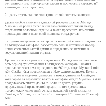
деятельности местных органов власти и исследовать характер и?
взаимодействия с центром;
2 - рассмотреть становление финансовой системы халифата,
уделив особое внимание денежной реформе халифа Абл ад-
Малика и ее роля в укреплении экономических связей между
отдельными областями страны; а также проследить изменения,
происходившие в налоговой политике государства;
3 - проанализировать характер реорганизаций военного ведомства
в Омейядском халифате, рассмотреть роль и источники повод-
нения составных частей армии и определить ее значение в
государственной жизни страны.
Хронологические рамки исследования. Исследование охватывает
весь период существования Оыейядского халифата. Нижняя
хронологическая веха приходится на 660 год, когда Муавия I ибн
Аби Суфйан был провозглашен в Иерусалиме халифом. Именно
этим годом и надлежит датировать начало динаотии Омейядов,
хотя борьба за верховную власть в халифате между Муавией я Али
продолжалась вплоть до 661 г. Если не делать уступки
мусульманской правоверной традиции, нет достаточных
исторических оснований считать начальной датой династии
Омейядов 661 год, когда был убит четвертый "праведный" халиф
Али.
С верхним хронологическим рубежом ситуация более ясная.