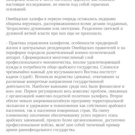
настоящее исследование, не имели под собой серьезных
оснований.
Омейядские халифы в первую очередь оставались лидерами
общины верующих, распоряжавшимися всеми делами подданных,
'безразлично духовными или светскими. Разделение светской и
духовной ветвей власти при них еще не произошло.
- Практика управления халифатом, особенности придворной
жизни в центральных резиденциях Омейядских правителей и на
периферии породили разветвленный военно-политический
аппарат. Сформировался многочисленный слой
профессионального чиновничества, вполне удовлетворяющий
нужды и потребности обще-арабского государства. Сложился
чрезвычайно важный для мусульманского Востока институт
кадиев (судей). Возникли ведомства (диваны), отвечавшие за
различные конкретные направления государственной
деятельности. Наиболее важными среди них были финансовое и
вое» ное. Первое регулировало весь комплекс проблем, связанных
с организацией наяогово-податной политини халифата. Второе
обеспе чивало широкомасштабную программу территориальной
экспансии и удержание в повиновении как собственно арабского
населения, так и населения покоренных стран. На смену
племенному ополчении обеспечившему успех первого этапа
арабских завоеваний, прошло более организованное, достаточно
профессиональное войско, явля! шее собой типичный пример
армии раннефеодального государства.