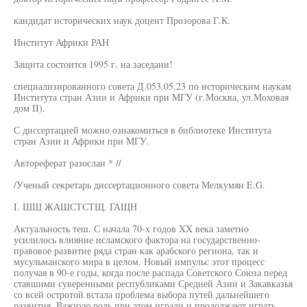
кандидат исторических наук доцент Прозорова Г.К.
Институт Африки РАН
Защита состоится 1995 г. на заседани!
специализированного совета Д.053.05.23 по историческим наукам
Института стран Азии и Африки при МГУ (г.Москва, ул.Моховая
дом II).
С диссертацией можно ознакомиться в библиотеке Института
стран Азии и Африки при МГУ.
Автореферат разослан * //
/Ученый секретарь диссертационного совета Мелкумян E.G.
I. ШШ ЖАШСТСТЩ. ГАЩН
Актуальность теш. С начала 70-х годов XX века заметно
усилилось влияние исламского фактора на государственно-
правовое развитие ряда стран как арабского региона, так и
мусульманского мира в целом. Новый импульс этот процесс
получая в 90-е годы, когда после распада Советского Союза перед
ставшими суверенными республиками Средней Азии и Закавказья
со всей остротой встала проблема выбора путей дальнейшего
развития. Важную роль при этом играли и продолжают играть