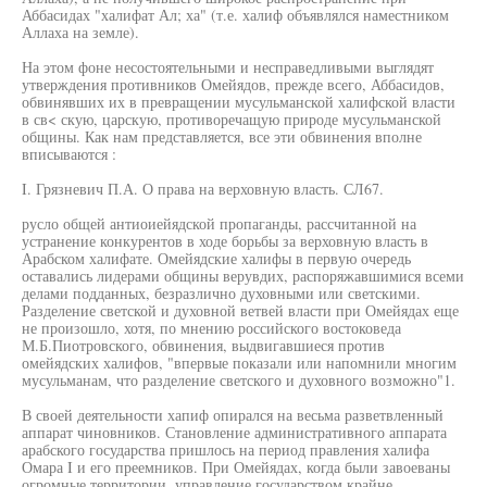
Аббасидах "халифат Ал; ха" (т.е. халиф объявлялся наместником
Аллаха на земле).
На этом фоне несостоятельными и несправедливыми выглядят
утверждения противников Омейядов, прежде всего, Аббасидов,
обвинявших их в превращении мусульманской халифской власти
в св< скую, царскую, противоречащую природе мусульманской
общины. Как нам представляется, все эти обвинения вполне
вписываются :
I. Грязневич П.А. О права на верховную власть. СЛ67.
русло общей антиоиейядской пропаганды, рассчитанной на
устранение конкурентов в ходе борьбы за верховную власть в
Арабском халифате. Омейядские халифы в первую очередь
оставались лидерами общины верувдих, распоряжавшимися всеми
делами подданных, безразлично духовными или светскими.
Разделение светской и духовной ветвей власти при Омейядах еще
не произошло, хотя, по мнению российского востоковеда
М.Б.Пиотровского, обвинения, выдвигавшиеся против
омейядских халифов, "впервые показали или напомнили многим
мусульманам, что разделение светского и духовного возможно"1.
В своей деятельности хапиф опирался на весьма разветвленный
аппарат чиновников. Становление административного аппарата
арабского государства пришлось на период правления халифа
Омара I и его преемников. При Омейядах, когда были завоеваны
огромные территории, управление государством крайне