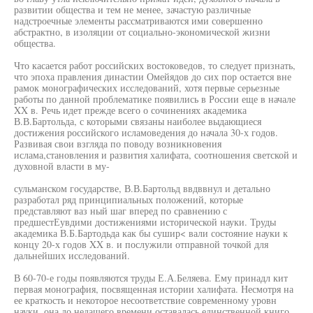
развитии общества и тем не менее, зачастую различные
надстроечные элементы рассматриваются ими совершенно
абстрактно, в изоляции от социально-экономической жизни
общества.
Что касается работ российских востоковедов, то следует признать,
что эпоха правления династии Омейядов до сих пор остается вне
рамок монографических исследований, хотя первые серьезные
работы по данной проблематике появились в России еще в начале
XX в. Речь идет прежде всего о сочинениях академика
В.В.Бартольда, с которыми связаны наиболее выдающиеся
достижения российского исламоведения до начала 30-х годов.
Развивая свои взгляда по поводу возникновения
ислама,становления и развития халифата, соотношения светской и
духовной власти в му-
сульманском государстве, В.В.Бартольд ввдввнул и детально
разработал ряд принципиальных положений, которые
представляют ваз ный шаг вперед по сравнению с
предшестЕувдими достижениями исторической науки. Труды
академика В.Б.Бартодьда как бы сушир< вали состояние науки к
концу 20-х годов XX в. и послужили отправной точкой для
дальнейших исследований.
В 60-70-е годы появляются труды Е.А.Беляева. Ему принадл кит
первая монография, посвященная истории халифата. Несмотря на
ее краткость и некоторое несоответствие современному уровн
науки, она до недашего времени оставалась единственной книго