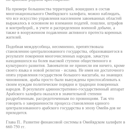
На примере большинства территорий, вошедших в состав
многонационального Омейядского халифата, можно наблюдать,
что все искусство управления населением завоеванных областей
выражалось в основном во взимании податей, пошлин, штрафов
и контрибуций,, в учете и распределении военной добычи, а
также в вооруженном подавлении активного протеста коренных
жителей.
Подобная междоусобица, несомненно, препятствовала
становлению централизованного государства, образовавшегося в
результате покорения многочисленных народов, зачастую
находившихся на болев высокой ступени общественного и
культурного развития. Завоеватели не принесли им ничего, кроме
своего языка и новой религии - ислама. Не имея ни достаточного
опята управления государством большого масштаба, на знающих
чиновников, арабы просто были вынуждены приспосабливать к
своим нуждам политические порядни и традиции покоренных
народов. В результате административно-государственный аппарат
Арабского халифата оказался в значительной степени
раздробленным, рассредоточенным по провинциям. Так что
говорить о завершенности процесса становления единого
централизованного арабского государства в эпоху Омейя-дов не
приходится.
Глава П.. Развитие финансовой системы в Омейядском халифате в
660-750 гг.