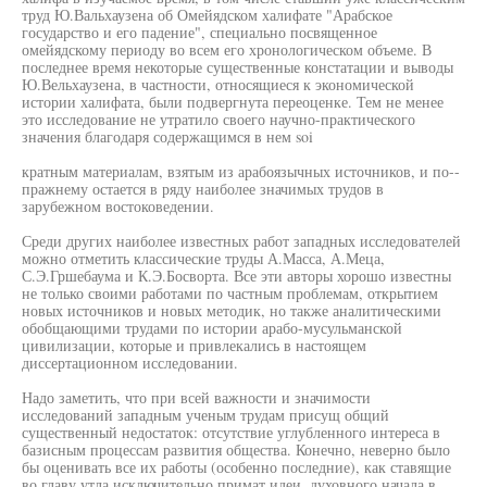
труд Ю.Вальхаузена об Омейядском халифате "Арабское
государство и его падение", специально посвященное
омейядскому периоду во всем его хронологическом объеме. В
последнее время некоторые существенные констатации и выводы
Ю.Вельхаузена, в частности, относящиеся к экономической
истории халифата, были подвергнута переоценке. Тем не менее
это исследование не утратило своего научно-практического
значения благодаря содержащимся в нем soi
кратным материалам, взятым из арабоязычных источников, и по--
пражнему остается в ряду наиболее значимых трудов в
зарубежном востоковедении.
Среди других наиболее известных работ западных исследователей
можно отметить классические труды А.Масса, А.Меца,
С.Э.Гршебаума и К.Э.Босворта. Все эти авторы хорошо известны
не только своими работами по частным проблемам, открытием
новых источников и новых методик, но также аналитическими
обобщающими трудами по истории арабо-мусульманской
цивилизации, которые и привлекались в настоящем
диссертационном исследовании.
Надо заметить, что при всей важности и значимости
исследований западным ученым трудам присущ общий
существенный недостаток: отсутствие углубленного интереса в
базисным процессам развития общества. Конечно, неверно было
бы оценивать все их работы (особенно последние), как ставящие
во главу утла исключительно примат идеи, духовного начала в