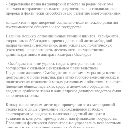
- Закрепление права на халифский престал за родом бану оме
означало отстранение от власти родственников и сподвижников
пророка и фактически способствовало развитию многочисленных
конфликтов и противоречий социально-политического развития
мусульманского общества и его государства.
Наличие мощных оппозиционных течений шиитов, хариджитов,
сторонников Аббасидов и прочих движений антиомейядской
направленности, несомненно, явно усиливало политическую
(светскую) направленность деятельности государственно-
административного аппарата халифата Омейядов.
- Омейядам так и не удалось создать централизованное
государство с сильным центральным правительством.
Предпринимавшиеся Омейядскими халифами меры по усилению
центрального правительства, развитию торгово-экономических и
политических отношений между различными областями халифата
(введение общехалифатских средств денежного обращения,
введение арабского языка в канцелярское делопроизводство) были
явно недостаточны.
К тому же на первом месте при проведении этих мероприятий
стояло всего лишь стремление нарождавшейся арабской
аристократии упорядочить налогово-податный аппарат и
установить контроль, прежде всего, над финансами государства.
Провинции фактически бесконтрольно управлялись всевластными
эмирами и зачастую представляли собой чуть ли не