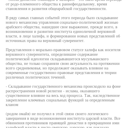
от родо-племенного общества к раннефеодальному, время
становления и развития общеарабской государственности.
В ряду самых главных событий этого периода было складывание
нового механизма управления социально-политической жизнью
арабского общества, нашедшее свое выражение, прежде всего, в
возникновении и развитии института единоличной верховной
власти, в лице халифа, и формировании новых представлений об
источниках права на верховный суверенитет.
Представления о морально-правовом статусе халифа как носителя
верховного суверенитета, определившие содержание
политической идеологии складывавшегося мусульманского
общества, не только сохраняли свою актуальность на протяжении
всего средневековья, но продолжают оказывать влияние на
современные государственно-правовые представления и теории
различных политических течений.
- Складывание государственного механизма происходило на фоне
распространения новой религии - ислама, оказавшего
существенное влияние на весь ход процесса. Так, наследственное
закрепление ключевых социальных функций за определенным
кланом
(родом омайя) не получил в этой связи своего логического
завершения в виде возникновения института царской власти. Все
обвинения противников правящей династии в превращении ими
халифской власти в чисто светскую, царскую, как показало