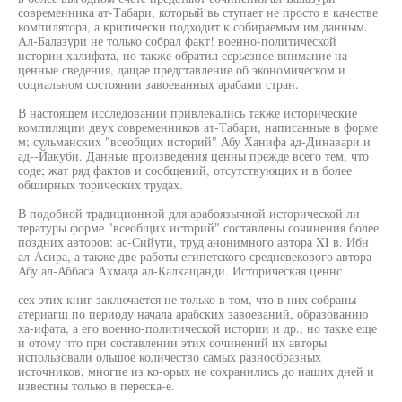
современника ат-Табари, который вь ступает не просто в качестве
компилятора, а критически подходит к собираемым им данным.
Ал-Балазури не только собрал факт! военно-политической
истории халифата, но также обратил серьезное внимание на
ценные сведения, дащае представление об экономическом и
социальном состоянии завоеванных арабами стран.
В настоящем исследовании привлекались также исторические
компиляции двух современников ат-Табари, написанные в форме
м; сульманских "всеобщих историй" Абу Ханифа ад-Динавари и
ад--Йакуби. Данные произведения ценны прежде всего тем, что
соде; жат ряд фактов и сообщений, отсутствующих и в более
обширных торических трудах.
В подобной традиционной для арабоязычной исторической ли
тературы форме "всеобщих историй" составлены сочинения более
поздних авторов: ас-Сийути, труд анонимного автора XI в. Ибн
ал-Асира, а также две работы египетского средневекового автора
Абу ал-Аббаса Ахмада ал-Калкащанди. Историческая ценнс
сех этих книг заключается не только в том, что в них собраны
атериагш по периоду начала арабских завоеваний, образованию
ха-ифата, а его военно-политической истории и др., но такке еще
и отому что при составлении этих сочинений их авторы
использовали ольшое количество самых разнообразных
источников, многие из ко-орых не сохранились до наших дней и
известны только в переска-е.