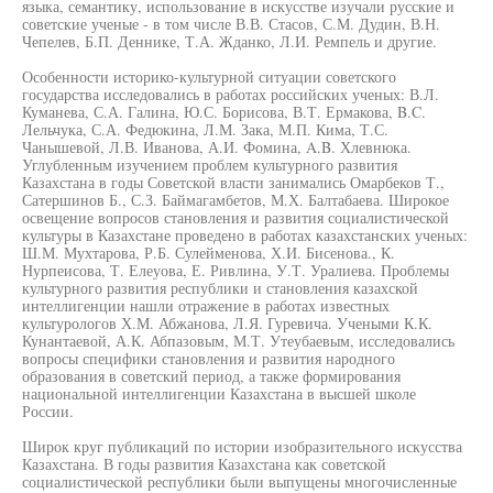
языка, семантику, использование в искусстве изучали русские и
советские ученые - в том числе В.В. Стасов, С.М. Дудин, В.Н.
Чепелев, Б.П. Деннике, Т.А. Жданко, Л.И. Ремпель и другие.
Особенности историко-культурной ситуации советского
государства исследовались в работах российских ученых: В.Л.
Куманева, С.А. Галина, Ю.С. Борисова, В.Т. Ермакова, B.C.
Лельчука, С.А. Федюкина, Л.М. Зака, М.П. Кима, Т.С.
Чанышевой, Л.В. Иванова, А.И. Фомина, A.B. Хлевнюка.
Углубленным изучением проблем культурного развития
Казахстана в годы Советской власти занимались Омарбеков Т.,
Сатершинов Б., С.З. Баймагамбетов, М.Х. Балтабаева. Широкое
освещение вопросов становления и развития социалистической
культуры в Казахстане проведено в работах казахстанских ученых:
Ш.М. Мухтарова, Р.Б. Сулейменова, Х.И. Бисенова., К.
Нурпеисова, Т. Елеуова, Е. Ривлина, У.Т. Уралиева. Проблемы
культурного развития республики и становления казахской
интеллигенции нашли отражение в работах известных
культурологов Х.М. Абжанова, Л.Я. Гуревича. Учеными К.К.
Кунантаевой, А.К. Абпазовым, М.Т. Утеубаевым, исследовались
вопросы специфики становления и развития народного
образования в советский период, а также формирования
национальной интеллигенции Казахстана в высшей школе
России.
Широк круг публикаций по истории изобразительного искусства
Казахстана. В годы развития Казахстана как советской
социалистической республики были выпущены многочисленные