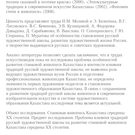
поэзии сказаний к поэтике красок» (2000), «Этнокультурные
традиции в современном искусстве Казахстана» (2002), «Феномен
степи в живописи» (2008).
Ценность представляют труды Н.М. Молевой и Э. Белютина, В.Г.
Лисовского. B.C. Кеменова, Э.В. Кузнецовой, А. Федорова-
Давыдова, Д. Сарабьянова, В. Ванслова. О. Сопоцинского, Г.Ю.
Стернина, П. Муратова об особенностях становления русской
художественной школы, развитии художественной жизни России,
о творчестве выдающихся русских и советских художников.
Анализ литературы позволяет сделать заключение, что в трудах
искусствоведов пока не исследована проблема особенностей
развития станковой живописи Казахстана в контексте влияния
традиций русской художественной школы; не выявлена роль
ведущих художественных вузов России в подготовке
профессиональных живописцев Казахстана; не определена
значимость первых художников-педагогов в становлении
художественного образования Казахстана. В связи с сохранением
и развитием традиций русской школы живописи в современном
изобразительном искусстве и системе художественного
образования Казахстана исследуемая тема является актуальной.
Объект исследования. Станковая живопись Казахстана середины
XX столетия. Предмет исследования. Проблема влияния традиций
русской художественной школы на развитие станковой живописи
Казахстана середины XX столетия.