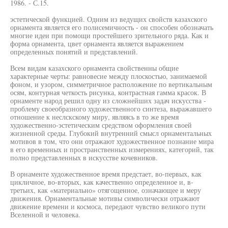
1986. - С.15.
эстетической функцией. Одним из ведущих свойств казахского
орнамента является его полисемичность - он способен обозначать
многие идеи при помощи простейшего зрительного ряда. Как и
форма орнамента, цвет орнамента является выражением
определенных понятий и представлений.
Всем видам казахского орнамента свойственны общие
характерные черты: равновесие между плоскостью, занимаемой
фоном, и узором, симметричное расположение по вертикальным
осям, контурная четкость рисунка, контрастная гамма красок. В
орнаменте народ решил одну из сложнейших задач искусства -
проблему своеобразного художественного синтеза, выражавшего
отношение к неслскскому миру, являясь в то же время
художественно-эстетическим средством оформления своей
жизненной среды. Глубокий внутренний смысл орнаментальных
мотивов в том, что они отражают художественное познание мира
в его временных и пространственных измерениях, категорий, так
полно представленных в искусстве кочевников.
В орнаменте художественное время предстает, во-первых, как
цикличное, во-вторых, как качественно определенное и, в-
третьих, как «материально» отягощенное, означающее и меру
движения. Орнаментальные мотивы символически отражают
движение времени и космоса, передают чувство великого пути
Вселенной и человека.