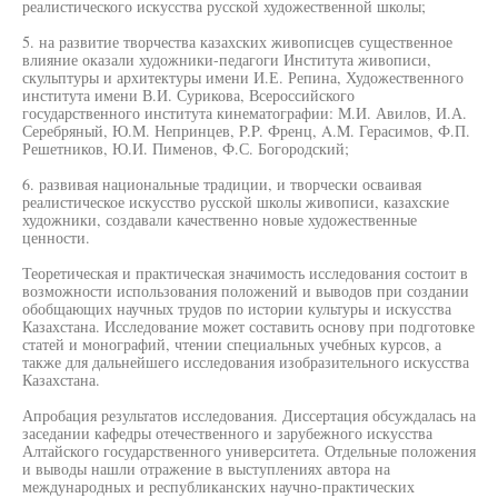
реалистического искусства русской художественной школы;
5. на развитие творчества казахских живописцев существенное
влияние оказали художники-педагоги Института живописи,
скульптуры и архитектуры имени И.Е. Репина, Художественного
института имени В.И. Сурикова, Всероссийского
государственного института кинематографии: М.И. Авилов, И.А.
Серебряный, Ю.М. Непринцев, P.P. Френц, A.M. Герасимов, Ф.П.
Решетников, Ю.И. Пименов, Ф.С. Богородский;
6. развивая национальные традиции, и творчески осваивая
реалистическое искусство русской школы живописи, казахские
художники, создавали качественно новые художественные
ценности.
Теоретическая и практическая значимость исследования состоит в
возможности использования положений и выводов при создании
обобщающих научных трудов по истории культуры и искусства
Казахстана. Исследование может составить основу при подготовке
статей и монографий, чтении специальных учебных курсов, а
также для дальнейшего исследования изобразительного искусства
Казахстана.
Апробация результатов исследования. Диссертация обсуждалась на
заседании кафедры отечественного и зарубежного искусства
Алтайского государственного университета. Отдельные положения
и выводы нашли отражение в выступлениях автора на
международных и республиканских научно-практических