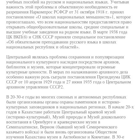
учебных пособий на русском и национальных языках. Учитывая
важность этой проблемы и объективную необходимость ее
разрешения Наркомпрос РСФСР от 31 октября 1918 г. принял
постановление «О школах национальных меньшинств»1, которое
провозглашало, что всем национальностям предоставляется право
открывать общеобразовательные школы, средние специальные и
высшие учебные заведения на родном языке. В марте 1938 года
ЦК ВКП(б) и СНК СССР приняли специальное постановление
«Об обязательном преподавании русского языка в школах
национальных республик и областей».
Центральной являлась проблема сохранения и популяризации
национального культурного наследия посредством архивов,
библиотек и музеев, которые концентрировали огромные
культурные ценности. В мерах по налаживанию архивного дела
особенно важную роль сыграли постановления Президиума ЦИК
СССР от 10 апреля 1929 года и 27 июня 1935 года о Центральном
архивном управлении СССР2.
В 20-30-е годы во многих союзных и автономных республиках
были организованы органы охраны памятников и историко-
культурных заповедников в национальных регионах. В начале 20-х
годов в Казахстане работали Центральный краевой музей
(историко-культурный), Музей природы и Музей дошкольного
воспитания в Оренбурге и краеведческие музеи в
Семипалатинске, Верном (бывший музей Семиреченского
казачьего войска) и были вновь организованы Обществом
изучения Казахстана музеи в Актюбинске и Кокчетаве. В 30-е