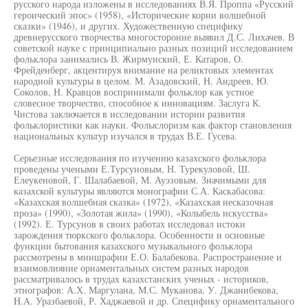
русского народа изложены в исследованиях В.Я. Проппа «Русский
героический эпос» (1958), «Исторические корни волшебной
сказки» (1946), и других. Художественную специфику
древнерусского творчества многосторонне выявил Д.С. Лихачев. В
советской науке с принципиально разных позиций исследованием
фольклора занимались В. Жирмунский, Е. Катаров, О.
Фрейденберг, акцентируя внимание на реликтовых элементах
народной культуры в целом. М. Азадовский, Н. Андреев, Ю.
Соколов, Н. Кравцов воспринимали фольклор как устное
словесное творчество, способное к инновациям. Заслуга К.
Чистова заключается в исследовании истории развития
фольклористики как науки. Фолыслоризм как фактор становления
национальных культур изучался в трудах В.Е. Гусева.
Серьезные исследования по изучению казахского фольклора
проведены учеными Е.Турсуновым, Н. Турекуловой, Ш.
Елеукеновой, Г. Шалабаевой, М. Ауэзовым. Значимыми для
казахской культуры являются монографии С.А. Каскабасова:
«Казахская волшебная сказка» (1972), «Казахская несказочная
проза» (1990), «Золотая жила» (1990), «Колыбель искусства»
(1992). Е. Турсунов в своих работах исследовал истоки
зарождения тюркского фольклора. Особенности и основные
функции бытования казахского музыкального фольклора
рассмотрены в миншрафии Е.О. Балабекова. Распространение и
взаимовлияние орнаментальных систем разных народов
рассматривалось в трудах казахстанских ученых - историков,
этнографов: А.Х. Маргулана, М.С. Муканова, У. Джанибекова,
H.A. Уразбаевой, Р. Хаджаевой и др. Специфику орнаментального