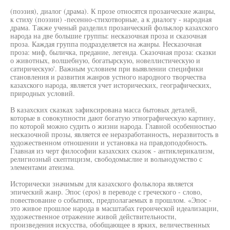
(поэзия), диалог (драма). К прозе относятся прозаические жанры,
к стиху (поэзии) -песенно-стихотворные, а к диалогу - народная
драма. Также ученый разделил прозаический фольклор казахского
народа на две большие группы: несказочная проза и сказочная
проза. Каждая группа подразделяется на жанры. Несказочная
проза: миф, быличка, предание, легенда. Сказочная проза: сказки
о животных, волшебную, богатырскую, новеллистическую и
сатирическую'. Важным условием при выявлении специфики
становления и развития жанров устного народного творчества
казахского народа, является учет исторических, географических,
природных условий.
В казахских сказках зафиксирована масса бытовых деталей,
которые в совокупности дают богатую этнографическую картину,
по которой можно судить о жизни народа. Главной особенностью
несказочной прозы, является ее неразработанность, неразвитость в
художественном отношении и установка на правдоподобность.
Главная из черт философии казахских сказок - антиклерикализм,
религиозный скептицизм, свободомыслие и вольнодумство с
элементами атеизма.
Исторически значимым для казахского фольклора является
эпический жанр. Эпос (epos) в переводе с греческого - слово,
повествование о событиях, предполагаемых в прошлом. «Эпос -
это живое прошлое народа в масштабах героической идеализации,
художественное отражение живой действительности,
произведения искусства, обобщающее в ярких, величественных