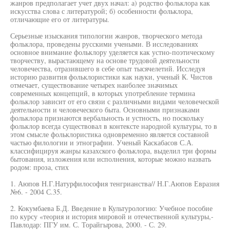
жанров предполагает учет двух начал: а) родство фольклора как
искусства слова с литературой; б) особенности фольклора,
отличающие его от литературы.
Серьезные изыскания типологии жанров, творческого метода
фольклора, проведены русскими учеными. В исследованиях
основное внимание фольклору уделяется как устно-поэтическому
творчеству, вырастающему на основе трудовой деятельности
человечества, отразившего в себе опыт тысячелетий. Исследуя
историю развития фольклористики как науки, ученый К. Чистов
отмечает, существование четырех наиболее значимых
современных концепций, в которых употребление термина
фольклор зависит от его связи с различными видами человеческой
деятельности и человеческого быта. Основными признаками
фольклора признаются вербальность и устность, но поскольку
фольклор всегда существовал в контексте народной культуры, то в
этом смысле фольклористика одновременно является составной
частью филологии и этнографии. Ученый Каскабасов С.А.
классифицируя жанры казахского фольклора, выделил три формы
бытования, изложения или исполнения, которые можно назвать
родом: проза, стих
1. Аюпов Н.Г.Натурфилософия тенгрианства// Н.Г.Аюпов Евразия
№6. - 2004 С.35.
2. Кокумбаева Б.Д. Введение в Культурологию: Учебное пособие
по курсу «теория и история мировой и отечественной культуры,-
Павлодар: ПГУ им. С. Торайгырова, 2000. - С. 29.