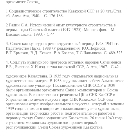
оргкомитет Союза_
1 Социалистическое строительство Казахской ССР за 20 лет./Стат.
сб. Алма-Ата, 1940. - С. 176-188.
2 Галин С.А. Исторический опыт культурного строительства в
первые годы Советской власти (1917-1925): Монография. - М.:
Высшая школа, 1990. - С.44
3. Советская культура в реконструктивный период 1928-1941 гг.
Издательство Наука, 1988 /У ред.коллегия: Ю.С.Борисов,
В.Т.Ермаков, В.Д. Есаков, В.А.Козлов, Т.С.Чанышева. С. 489-523
4. Соц.путь культурного прогресса отсталых народов Сулейменов
Р.Б., Бисенов Х.И.изд. наука казахской ССР, А-Ата, 1967. -С.42 .
художников Казахстана. В 1935 году открывается национальная
художественная галерея. В 1938 году начинает работу Алматинское
художественное училище. Постановлением СНК СССР в 1939
были организованы оргкомитеты Союза композиторов и Союза
художников. В соответствии с решением ЦК и СНК КазССР в
Управлении по делам искусств при СНК Казахской ССР был
организован отдел изобразительного искусства, который в течение
1939 года занимался вопросами налаживания учета художников,
организации творческих работ и подготовительной работой к
первому съезду Союза художников Казахстана. 26 июня 1940 года
с участием московских художников прошел первый
республиканский Съезд Союза художников Казахстана.