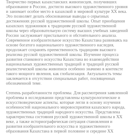
Творчество первых казахстанских живописцев, получивших
образование в России, достигло высокого художественного уровня
и занимает особое место в казахской и мировой культуре XX века.
Это позволяет делать обоснованные выводы о серьезных
достижениях русской художественной школы. Опыт приобщения
казахских художников к традициям русской художественной
школы через образовательную систему высших учебных заведений
России заслуживает пристального и обстоятельного анализа.
Современное изобразительное искусство Казахстана развиваясь на
основе богатого национального художественного наследия,
продолжает сохранять преемственность традициям высокого
реализма русской художественной школы. Изучение процесса
развития станкового искусства Казахстана во взаимодействии
национальных художественных традиций и традиций русской
реалистической школы живописи особенно значимо в контексте
такого мощного явления, как глобализация. Актуальность темы
заключается в отсутствии специальных работ, посвященных
обозначенной теме.
Степень разработанности проблемы. Для рассмотрения заявленной
проблемы в исследовании представлены культурологические и
искусствоведческие аспекты, которые легли в основу изучения
особенностей национального мировосприятия казахского народа,
художественных традиций народного искусства. Представлена
характеристика состояния русской художественной школы в XX
веке, а также историографическая ситуация становления и
развития изобразительного искусства и художественного
образования Казахстана в первой половине и середине XX