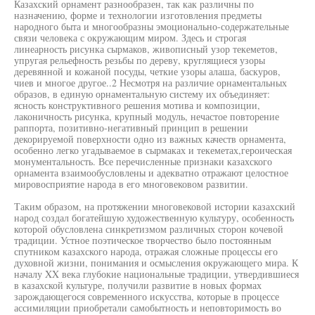
Казахский орнамент разнообразен, так как различны по
назначению, форме и технологии изготовления предметы
народного быта и многообразны эмоционально-содержательные
связи человека с окружающим миром. Здесь и строгая
линеарность рисунка сырмаков, живописный узор текеметов,
упругая рельефность резьбы по дереву, круглящиеся узоры
деревянной и кожаной посуды, четкие узоры алаша, баскуров,
чиев и многое другое..2 Несмотря на различие орнаментальных
образов, в единую орнаментальную систему их объединяет:
ясность конструктивного решения мотива и композиции,
лаконичность рисунка, крупный модуль, нечастое повторение
раппорта, позитивно-негативный принцип в решении
декорируемой поверхности одно из важных качеств орнамента,
особенно легко угадываемое в сырмаках и текеметах,героическая
монументальность. Все перечисленные признаки казахского
орнамента взаимообусловлены и адекватно отражают целостное
мировосприятие народа в его многовековом развитии.
Таким образом, на протяжении многовековой истории казахский
народ создал богатейшую художественную культуру, особенность
которой обусловлена синкретизмом различных сторон кочевой
традиции. Устное поэтическое творчество было постоянным
спутником казахского народа, отражая сложные процессы его
духовной жизни, понимания и осмысления окружающего мира. К
началу XX века глубокие национальные традиции, утвердившиеся
в казахской культуре, получили развитие в новых формах
зарождающегося современного искусства, которые в процессе
ассимиляции приобретали самобытность и неповторимость во