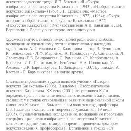
искусствоведческие труды: Я.П. Затенацкий «Очерки
изобразительного искусства Казахстана» (1943); «Изобразительное
искусство Казахстана» (1963) Б.Г. Ерзаковича; «Мастера
изобразительного искусства Казахстана» (1972), (1984); «Очерки
истории изобразительного искусства Казахстана» (1977);
«Искусство Казахстана» (1985) составители А.К. Канагшн и Л.И.
Варшавский. Большую культурно-историческую и
художественную ценность имеют монографические альбомы,
посвященные жизненному пути и живописному наследию
художников: А. Степанова и С. Калмыкова - автор В. Бучинская,
К. Тельжанова - Л.Ф. Марченко, А. Исмаилова - А. Синенький, Л.
Леонтьева -Е.Б. Вандровская, С. Романова - Р. Копбосинова, А.
Кастеева - Л.Г. Плахотная, М. Кенбаева - H.A. Полонская, У.
Ажиева - Б.К. Барманкулова, П. Зальцмана - B.C. Бучинская, А.
Кастеев - Б. Барманкулова и многие другие.
Систематизированным трудом является учебник «История
искусств Казахстана» (2006). В альбоме «Изобразительное
искусство Казахстана. XX век» (2001) искусствовед К.Ли
определяет роль и значение нескольких поколений живописцев,
стоявших у истоков становления и развития национальной школы
живописи Казахстана. Значительным является труд профессора
В.З. Галлиева «Казахстан в творчестве художников 19 века»
(2005). Фундаментальные исследования, посвященные проблемам
специфики развития изобразительного искусства Казахстана в
контексте традиционного мировоззрения, проведены доктором
искусствоведения, профессором Р. Ергалиевой в трудах «От