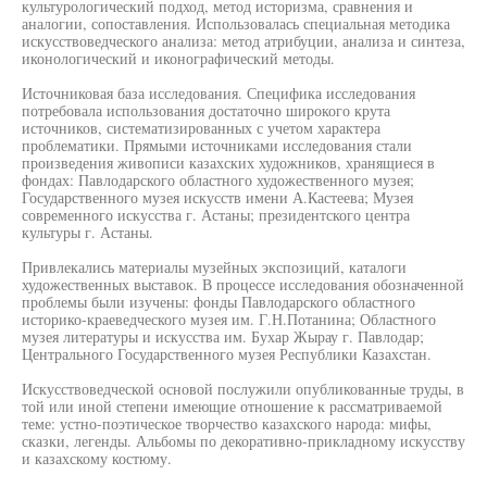
культурологический подход, метод историзма, сравнения и
аналогии, сопоставления. Использовалась специальная методика
искусствоведческого анализа: метод атрибуции, анализа и синтеза,
иконологический и иконографический методы.
Источниковая база исследования. Специфика исследования
потребовала использования достаточно широкого крута
источников, систематизированных с учетом характера
проблематики. Прямыми источниками исследования стали
произведения живописи казахских художников, хранящиеся в
фондах: Павлодарского областного художественного музея;
Государственного музея искусств имени А.Кастеева; Музея
современного искусства г. Астаны; президентского центра
культуры г. Астаны.
Привлекались материалы музейных экспозиций, каталоги
художественных выставок. В процессе исследования обозначенной
проблемы были изучены: фонды Павлодарского областного
историко-краеведческого музея им. Г.Н.Потанина; Областного
музея литературы и искусства им. Бухар Жырау г. Павлодар;
Центрального Государственного музея Республики Казахстан.
Искусствоведческой основой послужили опубликованные труды, в
той или иной степени имеющие отношение к рассматриваемой
теме: устно-поэтическое творчество казахского народа: мифы,
сказки, легенды. Альбомы по декоративно-прикладному искусству
и казахскому костюму.