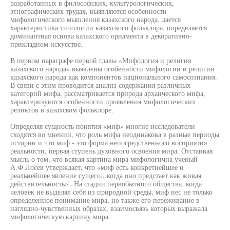
разработанных в философских, культурологических,
этнографических трудах, выявляются особенности
мифологического мышления казахского народа, дается
характеристика типологии казахского фольклора, определяется
доминантная основа казахского орнамента в декоративно-
прикладном искусстве.
В первом параграфе первой главы «Мифология и религия
казахского народа» выявлены особенности мифологии и религии
казахского народа как компонентов национального самосознания.
В связи с этим проводится анализ содержания различных
категорий мифа, рассматривается природа архаического мифа,
характеризуются особенности проявления мифологических
реликтов в казахском фольклоре.
Определяя сущность понятия «миф» многие исследователи
сходятся во мнении, что роль мифа неодинакова в разные периоды
истории и что миф - это форма непосредственного восприятия
реальности, первая ступень духовного освоения мира. Отстаивая
мысль о том, что всякая картина мира мифологична ученый
А.Ф.Лосев утверждает, что «миф есть конкретнейшее и
реальнейшее явление сущего...когда оно предстает как живая
действительность»'. На стадии первобытного общества, когда
человек не выделял себя из природной среды, миф нес не только
определенное понимание мира, но также его переживание в
наглядно-чувственных образах, взаимосвязь которых выражала
мифологическую картину мира.