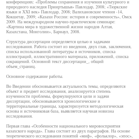
конференциях: «Проблемы сохранения и изучения культурного и
природного наследия Прииртышья» Павлодар, 2008; «Тюркские
языки и XXI век» Павлодар, 2008; Валихановские чтения -14,
Кокшетау, 2009; «Казахи России: история и современность», Омск
2009. На международном научно-практическом семинаре:
«Картина мира в художественной жизни народов Алтая,
Казахстана, Монголии», Барнаул, 2008.
Структура диссертации определяется целью и задачами
исследования. Работа состоит из введения, двух глав, заключения,
списка использованной литературы и источников, списка
иллюстраций, иллюстративного материала, приложений, списка
сокращений. Основной текст диссертации_, общий
объем_страниц.
Основное содержание работы.
Во Введении обосновывается актуальность темы, определяются
объект и предмет исследования, анализируется степень
изученности проблемы, формулируются цели и задачи
диссертации, обосновываются хронологические и
территориальные границы, характеризуется методологическая
основа и источниковая база, выявляется научная новизна
исследования.
Первая глава «Особенности национального мировосприятия
казахского народа». Глава состоит из двух параграфов. На основе
теоретического исследования понятий «миф», «фольклор», «эпос»,