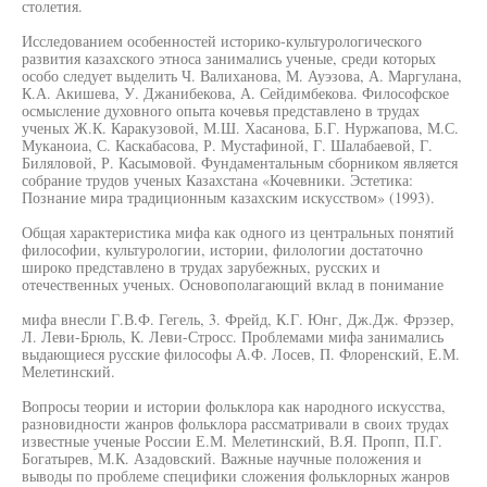
столетия.
Исследованием особенностей историко-культурологического
развития казахского этноса занимались ученые, среди которых
особо следует выделить Ч. Валиханова, М. Ауэзова, А. Маргулана,
К.А. Акишева, У. Джанибекова, А. Сейдимбекова. Философское
осмысление духовного опыта кочевья представлено в трудах
ученых Ж.К. Каракузовой, М.Ш. Хасанова, Б.Г. Нуржапова, М.С.
Муканоиа, С. Каскабасова, Р. Мустафиной, Г. Шалабаевой, Г.
Биляловой, Р. Касымовой. Фундаментальным сборником является
собрание трудов ученых Казахстана «Кочевники. Эстетика:
Познание мира традиционным казахским искусством» (1993).
Общая характеристика мифа как одного из центральных понятий
философии, культурологии, истории, филологии достаточно
широко представлено в трудах зарубежных, русских и
отечественных ученых. Основополагающий вклад в понимание
мифа внесли Г.В.Ф. Гегель, 3. Фрейд, К.Г. Юнг, Дж.Дж. Фрэзер,
Л. Леви-Брюль, К. Леви-Стросс. Проблемами мифа занимались
выдающиеся русские философы А.Ф. Лосев, П. Флоренский, Е.М.
Мелетинский.
Вопросы теории и истории фольклора как народного искусства,
разновидности жанров фольклора рассматривали в своих трудах
известные ученые России Е.М. Мелетинский, В.Я. Пропп, П.Г.
Богатырев, М.К. Азадовский. Важные научные положения и
выводы по проблеме специфики сложения фольклорных жанров