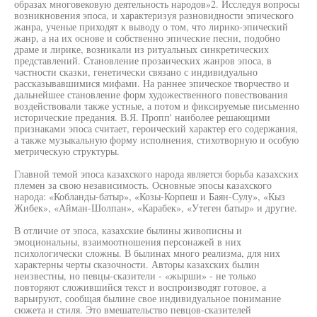
образах многовековую деятельность народов»2. Исследуя вопросы
возникновения эпоса, и характеризуя разновидности эпического
жанра, ученые приходят к выводу о том, что лирико-эпический
жанр, а на их основе и собственно эпические песни, подобно
драме и лирике, возникали из ритуальных синкретических
представлений. Становление прозаических жанров эпоса, в
частности сказки, генетически связано с индивидуально
рассказывавшимися мифами. На раннее эпическое творчество и
дальнейшее становление форм художественного повествования
воздействовали также устные, а потом и фиксируемые письменно
исторические предания. В.Я. Пропп' наиболее решающими
признаками эпоса считает, героический характер его содержания,
а также музыкальную форму исполнения, стихотворную и особую
метрическую структуры.
Главной темой эпоса казахского народа является борьба казахских
племен за свою независимость. Основные эпосы казахского
народа: «Кобланды-батыр», «Козы-Корпеш и Баян-Сулу», «Кыз
Жибек», «Айман-Шолпан», «Карабек», «Утеген батыр» и другие.
В отличие от эпоса, казахские былины живописны и
эмоциональны, взаимоотношения персонажей в них
психологически сложны. В былинах много реализма, для них
характерны черты сказочности. Авторы казахских былин
неизвестны, но певцы-сказители - «жырши» - не только
повторяют сложившийся текст и воспроизводят готовое, а
варьируют, сообщая былине свое индивидуальное понимание
сюжета и стиля. Это вмешательство певцов-сказителей