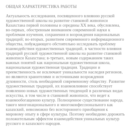
ОБЩАЯ ХАРАКТЕРИСТИКА РАБОТЫ
Актуальность исследования, посвященного влиянию русской
художественной школы на развитие станковой живописи
Казахстана первой половины и середины XX века, обусловлена,
во-первых, обостренным вниманием современной науки к
проблемам изучения, сохранения и возрождения национальных
традиций; во-вторых, развитием современного информационного
общества, побуждающего обстоятельно исследовать проблему
взаимодействия художественных традиций, в частности влияния
традиций русской художественной школы на развитие станковой
живописи Казахстана; в-третьих, новым содержанием таких
важных понятий как национальная художественная школа,
национальная художественная традиция. Традиции и
преемственность не исключают уникальности наследия регионов,
но являются хранителями и источниками возрождения
духовности, столь необходимой современному обществу. Развитие
художественных традиций, их взаимовлияние способствует
появлению новых художественных тенденций в различных видах
искусства, в том числе в станковой живописи, что ведет к
взаимообогащению культур. Полноценное существование народа,
такого многонационального и многоконфессионального как
казахский, невозможно без всестороннего приобщения к
мировому опыту в сфере культуры. Поэтому необходимо дорожить
положительным эффектом взаимодействия уникальных культур
русского и казахского народов.