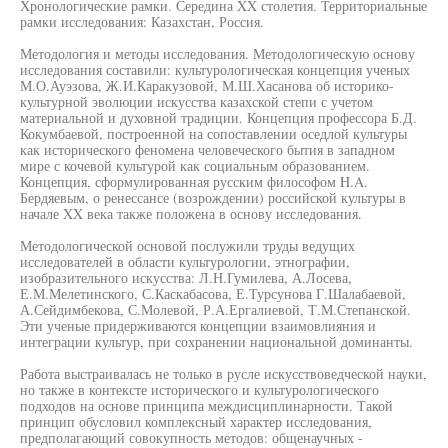
Хронологические рамки. Середина XX столетия. Территориальные
рамки исследования: Казахстан, Россия.
Методология и методы исследования. Методологическую основу
исследования составили: культурологическая концепция ученых
М.О.Ауэзова, Ж.И.Каракузовой, М.Ш.Хасанова об историко-
культурной эволюции искусства казахской степи с учетом
материальной и духовной традиции. Концепция профессора Б.Д.
Кокумбаевой, построенной на сопоставлении оседлой культуры
как исторического феномена человеческого бытия в западном
мире с кочевой культурой как социальным образованием.
Концепция, сформулированная русским философом H.A.
Бердяевым, о ренессансе (возрождении) российской культуры в
начале XX века также положена в основу исследования.
Методологической основой послужили труды ведущих
исследователей в области культурологии, этнографии,
изобразительного искусства: Л.Н.Гумилева, А.Лосева,
Е.М.Мелетинского, С.Каскабасова, Е.Турсунова Г.Шалабаевой,
А.Сейдимбекова, С.Молевой, Р.А.Ергалиевой, Т.М.Степанской.
Эти ученые придерживаются концепции взаимовлияния и
интеграции культур, при сохранении национальной доминанты.
Работа выстраивалась не только в русле искусствоведческой науки,
но также в контексте исторического и культурологического
подходов на основе принципа междисциплинарности. Такой
принцип обусловил комплексный характер исследования,
предполагающий совокупность методов: общенаучных -