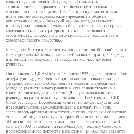
годы в изучении народной культуры обозначилось
этнографическое направление, что было особенно важно в
многонациональной стране. В 1934 г. в республике возникло
новое научно-исследовательское учреждение в области
общественных наук - Казахский научно-исследовательский
институт национальной культуры в составе секторов: историко-
археологического, литературы и фольклора, языкового
строительства, изобразительного, музыкально-театрального и
хореографического искусства3.
К середине 30-х годов относится становление такой новой формы
межнациональных культурных связей народов страны, как декады
национального искусства и проведение юбилеев деятелей
культуры.
Постановление ЦК ВКП(б) от 23 апреля 1932 года «О перестройке
литературно-художественных организаций» положило начало
созданию творческих объединений писателей и художников.
Метод социалистического реализма, став главенствующим в
советской литературе и искусстве. Для централизованного
руководства развитием искусства в январе 1936 года при СНК
СССР был создан Всесоюзный комитет по делам искусств под
председательством П.М.Керженцева, а к началу 1937 года
завершилась организация республиканских, краевых и областных
управлений по делам искусств. Краевой комитет постановлением
«О мероприятиях по развитию национального искусства» от 8
сентября 1933 г. положил начало быстрому подъему советского
профессионального искусства Казахстана4. В 1933 году создается