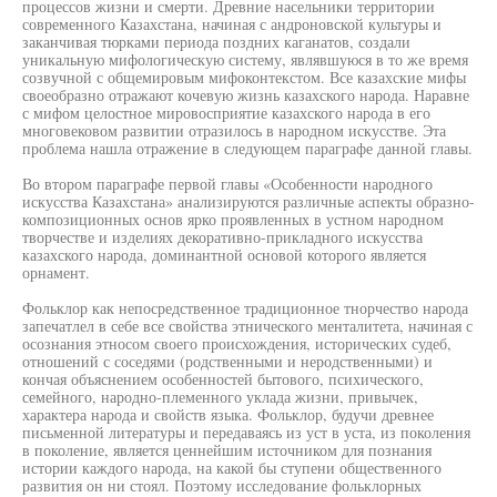
процессов жизни и смерти. Древние насельники территории
современного Казахстана, начиная с андроновской культуры и
заканчивая тюрками периода поздних каганатов, создали
уникальную мифологическую систему, являвшуюся в то же время
созвучной с общемировым мифоконтекстом. Все казахские мифы
своеобразно отражают кочевую жизнь казахского народа. Наравне
с мифом целостное мировосприятие казахского народа в его
многовековом развитии отразилось в народном искусстве. Эта
проблема нашла отражение в следующем параграфе данной главы.
Во втором параграфе первой главы «Особенности народного
искусства Казахстана» анализируются различные аспекты образно-
композиционных основ ярко проявленных в устном народном
творчестве и изделиях декоративно-прикладного искусства
казахского народа, доминантной основой которого является
орнамент.
Фольклор как непосредственное традиционное тнорчество народа
запечатлел в себе все свойства этнического менталитета, начиная с
осознания этносом своего происхождения, исторических судеб,
отношений с соседями (родственными и неродственными) и
кончая объяснением особенностей бытового, психического,
семейного, народно-племенного уклада жизни, привычек,
характера народа и свойств языка. Фольклор, будучи древнее
письменной литературы и передаваясь из уст в уста, из поколения
в поколение, является ценнейшим источником для познания
истории каждого народа, на какой бы ступени общественного
развития он ни стоял. Поэтому исследование фольклорных