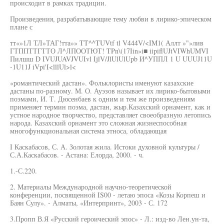
происходит в рамках традиции.
Произведения, разрабатывающие тему любви в лирико-эпическом
плане с
тт«»1Л ТЛ»ТАГ!тта»» TT^^TUVtf tl V444V/<IM1( Аллт »"»лив
ГТППТТГТТО Л^ЛПООТЮТ! TPn\(17Iin»i■ iipiflUJtVIWhUMVI
Пилшш D IVUJUAVJVUIvl IjlV/JlUlUlUpb И^УППЛ 1 U UUUJ11U
-1U11J iVpi'I<lllUl>l<
«романтический дастан». Фольклористы именуют казахские
дастаны по-разному. М. О. Ауэзов называет их лирико-бытовыми
поэмами, И. Т. Дюсенбаев к одним и тем же произведениям
применяет термин поэма, дастан, жыр.Казахский орнамент, как и
устное народное творчество, представляет своеобразную летопись
народа. Казахский орнамент это сложная жизнеспособная
многофункциональная система этноса, обладающая
I Каскабасов, С. А. Золотая жила. Истоки духовной культуры /
С.А.Каскабасов. - Астана: Елорда, 2000. - ч.
1.-С.220.
2. Материалы Международной научно-теоретической
конференции, посвященной IS00 - летаю эпоса «Козы Корпеш и
Баян Сулу». - Алматы, «Интерпринт», 2003 - С. 172
3.Пропп В.Я «Русский героический эпос» - Л.: изд-во Лен.ун-та,