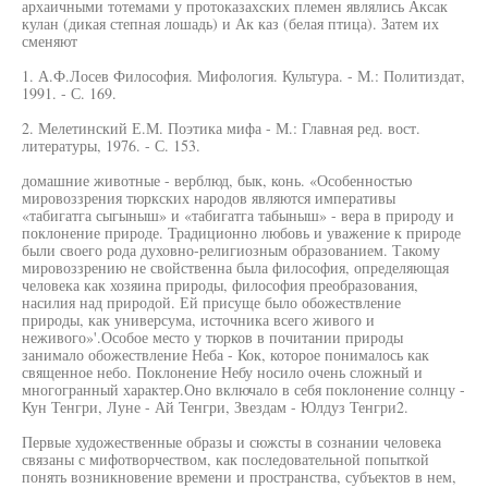
архаичными тотемами у протоказахских племен являлись Аксак
кулан (дикая степная лошадь) и Ак каз (белая птица). Затем их
сменяют
1. А.Ф.Лосев Философия. Мифология. Культура. - М.: Политиздат,
1991. - С. 169.
2. Мелетинский Е.М. Поэтика мифа - М.: Главная ред. вост.
литературы, 1976. - С. 153.
домашние животные - верблюд, бык, конь. «Особенностью
мировоззрения тюркских народов являются императивы
«табигатга сыгыныш» и «табигатга табыныш» - вера в природу и
поклонение природе. Традиционно любовь и уважение к природе
были своего рода духовно-религиозным образованием. Такому
мировоззрению не свойственна была философия, определяющая
человека как хозяина природы, философия преобразования,
насилия над природой. Ей присуще было обожествление
природы, как универсума, источника всего живого и
неживого»'.Особое место у тюрков в почитании природы
занимало обожествление Неба - Кок, которое понималось как
священное небо. Поклонение Небу носило очень сложный и
многогранный характер.Оно включало в себя поклонение солнцу -
Кун Тенгри, Луне - Ай Тенгри, Звездам - Юлдуз Тенгри2.
Первые художественные образы и сюжсты в сознании человека
связаны с мифотворчеством, как последовательной попыткой
понять возникновение времени и пространства, субъектов в нем,