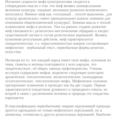
Изучение сущности мифа культурологами сводится к
утверждению мысли о том, что миф являясь универсальным
явлением культуры, отражает эволюцию развития человеческого
интеллекта. Именно миф как «тотальный... способ мышления...для
культур архаических» имеет принципиально важное значение для
понимания общечеловеческой культуры2. Значима мысль о тесной
взаимосвязи мифа и религии. Уже на ранних стадиях развития
миф связывается с религиозно-мистическими обрядами и входит
существенной частью в состав религиозных верований. Являясь
культовым ритуальным действом, миф характеризуется
синкретичностью, т.е. нерасчлененностью жанров составляющих
мифологию - вербальный текст, первобытные формы религии,
искусства.
Несмотря на то, что каждый народ имеет свои мифы, основные их
темы, сюжеты и мотивы повторяются у всех народов, что
свидетельствует, об общих законах мифотворчества. Ученые,
исследуя содержание мифов, выделили следующие категории:
архаические, этнологические, космологические, календарные,
эсхатологические, этиологические мифы. Мифическое сознание
претерпевает изменение и проходит как бы две стадии. Первая
характеризуется тождеством духовного и природного начала, во
второй в связи с различением человека и природы это тождество
нарушается.
В персонификации первобытными людьми окружающей природы
кроется зарождение не только мифических персонажей, но и
анимизма, тотемизма и других религиозных верований. Наиболее