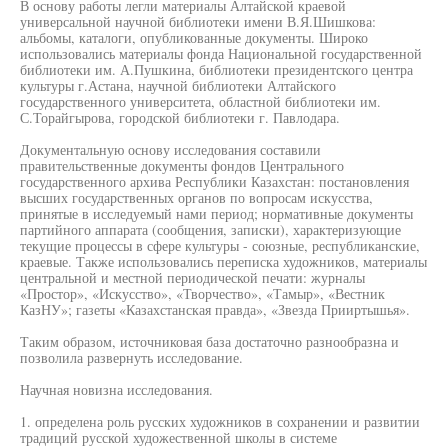
В основу работы легли материалы Алтайской краевой
универсальной научной библиотеки имени В.Я.Шишкова:
альбомы, каталоги, опубликованные документы. Широко
использовались материалы фонда Национальной государственной
библиотеки им. А.Пушкина, библиотеки президентского центра
культуры г.Астана, научной библиотеки Алтайского
государственного университета, областной библиотеки им.
С.Торайгырова, городской библиотеки г. Павлодара.
Документальную основу исследования составили
правительственные документы фондов Центрального
государственного архива Республики Казахстан: постановления
высших государственных органов по вопросам искусства,
принятые в исследуемый нами период; нормативные документы
партийного аппарата (сообщения, записки), характеризующие
текущие процессы в сфере культуры - союзные, республиканские,
краевые. Также использовались переписка художников, материалы
центральной и местной периодической печати: журналы
«Простор», «Искусство», «Творчество», «Тамыр», «Вестник
КазНУ»; газеты «Казахстанская правда», «Звезда Прииртышья».
Таким образом, источниковая база достаточно разнообразна и
позволила развернуть исследование.
Научная новизна исследования.
1. определена роль русских художников в сохранении и развитии
традиций русской художественной школы в системе