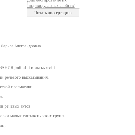
Читать диссертацию
, Лариса Александровна
jmiiiuL i и им ьь rr>iii
ии речевого высказывания.
еской прагматики.
я.
ии речевых актов.
борки малых синтаксических групп.
иц.