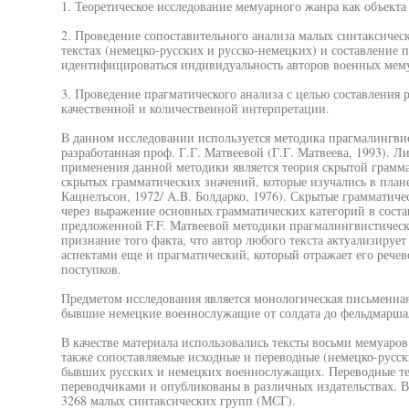
1. Теоретическое исследование мемуарного жанра как объекта
2. Проведение сопоставительного анализа малых синтаксичес
текстах (немецко-русских и русско-немецких) и составление п
идентифицироваться индивидуальность авторов военных мем
3. Проведение прагматического анализа с целью составления 
качественной и количественной интерпретации.
В данном исследовании используется методика прагмалингви
разработанная проф. Г.Г. Матвеевой (Г.Г. Матвеева, 1993). 
применения данной методики является теория скрытой грамм
скрытых грамматических значений, которые изучались в план
Кацнелъсон, 1972/ A.B. Болдарко, 1976). Скрытые грамматиче
через выражение основных грамматических категорий в состав
предложенной F.F. Матвеевой методики прагмалингвистическ
признание того факта, что автор любого текста актуализируе
аспектами еще и прагматический, который отражает его речев
поступков.
Предметом исследования является монологическая письменная
бывшие немецкие военнослужащие от солдата до фельдмарша
В качестве материала использовались тексты восьми мемуар
также сопоставляемые исходные и переводные (немецко-русск
бывших русских и немецких военнослужащих. Переводные т
переводчиками и опубликованы в различных издательствах. 
3268 малых синтаксических групп (МСГ).