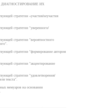
И ДИАГНОСТИРОВАНИЕ ИХ
твующей стратегии «участия/неучастия
твующей стратегии "уверенного/
ствующей стратегии "вероятностного
ого".
ствующей стратегии "формирование автором
ствующей стратегии "акцентирование
твующей стратегии "удовлетворения/
ля текста".
нных мемуаров на основании
.