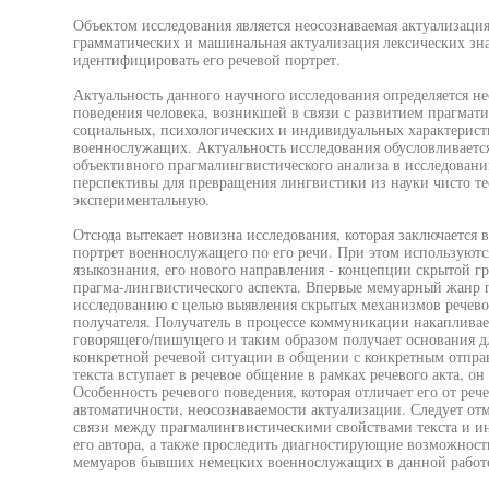
Объектом исследования является неосознаваемая актуализация
грамматических и машинальная актуализация лексических зн
идентифицировать его речевой портрет.
Актуальность данного научного исследования определяется н
поведения человека, возникшей в связи с развитием прагмат
социальных, психологических и индивидуальных характерист
военнослужащих. Актуальность исследования обусловливается
объективного прагмалингвистического анализа в исследовани
перспективы для превращения лингвистики из науки чисто тео
экспериментальную.
Отсюда вытекает новизна исследования, которая заключается в
портрет военнослужащего по его речи. При этом используютс
языкознания, его нового направления - концепции скрытой г
прагма-лингвистического аспекта. Впервые мемуарный жанр 
исследованию с целью выявления скрытых механизмов речевог
получателя. Получатель в процессе коммуникации накаплива
говорящего/пишущего и таким образом получает основания д
конкретной речевой ситуации в общении с конкретным отправ
текста вступает в речевое общение в рамках речевого акта, о
Особенность речевого поведения, которая отличает его от рече
автоматичности, неосознаваемости актуализации. Следует от
связи между прагмалингвистическими свойствами текста и 
его автора, а также проследить диагностирующие возможности
мемуаров бывших немецких военнослужащих в данной работе