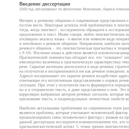
Введение диссертации
2000 год, автореферат по филологии, Моисеенко, Лариса Алекса
Интерес к речевому общению и современные представления о 
пустом месте. Некоторые аспекты этой проблематики в лингви
тогда, когда лингвист - исследователь обращался к исследова
предложение и текст. Иначе говоря, любое лингвистическое и
посвящено анализу языка - в явном или неявном виде опирает
и неизбежно о речевом общении. Направления, наиболее ин
речевого общения, - это лингвистическая прагматика и теория
с.9-10). Изучение языка в действии является основополагаю
Прагматической значимостью обладает все, что "освещено" 
имплицитно включены в прагматическую характеристику текс
речи. Скрытые интенции реализуются в виде речевых стратеги
на получателя и воспринимаются им как речевое поведение, к
Адресат воспринимает это скрытое речевое воздействие адрес
отвечающее его интуитивным представлениям о нормах речев
ситуации. При этом у получателя текста формируется опреде
но и к отправителю текста, и даже представление о нем. Это 
корреляции выбранных автором речевых сигналов, которые 
признаками текста, и индивидуальных личностных свойств к
Наиболее актуальными проблемами на современном этапе ра
являются проблемы, которые учитывают человеческий фактор.
проанализировать связь человеческого фактора с языком на п
данной диссертации исследуются взаимоотношения тех, кто пол
прагмалингвистический аспект. С точки зрения лингвистичес