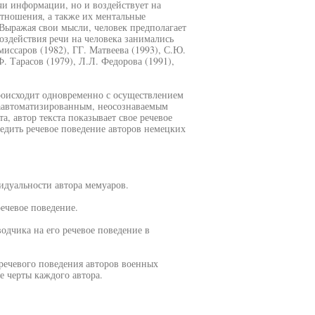
чи информации, но и воздействует на
тношения, а также их ментальные
4). Выражая свои мысли, человек предполагает
оздействия речи на человека занимались
миссаров (1982), ГГ. Матвеева (1993), С.Ю.
. Тарасов (1979), Л.Л. Федорова (1991),
происходит одновременно с осуществлением
 заавтоматизированным, неосознаваемым
, автор текста показывает свое речевое
ледить речевое поведение авторов немецких
идуальности автора мемуаров.
ечевое поведение.
одчика на его речевое поведение в
 речевого поведения авторов военных
е черты каждого автора.