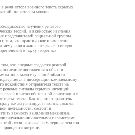
 в речи автора военного текста скрытых
ачений, по которым можно
еобходимостью изучения речевого
ических теорий, и важностью изучения
ик представителей социальной группы
 и тем, что практическое применение
и мемуарного жанра открывает сегодня
ретической в науку теоретико-
 том, что впервые создается речевой
я последние достижения в области
рамматики, мало изученной области
подвергается в диссертации комплексному
о воздействия отправителя текста на
ет речевые сигналы скрытых интенций
ля своей приспособительной ориентации в
ителем текста. Как только отправитель
н сразу же актуализирует нюансы смысла.
вой деятельности, состоит в
метить важность выявления механизма
индивидуально-личностными параметрами
 этой связи, которые на материале текстов
 проводятся впервые.