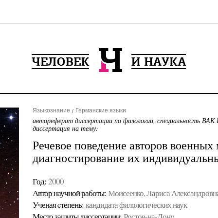
Языкознание
Германские языки
автореферат диссертации по филологии, специальность ВАК 
диссертация на тему:
Речевое поведение авторов военных
диагностирование их индивидуальны
Год:
2000
Автор научной работы:
Моисеенко, Лариса Александровн
Ученая cтепень:
кандидата филологических наук
Место защиты диссертации:
Ростов-на-Дону