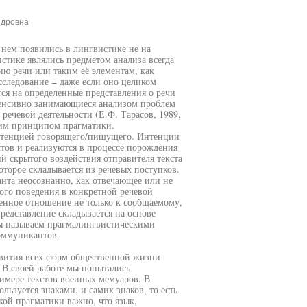
ндровна
нем появились в лингвистике не на
стике являлись предметом анализа всегда
нию речи или таким её элементам, как
сследование = даже если оно целиком
ся на определенные представления о речи
тенсивно занимающиеся анализом проблем
 речевой деятельности (Е.Ф. Тарасов, 1989,
щим принципом прагматики.
интенцией говорящего/пишущего. Интенции
тов и реализуются в процессе порождения
й скрытого воздействия отправителя текста
оторое складывается из речевых поступков.
анта неосознанно, как отвечающее или не
ого поведения в конкретной речевой
ленное отношение не только к сообщаемому,
представление складывается на основе
мы называем прагмалингвистическими
оммуникантов.
звития всех форм общественной жизни
 В своей работе мы попытались
римере текстов военных мемуаров. В
ьзуется знаками, и самих знаков, то есть
кой прагматики важно, что язык,