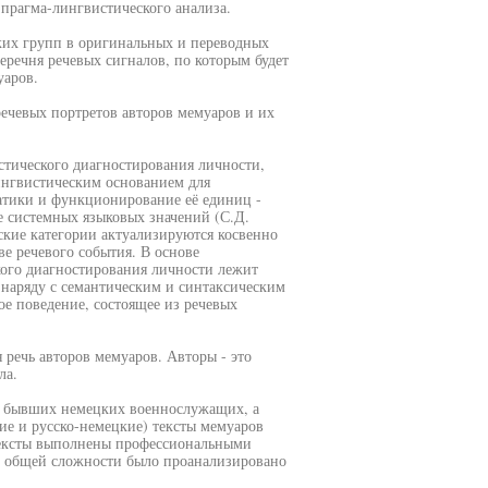
 прагма-лингвистического анализа.
ких групп в оригинальных и переводных
еречня речевых сигналов, по которым будет
уаров.
речевых портретов авторов мемуаров и их
стического диагностирования личности,
Лингвистическим основанием для
атики и функционирование её единиц -
е системных языковых значений (С.Д.
ские категории актуализируются косвенно
е речевого события. В основе
ого диагностирования личности лежит
т наряду с семантическим и синтаксическим
ое поведение, состоящее из речевых
 речь авторов мемуаров. Авторы - это
ла.
ов бывших немецких военнослужащих, а
ие и русско-немецкие) тексты мемуаров
ексты выполнены профессиональными
В общей сложности было проанализировано