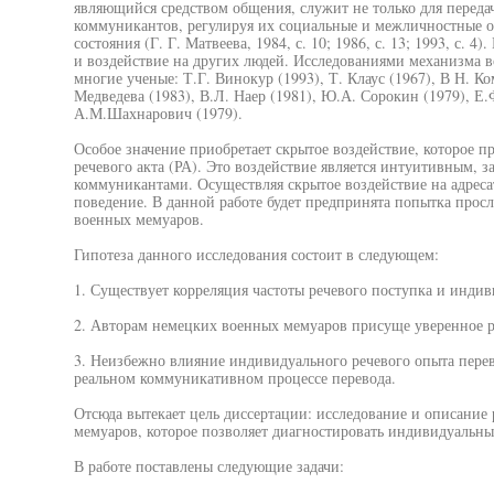
являющийся средством общения, служит не только для переда
коммуникантов, регулируя их социальные и межличностные о
состояния (Г. Г. Матвеева, 1984, с. 10; 1986, с. 13; 1993, с. 
и воздействие на других людей. Исследованиями механизма в
многие ученые: Т.Г. Винокур (1993), Т. Клаус (1967), В Н. Ко
Медведева (1983), В.Л. Наер (1981), Ю.А. Сорокин (1979), Е.Ф
А.М.Шахнарович (1979).
Особое значение приобретает скрытое воздействие, которое 
речевого акта (РА). Это воздействие является интуитивным,
коммуникантами. Осуществляя скрытое воздействие на адресата
поведение. В данной работе будет предпринята попытка прос
военных мемуаров.
Гипотеза данного исследования состоит в следующем:
1. Существует корреляция частоты речевого поступка и индив
2. Авторам немецких военных мемуаров присуще уверенное р
3. Неизбежно влияние индивидуального речевого опыта перев
реальном коммуникативном процессе перевода.
Отсюда вытекает цель диссертации: исследование и описание
мемуаров, которое позволяет диагностировать индивидуальны
В работе поставлены следующие задачи: