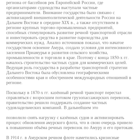
региона от бассейнов рек Европейской России, где
организаторами судоходства выступали частные
предприниматели. Внимание государства было связано с
активизацией внешнеполитической деятельности России на
Дальнем Востоке в середине XIX в., а также отсутствием в
регионе крупных торгово-промышленных предприятий,
способных стимулировать развитие речной транспортной отрасли
и инвестировать средства в развитие пароходства для
коммерческих нужд. Анализ источников показал, что начатое
государством освоение Амура, создало условия для интенсивного
заселения Приамурья и развития сельского хозяйства,
промышленности и торговли в крае. Поэтому с конца 1850-х гг.
началось строительство частных судов для коммерческих целей.
Ведущая роль государства в разработке транспортной стратегии
Дальнего Востока была обусловлена географическими
особенностями края и обострением международных отношений в
регионе.
Поскольку в 1870-х гг. казённый речной транспорт перестал
справляться с возросшим потоком грузопассажирских перевозок,
правительство решило поддержать создание частных
судовладельческих компаний. В дальнейшем это
позволило снять нагрузку с казённых судов и активизировать
процесс обновления амурского флота, что в свою очередь привело
к повышению объёма речных перевозок по Амуру и его притокам.
В 1914 г. в Амурском речном флоте наметились кризисные