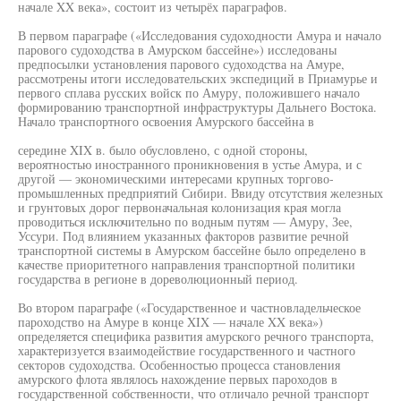
начале XX века», состоит из четырёх параграфов.
В первом параграфе («Исследования судоходности Амура и начало
парового судоходства в Амурском бассейне») исследованы
предпосылки установления парового судоходства на Амуре,
рассмотрены итоги исследовательских экспедиций в Приамурье и
первого сплава русских войск по Амуру, положившего начало
формированию транспортной инфраструктуры Дальнего Востока.
Начало транспортного освоения Амурского бассейна в
середине XIX в. было обусловлено, с одной стороны,
вероятностью иностранного проникновения в устье Амура, и с
другой — экономическими интересами крупных торгово-
промышленных предприятий Сибири. Ввиду отсутствия железных
и грунтовых дорог первоначальная колонизация края могла
проводиться исключительно по водным путям — Амуру, Зее,
Уссури. Под влиянием указанных факторов развитие речной
транспортной системы в Амурском бассейне было определено в
качестве приоритетного направления транспортной политики
государства в регионе в дореволюционный период.
Во втором параграфе («Государственное и частновладельческое
пароходство на Амуре в конце XIX — начале XX века»)
определяется специфика развития амурского речного транспорта,
характеризуется взаимодействие государственного и частного
секторов судоходства. Особенностью процесса становления
амурского флота являлось нахождение первых пароходов в
государственной собственности, что отличало речной транспорт