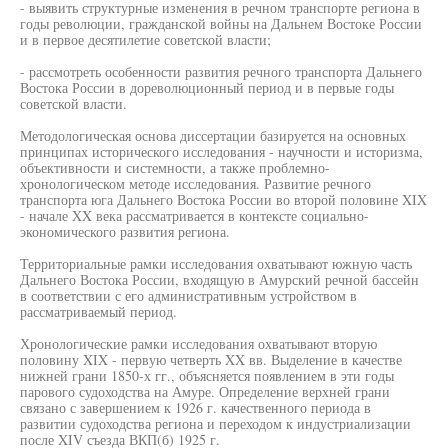
- выявить структурные изменения в речном транспорте региона в
годы революции, гражданской войны на Дальнем Востоке России
и в первое десятилетие советской власти;
- рассмотреть особенности развития речного транспорта Дальнего
Востока России в дореволюционный период и в первые годы
советской власти.
Методологическая основа диссертации базируется на основных
принципах исторического исследования - научности и историзма,
объективности и системности, а также проблемно-
хронологическом методе исследования. Развитие речного
транспорта юга Дальнего Востока России во второй половине XIX
- начале XX века рассматривается в контексте социально-
экономического развития региона.
Территориальные рамки исследования охватывают южную часть
Дальнего Востока России, входящую в Амурский речной бассейн
в соответствии с его административным устройством в
рассматриваемый период.
Хронологические рамки исследования охватывают вторую
половину XIX - первую четверть XX вв. Выделение в качестве
нижней грани 1850-х гг., объясняется появлением в эти годы
парового судоходства на Амуре. Определение верхней грани
связано с завершением к 1926 г. качественного периода в
развитии судоходства региона и переходом к индустриализации
после XIV съезда ВКП(б) 1925 г.