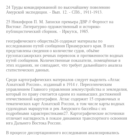
24 Труды командированной по высочайшему повелению
Амурской экспедиции. - Вып. 12. - СПб., 1911-1913.
25 Никифоров П. М. Записки премьера ДВР // Форпост на
Востоке: Литературно-художественный и историко-
публицистический сборник. - Иркутск, 1985.
географического общества26 содержат материалы по
исследованию путей сообщения Приамурского края. В них
представлены сведения о количестве судов, объёме
грузопассажирских речных перевозок и протяженности водных
путей сообщения. Количественные показатели, помещённые в
этих изданиях, не совпадают, что требует дальнейшего анализа
статистических данных.
Среди картографических материалов следует выделить «Атлас
Азиатской России», изданный в 1914 г. Переселенческим
управлением Главного управления землеустройства и земледелия,
который по праву считается одним из наивысших достижений
отечественной картографии. Атлас содержит 15 справочных и
тематических карт Азиатской России, в том числе карты водных
судоходных маршрутов и рек Амурского бассейна с их
подробными характеристиками27. Картографические источники
отличает наглядность в показе динамики транспортного освоения
юга Дальнего Востока России.
В процессе диссертационного исследования анализировались