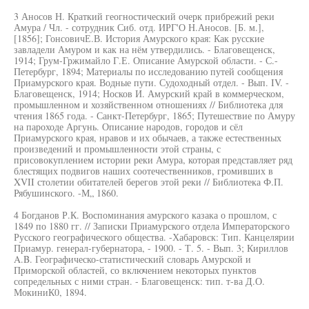
3 Аносов Н. Краткий геогностический очерк прибрежий реки
Амура / Чл. - сотрудник Сиб. отд. ИРГ'О Н.Аносов. [Б. м.],
[1856]; ГонсовичЕ.В. История Амурского края: Как русские
завладели Амуром и как на нём утвердились. - Благовещенск,
1914; Грум-Гржимайло Г.Е. Описание Амурской области. - С.-
Петербург, 1894; Материалы по исследованию путей сообщения
Приамурского края. Водные пути. Судоходный отдел. - Вып. IV. -
Благовещенск, 1914; Носков И. Амурский край в коммерческом,
промышленном и хозяйственном отношениях // Библиотека для
чтения 1865 года. - Санкт-Петербург, 1865; Путешествие по Амуру
на пароходе Аргунь. Описание народов, городов и сёл
Приамурского края, нравов и их обычаев, а также естественных
произведений и промышленности этой страны, с
присовокуплением истории реки Амура, которая представляет ряд
блестящих подвигов наших соотечественников, громивших в
XVII столетии обитателей берегов этой реки // Библиотека Ф.П.
Рябушинского. -М„ 1860.
4 Богданов Р.К. Воспоминания амурского казака о прошлом, с
1849 по 1880 гг. // Записки Приамурского отдела Императорского
Русского географического общества. -Хабаровск: Тип. Канцелярии
Приамур. генерал-губернатора, - 1900. - Т. 5. - Вып. 3; Кириллов
A.B. Географическо-статистический словарь Амурской и
Приморской областей, со включением некоторых пунктов
сопредельных с ними стран. - Благовещенск: тип. т-ва Д.О.
МокиниК0, 1894.