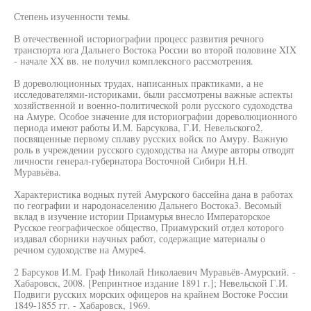
Степень изученности темы.
В отечественной историографии процесс развития речного
транспорта юга Дальнего Востока России во второй половине XIX
- начале XX вв. не получил комплексного рассмотрения.
В дореволюционных трудах, написанных практиками, а не
исследователями-историками, были рассмотрены важные аспекты
хозяйственной и военно-политической роли русского судоходства
на Амуре. Особое значение для историографии дореволюционного
периода имеют работы И.М. Барсукова, Г.И. Невельского2,
посвященные первому сплаву русских войск по Амуру. Важную
роль в учреждении русского судоходства на Амуре авторы отводят
личности генерал-губернатора Восточной Сибири H.H.
Муравьёва.
Характеристика водных путей Амурского бассейна дана в работах
по географии и народонаселению Дальнего Востока3. Весомый
вклад в изучение истории Приамурья внесло Императорское
Русское географическое общество, Приамурский отдел которого
издавал сборники научных работ, содержащие материалы о
речном судоходстве на Амуре4.
2 Барсуков И.М. Граф Николай Николаевич Муравьёв-Амурский. -
Хабаровск, 2008. [Репринтное издание 1891 г.]; Невельской Г.И.
Подвиги русских морских офицеров на крайнем Востоке России
1849-1855 гг. - Хабаровск, 1969.