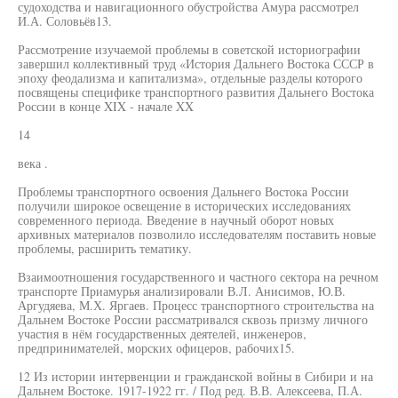
судоходства и навигационного обустройства Амура рассмотрел
И.А. Соловьёв13.
Рассмотрение изучаемой проблемы в советской историографии
завершил коллективный труд «История Дальнего Востока СССР в
эпоху феодализма и капитализма», отдельные разделы которого
посвящены специфике транспортного развития Дальнего Востока
России в конце XIX - начале XX
14
века .
Проблемы транспортного освоения Дальнего Востока России
получили широкое освещение в исторических исследованиях
современного периода. Введение в научный оборот новых
архивных материалов позволило исследователям поставить новые
проблемы, расширить тематику.
Взаимоотношения государственного и частного сектора на речном
транспорте Приамурья анализировали В.Л. Анисимов, Ю.В.
Аргудяева, М.Х. Яргаев. Процесс транспортного строительства на
Дальнем Востоке России рассматривался сквозь призму личного
участия в нём государственных деятелей, инженеров,
предпринимателей, морских офицеров, рабочих15.
12 Из истории интервенции и гражданской войны в Сибири и на
Дальнем Востоке. 1917-1922 гг. / Под ред. В.В. Алексеева, П.А.