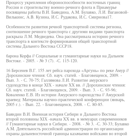
Процессу укрепления обороноспособности восточных границ
России и строительству военно-речного флота в Приамурье
посвящены работы В.И. Баяндина, A.M. Булавко, Л.И. Вагановой-
Вилькинс, A.B. Кузина, И.С. Рудакова, И.С. Смирнова17.
Особенности развития речной транспортной системы региона,
соотношение речного транспорта с другими видами транспорта
раскрыла Л.М. Медведева. Она рассматривала историю речного
транспорта в контексте формирования общей транспортной
системы Дальнего Востока СССР18.
барона Корфа // Социальные и гуманитарные науки на Дальнем
Востоке. - 2005. - № 3 (7). -С. 115-120.
16 Берсенев В.Г. 155 лет рейса парохода «Аргунь» по реке Амур //
Дорохинские чтения: Сб. науч. статей. - Благовещенск, 2009. -
Вып. 3. - С. 70-75; Галлямова Л.И. Развитие амурского
судоходства в конце XIX - начале XX вв. // Дорохинские чтения:
Сб. науч. статей. - Благовещенск, 2009. - Вып. 3. - С. 93-96;
Коваленко Е.В. Из истории Амурского пароходства // Амурский
краевед: Материалы научно-практической конференции (январь,
2005 г.). - Вып. 22. - Благовещенск, 2008. - С. 80-85.
Баяндин В.И. Военная история Сибири и Дальнего Востока
второй половины XIX -начала XX вв. в мемуарах современников
// Гуманитарные науки в Сибири. - 2008. - № 3. -С. 30-33; Булавко
A.M. Деятельность российской администрации по организации
охраны дальневосточной границы казачьими войсками во второй