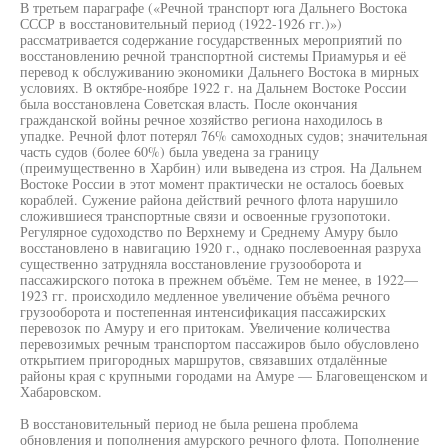
В третьем параграфе («Речной транспорт юга Дальнего Востока
СССР в восстановительный период (1922-1926 гг.)»)
рассматривается содержание государственных мероприятий по
восстановлению речной транспортной системы Приамурья и её
перевод к обслуживанию экономики Дальнего Востока в мирных
условиях. В октябре-ноябре 1922 г. на Дальнем Востоке России
была восстановлена Советская власть. После окончания
гражданской войны речное хозяйство региона находилось в
упадке. Речной флот потерял 76% самоходных судов; значительная
часть судов (более 60%) была уведена за границу
(преимущественно в Харбин) или выведена из строя. На Дальнем
Востоке России в этот момент практически не осталось боевых
кораблей. Сужение района действий речного флота нарушило
сложившиеся транспортные связи и освоенные грузопотоки.
Регулярное судоходство по Верхнему и Среднему Амуру было
восстановлено в навигацию 1920 г., однако послевоенная разруха
существенно затрудняла восстановление грузооборота и
пассажирского потока в прежнем объёме. Тем не менее, в 1922—
1923 гг. происходило медленное увеличение объёма речного
грузооборота и постепенная интенсификация пассажирских
перевозок по Амуру и его притокам. Увеличение количества
перевозимых речным транспортом пассажиров было обусловлено
открытием пригородных маршрутов, связавших отдалённые
районы края с крупными городами на Амуре — Благовещенском и
Хабаровском.
В восстановительный период не была решена проблема
обновления и пополнения амурского речного флота. Пополнение