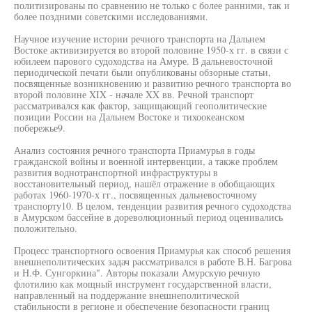
политизированы по сравнению не только с более ранними, так и
более поздними советскими исследованиями.
Научное изучение истории речного транспорта на Дальнем
Востоке активизируется во второй половине 1950-х гг. в связи с
юбилеем парового судоходства на Амуре. В дальневосточной
периодической печати были опубликованы обзорные статьи,
посвященные возникновению и развитию речного транспорта во
второй половине XIX - начале XX вв. Речной транспорт
рассматривался как фактор, защищающий геополитические
позиции России на Дальнем Востоке и тихоокеанском
побережье9.
Анализ состояния речного транспорта Приамурья в годы
гражданской войны и военной интервенции, а также проблем
развития воднотранспортной инфраструктуры в
восстановительный период, нашёл отражение в обобщающих
работах 1960-1970-х гг., посвященных дальневосточному
транспорту10. В целом, тенденции развития речного судоходства
в Амурском бассейне в дореволюционный период оценивались
положительно.
Процесс транспортного освоения Приамурья как способ решения
внешнеполитических задач рассматривался в работе В.Н. Багрова
и Н.Ф. Сунгоркина". Авторы показали Амурскую речную
флотилию как мощный инструмент государственной власти,
направленный на поддержание внешнеполитической
стабильности в регионе и обеспечение безопасности границ