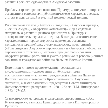
развития речного судоходства в Амурском бассейне.
Проблемы транспортного освоения Приамурья получили широкое
освещение в материалах публицистического характера: очерках,
статьях в центральной и местной периодической печати.
Региональные газеты («Амурский водник», «Амурская правда»,
«Речник Амура», «Амурский комсомолец» и др.) содержат
материалы о развитии речного транспорта в Приамурье,
освещающие весь изучаемый период. В них даны технические
характеристики первых амурских пароходов, освещена
деятельность крупнейших судовладельческих предприятий
(«Товарищества Амурского пароходства» и «Амурского общества
пароходства и торговли»), отражён процесс формирования
Амурской речной флотилии и участие речников в революционных
событиях и гражданской войне на Дальнем Востоке России.
Источники личного происхождения представлены в
диссертационном исследовании опубликованными
воспоминаниями участников гражданской войны на Дальнем
Востоке России и ветеранов Краснознамённой Амурской
флотилии, а также записками председателя Совета министров
Дальневосточной республики в 1920-1922 гг. П.М. Никифорова
(1882-1974)25.
Статистические материалы в ежегодных справочниках «Весь
Благовещенск», записках Приамурского отдела Императорского
Русского