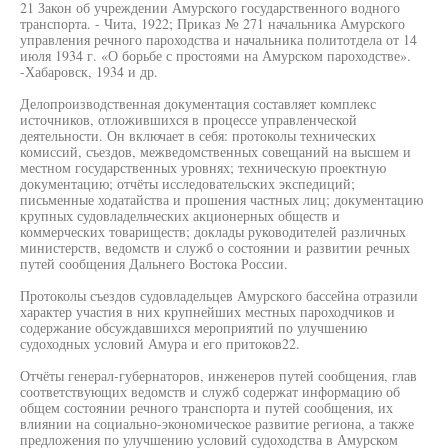
21 Закон об учреждении Амурского государственного водного
транспорта. - Чита, 1922; Приказ № 271 начальника Амурского
управления речного пароходства и начальника политотдела от 14
июля 1934 г. «О борьбе с простоями на Амурском пароходстве».
-Хабаровск, 1934 и др.
Делопроизводственная документация составляет комплекс
источников, отложившихся в процессе управленческой
деятельности. Он включает в себя: протоколы технических
комиссий, съездов, межведомственных совещаний на высшем и
местном государственных уровнях; техническую проектную
документацию; отчёты исследовательских экспедиций;
письменные ходатайства и прошения частных лиц; документацию
крупных судовладельческих акционерных обществ и
коммерческих товариществ; доклады руководителей различных
министерств, ведомств и служб о состоянии и развитии речных
путей сообщения Дальнего Востока России.
Протоколы съездов судовладельцев Амурского бассейна отразили
характер участия в них крупнейших местных пароходчиков и
содержание обсуждавшихся мероприятий по улучшению
судоходных условий Амура и его притоков22.
Отчёты генерал-губернаторов, инженеров путей сообщения, глав
соответствующих ведомств и служб содержат информацию об
общем состоянии речного транспорта и путей сообщения, их
влиянии на социально-экономическое развитие региона, а также
предложения по улучшению условий судоходства в Амурском