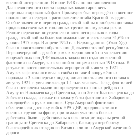
военной интервенции. В июне 1918 г. по постановлению
Дальневосточного совета народных комиссаров весь
национализированный флот Приамурья был переведён на военное
положение и передан в распоряжение штаба Красной гвардии.
Особое значение в период гражданской войны приобрела доставка
продовольственных и топливных грузов по амурским рекам.
Речные перевозки внутреннего и внешнего рынков в годы
гражданской войны были минимальными и составляли 31,6% от
уровня 1917 года. В апреле 1920 г. в Верхнеудинске (Улан-Удэ)
было провозглашено образование Дальневосточной республики.
Первоочередной задачей в рамках мероприятий по укреплению
вооружённых сил ДВР являлась задача воссоздания военной
флотилии на Амуре, захваченной японцами осенью 1918 года. В
результате восстановительных мероприятий к августу 1921 г.
Амурская флотилия имела в своём составе 4 вооружённых
парохода и 3 канонерских лодки, численность личного состава к
августу 1921 г. увеличилась до 1,1 тыс. человек. Перед флотилией
были поставлены задачи по проведению охранных рейдов по
Амуру от Николаевска до Сретенска, и по Зее от Благовещенска до
Зейского склада, а также по захвату базы флотилии в Хабаровске,
находящейся в руках японцев. Суда Амурской флотилии
обеспечивали доставку войск НРА ДВР, продовольствия и
военных грузов на фронт, принимали участие в боевых
действиях, были задействованы в организации охраны речной
границы от Сретенска до Хабаровска, блокируя переброску
белогвардейских отрядов из Китая на линию Амурской железной
дороги.