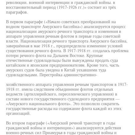
революции. военной интервенции и гражданской войны. в
восстановительный период (1917-1926 гг.)» состоит из трёх
параграфов.
В первом параграфе («Начало советских преобразований на
водном транспорте Амурского бассейна») анализируется процесс
национализации амурского речного транспорта и изменения в
аппарате управления речным флотом в первые годы советской
власти. Национализация речного транспорта Амурского бассейна,
завершённая в мае 1918 г., предопределила изменение условий
существования речного флота. В 1917-1918 гг. создалась проблема
потери речного флота на Дальнем Востоке. Крупные
отечественные судовладельцы были вынуждены продать суда
китайским и японским предпринимателям. Кроме того, часть
амурских судов была уведена в Китай уехавшими туда
судовладельцами. Перестройка административно-
хозяйственного аппарата управления речным транспортом в 1917-
1918 гг. имела следствием объединение флотов отдельных
ведомств (артиллерийского, переселенческого управления) в
составе нового государственного судоходного предприятия —
«Амурского национального флота». Это позволило сократить
государственные расходы на содержание флота каждой из этих
организаций.
Во втором параграфе («Амурский речной транспорт в годы
гражданской войны и интервенции») анализируются действия
военно-речных сил Приамурья в годы гражданской войны и