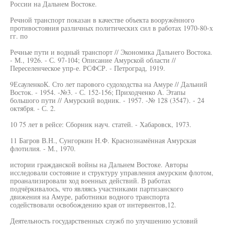
России на Дальнем Востоке.
Речной транспорт показан в качестве объекта вооружённого
противостояния различных политических сил в работах 1970-80-х
гг. по
Речные пути и водный транспорт // Экономика Дальнего Востока.
- М., 1926. - С. 97-104; Описание Амурской области //
Переселенческое упр-е. РСФСР. - Петроград, 1919.
9ЕсауленкоК. Сто лет парового судоходства на Амуре // Дальний
Восток. - 1954. -№3. - С. 152-156; Приходченко А. Этапы
большого пути // Амурский водник. - 1957. -№ 128 (3547). - 24
октября. - С. 2.
10 75 лет в рейсе: Сборник науч. статей. - Хабаровск, 1973.
11 Багров В.Н., Сунгоркин Н.Ф. Краснознамённая Амурская
флотилия. - М., 1970.
истории гражданской войны на Дальнем Востоке. Авторы
исследовали состояние и структуру управления амурским флотом,
проанализировали ход военных действий. В работах
подчёркивалось, что являясь участниками партизанского
движения на Амуре, работники водного транспорта
содействовали освобождению края от интервентов,12.
Деятельность государственных служб по улучшению условий