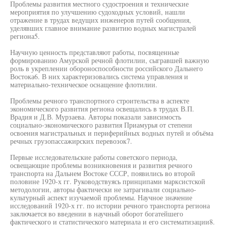
Проблемы развития местного судостроения и технические
мероприятия по улучшению судоходных условий, нашли
отражение в трудах ведущих инженеров путей сообщения,
уделявших главное внимание развитию водных магистралей
региона5.
Научную ценность представляют работы, посвященные
формированию Амурской речной флотилии, сыгравшей важную
роль в укреплении обороноспособности российского Дальнего
Востока6. В них характеризовались система управления и
материально-техническое оснащение флотилии.
Проблемы речного транспортного строительства в аспекте
экономического развития региона освещались в трудах В.П.
Врадия и Д.В. Мурзаева. Авторы показали зависимость
социально-экономического развития Приамурья от степени
освоения магистральных и периферийных водных путей и объёма
речных грузопассажирских перевозок7.
Первые исследовательские работы советского периода,
освещающие проблемы возникновения и развития речного
транспорта на Дальнем Востоке СССР, появились во второй
половине 1920-х гг. Руководствуясь принципами марксистской
методологии, авторы фактически не затрагивали социально-
культурный аспект изучаемой проблемы. Научное значение
исследований 1920-х гг. по истории речного транспорта региона
заключается во введении в научный оборот богатейшего
фактического и статистического материала и его систематизации8.