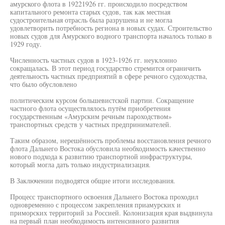
амурского флота в 19221926 гг. происходило посредством
капитального ремонта старых судов, так как местная
судостроительная отрасль была разрушена и не могла
удовлетворить потребность региона в новых судах. Строительство
новых судов для Амурского водного транспорта началось только в
1929 году.
Численность частных судов в 1923-1926 гг. неуклонно
сокращалась. В этот период государство стремится ограничить
деятельность частных предприятий в сфере речного судоходства,
что было обусловлено
политическим курсом большевистской партии. Сокращение
частного флота осуществлялось путём приобретения
государственным «Амурским речным пароходством»
транспортных средств у частных предпринимателей.
Таким образом, нерешённость проблемы восстановления речного
флота Дальнего Востока обусловила необходимость качественно
нового подхода к развитию транспортной инфраструктуры,
который могла дать только индустриализация.
В Заключении подводятся общие итоги исследования.
Процесс транспортного освоения Дальнего Востока проходил
одновременно с процессом закрепления приамурских и
приморских территорий за Россией. Колонизация края выдвинула
на первый план необходимость интенсивного развития