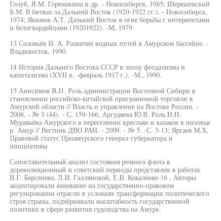
Голуб, JI.M. Горюшкина и др. - Новосибирск, 1985; Шерешевский
Б.М. В битвах за Дальний Восток (1920-1922 гг.). - Новосибирск,
1974; Якимов А.Т. Дальний Восток в огне борьбы с интервентами
и белогвардейцами (19201922). -М, 1979.
13 Соловьёв И. А. Развитие водных путей в Амурском бассейне. -
Владивосток, 1990.
14 История Дальнего Востока СССР в эпоху феодализма и
капитализма (XVII в. -февраль 1917 г.). -М., 1990.
15 Анисимов B.J1. Роль администрации Восточной Сибири в
становлении российско-китайской приграничной торговли в
Амурской области // Власть и управление на Востоке России. -
2008. - № 3 (44). - С. 159-166; Аргудяева Ю.В. Роль H.H.
Муравьёва-Амурского в переселении крестьян и казаков в низовья
р. Амур // Вестник ДВО РАН. - 2009. - № 5. -С. 3-13; Яргаев М.Х.
Правовой статус Приамурского генерал-губернатора и
инициативы
Сопоставительный анализ состояния речного флота в
дореволюционный и советский периоды представлен в работах
В.Г. Берсенева, Л.И. Галлямовой, Е.В. Коваленко 16 . Авторы
акцентировали внимание на государственно-правовом
регулировании отрасли в условиях трансформации политического
строя страны, подчёркивали масштабность государственной
политики в сфере развития судоходства на Амуре.