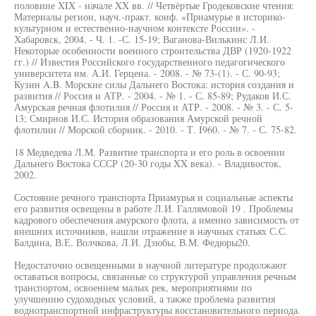
половине XIX - начале XX вв. // Четвёртые Гродековские чтения:
Материалы регион, науч.-практ. коиф. «Приамурье в историко-
культурном и естественно-научном контексте России». -
Хабаровск, 2004. - Ч. 1. -С. 15-19; Ваганова-Вилькинс Л.И.
Некоторые особенности военного строительства ДВР (1920-1922
гг.) // Известия Российского государственного педагогического
университета им. А.И. Герцена. - 2008. - № 73-(1). - С. 90-93;
Кузин A.B. Морские силы Дальнего Востока: история создания и
развития // Россия и АТР. - 2004. - № 1. - С. 85-89; Рудаков И.С.
Амурская речная флотилия // Россия и АТР. - 2008. - № 3. - С. 5-
13; Смирнов И.С. История образования Амурской речной
флотилии // Морской сборник. - 2010. - Т. I960. - № 7. - С. 75-82.
18 Медведева Л.М. Развитие транспорта и его роль в освоении
Дальнего Востока СССР (20-30 годы XX века). - Владивосток,
2002.
Состояние речного транспорта Приамурья и социальные аспекты
его развития освещены в работе Л.И. Галлямовой 19 . Проблемы
кадрового обеспечения амурского флота, а именно зависимость от
внешних источников, нашли отражение в научных статьях С.С.
Балдина, В.Е. Волчкова, Л.И. Дзюбы, В.М. Федюры20.
Недостаточно освещенными в научной литературе продолжают
оставаться вопросы, связанные со структурой управления речным
транспортом, освоением малых рек, мероприятиями по
улучшению судоходных условий, а также проблема развития
воднотранспортной инфраструктуры восстановительного периода.