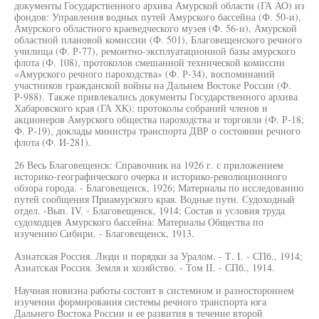
документы Государственного архива Амурской области (ГА АО) из
фондов: Управления водных путей Амурского бассейна (Ф. 50-и),
Амурского областного краеведческого музея (Ф. 56-и), Амурской
областной плановой комиссии (Ф. 501), Благовещенского речного
училища (Ф. Р-77), ремонтно-эксплуатационной базы амурского
флота (Ф. 108), протоколов смешанной технической комиссии
«Амурского речного пароходства» (Ф. Р-34), воспоминаний
участников гражданской войны на Дальнем Востоке России (Ф.
Р-988). Также привлекались документы Государственного архива
Хабаровского края (ГА ХК): протоколы собраний членов и
акционеров Амурского общества пароходства и торговли (Ф. Р-18;
Ф. Р-19), доклады министра транспорта ДВР о состоянии речного
флота (Ф. И-281).
26 Весь Благовещенск: Справочник на 1926 г. с приложением
историко-географического очерка и историко-революционного
обзора города. - Благовещенск, 1926; Материалы по исследованию
путей сообщения Приамурского края. Водные пути. Судоходный
отдел. -Вып. IV. - Благовещенск, 1914; Состав и условия труда
судоходцев Амурского бассейна: Материалы Общества по
изучению Сибири. - Благовещенск, 1913.
Азиатская Россия. Люди и порядки за Уралом. - Т. I. - СПб., 1914;
Азиатская Россия. Земля и хозяйство. - Том II. - СПб., 1914.
Научная новизна работы состоит в системном и разностороннем
изучении формирования системы речного транспорта юга
Дальнего Востока России и ее развития в течение второй