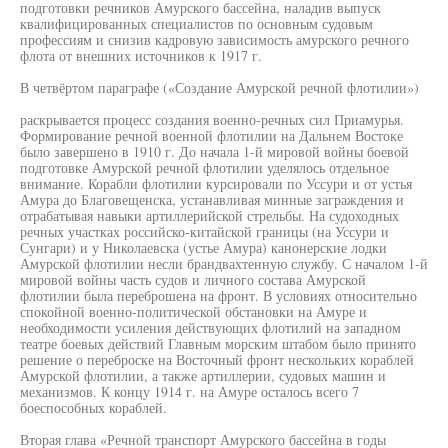
подготовки речников Амурского бассейна, наладив выпуск
квалифицированных специалистов по основным судовым
профессиям и снизив кадровую зависимость амурского речного
флота от внешних источников к 1917 г.
В четвёртом параграфе («Создание Амурской речной флотилии»)
раскрывается процесс создания военно-речных сил Приамурья.
Формирование речной военной флотилии на Дальнем Востоке
было завершено в 1910 г. До начала 1-й мировой войны боевой
подготовке Амурской речной флотилии уделялось отдельное
внимание. Корабли флотилии курсировали по Уссури и от устья
Амура до Благовещенска, устанавливая минные заграждения и
отрабатывая навыки артиллерийской стрельбы. На судоходных
речных участках российско-китайской границы (на Уссури и
Сунгари) и у Николаевска (устье Амура) канонерские лодки
Амурской флотилии несли брандвахтенную службу. С началом 1-й
мировой войны часть судов и личного состава Амурской
флотилии была переброшена на фронт. В условиях относительно
спокойной военно-политической обстановки на Амуре и
необходимости усиления действующих флотилий на западном
театре боевых действий Главным морским штабом было принято
решение о переброске на Восточный фронт нескольких кораблей
Амурской флотилии, а также артиллерии, судовых машин и
механизмов. К концу 1914 г. на Амуре осталось всего 7
боеспособных кораблей.
Вторая глава «Речной транспорт Амурского бассейна в годы