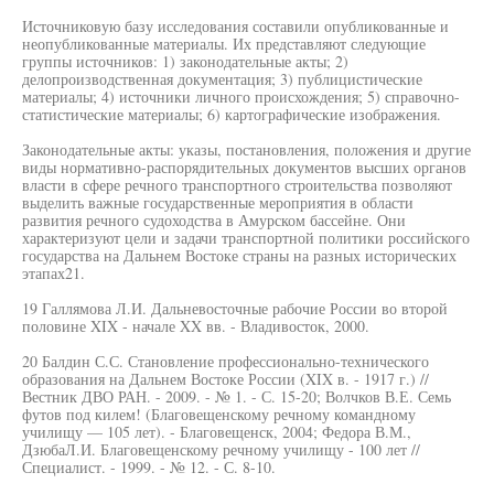
Источниковую базу исследования составили опубликованные и
неопубликованные материалы. Их представляют следующие
группы источников: 1) законодательные акты; 2)
делопроизводственная документация; 3) публицистические
материалы; 4) источники личного происхождения; 5) справочно-
статистические материалы; 6) картографические изображения.
Законодательные акты: указы, постановления, положения и другие
виды нормативно-распорядительных документов высших органов
власти в сфере речного транспортного строительства позволяют
выделить важные государственные мероприятия в области
развития речного судоходства в Амурском бассейне. Они
характеризуют цели и задачи транспортной политики российского
государства на Дальнем Востоке страны на разных исторических
этапах21.
19 Галлямова Л.И. Дальневосточные рабочие России во второй
половине XIX - начале XX вв. - Владивосток, 2000.
20 Балдин С.С. Становление профессионально-технического
образования на Дальнем Востоке России (XIX в. - 1917 г.) //
Вестник ДВО РАН. - 2009. - № 1. - С. 15-20; Волчков В.Е. Семь
футов под килем! (Благовещенскому речному командному
училищу — 105 лет). - Благовещенск, 2004; Федора В.М.,
ДзюбаЛ.И. Благовещенскому речному училищу - 100 лет //
Специалист. - 1999. - № 12. - С. 8-10.