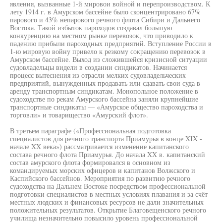
явления, вызванные 1-й мировои войной и перепроизводством. К
лету 1914 г. в Амурском бассейне было сконцентрировано 67%
парового и 43% непарового речного флота Сибири и Дальнего
Востока. Такой избыток пароходов создавал большую
конкуренцию на местном рынке перевозок, что приводило к
падению прибыли пароходных предприятий. Вступление России в
1-ю мировую войну привело к резкому сокращению перевозок в
Амурском бассейне. Выход из сложившейся кризисной ситуации
судовладельцы видели в создании синдикатов. Начинается
процесс вытеснения из отрасли мелких судовладельческих
предприятий, вынужденных продавать или сдавать свои суда в
аренду транспортным синдикатам. Монопольное положение в
судоходстве по рекам Амурского бассейна заняли крупнейшие
транспортные синдикаты — «Амурское общество пароходства и
торговли» и товарищество «Амурский флот».
В третьем параграфе («Профессиональная подготовка
специалистов для речного транспорта Приамурья в конце XIX -
начале XX века») рассматривается изменение капитанского
состава речного флота Приамурья. До начала XX в. капитанский
состав амурского флота формировался в основном из
командируемых морских офицеров и капитанов Волжского и
Каспийского бассейнов. Мероприятия по развитию речного
судоходства на Дальнем Востоке посредством профессиональной
подготовки специалистов в местных условиях плавания и за счёт
местных людских и финансовых ресурсов не дали значительных
положительных результатов. Открытие Благовещенского речного
училища незначительно повысило уровень профессиональной