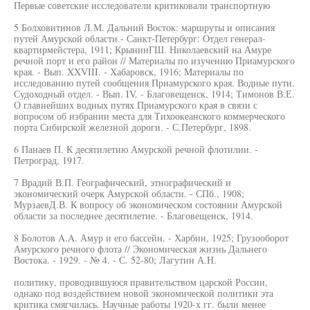
Первые советские исследователи критиковали транспортную
5 Болховитинов Л.М. Дальний Восток: маршруты и описания
путей Амурской области.- Санкт-Петербург: Отдел генерал-
квартирмейстера, 1911; КрынинГШ. Николаевский на Амуре
речной порт и его район // Материалы по изучению Приамурского
края. - Вып. XXVIII. - Хабаровск, 1916; Материалы по
исследованию путей сообщения Приамурского края. Водные пути.
Судоходный отдел. - Вып. IV. - Благовещенск, 1914; Тимонов В.Е.
О главнейших водных путях Приамурского края в связи с
вопросом об избрании места для Тихоокеанского коммерческого
порта Сибирской железной дороги. - С.Петербург, 1898.
6 Панаев П. К десятилетию Амурской речной флотилии. -
Петроград, 1917.
7 Врадий В.П. Географический, этнографический и
экономический очерк Амурской области. - СПб., 1908;
МурзаевД.В. К вопросу об экономическом состоянии Амурской
области за последнее десятилетие. - Благовещенск, 1914.
8 Болотов A.A. Амур и его бассейн. - Харбин, 1925; Грузооборот
Амурского речного флота // Экономическая жизнь Дальнего
Востока. - 1929. - № 4. - С. 52-80; Лагутин А.Н.
политику, проводившуюся правительством царской России,
однако под воздействием новой экономической политики эта
критика смягчилась. Научные работы 1920-х гг. были менее