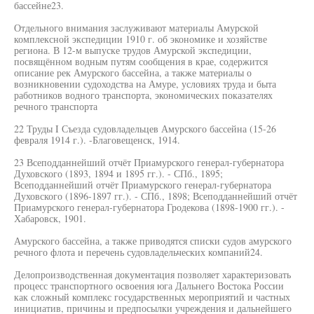
бассейне23.
Отдельного внимания заслуживают материалы Амурской
комплексной экспедиции 1910 г. об экономике и хозяйстве
региона. В 12-м выпуске трудов Амурской экспедиции,
посвящённом водным путям сообщения в крае, содержится
описание рек Амурского бассейна, а также материалы о
возникновении судоходства на Амуре, условиях труда и быта
работников водного транспорта, экономических показателях
речного транспорта
22 Труды I Съезда судовладельцев Амурского бассейна (15-26
февраля 1914 г.). -Благовещенск, 1914.
23 Всеподданнейший отчёт Приамурского генерал-губернатора
Духовского (1893, 1894 и 1895 гг.). - СПб., 1895;
Всеподданнейший отчёт Приамурского генерал-губернатора
Духовского (1896-1897 гг.). - СПб., 1898; Всеподданнейший отчёт
Приамурского генерал-губернатора Гродекова (1898-1900 гг.). -
Хабаровск, 1901.
Амурского бассейна, а также приводятся списки судов амурского
речного флота и перечень судовладельческих компаний24.
Делопроизводственная документация позволяет характеризовать
процесс транспортного освоения юга Дальнего Востока России
как сложный комплекс государственных мероприятий и частных
инициатив, причины и предпосылки учреждения и дальнейшего