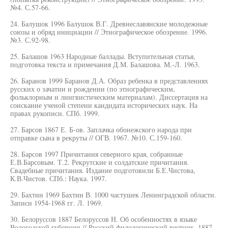
№4. С.57-66.
24. Балушок 1996 Балушок В.Г. Древнеславянские молодежные
союзы и обряд инициации // Этнографическое обозрение. 1996.
№3. С.92-98.
25. Балашов 1963 Народные баллады. Вступительная статья,
подготовка текста и примечания Д.М. Балашова. М.-Л. 1963.
26. Баранов 1999 Баранов Д.А. Образ ребенка в представлениях
русских о зачатии и рождении (по этнографическим,
фольклорным и лингвистическим материалам). Диссертация на
соискание ученой степени кандидата исторических наук. На
правах рукописи. СПб. 1999.
27. Барсов 1867 Е. Б-ов. Заплачка обонежского народа при
отправке сына в рекруты // ОГВ. 1967. №10. С.159-160.
28. Барсов 1997 Причитания северного края, собранные
Е.В.Барсовым. Т.2. Рекрутские и солдатские причитания.
Свадебные причитания. Издание подготовили Б.Е.Чистова,
К.В.Чистов. СПб.: Наука. 1997.
29. Бахтин 1969 Бахтин В. 1000 частушек Ленинградской области.
Записи 1954-1968 гг. Л. 1969.
30. Белоруссов 1887 Белоруссов Н. Об особенностях в языке
Вологодской губернии // Русский филологический вестник. 1887.