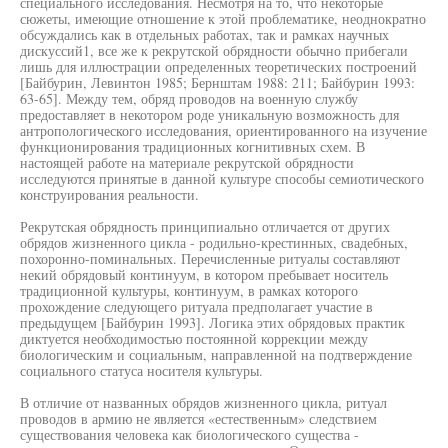
специального исследования. Несмотря на то, что некоторые
сюжеты, имеющие отношение к этой проблематике, неоднократно
обсуждались как в отдельных работах, так и рамках научных
дискуссий1, все же к рекрутской обрядности обычно прибегали
лишь для иллюстрации определенных теоретических построений
[Байбурин, Левинтон 1985; Бернштам 1988: 211; Байбурин 1993:
63-65]. Между тем, обряд проводов на военную службу
предоставляет в некотором роде уникальную возможность для
антропологического исследования, ориентированного на изучение
функционирования традиционных когнитивных схем. В
настоящей работе на материале рекрутской обрядности
исследуются принятые в данной культуре способы семиотического
конструирования реальности.
Рекрутская обрядность принципиально отличается от других
обрядов жизненного цикла - родильно-крестинных, свадебных,
похоронно-поминальных. Перечисленные ритуалы составляют
некий обрядовый континуум, в котором пребывает носитель
традиционной культуры, континуум, в рамках которого
прохождение следующего ритуала предполагает участие в
предыдущем [Байбурин 1993]. Логика этих обрядовых практик
диктуется необходимостью постоянной коррекции между
биологическим и социальным, направленной на подтверждение
социального статуса носителя культуры.
В отличие от названных обрядов жизненного цикла, ритуал
проводов в армию не является «естественным» следствием
существования человека как биологического существа -