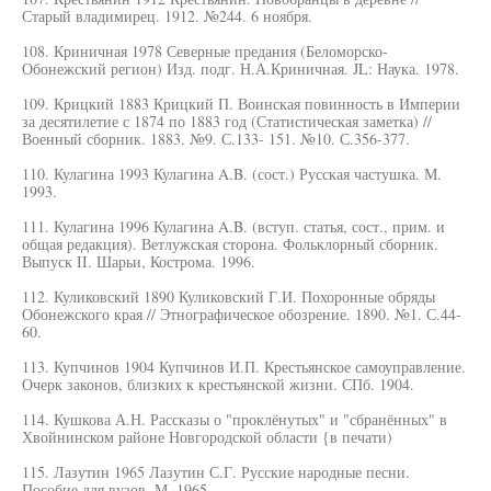
Старый владимирец. 1912. №244. 6 ноября.
108. Криничная 1978 Северные предания (Беломорско-
Обонежский регион) Изд. подг. Н.А.Криничная. JL: Наука. 1978.
109. Крицкий 1883 Крицкий П. Воинская повинность в Империи
за десятилетие с 1874 по 1883 год (Статистическая заметка) //
Военный сборник. 1883. №9. С.133- 151. №10. С.356-377.
110. Кулагина 1993 Кулагина A.B. (сост.) Русская частушка. М.
1993.
111. Кулагина 1996 Кулагина A.B. (вступ. статья, сост., прим. и
общая редакция). Ветлужская сторона. Фольклорный сборник.
Выпуск II. Шарьи, Кострома. 1996.
112. Куликовский 1890 Куликовский Г.И. Похоронные обряды
Обонежского края // Этнографическое обозрение. 1890. №1. С.44-
60.
113. Купчинов 1904 Купчинов И.П. Крестьянское самоуправление.
Очерк законов, близких к крестьянской жизни. СПб. 1904.
114. Кушкова А.Н. Рассказы о "проклёнутых" и "сбранённых" в
Хвойнинском районе Новгородской области {в печати)
115. Лазутин 1965 Лазутин С.Г. Русские народные песни.
Пособие для вузов. М. 1965.