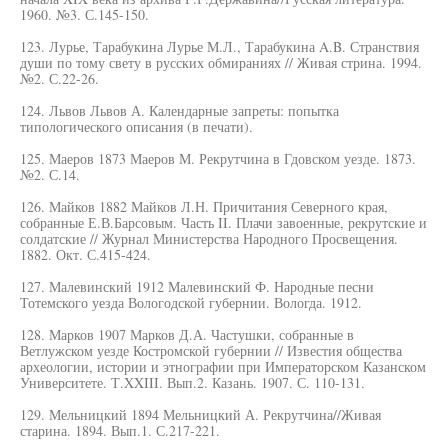
1960. №3. С.145-150.
123. Лурье, Тарабукина Лурье М.Л., Тарабукина A.B. Странствия
души по тому свету в русских обмираниях // Живая стрина. 1994.
№2. С.22-26.
124. Львов Львов А. Календарные запреты: попытка
типологического описания (в печати).
125. Маеров 1873 Маеров М. Рекрутчина в Гдовском уезде. 1873.
№2. С.14.
126. Майков 1882 Майков Л.Н. Причитания Северного края,
собранные Е.В.Барсовым. Часть II. Плачи завоенные, рекрутские и
солдатские // Журнал Министерства Народного Просвещения.
1882. Окт. С.415-424.
127. Малевинский 1912 Малевинский Ф. Народные песни
Тотемского уезда Вологодской губернии. Вологда. 1912.
128. Марков 1907 Марков Д.А. Частушки, собранные в
Ветлужском уезде Костромской губернии // Известия общества
археологии, истории и этнографии при Императорском Казанском
Университете. Т.XXIII. Вып.2. Казань. 1907. С. 110-131.
129. Мельницкий 1894 Мельницкий А. Рекрутчина//Живая
старина. 1894. Вып.1. С.217-221.