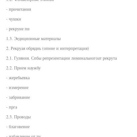
- причитания
- чушки
- рекруие пи
1.3. Эедиционные материалы
2. Рекруая обряднь (опние и интерпретация)
2.1. Гуляния. Спбы репрезентации лиминальногоат рекрута
2.2. Прием наужбу
- жеребьевка
- измерение
- забривание
- прга
2.3. Проводы
- благовение
- избавление от ти