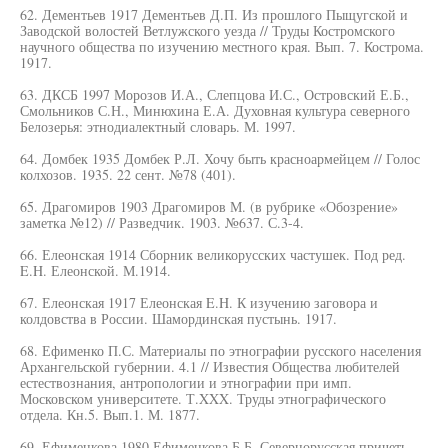
62. Дементьев 1917 Дементьев Д.П. Из прошлого Пыщугской и
Заводской волостей Ветлужского уезда // Труды Костромского
научного общества по изучению местного края. Вып. 7. Кострома.
1917.
63. ДКСБ 1997 Морозов И.А., Слепцова И.С., Островский Е.Б.,
Смольников С.Н., Минюхина Е.А. Духовная культура северного
Белозерья: этнодиалектный словарь. М. 1997.
64. Домбек 1935 Домбек Р.Л. Хочу быть красноармейцем // Голос
колхозов. 1935. 22 сент. №78 (401).
65. Драгомиров 1903 Драгомиров М. (в рубрике «Обозрение»
заметка №12) // Разведчик. 1903. №637. С.3-4.
66. Елеонская 1914 Сборник великорусских частушек. Под ред.
E.H. Елеонской. М.1914.
67. Елеонская 1917 Елеонская E.H. К изучению заговора и
колдовства в России. Шамординская пустынь. 1917.
68. Ефименко П.С. Материалы по этнографии русского населения
Архангельской губернии. 4.1 // Известия Общества любителей
естествознания, антропологии и этнографии при имп.
Московском университете. Т.XXX. Труды этнографического
отдела. Кн.5. Вып.1. М. 1877.
69. Ефименкова 1980 Ефименкова Б.Б. Севернорусская причеть.