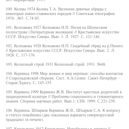
100. Колева 1974 Колева Т.А. Весенние девичьи обряды у
некоторых южно-славянских народов // Советская этнография.
1974. .№5. С.74-85.
101. Колпакова 1927 Колпакова Н.П. Песня на Шуньгском
полуострове (Литературная эволюция) // Крестьянское искусство
СССР. Искусство Севера. Вып. 1. Л. 1927. С. 121-146.
102. Колпакова 1928 Колпакова Н.П. Свадебный обряд на р.Пинеге
// Крестьянское искусство СССР. Искусство Севера. Вып. 2. Л.
1928. С. 117-176.
103. Колхозный строй 1931 Колхозный строй. 1931. №48.
104. Кормина 1998 Мир живых и мир мертвых: способы контактов
// Староладожский сборник. Сост. А.А.Селин. Санкт-Петербург -
Старая Ладога. С. 145-155.
105. Кормина 1999 Кормина Ж.В. Институт крестных родителей в
традиционной культуре // Проблемы социального и гуманитарного
знания. Сборник научных работ. Вып.1. СПб. 1999. С.221-239.
106. Кормина, Штырков Кормина Ж.В., Штырков С.А. К вопросу
о статусе покойника (два локальных варианта севернорусской
традиции) (в печати).
107. Крестьянин 1912 Крестьянин. Новобранцы в деревне //