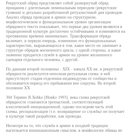
Рекрутский обряд представляет собой развернутый обряд
прощания с длительным лиминальным периодом (рекрутские
гуляния) и детально разработанной ритуалистикой дня проводов.
Анализ обряда проводов в армию на структурном,
морфологическом и функциональном уровне организации
обрядового текста показывает, что первые два уровня являются в
традиционной культуре достаточно устойчивыми и изменяются на
протяжении времени минимально. Трансформация обряда
включает, в первую очередь, изменение его функциональных
характеристик, выражающихся в том, какое место он занимает в
структуре обрядов жизненного цикла, с одной стороны, и какое
значение придается службе в армии на уровне жизненного
сценария отдельного человека, с другой.
По данным второй половины - XIX - начала XX вв. в рекрутской
обрядности реализуется неполная ритуальная схема: в ней
присутствует стадия отделения индивидуума от сообщества и
обозначается период его пребывания вне социума. Во второй
половине XX
304 Термин JI.Xohko [Honko 1993]. века схема рекрутской
обрядности становится трехчастной, соответствующей
классической инициационной, однако последняя часть этой
схемы, ресоциализация (т.е. возвращение со службы) не получает
в культуре такой разработки, как проводы.
Несмотря на то, что служба в армии в поздней традиции
нагружается инициационным смыслом, в морфологии обряда не