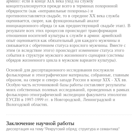
армии): если в конце XIX века уход на службу
концептуализируется прежде всего в терминах похоронной
обрядности (как «неправильные похороны») и
противопоставляется свадьбе, то в середине XX века служба
оценивается, скорее, как функциональный аналог
инициационного обряда (и как предшествующий свадьбе этап). В
результате всех этих процессов происходит трансформация
отношения носителей культуры к службе в армии: армейский
опыт оценивается как обязательный для каждого мужчины и
связывается с обретением статуса взрослого мужчины. Вместе с
этим (и вследствие этого) происходит изменение статуса этого
события в структуре мужского жизненного сценария (системы
обрядов жизненного цикла в мужском варианте культуры).
Основой для диссертационного исследования послужили
фольклорные и этнографические материалы, собранные, главным
образом, на севере и северо-западе России в конце XIX - XX вв.
Особую часть источниковой базы работы составляют результаты
моих собственных полевых исследований, проведенных в рамках
фольклорно-этнографической экспедиции факультета этнологии
ЕУСПб в 1997-1999 гг. в Новгородской, Ленинградской и
Вологодской областях.
Заключение научной работы
диссертация на тему "Рекрутский обряд: структура и семантика"