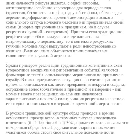
лиминальности рекрута является, с одной стороны,
антиповедение, особенно характерное для периода святок
(травестия, бесчинства и пр.) и, с другой стороны, обычная для
деревни пореформенного времени демонстрация высокого
социального статуса молодого человека как представителя своей
семьи (в норме приуроченная к праздникам, но в случае
рекрутских гуляний - ежедневная). При этом если традиционно
репрезентация себя в наилучшем виде нацелена на
матримониальную перспективу, то в контексте рекрутских
гуляний молодые люди выступают в роли невостребованных
женихов. Видимо, этим объясняется приписываемая им
склонность к сексуальной агрессии.
Ярким примером реализации традиционных когнитивных схем
(стереотипов восприятия и репрезентации события) являются
фольклорные тексты, описывающие мероприятия по призыву на
службу. В них подчеркивается ситуация пересечения границы:
приемная описывается как место превращения некрута в солдата,
острижение волос (обязательно в приемной) и измерение - как
момент такого превращения; начальники наделяются
характеристиками нечистой силы; реакция рекрута на известие о
его годности описывается в терминах временной смерти и т.п.
В русской традиционной культуре обряд проводов в армию
осмысляется, прежде всего, в терминах ритуала «последнего
отделения» (final departure ritual) 304., примером которого является
похоронная обрядность. Представители старшего поколения
участников обряда строят свое ритуальное поведение почти