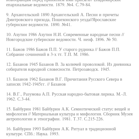
епархиальные ведомости. 1879. №4. С.79-84.
9. Архангельский 1890 Архангельский А. Песни и причеты
Дмитровского прихода, Пошехонского уезда//Ярославские
губернские ведомости. 1890. №41.
10. Ахутин 1986 Ахутин Н.И. Современные народные песни //
Новгородские губернские ведомости. Ч. неоф. 1896. № 50.
11. Бажов 1986 Бажов П.П. У старого рудника // Бажов П.П.
Собрание сочинений в 3-х тт. Т.П. М. 1986.
12. Базанов 1945 Базанов В. За колючей проволокой. Из дневника
собирателя народной словесности. Петрозаводск. 1945.
13. Базанов 1962 Базанов В.Г. Причитания Русского Севера в
записях 1942-1945гг. // Базанов
14. B.Г., Разумова А.П. Русская народно-бытовая лирика. М.-Л.
1962. С.3-44.
15. Байбурин 1981 Байбурин А.К. Семиотический статус вещей и
мифология // Материальная культура и мифология. Сборник Музея
антропологии и этнографии. 1981. Т.37. С.215-226.
16. Байбурин 1993 Байбурин А.К. Ритуал в традиционной
культуре. СПб.: Наука. 1993.