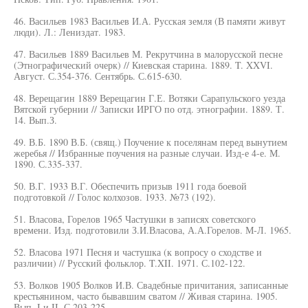
46. Васильев 1983 Васильев И.А. Русская земля (В памяти живут
люди). Л.: Лениздат. 1983.
47. Васильев 1889 Васильев М. Рекрутчина в малорусской песне
(Этнографический очерк) // Киевская старина. 1889. T. XXVI.
Август. С.354-376. Сентябрь. С.615-630.
48. Верещагин 1889 Верещагин Г.Е. Вотяки Сарапульского уезда
Вятской губернии // Записки ИРГО по отд. этнографии. 1889. Т.
14. Вып.З.
49. В.Б. 1890 В.Б. (свящ.) Поучение к поселянам перед вынутием
жеребья // Избранные поучения на разные случаи. Изд-е 4-е. М.
1890. С.335-337.
50. В.Г. 1933 В.Г. Обеспечить призыв 1911 года боевой
подготовкой // Голос колхозов. 1933. №73 (192).
51. Власова, Горелов 1965 Частушки в записях советского
времени. Изд. подготовили З.И.Власова, А.А.Горелов. М-Л. 1965.
52. Власова 1971 Песня и частушка (к вопросу о сходстве и
различии) // Русский фольклор. T.XII. 1971. С.102-122.
53. Волков 1905 Волков И.В. Свадебные причитания, записанные
крестьянином, часто бывавшим сватом // Живая старина. 1905.
Вып. I и II. С.203-225.