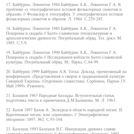
17. Байбурин, Левинтон 1984 Байбурин А.К., Левинтон Г.А. К
проблеме «у этнографических истоков фольклорных сюжетов и
образов» // Фольклор и этнография. У этнографических истоков
фольклорных сюжетов и образов. Л. 1984. С.229-245.
18. Байбурин, Левинтон 1985 Байбурин А.К., Левинтон Г.А.
Похороны и свадьба // Балто-славянские этнокультурные и
археологические древности: Погребальный обряд. Тез. докл. М.
1985. С.5-9.
19. Байбурин, Левинтон 1990 Байбурин А.К., Левинтон Г.А.
Похороны и свадьба // Исследования вобласти балто-славянской
культуры. Погребальный обряд. М.: Наука. С.64-99.
20. Байбурин 1999 Байбурин А.К. Тоска. Доклад, прочитанный на
конференции «Представления о смерти в традиционной культуре
Северной Европы» (Отделение славистики, Сорбонна, Париж-1У.
Май 1999). Рукопись.
21. Балашов 1963 Народные баллады. Вступительная статья,
подготовка текста и примечания Д.М.Балашова. М.-Л. 1963.
22. Балов 1897 Балов А. Экскурсы в область народной песни. II.
Коротенькие песни, или «припевки» // Этнографическое
обозрение. 1897. №2. С.93-104.
23. Балушок 1993 Балушок В.Г. Инициации древних славян
(попытка реконструкции) // Этнографическое обозрение. 1993.