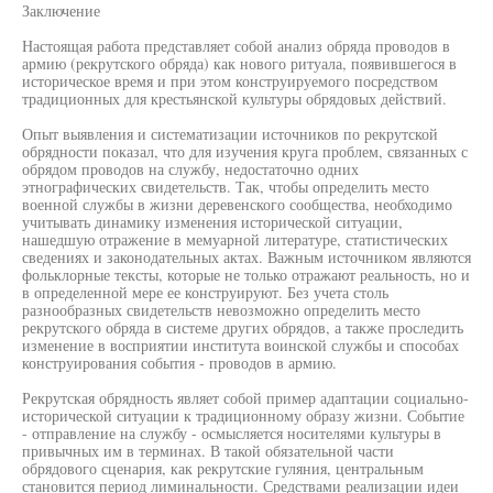
Заключение
Настоящая работа представляет собой анализ обряда проводов в
армию (рекрутского обряда) как нового ритуала, появившегося в
историческое время и при этом конструируемого посредством
традиционных для крестьянской культуры обрядовых действий.
Опыт выявления и систематизации источников по рекрутской
обрядности показал, что для изучения круга проблем, связанных с
обрядом проводов на службу, недостаточно одних
этнографических свидетельств. Так, чтобы определить место
военной службы в жизни деревенского сообщества, необходимо
учитывать динамику изменения исторической ситуации,
нашедшую отражение в мемуарной литературе, статистических
сведениях и законодательных актах. Важным источником являются
фольклорные тексты, которые не только отражают реальность, но и
в определенной мере ее конструируют. Без учета столь
разнообразных свидетельств невозможно определить место
рекрутского обряда в системе других обрядов, а также проследить
изменение в восприятии института воинской службы и способах
конструирования события - проводов в армию.
Рекрутская обрядность являет собой пример адаптации социально-
исторической ситуации к традиционному образу жизни. Событие
- отправление на службу - осмысляется носителями культуры в
привычных им в терминах. В такой обязательной части
обрядового сценария, как рекрутские гуляния, центральным
становится период лиминальности. Средствами реализации идеи