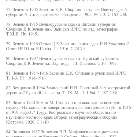
77. Зеленин 1905 Зеленин Д.К. Сборник частушек Новгородской
губернии // Этнографическое обозрение. 1905. № 2-3. С.164-230.
78. Зеленин 1915 Великорусские сказки Вятский губернии.
Сборник Д.К.Зеленина // Записки ИРГО по отд. этнографии.
T.XLII. Пг. 1915.
79. Зеленин 1916 Отзыв Д.К.Зеленина о докладах И.И.Ульянова //
Отчет ИРГО за 1915 год. Пг.1916. С.78-79.
80. Зеленин 1997 Великорусские сказки Пермской губернии.
Сборник Д.К.Зеленина. Изд. подг. Т.Г.Иванова. СПб. 1997.
81. Зеленин 1914-1916 Зеленин Д.К. Описание рукописей ИРГО.
Т. 1-3. Пг. 1914-1916.
82. Земцовский 1964 Земцовский И.И. Песенный быт костромской
деревни // Русский фольклор. Т. IX. М.-Л. 1964. С.287-293/
83. Зимин 1920 Зимин М. Плачи по призванным на военную
службу (Из записей в Ковернинском крае Костромской губ., в 1916
и 1919 годах) // Труды Костромского научного общества по
изучению местного края: Второй этнографический сборник.
Кострома. 1920. С.1-10.
84. Зиновьев 1987 Зиновьев В.П. Мифологические рассказы
русского населения Восточной Сибири. Новосибирск. 1987.