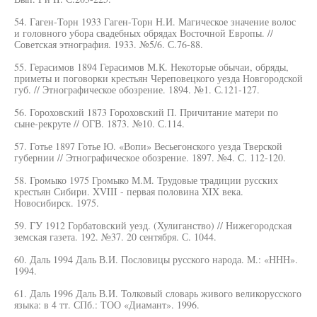
54. Гаген-Торн 1933 Гаген-Торн Н.И. Магическое значение волос
и головного убора свадебных обрядах Восточной Европы. //
Советская этнография. 1933. №5/6. С.76-88.
55. Герасимов 1894 Герасимов М.К. Некоторые обычаи, обряды,
приметы и поговорки крестьян Череповецкого уезда Новгородской
губ. // Этнографическое обозрение. 1894. №1. С.121-127.
56. Гороховский 1873 Гороховский П. Причитание матери по
сыне-рекруте // ОГВ. 1873. №10. С.114.
57. Готье 1897 Готье Ю. «Вопи» Весьегонского уезда Тверской
губернии // Этнографическое обозрение. 1897. №4. С. 112-120.
58. Громыко 1975 Громыко М.М. Трудовые традиции русских
крестьян Сибири. XVIII - первая половина XIX века.
Новосибирск. 1975.
59. ГУ 1912 Горбатовский уезд. (Хулиганство) // Нижегородская
земская газета. 192. №37. 20 сентября. С. 1044.
60. Даль 1994 Даль В.И. Пословицы русского народа. М.: «ННН».
1994.
61. Даль 1996 Даль В.И. Толковый словарь живого великорусского
языка: в 4 тт. СПб.: ТОО «Диамант». 1996.