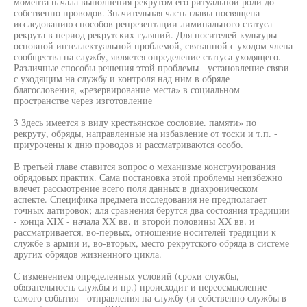
момента начала выполнения рекрутом его ритуальной роли до
собственно проводов. Значительная часть главы посвящена
исследованию способов репрезентации лиминального статуса
рекрута в период рекрутских гуляний. Для носителей культуры
основной интеллектуальной проблемой, связанной с уходом члена
сообщества на службу, является определение статуса уходящего.
Различные способы решения этой проблемы - установление связи
с уходящим на службу и контроля над ним в обряде
благословения, «резервирование места» в социальном
пространстве через изготовление
3 Здесь имеется в виду крестьянское сословие. памяти» по
рекруту, обряды, направленные на избавление от тоски и т.п. -
приурочены к дню проводов и рассматриваются особо.
В третьей главе ставится вопрос о механизме конструирования
обрядовых практик. Сама постановка этой проблемы неизбежно
влечет рассмотрение всего поля данных в диахроническом
аспекте. Специфика предмета исследования не предполагает
точных датировок; для сравнения берутся два состояния традиции
- конца XIX - начала XX вв. и второй половины XX вв. и
рассматривается, во-первых, отношение носителей традиции к
службе в армии и, во-вторых, место рекрутского обряда в системе
других обрядов жизненного цикла.
С изменением определенных условий (сроки службы,
обязательность службы и пр.) происходит и переосмысление
самого события - отправления на службу (и собственно службы в