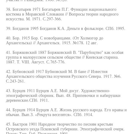
38. Богатырев 1971 Богатырев П.Г. Функции национального
костюма в Моравской Словакии // Вопросы теории народного
искусства. М. 1971. С.297-366.
39. Богданов 1995 Богданов К.А. Деньги в фольклоре. СПб. 1995.
40. Бор. 1915 Бор. С новобранцами. (От Холмогор до
Архангельска) // Архангельск. 1915. №178. 12 авг.
41. Боржковский 1887 Боржковский В. "Парубоцтво" как особая
группа в малорусском сельском обществе // Киевская старина.
1887. T. VIII. Август. С.765-776.
42. Бубновский 1917 Бубновский М. В бане // Известия
Архангельского общества изучения Русского Севера. 1917. №6.
С.243-261.
43. Бурцев 1911 Бурцев А.Е. Мой досуг. Художественно-
этнографический сборник. Вып. 48. Припевочки и набирушки
деревенские.СПб. 1911.
44. Бурцев 1914 Бурцев А.Е. Жизнь русского народа. Его нравы и
обычаи. Вып.З. «Рекрута веселятся». СПб. 1914.
45. Быстров 1901 Народное творчество по песням крестьян
Островского уезда Псковской губернии. Этнографический очерк.
Псков: Тип. Губ. Правления. 1901.