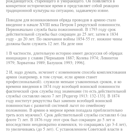
рождающегося, стареющего и умирающего. Он появляется в
конкретное историческое время и представляет собой реакцию
традиционной культуры на ситуацию, задаваемую извне.
Поводом для возникновения обряда проводов в армию стало
введение в начале XVIII века Петром I рекрутской повинности.
Первоначально служба была пожизненной. В 1793 году срок
действительной службы был сокращен до 25 лет; затем в 1834
году - до 20 лет. По окончании войны 1854-55 гг. нижние чины
должны были служить 12 лет. На деле они
1 В частности, длительную историю имеет дискуссия об обрядах
инициации у славян [Чернышев 1887; Колева 1974; Левинтон
1979; Хорватова 1989; Балушок 1993; 1996].
2 И, надо думать, исчезнет с изменением способа комплектования
армии (например, в том случае, если армия станет
профессиональной). служили меньше узаконенных сроков, и ко
времени введения в 1874 году всеобщей воинской повинности
фактический срок службы под знаменами (то есть действительной
службы) составлял около 7 лет [Редигер 1913: 132-133]. В 1874
году институт рекрутства был заменен всеобщей воинской
повинностью с развитой системой льгот по семейному
положению. В армию в мирное время попадала приблизительно
треть всех мужчин3. Срок действительной службы составлял 6 (на
флоте 7) лет. В 1876 году этот срок был сокращен до 5 лет и
впоследствии неоднократно изменялся, то сокращаясь (до 3-4 лет),
то увеличиваясь (до 5 лет). С установлением Советской власти в