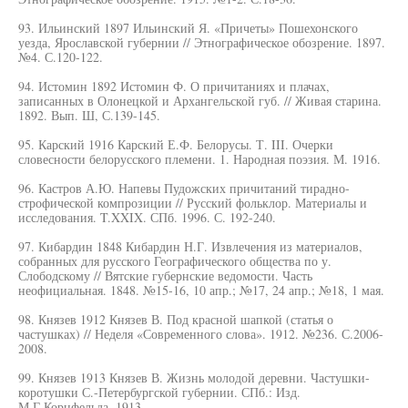
93. Ильинский 1897 Ильинский Я. «Причеты» Пошехонского
уезда, Ярославской губернии // Этнографическое обозрение. 1897.
№4. С.120-122.
94. Истомин 1892 Истомин Ф. О причитаниях и плачах,
записанных в Олонецкой и Архангельской губ. // Живая старина.
1892. Вып. Ш, С.139-145.
95. Карский 1916 Карский Е.Ф. Белорусы. Т. III. Очерки
словесности белорусского племени. 1. Народная поэзия. М. 1916.
96. Кастров А.Ю. Напевы Пудожских причитаний тирадно-
строфической компрозиции // Русский фольклор. Материалы и
исследования. T.XXIX. СПб. 1996. С. 192-240.
97. Кибардин 1848 Кибардин Н.Г. Извлечения из материалов,
собранных для русского Географического общества по у.
Слободскому // Вятские губернские ведомости. Часть
неофициальная. 1848. №15-16, 10 апр.; №17, 24 апр.; №18, 1 мая.
98. Князев 1912 Князев В. Под красной шапкой (статья о
частушках) // Неделя «Современного слова». 1912. №236. С.2006-
2008.
99. Князев 1913 Князев В. Жизнь молодой деревни. Частушки-
коротушки С.-Петербургской губернии. СПб.: Изд.
М.Г.Корнфельда. 1913.