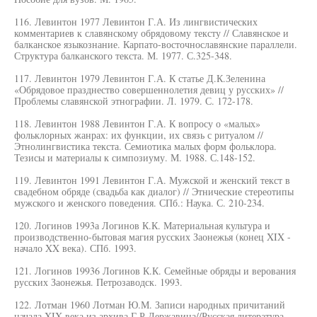
116. Левинтон 1977 Левинтон Г.А. Из лингвистических
комментариев к славянскому обрядовому тексту // Славянское и
балканское языкознание. Карпато-восточнославянские параллели.
Структура балканского текста. М. 1977. С.325-348.
117. Левинтон 1979 Левинтон Г.А. К статье Д.К.Зеленина
«Обрядовое празднество совершеннолетия девиц у русских» //
Проблемы славянской этнографии. Л. 1979. С. 172-178.
118. Левинтон 1988 Левинтон Г.А. К вопросу о «малых»
фольклорных жанрах: их функции, их связь с ритуалом //
Этнолингвистика текста. Семиотика малых форм фольклора.
Тезисы и материалы к симпозиуму. М. 1988. С.148-152.
119. Левинтон 1991 Левинтон Г.А. Мужской и женский текст в
свадебном обряде (свадьба как диалог) // Этнические стереотипы
мужского и женского поведения. СПб.: Наука. С. 210-234.
120. Логинов 1993а Логинов К.К. Материальная культура и
производственно-бытовая магия русских Заонежья (конец XIX -
начало XX века). СПб. 1993.
121. Логинов 19936 Логинов К.К. Семейные обряды и верования
русских Заонежья. Петрозаводск. 1993.
122. Лотман 1960 Лотман Ю.М. Записи народных причитаний
начала XIX века из архива Г.Р.Державина//Русская литература.