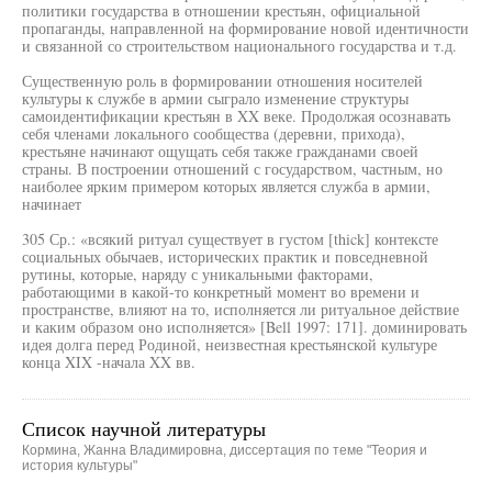
политики государства в отношении крестьян, официальной
пропаганды, направленной на формирование новой идентичности
и связанной со строительством национального государства и т.д.
Существенную роль в формировании отношения носителей
культуры к службе в армии сыграло изменение структуры
самоидентификации крестьян в XX веке. Продолжая осознавать
себя членами локального сообщества (деревни, прихода),
крестьяне начинают ощущать себя также гражданами своей
страны. В построении отношений с государством, частным, но
наиболее ярким примером которых является служба в армии,
начинает
305 Ср.: «всякий ритуал существует в густом [thick] контексте
социальных обычаев, исторических практик и повседневной
рутины, которые, наряду с уникальными факторами,
работающими в какой-то конкретный момент во времени и
пространстве, влияют на то, исполняется ли ритуальное действие
и каким образом оно исполняется» [Bell 1997: 171]. доминировать
идея долга перед Родиной, неизвестная крестьянской культуре
конца XIX -начала XX вв.
Список научной литературы
Кормина, Жанна Владимировна, диссертация по теме "Теория и
история культуры"