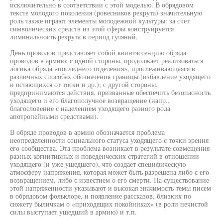
исключительно в соответствии с этой моделью. В обрядовом
тексте молодого поколения (ровесников рекрута) значительную
роль также играют элементы молодежной культуры: за счет
символических средств из этой сферы конструируется
лиминальность рекрута в период гуляний.
День проводов представляет собой квинтэссенцию обряда
проводов в армию: с одной стороны, продолжает реализоваться
логика обряда «последнего отделения», прослеживающаяся в
различных способах обозначения границы (избавление уходящего
и остающихся от тоски и др.); с другой стороны,
предпринимаются действия, призванные обеспечить безопасность
уходящего и его благополучное возвращение (напр.,
благословение с наделением уходящего разного рода
апотропейными средствами).
В обряде проводов в армию обозначается проблема
неопределенности социального статуса уходящего с точки зрения
его сообщества. Эта проблема возникает в результате совмещения
разных когнитивных и поведенческих стратегий в отношении
уходящего (и уже ушедшего), что создает специфическую
атмосферу напряжения, которая может быть разрешена либо с его
возвращением, либо с известием о его смерти. На существование
этой напряженности указывают и высокая значимость темы писем
в обрядовом фольклоре, и появление рассказов, близких по
сюжету быличкам о «приходящих покойниках» (в роли нечистой
силы выступает ушедший в армию) и т.п.