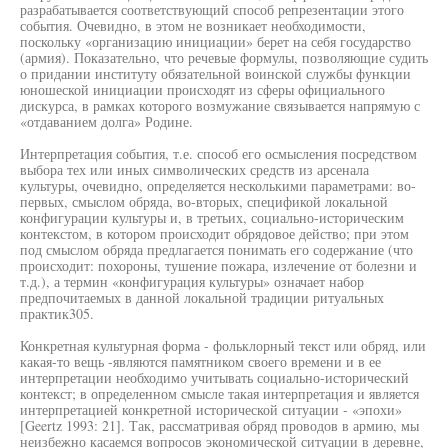
разрабатывается соответствующий способ репрезентации этого
события. Очевидно, в этом не возникает необходимости,
поскольку «организацию инициации» берет на себя государство
(армия). Показательно, что речевые формулы, позволяющие судить
о придании институту обязательной воинской службы функции
юношеской инициации происходят из сферы официального
дискурса, в рамках которого возмужание связывается напрямую с
«отдаванием долга» Родине.
Интерпретация события, т.е. способ его осмысления посредством
выбора тех или иных символических средств из арсенала
культуры, очевидно, определяется несколькими параметрами: во-
первых, смыслом обряда, во-вторых, спецификой локальной
конфигурации культуры и, в третьих, социально-историческим
контекстом, в котором происходит обрядовое действо; при этом
под смыслом обряда предлагается понимать его содержание (что
происходит: похороны, тушение пожара, излечение от болезни и
т.д.), а термин «конфигурация культуры» означает набор
предпочитаемых в данной локальной традиции ритуальных
практик305.
Конкретная культурная форма - фольклорный текст или обряд, или
какая-то вещь -являются памятником своего времени и в ее
интерпретации необходимо учитывать социально-исторический
контекст; в определенном смысле такая интерпретация и является
интерпретацией конкретной исторической ситуации - «эпохи»
[Geertz 1993: 21]. Так, рассматривая обряд проводов в армию, мы
неизбежно касаемся вопросов экономической ситуации в деревне,