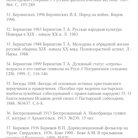
№4. С. 193-289.
31. Берлинских 1996 Берлинских В.А. Народ на войне. Киров.
1996.
32. Бернштам 1983 Бернштам Т.А. Русская народная культура
Поморья в XIX - начале XX в. Л. 1983.
33. Бернштам 1988 Бернштам Т.А. Молодежь в обрядовой жизни
русской общины XIX -начала XX века. Половозрастной аспект. Л.:
Наука. 1988.
34. Бернштам 1999 Бернштам Т.А. Духовный статус «отрочь»
возраста и его святые символы на Руси // Пограничное сознание.
СПб. 1999. С. 116-146.
35. Беседы 1888 -Беседы об основных истинах христианского
вероучения и нравоучения. (Пособие при ведении пастырских
внебогослужебных собеседований с православным народом) 35. О
благословении Исааком детей своих // Пастырский собеседник.
1888. №3637. С.6-8.
36. Беспрозванный 1913 Беспрозванный А. Новобранцы гуляют.
(С натуры) // Архангельск. 1913. №230. 15 окт.
37. Бирюков 1936 Бирюков В.П. Дореволюционный фольклор на
Урале. Свердловск. 1936. Бове 1900 - Бове A.M. В призывном
участке // Разведчик. 1900. №520.