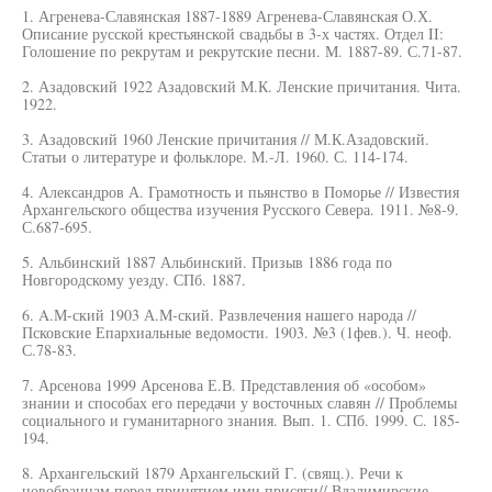
1. Агренева-Славянская 1887-1889 Агренева-Славянская О.Х.
Описание русской крестьянской свадьбы в 3-х частях. Отдел II:
Голошение по рекрутам и рекрутские песни. М. 1887-89. С.71-87.
2. Азадовский 1922 Азадовский М.К. Ленские причитания. Чита.
1922.
3. Азадовский 1960 Ленские причитания // М.К.Азадовский.
Статьи о литературе и фольклоре. М.-Л. 1960. С. 114-174.
4. Александров А. Грамотность и пьянство в Поморье // Известия
Архангельского общества изучения Русского Севера. 1911. №8-9.
С.687-695.
5. Альбинский 1887 Альбинский. Призыв 1886 года по
Новгородскому уезду. СПб. 1887.
6. A.М-ский 1903 А.М-ский. Развлечения нашего народа //
Псковские Епархиальные ведомости. 1903. №3 (1фев.). Ч. неоф.
С.78-83.
7. Арсенова 1999 Арсенова Е.В. Представления об «особом»
знании и способах его передачи у восточных славян // Проблемы
социального и гуманитарного знания. Вып. 1. СПб. 1999. С. 185-
194.
8. Архангельский 1879 Архангельский Г. (свящ.). Речи к
новобранцам перед принятием ими присяги// Владимирские