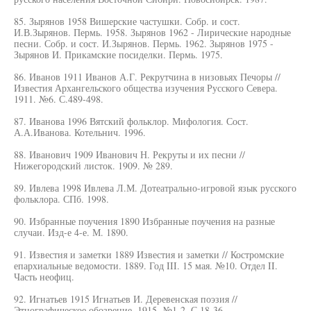
85. Зырянов 1958 Вишерские частушки. Собр. и сост.
И.В.Зырянов. Пермь. 1958. Зырянов 1962 - Лирические народные
песни. Собр. и сост. И.Зырянов. Пермь. 1962. Зырянов 1975 -
Зырянов И. Прикамские посиделки. Пермь. 1975.
86. Иванов 1911 Иванов А.Г. Рекрутчина в низовьях Печоры //
Известия Архангельского общества изучения Русского Севера.
1911. №6. С.489-498.
87. Иванова 1996 Вятский фольклор. Мифология. Сост.
А.А.Иванова. Котельнич. 1996.
88. Иванович 1909 Иванович Н. Рекруты и их песни //
Нижегородский листок. 1909. № 289.
89. Ивлева 1998 Ивлева Л.М. Дотеатрально-игровой язык русского
фольклора. СПб. 1998.
90. Избранные поучения 1890 Избранные поучения на разные
случаи. Изд-е 4-е. М. 1890.
91. Известия и заметки 1889 Известия и заметки // Костромские
епархиальные ведомости. 1889. Год III. 15 мая. №10. Отдел II.
Часть неофиц.
92. Игнатьев 1915 Игнатьев И. Деревенская поэзия //
Этнографическое обозрение. 1915. №1-2. С.18-36.