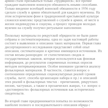
армию стали призываться только «трудящиеся»; все прочие
граждане выполняли воинскую обязанность иными способами.
Только введение всеобщей воинской обязанности в 1936 году
сделало службу в армии обязательной для каждого мужчины. На
этом историческом фоне в традиционной крестьянской культуре
сложился комплекс представлений о службе в армии, её месте в
жизни индивидуума и социума, а процесс проводов молодых
мужчин на службу получил ритуальное наполнение.
Поскольку материалы по рекрутской обрядности не были ранее
собраны и систематизированы, одна из задач настоящей работы
состоит в выявлении и описании таких материалов. Первая глава
диссертационного исследования представляет собой опыт
описания, систематизации и критики имеющихся источников. Их
состав весьма разнороден: от статистических сводок и
государственных законов, которые используются как фоновая
информация, до результатов современных полевых опросов
методом интервьюирования. Особое внимание уделяется анализу
фольклорных материалов. В частности, ставится вопрос о
соотношении определенных социокультурных реалий (сроков
службы, льгот, способа организации набора и пр.) и описаний
этих реалий в фольклорных текстах - причитаниях, рекрутских
песнях, частушках, а также в прозаических жанрах, т.е. вопрос о
«достоверности» фольклорных источников как исторических
свидетельств.
Во второй главе предпринимается попытка по возможности
наиболее полного и последовательного описания обряда с