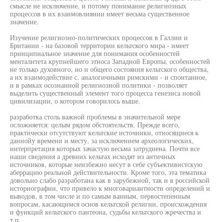
смысле не исключение, и потому понимание религиозных
процессов в их взаимовлиянии имеет весьма существенное
значение.
Изучение религиозно-политических процессов в Галлии и
Британии - на базовой территории кельтского мира - имеет
принципиальное значение для понимания особенностей
менталитета крупнейшего этноса Западной Европы, особенностей
не только духовного, но и общего состояния кельтского общества,
а их взаимодействие с. аналогичными римскими - и спонтанное,
и в рамках осознанной религиозной политики - позволяет
выделить существенный элемент того процесса генезиса новой
цивилизации, о котором говорилось выше.
разработка столь важной проблемы в значительной мере
осложняется: целым рядом обстоятельств. Прежде всего,
практически отсутствуют кельтские источники, относящиеся к
даннойу времени и месту, за исключением археологических,
интерпретация которых зачастую весьма затруднена. Почти все
наши сведения а древних кельтах исходят из античных
источников, которые неизбежно несут в себе субъективистскую
аберрацию реальной действительности. Кроме того, эта тематика
довольно слабо разработана как в зарубежной, так и в российской
историографии, что привело к многовариантности определений и
выводов, в том числе и по самым ванным, первостепенным
вопросам, касающимся основ кельтской религии, происхождения
и функций кельтского пантеона, судьбы кельтского жречества и
т.п.