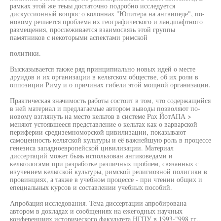
рамках этой же теыы достаточно подробно исследуется
дискуссионный вопрос о колоннах "Юпитера на ангвипеде", по-
новому решается проблема их географического и ландшафтного
размещения, прослеживается взаимосвязь этой группы
памятников с некоторыми аспектами римской
политики.
Высказывается также ряд принципиально новых идей о месте
друидов и их организации в кельтском обществе, об их роли в
оппозиции Риму и о причинах гибели этой мощной организации.
Практическая значимость работы состоит в том, что содержащийся
в ней материал и предлагаемые автором выводы позволяют по-
новому взглянуть на место кельтов в системе Pax ЙотАПА >
меняют устоявшееся представление о кельтах как о варварской
периферии средиземноморской цивилизации, показывают
самоценность кельтской культуры и её важнейшую роль в процессе
генезиса западноевропейской цивилизации. Материал
диссертаций может быяь использован ангиковедами и
кельтологами при разработке различных проблем, связанных с
изучением кельтской культуры, римской религиозной полигики в
провинциях, а также в учебном процессе - при чтении общих и
епециальных курсов и составлении учебных пособий.
Апробация исследования. Тема диссертации апробирована
автором в докладах и сообщениях на ежегодных научных
конференциях исторического факультета НГПУ в 1993-"998 гг.,