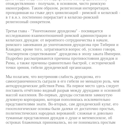
отождествлению - получали, в основном, чисто римскую
иконографию. Таким образом, религиозная интерпретация,
проходившая на стыке двух цивилизаций - римской и кельтской -
в т в.н.э. постепенно перерастает в кельтско-римский
религиозный синкретизм.
Третья глава - "Уничтожение друидизма" - посвящается
исследованию взаимоотношений римской администрации и
кельтских друидов: от вероятного сотрудничества в начале,
римского завоевания до уничтожения друидизма при Тиберии и
Клавдии; кроме того, затрагивается вопрос об, условно говоря,
"посмертном существовании" друидизма в эпоху заката Империи.
Подробно рассматриваются причины противостояния друидов и
Рима, а также причины сравнительно быстрой, с исторической
точки зрения, гибели друидической организации.
Мы полагаем, что внутренняя слабость друидизма, его
самоограниченность сыграли в его гибели не меньшую роль, чем
антидруидические действия Рима. На первое место здесь следует
поставить отчётливо видный разрыв между друидами и основной
массой населения. Во-первых, друиды составляли замкнутую
духовную корпорацию, которая пополнялась исключительно
представителями знати. Во-вторых, сам друидический культ, его
гносеологические основы были далеки от достаточно простых,
политеистических народных верований: сложные и довольно
туманные представления друидов о душе и метемпсихозе, об
островах блаженных принимались, но не понимались простым