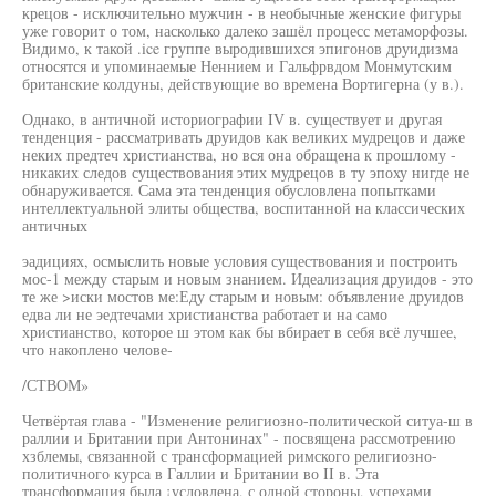
крецов - исключительно мужчин - в необычные женские фигуры
уже говорит о том, насколько далеко зашёл процесс метаморфозы.
Видимо, к такой .ice группе выродившихся эпигонов друидизма
относятся и упоминаемые Неннием и Гальфрвдом Монмутским
британские колдуны, действующие во времена Вортигерна (у в.).
Однако, в античной историографии IV в. существует и другая
тенденция - рассматривать друидов как великих мудрецов и даже
неких предтеч христианства, но вся она обращена к прошлому -
никаких следов существования этих мудрецов в ту эпоху нигде не
обнаруживается. Сама эта тенденция обусловлена попытками
интеллектуальной элиты общества, воспитанной на классических
античных
эадициях, осмыслить новые условия существования и построить
мос-1 между старым и новым знанием. Идеализация друидов - это
те же >иски мостов ме:Еду старым и новым: объявление друидов
едва ли не эедтечами христианства работает и на само
христианство, которое ш этом как бы вбирает в себя всё лучшее,
что накоплено челове-
/СТВОМ»
Четвёртая глава - "Изменение религиозно-политической ситуа-ш в
раллии и Британии при Антонинах" - посвящена рассмотрению
хзблемы, связанной с трансформацией римского религиозно-
политичного курса в Галлии и Британии во II в. Эта
трансформация была ¡условлена, с одной стороны, успехами