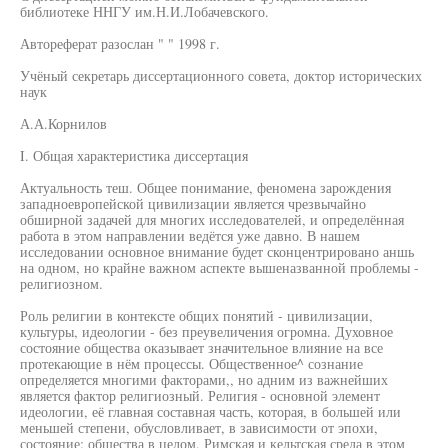
библиотеке ННГУ им.Н.И.Лобачевского.
Автореферат разослан " " 1998 г.
Учёный секретарь диссертационного совета, доктор исторических
наук
А.А.Корнилов
I. Общая характеристика диссертация
Актуальность теш. Общее понимание, феномена зарождения
западноевропейской цивилизации является чрезвычайно
обширной задачей для многих исследователей, и определённая
работа в этом направлении ведётся уже давно. В нашем
исследовании основное внимание будет сконцентрировано аншь
на одном, но крайне важном аспекте вышеназванной проблемы -
религиозном.
Роль религии в контексте общих понятий - цивилизации,
культуры, идеологии - без преувеличения огромна. Духовное
состояние общества оказывает значительное влияние на все
протекающие в нём процессы. Общественное^ сознание
определяется многими факторами,, но адним из важнейших
является фактор религиозный. Религия - основной элемент
идеологии, её главная составная часть, которая, в большей или
меньшей степени, обусловливает, в зависимости от эпохи,
состояние: общества в целом. Римская и кельтская среда в этом