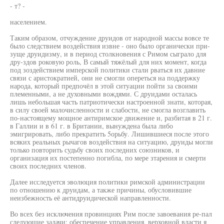
- т? -
населением.
Таким образом, отчуждение друидов от народной массы вовсе те
было следствием воздействия извне - оно было органически при-
зуще друидизму, и в период столкновения с Римом сыграло для
дру-здов роковую роль, В самый тяжёлый для них момент, когда
под зоздействием имперской политики стали рваться их давние
связи с аристократией, они не смогли опереться на поддержку
народа, который предпочёл в этой ситуации пойти за своими
племенными, а не духовными вождями. С друидами осталась
лишь небольшая часть патриотически настроенной знати, которая,
в силу своей малочисленности и слабости, не смогла возглавить
по-настоящему мощное антиримское движение и, разбитая в 21 г.
в Галлии и в 61 г. в Британии, вынуждена была либо
эмигрировать, либо прекратить 5орьбу. Лишившиеся после этого
всяких реальных рычагов воздействия на ситуацию, друиды могли
только повторить судьбу своих последних союзников, и
организация их постепенно погибла, по мере зтарения и смерти
своих последних членов.
Далее исследуется эволюция политики римской администрации
по отношению к друидам, а также причины, обусловившие
неизбежность её антидруидической направленности.
Во всех без исключения провинциях Рим после завоевания ре-пал
следующие задачи: обеспечение управления, верховной власти я