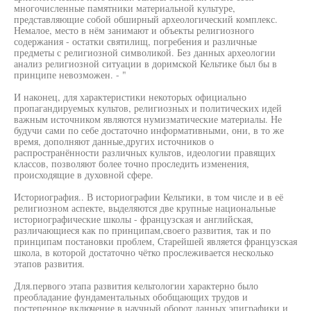
многочисленные памятники материальной культуре,
представляющие собой обширный археологический комплекс.
Немалое, место в нём занимают и объекты религиозного
содержания - остатки святилищ, погребения и различные
предметы с религиозной символикой. Без данных археологии
анализ религиозной ситуации в доримской Кельтике был бы в
принципе невозможен. - "
И наконец, для характеристики некоторых официально
пропагандируемых культов, религиозных и политических идей
важным источником являются нумизматические материалы. Не
будучи сами по себе достаточно информативными, они, в то же
время, дополняют данные,других источников о
распространённости различных культов, идеологии правящих
классов, позволяют более точно проследить изменения,
происходящие в духовной сфере.
Историография.. В историографии Кельтики, в том числе и в её
религиозном аспекте, выделяются две крупные национальные
историографические школы - французская и английская,
различающиеся как по принципам,своего развития, так и по
принципам постановки проблем, Старейшей является французская
школа, в которой достаточно чётко прослеживается несколько
этапов развития.
Для.первого этапа развития кельтологии характерно было
преобладание фундаментальных обобщающих трудов и
постепенное включение в научный оборот данных эпиграфики и