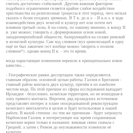
считать достаточно стабильной. Другим важным фактором
подобного ограничения гвляется крайне слабое воздействие
христианства на религиозные 1роцессы в этот период, чего нельзя
сказать о более поздних зременах. В Т в. до н.э. - II в.н.э. в ходе
взаимодействия двух зелигий и культур нет или почти нет
влияния третьей силы, й на-сонец, по нашему мнению, к концу II
в. уже можно; говорить о ¡формировании основ новой,
западноевропейской общности, базирующейся на сплаве римской
и кельтской культуры. Сам ход слияния (вух цивилизаций в одну
ещё не был закончен (ест вообще можно 'оворить о полном
слиянии^), однако конец II в. - это то время,
когда нарастающие изменения перешли в принципиально новое
качество,.,
- Географические рамки диссертации также определяются,
главным образом, основной целью работы; Галлия и Британия -
главный район контакта двух культур, причём в их наиболее
чистом виде, По этой причине из сферы исследования выпадает
Ирландия - безусловно, кельтская территория, но не вошедшая в
зону прямого контакта. Впрочем, ряд ирландских источников
представляет интерес в плане опосредованной реконструкции
кельтского менталитета в целом и будет использован в нашей
работе, В малой степени -по тем же причинам - будет затронута
Нарбонсная Галлия, в интересующее нас время сохранившая
кельтские корни только в названии: вековые связи сначала с
Грецией, а затем с Римом до неузнаваемости изменили её
культуру.