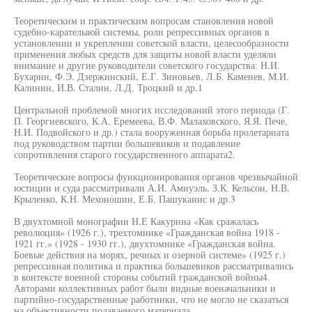
Теоретическим и практическим вопросам становления новой
судебно-карателыюй системы, роли репрессивных органов в
установлении и укреплении советской власти, целесообразности
применения любых средств для защиты новой власти уделяли
внимание и другие руководители советского государства: Н.И.
Бухарин, Ф.Э. Дзержинский, Е.Г. Зиновьев, Л.Б. Каменев, М.И.
Калинин, И.В. Сталин, Л.Д. Троцкий и др.1
Центральной проблемой многих исследований этого периода (Г.
П. Георгиевского, К.А. Еремеева, В.Ф. Малаховского, Я.Я. Пече,
Н.И. Подвойского и др.) стала вооруженная борьба пролетариата
под руководством партии большевиков и подавление
сопротивления старого государственного аппарата2.
Теоретические вопросы функционирования органов чрезвычайной
юстиции и суда рассматривали А.И. Амнуэль, З.К. Кельсон, Н.В.
Крыленко, К.Н. Мехоношин, Е.Б. Пашуканис и др.3
В двухтомной монографии Н.Е Какурина «Как сражалась
революция» (1926 г.), трехтомнике «Гражданская война 1918 -
1921 гг.» (1928 - 1930 гг.), двухтомнике «Гражданская война.
Боевые действия на морях, речных и озерной системе» (1925 г.)
репрессивная политика и практика большевиков рассматривались
в контексте военной стороны событий гражданской войны4.
Авторами коллективных работ были видные военачальники и
партийно-государственные работники, что не могло не сказаться
на объективности подаваемого материала.