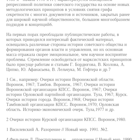
репрессивной политики советского государства на основе новых
методологических принципов в условиях снятия грифа
секретности с многих документов и источников, закрытых ранее
для широкой научной общественности, большим многообразием
подходов и концепций6.
На первых порах преобладали публицистические работы, в
которых приводился интересный фактический материал,
освещались различные стороны истории советского общества и
формирования органов власти и управления, но их основная
масса отражала скорее эмоциональное, чем научное восприятие
проблемы. Стремление освободиться от марксистских принципов
было присуще работам и статьям Г. Бордюгова, В. Козлова, А.
Ципко, Ю. Афанасьева, В. Лельчука, М. Гефтера и др.7
1 См., например: Очерки истории Воронежской области.
Воронеж, 1967; Тамбов. Воронеж, 1967; Очерки истории
Воронежской организации КПСС. Воронеж, 1967; Очерки
истории Орловской партийной организации. Тула, 1967; Курск.
Очерки истории города. Воронеж,1968; Очерки истории
Тамбовской организации КПСС. Воронеж,1970; Орловская
область. Историко-экономический очерк. Тула,1977 и др.
2 Очерки истории Курской организации КПСС. Воронеж,1980.
1 Василевский А. Разорение // Новый мир. 1991. №2.
4 Фельдман Д. Преступление и ... оправдание // Новый мир. 1990.