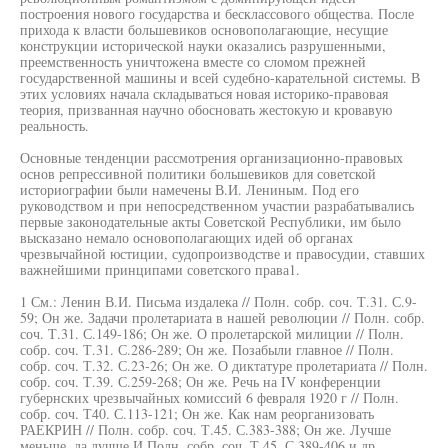
построения нового государства и бесклассового общества. После
прихода к власти большевиков основополагающие, несущие
конструкции исторической науки оказались разрушенными,
преемственность уничтожена вместе со сломом прежней
государственной машины и всей судебно-карательной системы. В
этих условиях начала складываться новая историко-правовая
теория, призванная научно обосновать жестокую и кровавую
реальность.
Основные тенденции рассмотрения организационно-правовых
основ репрессивной политики большевиков для советской
историографии были намечены В.И. Лениным. Под его
руководством и при непосредственном участии разрабатывались
первые законодательные акты Советской Республики, им было
высказано немало основополагающих идей об органах
чрезвычайной юстиции, судопроизводстве и правосудии, ставших
важнейшими принципами советского права1.
1 См.: Ленин В.И. Письма издалека // Полн. собр. соч. Т.31. С.9-
59; Он же. Задачи пролетариата в нашей революции // Полн. собр.
соч. Т.31. С.149-186; Он же. О пролетарской милиции // Полн.
собр. соч. Т.31. С.286-289; Он же. Позабыли главное // Полн.
собр. соч. Т.32. С.23-26; Он же. О диктатуре пролетариата // Полн.
собр. соч. Т.39. С.259-268; Он же. Речь на IV конференции
губернских чрезвычайных комиссий 6 февраля 1920 г // Полн.
собр. соч. Т40. С.113-121; Он же. Как нам реорганизовать
РАЕКРИН // Полн. собр. соч. Т.45. С.383-388; Он же. Лучше
меньше, да лучше И Полн. собр. соч. Т.45. С.389-406 и др.