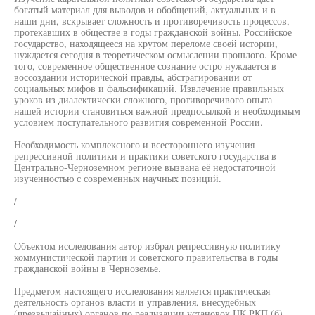
богатый материал для выводов и обобщений, актуальных и в
наши дни, вскрывает сложность и противоречивость процессов,
протекавших в обществе в годы гражданской войны. Российское
государство, находящееся на крутом переломе своей истории,
нуждается сегодня в теоретическом осмыслении прошлого. Кроме
того, современное общественное сознание остро нуждается в
воссоздании исторической правды, абстрагировании от
социальных мифов и фальсификаций. Извлечение правильных
уроков из диалектически сложного, противоречивого опыта
нашей истории становиться важной предпосылкой и необходимым
условием поступательного развития современной России.
Необходимость комплексного и всестороннего изучения
репрессивной политики и практики советского государства в
Центрально-Черноземном регионе вызвана её недостаточной
изученностью с современных научных позиций.
/
/
Объектом исследования автор избрал репрессивную политику
коммунистической партии и советского правительства в годы
гражданской войны в Черноземье.
Предметом настоящего исследования является практическая
деятельность органов власти и управления, внесудебных
(чрезвычайных) органов по реализации установок ЦК РКП (б),