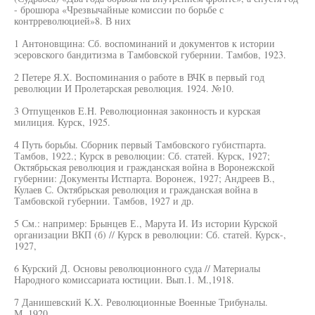
- брошюра «Чрезвычайные комиссии по борьбе с
контрреволюцией»8. В них
1 Антоновщина: Сб. воспоминаний и документов к истории
эсеровского бандитизма в Тамбовской губернии. Тамбов, 1923.
2 Петере Я.Х. Воспоминания о работе в ВЧК в первый год
революции И Пролетарская революция. 1924. №10.
3 Отпущенков E.H. Революционная законность и курская
милиция. Курск, 1925.
4 Путь борьбы. Сборник первый Тамбовского губистпарта.
Тамбов, 1922.; Курск в революции: Сб. статей. Курск, 1927;
Октябрьская революция и гражданская война в Воронежской
губернии: Документы Истпарта. Воронеж, 1927; Андреев В.,
Кулаев С. Октябрьская революция и гражданская война в
Тамбовской губернии. Тамбов, 1927 и др.
5 См.: например: Брынцев Е., Марута И. Из истории Курской
организации ВКП (б) // Курск в революции: Сб. статей. Курск-,
1927,
6 Курский Д. Основы революционного суда // Материалы
Народного комиссариата юстиции. Вып.1. М.,1918.
7 Данишевский К.Х. Революционные Военные Трибуналы.
М.,1920.