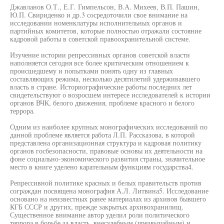
Джавланов О.Т., Е.Г. Гимпельсон, В.А. Михеев, В.П. Пашин,
Ю.П. Свириденко и др.3 сосредоточили свое внимание на
исследовании номенклатуры исполнительных органов и
партийных комитетов, которые полностью отражали состояние
кадровой работы в советской правоохранительной системе.
Изучение истории репрессивных органов советской власти
наполняется сегодня все более критическим отношением к
происшедшему и попытками понять одну из главных
составляющих режима, несколько десятилетий удерживавшего
власть в стране. Историографические работы последних лет
свидетельствуют о возросшем интересе исследователей к истории
органов ВЧК, белого движения, проблеме красного и белого
террора.
Одним из наиболее крупных монографических исследований по
данной проблеме является работа Л.П. Рассказова, в которой
представлена организационная структура и кадровая политику
органов госбезопасности, правовые основы их деятельности на
фоне социально-экономического развития страны, значительное
место в книге уделено карательным функциям государства4.
Репрессивной политике красных и белых правительств против
сограждан посвящена монография А.Л. Литвина5. Исследование
основано на неизвестных ранее материалах из архивов бывшего
КГБ СССР и других, прежде закрытых архивохранилищ.
Существенное внимание автор уделил роли политического
террора в борьбе за власть, внесудебным (чрезвычайным) и