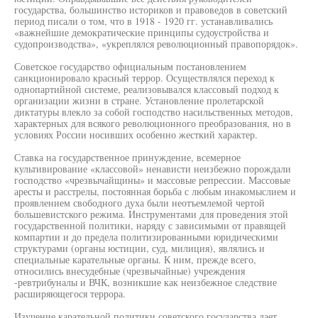
государства, большинство историков и правоведов в советский
период писали о том, что в 1918 - 1920 гг. устанавливались
«важнейшие демократические принципы судоустройства и
судопроизводства», «укреплялся революционный правопорядок».
Советское государство официальным постановлением
санкционировало красный террор. Осуществлялся переход к
однопартийной системе, реализовывался классовый подход к
организации жизни в стране. Установление пролетарской
диктатуры влекло за собой господство насильственных методов,
характерных для всякого революционного преобразования, но в
условиях России носивших особенно жесткий характер.
Ставка на государственное принуждение, всемерное
культивирование «классовой» ненависти неизбежно порождали
господство «чрезвычайщины» и массовые репрессии. Массовые
аресты и расстрелы, постоянная борьба с любым инакомыслием и
проявлением свободного духа были неотъемлемой чертой
большевистского режима. Инструментами для проведения этой
государственной политики, наряду с зависимыми от правящей
компартии и до предела политизированными юридическими
структурами (органы юстиции, суд, милиция), являлись и
специальные карательные органы. К ним, прежде всего,
относились внесудебные (чрезвычайные) учреждения
-ревтрибуналы и ВЧК, возникшие как неизбежное следствие
расширяющегося террора.
Изучение карательной политики советского государства дает