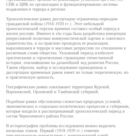
СНК и ЦИК по организации и функционированию системы
подавления и террора в регионе.
Хронологические рамки диссертации ограничены периодом
гражданской войны (1918-1920 гг.). Этот небольшой
хронологический отрезок времени составил особый период в
жизни россиян. Именно в эти годы была разработана концепция
репрессивной политики коммунистической партии и советского
правительства, и на практике проходила ее реализация,
выразившаяся в терроре и массовых репрессиях по отношению к
различным слоям общества. Указанный период изобилует
трагическими и героическими страницами отечественной
истории, повлиявшими на дальнейший ход развития России.
Таким образом, выбор и исследование приведенных в
диссертации временных рамок имеет не только теоретическую, но
и практическую ценность.
Географические рамки охватывают территории Курской,
Воронежской, Орловской и Тамбовской губерний.
Подобные рамки обусловлены схожестью природных условий,
экономических и социально-политических процессов в губерниях,
которые входили в рассматриваемый хронологический период в
состав Черноземного района России.
В историографии проблемы исследования можно выделить
несколько этапов. Первый (1918-1929 гг.) отмечен
революционным романтизмом с доминирующей идеей