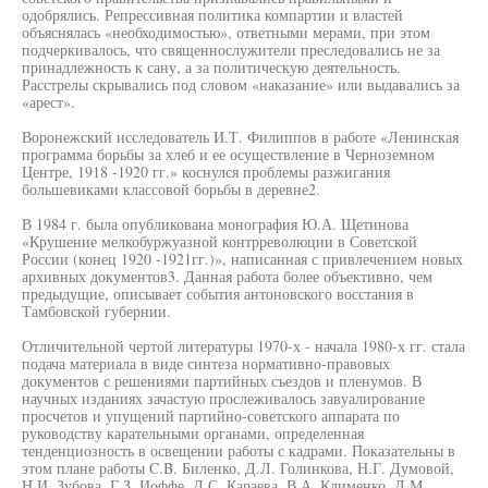
одобрялись. Репрессивная политика компартии и властей
объяснялась «необходимостью», ответными мерами, при этом
подчеркивалось, что священнослужители преследовались не за
принадлежность к сану, а за политическую деятельность.
Расстрелы скрывались под словом «наказание» или выдавались за
«арест».
Воронежский исследователь И.Т. Филиппов в работе «Ленинская
программа борьбы за хлеб и ее осуществление в Черноземном
Центре, 1918 -1920 гг.» коснулся проблемы разжигания
большевиками классовой борьбы в деревне2.
В 1984 г. была опубликована монография Ю.А. Щетинова
«Крушение мелкобуржуазной контрреволюции в Советской
России (конец 1920 -1921гг.)», написанная с привлечением новых
архивных документов3. Данная работа более объективно, чем
предыдущие, описывает события антоновского восстания в
Тамбовской губернии.
Отличительной чертой литературы 1970-х - начала 1980-х гг. стала
подача материала в виде синтеза нормативно-правовых
документов с решениями партийных съездов и пленумов. В
научных изданиях зачастую прослеживалось завуалирование
просчетов и упущений партийно-советского аппарата по
руководству карательными органами, определенная
тенденциозность в освещении работы с кадрами. Показательны в
этом плане работы C.B. Биленко, Д.Л. Голинкова, Н.Г. Думовой,
Н.И. Зубова, Г.З. Иоффе, Д.С. Караева, В.А. Клименко, Л.М.