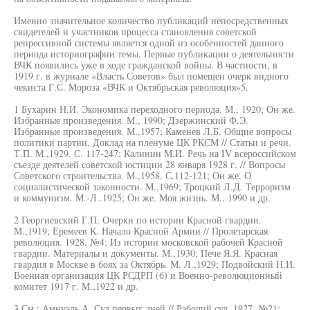
Именно значительное количество публикаций непосредственных
свидетелей и участников процесса становления советской
репрессивной системы является одной из особенностей данного
периода историографии темы. Первые публикации о деятельности
ВЧК появились уже в ходе гражданской войны. В частности, в
1919 г. в журнале «Власть Советов» был помещен очерк видного
чекиста Г.С. Мороза «ВЧК и Октябрьская революция»5.
1 Бухарин Н.И. Экономика переходного периода. М., 1920; Он же.
Избранные произведения. М., 1990; Дзержинский Ф.Э.
Избранные произведения. М.,1957; Каменев Л.Б. Общие вопросы
политики партии. Доклад на пленуме ЦК РКСМ // Статьи и речи.
Т.П. М.,1929. С. 117-247; Калинин М.И. Речь на IV всероссийском
съезде деятелей советской юстиции 28 января 1928 г. // Вопросы
Советского строительства. М.,1958. С.112-121; Он же. О
социалистической законности. М.,1969; Троцкий Л.Д. Терроризм
и коммунизм. М.-Л..1925; Он же. Моя жизнь. М., 1990 и др.
2 Георгиевский Г.П. Очерки по истории Красной гвардии.
М.,1919; Еремеев К. Начало Красной Армии // Пролетарская
революция. 1928. №4; Из истории московской рабочей Красной
гвардии. Материалы и документы. М.,1930; Пече Я.Я. Красная
гвардия в Москве в боях за Октябрь. М. Л.,1929; Подвойский Н.И.
Военная организация ЦК РСДРП (б) и Военно-революционный
комитет 1917 г. М.,1922 и др.
3 См.: Амнуэль А. Суд первых дней // Рабочий суд. 1927. №21;