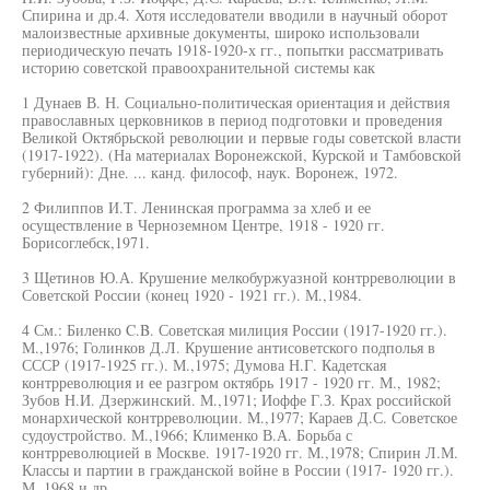
Спирина и др.4. Хотя исследователи вводили в научный оборот
малоизвестные архивные документы, широко использовали
периодическую печать 1918-1920-х гг., попытки рассматривать
историю советской правоохранительной системы как
1 Дунаев В. Н. Социально-политическая ориентация и действия
православных церковников в период подготовки и проведения
Великой Октябрьской революции и первые годы советской власти
(1917-1922). (На материалах Воронежской, Курской и Тамбовской
губерний): Дне. ... канд. философ, наук. Воронеж, 1972.
2 Филиппов И.Т. Ленинская программа за хлеб и ее
осуществление в Черноземном Центре, 1918 - 1920 гг.
Борисоглебск,1971.
3 Щетинов Ю.А. Крушение мелкобуржуазной контрреволюции в
Советской России (конец 1920 - 1921 гг.). М.,1984.
4 См.: Биленко C.B. Советская милиция России (1917-1920 гг.).
М.,1976; Голинков Д.Л. Крушение антисоветского подполья в
СССР (1917-1925 гг.). М.,1975; Думова Н.Г. Кадетская
контрреволюция и ее разгром октябрь 1917 - 1920 гг. М., 1982;
Зубов Н.И. Дзержинский. М.,1971; Иоффе Г.З. Крах российской
монархической контрреволюции. М.,1977; Караев Д.С. Советское
судоустройство. М.,1966; Клименко В.А. Борьба с
контрреволюцией в Москве. 1917-1920 гг. М.,1978; Спирин Л.М.
Классы и партии в гражданской войне в России (1917- 1920 гг.).
М.,1968 и др.