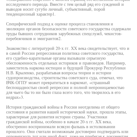
исследуемого периода. Вместе с тем целый ряд его суждений и
выводов носит сугубо личный, субъективный, порой
тенденциозный характер1.
Специфический подход к оценке процесса становления и
эволюции органов безопасности советского государства содержали
труды бывших сотрудников зарубежных спецслужб, чекистов-
перебежчиков и эмигрантов2.
Знакомство с литературой 20-х гг. XX века свидетельствует, что и
в самой России репрессивная политика советского государства,
его судебно-карательные органы вызывали серьезную
обеспокоенность отдельных историков и правоведов. Например,
заместитель наркома юстиции и будущий Прокурор Республики
Н.В. Крыленко, разрабатывая вопросы теории и истории
судопроизводства, строительства советского суда, отмечал, что
ВЧК-ОГПУ может превратиться в наркомат, «страшный
беспощадностью своей репрессии и полной непроницаемостью
для чьего бы то ни было глаза всего того, что творилось в его
недрах»3.
История гражданской войны в России неотделима от общего
состояния и развития нашей исторической науки, прошла этапы,
характерные для развития истории страны. Участники
гражданской войны, особенно в начале 20-х гг. XX века,
обостренно воспринимали всякую фальшь в истолковании
прошлого. Они считали возможным достоверно подтвердить или
опровергнуть тот или иной факт, даже не прибегая к документам.