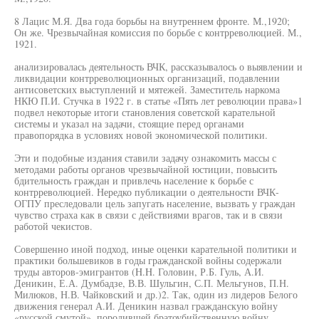
8 Лацис М.Я. Два года борьбы на внутреннем фронте. М.,1920;
Он же. Чрезвычайная комиссия по борьбе с контрреволюцией. М.,
1921.
анализировалась деятельность ВЧК, рассказывалось о выявлении и
ликвидации контрреволюционных организаций, подавлении
антисоветских выступлений и мятежей. Заместитель наркома
НКЮ П.И. Стучка в 1922 г. в статье «Пять лет революции права»1
подвел некоторые итоги становления советской карательной
системы и указал на задачи, стоящие перед органами
правопорядка в условиях новой экономической политики.
Эти и подобные издания ставили задачу ознакомить массы с
методами работы органов чрезвычайной юстиции, повысить
бдительность граждан и привлечь население к борьбе с
контрреволюцией. Нередко публикации о деятельности ВЧК-
ОГПУ преследовали цель запугать население, вызвать у граждан
чувство страха как в связи с действиями врагов, так и в связи
работой чекистов.
Совершенно иной подход, иные оценки карательной политики и
практики большевиков в годы гражданской войны содержали
труды авторов-эмигрантов (H.H. Головин, Р.Б. Гуль, А.И.
Деникин, Е.А. Думбадзе, В.В. Шульгин, С.П. Мельгунов, П.Н.
Милюков, Н.В. Чайковский и др.)2. Так, один из лидеров Белого
движения генерал А.И. Деникин назвал гражданскую войну
«русской смутой», породившей братоубийственную войну,