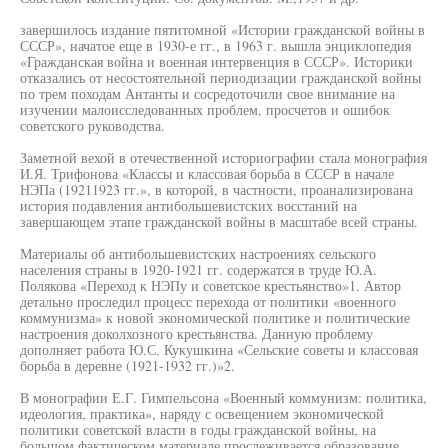
завершилось издание пятитомной «Истории гражданской войны в
СССР», начатое еще в 1930-е гг., в 1963 г. вышла энциклопедия
«Гражданская война и военная интервенция в СССР». Историки
отказались от несостоятельной периодизации гражданской войны
по трем походам Антанты и сосредоточили свое внимание на
изучении малоисследованных проблем, просчетов и ошибок
советского руководства.
Заметной вехой в отечественной историографии стала монография
И.Я. Трифонова «Классы и классовая борьба в СССР в начале
НЭПа (19211923 гг.», в которой, в частности, проанализирована
история подавления антибольшевистских восстаний на
завершающем этапе гражданской войны в масштабе всей страны.
Материалы об антибольшевистских настроениях сельского
населения страны в 1920-1921 гг. содержатся в труде Ю.А.
Полякова «Переход к НЭПу и советское крестьянство»1. Автор
детально проследил процесс перехода от политики «военного
коммунизма» к новой экономической политике и политические
настроения доколхозного крестьянства. Данную проблему
дополняет работа Ю.С. Кукушкина «Сельские советы и классовая
борьба в деревне (1921-1932 гг.)»2.
В монографии Е.Г. Гимпельсона «Военный коммунизм: политика,
идеология, практика», наряду с освещением экономической
политики советской власти в годы гражданской войны, на
большом фактическом материале прослеживается образование