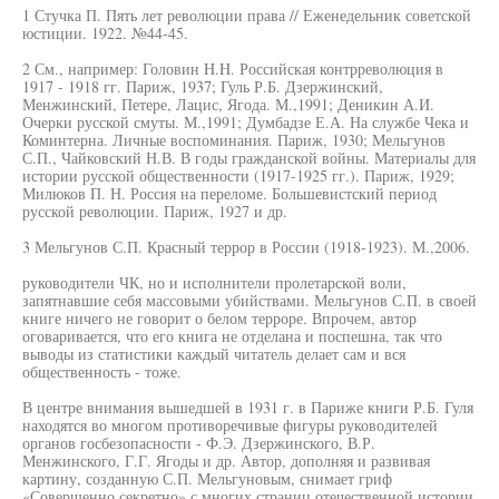
1 Стучка П. Пять лет революции права // Еженедельник советской
юстиции. 1922. №44-45.
2 См., например: Головин H.H. Российская контрреволюция в
1917 - 1918 гг. Париж, 1937; Гуль Р.Б. Дзержинский,
Менжинский, Петере, Лацис, Ягода. М.,1991; Деникин А.И.
Очерки русской смуты. М.,1991; Думбадзе Е.А. На службе Чека и
Коминтерна. Личные воспоминания. Париж, 1930; Мельгунов
С.П., Чайковский Н.В. В годы гражданской войны. Материалы для
истории русской общественности (1917-1925 гг.). Париж, 1929;
Милюков П. Н. Россия на переломе. Большевистский период
русской революции. Париж, 1927 и др.
3 Мельгунов С.П. Красный террор в России (1918-1923). М.,2006.
руководители ЧК, но и исполнители пролетарской воли,
запятнавшие себя массовыми убийствами. Мельгунов С.П. в своей
книге ничего не говорит о белом терроре. Впрочем, автор
оговаривается, что его книга не отделана и поспешна, так что
выводы из статистики каждый читатель делает сам и вся
общественность - тоже.
В центре внимания вышедшей в 1931 г. в Париже книги Р.Б. Гуля
находятся во многом противоречивые фигуры руководителей
органов госбезопасности - Ф.Э. Дзержинского, В.Р.
Менжинского, Г.Г. Ягоды и др. Автор, дополняя и развивая
картину, созданную С.П. Мельгуновым, снимает гриф
«Совершенно секретно» с многих страниц отечественной истории