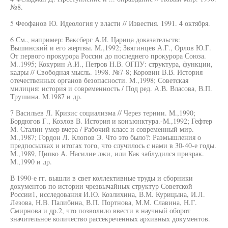
№8.
5 Феофанов Ю. Идеология у власти // Известия. 1991. 4 октября.
6 См., например: Ваксберг А.И. Царица доказательств:
Вышинский и его жертвы. М.,1992; Звягинцев А.Г., Орлов Ю.Г.
От первого прокурора России до последнего прокурора Союза.
М..1995; Кокурин А.И., Петров Н.В. ОГПУ: структура, функции,
кадры // Свободная мысль. 1998. №7-8; Коровин В.В. История
отечественных органов безопасности. М.,1998; Советская
милиция: история и современность / Под ред. А.В. Власова, В.П.
Трушина. М.1987 и др.
7 Васильев Л. Кризис социализма // Через тернии. М.,1990;
Бордюгов Г., Козлов В. История и конъюнктура.-М.,1992; Гефтер
М. Сталин умер вчера / Рабочий класс и современный мир.
М.,1987; Гордон Л. Клопов Э. Что это было?: Размышления о
предпосылках и итогах того, что случилось с нами в 30-40-е годы.
М.,1989, Ципко А. Насилие лжи, или Как заблудился призрак.
М.,1990 и др.
В 1990-е гг. вышли в свет коллективные труды и сборники
документов по истории чрезвычайных структур Советской
России1, исследования И.Ю. Козлихина, В.М. Курицына, И.Л.
Лезова, Н.В. Палибина, В.П. Портнова, М.М. Славина, Н.Г.
Смирнова и др.2, что позволило ввести в научный оборот
значительное количество рассекреченных архивных документов.