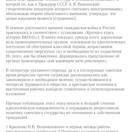
которой он, как и Прокурор СССР А.Я. Вышинский
(теоретические концепции которого считались непогрешимыми),
обосновывая теорию объективного вменения, утверждал, что
целью наказания является устрашение2.
В течение длительного времени гражданская война в России
трактовалась в соответствии с установками «Краткого курса
истории ВКП(б)»3. В книге показана, прежде всего, карательная
роль правоохранительных органов, основанная на идеологических
постулатах об обострении классовой борьбы, возраставшем
сопротивлении свергнутых сил и необходимости их подавления.
Из этого, как бы объективно, формировалось представление об
органах правопорядка «как карающем мече революции».
В литературе указанного периода, да и в последующее советское
время репрессии против сограждан рассматривались как
закономерное и необходимое явление, осуществлявшееся в
интересах трудящихся и общества, а крестьянские волнения и
выступления рабочих находили схематичное и политизированное
изложение.
Научные публикации этого этапа носили в большей степени
идеологическую направленность и оправдывали репрессивную
политику советского государства по отношению к собственным
гражданам4.
1 Крыленко Н.В. Возникновение и первые месяцы работы
революционных трибуналов // Проблемы уголовной политики.