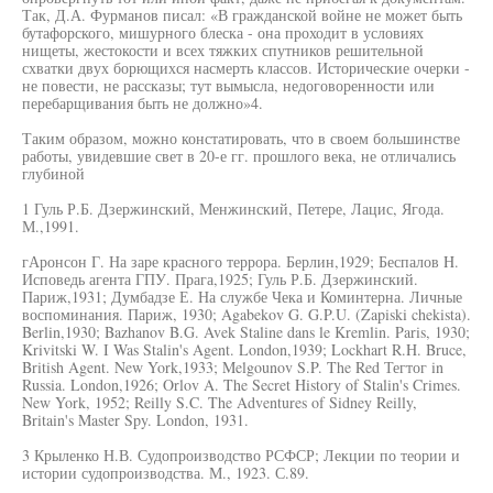
Так, Д.А. Фурманов писал: «В гражданской войне не может быть
бутафорского, мишурного блеска - она проходит в условиях
нищеты, жестокости и всех тяжких спутников решительной
схватки двух борющихся насмерть классов. Исторические очерки -
не повести, не рассказы; тут вымысла, недоговоренности или
перебарщивания быть не должно»4.
Таким образом, можно констатировать, что в своем большинстве
работы, увидевшие свет в 20-е гг. прошлого века, не отличались
глубиной
1 Гуль Р.Б. Дзержинский, Менжинский, Петере, Лацис, Ягода.
М.,1991.
гАронсон Г. На заре красного террора. Берлин,1929; Беспалов H.
Исповедь агента ГПУ. Прага,1925; Гуль Р.Б. Дзержинский.
Париж,1931; Думбадзе Е. На службе Чека и Коминтерна. Личные
воспоминания. Париж, 1930; Agabekov G. G.P.U. (Zapiski chekista).
Berlin,1930; Bazhanov B.G. Avek Staline dans le Kremlin. Paris, 1930;
Krivitski W. I Was Stalin's Agent. London,1939; Lockhart R.H. Bruce,
British Agent. New York,1933; Melgounov S.P. The Red Тегтог in
Russia. London,1926; Orlov A. The Secret History of Stalin's Crimes.
New York, 1952; Reilly S.C. The Adventures of Sidney Reilly,
Britain's Master Spy. London, 1931.
3 Крыленко Н.В. Судопроизводство РСФСР; Лекции по теории и
истории судопроизводства. М., 1923. С.89.