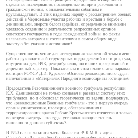
отдельные исследования, посвященные истории революции и
гражданской войны, к знаменательным событиям и
круглым,;датам4. В этих изданиях наряду с рассмотрением боевых
действий в Черноземье участия рабочих и крестьян в борьбе с
деникинцами, зверств белогвардейцев, определенное внимание
уделялось созданию и деятельности репрессивных органов
советского государства в годы гражданской войны, но факты
излагались авторами и составителями в самом общем виде,
зачастую без указания источников5.
Существенное значение для исследования заявленной темы имеют
работы руководителей структурных подразделений юстиции, суда,
внутренних дел, ВЧК, ревтрибуналов, носивших программный и
директивный характер. Показательна в этом плане статья наркома
юстиции РСФСР Д.И. Курского «Основы революционного суда»,
напечатанная в «Материалах Народного комиссариата юстиции»6.
Председатель Революционного военного трибунала республики
К.Х. Данишевский не только создавал и развивал систему этих
трибуналов, но и обосновал теоретически их задачи, подчеркнув,
что «революционные Военные трибуналы - это в первую очередь
органы уничтожения, изоляции, обезвреживания и
терроризирования врагов Рабоче-Крестьянского отечества и только
во вторую очередь - это суды, устанавливающие степень
виновности данного субъекта»7.
В 1920 г. вышла книга члена Коллегии ВЧК М.Я. Лациса
(Судрабса) «Два года борьбы на внутреннем фронте», а спустя год