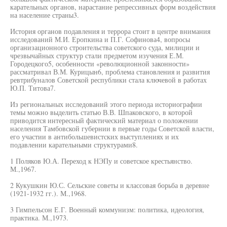
карательных органов, нарастание репрессивных форм воздействия
на население страны3.
История органов подавления и террора стоит в центре внимания
исследований М.И. Еропкина и П.Г. Софинова4, вопросы
организационного строительства советского суда, милиции и
чрезвычайных структур стали предметом изучения Е.М.
Городецкого5, особенности «революционной законности»
рассматривал В.М. Курицын6, проблема становления и развития
ревтрибуналов Советской республики стала ключевой в работах
Ю.П. Титова7.
Из региональных исследований этого периода историографии
темы можно выделить статью В.В. Шпаковского, в которой
приводится интересный фактический материал о положении
населения Тамбовской губернии в первые годы Советской власти,
его участии в антибольшевистских выступлениях и их
подавлении карательными структурами8.
1 Поляков Ю.А. Переход к НЭПу и советское крестьянство.
М.,1967.
2 Кукушкин Ю.С. Сельские советы и классовая борьба в деревне
(1921-1932 гг.). М.,1968.
3 Гимпельсон Е.Г. Военный коммунизм: политика, идеология,
практика. М.,1973.