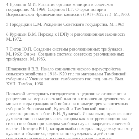
4 Еропкин М.И. Развитие органов милиции в советском
государстве. М.,1969; Софинов П.Г. Очерки истории
Всероссийской Чрезвычайной комиссии (1917-1922 гг.). М.,1960.
5 Городецкий Е.М. Рождение Советского государства. М.,1965.
6 Курицын В.М. Переход к НЭПу и революционная законность.
М.,1972.
7 Титов Ю.П. Создание системы революционных трибуналов.
М.,1963; Он же. Создание системы советских революционных
трибуналов. М.,1983.
Шпаковский В.В. Начало социалистического переустройства
сельского хозяйства в 1918-1920 гг.: по материалам Тамбовской
губернии // Ученые записки тамбовского гос. пед. ин-та. Вып.
XVII. Тамбов, 1958.
Попыткой исследовать государственно-церковные отношения и
репрессивные меры советской власти в отношении духовенства и
мирян в годы гражданской войны на примере трех черноземных
губерний: Воронежской, Курской и Тамбовской, явилась
диссертационная работа В.Н. Дунаева1. Изначально, православное
духовенство рассматривалось автором как контрреволюционная
сила, способная при каждом удобном случае навредить советской
власти. Позиция РПЦ, которая якобы находила поддержку только у
кулаков и «бывших», однозначно осуждалась, а действия
советского правительства признавались правильными и