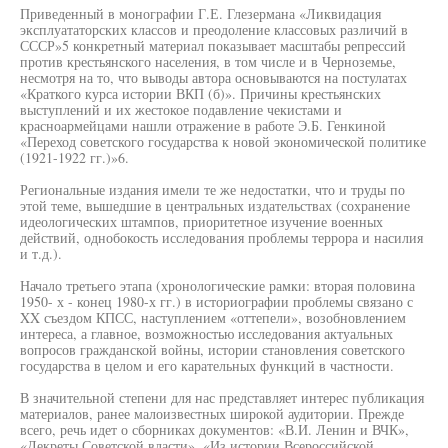
Приведенный в монографии Г.Е. Глезермана «Ликвидация
эксплуататорских классов и преодоление классовых различий в
СССР»5 конкретный материал показывает масштабы репрессий
против крестьянского населения, в том числе и в Черноземье,
несмотря на то, что выводы автора основываются на постулатах
«Краткого курса истории ВКП (б)». Причины крестьянских
выступлений и их жестокое подавление чекистами и
красноармейцами нашли отражение в работе Э.Б. Генкиной
«Переход советского государства к новой экономической политике
(1921-1922 гг.)»6.
Региональные издания имели те же недостатки, что и труды по
этой теме, вышедшие в центральных издательствах (сохранение
идеологических штампов, приоритетное изучение военных
действий, однобокость исследования проблемы террора и насилия
и т.д.).
Начало третьего этапа (хронологические рамки: вторая половина
1950- х - конец 1980-х гг.) в историографии проблемы связано с
XX съездом КПСС, наступлением «оттепели», возобновлением
интереса, а главное, возможностью исследования актуальных
вопросов гражданской войны, истории становления советского
государства в целом и его карательных функций в частности.
В значительной степени для нас представляет интерес публикация
материалов, ранее малоизвестных широкой аудитории. Прежде
всего, речь идет о сборниках документов: «В.И. Ленин и ВЧК»,
«Декреты Советской власти», «Из истории Всероссийской