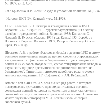
М.,1937. кн.З. С.45.
См.: Крыленко Н.В. Ленин о суде и уголовной политике. М.,1934.
' История ВКП (б). Краткий курс. М.,1938.
4 См.: Алексеев В.Н. Октябрь и гражданская война в ЦЧО.
Воронеж,!932: Кизрин И.Г. Курская парторганизация в эпоху
октября и гражданской войны. Воронеж,1933; Климачев С.,
Чарский Н. Курская область. 1919 год. Курск,1935; Борьба за
Воронеж: Сборник. Воронеж, 1939; Разгром белых под Орлом,
Орел, 1939 и др.
Шестаков A.B. в работе «Классовая борьба в деревне ЦЧО в эпоху
военного коммунизма» впервые привел сведения о крестьянских
выступлениях в Центральном Черноземье в годы гражданской
войны и их силовом подавлении, сделав тенденциозные выводы о
«кулацкой» природе крестьянского сопротивления политике
большевиков'. Типичным примером подобного рода «трудов»
явились исследования П.Г. Софинова2 и АЛ. Кублакова3.
Вместе с тем в 40-е гг. XX века вышел ряд работ, в которых
исследовалась деятельность правоохранительных органов,
содержался ценный материал по основным этапам становления
советской юстиции, включая и чрезвычайные органы. Примером
может служить монография М.И. Кожевникова «История
советского суда»4.