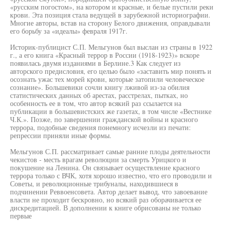
«русским погостом», на котором и красные, и белые пустили реки
крови. Эта позиция стала ведущей в зарубежной историографии.
Многие авторы, встав на сторону Белого движения, оправдывали
его борьбу за «идеалы» февраля 1917г.
Историк-публицист С.П. Мельгунов был выслан из страны в 1922
г., а его книга «Красный террор в России (1918-1923)» вскоре
появилась двумя изданиями в Берлине.3 Как следует из
авторского предисловия, его целью было «заставить мир понять и
осознать ужас тех морей крови, которые затопили человеческое
сознание». Большевики сочли книгу лживой из-за обилия
статистических данных об арестах, расстрелах, пытках, но
особенность ее в том, что автор всякий раз ссылается на
публикации в большевистских же газетах, в том числе «Вестнике
Ч.К.». Позже, по завершении гражданской войны и красного
террора, подобные сведения понемногу исчезли из печати:
репрессии приняли иные формы.
Мельгунов С.П. рассматривает самые ранние плоды деятельности
чекистов - месть врагам революции за смерть Урицкого и
покушение на Ленина. Он связывает осуществление красного
террора только с ВЧК, хотя хорошо известно, что его проводили и
Советы, и революционные трибуналы, находившиеся в
подчинении Реввоенсовета. Автор делает вывод, что завоевание
власти не проходит бескровно, но всякий раз оборачивается ее
дискредитацией. В дополнении к книге обрисованы не только
первые