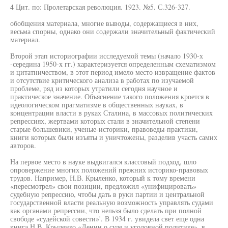
4 Цит. по: Пролетарская революция. 1923. №5. С.326-327.
обобщения материала, многие выводы, содержащиеся в них,
весьма спорны, однако они содержали значительный фактический
материал.
Второй этап историографии исследуемой темы (начало 1930-х
-середина 1950-х гг.) характеризуется определенным схематизмом
и цитатничеством, в этот период имело место извращение фактов
и отсутствие критического анализа в работах по изучаемой
проблеме, ряд из которых утратили сегодня научное и
практическое значение. Объяснение такого положения кроется в
идеологическом прагматизме в общественных науках, в
концентрации власти в руках Сталина, в массовых политических
репрессиях, жертвами которых стали в значительной степени
старые большевики, ученые-историки, правоведы-практики,
книги которых были изъяты и уничтожены, разделив участь самих
авторов.
На первое место в науке выдвигался классовый подход, шло
опровержение многих положений прежних историко-правовых
трудов. Например, Н.В. Крыленко, который к тому времени
«пересмотрел» свои позиции, предложил «унифицировать»
судебную репрессию, чтобы дать в руки партии и центральной
государственной власти реальную возможность управлять судами
как органами репрессии, что нельзя было сделать при полной
свободе «судейской совести»'. В 1934 г. увидела свет еще одна
книга Н.В. Крыленко «Ленин о суде и уголовной политике», в