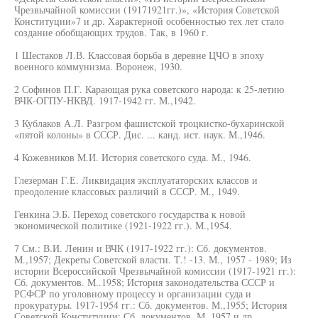
Чрезвычайной комиссии (19171921гг.)», «История Советской
Конституции»7 и др. Характерной особенностью тех лет стало
создание обобщающих трудов. Так, в 1960 г.
1 Шестаков Л.В. Классовая борьба в деревне ЦЧО в эпоху
военного коммунизма. Воронеж, 1930.
2 Софинов П.Г. Карающая рука советского народа: к 25-летию
ВЧК-ОГПУ-НКВД. 1917-1942 гг. М.,1942.
3 Кублаков А.Л. Разгром фашистской троцкистко-бухаринской
«пятой колоны» в СССР. Дис. ... канд. ист. наук. М.,1946.
4 Кожевников М.И. История советского суда. М., 1946.
Глезерман Г.Е. Ликвидация эксплуататорских классов и
преодоление классовых различий в СССР. М., 1949.
Генкина Э.Б. Переход советского государства к новой
экономической политике (1921-1922 гг.). М.,1954.
7 См.: В.И. Ленин и ВЧК (1917-1922 гг.): Сб. документов.
М.,1957; Декреты Советской власти. Т.! -13. М., 1957 - 1989; Из
истории Всероссийской Чрезвычайной комиссии (1917-1921 гг.):
Сб. документов. М..1958; История законодательства СССР и
РСФСР по уголовному процессу и организации суда и
прокуратуры. 1917-1954 гг.: Сб. документов. М.,1955; История
Советской Конституции: Сб. документов. М.,1957 и др.