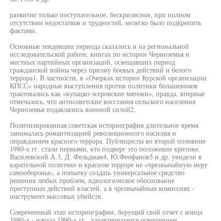
развитие только поступательное, бескризисное, при полном
отсутствии недостатков и трудностей, нелегко было подкрепить
фактами.
Основные тенденции периода сказались и на региональной
исследовательской работе, книгах по истории Черноземья и
местных партийных организаций, освещавших период
гражданской войны через призму боевых действий и белого
террора1. В частности, в «Очерках истории Курской организации
КПСС» народные выступления против политики большевиков
трактовались как «кулацко-эсеровские мятежи», правда, впервые
отмечалось, что антисоветские восстания сельского населения
Черноземья подавлялись военной силой2.
Политизированная советская историография длительное время
занималась романтизацией революционного насилия и
оправданием красного террора. Публицисты во второй половине
1980-х гг. стали первыми, кто подверг это положение критике.
Василевский А.3, Д. Фельдман4, Ю.Феофанов5 и др. увидели в
карательной политике и красном терроре не «чрезвычайную меру
самообороны», а попытку создать универсальное средство
решения любых проблем, идеологическое обоснование
преступных действий властей, а в чрезвычайных комиссиях -
инструмент массовых убийств.
Современный этап историографии, берущий свой отчет с конца
1980-х - начала 1990-х гг., характеризуется освещением