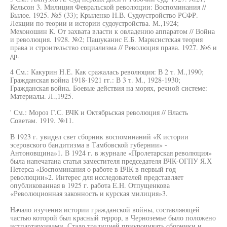
Кельсон 3. Милиция Февральской революции: Воспоминания //
Былое. 1925. №5 (33); Крыленко Н.В. Судоустройство РСФР.
Лекции по теории и истории судоустройства. М.,1924;
Мехоношин К. От захвата власти к овладению аппаратом // Война
и революция. 1928. №2; Пашуканис Е.Б. Марксистская теория
права и строительство социализма // Революция права. 1927. №6 и
др.
4 См.: Какурин Н.Е. Как сражалась революция: В 2 т. М.,1990;
Гражданская война 1918-1921 гг.: В 3 т. М., 1928-1930;
Гражданская война. Боевые действия на морях, речной системе:
Материалы. Л.,1925.
' См.: Мороз Г.С. ВЧК и Октябрьская революция // Власть
Советам. 1919. №11.
В 1923 г. увидел свет сборник воспоминаний «К истории
эсеровского бандитизма в Тамбовской губернии» -
Антоновщина»1. В 1924 г. в журнале «Пролетарская революция»
была напечатана статья заместителя председателя ВЧК-ОГПУ Я.Х
Петерса «Воспоминания о работе в ВЧК в первый год
революции»2. Интерес для исследователей представляет
опубликованная в 1925 г. работа E.H. Отпущенкова
«Революционная законность и курская милиция»3.
Начало изучения истории гражданской войны, составляющей
частью которой был красный террор, в Черноземье было положено
истпартархивами. Стало традицией приурочивать сборники и