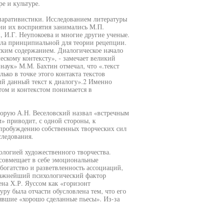
е и культуре.
мпаративистики. Исследованием литературы
рии их восприятия занимались М.П.
 И.Г. Неупокоева и многие другие ученые.
тала принципиальной для теории рецепции.
ким содержанием. Диалогическое начало
скому контексту», - замечает великий
наук» М.М. Бахтин отмечал, что «.текст
лько в точке этого контакта текстов
й данный текст к диалогу».2 Именно
ом и контекстом понимается в
торую А.Н. Веселовский назвал «встречным
» приводит, с одной стороны, к
к пробуждению собственных творческих сил
следования.
ологией художественного творчества.
совмещает в себе эмоциональные
богатство и разветвленность ассоциаций,
Важнейший психологический фактор
ена Х.Р. Яуссом как «горизонт
ру была отчасти обусловлена тем, что его
явшие «хорошо сделанные пьесы». Из-за