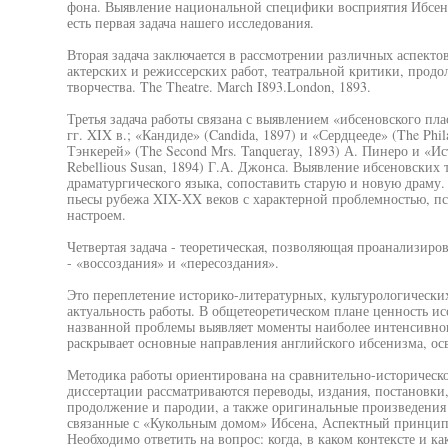
фона. Выявление национальной специфики восприятия Ибсена 
есть первая задача нашего исследования.
Вторая задача заключается в рассмотрении различных аспектов
актерских и режиссерских работ, театральной критики, прод
творчества. The Theatre. March I893.London, 1893.
Третья задача работы связана с выявлением «ибсеновского пла
гг. XIX в.; «Кандиде» (Candida, 1897) и «Сердцееде» (The Phi
Тэнкерей» (The Second Mrs. Tanqueray, 1893) А. Пинеро и «И
Rebellious Susan, 1894) Г.А. Джонса. Выявление ибсеновских
драматургического языка, сопоставить старую и новую драму
пьесы рубежа XIX-XX веков с характерной проблемностью, п
настроем.
Четвертая задача - теоретическая, позволяющая проанализир
- «воссоздания» и «пересоздания».
Это переплетение историко-литературных, культурологически
актуальность работы. В общетеоретическом плане ценность ис
названной проблемы выявляет моменты наиболее интенсивног
раскрывает основные направления английского ибсенизма, ос
Методика работы ориентирована на сравнительно-историческо
диссертации рассматриваются переводы, издания, постановки,
продолжение и пародии, а также оригинальные произведения а
связанные с «Кукольным домом» Ибсена, Аспектный принцип 
Необходимо ответить на вопрос: когда, в каком контексте и к