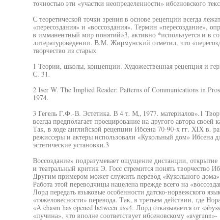
точностью эти «участки неопределенности» ибсеновского текс
С теоретической точки зрения в основе рецепции всегда леж
«пересоздания» и «воссоздания». Термин «пересоздание», оп
в имманентный мир понятий»3, активно *используется и в с
литературоведении. В.М. Жирмунский отметил, что «пересозда
творчество из старых
1 Теории, школы, концепции. Художественная рецепция и герм
С. 31.
2 Iser W. The Implied Reader: Patterns of Communications in Pros
1974.
3 Гегель Г.Ф.-В. Эстетика. В 4 т. М„ 1977. материалов».1 Тво
всегда предполагает проецирование на другого автора своей 
Так, в ходе английской рецепции Ибсена 70-90-х гг. XIX в. р
режиссеры и актеры использовали «Кукольный дом» Ибсена дл
эстетические установки.3
Воссоздание» подразумевает ощущение дистанции, открытие «
и театральный критик Э. Госс стремится понять творчество Иб
Другим примером может служить перевод «Кукольного дома»
Работа этой переводчицы нацелена прежде всего на «воссозд
Лорд передать языковые особенности датско-норвежского язы
«тяжеловесности» перевода. Так, в третьем действии, где Нор
«А chasm has opened between us»4. Лорд отказывается от «abys
«пучина», что вполне соответствует ибсеновскому «avgrunn»-