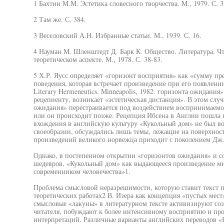
1 Бахтин М.М. Эстетика словесного творчества. M., 1979. С. 3
2 Там же. С. 384.
3 Веселовский А.Н. Избранные статьи. М., 1939. С. 16.
4 Науман М. Шленштедт Д. Барк К. Общество. Литература. Чт
теоретическом аспекте. М., 1978. С. 38-83.
5 Х.Р. Яусс определяет «горизонт восприятия» как «сумму пр
поведения, которая встречает произведение при его появлении»
Literary Hermeneutics. Minneapolis, 1982. горизонта ожидания
рецепиенту, возникает «эстетическая дистанция». В этом слу
ожидания» перестраивается под воздействием воспринимаемог
или он происходит позже. Рецепция Ибсена в Англии пошла 
вхождения в английскую культуру «Кукольный дом» не был во
своеобразии, обсуждались лишь темы, лежащие на поверхнос
произведений великого норвежца приходит с поколением Дж
Однако, в постепенном открытии «горизонтов ожидания» и со
шедевров, «Кукольный дом» как выдающееся произведение ми
современником человечества»1.
Проблема смысловой неразрешимости, которую ставит текст пе
теоретических работах2 В. Изера как концепция «пустых мест
смысловые «лакуны» в литературном тексте активизируют со
читателя, побуждают к более интенсивному восприятию и пр
интерпретаций. Различные варианты английских переводов «