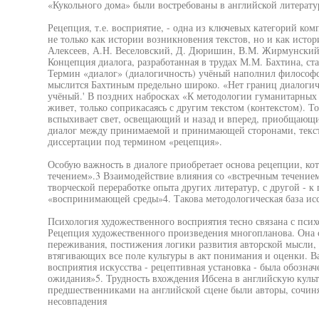
«Кукольного дома» были востребованы в английской литератур
Рецепция, т.е. восприятие, - одна из ключевых категорий ко
не только как истории возникновения текстов, но и как исто
Алексеев, А.Н. Веселовский, Д. Дюришин, В.М. Жирмунский,
Концепция диалога, разработанная в трудах М.М. Бахтина, с
Термин «диалог» (диалогичность) учёный наполнил философс
мыслится Бахтиным предельно широко. «Нет границ диалогиче
учёный.' В поздних набросках «К методологии гуманитарных 
живет, только соприкасаясь с другим текстом (контекстом). То
вспыхивает свет, освещающий и назад и вперед, приобщающи
диалог между принимаемой и принимающей сторонами, текст
диссертации под термином «рецепция».
Особую важность в диалоге приобретает основа рецепции, ко
течением».3 Взаимодействие влияния со «встречным течением
творческой переработке опыта других литератур, с другой - 
«воспринимающей среды»4. Такова методологическая база ис
Психология художественного восприятия тесно связана с псих
Рецепция художественного произведения многопланова. Она 
переживания, постижения логики развития авторской мысли, 
втягивающих все поле культуры в акт понимания и оценки. 
восприятия искусства - рецептивная установка - была обознач
ожидания»5. Трудность вхождения Ибсена в английскую культу
предшественниками на английской сцене были авторы, сочин
несовпадения