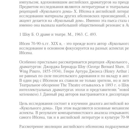
импульсом, вдохновившим английских драматургов на преод
Предметом исследования являются литературные и театральные
рецепцией «Кукольного дома» X. Ибсена в английской литерату
исследовании материалы других ибсеновских произведений, 
акцент делается на «Кукольный дом». Именно эта пьеса стала 
именно она вызвала наибольший общественный резонанс в А
1 Шоу Б. О драме и театре. М., 1963. С. 493.
Ибсен 70-90-х.гг. XIX в, - это прежде всего автор «Кукольно
исследование в основном фокусируется на разных аспектах р
Ибсена.
Особенно пристально рассматривается рецепция «Кукольного 
драматургов: Джорджа Бернарда Шоу (George Bernard Shaw, 1
Wing Pinero, 1855-1934), Генри Артура Джонса (Henry Arthur J
не равных по силе писательского дарования и по вкладу в анг
В один ряд с Ибсеном их ставили не только зрители, но и лит
Театральное обозрение The Theatre отзывалось в 1893 г. о Шо
интеллектуальных драматургах эпохи и представителях "новой
seriousness).1 Данный ряд авторов выстраивается в диссертаци
Цель исследования состоит в изучении диалога английской 
«Кукольного дома». При этом выделяются основные механизм
аспекты. В результате компаративистского анализа открывают
самого Ибсена, так и в английской литературе и культуре 70-90
Рассмотрение эволюции английского ибсенизма подразумевае