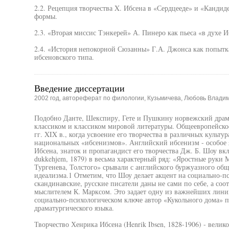
2.2. Рецепция творчества X. Ибсена в «Сердцееде» и «Кандид
формы.
2.3. «Вторая миссис Тэнкерей» А. Пинеро как пьеса «в духе И
2.4. «История непокорной Сюзанны» Г.А. Джонса как попытк
ибсеновского типа.
Введение диссертации
2002 год, автореферат по филологии, Кузьмичева, Любовь Влади
Подобно Данте, Шекспиру, Гете и Пушкину норвежский драм
классиком и классиком мировой литературы. Общеевропейское
гг. XIX в., когда усвоение его творчества в различных культ
национальных «ибсенизмов». Английский ибсенизм - особое
Ибсена, знаток и пропагандист его творчества Дж. Б. Шоу вкл
dukkehjem, 1879) в весьма характерный ряд: «Яростные руки М
Тургенева, Толстого» срывали с английского буржуазного об
идеализма.1 Отметим, что Шоу делает акцент на социально-п
скандинавские, русские писатели даны не сами по себе, а соо
мыслителем К. Марксом. Это задает одну из важнейших лини
социально-психологическом ключе автор «Кукольного дома» п
драматургического языка.
Творчество Хенрика Ибсена (Henrik Ibsen, 1828-1906) - вели