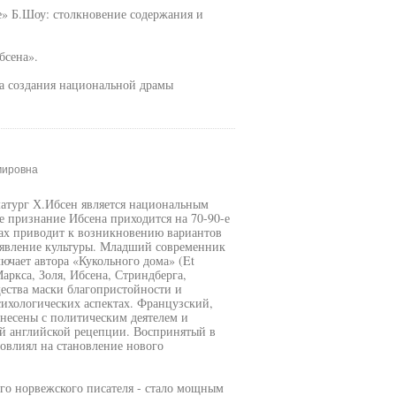
е» Б.Шоу: столкновение содержания и
бсена».
а создания национальной драмы
мировна
атург Х.Ибсен является национальным
 признание Ибсена приходится на 70-90-е
урах приводит к возникновению вариантов
 явление культуры. Младший современник
ючает автора «Кукольного дома» (Et
аркса, Золя, Ибсена, Стриндберга,
щества маски благопристойности и
сихологических аспектах. Французский,
тнесены с политическим деятелем и
й английской рецепции. Воспринятый в
овлиял на становление нового
кого норвежского писателя - стало мощным