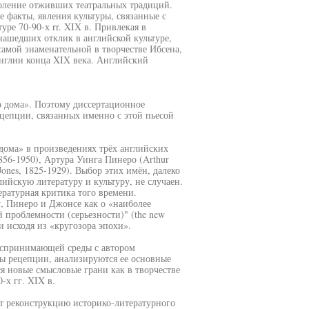
оление отживших театральных традиций.
 факты, явления культуры, связанные с
ре 70-90-х rr. XIX в. Привлекая в
нашедших отклик в английской культуре,
самой знаменательной в творчестве Ибсена,
нглии конца XIX века. Английский
го дома». Поэтому диссертационное
ецепции, связанных именно с этой пьесой
дома» в произведениях трёх английских
856-1950), Артура Уинга Пинеро (Arthur
ones, 1825-1929). Выбор этих имён, далеко
лийскую литературу и культуру, не случаен.
ературная критика того времени.
у, Пинеро и Джонсе как о «наиболее
 проблемности (серьезности)" (the new
и исходя из «кругозора эпохи».
воспринимающей среды с автором
ы рецепции, анализируются ее основные
ся новые смысловые грани как в творчестве
-х гг. XIX в.
т реконструкцию историко-литературного