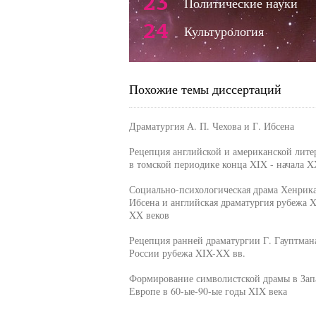
23
Политические науки
24
Культурология
Похожие темы диссертаций
Драматургия А. П. Чехова и Г. Ибсена
Рецепция английской и американской лите
в томской периодике конца XIX - начала X
Социально-психологическая драма Хенрик
Ибсена и английская драматургия рубежа X
XX веков
Рецепция ранней драматургии Г. Гауптман
России рубежа XIX-XX вв.
Формирование символистской драмы в Зап
Европе в 60-ые-90-ые годы XIX века