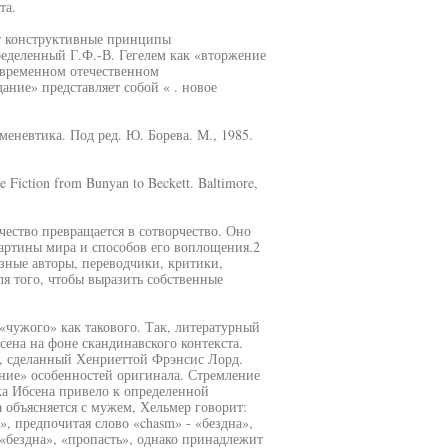
та.
ат конструктивные принципы
ределенный Г.Ф.-В. Гегелем как «вторжение
овременном отечественном
ние» представляет собой « . новое
еневтика. Под ред. Ю. Борева. М., 1985.
e Fiction from Bunyan to Beckett. Baltimore,
рчество превращается в сотворчество. Оно
картины мира и способов его воплощения.2
азные авторы, переводчики, критики,
я того, чтобы выразить собственные
чужого» как такового. Так, литературный
сена на фоне скандинавского контекста.
, сделанный Хенриеттой Фрэнсис Лорд.
ание» особенностей оригинала. Стремление
ка Ибсена привело к определенной
а объясняется с мужем, Хельмер говорит:
s», предпочитая слово «chasm» - «бездна»,
 «бездна», «пропасть», однако принадлежит