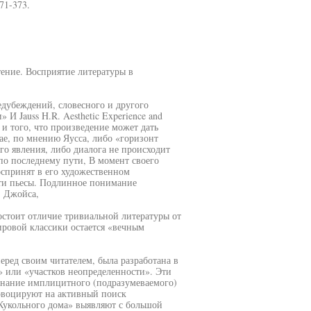
71-373.
ение. Восприятие литературы в
едубеждений, словесного и другого
 И Jauss H.R. Aesthetic Experience and
» и того, что произведение может дать
чае, по мнению Яусса, либо «горизонт
о явления, либо диалога не происходит
по последнему пути, В момент своего
спринят в его художественном
ти пьесы. Подлинное понимание
. Джойса,
стоит отличие тривиальной литературы от
ровой классики остается «вечным
ред своим читателем, была разработана в
» или «участков неопределенности». Эти
знание имплицитного (подразумеваемого)
овоцируют на активный поиск
Кукольного дома» выявляют с большой