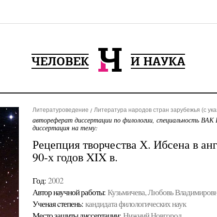
Литературоведение
Литература народов стран зарубежья (с ук
автореферат диссертации по филологии, специальность ВАК 
диссертация на тему:
Рецепция творчества Х. Ибсена в ан
90-х годов XIX в.
Год:
2002
Автор научной работы:
Кузьмичева, Любовь Владимиров
Ученая cтепень:
кандидата филологических наук
Место защиты диссертации:
Нижний Новгород