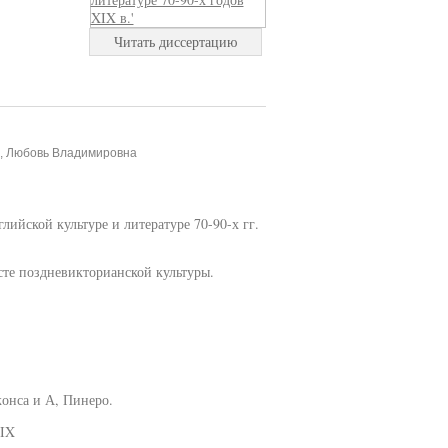
Читать диссертацию
а, Любовь Владимировна
лийской культуре и литературе 70-90-х гг.
ксте поздневикторианской культуры.
жонса и А, Пинеро.
XIX