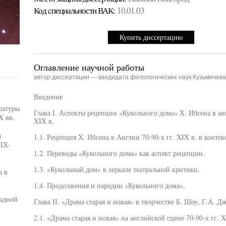
Код cпециальности ВАК:
10.01.03
Купить диссертацию
Оглавление научной работы
автор диссертации — кандидата филологических наук Кузьмичев
Введение
ратуры
Глава I. Аспекты рецепции «Кукольного дома» X. Ибсена в анг
X вв.
XIX в,
а
1.1. Рецепция X. Ибсена в Англии 70-90-х гг. XIX в. в конте
IX-
1.2. Переводы «Кукольного дома» как аспект рецепции.
1.3. «Кукольный дом» в зеркале театральной критики.
а в
1.4. Продолжения и пародии «Кукольного дома».
адной
Глава II. «Драма старая и новая» в творчестве Б. Шоу, Г.А. Д
2.1. «Драма старая и новая» на английской сцене 70-90-х гг. 