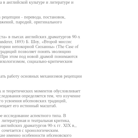
в английской культуре и литературе и
 рецепции - перевода, постановок,
олжений, пародий, оригинального
ста» в пьесах английских драматургов 90-х
landerer, 1893) Б. Шоу, «Второй миссис
стории непокорной Сюзанны» (The Case of
 традиций позволяет понять эволюцию
. При этом под новой драмой понимаются
сихологизмом, социально-критическим
овать работу основных механизмов рецепции
х и теоретических моментов обусловливает
следования определяется тем, что изучение
о усвоения ибсеновских традиций,
вещает его истинный масштаб.
е исследование аспектного типа. В
 литературная и театральная критика,
нглийских драматургов 90-х гг. XIX в,,
сочетается с хронологическим.
акие именно особенности ибсеновского