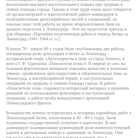
воспитанию высокого наступательного порыва при прорыве и
снятии блокады города. Однако в этом труде очень мало говорится
об организаторской и идеологической работе командиров и
политработников артиллерийских частей и соединений, не
показан опыт этой работы во время оборонительных боев на
дальних подступах к Ленинграду. Этот же недостаток присущ и
для сборника «Партийно-политическая работа в период битвы за
Ленинград (1941-1944 гг.)»2.
В конце 70 - начале 80-х годов были опубликованы две работы,
посвященные роли артиллерии в битве за Ленинград -
исторический очерк «Артиллеристы в боях за город Ленина» и
книга Г.Ф. Одинцова «Повелители огня»3. В первой из них на
большом фактическом материале показаны мужество и воинское
умение, проявленное артиллеристами в оборонительных боях за
Ленинград, в контрбатарейной борьбе, в наступательных
операциях по прорыву и снятию блокады города. В работе
«Повелители огня» содержится интересный материал о принятии
решений об использовании артиллерии в наступательных
операциях, о работе штаба командующего артиллерией
Ленинградского фронта.
Большинство военно-исторических и историко-партийных работ о
Ленинградской битве, написанных в 40 - 80-х годах, были
подчинены государственной политике и идеологии. В них
доминирует подчеркивание руководящей роли коммунистической
партии в достижении победы в сражениях за Ленинград. Они
несли на себе конъюнктурное влияние времени, что в