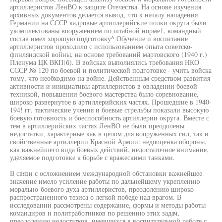
артиллеристов ЛенВО к защите Отечества. На основе изучения
архивных документов делается вывод, что к началу нападения
Германии на СССР кадровые артиллерийские полки округа были
укомплектованы вооружением по штабной норме1, командный
состав имел хорошую подготовку^ Обучение и воспитание
артиллеристов проходило с использованием опыта советско-
финляндской войны, на основе требований мартовского (1940 г.)
Пленума ЦК ВКП(б). В войсках выполнялись требования НКО
СССР № 120 по боевой и политической подготовке - учить войска
тому, что необходимо на войне. Действенным средством развития
активности и инициативы артиллеристов в овладении боевой
техникой, повышении боевого мастерства было соревнование,
широко развернутое в артиллерийских частях. Прошедшие в 1940-
194! гг. тактические учения и боевые стрельбы показали высокую
боевую готовность и боеспособность артиллерии округа. Вместе с
тем в артиллерийских частях ЛенВО не были преодолены
недостатки, характерные как в целом для вооруженных сил, так и
свойственные артиллерии Красной Армии: недооценка обороны,
как важнейшего вида боевых действий, недостаточное внимание,
уделяемое подготовке к борьбе с вражескими танками.
В связи с осложнением международной обстановки важнейшее
значение имело усиление работы по дальнейшему укреплению
морально-боевого духа артиллеристов, преодолению широко
распространенного тезиса о легкой победе над врагом. В
исследовании рассмотрены содержание, формы и методы работы
командиров и политработников по решению этих задач,
преодолению недостатков, имевшихся в воспитательной работе с