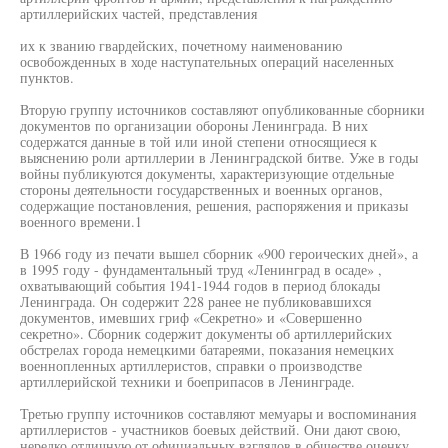
артиллерийских частей, представления
их к званию гвардейских, почетному наименованию
освобожденных в ходе наступательных операций населенных
пунктов.
Вторую группу источников составляют опубликованные сборники
документов по организации обороны Ленинграда. В них
содержатся данные в той или иной степени относящиеся к
выяснению роли артиллерии в Ленинградской битве. Уже в годы
войны публикуются документы, характеризующие отдельные
стороны деятельности государственных и военных органов,
содержащие постановления, решения, распоряжения и приказы
военного времени.1
В 1966 году из печати вышел сборник «900 героических дней», а
в 1995 году - фундаментальный труд «Ленинград в осаде» ,
охватывающий события 1941-1944 годов в период блокады
Ленинграда. Он содержит 228 ранее не публиковавшихся
документов, имевших гриф «Секретно» и «Совершенно
секретно». Сборник содержит документы об артиллерийских
обстрелах города немецкими батареями, показания немецких
военнопленных артиллеристов, справки о производстве
артиллерийской техники и боеприпасов в Ленинграде.
Третью группу источников составляют мемуары и воспоминания
артиллеристов - участников боевых действий. Они дают свою,
нередко отличную от официальных взглядов в обществе оценку