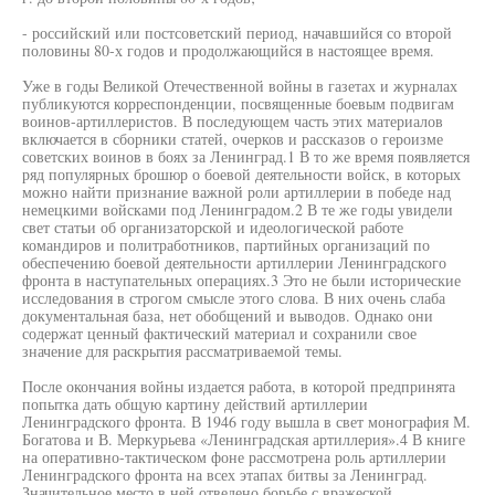
- российский или постсоветский период, начавшийся со второй
половины 80-х годов и продолжающийся в настоящее время.
Уже в годы Великой Отечественной войны в газетах и журналах
публикуются корреспонденции, посвященные боевым подвигам
воинов-артиллеристов. В последующем часть этих материалов
включается в сборники статей, очерков и рассказов о героизме
советских воинов в боях за Ленинград.1 В то же время появляется
ряд популярных брошюр о боевой деятельности войск, в которых
можно найти признание важной роли артиллерии в победе над
немецкими войсками под Ленинградом.2 В те же годы увидели
свет статьи об организаторской и идеологической работе
командиров и политработников, партийных организаций по
обеспечению боевой деятельности артиллерии Ленинградского
фронта в наступательных операциях.3 Это не были исторические
исследования в строгом смысле этого слова. В них очень слаба
документальная база, нет обобщений и выводов. Однако они
содержат ценный фактический материал и сохранили свое
значение для раскрытия рассматриваемой темы.
После окончания войны издается работа, в которой предпринята
попытка дать общую картину действий артиллерии
Ленинградского фронта. В 1946 году вышла в свет монография М.
Богатова и В. Меркурьева «Ленинградская артиллерия».4 В книге
на оперативно-тактическом фоне рассмотрена роль артиллерии
Ленинградского фронта на всех этапах битвы за Ленинград.
Значительное место в ней отведено борьбе с вражеской