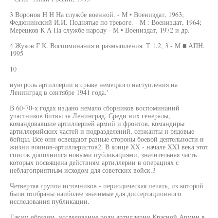
3 Воронов Н Н На службе военной. - М • Воениздат, 1963;
Федюнинский И.И. Поднятые по тревоге. - М : Воениздат, 1964;
Мерецков К А На службе народу - М • Воениздат, 1972 и др.
4 Жуков Г К. Воспоминания и размышления. Т 1,2, 3 - М ■ АПН,
1995
10
ную роль артиллерии в срыве немецкого наступления на
Ленинград в сентябре 1941 года.'
В 60-70-х годах издано немало сборников воспоминаний
участников битвы за Ленинград. Среди них генералы,
командовавшие артиллерией армий и фронтов, командиры
артиллерийских частей и подразделений, сержанты и рядовые
бойцы. Все они освещают разные стороны боевой деятельности и
жизни воинов-артиллеристов2. В конце XX - начале XXI века этот
список дополнился новыми публикациями, значительная часть
которых посвящена действиям артиллерии в операциях с
неблагоприятным исходом для советских войск.3
Четвертая группа источников - периодическая печать, из которой
были отобраны наиболее значимые для диссертационного
исследования публикации.
Таким образом, исследование роли артиллерии Красной Армии в