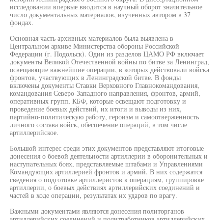
исследовании впервые вводится в научный оборот значительное
число документальных материалов, изученных автором в 37
фондах.
Основная часть архивных материалов была выявлена в
Центральном архиве Министерства обороны Российской
Федерации (г. Подольск). Один из разделов ЦАМО РФ включает
документы Великой Отечественной войны по битве за Ленинград,
освещающие важнейшие операции, в которых действовали войска
фронтов, участвующих в Ленинградской битве. В фонды
включены документы Ставки Верховного Главнокомандования,
командования Северо-Западного направления, фронтов, армий,
оперативных групп, КБФ, которые освещают подготовку и
проведение боевых действий, их итоги и выводы из них,
партийно-политическую работу, героизм и самоотверженность
личного состава войск, обеспечение операций, в том числе
артиллерийское.
Большой интерес среди этих документов представляют итоговые
донесения о боевой деятельности артиллерии в оборонительных и
наступательных боях, представляемые штабами и Управлениями
Командующих артиллерией фронтов и армий. В них содержатся
сведения о подготовке артиллеристов к операциям, группировке
артиллерии, о боевых действиях артиллерийских соединений и
частей в ходе операции, результатах их ударов по врагу.
Важными документами являются донесения политорганов
артиллерийских соединений и политработников артиллерийских