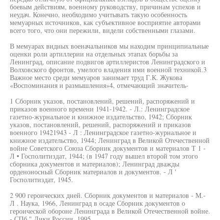
боевым действиям, военному руководству, причинам успехов и
неудач. Конечно, необходимо учитывать такую особенность
мемуарных источников, как субъективное восприятие авторами
всего того, что они пережили, видели собственными глазами.
В мемуарах видных военачальников мы находим принципиальные
оценки роли артиллерии на отдельных этапах борьбы за
Ленинград, описание подвигов артиллеристов Ленинградского и
Волховского фронтов, умелого владения ими военной техникой.3
Важное место среди мемуаров занимает труд Г.К. Жукова
«Воспоминания и размышления»4, отмечающий значитель-
1 Сборник указов, постановлений, решений, распоряжений и
приказов военного времени 1941-1942. - Л.: Ленинградское
газетно-журнальное и книжное издательство, 1942; Сборник
указов, постановлений, решений, распоряжений и приказов
военного 19421943 - Л : Ленинградское газетно-журнальное и
книжное издательство, 1944; Ленинград в Великой Отечественной
войне Советского Союза Сборник документов и материалов Т 1 -
Л • Госполитиздат, 1944; (в 1947 году вышел второй том этого
сборника документов и материалов); Ленинград дважды
орденоносный Сборник материалов и документов. - Л '
Госполитиздат, 1945.
2 900 героических дней. Сборник документов и материалов - М.-
Л . Наука, 1966, Ленинград в осаде Сборник документов о
героической обороне Ленинграда в Великой Отечественной войне.
- СПб." Лики России, 1995