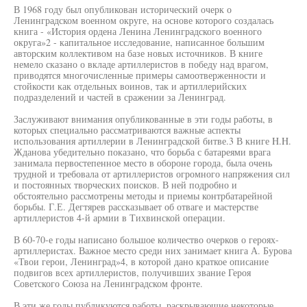
В 1968 году был опубликован исторический очерк о
Ленинградском военном округе, на основе которого создалась
книга - «История ордена Ленина Ленинградского военного
округа»2 - капитальное исследование, написанное большим
авторским коллективом на базе новых источников. В книге
немело сказано о вкладе артиллеристов в победу над врагом,
приводятся многочисленные примеры самоотверженности и
стойкости как отдельных воинов, так и артиллерийских
подразделений и частей в сражении за Ленинград.
Заслуживают внимания опубликованные в эти годы работы, в
которых специально рассматриваются важные аспекты
использования артиллерии в Ленинградской битве.3 В книге H.H.
Жданова убедительно показано, что борьба с батареями врага
занимала первостепенное место в обороне города, была очень
трудной и требовала от артиллеристов огромного напряжения сил
и постоянных творческих поисков. В ней подробно и
обстоятельно рассмотрены методы и приемы контрбатарейной
борьбы. Г.Е. Дегтярев рассказывает об отваге и мастерстве
артиллеристов 4-й армии в Тихвинской операции.
В 60-70-е годы написано большое количество очерков о героях-
артиллеристах. Важное место среди них занимает книга А. Бурова
«Твои герои, Ленинград»4, в которой дано краткое описание
подвигов всех артиллеристов, получивших звание Героя
Советского Союза на Ленинградском фронте.
В эти же годы публикуются работы, раскрывающие некоторые