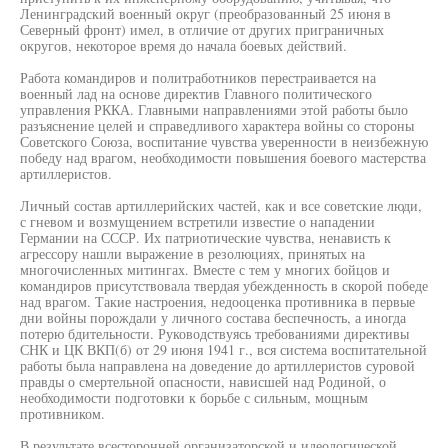
Ленинградский военный округ (преобразованный 25 июня в
Северный фронт) имел, в отличие от других приграничных
округов, некоторое время до начала боевых действий.
Работа командиров и политработников перестраивается на
военный лад на основе директив Главного политического
управления РККА. Главными направлениями этой работы было
разъяснение целей и справедливого характера войны со стороны
Советского Союза, воспитание чувства уверенности в неизбежную
победу над врагом, необходимости повышения боевого мастерства
артиллеристов.
Личный состав артиллерийских частей, как и все советские люди,
с гневом и возмущением встретили известие о нападении
Германии на СССР. Их патриотические чувства, ненависть к
агрессору нашли выражение в резолюциях, принятых на
многочисленных митингах. Вместе с тем у многих бойцов и
командиров присутствовала твердая убежденность в скорой победе
над врагом. Такие настроения, недооценка противника в первые
дни войны порождали у личного состава беспечность, а иногда
потерю бдительности. Руководствуясь требованиями директивы
СНК и ЦК ВКП(б) от 29 июня 1941 г., вся система воспитательной
работы была направлена на доведение до артиллеристов суровой
правды о смертельной опасности, нависшей над Родиной, о
необходимости подготовки к борьбе с сильным, мощным
противником.
В результате всесторонней организаторской и идеологической