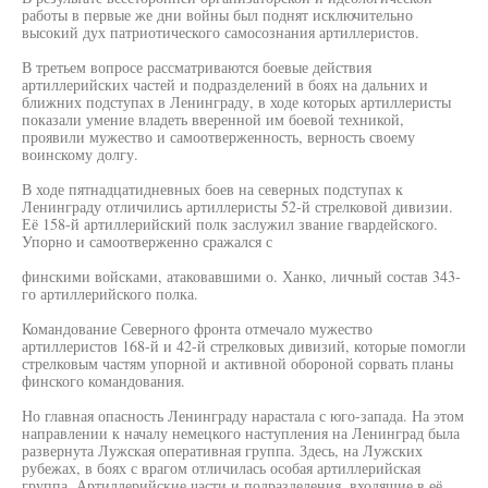
работы в первые же дни войны был поднят исключительно
высокий дух патриотического самосознания артиллеристов.
В третьем вопросе рассматриваются боевые действия
артиллерийских частей и подразделений в боях на дальних и
ближних подступах в Ленинграду, в ходе которых артиллеристы
показали умение владеть вверенной им боевой техникой,
проявили мужество и самоотверженность, верность своему
воинскому долгу.
В ходе пятнадцатидневных боев на северных подступах к
Ленинграду отличились артиллеристы 52-й стрелковой дивизии.
Её 158-й артиллерийский полк заслужил звание гвардейского.
Упорно и самоотверженно сражался с
финскими войсками, атаковавшими о. Ханко, личный состав 343-
го артиллерийского полка.
Командование Северного фронта отмечало мужество
артиллеристов 168-й и 42-й стрелковых дивизий, которые помогли
стрелковым частям упорной и активной обороной сорвать планы
финского командования.
Но главная опасность Ленинграду нарастала с юго-запада. На этом
направлении к началу немецкого наступления на Ленинград была
развернута Лужская оперативная группа. Здесь, на Лужских
рубежах, в боях с врагом отличилась особая артиллерийская
группа. Артиллерийские части и подразделения, входящие в её