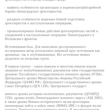
- выявить особенности организации и ведения контрбатарейной
борьбы ленинградских артиллеристов;
- раскрыть особенности морально-боевой подготовки
артиллеристов к наступательным операциям;
- проанализировать боевые действия артиллерийских частей и
соединений в наступательных операциях Ленинградского и
Волховского фронтов.
Источниковая база. Для написании диссертационного
исследования автор использовал широкий круг источников как
архивных, так и опубликованных. Все источники можно
разделить на несколько групп.
В первую группу - самую важную и многочисленную вошли
сведения из неопубликованных документов пяти государственных
архивов: Российского государственного военного архива (РГВА),
Центрального архива Министерства обороны Российской
Федерации (ЦАМО РФ), Центрального государственного архива
Санкт-Петербурга (ЦГА СПб), Центрального государст-
венного архива историко-политических документов (ЦГАИПД
СПб), архива штаба Ленинградского военного округа (АШ ЛВО),
в также архива Военно-исторического музея артиллерии,
инженерных войск и войск связи (ВИМА-ИВС) и фондов музея
истории Ленинградского военного округа. В диссертационном