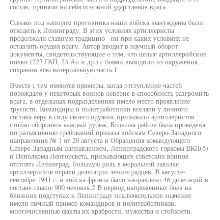
состав, приняли на себя основной удар танков врага.
Однако под напором противника наши войска вынуждены были
отходить к Ленинграду. В этих условиях артиллеристы
продолжали славную традицию - ни при каких условиях не
оставлять орудия врагу. Автор вводит в научный оборот
документы, свидетельствующие о том, что целые артиллерийские
полки (227 ГАП, 23 Ап и др.) с боями выходили из окружения,
сохранив всю материальную часть.1
Вместе с тем имеются примеры, когда отступление частей
порождало у некоторых воинов неверие в способность разгромить
врага, в отдельных подразделениях имело место проявление
трусости. Командиры и политработники вселяли у личного
состава веру в силу своего оружия, призывали артиллеристов
стойко оборонять каждый рубеж. Большая работа была проведена
по разъяснению требований приказа войскам Северо-Западного
направления № 1 от 20 августа и Обращения командующего
Северо-Западным направлением, Ленинградского горкома ВКП(б)
и Исполкома Ленгорсвета, призывающих советских воинов
отстоять Ленинград. Большую роль в моральной закалке
артиллеристов играли делегации ленинградцев. В августе-
сентябре 1941 г. в войска фронта было направлено 46 делегаций в
составе свыше 900 человек.2 В период напряженных боев на
ближних подступах к Ленинграду исключительное значение
имели личный пример командиров и политработников,
многочисленные факты их храбрости, мужества и стойкости.