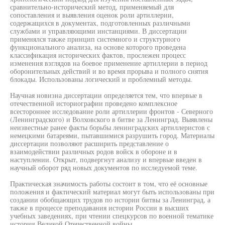
сравнительно-исторический метод, применяемый для
сопоставления и выявления оценок роли артиллерии,
содержащихся в документах, подготовленных различными
службами и управляющими инстанциями. В диссертации
применялся также принцип системного и структурного
функционального анализа, на основе которого проведена
классификация исторических фактов, прослежен процесс
изменения взглядов на боевое применение артиллерии в период
оборонительных действий и во время прорыва и полного снятия
блокады. Использованы логический и проблемный методы.
Научная новизна диссертации определяется тем, что впервые в
отечественной историографии проведено комплексное
всестороннее исследование роли артиллерии фронтов - Северного
(Ленинградского) и Волховского в битве за Ленинград. Выявлены
неизвестные ранее факты борьбы ленинградских артиллеристов с
немецкими батареями, пытавшимися разрушить город. Материалы
диссертации позволяют расширить представление о
взаимодействии различных родов войск в обороне и в
наступлении. Открыт, подвергнут анализу и впервые введен в
научный оборот ряд новых документов по исследуемой теме.
Практическая значимость работы состоит в том, что её основные
положения и фактический материал могут быть использованы при
создании обобщающих трудов по истории битвы за Ленинград, а
также в процессе преподавания истории России в высших
учебных заведениях, при чтении спецкурсов по военной тематике
истории Великой Отечественной войны.