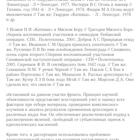
Ленинграда - Л • Лениздат, 1977, Нестерук В С Огонь и маневр //
Тихвин, год 1941-й - Л • Лениздат, 1974; Фищев М А Огонь ведут
минометчики // Там же; Гвардии «Катюша». - Л.: Лениздат, 1978
и др.
3 Исаков Н И «Катюши» в Мясном Бору // Трагедия Мясного Бора-
сборник воспоминаний участников и очевидцев Любанской
операции. СПб.. Политехника, 2001; Добров А С Прикрывая отход
. // Там же, Ивашкин С М Орудия пришлось уничтожить // Там
же, Рухленко П В Во имя освобождения Ленинграда // Синявино,
осень сорок второго Сборник воспоминаний участников
Синявинской наступательной операции - СПб • Политехника,
2005, Сиренков Ф И. В сентябрьских боях 1942 года. // Там же;
Семашкин Н.М. У речки Черной // Там же. Павлов С.Х Бои в
районе Портолова // Там же; Мишысин А. Рассказ артиллериста //
Там же; Кутер Л.З В боях подо Мгой // Там же; Морозов Д.А. Они
сделали все, что смогли // Там же.
обстановкой на данном участке фронта. Принцип научной
объективности представляет всесторонний учет и оценку всех
факторов при отборе материала, проведение комплексного
изучения и анализа результатов применения артиллерии в
различных видах боя. Он обеспечивает реалистический подход к
рассмотрению явлений, свободный от субъективных оценок и
идеологических наслоений.
Кроме того, в диссертации использовались проблемно-
хронологический подход для изучения поставленных задач,