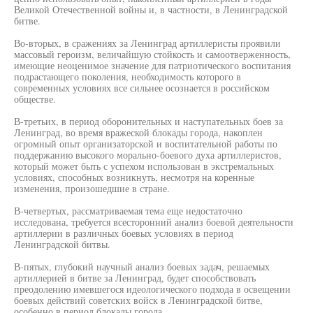
Великой Отечественной войны и, в частности, в Ленинградской
битве.
Во-вторых, в сражениях за Ленинград артиллеристы проявили
массовый героизм, величайшую стойкость и самоотверженность,
имеющие неоценимое значение для патриотического воспитания
подрастающего поколения, необходимость которого в
современных условиях все сильнее осознается в российском
обществе.
В-третьих, в период оборонительных и наступательных боев за
Ленинград, во время вражеской блокады города, накоплен
огромный опыт организаторской и воспитательной работы по
поддержанию высокого морально-боевого духа артиллеристов,
который может быть с успехом использован в экстремальных
условиях, способных возникнуть, несмотря на коренные
изменения, произошедшие в стране.
В-четвертых, рассматриваемая тема еще недостаточно
исследована, требуется всесторонний анализ боевой деятельности
артиллерии в различных боевых условиях в период
Ленинградской битвы.
В-пятых, глубокий научный анализ боевых задач, решаемых
артиллерией в битве за Ленинград, будет способствовать
преодолению имевшегося идеологического подхода в освещении
боевых действий советских войск в Ленинградской битве,
особенно в период блокады города.