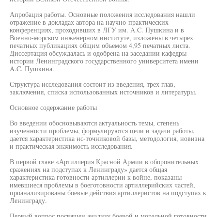
Апробация работы. Основные положения исследования нашли
отражение в докладах автора на научно-практических
конференциях, проходивших в ЛГУ им. A.C. Пушкина и в
Военно-морском инженерном институте, изложены в четырех
печатных публикациях общим объемом 4,95 печатных листа.
Диссертация обсуждалась и одобрена на заседании кафедры
истории Ленинградского государственного университета имени
A.C. Пушкина.
Структура исследования состоит из введения, трех глав,
заключения, списка использованных источников и литературы.
Основное содержание работы
Во введении обосновываются актуальность темы, степень
изученности проблемы, формулируются цели и задачи работы,
дается характеристика нс-точниковой базы, методология, новизна
и практическая значимость исследования.
В первой главе «Артиллерия Красной Армии в оборонительных
сражениях на подступах к Ленинграду» дается общая
характеристика готовности артиллерии к войне, показаны
имевшиеся проблемы в боеготовности артиллерийских частей,
проанализированы боевые действия артиллеристов на подступах к
Ленинграду.
Первый вопрос посвящен анализу боевой и моральной готовности