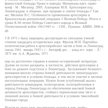
фашистской блокады Уроки и выводы: Материалы науч.-практ
конф - М : Мегапир, 2005; Альтерман М.И. Артиллерия под
Ленинградом: в обороне, при прорыве и снятии блокады // Там
же; Мильбах В С. Особенности применения артиллерии в
Красносельско-ропшинской операции // Великая Победа. Итоги и
уроки К 60-летию Победы Советского народа в Великой
Отечественной войне 19411945 гг. - СПб., Пушкин: АВИН, 2006 и
др.
5 В 1971 г была защищена диссертация на соискание ученой
степени кандидата исторических наук. Фролов М И. Партийно-
политическая работа в артиллерийских частях в боях за Ленинград
(июль 1941- январь 1943 г.) - Автореф дис. .. канд ист. наук. - Л.'
ЛГУ им. A.A. Жданова, 1971
еще не достаточно отражен в военно-исторической литературе.
Далеко не полно раскрыты, в частности, действия артиллерии в
боях на дальних подступах к Ленинграду. Заслуживают большего
внимания многие стороны боевой деятельности ленинградских
артиллеристов в условиях блокады, в том числе участие в частных
наступательных операциях. Нужен более углубленный анализ
деятельности командиров, политорганов, политработников в
период блокады Ленинграда по обеспечению высокой боевой
активности артиллеристов, стойкого перенесения ими тягот и
лишений жизни и боевой деятельности в условиях тяжелейшей
блокады города.
Исходя из этого цель диссертации состоит в том, чтобы