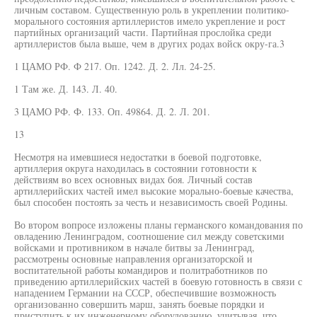
личным составом. Существенную роль в укреплении политико-
морального состояния артиллеристов имело укрепление и рост
партийных организаций части. Партийная прослойка среди
артиллеристов была выше, чем в других родах войск окру-га.3
1 ЦАМО РФ. Ф 217. Оп. 1242. Д. 2. Лл. 24-25.
1 Там же. Д. 143. Л. 40.
3 ЦАМО РФ. Ф. 133. Оп. 49864. Д. 2. Л. 201.
13
Несмотря на имевшиеся недостатки в боевой подготовке,
артиллерия округа находилась в состоянии готовности к
действиям во всех основных видах боя. Личный состав
артиллерийских частей имел высокие морально-боевые качества,
был способен постоять за честь и независимость своей Родины.
Во втором вопросе изложены планы германского командования по
овладению Ленинградом, соотношение сил между советскими
войсками и противником в начале битвы за Ленинград,
рассмотрены основные направления организаторской и
воспитательной работы командиров и политработников по
приведению артиллерийских частей в боевую готовность в связи с
нападением Германии на СССР, обеспечившие возможность
организованно совершить марш, занять боевые порядки и
приступить к их инженерному оборудованию, учитывая, что