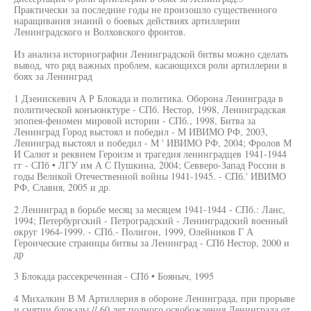
Практически за последние годы не произошло существенного
наращивания знаний о боевых действиях артиллерии
Ленинградского и Волховского фронтов.
Из анализа историографии Ленинградской битвы можно сделать
вывод, что ряд важных проблем, касающихся роли артиллерии в
боях за Ленинград
1 Дзенискевич А Р Блокада и политика. Оборона Ленинграда в
политической конъюнктуре - СПб. Нестор, 1998, Ленинградская
эпопея-феномен мировой истории - СПб., 1998, Битва за
Ленинград Город выстоял и победил - М ИВИМО РФ, 2003,
Ленинград выстоял и победил - М ' ИВИМО РФ, 2004; Фролов М
И Салют и реквием Героизм и трагедия ленинградцев 1941-1944
гг - СПб • ЛГУ им А С Пушкина, 2004; Севверо-Запад России в
годы Великой Отечественной войны 1941-1945. - СПб.' ИВИМО
РФ, Славия, 2005 и др.
2 Ленинград в борьбе месяц за месяцем 1941-1944 - СПб.: Ланс,
1994; Петербургский - Петроградский - Ленинградский военный
округ 1964-1999. - СПб.- Полигон, 1999, Олейников Г А
Героические страницы битвы за Ленинград - СПб Нестор, 2000 и
др
3 Блокада рассекреченная - СПб • Бояныч, 1995
4 Михалкин В М Артиллерия в обороне Ленинграда, при прорыве
и снятии блокады // 60 лет полного освобождения Ленинграда от