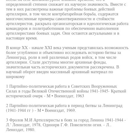
определенной степени снижает их научную значимость. Вместе с
тем в них рассмотрены важные проблемы боевых действий
артиллерии, в том числе контрбатарейная борьба, содержатся
многочисленные примеры самоотверженности и стойкости
артиллеристов, раскрыта организаторская и идеологическая работа
командиров и политработников по обеспечению выполнения
артиллеристами боевых задач. Они остаются актуальными и в
настоящее время.
В конце XX - начале XXI века ученым представилась возможность
более углубленно и объективно исследовать историю битвы за
Ленинград, роли в ней различных родов войск, в том числе
артиллерии. Стали доступны многие архивные фонды,
значительная часть исторических документов рассекречена. В
научный оборот введен массивный архивный материал по
широкому
1 Партийно-политическая работа в Советских Вооруженных
Силах в годы Великой Отечественной войны 1941-1945- Краткий
исторический очерк - М • Воениздат, 1963
2 Партийно-политическая работа в период битвы за Ленинград
(1941-1944 гг ) - М • Воениздат, 1969.
3 Фролов М.И Артиллеристы в боях за город Ленина 1941-1944 -
Л.' Лениздат, 1978, Одинирв Г.Ф. Повелители огня. - Л..
Лениздат, 1980.