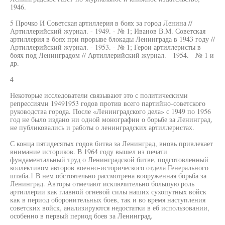
1946.
5 Прочко И Советская артиллерия в боях за город Ленина //
Артиллерийский журнал. - 1949. - № 1; Иванов В.М. Советская
артиллерия в боях при прорыве блокады Ленинграда в 1943 году //
Артиллерийский журнал. - 1953. - № 1; Герои артиллеристы в
боях под Ленинградом // Артиллерийский журнал. - 1954. - № 1 и
др.
4
Некоторые исследователи связывают это с политическими
репрессиями 19491953 годов против всего партийно-советского
руководства города. После «Ленинградского дела» с 1949 по 1956
год не было издано ни одной монографии о борьбе за Ленинград,
не публиковались и работы о ленинградских артиллеристах.
С конца пятидесятых годов битва за Ленинград, вновь привлекает
внимание историков. В 1964 году вышел из печати
фундаментальный труд о Ленинградской битве, подготовленный
коллективом авторов военно-исторического отдела Генерального
штаба.1 В нем обстоятельно рассмотрена вооруженная борьба за
Ленинград. Авторы отмечают исключительно большую роль
артиллерии как главной огневой силы наших сухопутных войск
как в период оборонительных боев, так и во время наступления
советских войск, анализируются недостатки в еб использовании,
особенно в первый период боев за Ленинград.