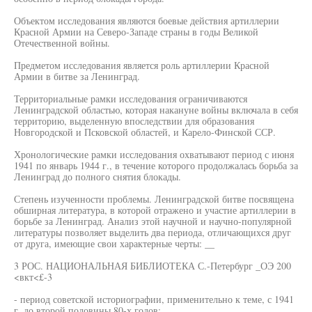
Объектом исследования являются боевые действия артиллерии
Красной Армии на Северо-Западе страны в годы Великой
Отечественной войны.
Предметом исследования является роль артиллерии Красной
Армии в битве за Ленинград.
Территориальные рамки исследования ограничиваются
Ленинградской областью, которая накануне войны включала в себя
территорию, выделенную впоследствии для образования
Новгородской и Псковской областей, и Карело-Финской ССР.
Хронологические рамки исследования охватывают период с июня
1941 по январь 1944 г., в течение которого продолжалась борьба за
Ленинград до полного снятия блокады.
Степень изученности проблемы. Ленинградской битве посвящена
обширная литература, в которой отражено и участие артиллерии в
борьбе за Ленинград. Анализ этой научной и научно-популярной
литературы позволяет выделить два периода, отличающихся друг
от друга, имеющие свои характерные черты: __
3 РОС. НАЦИОНАЛЬНАЯ БИБЛИОТЕКА С.-Петербург _ОЭ 200
<вкт<£-3
- период советской историографии, применительно к теме, с 1941
г. до второй половины 80-х годов;