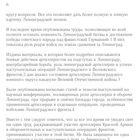
6
кругу вопросов. Все это позволяет дать более полную и точную
картину Ленинградской эпопеи.
В последнее время опубликованы труды, позволяющие во всей
полноте осознать значимость Ленинградской битвы в достижении
победы советского народа над фашистской Германией.1 В них
показана роль родов войск на этапах сражения за Ленинград.
Изданы материалы, в которых более подробно описываются
боевые действия артиллеристов на подступах к Ленинграду,
контрбатарейная борьба, роль ленинградской артиллерии в успехе
наступательных операций Ленинградского и Волховского
фронтов,2 дан анализ состояния артиллерии Ленинградского
военного округа накануне Великой Отечественной войны.3
Были опубликованы несколько статей и тезисов выступлений на
научных конференциях, посвященных роли артиллерии в обороне
Ленинграда, при прорыве и снятии блокады города, особенностям
применения артиллерии в отдельных операциях, проведенных
войсками Ленинградского фронта.4
Вместе с тем следует отметить, что за все это время не увидел свет
ни один труд, раскрывающий участие артиллерии Красной Армии
в оборонительных и наступательных операциях фронтов,
принимавших участие в этой битве. Не была защищена ни одна
диссертация о роли артиллерии в боях за Ленинград.5