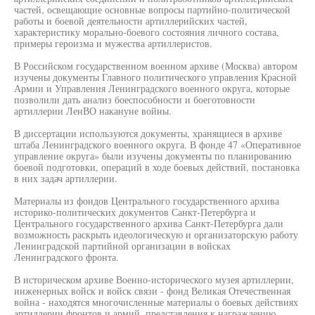
частей, освещающие основные вопросы партийно-политической
работы и боевой деятельности артиллерийских частей,
характеристику морально-боевого состояния личного состава,
примеры героизма и мужества артиллеристов.
В Российском государственном военном архиве (Москва) автором
изучены документы Главного политического управления Красной
Армии и Управления Ленинградского военного округа, которые
позволили дать анализ боеспособности и боеготовности
артиллерии ЛенВО накануне войны.
В диссертации используются документы, хранящиеся в архиве
штаба Ленинградского военного округа. В фонде 47 «Оперативное
управление округа» были изучены документы по планированию
боевой подготовки, операций в ходе боевых действий, постановка
в них задач артиллерии.
Материалы из фондов Центрального государственного архива
историко-политических документов Санкт-Петербурга и
Центрального государственного архива Санкт-Петербурга дали
возможность раскрыть идеологическую и организаторскую работу
Ленинградской партийной организации в войсках
Ленинградского фронта.
В историческом архиве Военно-исторического музея артиллерии,
инженерных войск и войск связи - фонд Великая Отечественная
война - находятся многочисленные материалы о боевых действиях
артиллерии фронтов и армий, представления к награждению