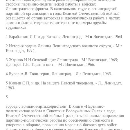
стороны партийно-политической работы в войсках
Ленинградского фронта. В капитальном труде о ленинградской
партийной организации в годы Великой Отечественной войны5
освещается еб организаторская и идеологическая работа в частях
армии и флота, содержатся интересные примеры дружбы
трудящихся
1 Барабашин И П и др Битва за Ленинград - М ■ Воениздат, 1964
2 История ордена Ленина Ленинградского военного округа, - М •
Воениздат, 1974.
3 Жданов Н Н Огневой щит Ленинграда - М ' Воениздат, 1965;
Дегтярев Г.Е. Таран и щит. - М : Воениздат, 1966.
4 Буров A.B. Твои герои, Ленинград. - Л.: Лениздагг, 1965.
5 Князев С П. и др. На защите Невской твердыни. - Л.. Лениздат,
1965.
5
города с воинами-артиллеристами. В книге «Партийно-
политическая работа в Советских Вооруженных Силах в годы
Великой Отечественной войны»1 раскрыты основные направления
партийно-политической работы по обеспечению стойкости и
упорства в обороне, повышению морально-боевого духа войск
Ленинградского фронта в суровых условиях блокады Ленинграда,