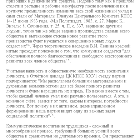
приводяих в движение эти средства. Подобно тому как в прошлом
столетии рестьяне и рабочие мануфактур после вовлечения их в
крупную проышленность изменили весь свой жизненный уклад и
сами стали со' Материалы Пленума Центрального Комитета КПСС
14-15 июня 1983 года. -M.s Политиздат, 1983, с. 27. Маркс К.,
Энгельс §. Сочинения, т. 25, ч. П, с. 337. вершенно другими
людьми, точно так же общее ведение производства силами всего
общества и вытекающее отсюда новое развитие этого
производства будет нуждаться в совершенно новых людях и
создаст их"^. Через теоретическое наследие В.И. Ленина красной
нитью проходит положение о том, что коммунизм создаётся "для
обеспечения полного благосостояния и свободного всестороннего
развития всех членов общества"^.
Учитывая важность и общественную необходимость воспитания
личности, в Отчётном докладе ЦК КПСС ХХУ1 съезду партии
подчеркивается: "Мы располагаем большими материальными и
духовными возможностями для всё более полного развития
личности и будем наращивать их впредь. Но важно вместе с тем,
чтобы каждый человек умел ими разумно пользоваться. А это, в
конечном счёте, зависит от того, каковы интересы, потребности
личности. Вот почему в их активном, целенаправленном
формировании наша партия видит одну из важных задач
социальной политики"-^.
Коммунистическое воспитание трудящихся - сложный и
многообразный процесс, требующий больших усилий всего
общества и сравнительн но длительного времени. Он представляет