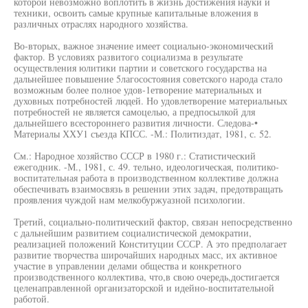
которой невозможно воплотить в жизнь достижения науки и
техники, освоить самые крупные капитальные вложения в
различных отраслях народного хозяйства.
Во-вторых, важное значение имеет социально-экономический
фактор. В условиях развитого социализма в результате
осуществления юлитики партии и советского государства на
дальнейшее повышение 5лагосостояния советского народа стало
возможным более полное удов-1етворение материальных и
духовных потребностей людей. Но удовлетворение материальных
потребностей не является самоцелью, а предпосылкой для
дальнейшего всестороннего развития личности. Следова-•
Материалы ХХУ1 съезда КПСС. -М.: Политиздат, 1981, с. 52.
См.: Народное хозяйство СССР в 1980 г.: Статистический
ежегодник. -М., 1981, с. 49. тельно, идеологическая, политико-
воспитательная работа в производственном коллективе должна
обеспечивать взаимосвязь в решении этих задач, предотвращать
проявления чуждой нам мелкобуржуазной психологии.
Третий, социально-политический фактор, связан непосредственно
с дальнейшим развитием социалистической демократии,
реализацией положений Конституции СССР. А это предполагает
развитие творчества широчайших народных масс, их активное
участие в управлении делами общества и конкретного
производственного коллектива, что,в свою очередь,достигается
целенаправленной организаторской и идейно-воспитательной
работой.