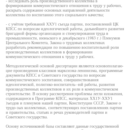
- исследовать роль производственного коллектива в
формировании коммунистического отношения к труду у рабочих,
раскрыть содержание основных направлений деятельности
коллектива по воспитанию этого социального качества;
- с учётом требований ХХУ1 съезда партии, постановлений ЦК
КПСС по вопросам идеологической работы, дальнейшего развития
бригадной формы организации и стимулирования труда в
промышленности, июньского и декабрьского (1983 г.) Пленумов
Центрального Комитета, Закона о трудовых коллективах
разработать рекомендации по повышению воспитательной роли
производственных коллективов в формировании
коммунистического отношения к труду у рабочих.
Методологической основой диссертации являются основополагаю-
цие произведения классиков марксизма-ленинизма, программные
документы КПСС и Советского государства по вопросам
коммунистического зоспитания, совершенствования
идеологической, полигико-воспитатель--юй работы, развития
производственных коллективов и их роли в коммунистическом
строительстве. В основу рассмотрения проблемы легли юложения,
содержащиеся в Программе КПСС, материалах ХХ1У-ХХУ1
)ъездов и пленумов нашей партии, Конституции СССР, Законе о
трудо-зых коллективах, соответствующих постановлениях партии
и правительства, статьях и речах руководителей партии и
Советского государства.
Основу источниковой базы составляют данные государственной