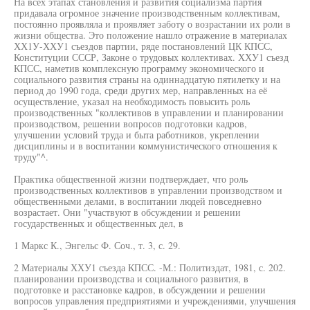
На всех этапах становления и развития социализма партия
придавала огромное значение производственным коллективам,
постоянно проявляла и проявляет заботу о возрастании их роли в
жизни общества. Это положение нашло отражение в материалах
ХХ1У-ХХУ1 съездов партии, ряде постановлений ЦК КПСС,
Конституции СССР, Законе о трудовых коллективах. ХХУ1 съезд
КПСС, наметив комплексную программу экономического и
социального развития страны на одиннадцатую пятилетку и на
период до 1990 года, среди других мер, направленных на её
осуществление, указал на необходимость повысить роль
производственных "коллективов в управлении и планировании
производством, решении вопросов подготовки кадров,
улучшении условий труда и быта работников, укреплении
дисциплины и в воспитании коммунистического отношения к
труду"^.
Практика общественной жизни подтверждает, что роль
производственных коллективов в управлении производством и
общественными делами, в воспитании людей повседневно
возрастает. Они "участвуют в обсуждении и решении
государственных и общественных дел, в
1 Маркс К., Энгельс Ф. Соч., т. 3, с. 29.
2 Материалы ХХУ1 съезда КПСС. -М.: Политиздат, 1981, с. 202.
планировании производства и социального развития, в
подготовке и расстановке кадров, в обсуждении и решении
вопросов управления предприятиями и учреждениями, улучшения