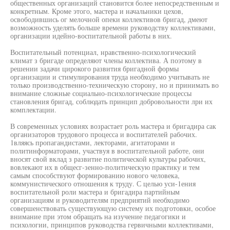
общественных организаций становится более непосредственным и
конкретным. Кроме этого, мастера и начальники цехов,
освободившись ог мелочной опеки коллективов бригад, дмеют
возможность уделять больше времени руководству коллективами,
организации идейно-воспитательной работы в них.
Воспитательный потенциал, нравственно-психологический
климат з бригаде определяют члены коллектива. А поэтому в
решении задачи цирокого развития бригадной формы
организации и стимулирования труда необходимо учитывать не
только производственно-техническую сторону, но и принимать во
внимание сложные социально-психологические процессы
становления бригад, соблюдать принцип добровольности лри их
комплектации.
В современных условиях возрастает роль мастера и бригадира сак
организаторов трудового процесса и воспитателей рабочих.
1вляясь пропагандистами, лекторами, агитаторами и
политинформаторами, участвуя в воспитательной работе, они
вносят свой вклад з развитие политической культуры рабочих,
вовлекают их в общесг-зенно-политическую практику и тем
самым способствуют формированию нового человека,
коммунистического отношения к труду. С целью уси-1ения
воспитательной роли мастера и бригадира партийным
организациям и руководителям предприятий необходимо
совершенствовать существующую систему их подготовки, особое
внимание при этом обращать на изучение педагогики и
психологии, принципов руководства гервичными коллективами,