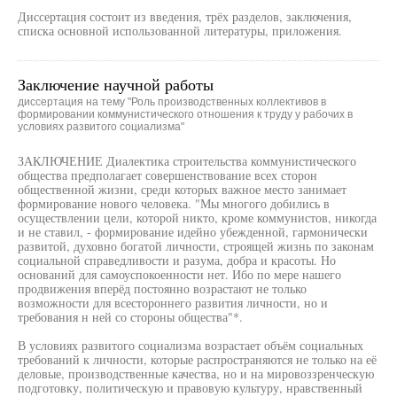
Диссертация состоит из введения, трёх разделов, заключения,
списка основной использованной литературы, приложения.
Заключение научной работы
диссертация на тему "Роль производственных коллективов в
формировании коммунистического отношения к труду у рабочих в
условиях развитого социализма"
ЗАКЛЮЧЕНИЕ Диалектика строительства коммунистического
общества предполагает совершенствование всех сторон
общественной жизни, среди которых важное место занимает
формирование нового человека. "Мы многого добились в
осуществлении цели, которой никто, кроме коммунистов, никогда
и не ставил, - формирование идейно убежденной, гармонически
развитой, духовно богатой личности, строящей жизнь по законам
социальной справедливости и разума, добра и красоты. Но
оснований для самоуспокоенности нет. Ибо по мере нашего
продвижения вперёд постоянно возрастают не только
возможности для всестороннего развития личности, но и
требования н ней со стороны общества"*.
В условиях развитого социализма возрастает объём социальных
требований к личности, которые распространяются не только на её
деловые, производственные качества, но и на мировоззренческую
подготовку, политическую и правовую культуру, нравственный