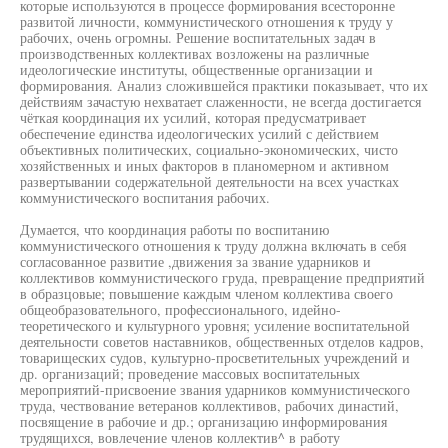
которые используются в процессе формирования всесторонне
развитой личности, коммунистического отношения к труду у
рабочих, очень огромны. Решение воспитательных задач в
производственных коллективах возложены на различные
идеологические институты, общественные организации и
формирования. Анализ сложившейся практики показывает, что их
действиям зачастую нехватает слаженности, не всегда достигается
чёткая координация их усилий, которая предусматривает
обеспечение единства идеологических усилий с действием
объективных политических, социально-экономических, чисто
хозяйственных и иных факторов в планомерном и активном
развертывании содержательной деятельности на всех участках
коммунистического воспитания рабочих.
Думается, что координация работы по воспитанию
коммунистического отношения к труду должна включать в себя
согласованное развитие ,движения за звание ударников и
коллективов коммунистического груда, превращение предприятий
в образцовые; повышение каждым членом коллектива своего
общеобразовательного, профессионального, идейно-
теоретического и культурного уровня; усиление воспитательной
деятельности советов наставников, общественных отделов кадров,
товарищеских судов, культурно-просветительных учреждений и
др. организаций; проведение массовых воспитательных
мероприятий-присвоение звания ударников коммунистического
труда, чествование ветеранов коллективов, рабочих династий,
посвящение в рабочие и др.; организацию информирования
трудящихся, вовлечение членов коллектив^ в работу