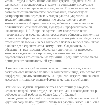
условий труда и быта, использования средств, предназначенных
для развития производства, в также на социально-культурные
мероприятия и материальное поощрение. Трудовые коллективы
развивают социалистическое соревнование, способствуют
распространению передовых методов работы, укреплению
трудовой дисциплины, воспитанию своих членов в духе
коммунистической нравственности, заботятся о повышении их
политической сознательности, культуры и профессиональной
квалификации11^. В производственном коллективе тесно
переплетаются и сочетаются интересы всего общества, коллектива
и личности. Через коллектив реализуется воздействие общества на
отдельного человека и через коллектив человек вносит свой вклад
в общее дело строительства коммунизма. Следовательно,
объективная взаимосвязь общества и личности, их интересов,
которая складывается в производственном коллективе,
обусловливает его социальные функции. Среди них особое место
принадлежит воспитательной функции.
В коллективе каждый человек, его достоинства и недостатки
раскрываются наиболее полно и в конкретном виде, что позволяет
дифференцировать воспитательный процесс, эффективно сочетать
массовые и индивидуальные формы и методы воздействия.
Важнейшей задачей. партия считает воспитание у каждого
человека потребности в труде, ясного сознания необходимости р
добросовестной работы на общее благо" . Главной
производительной силой социалистического общества, его самой
крупной социальной группой-^является рабочий класс. Он ". стал