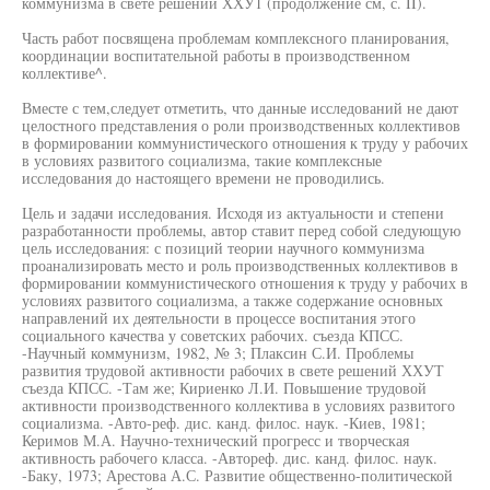
коммунизма в свете решений ХХУ1 (продолжение см, с. II).
Часть работ посвящена проблемам комплексного планирования,
координации воспитательной работы в производственном
коллективе^.
Вместе с тем,следует отметить, что данные исследований не дают
целостного представления о роли производственных коллективов
в формировании коммунистического отношения к труду у рабочих
в условиях развитого социализма, такие комплексные
исследования до настоящего времени не проводились.
Цель и задачи исследования. Исходя из актуальности и степени
разработанности проблемы, автор ставит перед собой следующую
цель исследования: с позиций теории научного коммунизма
проанализировать место и роль производственных коллективов в
формировании коммунистического отношения к труду у рабочих в
условиях развитого социализма, а также содержание основных
направлений их деятельности в процессе воспитания этого
социального качества у советских рабочих. съезда КПСС.
-Научный коммунизм, 1982, № 3; Плаксин С.И. Проблемы
развития трудовой активности рабочих в свете решений ХХУТ
съезда КПСС. -Там же; Кириенко Л.И. Повышение трудовой
активности производственного коллектива в условиях развитого
социализма. -Авто-реф. дис. канд. филос. наук. -Киев, 1981;
Керимов М.А. Научно-технический прогресс и творческая
активность рабочего класса. -Автореф. дис. канд. филос. наук.
-Баку, 1973; Арестова А.С. Развитие общественно-политической