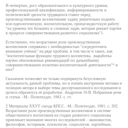
В-четвертых, рост образовательного и культурного уровня,
профессиональной квалификации, информированности и
политической зрелости трудящихся ставит перед
производственными коллективами задачу решительно поднять
всю идеологическую, воспитательную, пропагандистскую работу
"на уровень тех больших и сложных задач, которые решает партия
в процессе совершенствования развитого социализма"1.
Естественно, что возрастание роли производственных
коллективов сопряжено с необходимостью "сосредоточить
внимание учёных" на ряде проблем, в том числе и таких, как
"воспитательные функции трудового коллектива, .выработка
научно обоснованных рекомендаций по дальнейшему
совершенствованию политико-воспитательной деятельности"^ в
них^
Сказанное позволяет не только подчеркнуть безусловную
актуальность данной проблемы, но и понять внутренние мотивы и
позицию автора в выборе темы диссертационного исследования и
целесо-образносгь её разработки. Андропов 10.В. Избранные речи
и статьи. -М.: Политиздат, 1983, с. гт.
2 Материалы ХХУТ съезда КПСС. -М.: Политиздат, 1981, с. 202.
Возрастание роли производственных коллективов в системе
общественного воспитания на стадии развитого социализма
привлекает внимание многих исследователей - экономистов,
философов, историков, психологов, социологов, партийных,