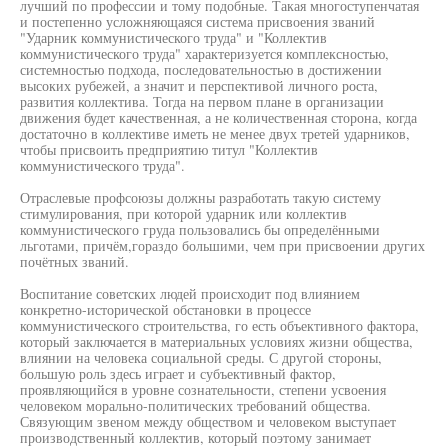
лучший по профессии и тому подобные. Такая многоступенчатая
и постепенно усложняющаяся система присвоения званий
"Ударник коммунистического труда" и "Коллектив
коммунистического труда" характеризуется комплексностью,
системностью подхода, последовательностью в достижении
высоких рубежей, а значит и перспективой личного роста,
развития коллектива. Тогда на первом плане в организации
движения будет качественная, а не количественная сторона, когда
достаточно в коллективе иметь не менее двух третей ударников,
чтобы присвоить предприятию титул "Коллектив
коммунистического труда".
Отраслевые профсоюзы должны разработать такую систему
стимулирования, при которой ударник или коллектив
коммунистического груда пользовались бы определёнными
льготами, причём,гораздо большими, чем при присвоении других
почётных званий.
Воспитание советских людей происходит под влиянием
конкретно-исторической обстановки в процессе
коммунистического строительства, го есть объективного фактора,
который заключается в материальных условиях жизни общества,
влиянии на человека социальной среды. С другой стороны,
большую роль здесь играет и субъективный фактор,
проявляющийся в уровне сознательности, степени усвоения
человеком морально-политических требований общества.
Связующим звеном между обществом и человеком выступает
производственный коллектив, который поэтому занимает