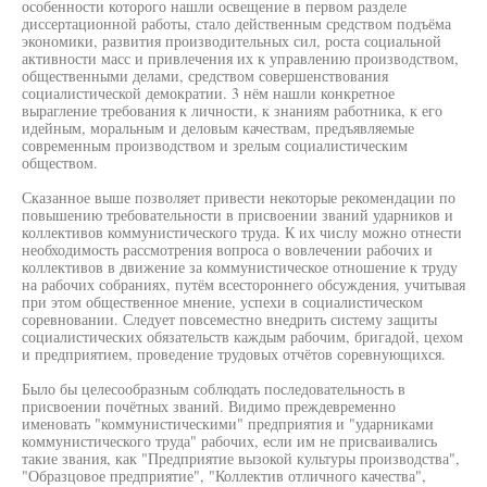
особенности которого нашли освещение в первом разделе
диссертационной работы, стало действенным средством подъёма
экономики, развития производительных сил, роста социальной
активности масс и привлечения их к управлению производством,
общественными делами, средством совершенствования
социалистической демократии. 3 нём нашли конкретное
вырагление требования к личности, к знаниям работника, к его
идейным, моральным и деловым качествам, предъявляемые
современным производством и зрелым социалистическим
обществом.
Сказанное выше позволяет привести некоторые рекомендации по
повышению требовательности в присвоении званий ударников и
коллективов коммунистического труда. К их числу можно отнести
необходимость рассмотрения вопроса о вовлечении рабочих и
коллективов в движение за коммунистическое отношение к труду
на рабочих собраниях, путём всестороннего обсуждения, учитывая
при этом общественное мнение, успехи в социалистическом
соревновании. Следует повсеместно внедрить систему защиты
социалистических обязательств каждым рабочим, бригадой, цехом
и предприятием, проведение трудовых отчётов соревнующихся.
Было бы целесообразным соблюдать последовательность в
присвоении почётных званий. Видимо преждевременно
именовать "коммунистическими" предприятия и "ударниками
коммунистического труда" рабочих, если им не присваивались
такие звания, как "Предприятие вызокой культуры производства",
"Образцовое предприятие", "Коллектив отличного качества",