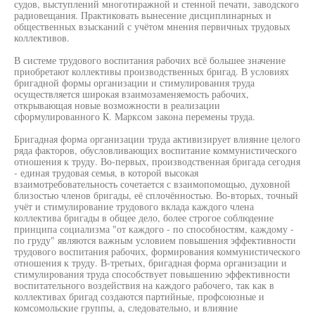
судов, выступлений многотиражной и стенной печати, заводского
радиовещания. Практиковать вынесение дисциплинарных и
общественных взысканий с учётом мнения первичных трудовых
коллективов.
В системе трудового воспитания рабочих всё большее значение
приобретают коллективы производственных бригад. В условиях
бригадной формы организации и стимулирования труда
осуществляется широкая взаимозаменяемость рабочих,
открывающая новые возможности в реализации
сформулированного К. Марксом закона перемены труда.
Бригадная форма организации труда активизирует влияние целого
ряда факторов, обусловливающих воспитание коммунистического
отношения к труду. Во-первых, производственная бригада сегодня
- единая трудовая семья, в которой высокая
взаимотребовательность сочетается с взаимопомощью, духовной
близостью членов бригады, её сплочённостью. Во-вторых, точный
учёт и стимулирование трудового вклада каждого члена
коллектива бригады в общее дело, более строгое соблюдение
принципа социализма "от каждого - по способностям, каждому -
по груду" являются важным условием повышения эффективности
трудового воспитания рабочих, формирования коммунистического
отношения к труду. В-третьих, бригадная форма организации и
стимулирования труда способствует повышению эффективности
воспитательного воздействия на каждого рабочего, так как в
коллективах бригад создаются партийные, профсоюзные и
комсомольские группы, а, следовательно, и влияние