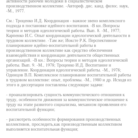
активности рабочей молодежи в социалистическом
производственном коллективе. -Автореф. дис. канд. филос. наук,
-М., 1977.
См.: Троценко И.Д. Координация - важное звено комплексного
подхода в постановке идейного воспитания. -В кн.:Вопросы
теории и методов идеологической работы. Вып. 8. -М., 1977;
Карпенко И.С. Опыт координации идеологической деятельности в
трудовом коллективе. -Там же; Иоксте Р.К. Перспективное
планирование идейно-воспитательной работы в
производственном коллективе как средство обеспечения
взаимодействия и координации деятельности общественных
организаций. -В кн.: Вопросы теории и методов идеологической
работы. Вып. 9. -М., 1978; Троценко И.Д. Воспитание и
управление. Координация идеологической работы. -М., 1978;
Одинцов В.П. Комплексное планирование воспитательной работы
в трудовом коллективе: опыт, проблемы. -М., 1980 и др. Исходя из
этого в диссертации поставлены следующие задачи:
- проанализировать сущность коммунистического отношения к
труду, особенности движения за коммунистическое отношение к
труду на этапе развитого социализма, механизм проявления его
воспитательной функции;
- рассмотреть особенности формирования производственных
коллективов, проследить,как производственным коллективом
выполняется воспитательная функция;