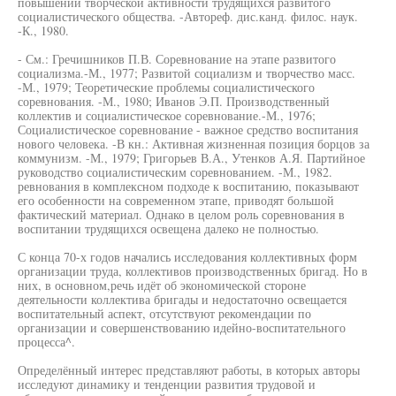
повышении творческой активности трудящихся развитого
социалистического общества. -Автореф. дис.канд. филос. наук.
-К., 1980.
- См.: Гречишников П.В. Соревнование на этапе развитого
социализма.-М., 1977; Развитой социализм и творчество масс.
-М., 1979; Теоретические проблемы социалистического
соревнования. -М., 1980; Иванов Э.П. Производственный
коллектив и социалистическое соревнование.-М., 1976;
Социалистическое соревнование - важное средство воспитания
нового человека. -В кн.: Активная жизненная позиция борцов за
коммунизм. -М., 1979; Григорьев В.А., Утенков А.Я. Партийное
руководство социалистическим соревнованием. -М., 1982.
ревнования в комплексном подходе к воспитанию, показывают
его особенности на современном этапе, приводят большой
фактический материал. Однако в целом роль соревнования в
воспитании трудящихся освещена далеко не полностью.
С конца 70-х годов начались исследования коллективных форм
организации труда, коллективов производственных бригад. Но в
них, в основном,речь идёт об экономической стороне
деятельности коллектива бригады и недостаточно освещается
воспитательный аспект, отсутствуют рекомендации по
организации и совершенствованию идейно-воспитательного
процесса^.
Определённый интерес представляют работы, в которых авторы
исследуют динамику и тенденции развития трудовой и