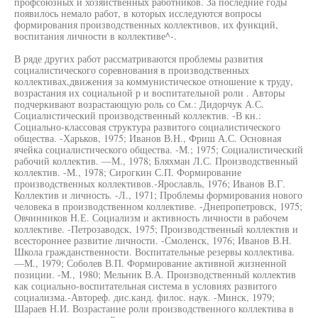
профсоюзных и хозяйственных работников. За последние годы
появилось немало работ, в которых исследуются вопросы
формирования производственных коллективов, их функций,
воспитания личности в коллективе^-.
В ряде других работ рассматриваются проблемы развития
социалистического соревнования в производственных
коллективах,движения за коммунистическое отношение к труду,
возрастания их социальной р и воспитательной роли . Авторы
подчеркивают возрастающую роль со См.: Дидорчук А.С.
Социалистический производственный коллектив. -В кн.:
Социально-классовая структура развитого социалистического
общества. -Харьков, 1975; Иванов В.Н., Фриш А.С. Основная
ячейка социалистического общества. -М.; 1975; Социалистический
рабочий коллектив. —М., 1978; Бляхман Л.С. Производственный
коллектив. -М., 1978; Сирогкин С.П. Формирование
производственных коллективов.-Ярославль, 1976; Иванов В.Г.
Коллектив и личность. -Л., 1971; Проблемы формирования нового
человека в производственном коллективе. -Днепропетровск, 1975;
Овчинников Н.Е. Социализм и активность личности в рабочем
коллективе. -Петрозаводск, 1975; Производственный коллектив и
всестороннее развитие личности. -Смоленск, 1976; Иванов В.Н.
Школа гражданственности. Воспитательные резервы коллектива.
—М., 1979; Соболев В.П. Формирование активной жизненной
позиции. -М., 1980; Мельник В.А. Производственный коллектив
как социально-воспитательная система в условиях развитого
социализма.-Автореф. дис.канд. филос. наук. -Минск, 1979;
Шараев Н.И. Возрастание роли производственного коллектива в