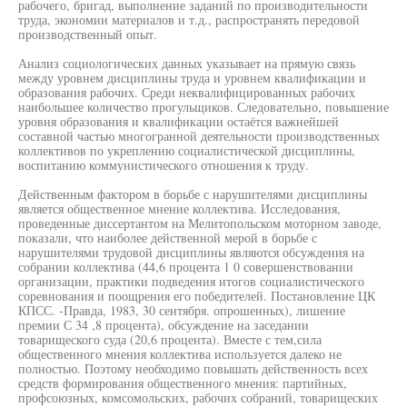
рабочего, бригад, выполнение заданий по производительности
труда, экономии материалов и т.д., распространять передовой
производственный опыт.
Анализ социологических данных указывает на прямую связь
между уровнем дисциплины труда и уровнем квалификации и
образования рабочих. Среди неквалифицированных рабочих
наибольшее количество прогульщиков. Следовательно, повышение
уровня образования и квалификации остаётся важнейшей
составной частью многогранной деятельности производственных
коллективов по укреплению социалистической дисциплины,
воспитанию коммунистического отношения к труду.
Действенным фактором в борьбе с нарушителями дисциплины
является общественное мнение коллектива. Исследования,
проведенные диссертантом на Мелитопольском моторном заводе,
показали, что наиболее действенной мерой в борьбе с
нарушителями трудовой дисциплины являются обсуждения на
собрании коллектива (44,6 процента 1 0 совершенствовании
организации, практики подведения итогов социалистического
соревнования и поощрения его победителей. Постановление ЦК
КПСС. -Правда, 1983, 30 сентября. опрошенных), лишение
премии С 34 ,8 процента), обсуждение на заседании
товарищеского суда (20,6 процента). Вместе с тем,сила
общественного мнения коллектива используется далеко не
полностью. Поэтому необходимо повышать действенность всех
средств формирования общественного мнения: партийных,
профсоюзных, комсомольских, рабочих собраний, товарищеских