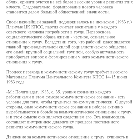
облик, ориентируются на всё более высокие уровни развития этих
качеств. Следовательно, формирование нового человека
становится делом большой общественной значимости.
Своей важнейшей задачей, подчеркивалось на июньском (1983 г.)
Пленуме ЦК КПСС, партия считает воспитание у каждого
советского человека потребности в труде. Первооснова
социалистического образа жизни - честное, сознательное
отношение к труду. Вследствии того, что рабочий класс является
главной производительной силой социалистического общества,
его самой крупной социальной группой, особую актуальность
приобретает вопрос о формировании у него коммунистического
отношения к труду.
Процесс перехода к коммунистическому труду требует высокого
Материалы Пленума Центрального Комитета КПСС 14-15 июня
1983 года.
-М.: Политиздат, 1983, с. 35. уровня сознания каждого
работниками в этом смысле коммунистическое сознание - есть
условие для того, чтобы трудиться по-коммунистически. С другой
стороны, само коммунистическое сознание наиболее активно
вырабатывается в борьбе за коммунистическое отношение к труду,
и в этом смысле оно является следствием его. Эта взаимосвязь
составляет внутреннюю диалектику процесса постепенного
развития коммунистического труда.
Движение за коммунистическое отношение к труду, сущность и