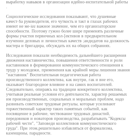
выработку навыков в организации идейно-юспитательной работы
.
Социологические исследования показывают, что душевные
качест-$а руководителя, его чуткость и такт в глазах рабочих
имеют не ме-iee важное значение, чем его организаторские
способности. Поэтому гужно более шире применять различные
формы участия первичных кол-[ективов в предварительном
изучении деловых и личностных качеств ;андидатов на должность
мастера и бригадира, обсуждать их на общих собраниях.
Исследования показали необходимость дальнейшего расширения
движения наставничества, повышения ответственности и роли
наставников в формировании коммунистического отношения к
труду у молодежи, применения как крайней меры лишения звания
"наставник" Воспитательная педагогическая работа
производственного коллектива, как внутри, гак и вне его,
оказывает благородное влияние и на самих воспитателей.
Следовательно, опираясь на традиции конкретного коллектива,
учитывая реальные условия его деятельности, характер решаемых
им производственных, социальных и моральных проблем, надо
развивать советские трудовые ритуалы, которые усиливают
торжественный характер таких памятных событий, как
посвящение в рабочие, чествование трудовых династий,
передовиков и новаторов производства, разрабатывать "Кодексы
рабочей чести", "Заповеди коллективов коммунистического
груда". При этом,решительно избавляться от формализма,
казенщины, парадности.