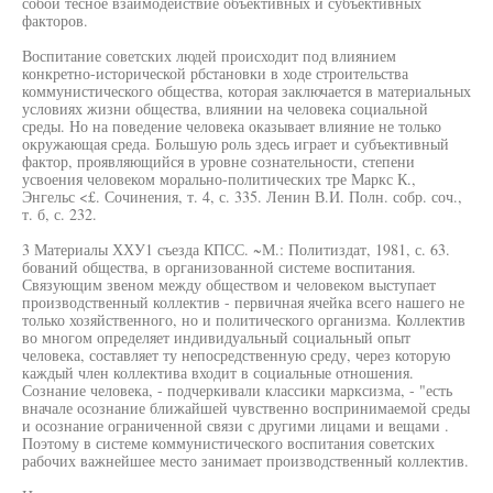
собой тесное взаимодействие объективных и субъективных
факторов.
Воспитание советских людей происходит под влиянием
конкретно-исторической рбстановки в ходе строительства
коммунистического общества, которая заключается в материальных
условиях жизни общества, влиянии на человека социальной
среды. Но на поведение человека оказывает влияние не только
окружающая среда. Большую роль здесь играет и субъективный
фактор, проявляющийся в уровне сознательности, степени
усвоения человеком морально-политических тре Маркс К.,
Энгельс <£. Сочинения, т. 4, с. 335. Ленин В.И. Полн. собр. соч.,
т. б, с. 232.
3 Материалы ХХУ1 съезда КПСС. ~М.: Политиздат, 1981, с. 63.
бований общества, в организованной системе воспитания.
Связующим звеном между обществом и человеком выступает
производственный коллектив - первичная ячейка всего нашего не
только хозяйственного, но и политического организма. Коллектив
во многом определяет индивидуальный социальный опыт
человека, составляет ту непосредственную среду, через которую
каждый член коллектива входит в социальные отношения.
Сознание человека, - подчеркивали классики марксизма, - "есть
вначале осознание ближайшей чувственно воспринимаемой среды
и осознание ограниченной связи с другими лицами и вещами .
Поэтому в системе коммунистического воспитания советских
рабочих важнейшее место занимает производственный коллектив.