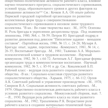
общественно-политической активности рабочего класса, влияние
научно-технического прогресса, социалистического соревнования,
условий труда, образовательного уровня и других факторов на
повышение активности^* См.: Кочков А.А. Об опыте работы
Пермской городской партийной организации по развитию
коллективных форм труда и совершенствованию
социалистического соревнования в низовом звене трудового
коллектива. "В кн.: Во главе творчества масс. -М., 1979; Осипова
Н. Роль бригады в укреплении дисциплины труда. -Под знаменем
ленинизма, 1980, №8, с. 58-59; Петров Ю. Бригадный подряд и
развитие движения под девизом "Пятилетнее задание - меньшим
составом". -Партийная жизнь, 1980, № 13, с. 24-28; Музыря А.
Бригада: опыт, задачи, перспективы. -Коммунист, 1981, № 14, с.
26-35; Воспитывает бригада. -М., 1981; Ткаченко А.А. Морально-
психологический климат в трудовом коллективе. -Научный
коммунизм, 1982, № 3, с.64-72; Антипьев А.Г. Бригадные формы
организации труда и коммунистическое воспитание. -Научный
коммунизм, 1982, № 5, с. 85-91 и др. См.: Ковалевский Б.П.
Рабочий класс - ведущая сила развитого социалистического
общества. -В кн.: Социально-классовая структура развитого
социалистического общества. -Харьков, 1975, с. 66-112; Орлов
А.К. Советский рабочий и управление производством. ~М., 1978;
Смирнов В.А. Социальная активность советских рабочих. -М.,
1979; Общественно-политическая деятельность рабочего класса в
условиях развитого социализма. -Межвузовский сборник, вып. 7.
—JI., 1930; Ведущая роль рабочего класса на этапе развитого
социализма. -М., 1982; Уразалимова Р.К. Возрастание роли
рабочего класса в создании материально-технической базы