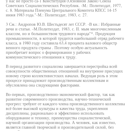
у нас не просто са-1 Конституция (Основной Закон) Союза
Советских Социалистических Республик. -М.: Политиздат, 1977,
с. 8. Материалы Пленума Центрального Комитета КПСС 14-15
июня 1983 года."-М.: Политиздат, 1983, с. 27.
3 См.: Андропов Ю.В. Шестьдесят лет СССР. -В кн.: Избранные
речи и статьи. -М.Политиздат, 1983, с. II. мым многочисленным
классом, но и большинством трудового народа"*. Продукция
промышленности, в которой трудится наибольший отряд рабочего
класса, в 1980 году составила 63,4 процента валового общестр
венного продукта страны . Поэтому особую актуальность
приобретает вопрос о формировании у рабочих
коммунистического отношения к труду.
В период развитого социализма завершается перестройка всей
совокупности общественных отношений на внутренне присущих
новому строю коллективистских началах. Ведущая роль в этом
процессе принадлежит производственным коллективам и
обусловлена она следующими факторами.
Во-первых, производственно-экономический фактор, так как
развитие современного производства, научно-технический
прогресс требуют от каждого члена производственного коллектива
всё более высокой культуры и качества труда, укрепления
дисциплины, рационально и эффективно использовать
оборудование и технику, преимущества социалистической,
научной организации производства. А человек, как известно,
является главной творческой и производительной силой, без