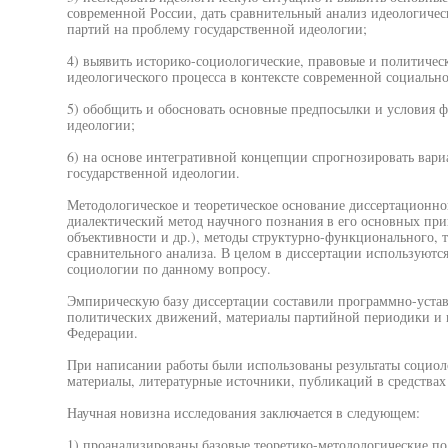
современной России, дать сравнительный анализ идеологиче
партий на проблему государственной идеологии;
4) выявить историко-социологические, правовые и политичес
идеологического процесса в контексте современной социально
5) обобщить и обосновать основные предпосылки и условия 
идеологии;
6) на основе интегративной концепции спрогнозировать вар
государственной идеологии.
Методологическое и теоретическое основание диссертационно
диалектический метод научного познания в его основных при
объективности и др.), методы структурно-функционального, т
сравнительного анализа. В целом в диссертации используютс
социологии по данному вопросу.
Эмпирическую базу диссертации составили программно-уста
политических движений, материалы партийной периодики и 
Федерации.
При написании работы были использованы результаты социол
материалы, литературные источники, публикаций в средства
Научная новизна исследования заключается в следующем:
1) проанализированы базовые теоретико-методологические п