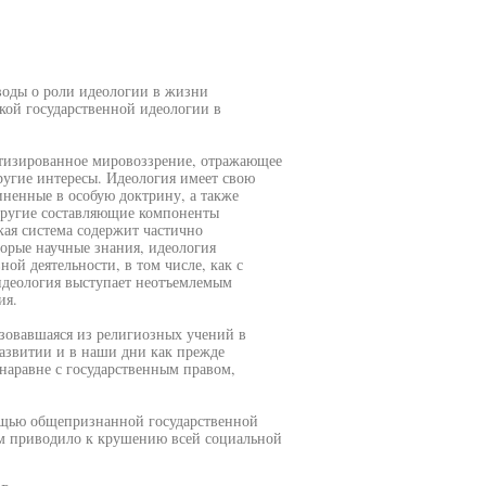
оды о роли идеологии в жизни
кой государственной идеологии в
атизированное мировоззрение, отражающее
ругие интересы. Идеология имеет свою
иненные в особую доктрину, а также
другие составляющие компоненты
ая система содержит частично
орые научные знания, идеология
ой деятельности, в том числе, как с
идеология выступает неотъемлемым
ия.
зовавшаяся из религиозных учений в
азвитии и в наши дни как прежде
наравне с государственным правом,
ощью общепризнанной государственной
ем приводило к крушению всей социальной