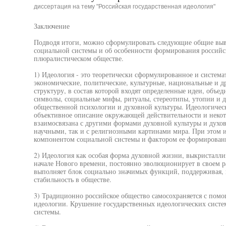
диссертация на тему "Российская государственная идеология"
Заключение
Подводя итоги, можно сформулировать следующие общие выв
социальной системы и об особенности формирования российс
плюралистическом обществе.
1) Идеология - это теоретически сформулированное и систем
экономические, политические, культурные, национальные и д
структуру, в состав которой входят определенные идеи, объед
символы, социальные мифы, ритуалы, стереотипы, утопии и 
общественной психологии и духовной культуры. Идеологическ
объективное описание окружающей действительности и некот
взаимосвязана с другими формами духовной культуры и духовн
научными, так и с религиозными картинами мира. При этом 
компонентом социальной системы и фактором ее формирован
2) Идеология как особая форма духовной жизни, выкристалли
начале Нового времени, постоянно эволюционирует в своем р
выполняет блок социально значимых функций, поддерживая, 
стабильность в обществе.
3) Традиционно российское общество самосохраняется с пом
идеологии. Крушение государственных идеологических сист
системы.