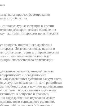
ович
ты является процесс формирования
ического общества.
и социокультурная ситуация в России
димостью демократического обновления
ежду частными интересами политических
ут процессы постоянного дробления
 интересы. Появляются новые партии и
ых социальных групп и опирающиеся на
ичными политическими силами идет
нциации способствовало поляризации
видуального сознания, который вызван
воззренческих и поведенческих
м. Образовавшийся духовный вакуум часто
окультурных образований, хотя российская
икает необходимость в научном исследовании
й системе. Государственная идеология
яженности в обществе и способом
нно государственная идеология может
деление цели социального развития),
бщностей), оценочная (сравнение и