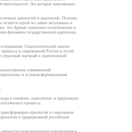
йствительности), без которых невозможно
различных ценностей и идеологий. Поэтому
е остается одной из самых актуальных и
кт, что бурные социально-политические и
нию феномена государственной идеологии,
сследования. Социологический анализ
 процесса в современной России и путей
т серьезный научный и практический
роанализировать современный
предпосылки и условия формирования
:
дходы к понятию «идеология» и предложить
ологического процесса;
и трансформации идеологии в социальных
 идеологии в традиционной российской
 ценностно-идеологические направления в