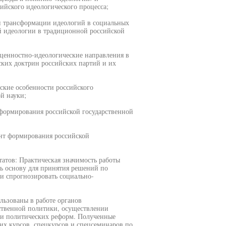
ийского идеологического процесса;
и трансформации идеологий в социальных
ой идеологии в традиционной российской
 ценностно-идеологические направления в
ских доктрин российских партий и их
ские особенности российского
й науки;
формирования российской государственной
ант формирования российской
татов: Практическая значимость работы
ть основу для принятия решений по
и спрогнозировать социально-
льзованы в работе органов
рственной политики, осуществлении
 и политических реформ. Полученные
их курсов, спецкурсов и спецсеминаров по