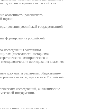
ских доктрин современных российских
кие особенности российского
й науки;
формирования российской государственной
иант формирования российской
го исследования составляют
нципах (системности, историзма,
еоретического, эмпирического и
я методологические исследования классиков
вные документы различных общественно-
нормативные акты, принятые в Российской
огических исследований, аналитические
х массовой информации.
одходы к понятию «идеология» и