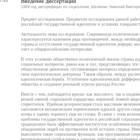
Введение диссертации
ства
1999 год, автореферат по социологии, Шеляпин, Николай Виктор
Предмет исследования: Предметом исследования данной рабо
российской государственной идеологии в условиях плюралист
Актуальность темы исследования: Современная политическая 
характеризуется наличием ряда противоречий: между необхо
страны и отсутствием государственной идеологии реформ; м
элит и общероссийскими интересами.
В этих условиях общественно-политической жизни страны ид
социальных интересов, равно как и сил, представляющих эти
общественные движения, отстаивающие интересы определенн
свои идеологические доктрины. Таким образом, между разл
идеологическая борьба. Углубление идеологической диффере
общества и созданию реальной угрозы распада России.
Вместе с тем, наблюдается кризис как массового, так и инди
резкой сменой социальной парадигмы, коренной ломкой миро
стереотипов. Идейная дезориентация стала массовым явление
заполняется механическим перенесением идеалов других соци
почва к такому переносу еще не готова. В связи с этим возн
проблемы государственной идеологии в российской социально
традиционно была эффективным институтом ослабления напр
объединения людей на протяжении всей истории страны. Име
выполнить такие социальные функции, как программная (опре
мотивационная (побуждение к единым действиям различных о