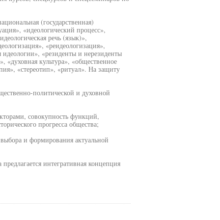
ациональная (государственная)
уация», «идеологический процесс»,
идеологическая речь (язык)»,
деологизация», «реидеологизация»,
ы идеологии», «резиденты и нерезиденты
», «духовная культура», «общественное
пия», «стереотип», «ритуал». На защиту
бщественно-политической и духовной
кторами, совокупность функций,
торического прогресса общества;
м выбора и формирования актуальной
а предлагается интегративная концепция