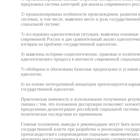
предложена система категорий для анализа современного росс
2) проанализированы особенности происхождения, развития 
системах, в том числе, выявлено место и роль государственн
социальной системе;
3) исследована идеологическая ситуация, выявлены основные
современной России и дан сравнительный анализ идеологиче
взглядов на проблему государственной идеологии;
4) выявлены историко-социологические, правовые и политиче
идеологического процесса в контексте современной социально
5) обобщены и обоснованы базисные предпосылки и условия 
идеологии;
6) на основе интегративной концепции прогнозируется вари
государственной идеологии.
Практическая значимость и использование полученных резуль
связана с тем, что положения диссертации позволяют заложи
преодолению дезинтеграции российской социальной системы 
политические последствия их применения.
Главные положения, выводы и рекомендации могут быть испо
государственной власти при разработке и реализации госуда
пропагандистского сопровождения социально-экономических
результаты могут применяться в преподавании соответствующ