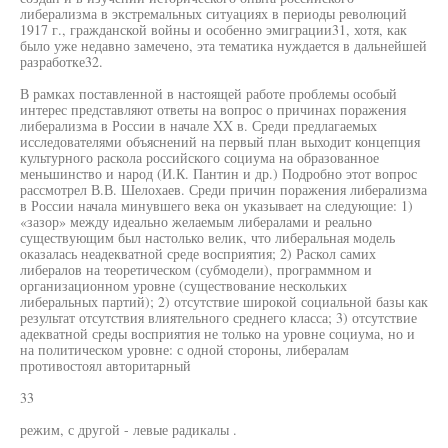
либерализма в экстремальных ситуациях в периоды революций
1917 г., гражданской войны и особенно эмиграции31, хотя, как
было уже недавно замечено, эта тематика нуждается в дальнейшей
разработке32.
В рамках поставленной в настоящей работе проблемы особый
интерес представляют ответы на вопрос о причинах поражения
либерализма в России в начале XX в. Среди предлагаемых
исследователями объяснений на первый план выходит концепция
культурного раскола российского социума на образованное
меньшинство и народ (И.К. Пантин и др.) Подробно этот вопрос
рассмотрел В.В. Шелохаев. Среди причин поражения либерализма
в России начала минувшего века он указывает на следующие: 1)
«зазор» между идеально желаемым либералами и реально
существующим был настолько велик, что либеральная модель
оказалась неадекватной среде восприятия; 2) Раскол самих
либералов на теоретическом (субмодели), программном и
организационном уровне (существование нескольких
либеральных партий); 2) отсутствие широкой социальной базы как
результат отсутствия влиятельного среднего класса; 3) отсутствие
адекватной среды восприятия не только на уровне социума, но и
на политическом уровне: с одной стороны, либералам
противостоял авторитарный
33
режим, с другой - левые радикалы .