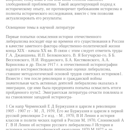
злободневной проблематике. Такой акцентирующий подход к
историческому опыту, не противоречит требованиям историзма и
полноты исторического исследования, вместе с тем позволяя
актуализировать его результаты.
Освещение темы в научной литературе
Первые попытки осмысления истории отечественного
либерализма восходят еще ко времени его существования в России
в качестве заметного фактора общественно-политической жизни
конца XIX - начала XX вв. В связи с этим следует отметить труды
Г.А. Джаншиева, И.П. Белоконского, В. Я Богучарско-го, Б Б.
Веселовского, Н.И. Иорданского, Б.А. Кистяковского, А.А.
Корнилова и др. После 1917 г. в отечественной историографии
надолго восторжествовали ленинские оценки либерализма,
ставшие методологической основой трудов советских историков1.
Вхместе с тем после революции и гражданской войны
значительная часть активных деятелей либерализма оказалась в
эмиграции, где ими была предпринята попытка осмыслить итоги
пройденного пути2. Эмигрантская литература отчасти повлияла и
на становление западной историогра-
1 См напр Черменский Е Д Буржуазия и царизм в революции
1905 - 1907 гг - М , Л, 1939, Его же Буржуазия и царизм в первой
русской революции 2-е изд. - М , 1970, В И Ленин и история
классов и полити ческих партий в России М, 1970, Слонимский А
Г. В И Ленин об истории русского либерализма // История и
историки историографический ежегодник 1970 М,1972 и др