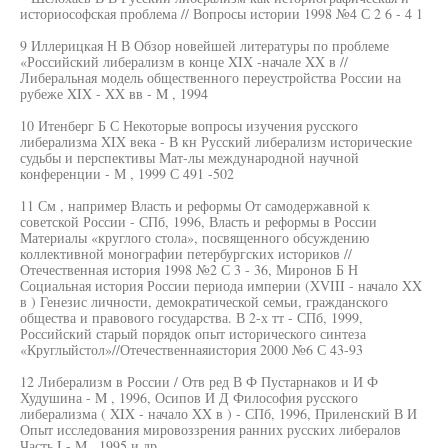
историософская проблема // Вопросы истории 1998 №4 С 2 6 - 4 1
9 Иллерицкая Н В Обзор новейшей литературы по проблеме
«Российский либерализм в конце XIX -начале XX в //
Либеральная модель общественного переустройства России на
рубеже XIX - XX вв - M , 1994
10 Итенберг Б С Некоторые вопросы изучения русского
либерализма XIX века - В кн Русский либерализм исторические
судьбы и перспективы Мат-лы международной научной
конференции - М , 1999 С 491 -502
11 См , например Власть и реформы От самодержавной к
советской России - СПб, 1996, Власть и реформы в России
Материалы «круглого стола», посвященного обсуждению
коллективной монографии петербургских историков //
Отечественная история 1998 №2 С 3 - 36, Миронов Б Н
Социальная история России периода империи (XVIII - начало XX
в ) Генезис личности, демократической семьи, гражданского
общества и правового государства. В 2-х тт - СПб, 1999,
Российский старый порядок опыт исторического синтеза
«Круглыйстол»//Отечественнаяистория 2000 №6 С 43-93
12 Либерализм в России / Отв ред В Ф Пустарнаков и И Ф
Худушина - M , 1996, Осипов И Д Философия русского
либерализма ( XIX - начало XX в ) - СПб, 1996, Приленский В И
Опыт исследования мировоззрения ранних русских либералов
Часть I - M , 1995 и др