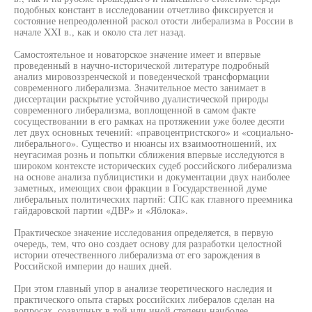
подобных констант в исследовании отчетливо фиксируется и
состояние непреодоленной раскол отости либерализма в России в
начале XXI в., как и около ста лет назад.
Самостоятельное и новаторское значение имеет и впервые
проведенный в научно-исторической литературе подробный
анализ мировоззренческой и поведенческой трансформации
современного либерализма. Значительное место занимает в
диссертации раскрытие устойчиво дуалистической природы
современного либерализма, воплощенной в самом факте
сосуществовании в его рамках на протяжении уже более десяти
лет двух основных течений: «правоцентристского» и «социально-
либерального». Существо и нюансы их взаимоотношений, их
неугасимая рознь и попытки сближения впервые исследуются в
широком контексте исторических судеб российского либерализма
на основе анализа публицистики и документации двух наиболее
заметных, имеющих свои фракции в Государственной думе
либеральных политических партий: СПС как главного преемника
гайдаровской партии «ДВР» и «Яблока».
Практическое значение исследования определяется, в первую
очередь, тем, что оно создает основу для разработки целостной
истории отечественного либерализма от его зарождения в
Российской империи до наших дней.
При этом главный упор в анализе теоретического наследия и
практического опыта старых российских либералов сделан на
вопросах, созвучных в той или иной степени наиболее