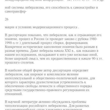
ной системы либерализма, его способность к самонастройке и
самотрансфор-
26
мации в условиях модернизационного процесса .
В диссертации показано, что либерализм, как и отражающее его
понятие, прошел в России (и проходит заново с рубежа 1980-
1990-х гг.) длительный процесс сборки, формирования.
Конкретное историческое наполнение понятия было разным в
разные времена. Даже либералы начала XXI в., как показано в
нашем исследовании, вкладывают в него уже несколько иной,
более широкий смысл, чем их предшественники в начале 90-х гг.
прошлого столетия.
В наиболее общей форме автор диссертации определяет
либерализм, как широкое и комплексное явление
интеллектуальной и общественно-политической жизни, для
которого характерна дуалистическая устремленность к
обеспечению свободы личности и общественного порядка
средствами государственно-правового регулирования их
отношений.
В научной литературе активно обсуждались проблемы
типологизации российского либерализма. Для развитых
западноевропейских стран характерна естественная