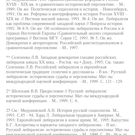
XVIII - XIX вв. в сравнительно-исторической перспективе. - М.,
1989; Он же. Политическая социология и история. - Новосибирск,
1991; Он же. Реформы н контрреформы в истории России XVIII -
XIX вв. // Вестник высшей школы. 1991. № 4; Он же. Либерализм
как проблема современной западной науки // Вопросы истории.
1992. № 8-9; Он же. Об особенностях либерализма в России и в
странах Восточной Европы (Сравнительный анализ социальной
программы) // Вестник МГУ. Серия 12. 1993. № 5; Он же.
Демократия и авторитаризм: Российский конституционализм в
сравнительной перспективе. - М., 1997.
** Селезнева Л.В. Западная демократия глазами российских
либералов начала XX века. - Ростов -на • Дону, 1995; См. также:
Селезнева Л.В. Российский либерализм и европейская
политическая традиция: созвучия и диссонансы. - В кн.: Русский
либерализм: исторические судьбы и перспективы: Мат-лы
международной научной конференции. - М., 1999. С. 121 - 129.
2* Шелохаев В.В. Предисловие // Русский либерализм:
исторические судьбы и перспективы: Мат-лы международной
научной конференции. - М., 1999. С. 6.
25 См.: Медушевский А.Н. История русской социологии. М.,
1993. С.85 - 94; Харц Л. Либеральная традиция в Америке. М.,
1993; Европейский либерализм в новое время. М., 1995; Капустин
Б.Г. Алгоритмы и варианты западного либерализма. - В кн.:
Русский либерализм: исторические судьбы и перспективы: Мат-лы
международной научной конференции. - М., 1999. С. 39 - 56 и др.