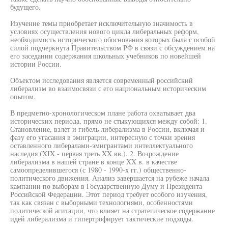
будущего.
Изучение темы приобретает исключительную значимость в
условиях осуществления нового цикла либеральных реформ,
необходимость исторического обоснования которых была с особой
силой подчеркнута Правительством РФ в связи с обсуждением на
его заседании содержания школьных учебников по новейшей
истории России.
Объектом исследования является современный российский
либерализм во взаимосвязи с его национальным историческим
опытом.
В предметно-хронологическом плане работа охватывает два
исторических периода, прямо не стыкующихся между собой: 1.
Становление, взлет и гибель либерализма в России, включая и
фазу его угасания в эмиграции, интересную с точки зрения
оставленного либералами-эмигрантами интеллектуального
наследия (XIX - первая треть XX вв.). 2. Возрождение
либерализма в нашей стране в конце XX в. в качестве
самоопределившегося (с 1980 - 1990-х гг.) общественно-
политического движения. Анализ завершается на рубеже начала
кампании по выборам в Государственную Думу и Президента
Российской Федерации. Этот период требует особого изучения,
так как связан с выборными технологиями, особенностями
политической агитации, что влияет на стратегическое содержание
идей либерализма и гипертрофирует тактические подходы.