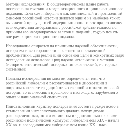
Методы исследования. В общетеоретическом плане работа
построена на сочетании модернизационного и цивилизационного
подходов. Если сам либерализм как комплексный и протяженный
феномен российской истории является одним из наиболее ярких
выражений присущего ей модернизационного вектора, то логику
взаимодействия либерализма с российской действительностью,
причины его неоднократных взлетов и падений, трудно понять
вне рамок цивилизационного подхода.
Исследование опирается на принципы научной объективности,
историзма и всесторонности в освещении поставленной
проблематики. Для реализации основной цели и конкретных задач
исследования использован ряд научно-исторических методов
(историко-генетический, историко-типологический, ис-торико-
системный).
Новизна исследования во многом определяется тем, что
российский либерализм рассматривается в диссертации в
широком контексте традиций отечественной и отчасти мировой
истории, во взаимосвязи прошлого и настоящего, зарубежного
опыта и национальной специфики.
Инновационный характер исследования состоит прежде всего в
установлении интеллектуального диалога между двумя
разновременными, хотя и во многом и однотипными пластами
российской политической культуры: либерализмом XIX - начала
XX вв. и возродившимся либерализмом конца XX - нача-