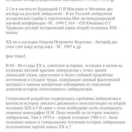
2 См в частности Будницкий О В Маклаков и Милюков два
взгляда на русский либерализм - В кн Русский либерализм
исторические судьбы и перспективы Мат-лы международной
научной конференции -М , 1999 С 416 - 428 Юмашева О Г
Традиции русской исторической науки второй половины XIX -
начала
XX вв в наследии Георгия Петровича Федотова - Автореф дис
учен степ канд истор наук - М , 1995 и др
фии темы3.
В 60 - 80-е годы XX в. советские историки, оставаясь в целом на
позициях жесткой критики либерализма с точки зрения
ленинской схемы, приступают к более глубокой проработке
источников и создают труды, содержащие ценный фактический
материал и важные конкретные наблюдения по отдельным
аспектам истории отечественного либерализма4.
Специальной разработке подвергались проблемы либерализма в
контексте истории земского движения и интеллигенции во второй
половине XIX в.5 В связи с этим необходимо особо подчеркнуть
значение монографии Н.М. Пиру-мовой6 по истории земского
либерализма. Уже в 1970-е - первой половине 1980-х гг. было
положено начало и специальному изучению истории либеральных
политических партий начала XX в.7