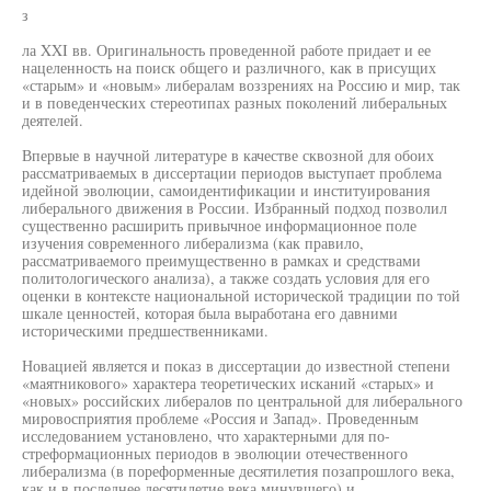
з
ла XXI вв. Оригинальность проведенной работе придает и ее
нацеленность на поиск общего и различного, как в присущих
«старым» и «новым» либералам воззрениях на Россию и мир, так
и в поведенческих стереотипах разных поколений либеральных
деятелей.
Впервые в научной литературе в качестве сквозной для обоих
рассматриваемых в диссертации периодов выступает проблема
идейной эволюции, самоидентификации и институирования
либерального движения в России. Избранный подход позволил
существенно расширить привычное информационное поле
изучения современного либерализма (как правило,
рассматриваемого преимущественно в рамках и средствами
политологического анализа), а также создать условия для его
оценки в контексте национальной исторической традиции по той
шкале ценностей, которая была выработана его давними
историческими предшественниками.
Новацией является и показ в диссертации до известной степени
«маятникового» характера теоретических исканий «старых» и
«новых» российских либералов по центральной для либерального
мировосприятия проблеме «Россия и Запад». Проведенным
исследованием установлено, что характерными для по-
стреформационных периодов в эволюции отечественного
либерализма (в пореформенные десятилетия позапрошлого века,
как и в последнее десятилетие века минувшего) и