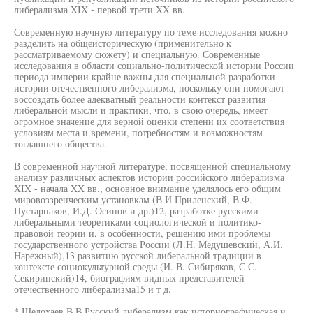
либерализма XIX - первой трети XX вв.
Современную научную литературу по теме исследования можно
разделить на общеисторическую (применительно к
рассматриваемому сюжету) и специальную. Современные
исследования в области социально-политической истории России
периода империи крайне важны для специальной разработки
истории отечественного либерализма, поскольку они помогают
воссоздать более адекватный реальности контекст развития
либеральной мысли и практики, что, в свою очередь, имеет
огромное значение для верной оценки степени их соответствия
условиям места и времени, потребностям и возможностям
тогдашнего общества.
В современной научной литературе, посвященной специальному
анализу различных аспектов истории российского либерализма
XIX - начала XX вв., основное внимание уделялось его общим
мировоззренческим установкам (В И Приленский, В.Ф.
Пустарнаков, И.Д. Осипов и др.)12, разработке русскими
либеральными теоретиками социологической и политико-
правовой теории и, в особенности, решению ими проблемы
государственного устройства России (Л.Н. Медушевский, А.И.
Нарежный),13 развитию русской либеральной традиции в
контексте социокультурной среды (И. В. Сибиряков, С С.
Секиринский)14, биографиям видных представителей
отечественного либерализма15 и т д.
* Шелохаев В В Русский либерализм как историографическая и