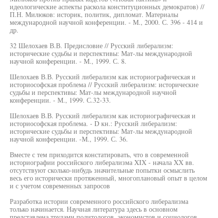
идеологические аспекты раскола конституционных демократов) //
П.Н. Милюков: историк, политик, дипломат. Материалы
международной научной конференции. - М., 2000. С. 396 - 414 и
др.
32 Шелохаев В.В. Предисловие // Русский либерализм:
исторические судьбы и перспективы: Мат-лы международной
научной конференции. - М., 1999. С. 8.
Шелохаев В.В. Русский либерализм как историографическая и
историософская проблема // Русский либерализм: исторические
судьбы и перспективы: Мат-лы международной научной
конференции. - М., 1999. С.32-33.
Шелохаев В.В. Русский либерализм как историографическая и
историософская проблема. - D кн.: Русский либерализм:
исторические судьбы и перспективы: Мат-лы международной
научной конференции. -М., 1999. С. 36.
Вместе с тем приходится констатировать, что в современной
историографии российского либерализма XIX - начала XX вв.
отсутствуют сколько-нибудь значительные попытки осмыслить
весь его исторически протяженный, многоплановый опыт в целом
и с учетом современных запросов
Разработка истории современного российского либерализма
только начинается. Научная литература здесь в основном
представлена трудами политологов, экономистов и социологов.