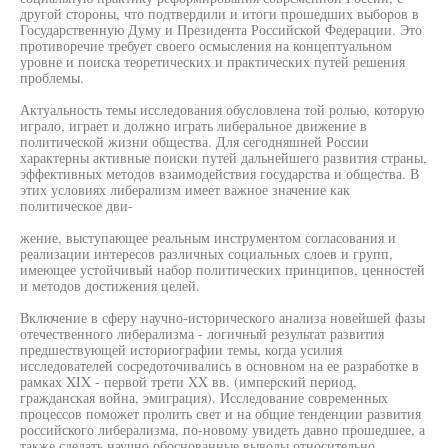
другой стороны, что подтвердили и итоги прошедших выборов в
Государственную Думу и Президента Российской Федерации. Это
противоречие требует своего осмысления на концептуальном
уровне и поиска теоретических и практических путей решения
проблемы.
Актуальность темы исследования обусловлена той ролью, которую
играло, играет и должно играть либеральное движение в
политической жизни общества. Для сегодняшней России
характерны активные поиски путей дальнейшего развития страны,
эффективных методов взаимодействия государства и общества. В
этих условиях либерализм имеет важное значение как
политическое дви-
жение, выступающее реальным инструментом согласования и
реализации интересов различных социальных слоев и групп,
имеющее устойчивый набор политических принципов, ценностей
и методов достижения целей.
Включение в сферу научно-исторического анализа новейшей фазы
отечественного либерализма - логичный результат развития
предшествующей историографии темы, когда усилия
исследователей сосредоточивались в основном на ее разработке в
рамках XIX - первой трети XX вв. (имперский период,
гражданская война, эмиграция). Исследование современных
процессов поможет пролить свет и на общие тенденции развития
российского либерализма, по-новому увидеть давно прошедшее, а
также сделать научно обоснованные выводы относительно