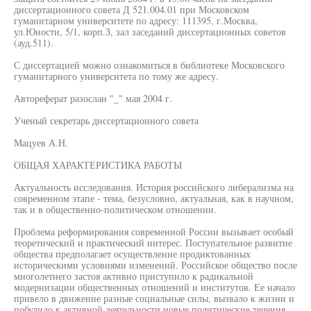
диссертационного совета Д 521.004.01 при Московском
гуманитарном университете по адресу: 111395, г.Москва,
ул.Юности, 5/1, корп.З, зал заседаний диссертационных советов
(ауд.511).
С диссертацией можно ознакомиться в библиотеке Московского
гуманитарного университета по тому же адресу.
Автореферат разослан "_" мая 2004 г.
Ученый секретарь диссертационного совета
Мацуев А.Н.
ОБЩАЯ ХАРАКТЕРИСТИКА РАБОТЫ
Актуальность исследования. История российского либерализма на
современном этапе - тема, безусловно, актуальная, как в научном,
так и в общественно-политическом отношении.
Проблема реформирования современной России вызывает особый
теоретический и практический интерес. Поступательное развитие
общества предполагает осуществление продиктованных
историческими условиями изменений. Российское общество после
многолетнего застоя активно приступило к радикальной
модернизации общественных отношений и институтов. Ее начало
привело в движение разные социальные силы, вызвало к жизни и
побудило к активной деятельности новые политические течения,