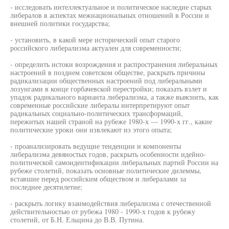
- исследовать интеллектуальное и политическое наследие старых
либералов в аспектах межнациональных отношений в России и
внешней политики государства;
- установить, в какой мере исторический опыт старого
российского либерализма актуален для современности;
- определить истоки возрождения и распространения либеральных
настроений в позднем советском обществе, раскрыть причины
радикализации общественных настроений под либеральными
лозунгами в конце горбачевской перестройки; показать взлет и
упадок радикального варианта либерализма, а также выяснить, как
современные российские либералы интерпретируют опыт
радикальных социально-политических трансформаций,
пережитых нашей страной на рубеже 1980-х — 1990-х гг., какие
политические уроки они извлекают из этого опыта;
- проанализировать ведущие тенденции и компоненты
либерализма девяностых годов, раскрыть особенности идейно-
политической самоидентификации либеральных партий России на
рубеже столетий, показать основные политические дилеммы,
вставшие перед российским обществом и либералами за
последнее десятилетие;
- раскрыть логику взаимодействия либерализма с отечественной
действительностью от рубежа 1980 - 1990-х годов к рубежу
столетий, от Б.Н. Ельцина до В.В. Путина.