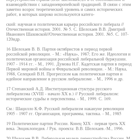
взаимодействии с западноевропейской традицией. В связи с этим
заметно возрос теоретический уровень и самих исторических
работ, в которых широко используются катего-
ский: научная и политическая карьера российского либерала //
Отечественная история. 2001. № 5. С. Шелохаев В.В. Дмитрий
Иванович Шаховской//Отечественная история. 2001. №5. С. 107-
120идр.
16 Шелохаев В. В. Партия октябристов в период первой
российской революции. - М.: «Наука», 1987; Его же. Идеология и
политическая организация российской либеральной буржуазии.
1907 - 1914 гг. - М., 1991. Думова Н.Г. Кадетская партия в период
Первой мировой войны и Февральской революции. - М.: Наука,
1988, Селецкий В.Н. Прогрессизм как политическая партия и
идейное направление в русском либерализме. - М., 1996 и др.
17 Степанский А.Д. Институционная стуктура русского
либерализма (XVIII - начало XX в.) // Русский либерализм:
исторические судьбы и перспективы. - М., 1999. С. 169.
См.: Шацилло К.Ф. Русский либерализм накануне революции
1905 - 1907 гг. Организация, программы, тактика. - М., 1985
19 Политические партии России. Конец XIX - первая треть XX
века. Энциклопедия. / Рук. проекта: В.В. Шелохаев.-М., 1996.
20 Шелохаев В.В. Либеральная модель переустройства России. М.,