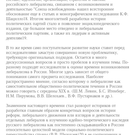
российского либерализма, связанном с возникновением и
деятельностью "Союза освобождения» нашел всестороннее
обоснование еще в статьях и монографическом исследовании К.Ф.
Шацилло18. Итогом многолетней разработки истории
политических партий стало и появление энциклопедического
издания, где большое место отведено и либеральным
политическим партиям, а также их лидерам и активным
деятелям19.
В то же время само поступательное развитие науки ставит перед
исследователями зачастую совершенно новую проблематику,
требующую оригинальных подходов. Остается и много
дискуссионных вопросов и просто пробелов в изучении темы. По-
разному подходят исследователи к оценке времени возникновения
либерализма в России. Многое здесь зависит от общего
понимания самого предмета исследования. Наиболее
распространено мнение, согласно которому о либерализме как
самостоятельном общественно-политическом течении в России
можно говорить с середины XIX в. (Ш.М. Левин, Б.С. Итенберг,
Н.М. Пирумова, В.В. Шелохаев., В.Ф. Пустарнаков и др.).
Знамением настоящего времени стал разворот историков от
разработки главным образом конкретных вопросов истории
реформ, либерального движения или взглядов и деятельности
отдельных либералов к изучению идейно-теоретического наследия
русского либерализма как постепенно складывавшейся в России
относительно целостной модели социально-политического
переустройства страны (В.В. Шелохаев)20 в ее соотношении и