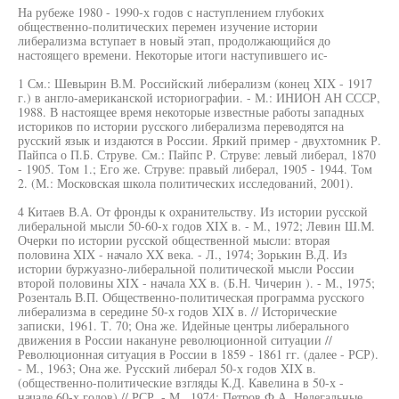
На рубеже 1980 - 1990-х годов с наступлением глубоких
общественно-политических перемен изучение истории
либерализма вступает в новый этап, продолжающийся до
настоящего времени. Некоторые итоги наступившего ис-
1 См.: Шевырин В.М. Российский либерализм (конец XIX - 1917
г.) в англо-американской историографии. - М.: ИНИОН АН СССР,
1988. В настоящее время некоторые известные работы западных
историков по истории русского либерализма переводятся на
русский язык и издаются в России. Яркий пример - двухтомник Р.
Пайпса о П.Б. Струве. См.: Пайпс Р. Струве: левый либерал, 1870
- 1905. Том 1.; Его же. Струве: правый либерал, 1905 - 1944. Том
2. (М.: Московская школа политических исследований, 2001).
4 Китаев В.А. От фронды к охранительству. Из истории русской
либеральной мысли 50-60-х годов XIX в. - М., 1972; Левин Ш.М.
Очерки по истории русской общественной мысли: вторая
половина XIX - начало XX века. - Л., 1974; Зорькин В.Д. Из
истории буржуазно-либеральной политической мысли России
второй половины XIX - начала XX в. (Б.Н. Чичерин ). - М., 1975;
Розенталь В.П. Общественно-политическая программа русского
либерализма в середине 50-х годов XIX в. // Исторические
записки, 1961. Т. 70; Она же. Идейные центры либерального
движения в России накануне революционной ситуации //
Революционная ситуация в России в 1859 - 1861 гг. (далее - РСР).
- М., 1963; Она же. Русский либерал 50-х годов XIX в.
(общественно-политические взгляды К.Д. Кавелина в 50-х -
начале 60-х годов) // РСР. - М., 1974; Петров Ф.А. Нелегальные