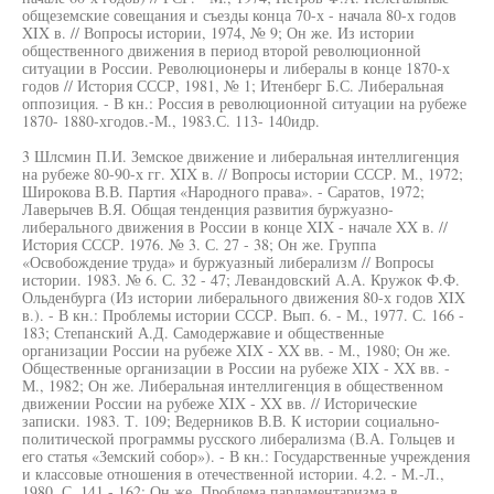
общеземские совещания и съезды конца 70-х - начала 80-х годов
XIX в. // Вопросы истории, 1974, № 9; Он же. Из истории
общественного движения в период второй революционной
ситуации в России. Революционеры и либералы в конце 1870-х
годов // История СССР, 1981, № 1; Итенберг Б.С. Либеральная
оппозиция. - В кн.: Россия в революционной ситуации на рубеже
1870- 1880-хгодов.-М., 1983.С. 113- 140идр.
3 Шлсмин П.И. Земское движение и либеральная интеллигенция
на рубеже 80-90-х гг. XIX в. // Вопросы истории СССР. М., 1972;
Широкова В.В. Партия «Народного права». - Саратов, 1972;
Лаверычев В.Я. Общая тенденция развития буржуазно-
либерального движения в России в конце XIX - начале XX в. //
История СССР. 1976. № 3. С. 27 - 38; Он же. Группа
«Освобождение труда» и буржуазный либерализм // Вопросы
истории. 1983. № 6. С. 32 - 47; Левандовский А.А. Кружок Ф.Ф.
Ольденбурга (Из истории либерального движения 80-х годов XIX
в.). - В кн.: Проблемы истории СССР. Вып. 6. - М., 1977. С. 166 -
183; Степанский А.Д. Самодержавие и общественные
организации России на рубеже XIX - XX вв. - М., 1980; Он же.
Общественные организации в России на рубеже XIX - XX вв. -
М., 1982; Он же. Либеральная интеллигенция в общественном
движении России на рубеже XIX - XX вв. // Исторические
записки. 1983. Т. 109; Ведерников В.В. К истории социально-
политической программы русского либерализма (В.А. Гольцев и
его статья «Земский собор»). - В кн.: Государственные учреждения
и классовые отношения в отечественной истории. 4.2. - М.-Л.,
1980. С. 141 - 162; Он же. Проблема парламентаризма в