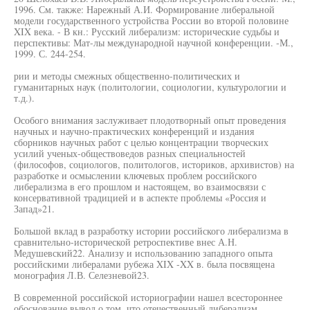
1996. См. также: Нарежный А.И. Формирование либеральной
модели государственного устройства России во второй половине
XIX века. - В кн.: Русский либерализм: исторические судьбы и
перспективы: Мат-лы международной научной конференции. -М.,
1999. С. 244-254.
рии и методы смежных общественно-политических и
гуманитарных наук (политологии, социологии, культурологии и
т.д.).
Особого внимания заслуживает плодотворный опыт проведения
научных и научно-практических конференций и издания
сборников научных работ с целью концентрации творческих
усилий ученых-обществоведов разных специальностей
(философов, социологов, политологов, историков, архивистов) на
разработке и осмыслении ключевых проблем российского
либерализма в его прошлом и настоящем, во взаимосвязи с
консервативной традицией и в аспекте проблемы «Россия и
Запад»21.
Большой вклад в разработку истории российского либерализма в
сравнительно-исторической ретроспективе внес А.Н.
Медушевский22. Анализу и использованию западного опыта
российскими либералами рубежа XIX -XX в. была посвящена
монография Л.В. Селезневой23.
В современной российской историографии нашел всестороннее
обоснование вывод о том, что отечественный либерализм