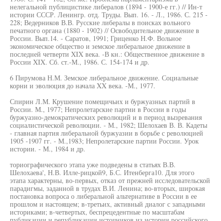
нелегальной публицистике либералов (1894 - 1900-е гг.) // Ин-т
истории СССР. Ленингр. отд. Труды. Вып. 16. - Л., 1986. С. 215 -
228; Ведерников В.В. Русские либералы в поисках вольного
печатного органа (1880 - 1902) // Освободительное движение в
России. Вып.14. - Саратов, 1991; Гриценко Н.Ф. Вольное
экономическое общество и земское либеральное движение в
последней четверти XIX века. -В кн.: Общественное движение в
России XIX. Сб. ст.-М., 1986. С. 154-174 и др.
6 Пирумова Н.М. Земское либеральное движение. Социальные
корни и эволюция до начала XX века. -М., 1977.
Спирин Л.М. Крушение помещичьих и буржуазных партий в
России. М., 1977; Непролетарские партии в России в годы
буржуазно-демократических революций и в период вызревания
социалистической революции. - М., 1982; Шелохаев В. В. Кадеты
- главная партия либеральной буржуазии в борьбе с революцией
1905 -1907 гг. - М.,1983; Непролетарские партии России. Урок
истории. - М., 1984 и др.
ториографического этапа уже подведены в статьях В.В.
Шелохаева', Н.В. Илле-рицкой9, Б.С. Итенберга10. Для этого
этапа характерны, во-первых, отказ от прежней исследовательской
парадигмы, заданной в трудах В.И. Ленина; во-вторых, широкая
постановка вопроса о либеральной альтернативе в России в ее
прошлом и настоящем; в-третьих, активный диалог с западными
историками; в-четвертых, беспрецедентные по масштабам
публикации и републикации источников из истории российского