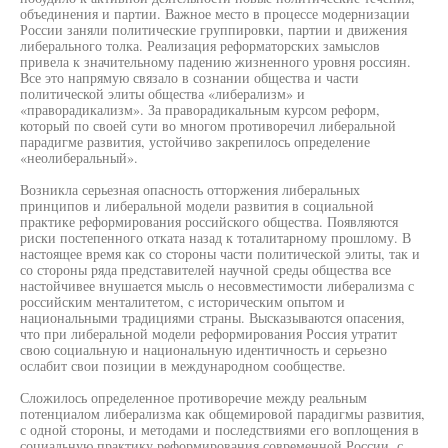
объединения и партии. Важное место в процессе модернизации
России заняли политические группировки, партии и движения
либерального толка. Реализация реформаторских замыслов
привела к значительному падению жизненного уровня россиян.
Все это напрямую связало в сознании общества и части
политической элиты общества «либерализм» и
«праворадикализм». За праворадикальным курсом реформ,
который по своей сути во многом противоречил либеральной
парадигме развития, устойчиво закрепилось определение
«неолиберальный».
Возникла серьезная опасность отторжения либеральных
принципов и либеральной модели развития в социальной
практике реформирования российского общества. Появляются
риски постепенного отката назад к тоталитарному прошлому. В
настоящее время как со стороны части политической элиты, так и
со стороны ряда представителей научной среды общества все
настойчивее внушается мысль о несовместимости либерализма с
российским менталитетом, с историческим опытом и
национальными традициями страны. Высказываются опасения,
что при либеральной модели реформирования Россия утратит
свою социальную и национальную идентичность и серьезно
ослабит свои позиции в международном сообществе.
Сложилось определенное противоречие между реальным
потенциалом либерализма как общемировой парадигмы развития,
с одной стороны, и методами и последствиями его воплощения в
социальную практику реформирования современной России, с