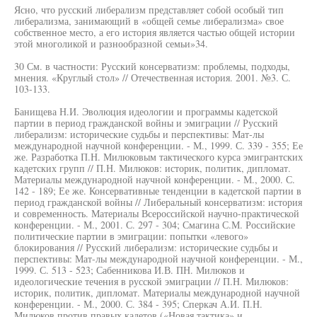
Ясно, что русский либерализм представляет собой особый тип
либерализма, занимающий в «общей семье либерализма» свое
собственное место, а его история является частью общей истории
этой многоликой и разнообразной семьи»34.
30 См. в частности: Русский консерватизм: проблемы, подходы,
мнения. «Круглый стол» // Отечественная история. 2001. №3. С.
103-133.
Банищева Н.И. Эволюция идеологии и программы кадетской
партии в период гражданской войны и эмиграции // Русский
либерализм: исторические судьбы и перспективы: Мат-лы
международной научной конференции. - М., 1999. С. 339 - 355; Ее
же. Разработка П.Н. Милюковым тактического курса эмигрантских
кадетских групп // П.Н. Милюков: историк, политик, дипломат.
Материалы международной научной конференции. - М., 2000. С.
142 - 189; Ее же. Консервативные тенденции в кадетской партии в
период гражданской войны // Либеральный консерватизм: история
и современность. Материалы Всероссийской научно-практической
конференции. - М., 2001. С. 297 - 304; Смагина С.М. Российские
политические партии в эмиграции: попытки «левого»
блокирования // Русский либерализм: исторические судьбы и
перспективы: Мат-лы международной научной конференции. - М.,
1999. С. 513 - 523; Сабенникова И.В. ПН. Милюков и
идеологические течения в русской эмиграции // П.Н. Милюков:
историк, политик, дипломат. Материалы международной научной
конференции. - М., 2000. С. 384 - 395; Сперкач А.И. П.Н.
Милюков против правых кадетов («Новая тактика» и