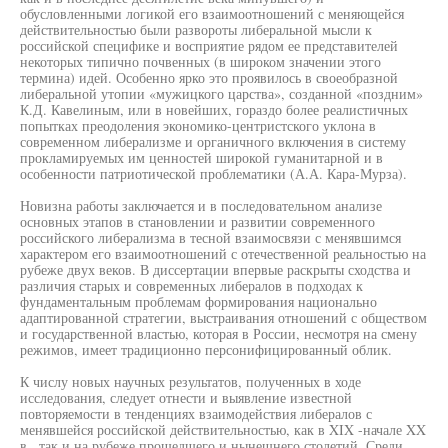
обусловленными логикой его взаимоотношений с меняющейся
действительностью были развороты либеральной мысли к
российской специфике и восприятие рядом ее представителей
некоторых типично почвенных (в широком значении этого
термина) идей. Особенно ярко это проявилось в своеобразной
либеральной утопии «мужицкого царства», созданной «поздним»
К.Д. Кавелиным, или в новейших, гораздо более реалистичных
попытках преодоления экономико-центристского уклона в
современном либерализме и органичного включения в систему
прокламируемых им ценностей широкой гуманитарной и в
особенности патриотической проблематики (А.А. Кара-Мурза).
Новизна работы заключается и в последовательном анализе
основных этапов в становлении и развитии современного
российского либерализма в тесной взаимосвязи с менявшимся
характером его взаимоотношений с отечественной реальностью на
рубеже двух веков. В диссертации впервые раскрыты сходства и
различия старых и современных либералов в подходах к
фундаментальным проблемам формирования национально
адаптированной стратегии, выстраивания отношений с обществом
и государственной властью, которая в России, несмотря на смену
режимов, имеет традиционно персонифицированный облик.
К числу новых научных результатов, полученных в ходе
исследования, следует отнести и выявление известной
повторяемости в тенденциях взаимодействия либералов с
менявшейся российской действительностью, как в XIX -начале XX
в., так и на рубеже прошедшего и нынешнего столетий. Среди