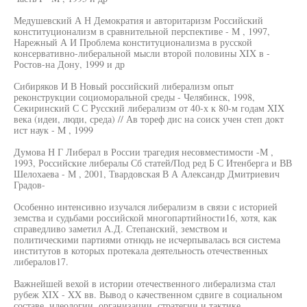
Медушевский А Н Демократия и авторитаризм Российский
конституционализм в сравнительной перспективе - М , 1997,
Нарежный А И Проблема конституционализма в русской
консервативно-либеральной мысли второй половины XIX в -
Ростов-на Дону, 1999 и др
Сибиряков И В Новый российский либерализм опыт
реконструкции социоморальной среды - Челябинск, 1998,
Секиринский С С Русский либерализм от 40-х к 80-м годам XIX
века (идеи, люди, среда) // Ав тореф дис на соиск учен степ докт
ист наук - M , 1999
Думова Н Г Либерал в России трагедия несовместимости -М ,
1993, Российские либералы Сб статей/Под ред Б С Итенберга и ВВ
Шелохаева - М , 2001, Твардовская В А Александр Дмитриевич
Градов-
Особенно интенсивно изучался либерализм в связи с историей
земства и судьбами российской многопартийности16, хотя, как
справедливо заметил А.Д. Степанский, земством и
политическими партиями отнюдь не исчерпывалась вся система
институтов в которых протекала деятельность отечественных
либералов17.
Важнейшей вехой в истории отечественного либерализма стал
рубеж XIX - XX вв. Вывод о качественном сдвиге в социальном
составе, идеологии, организации, стратегии и тактике