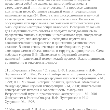
представлял собой не сколок западного либерализма, а
самостоятельный тип, интегрировавший в процессе развития
критически переработанные западный опыт и традиционные
национальные идеи24. Вместе с тем дискуссионным в научной
литературе остается само понятие «либерализм». По итогам
обсуждения этой проблемы в современной историографии уже
были сделаны некоторые общие выводы25. Исходным условием
для выделения самого объекта и предмета исследования было
предложено считать выделение инвариантного ядра либерализма.
Подчеркнуто, что либерализм необходимо изучать как
сложносоставное историческое и динамично развивающееся
явление. В связи с этим очевидна и необходимость учета
эволюции самого объема понятия и структуры приоритетов. Сама
«сборка» (термин В.В. Шелохаева) либеральной системы
ценностей - длительный исторический процесс. Важно принимать
во внимание и открытость ценност-
21 Либерализм в России / Отв ред. В.Ф. Пустарнаков и И.Ф.
Худушина - М., 1996; Русский либерализм: исторические судьбы и
перспективы: Мат-лы международной научной конференции. - М.,
1999; П.Н. Милюков: историк, политик, дипломат. Материалы
международной научной конференции. - М, 2000; Либеральный
консерватизм: история и современность. Материалы
Всероссийской научно-практической конференции. - М., 2001.
Либерализм в России/Отв.ред. В.Ф. Пустарнаков и И.Ф.
Худушина-М., 1996.
22 Медушевский А.Н. Административные реформы в России