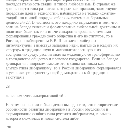
последовательность стадий и типов либерализма. В странах же
догоняющего типа развития, которые, как правило, заимствуют
передовые идеи и технологии, наблюдается не только «сжатие»
стадий, но и иной порядок «сборки» системы либеральных
ценностей»27. В частности, это находило выражение в том, что,
если на Западе генезис и формирование либеральной доктрины и
политики были так или иначе синхронизированы с темпами
формирования гражданского общества и его институтов, то в
России, по наблюдениям В.В. Шелохаева, либералы-
интеллектуалы, заимствуя западные идеи, пытались насадить их
«сверху» в традиционную и малоподготовленную к их
восприятию среду, рассчитывая на медленную ее трансформацию
в гражданское общество и правовое государство. Если на Западе
демократия в широком смысле этого слова возникла как
альтернатива либерализму, то в России либерализм формировался
в условиях уже существующей демократической традиции,
выступая в
28
конечном счете альтернативой ей .
На этом основании и был сделан вывод о том, что исторические
особенности развития либерализма в России обусловили и
формирование особого типа русского либерализма, в рамках
которого сложилась и новая система либе-
-29