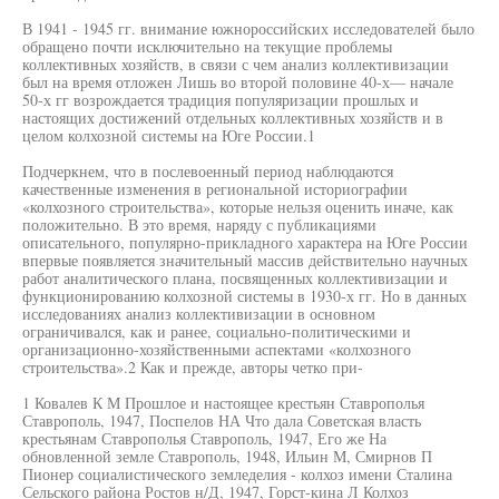
В 1941 - 1945 гг. внимание южнороссийских исследователей было
обращено почти исключительно на текущие проблемы
коллективных хозяйств, в связи с чем анализ коллективизации
был на время отложен Лишь во второй половине 40-х— начале
50-х гг возрождается традиция популяризации прошлых и
настоящих достижений отдельных коллективных хозяйств и в
целом колхозной системы на Юге России.1
Подчеркнем, что в послевоенный период наблюдаются
качественные изменения в региональной историографии
«колхозного строительства», которые нельзя оценить иначе, как
положительно. В это время, наряду с публикациями
описательного, популярно-прикладного характера на Юге России
впервые появляется значительный массив действительно научных
работ аналитического плана, посвященных коллективизации и
функционированию колхозной системы в 1930-х гг. Но в данных
исследованиях анализ коллективизации в основном
ограничивался, как и ранее, социально-политическими и
организационно-хозяйственными аспектами «колхозного
строительства».2 Как и прежде, авторы четко при-
1 Ковалев К М Прошлое и настоящее крестьян Ставрополья
Ставрополь, 1947, Поспелов НА Что дала Советская власть
крестьянам Ставрополья Ставрополь, 1947, Его же На
обновленной земле Ставрополь, 1948, Ильин М, Смирнов П
Пионер социалистического земледелия - колхоз имени Сталина
Сельского района Ростов н/Д, 1947, Горст-кина Л Колхоз