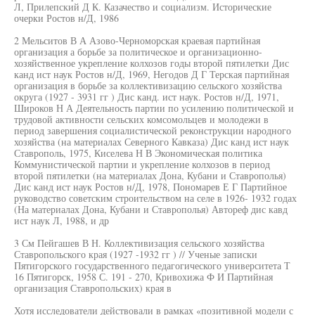
Л, Прилепский Д К. Казачество и социализм. Исторические
очерки Ростов н/Д, 1986
2 Мельситов В А Азово-Черноморская краевая партийная
организация а борьбе за политическое и организационно-
хозяйственное укрепление колхозов годы второй пятилетки Дис
канд ист наук Ростов н/Д, 1969, Негодов Д Г Терская партийная
организация в борьбе за коллективизацию сельского хозяйства
округа (1927 - 3931 гг ) Дис канд. ист наук. Ростов н/Д, 1971,
Широков Н А Деятельность партии по усилению политической и
трудовой активности сельских комсомольцев и молодежи в
период завершения социалистической реконструкции народного
хозяйства (на материалах Северного Кавказа) Дис канд ист наук
Ставрополь, 1975, Киселева Н В Экономическая политика
Коммунистической партии и укрепление колхозов в период
второй пятилетки (на материалах Дона, Кубани и Ставрополья)
Дис канд ист наук Ростов н/Д, 1978, Пономарев Е Г Партийное
руководство советским строительством на селе в 1926- 1932 годах
(На материалах Дона, Кубани и Ставрополья) Автореф дис кавд
ист наук Л, 1988, и др
3 См Пейгашев В Н. Коллективизация сельского хозяйства
Ставропольского края (1927 -1932 гг ) // Ученые записки
Пятигорского государственного педагогического университета Т
16 Пятигорск, 1958 С. 191 - 270, Кривохижа Ф И Партийная
организация Ставропольских) края в
Хотя исследователи действовали в рамках «позитивной модели с