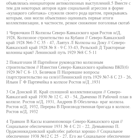
объявлялась инициатором антиколхозных выступлений.5 Вместе с
тем для некоторых авторов идеи социальной агрессии в форме
«кулацкого саботажа» служили своего рода щитом, прикрываясь
которым, они могли объективно оценивать первые итоги
коллективизации, в частности, резкое снижение поголовья скота6
1 Червочкин П Колхозы Северо-Кавказского края Ростов н/Д,
1928, Колхозное строительство на Кубани // Северо-Кавказский
край 1928 №6-7 С 35 - 47, Лаятух Л Колхозы на Доку // Северо-
Кавказский край 1928 № 8 - 9 С 33-43, Рельский Д Тракторные
колонны края// Ленинский путь 1929 №8 С 5-11
2 Повалгохин И Партийное руководство колхозным
строительством // Известия Северо-Кавказского крайкома ВКП(б)
1929 №7 С 8- 13, Белячков П Назревшие вопросы
(партстроительство на селе)//Ленинский путь 1929 №7-8 С 23 - 26,
Ильин Г Ф Партячейка в колхозе Ростов н/Д ,1931
3 См Донской И. Край сплошной коллективизации // Северо-
Кавказгаий край 1930 № 12 С. 43 - 54, Дьяченко Н Рабочий план в
колхозе. Ростов н/Д, 1931, Андреев В Обезличка- враг колхоза.
Ростов н/Д, 1932, Перерва В Производственная бригада в колхозе.
Ростов н/Д, 1932
4 Травкин В Кассы взаимопомощи Северо-Кавказского края //
Социальное обеспечение 1931 № 4 С 21 - 22, Демьяненко П.
Орджоникидзевский крайсобес работал хорошо // Социальное
обеспечение 1938 №12 С 25 - 27, Его же Социальное обеспечение