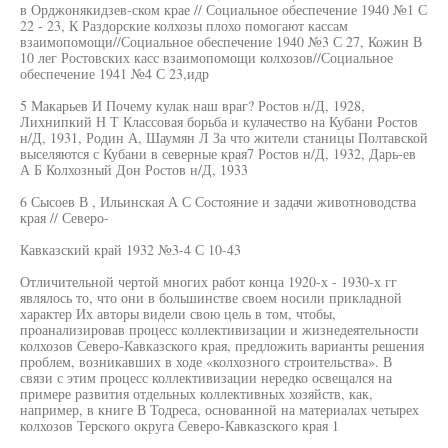
в Орджонякидзев-ском крае // Социальное обеспечение 1940 №1 С
22 - 23, К Раздорские колхозы плохо помогают кассам
взаимопомощи//Социальное обеспечение 1940 №3 С 27, Кожин В
10 лег Ростовских касс взаимопомощи колхозов//Социальное
обеспечение 1941 №4 С 23,идр
5 Макарьев И Почему кулак наш враг? Ростов н/Д, 1928,
Лихнипкий Н Т Классовая борьба и кулачество на Кубани Ростов
н/Д, 1931, Родин А, Шаумян Л За что жители станицы Полтавской
выселяются с Кубани в северные края7 Ростов н/Д, 1932, Дарь-ев
А Б Колхозный Дон Ростов н/Д, 1933
6 Сысоев В , Ильинская А С Состояние и задачи животноводства
края // Северо-
Кавказский край 1932 №3-4 С 10-43
Отличительной чертой многих работ конца 1920-х - 1930-х гг
являлось то, что они в большинстве своем носили прикладной
характер Их авторы видели свою цель в том, чтобы,
проанализировав процесс коллективизации и жизнедеятельности
колхозов Северо-Кавказского края, предложить варианты решения
проблем, возникавших в ходе «колхозного строительства». В
связи с этим процесс коллективизации нередко освещался на
примере развития отдельных коллективных хозяйств, как,
например, в книге В Тодреса, основанной на материалах четырех
колхозов Терского округа Северо-Кавказского края 1