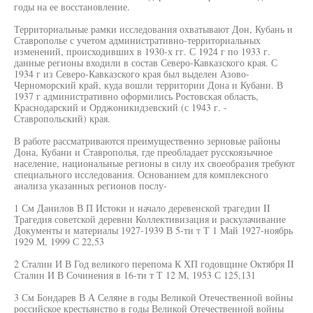
годы на ее восстановление.
Территориальные рамки исследования охватывают Дон, Кубань и
Ставрополье с учетом административно-территориальных
изменений, происходивших в 1930-х гг. С 1924 г по 1933 г.
данные регионы входили в состав Северо-Кавказского края. С
1934 г из Северо-Кавказского края был выделен Азово-
Черноморский край, куда вошли территории Дона и Кубани. В
1937 г административно оформились Ростовская область,
Краснодарский и Орджоникидзевский (с 1943 г. -
Ставропольский) края.
В работе рассматриваются преимущественно зерновые районы
Дона, Кубани и Ставрополья, где преобладает русскоязычное
население, национальные регионы в силу их своеобразия требуют
специального исследования. Основанием для комплексного
анализа указанных регионов послу-
1 См Данилов В П Истоки и начало деревенской трагедии II
Трагедия советской деревни Коллективизация и раскулачивание
Документы и материалы 1927-1939 В 5-ти т Т 1 Май 1927-ноябрь
1929 М, 1999 С 22,53
2 Сталин И В Год великого перепома К ХП годовщине Октября II
Сталин И В Сочинения в 16-ти т Т 12 М, 1953 С 125,131
3 См Бондарев В А Селяне в годы Великой Отечественной войны
российское крестьянство в годы Великой Отечественной войны