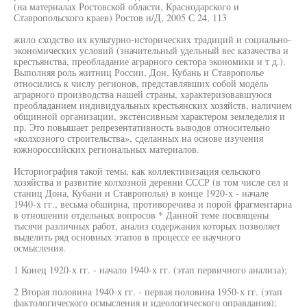
(на материалах Ростовской области, Краснодарского и
Ставропольского краев) Ростов н/Д, 2005 С 24, 113
жило сходство их культурно-исторических традиций и социально-
экономических условий (значительный удельный вес казачества и
крестьянства, преобладание аграрного сектора экономики и т д.).
Выполняя роль житниц России, Дон, Кубань и Ставрополье
относились к числу регионов, представлявших собой модель
аграрного производства нашей страны, характеризовавшуюся
преобладанием индивидуальных крестьянских хозяйств, наличием
общинной организации, экстенсивным характером земледелия и
пр. Это повышает репрезентативность выводов относительно
«колхозного строительства», сделанных на основе изучения
южнороссийских региональных материалов.
Историография такой темы, как коллективизация сельского
хозяйства и развитие колхозной деревни СССР (в том числе сел и
станиц Дона, Кубани и Ставрополья) в конце 1920-х - начале
1940-х гг., весьма обширна, противоречива и порой фрагментарна
в отношении отдельных вопросов * Данной теме посвящены
тысячи различных работ, анализ содержания которых позволяет
выделить ряд основных этапов в процессе ее научного
осмысления.
1 Конец 1920-х гг. - начало 1940-х гг. (этап первичного анализа);
2 Вторая половина 1940-х гг. - первая половина 1950-х гг. (этап
фактологического осмысления и идеологического оправдания);