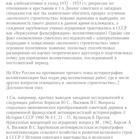
как хлебозаготовки и голод 1932 - 1933 гт, репрессии по
отношению к крестьянам и т п Диалог советских и западных
специалистов мог бы значительно обогатить процесс изучения
«колхозного строительства» новыми оценками и выводами, но
возможность такого диалога в данное время исключалась, а
суждения зарубежных ученых-аграрников трактовались в СССР
как «буржуазные фальсификации» коллективизации1 Однако сам
факт ознакомления советских исследователей с альтернативными
подходами к осмыслению «колхозного строительства» имел
огромное позитивное значение, поскольку способствовал
расширению их научно-теоретического кругозора и подготавливал
почву для переоценки коллективизации, последовавшей в
постсоветский период.
На Юге России на протяжении третьего этапа историографии
коллективизации был издан ряд коллективных работ, где в числе
других вопросов освещалось и «колхозное строительство».2
Достоинством этих
1 См, например, критику выводов западных исследователей в
следующих работах Борисов Ю С., Васюков В С Вопросы
социально-экономических преобразований советской деревни в
современной французской антимарксистской историографии //
История СССР 1960 № 4 С 21 - 37, Кузнецов Б Против
буржуазных концепций по аграрному вопросу М , 1962, Барсов А
А, Васюков В С Зарубежная антимарксистская историография
коллективизации сельского хозяйства и развития колхозного строя
в СССР // История советского крестьянства и колхозного