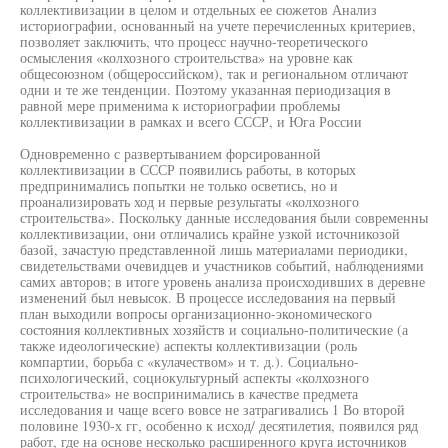
коллективизации в целом и отдельных ее сюжетов Анализ
историографии, основанный на учете перечисленных критериев,
позволяет заключить, что процесс научно-теоретического
осмысления «колхозного строительства» на уровне как
общесоюзном (общероссийском), так и региональном отличают
одни и те же тенденции. Поэтому указанная периодизация в
равной мере применима к историографии проблемы
коллективизации в рамках и всего СССР, и Юга России
Одновременно с развертыванием форсированной
коллективизации в СССР появились работы, в которых
предпринимались попытки не только осветись, но и
проанализировать ход и первые результаты «колхозного
строительства». Поскольку данные исследования были современны
коллективизации, они отличались крайне узкой источникозой
базой, зачастую представленной лишь материалами периодики,
свидетельствами очевидцев и участников событий, наблюдениями
самих авторов; в итоге уровень анализа происходивших в деревне
изменений был невысок. В процессе исследования на первый
план выходили вопросы организационно-экономического
состояния коллективных хозяйств и социально-политические (а
также идеологические) аспекты коллективизации (роль
компартии, борьба с «кулачеством» и т. д.). Социально-
психологический, социокультурный аспекты «колхозного
строительства» не воспринимались в качестве предмета
исследования и чаще всего вовсе не затрагивались 1 Во второй
половине 1930-х гг, особенно к исход/ десятилетия, появился ряд
работ, где на основе несколько расширенного круга источников