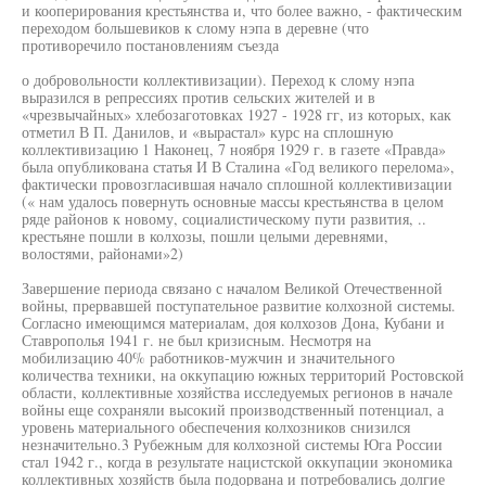
и кооперирования крестьянства и, что более важно, - фактическим
переходом большевиков к слому нэпа в деревне (что
противоречило постановлениям съезда
о добровольности коллективизации). Переход к слому нэпа
выразился в репрессиях против сельских жителей и в
«чрезвычайных» хлебозаготовках 1927 - 1928 гг, из которых, как
отметил В П. Данилов, и «вырастал» курс на сплошную
коллективизацию 1 Наконец, 7 ноября 1929 г. в газете «Правда»
была опубликована статья И В Сталина «Год великого перелома»,
фактически провозгласившая начало сплошной коллективизации
(« нам удалось повернуть основные массы крестьянства в целом
ряде районов к новому, социалистическому пути развития, ..
крестьяне пошли в колхозы, пошли целыми деревнями,
волостями, районами»2)
Завершение периода связано с началом Великой Отечественной
войны, прервавшей поступательное развитие колхозной системы.
Согласно имеющимся материалам, доя колхозов Дона, Кубани и
Ставрополья 1941 г. не был кризисным. Несмотря на
мобилизацию 40% работников-мужчин и значительного
количества техники, на оккупацию южных территорий Ростовской
области, коллективные хозяйства исследуемых регионов в начале
войны еще сохраняли высокий производственный потенциал, а
уровень материального обеспечения колхозников снизился
незначительно.3 Рубежным для колхозной системы Юга России
стал 1942 г., когда в результате нацистской оккупации экономика
коллективных хозяйств была подорвана и потребовались долгие