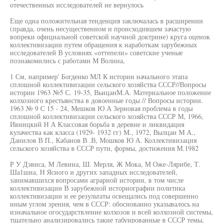
отечественных исследователей не вернулось
Еще одна положительная тенденция заключалась в расширении
(правда, очень несущественном и происходившем зачастую
вопреки официальной советской научной доктрине) круга оценок
коллективизации путем обращения к наработкам зарубежных
исследователей В условиях «оттепели» советские ученые
познакомились с работами М Волина,
1 См, например' Богденко МЛ К истории начального этапа
сплошной коллективизации сельского хозяйства СССР//Вопросы
истории 1963 №5 С. 19-35, ВьицанМ.А. Материальное положение
колхозного крестьянства в довоенные годы // Вопросы истории.
1963 № 9 С 15 - 24, Мешков Ю А Зерновая проблема в годы
сплошной коллективизации сельского хозяйства СССР М, 1966,
Ивницкий Н А Классовая борьба в деревне и ликвидация
кулачества как класса (1929- 1932 гг) М., 1972, Вылцан М А.,
Данилов В П., Кабанов В .В, Мошков Ю А. Коллективизация
сельского хозяйства в СССР пути, формы, достижения М.1982
Р У Дэвиса, М Левина, Ш. Мерля, Ж Мока, М Оже-Лярибе, Т.
Ша1шна, Н Ясного и других западных исследователей,
занимавшихся вопросами аграрной истории, в том числе
коллективизации В зарубежной историографии политика
коллективизации и ее результаты освещались под совершенно
иным углом зрения, чем в СССР: обоснованно указывалось на
изначальное огосударствление колхозов и всей колхозной системы,
тщательно анализировались такие табуированные в СССР темы,