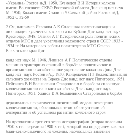
«Украина» Ростов н/Д, 1950, Кузнецов В И История колхоза
имени Во-енсовета СКВО Ростовской области Дис канд ист наук
М, 1950; Колхоз имени Сталина // Сальский район Ростов н/Д,
1952 С 32-59
2 См, например Извекова А К Сплошная коллективизация и
ликвидация кулачества как класса на Кубани Дис канд ист наук
Краснодар, 1948, Оганян А Г Историческая роль политических
отделов МТС в деле укрепления колхозного строя в СССР 1933 -
1934 гг На материалах работы политотделов МТС Северо-
Кавказского края Дис
канд ист наук М, 1948, Левизов А Г Политические отделы
машинно-тракторных станций в борьбе за политическое и
организационно-хозяйственное укрепление колхозов Дона Дис
канд ист. наук Ростов н/Д, 1950, Канцедалов П 3 Коллективизация
сельского хозяйства на Тереке Дис канд ист наук Пятигорск, 1951,
Пейгашев В Н Большевики Ставрополья в борьбе за сплошную
коллективизацию сельского хозяйства Дис . канд ист наук
Пятигорск, 1951, Уланов В А Большевики Ставрополья в борьбе
держивались некритически-позитивной модели освещения
коллективизации, обосновывая тезис об отсутствии ей
альтернатив и об успешном развитии колхозного строя
На протяжении третьего этапа историографии (вторая половина
1950-х гг. - середина 1980-х гг ), который мы определяем как этап
блан-кетно-рамочного изложения, наблюдались заметные