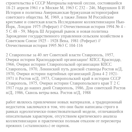
строительства в СССР Материалы научной сессии, состоявшейся
18-21 апреля 1961 г в Москве М, 1963 С 232 - 246, Марушкин Б И
История и политика Американская буржуазная историография
советского общества. М, 1969, а также Левин М Российские
крестьяне и советская власть Исследование коллективизации Нью-
Йорк, Лондон 1975 (Реферат) // Отечественная история 1994 № 4 -
5 С 48 - 59, Мерль Ш Аграрный рынок и новая политика
Зарождение государственного управления сельским хозяйством в
Советском Союзе 1925 - 1928 Вена, 1981 (Реферат) //
Отечественная история 1995 №3 С 104-116
2 Ставрополье за 40 лет Советской власти Ставрополь, 1957,
Очерки истории Краснодарской организации! КПСС Краснодар,
1966, Очерки истории Ставропольской организации КПСС
Ставрополь, 1970, Ленинский путь донской станицы Ростов н/Д,
1970, Очерки истории партийных организаций Дона 4 2 1921-
1971 it Ростов н/Д, 1973, Ставропольский край в истории СССР
Ставрополь, 1975, Очерки истории Ставропольского края Т 2 С
1917 года до наших дней Ставрополь, 1986, Дон советский Ростов
н/Д, 1986, Сквозь ветры века. Ростов н/Д, 1988
работ являлось привлечение новых материалов, а традиционный
недостаток заключался в том, что они были написаны строго в
рамках идеологически-повествовательной модели, отличавшейся
описательным характером, отсутствием критического анализа
коллективизации и практически полным отказом от пересмотра
прежних («сталинских») ее оценок.