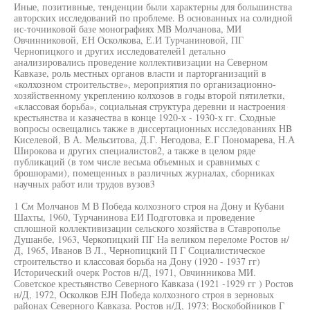
Иные, позитивные, тенденции были характерны для большинства
авторских исследований по проблеме. В основанных на солидной
ис-точниковой базе монографиях MB Молчанова, МИ
Овчинниковой, ЕН Осколкова, Е.И Турчаниновой, ПГ
Чернопицкого и других исследователей1 детально
анализировались проведение коллективизации на Северном
Кавказе, роль местных органов власти и парторганизаций в
«колхозном строительстве», мероприятия по организационно-
хозяйственному укреплению колхозов в годы второй пятилетки,
«классовая борьба», социальная структура деревни и настроения
крестьянства и казачества в конце 1920-х - 1930-х гг. Сходные
вопросы освещались также в диссертационных исследованиях HB
Киселевой, В А. Мельситова, Д.Г. Негодова, Е.Г Пономарева, Н.А
Широкова и других специалистов2, а также в целом ряде
публикаций (в том числе весьма объемных и сравнимых с
брошюрами), помещенных в различных журналах, сборниках
научных работ или трудов вузов3
1 См Молчанов М В Победа колхозного строя на Дону и Кубани
Шахты, 1960, Турчанинова ЕИ Подготовка и проведение
сплошной коллективизации сельского хозяйства в Ставрополье
Душанбе, 1963, Черкопицкий ПГ На великом переломе Ростов н/
Д, 1965, Иванов В Л., Чернопицкий П Г Социалистическое
строительство и классовая борьба на Дону (1920 - 1937 гг)
Исторический очерк Ростов н/Д, 1971, Овчинникова МИ.
Советское крестьянство Северного Кавказа (1921 -1929 гг ) Ростов
н/Д, 1972, Осколков EJH Победа колхозного строя в зерновых
районах Северного Кавказа. Ростов н/Д, 1973; Воскобойников Г