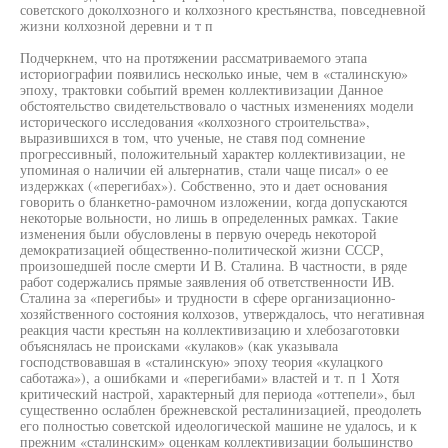
советского доколхозного и колхозного крестьянства, повседневной
жизни колхозной деревни и т п
Подчеркнем, что на протяжении рассматриваемого этапа
историографии появились несколько иные, чем в «сталинскую»
эпоху, трактовки событий времен коллективизации Данное
обстоятельство свидетельствовало о частных изменениях модели
исторического исследования «колхозного строительства»,
выразившихся в том, что ученые, не ставя под сомнение
прогрессивный, положительный характер коллективизации, не
упоминая о наличии ей альтернатив, стали чаще писал» о ее
издержках («перегибах»). Собственно, это и дает основания
говорить о бланкетно-рамочном изложении, когда допускаются
некоторые вольности, но лишь в определенных рамках. Такие
изменения были обусловлены в первую очередь некоторой
демократизацией общественно-политической жизни СССР,
произошедшей после смерти И В. Сталина. В частности, в ряде
работ содержались прямые заявления об ответственности ИВ.
Сталина за «перегибы» и трудности в сфере организационно-
хозяйственного состояния колхозов, утверждалось, что негативная
реакция части крестьян на коллективизацию и хлебозаготовки
объяснялась не происками «кулаков» (как указывала
господствовавшая в «сталинскую» эпоху теория «кулацкого
саботажа»), а ошибками и «перегибами» властей и т. п 1 Хотя
критический настрой, характерный для периода «оттепели», был
существенно ослаблен брежневской ресталинизацией, преодолеть
его полностью советской идеологической машине не удалось, и к
прежним «сталинским» оценкам коллективизации большинство