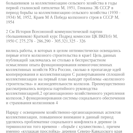
большевиков за коллективизацию сельского хозяйства в годы
первой сталинской пятилетки М, 1951, Генкина ЭБ СССР в
период борьбы за коллективизацию сельского хозяйства (1930 -
1934) М, 1952, Краев М А Победа колхозного строя в СССР М,
1954
2 См История Всесоюзной коммунистической партии
(большевиков) Краткий курс Подред комиссии ЦК ВКП(б) М,
1950 С 275,278 - 286,290 - 305,321,325 - 326
вились работы, в которых в целом оптимистически освещались
первые итоги колхозного строительства в крае1 Цель данных
публикаций заключалась не столько в беспристрастном
осмыслении опыта функционирования немногочисленных
коллективных хозяйств Юга России, сколько в пропаганде идей
кооперирования и коллективизации С развертыванием сплошной
коллективизации на первый план выходят проблемы «колхозного
строительства» и жизнедеятельности колхозов. Преимущественно
рассматривались вопросы партийного руководства
коллективизацией,2 организационно-хозяйственного укрепления
колхозов,3 функционирования системы социального обеспечения
и страхования колхозников 4
Наряду с освещением хозяйственно-организационных аспектов
коллективизации, повышенное внимание в данный период
уделялось проблематике социального конфликта в деревне (в
терминологии того времени - «борьбе с кулачеством»), причем
именно «кулацкая прослойка» деревни Северо-Кавказского края