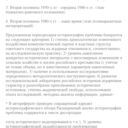
3. Вторая половина 1950-х хт - середина 1980-х гг. (этап
бланкетно-рамочного изложения);
4. Вторая половина 1980-х гг. - наше время (этап поливариантных
интерпретаций)
Предложенная периодизация историографии проблемы базируется
на следующих критериях 1) степень хронологически изменчивого
воздействия коммунистической партии и властных структур
советского государства на аграрные отношения и, соответственно,
на исследовательскую практику; 2) уровень накопления
конкретно-исторических материалов о многомерных изменениях в
сельском хозяйстве и жизни российского крестьянства (с учетом
не только объема, но и качественных параметров накопленных
материалов), 3) наличие и использование исследователями
определенного методологического инструментария; 4) развитие
исследовательской лаборатории российских историков-аграрников
(характер и разнообразие привлекаемых исторических
источников, степень академической свободы, использование
опыта исследований, методика анализа информации, адекват-
* В автореферате приведен сокращенный вариант
историографического обзора Расширенный анализ историографии
проблемы содержится в тексте диссертации
гость исторического моделирования и т п ), 5) уровень
историографической разработанности проблематики