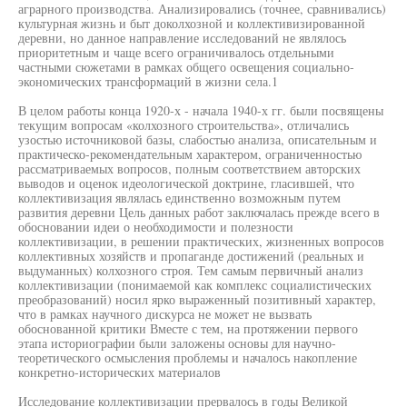
аграрного производства. Анализировались (точнее, сравнивались)
культурная жизнь и быт доколхозной и коллективизированной
деревни, но данное направление исследований не являлось
приоритетным и чаще всего ограничивалось отдельными
частными сюжетами в рамках общего освещения социально-
экономических трансформаций в жизни села.1
В целом работы конца 1920-х - начала 1940-х гг. были посвящены
текущим вопросам «колхозного строительства», отличались
узостью источниковой базы, слабостью анализа, описательным и
практическо-рекомендательным характером, ограниченностью
рассматриваемых вопросов, полным соответствием авторских
выводов и оценок идеологической доктрине, гласившей, что
коллективизация являлась единственно возможным путем
развития деревни Цель данных работ заключалась прежде всего в
обосновании идеи о необходимости и полезности
коллективизации, в решении практических, жизненных вопросов
коллективных хозяйств и пропаганде достижений (реальных и
выдуманных) колхозного строя. Тем самым первичный анализ
коллективизации (понимаемой как комплекс социалистических
преобразований) носил ярко выраженный позитивный характер,
что в рамках научного дискурса не может не вызвать
обоснованной критики Вместе с тем, на протяжении первого
этапа историографии были заложены основы для научно-
теоретического осмысления проблемы и началось накопление
конкретно-исторических материалов
Исследование коллективизации прервалось в годы Великой