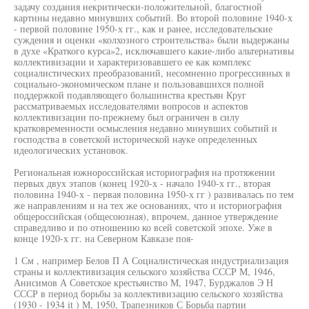
задачу создания некритически-положительной, благостной
картины недавно минувших событий. Во второй половине 1940-х
- первой половине 1950-х гг., как и ранее, исследовательские
суждения и оценки «колхозного строительства» были выдержаны
в духе «Краткого курса»2, исключавшего какие-либо альтернативы
коллективизации и характеризовавшего ее как комплекс
социалистических преобразований, несомненно прогрессивных в
социально-экономическом плане и пользовавшихся полной
поддержкой подавляющего большинства крестьян Круг
рассматриваемых исследователями вопросов и аспектов
коллективизации по-прежнему был ограничен в силу
кратковременности осмысления недавно минувших событий и
господства в советской исторической науке определенных
идеологических установок.
Региональная южнороссийская историография на протяжении
первых двух этапов (конец 1920-х - начало 1940-х гг., вторая
половина 1940-х - первая половина 1950-х гг ) развивалась по тем
же направлениям и на тех же основаниях, что и историография
общероссийская (общесоюзная), впрочем, данное утверждение
справедливо и по отношению ко всей советской эпохе. Уже в
конце 1920-х гг. на Северном Кавказе поя-
1 См , например Белов П А Социалистическая индустриализация
страны и коллективизация сельского хозяйства СССР М, 1946,
Анисимов А Советское крестьянство М, 1947, Бурджалов Э Н
СССР в период борьбы за коллективизацию сельского хозяйства
(1930 - 1934 it ) М, 1950, Трапезников С Борьба партии