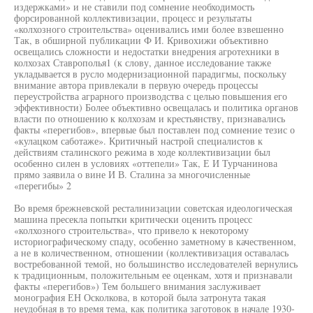
издержками» и не ставили под сомнение необходимость
форсированной коллективизации, процесс и результаты
«колхозного строительства» оценивались ими более взвешенно
Так, в обширной публикации Ф И. Кривохижи объективно
освещались сложности и недостатки внедрения агротехники в
колхозах Ставрополья1 (к слову, данное исследование также
укладывается в русло модернизационной парадигмы, поскольку
внимание автора привлекали в первую очередь процессы
переустройства аграрного производства с целью повышения его
эффективности) Более объективно освещалась и политика органов
власти по отношению к колхозам и крестьянству, признавались
факты «перегибов», впервые был поставлен под сомнение тезис о
«кулацком саботаже». Критичный настрой специалистов к
действиям сталинского режима в ходе коллективизации был
особенно силен в условиях «оттепели» Так, Е И Турчанинова
прямо заявила о вине И В. Сталина за многочисленные
«перегибы» 2
Во время брежневской ресталинизации советская идеологическая
машина пресекла попытки критически оценить процесс
«колхозного строительства», что привело к некоторому
историографическому спаду, особенно заметному в качественном,
а не в количественном, отношении (коллективизация оставалась
востребованной темой, но большинство исследователей вернулись
к традиционным, положительным ее оценкам, хотя и признавали
факты «перегибов») Тем большего внимания заслуживает
монография ЕН Осколкова, в которой была затронута такая
неудобная в то время тема, как политика заготовок в начале 1930-