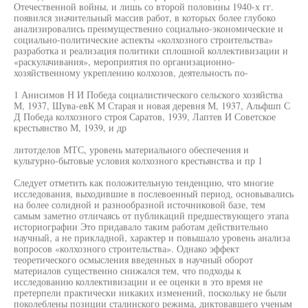
Отечественной войны, и лишь со второй половины 1940-х гг.
появился значительный массив работ, в которых более глубоко
анализировались преимущественно социально-экономические и
социально-политические аспекты «колхозного строительства»
разработка и реализация политики сплошной коллективизации и
«раскулачивания», мероприятия по организационно-
хозяйственному укреплению колхозов, деятельность по-
1 Анисимов Н И Победа социалистического сельского хозяйства
М, 1937, Шува-евК М Старая и новая деревня М, 1937, Альфшп С
Д Победа колхозного строя Саратов, 1939, Лаптев И Советское
крестьянство М, 1939, и др
литотделов МТС, уровень материального обеспечения и
культурно-бытовые условия колхозного крестьянства и пр 1
Следует отметить как положительную тенденцию, что многие
исследования, выходившие в послевоенный период, основывались
на более солидной и разнообразной источниковой базе, тем
самым заметно отличаясь от публикаций предшествующего этапа
историографии Это придавало таким работам действительно
научный, а не прикладной, характер и повышало уровень анализа
вопросов «колхозного строительства». Однако эффект
теоретического осмысления введенных в научный оборот
материалов существенно снижался тем, что подходы к
исследованию коллективизации и ее оценки в это время не
претерпели практически никаких изменений, поскольку не были
поколеблены позиции сталинского режима, диктовавшего ученым