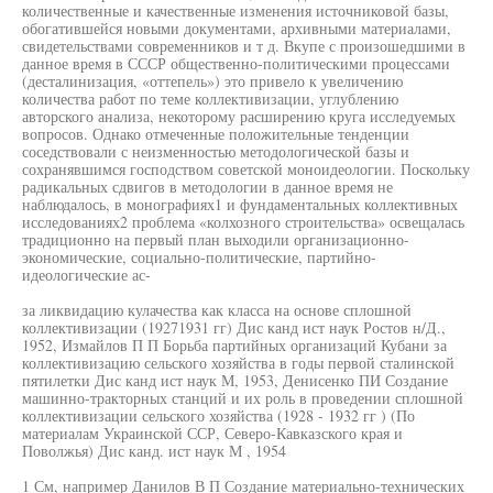
количественные и качественные изменения источниковой базы,
обогатившейся новыми документами, архивными материалами,
свидетельствами современников и т д. Вкупе с произошедшими в
данное время в СССР общественно-политическими процессами
(десталинизация, «оттепель») это привело к увеличению
количества работ по теме коллективизации, углублению
авторского анализа, некоторому расширению круга исследуемых
вопросов. Однако отмеченные положительные тенденции
соседствовали с неизменностью методологической базы и
сохранявшимся господством советской моноидеологии. Поскольку
радикальных сдвигов в методологии в данное время не
наблюдалось, в монографиях1 и фундаментальных коллективных
исследованиях2 проблема «колхозного строительства» освещалась
традиционно на первый план выходили организационно-
экономические, социально-политические, партийно-
идеологические ас-
за ликвидацию кулачества как класса на основе сплошной
коллективизации (19271931 гг) Дис канд ист наук Ростов н/Д.,
1952, Измайлов П П Борьба партийных организаций Кубани за
коллективизацию сельского хозяйства в годы первой сталинской
пятилетки Дис канд ист наук М, 1953, Денисенко ПИ Создание
машинно-тракторных станций и их роль в проведении сплошной
коллективизации сельского хозяйства (1928 - 1932 гг ) (По
материалам Украинской ССР, Северо-Кавказского края и
Поволжья) Дис канд. ист наук М , 1954
1 См, например Данилов В П Создание материально-технических