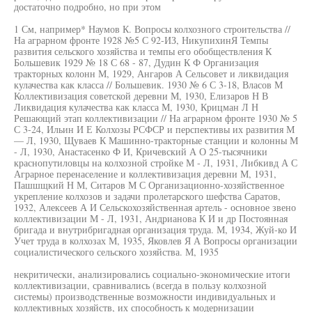
достаточно подробно, но при этом
1 См, например* Наумов К. Вопросы колхозного строительства //
На аграрном фронте 1928 №5 С 92-ИЗ, НикупихинЯ Темпы
развития сельского хозяйства и темпы его обобществления К
Большевик 1929 № 18 С 68 - 87, Дудин К Ф Организация
тракторных колонн М, 1929, Ангаров А Сельсовет и ликвидация
кулачества как класса // Большевик. 1930 № 6 С 3-18, Власов М
Коллективизация советской деревни М, 1930, Елизаров Н В
Ликвидация кулачества как класса М, 1930, Крицман Л Н
Решающий этап коллективизации // На аграрном фронте 1930 № 5
С 3-24, Ильин И Е Колхозы РСФСР и перспективы их развития М
— Л, 1930, Щуваев К Машинно-тракторные станции и колонны М
- Л, 1930, Анастасенко Ф И, Кричевский А О 25-тысячники
краснопутиловцы на колхозной стройке М - Л, 1931, Либкивд А С
Аграрное перенаселение и коллективизация деревни М, 1931,
Пашшщкий Н М, Ситаров М С Организационно-хозяйственное
укрепление колхозов и задачи пролетарского шефства Саратов,
1932, Алексеев А И Сельскохозяйственная артель - основное звено
коллективизации М - Л, 1931, Андрианова К И и др Постоянная
бригада и внутрибригадная организация труда. М, 1934, Жуй-ко И
Учет труда в колхозах М, 1935, Яковлев Я А Вопросы организации
социалистического сельского хозяйства. М, 1935
некритически, анализировались социально-экономические итоги
коллективизации, сравнивались (всегда в пользу колхозной
системы) производственные возможности индивидуальных и
коллективных хозяйств, их способность к модернизации