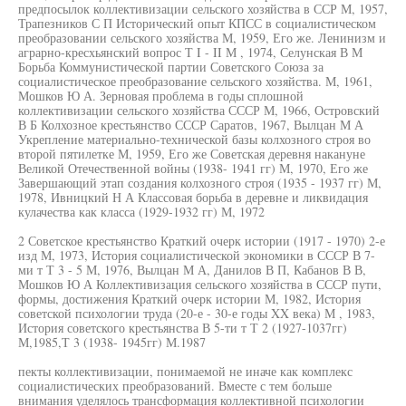
предпосылок коллективизации сельского хозяйства в ССР М, 1957,
Трапезников С П Исторический опыт КПСС в социалистическом
преобразовании сельского хозяйства М, 1959, Его же. Ленинизм и
аграрно-кресхьянский вопрос Т I - II М , 1974, Селунская В М
Борьба Коммунистической партии Советского Союза за
социалистическое преобразование сельского хозяйства. М, 1961,
Мошков Ю А. Зерновая проблема в годы сплошной
коллективизации сельского хозяйства СССР М, 1966, Островский
В Б Колхозное крестьянство СССР Саратов, 1967, Вылцан М А
Укрепление материально-технической базы колхозного строя во
второй пятилетке М, 1959, Его же Советская деревня накануне
Великой Отечественной войны (1938- 1941 гг) М, 1970, Его же
Завершающий этап создания колхозного строя (1935 - 1937 гг) М,
1978, Ивницкий Н А Классовая борьба в деревне и ликвидация
кулачества как класса (1929-1932 гг) М, 1972
2 Советское крестьянство Краткий очерк истории (1917 - 1970) 2-е
изд М, 1973, История социалистической экономики в СССР В 7-
ми т Т 3 - 5 М, 1976, Вылцан М А, Данилов В П, Кабанов В В,
Мошков Ю А Коллективизация сельского хозяйства в СССР пути,
формы, достижения Краткий очерк истории М, 1982, История
советской психологии труда (20-е - 30-е годы XX века) М , 1983,
История советского крестьянства В 5-ти т Т 2 (1927-1037гг)
М,1985,Т 3 (1938- 1945гг) М.1987
пекты коллективизации, понимаемой не иначе как комплекс
социалистических преобразований. Вместе с тем больше
внимания уделялось трансформация коллективной психологии