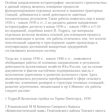
Особым направлением историографии «колхозного строительства»
в данный период являлось освещение процессов
функционирования отдельных колхозов и машинно-тракторных
станций, добившихся в своей деятельности заметных
положительных результатов Такие работы появились еще в конце
1920-х - начале 1930-х гг.,2 но расцвета данное направление
историографии достигло в конце 1930-х - начале 1940-х гг3 От
исследований, подобных книге В. Тодреса, где материалы
отдельных колхозов являлись основой для освещения процесса
коллективизации в целом, эти работы отличались тем, что носили
описательный характер и преследовали задачи пропаганды и
популяризации достижений конкретных предприятий,
составлявших колхозную систему
Тогда же, в конце 1930-х - начале 1940-х гг., появляются
обобщающие работы об основных направлениях и результатах
деятельности коллективных хозяйств Юга России, где на основе
документов и фактов настойчиво подчеркивалась мысль о
неуклонном укреплении и развитии колхозного строя. Здесь
анализировались результаты преобразований в сфере сельского
хозяйства: изменение размеров и структуры посевных площадей,
развитие агротехники, механизация и пр 4 Именно эти работы
следуют рассмат-
1 ТодресВ Колхозная стройка на Тереке Пятигорск, 1930
2 Романовский М М Коммуна Северного Кавказа
«Коммунистический маяк» Георгиевского района Терского округа