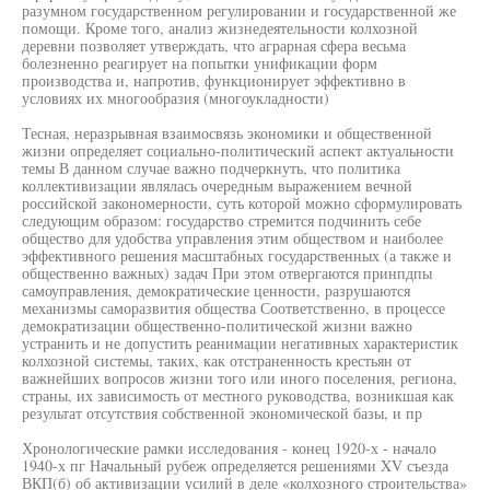
разумном государственном регулировании и государственной же
помощи. Кроме того, анализ жизнедеятельности колхозной
деревни позволяет утверждать, что аграрная сфера весьма
болезненно реагирует на попытки унификации форм
производства и, напротив, функционирует эффективно в
условиях их многообразия (многоукладности)
Тесная, неразрывная взаимосвязь экономики и общественной
жизни определяет социально-политический аспект актуальности
темы В данном случае важно подчеркнуть, что политика
коллективизации являлась очередным выражением вечной
российской закономерности, суть которой можно сформулировать
следующим образом: государство стремится подчинить себе
общество для удобства управления этим обществом и наиболее
эффективного решения масштабных государственных (а также и
общественно важных) задач При этом отвергаются принпдпы
самоуправления, демократические ценности, разрушаются
механизмы саморазвития общества Соответственно, в процессе
демократизации общественно-политической жизни важно
устранить и не допустить реанимации негативных характеристик
колхозной системы, таких, как отстраненность крестьян от
важнейших вопросов жизни того или иного поселения, региона,
страны, их зависимость от местного руководства, возникшая как
результат отсутствия собственной экономической базы, и пр
Хронологические рамки исследования - конец 1920-х - начало
1940-х пг Начальный рубеж определяется решениями XV съезда
ВКП(б) об активизации усилий в деле «колхозного строительства»