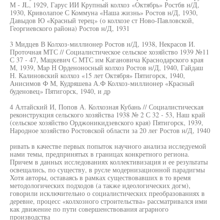
М - JL, 1929, Гарус ИИ Крупный колхоз «Октябрь» Ростбв н/Д,
1930, Криволапое С Коммуна «Наша жизнь» Ростов н/Д, 1930,
Давыдов Ю «Красный терец» (о колхозе ст Ново-Павловской,
Георгиевского района) Ростов н/Д, 1931
3 Мидцев В Колхоз-миллионер Ростов н/Д, 1938, Некрасов И.
Проточная МТС // Социалистическое сельское хозяйство 1939 №11
С 37 - 47, Мацкевич С МТС им Кагановича Краснодарского края
М, 1939, Map Н Орденоносный колхоз Ростов н/Д, 1940, Гайдаш
Н. Калиновский колхоз «15 лет Октября» Пятигорск, 1940,
Анисимов Ф М, Кудряшева А.Ф Колхоз-миллионер «Красный
буденовец» Пятигорск, 1940, и др
4 Алтайский И, Попов А. Колхозная Кубань // Социалистическая
реконструкция сельского хозяйства 1938 № 2 С 32 - 53, Наш край
(сельское хозяйство Орджоникидзевского края) Пятигорск, 1939,
Народное хозяйство Ростовской области за 20 лег Ростов н/Д, 1940
ривать в качестве первых попыток научного анализа исследуемой
нами темы, предпринятых в границах конкретного региона.
Причем в данных исследованиях коллективизация и ее результаты
освещались, по существу, в русле модернизационной парадигмы
Хотя авторы, оставаясь в рамках существовавших в то время
методологических подходов (а также идеологических догм),
говорили исключительно о социалистических преобразованиях в
деревне, процесс «колхозного строительства» рассматривался ими
как движение по пути совершенствования аграрного
производства