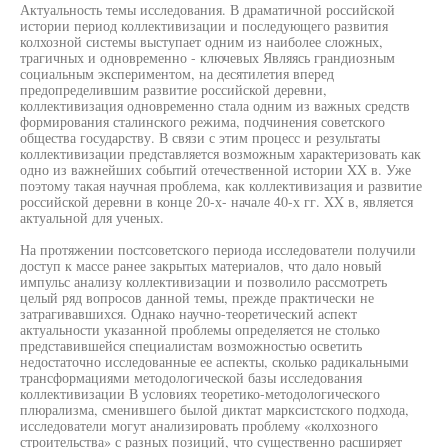
Актуальность темы исследования. В драматичной российской
истории период коллективизации и последующего развития
колхозной системы выступает одним из наиболее сложных,
трагичных и одновременно - ключевых Являясь грандиозным
социальным экспериментом, на десятилетия вперед
предопределившим развитие российской деревни,
коллективизация одновременно стала одним из важных средств
формирования сталинского режима, подчинения советского
общества государству. В связи с этим процесс и результаты
коллективизации представляется возможным характеризовать как
одно из важнейших событий отечественной истории XX в. Уже
поэтому такая научная проблема, как коллективизация и развитие
российской деревни в конце 20-х- начале 40-х гг. XX в, является
актуальной для ученых.
На протяжении постсоветского периода исследователи получили
доступ к массе ранее закрытых материалов, что дало новый
импульс анализу коллективизации и позволило рассмотреть
целый ряд вопросов данной темы, прежде практически не
затрагивавшихся. Однако научно-теоретический аспект
актуальности указанной проблемы определяется не столько
представившейся специалистам возможностью осветить
недостаточно исследованные ее аспекты, сколько радикальными
трансформациями методологической базы исследования
коллективизации В условиях теоретико-методологического
плюрализма, сменившего былой диктат марксистского подхода,
исследователи могут анализировать проблему «колхозного
строительства» с разных позиций, что существенно расширяет