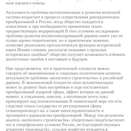
поле научного поиска
Актуальность проблемы коллективизации и развития колхозной
системы возрастает в процессе осуществления демократических
преобразований в России, когда общество нуждается в
осмыслении и при необходимости применении опыта
предшествующих модернизаций В этих условиях исследование
проблемы развития коллективизированной деревни имеет уже не
только научно-теоретическое, но и практическое значение,
позволяет реализовать прогностическую функцию исторической
науки Иными словами, располагая знаниями о прошлых
исторических ошибках^ общество получает возможность избежать
аналогичных ошибок в настоящем и будущем.
Нам представляется, что в практической плоскости можно
говорить об экономическом и социально-политическом аспектах
актуальности проблемы «колхозного строительства» в российской
деревне. В экономической плоскости опыт коллективизации
может (и должен) быть востребован в ходе постсоветских
преобразований аграрной сферы, эффект которых на данный
момент, к сожалению, невелик, а негативные итоги пока
превалируют над положительными В значительной мере это есть
следствие отказа государства от регулирования сферы
сельхозпроизводст-ва, а также непоследовательности и
чрезмерного радикализма преобразований. Между тем результаты
анализа «колхозного строительства» убедительно свидетельствуют,
что в специфических условиях России, не благоприятствующих
аграрному производству, сельское хозяйство нуждается в