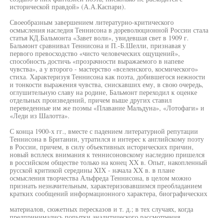
исторической правдой» (А.А.Каспари).
Своеобразным завершением литературно-критического
осмысления наследия Теннисона в дореволюционной России стала
статья КД.Бальмонта «Завет воли», увидевшая свет в 1909 г.
Бальмонт сравнивал Теннисона и П.-Б.Шелли, признавая у
первого превосходство «чисто человеческих ощущений»,
способность достичь «прозрачности выражаемого в напеве
чувства», а у второго - мастерство «вселенского, космического»
стиха. Характеризуя Теннисона как поэта, добившегося нежности
и тонкости выражения чувства, снискавших ему, в свою очередь,
оглушительную славу на родине, Бальмонт переходил к оценке
отдельных произведений, причем выше других ставил
переведенные им же поэмы «Плавание Мальдуна», «Лотофаги» и
«Леди из Шалотта».
С конца 1900-х гг., вместе с падением литературной репутации
Теннисона в Британии, утратился и интерес к английскому поэту
в России, причем, в силу объективных исторических причин,
новый всплеск внимания к теннисоновскому наследию пришелся
в российском обществе только на конец XX в. Опыт, накопленный
русской критикой середины XIX - начала XX в. в плане
осмысления творчества Альфреда Теннисона, в целом можно
признать незначительным, характеризовавшимся преобладанием
кратких сообщений информационного характера, биографических
материалов, сюжетных пересказов и т. д.; в тех случаях, когда
предпринимались попытки аналитического рассмотрения