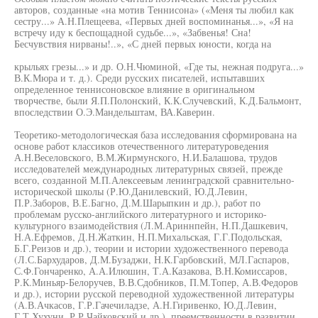
авторов, созданные «на мотив Теннисона» («Меня ты любил как
сестру...» А.Н.Плещеева, «Первых дней воспоминанья...», «Я на
встречу иду к беспощадной судьбе...», «Забвенья! Сна!
Бесчувствия нирваны!..», «С дней первых юности, когда на
крыльях грезы...» и др. О.Н.Чюминой, «Где ты, нежная подруга...»
В.К.Мюра и т. д.). Среди русских писателей, испытавших
определенное теннисоновское влияние в оригинальном
творчестве, были Я.П.Полонский, К.К.Случевский, К.Д.Бальмонт,
впоследствии О.Э.Мандельштам, ВА.Каверин.
Теоретико-методологическая база исследования сформирована на
основе работ классиков отечественного литературоведения
А.Н.Веселовского, В.М.Жирмунского, Н.И.Балашова, трудов
исследователей международных литературных связей, прежде
всего, созданной М.П.Алексеевым ленинградской сравнительно-
исторической школы (Р.Ю.Данилевский, Ю.Д.Левин,
П.Р.Заборов, В.Е.Багно, Д.М.Шарыпкин и др.), работ по
проблемам русско-английского литературного и историко-
культурного взаимодействия (Л.М.Ариннпейн, Н.П.Дашкевич,
Н.А.Ефремов, Д.Н.Жаткин, Н.П.Михальская, Г.Г.Подольская,
Б.Г.Реизов и др.), теории и истории художественного перевода
(Л.С.Бархударов, Д.М.Бузаджи, Н.К.Гарбовский, МЛ.Гаспаров,
С.Ф.Гончаренко, А.А.Илюшин, Т.А.Казакова, В.Н.Комиссаров,
Р.К.Миньяр-Белоручев, В.В.Сдобников, П.М.Топер, А.В.Федоров
и др.), истории русской переводной художественной литературы
(А.В.Ачкасов, Г.Р.Гачечиладзе, А.Н.Гиривенко, Ю.Д.Левин,
Г.Т.Хухуни, Р.Р.Чайковский и др.), преемственности в развитии