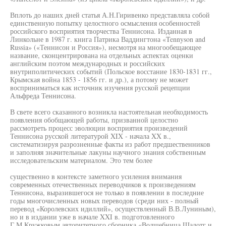
Вплоть до наших дней статья А.Н.Гиривенко представляла собой
единственную попытку целостного осмысления особенностей
российского восприятия творчества Теннисона. Изданная в
Линкольне в 1987 г. книга Патрика Ваддингтона «Tennyson and
Russia» («Теннисон и Россия»), несмотря на многообещающее
название, сконцентрирована на отдельных аспектах оценки
английским поэтом международных и российских
внутриполитических событий (Польское восстание 1830-1831 гг.,
Крымская война 1853 - 1856 гг. и др.), а потому не может
восприниматься как источник изучения русской рецепции
Альфреда Теннисона.
В свете всего сказанного возникла настоятельная необходимость
появления обобщающей работы, призванной целостно
рассмотреть процесс эволюции восприятия произведений
Теннисона русской литературой XIX - начала XX в.,
систематизируя разрозненные факты из работ предшественников
и заполняя значительные лакуны научного знания собственным
исследовательским материалом. Это тем более
существенно в контексте заметного усиления внимания
современных отечественных переводчиков к произведениям
Теннисона, выразившегося не только в появлении в последние
годы многочисленных новых переводов (среди них - полный
перевод «Королевских идиллий», осуществленный В.В.Луниным),
но и в издании уже в начале XXI в. подготовленного
Г.М.Кружковым авторитетного сборника «Волшебница Шалотг и