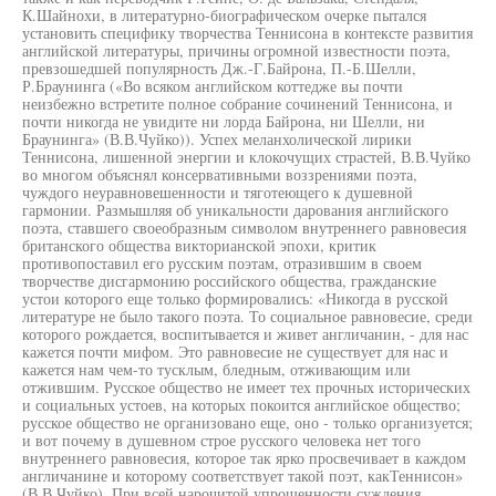
К.Шайнохи, в литературно-биографическом очерке пытался
установить специфику творчества Теннисона в контексте развития
английской литературы, причины огромной известности поэта,
превзошедшей популярность Дж.-Г.Байрона, П.-Б.Шелли,
Р.Браунинга («Во всяком английском коттедже вы почти
неизбежно встретите полное собрание сочинений Теннисона, и
почти никогда не увидите ни лорда Байрона, ни Шелли, ни
Браунинга» (В.В.Чуйко)). Успех меланхолической лирики
Теннисона, лишенной энергии и клокочущих страстей, В.В.Чуйко
во многом объяснял консервативными воззрениями поэта,
чуждого неуравновешенности и тяготеющего к душевной
гармонии. Размышляя об уникальности дарования английского
поэта, ставшего своеобразным символом внутреннего равновесия
британского общества викторианской эпохи, критик
противопоставил его русским поэтам, отразившим в своем
творчестве дисгармонию российского общества, гражданские
устои которого еще только формировались: «Никогда в русской
литературе не было такого поэта. То социальное равновесие, среди
которого рождается, воспитывается и живет англичанин, - для нас
кажется почти мифом. Это равновесие не существует для нас и
кажется нам чем-то тусклым, бледным, отживающим или
отжившим. Русское общество не имеет тех прочных исторических
и социальных устоев, на которых покоится английское общество;
русское общество не организовано еще, оно - только организуется;
и вот почему в душевном строе русского человека нет того
внутреннего равновесия, которое так ярко просвечивает в каждом
англичанине и которому соответствует такой поэт, какТеннисон»
(В.В.Чуйко). При всей нарочитой упрощенности суждения