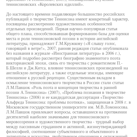
теннисоновских «Королевских идиллий».
До настоящего времени подавляющее большинство российских
публикаций о творчестве Теннисона имеют конкретный характер,
посвящены рассмотрению художественных особенностей
отдельных произведений. Первая научно-популярная статья
общего плана, способствовавшая формированию базы для оценки
места и роли теннисоновской поэзии в истории английской
литературы, принадлежит Г.М.Кружкову («Я слышу голос,
говорящий в ветре!», 2007; ранняя редакция статьи опубликовала
без названия в журнале «Иностранная литература» в 2006 г.),
который подробно рассмотрел биографию знаменитого поэта
викторианской эпохи, связь его творчества с романтизмом П.-
Б.Шелли и Дж.Китса, влияние теннисоновских произведений на
английскую литературу, а также отдельные эпизоды, имеющие
отношение к русской рецепции. Существенным вкладом в
осмысление теннисоновского творчества в России стали статьи
Л.М.Павшок «Роль поэта и концепция творчества в ранней
поэзии А.Теннисона» (2007), «Проблема познания в творчестве
Теннисона» (2008) и ее кандидатская диссертация «Творчество
Альфреда Теннисона: проблемы поэтики», защищенная в 2008 г. в
Московском государственном университете им. М.В.Ломоносова.
Л.М.Павшок привлекают вопросы, остававшиеся на протяжении
десятилетий наиболее значимыми для теннисоновского
мировоззрения и художественного творчества - трудный выбор
между пассивным страданием и активной, жизнеутверждающей
философией, соотношение субъективного и объективного в
литературе и искусстве, двойственное отношение к окружающей