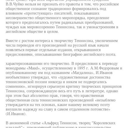
В.В.Чуйко нельзя не признать его правоты в том, что российское
общественное сознание традиционно формировалось под
влиянием «протестующих» писателей, показывавших
несовершенство общественного миропорядка, преодоление
которого предполагалось путем радикальных преобразований,
чуждых как мировоззрению Теннисона, так и умонастроениям в
английском обществе в целом.
Вместе с ростом интереса к творчеству Теннисона, увеличением
числа переводов его произведений на русский язык начали
появляться первые отдельные издания, открывавшиеся
предисловиями, описывавшими биографию английского поэта.
характеризовавшими его творчество. В предисловии к переводу
монодрамы «Maud», осуществленному в 1895 г. А.М.Федоровым и
опубликованному им под названием «Магдалина», И.Иванов
необъективно утверждал, что «художественные достоинства
теннисоновской поэзии никогда и никем не подвергались
сомнению», игнорируя серьезную критику творческих принципов
Теннисона, сопровождавшую весь его путь в литературе, однако
при этом был абсолютно прав, говоря, что нравственная
общественная сила теннисоновских произведений «незыблемо
утверждается на тех основах, какие нашему великому поэту
внушили надежду на славу в самом отдаленном потомстве»
(И.Иванов).
В анонимной статье «Альфред Теннисон, творец "Королевских
идиллий"», предварявшей публикацию в книгоиздательстве