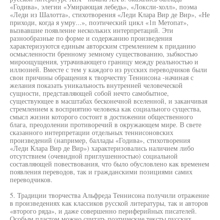
«Годива», элегии «Умирающая лебедь», «Локсли-холл», поэма
«Леди из Шалотта», стихотворения «Леди Клара Вир де Вир», «Не
приходи, когда я умру...», поэтический цикл «1п Метопат»,
вызвавшие появление нескольких интерпретаций. Эти
разнообразные по форме и содержанию произведения
характеризуются единым авторским стремлением к приданию
осмысленности бренному земному существованию, зыбкостью
мироощущения, утрачивающего границу между реальностью и
иллюзией. Вместе с тем у каждого из русских переводчиков были
свои причины обращения к творчеству Теннисона -начиная с
желания показать уникальность внутренней человеческой
сущности, представляющей собой нечто самобытное,
существующее в масштабах бесконечной вселенной, и заканчивая
стремлением к восприятию человека как социального существа,
смысл жизни которого состоит в достижении общественного
блага, преодолении противоречий в окружающем мире. В свете
сказанного интерпретации отдельных теннисоновских
произведений (например, баллады «Годива», стихотворения
«Леди Клара Вир де Вир») характеризовались наличием либо
отсутствием (очевидной приглушенностью) социальной
составляющей повествования, что было обусловлено как временем
появления переводов, так и гражданскими позициями самих
переводчиков.
5. Традиции творчества Альфреда Теннисона получили отражение
в произведениях как классиков русской литературы, так и авторов
«второго ряда», и даже совершенно периферийных писателей.
Особым пластом можно считать поэтические тексты русских