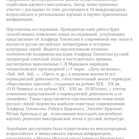
содействии научного консультанта. Автор лично принимал
участие с докладами по теме диссертации в 16 международных,
всероссийских и региональных научных и научно-практических
конференциях.
Перспективы исследования. Проведенная нами работа будет
способствовать появлению новых исследований, углубляющих
представление об Альфреде Теннисоне и современной ему эпохе в
контексте русско-английских литературных и историко-
культурных связей. Видится перспективным изучение
особенностей восприятия наследия Альфреда Теннисона русской
литературой советской эпохи и постсоветского времени,
рассмотрение выполненных С.Я.Маршаком переводов
теннисоновских произведений («У моря», «Дочь мельника»,
«Бей, бей, бей...», «Орел» и др.) в широком контексте его
переводческой деятельности, сопоставительный анализ переводов
«Королевских идиллий», созданных на рубеже XIX - XX вв.
(О.Н.Чюмина) и на рубеже XX - XXI вв. (В.ВЛунин), с учетом
изменения представлений о переводческой деятельности и ее
специфике. Также представляется перспективным осмысление
русских связей творчества наиболее известных современников
Альфреда Теннисона -Роберта Браунинга, Элизабет Браунинг,
Мэтью Арнольда и др., позволяющее воссоздать масштабную
картину рецепции викторианской эпохи в русской литературе.
Апробация диссертации была осуществлена на международных,
всероссийских и межвузовских научных конференциях,
проходивших в Москве (Высшая школа перевода Московского