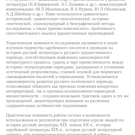
литературы (Н.Я.Берковский, А.С.Бушмин и др.), межкультурной
коммуникации (М.Л.Малаховская, В.А.Нуриев, Ю.Л.Оболенская,
А.Д.Швейцер и др.). Нами используются сравнительно-
исторический, сравнительно-типологический, историко-
генетический, социокультурный и биографический методы
исследования, а также приемы комплексного, проблемного,
сопоставительного анализа художественных произведений.
Теоретическая значимость исследования заключается в опыте
изучения творчества зарубежного писателя в проекции на
историю русской литературы и русского художественного
перевода, способствующем выявлению закономерностей
литературного процесса, границ и черт преемственности между
историко-литературными периодами, расширению и уточнению
эстетической ретроспективы, ставшей основой для творческого
самовыражения писателей и переводчиков. Устанавливаются
закономерности развития русского поэтического перевода,
позволяющие объяснить как причины появления конкретных
интерпретаций, так и причины возникновения переводной
множественности - создания нескольких трактовок одних и тех же
произведений, акцентирующих внимание на различных
содержательных особенностях подлинников.
Практическая значимость работы состоит в возможности
использования ее результатов при подготовке курсов лекций по
истории русской литературы XIX -начала XX в., истории
зарубежной литературы XIX в., истории русской литературной
критики, при комментировании произведений Альфреда