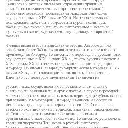
Теннисона и русских писателей, отразивших традиции
английского предшественника, при подготовке изданий
избранных переводов произведений Альфреда Теннисона,
осуществленных в XIX - начале XX в. На основе результатов
исследования мохут быть разработаны курсы и семинары,
посвященные русско-английским литературным и историко-
культурным связям, художественному переводу, исторической
поэтике.
Личный вклад автора в выполнение работы. Автором лично
обработано более 540 источников литературы, в числе которых
произведения Альфреда Теннисона, их переводы на русский язык,
осуществленные в XIX - начале XX в., тексты русских писателей
XIX - начала XX в., содержащие реминисценции и традиции
Альфреда Теннисона, литературно-критические материалы XIX -
начала XX в., осмысливающие теннисоновское творчество.
Выявлено 127 переводов произведений Теннисона на
русский язык, осуществлен их сопоставительный анализ с
английскими оригиналами и друг с другом (в случае переводной
множественности); значительная часть переводов републикована в
приложении к монографии «Альфред Теннисон и Россия: Из
истории международных литературных связей». Установлено
авторство ряда анонимных переводов, выявлены псевдопереводы
из Теннисона, разграничены собственно переводы и
оригинальные стихотворения «на мотив Теннисона», установлены
традиции творчества Теннисона в русской литературе.
Оформление диссертационной работы осуществлялось при