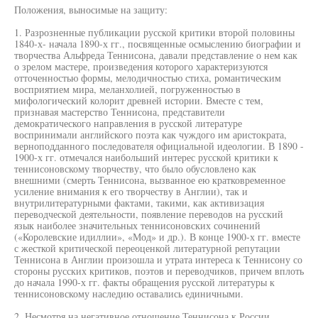
Положения, выносимые на защиту:
1. Разрозненные публикации русской критики второй половины
1840-х- начала 1890-х гг., посвященные осмыслению биографии и
творчества Альфреда Теннисона, давали представление о нем как
о зрелом мастере, произведения которого характеризуются
отточенностью формы, мелодичностью стиха, романтическим
восприятием мира, меланхолией, погруженностью в
мифологический колорит древней истории. Вместе с тем,
признавая мастерство Теннисона, представители
демократического направления в русской литературе
воспринимали английского поэта как чуждого им аристократа,
верноподданного последователя официальной идеологии. В 1890 -
1900-х гг. отмечался наибольший интерес русской критики к
теннисоновскому творчеству, что было обусловлено как
внешними (смерть Теннисона, вызванное ею кратковременное
усиление внимания к его творчеству в Англии), так и
внутрилитературными фактами, такими, как активизация
переводческой деятельности, появление переводов на русский
язык наиболее значительных теннисоновских сочинений
(«Королевские идиллии», «Мод» и др.). В конце 1900-х гг. вместе
с жесткой критической переоценкой литературной репутации
Теннисона в Англии произошла и утрата интереса к Теннисону со
стороны русских критиков, поэтов и переводчиков, причем вплоть
до начала 1990-х гг. факты обращения русской литературы к
теннисоновскому наследию оставались единичными.
2. Несмотря на негативное отношение Теннисона к России,