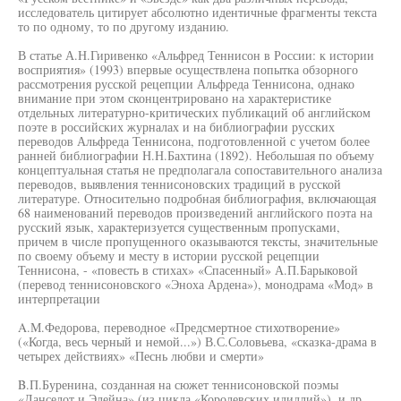
исследователь цитирует абсолютно идентичные фрагменты текста
то по одному, то по другому изданию.
В статье А.Н.Гиривенко «Альфред Теннисон в России: к истории
восприятия» (1993) впервые осуществлена попытка обзорного
рассмотрения русской рецепции Альфреда Теннисона, однако
внимание при этом сконцентрировано на характеристике
отдельных литературно-критических публикаций об английском
поэте в российских журналах и на библиографии русских
переводов Альфреда Теннисона, подготовленной с учетом более
ранней библиографии Н.Н.Бахтина (1892). Небольшая по объему
концептуальная статья не предполагала сопоставительного анализа
переводов, выявления теннисоновских традиций в русской
литературе. Относительно подробная библиография, включающая
68 наименований переводов произведений английского поэта на
русский язык, характеризуется существенным пропусками,
причем в числе пропущенного оказываются тексты, значительные
по своему объему и месту в истории русской рецепции
Теннисона, - «повесть в стихах» «Спасенный» А.П.Барыковой
(перевод теннисоновского «Эноха Ардена»), монодрама «Мод» в
интерпретации
A.М.Федорова, переводное «Предсмертное стихотворение»
(«Когда, весь черный и немой...») В.С.Соловьева, «сказка-драма в
четырех действиях» «Песнь любви и смерти»
B.П.Буренина, созданная на сюжет теннисоновской поэмы
«Ланселот и Элейна» (из цикла «Королевских идиллий»), и др.