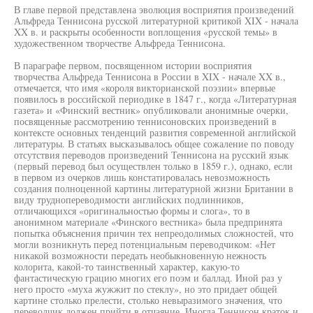
В главе первой представлена эволюция восприятия произведений
Альфреда Теннисона русской литературной критикой XIX - начала
XX в. и раскрыты особенности воплощения «русской темы» в
художественном творчестве Альфреда Теннисона.
В параграфе первом, посвященном истории восприятия
творчества Альфреда Теннисона в России в XIX - начале XX в.,
отмечается, что имя «короля викторианской поэзии» впервые
появилось в российской периодике в 1847 г., когда «Литературная
газета» и «Финский вестник» опубликовали анонимные очерки,
посвященные рассмотрению теннисоновских произведений в
контексте основных тенденций развития современной английской
литературы. В статьях высказывалось общее сожаление по поводу
отсутствия переводов произведений Теннисона на русский язык
(первый перевод был осуществлен только в 1859 г.), однако, если
в первом из очерков лишь констатировалась невозможность
создания полноценной картины литературной жизни Британии в
виду труднопереводимости английских подлинников,
отличающихся «оригинальностью формы и слога», то в
анонимном материале «Финского вестника» была предпринята
попытка объяснения причин тех непреодолимых сложностей, что
могли возникнуть перед потенциальным переводчиком: «Нет
никакой возможности передать необыкновенную нежность
колорита, какой-то таинственный характер, какую-то
фантастическую грацию многих его поэм и баллад. Иной раз у
него просто «муха жужжит по стеклу», но это придает общей
картине столько прелести, столько невыразимого значения, что
переводчик должен прийти в отчаяние. Иногда Теннисон краток и