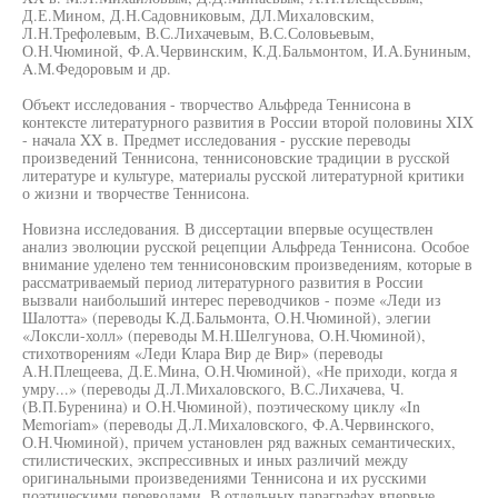
Д.Е.Мином, Д.Н.Садовниковым, ДЛ.Михаловским,
Л.Н.Трефолевым, В.С.Лихачевым, В.С.Соловьевым,
О.Н.Чюминой, Ф.А.Червинским, К.Д.Бальмонтом, И.А.Буниным,
A.M.Федоровым и др.
Объект исследования - творчество Альфреда Теннисона в
контексте литературного развития в России второй половины XIX
- начала XX в. Предмет исследования - русские переводы
произведений Теннисона, теннисоновские традиции в русской
литературе и культуре, материалы русской литературной критики
о жизни и творчестве Теннисона.
Новизна исследования. В диссертации впервые осуществлен
анализ эволюции русской рецепции Альфреда Теннисона. Особое
внимание уделено тем теннисоновским произведениям, которые в
рассматриваемый период литературного развития в России
вызвали наибольший интерес переводчиков - поэме «Леди из
Шалотта» (переводы К.Д.Бальмонта, О.Н.Чюминой), элегии
«Локсли-холл» (переводы М.Н.Шелгунова, О.Н.Чюминой),
стихотворениям «Леди Клара Вир де Вир» (переводы
А.Н.Плещеева, Д.Е.Мина, О.Н.Чюминой), «Не приходи, когда я
умру...» (переводы Д.Л.Михаловского, В.С.Лихачева, Ч.
(В.П.Буренина) и О.Н.Чюминой), поэтическому циклу «In
Memoriam» (переводы Д.Л.Михаловского, Ф.А.Червинского,
О.Н.Чюминой), причем установлен ряд важных семантических,
стилистических, экспрессивных и иных различий между
оригинальными произведениями Теннисона и их русскими
поэтическими переводами. В отдельных параграфах впервые