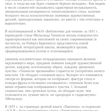
сжат, и тогда вы как будто слышите бурную мелодию». Как видим,
в числе сложностей оказывались характерная музыкальность,
эмоциональная насыщенность теннисоновского стиха, наличие
большого числа психологически значимых художественных
деталей, преподносимых лаконично, но вместе с тем отчетливо и
выразительно.
В опубликованной в №10 «Библиотеки для чтения» за 1851 г.
переводной статье Мильсанда Теннисон весьма поверхностно
характеризовался как непохожий на своих современников (в
частности, на Роберта Браунинга) представитель новой
английской литературной школы, являющийся зрелым,
сформировавшимся поэтом и отличающийся
умением исключительно нетрадиционно оценивать явления
окружающего мира, придавая значение каждой художественной
детали, каждому поэтическому образу, каждому движению
чувства: «Теннисон чрезвычайно старается не употреблять ничего
некстати. Он обладает сознанием вкуса. Колорит его изменяется,
смотря по формам, которые он изображает; фактура стиха и
походка фразы естественно соглашаются с течением более или
менее отрывистым изображаемого чувства. С большей
сложностью, чем греческие поэты, он обладает всем, чем
отличаются их лучшие места: он однороден и сладкозвучен»
(Мильсапд).
В 1855 г. на страницах десятой книги «Пантеона» за подписью
«А.Б.В.» была опубликована статья «Литературные письма из