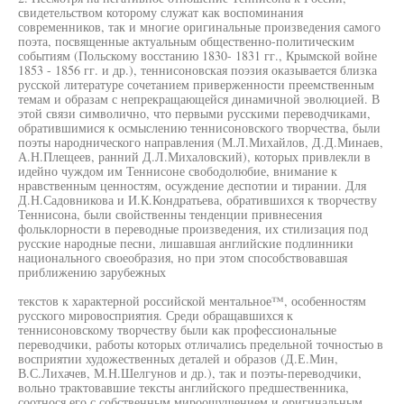
свидетельством которому служат как воспоминания
современников, так и многие оригинальные произведения самого
поэта, посвященные актуальным общественно-политическим
событиям (Польскому восстанию 1830- 1831 гг., Крымской войне
1853 - 1856 гг. и др.), теннисоновская поэзия оказывается близка
русской литературе сочетанием приверженности преемственным
темам и образам с непрекращающейся динамичной эволюцией. В
этой связи символично, что первыми русскими переводчиками,
обратившимися к осмыслению теннисоновского творчества, были
поэты народнического направления (М.Л.Михайлов, Д.Д.Минаев,
А.Н.Плещеев, ранний Д.Л.Михаловский), которых привлекли в
идейно чуждом им Теннисоне свободолюбие, внимание к
нравственным ценностям, осуждение деспотии и тирании. Для
Д.Н.Садовникова и И.К.Кондратьева, обратившихся к творчеству
Теннисона, были свойственны тенденции привнесения
фольклорности в переводные произведения, их стилизация под
русские народные песни, лишавшая английские подлинники
национального своеобразия, но при этом способствовавшая
приближению зарубежных
текстов к характерной российской ментальное™, особенностям
русского мировосприятия. Среди обращавшихся к
теннисоновскому творчеству были как профессиональные
переводчики, работы которых отличались предельной точностью в
восприятии художественных деталей и образов (Д.Е.Мин,
В.С.Лихачев, М.Н.Шелгунов и др.), так и поэты-переводчики,
вольно трактовавшие тексты английского предшественника,
соотнося его с собственным мироощущением и оригинальным