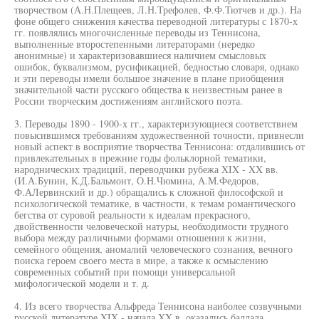
творчеством (А.Н.Плещеев, Л.Н.Трефолев, Ф.Ф.Тютчев и др.). На
фоне общего снижения качества переводной литературы с 1870-х
гг. появлялись многочисленные переводы из Теннисона,
выполненные второстепенными литераторами (нередко
анонимные) и характеризовавшиеся наличием смысловых
ошибок, буквализмом, русификацией, бедностью словаря, однако
и эти переводы имели большое значение в плане приобщения
значительной части русского общества к неизвестным ранее в
России творческим достижениям английского поэта.
3. Переводы 1890 - 1900-х гг., характеризующиеся соответствием
повысившимся требованиям художественной точности, привнесли
новый аспект в восприятие творчества Теннисона: отдалившись от
привлекательных в прежние годы фольклорной тематики,
народнических традиций, переводчики рубежа XIX - XX вв.
(И.А.Бунин, К.Д.Бальмонт, О.Н.Чюмина, А.М.Федоров,
Ф.АЛервинский и др.) обращались к сложной философской и
психологической тематике, в частности, к темам романтического
бегства от суровой реальности к идеалам прекрасного,
двойственности человеческой натуры, необходимости трудного
выбора между различными формами отношения к жизни,
семейного общения, аномалий человеческого сознания, вечного
поиска героем своего места в мире, а также к осмыслению
современных событий при помощи универсальной
мифологической модели и т. д.
4. Из всего творчества Альфреда Теннисона наиболее созвучными
русской литературе XIX - начала XX в. оказались баллада