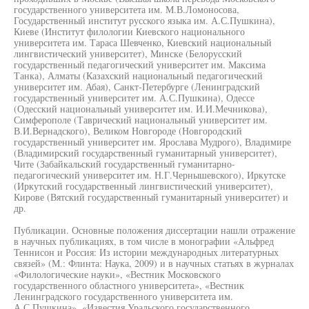
государственного университета им. М.В.Ломоносова,
Государственный институт русского языка им. А.С.Пушкина),
Киеве (Институт филологии Киевского национального
университета им. Тараса Шевченко, Киевский национальный
лингвистический университет), Минске (Белорусский
государственный педагогический университет им. Максима
Танка), Алматы (Казахский национальный педагогический
университет им. Абая), Санкт-Петербурге (Ленинградский
государственный университет им. А.С.Пушкина), Одессе
(Одесский национальный университет им. И.И.Мечникова),
Симферополе (Таврический национальный университет им.
В.И.Вернадского), Великом Новгороде (Новгородский
государственный университет им. Ярослава Мудрого), Владимире
(Владимирский государственный гуманитарный университет),
Чите (Забайкальский государственный гуманитарно-
педагогический университет им. Н.Г.Чернышевского), Иркутске
(Иркутский государственный лингвистический университет),
Кирове (Вятский государственный гуманитарный университет) и
др.
Публикации. Основные положения диссертации нашли отражение
в научных публикациях, в том числе в монографии «Альфред
Теннисон и Россия: Из истории международных литературных
связей» (М.: Флинта: Наука, 2009) и в научных статьях в журналах
«Филологические науки», «Вестник Московского
государственного областного университета», «Вестник
Ленинградского государственного университета им.
А.С.Пушкина», «Известия Уральского государственного