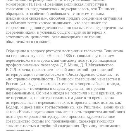
монографии И.Тэна «Новейшая английская литература в
современных представителях» подчеркивалось, что Теннисон,
обращаясь «с особенной любовью <...> ко всем тонким,
изысканным сюжетам», способен придать обыденным ситуациям
и событиям эстетическую значимость, что возвышает его
творчество над повседневностью, но оказывается недооцененным
современниками в условиях общего падения интереса к
эстетическим ценностям, оказывающимся вне границ
обывательского сознания.
Обращение к вопросу русского восприятия творчества Теннисона
на страницах журнала «Новь» в 1886 г. совпало с усилением
переводческого интереса к английскому поэту, публикациями
профессиональных переводов Д.Е.Мина, Д.Л.Михаловского,
В.С.Лихачева, появлением первой анонимной прозаической
интерпретации теннисоновского «Эноха Ардена». Отмечая, что
«по странной случайности» Теннисон совершенно неизвестен в
России («<...> два, три мелких его стихотворения были, правда,
переведены - помещены в старых журналах, но прошли
незамеченными. Об нем никогда не говорили наши критики, его
не переводили, не интересовались им даже в то время, когда
интересовались и переводили таких второстепенных поэтов, как
Бодлер, и даже таких третьестепенных, как Ришпен»), анонимный
автор «Нови» подчеркивал значительность творчества английского
поэта для мирового литературного процесса, художественное
совершенство формы его произведений, характеризующихся
значительностью и глубиной содержания. Причину невнимания
переводчиков и