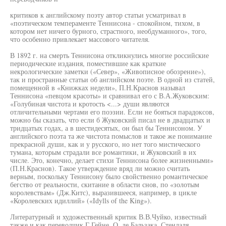
критиков к английскому поэту автор статьи усматривал в
«поэтическом темпераменте Теннисона - спокойном, тихом, в
котором нет ничего бурного, страстного, необдуманного», того,
что особенно привлекает массового читателя.
В 1892 г. на смерть Теннисона откликнулись многие российские
периодические издания, поместившие как краткие
некрологические заметки («Север», «Живописное обозрение»),
так и пространные статьи об английском поэте. В одной из статей,
помещенной в «Книжках недели», П.Н.Краснов называл
Теннисона «певцом красоты» и сравнивал его с В.А.Жуковским:
«Голубиная чистота и кротость <...> души являются
отличительными чертами его поэзии. Если не бояться парадоксов,
можно бы сказать, что если б Жуковский писал не в двадцатых и
тридцатых годах, а в шестидесятых, он был бы Теннисоном. У
английского поэта та же чистота помыслов и такое же понимание
прекрасной души, как и у русского, но нет того мистического
тумана, которым страдали все романтики, и Жуковский в их
числе. Это, конечно, делает стихи Теннисона более жизненными»
(П.Н.Краснов). Такое утверждение вряд ли можно считать
верным, поскольку Теннисону было свойственно романтическое
бегство от реальности, скитание в области снов, по «золотым
королевствам» (Дж.Китс), выразившееся, например, в цикле
«Королевских идиллий» («Idylls of the King»).
Литературный и художественный критик В.В.Чуйко, известный
также и как переводчик Г.Гейне, О. де Бальзака, Стендаля,