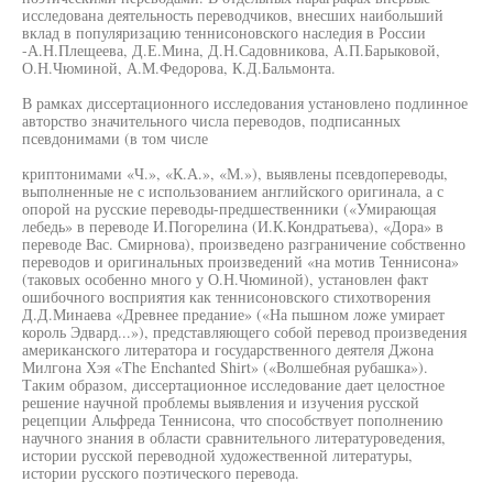
исследована деятельность переводчиков, внесших наибольший
вклад в популяризацию теннисоновского наследия в России
-А.Н.Плещеева, Д.Е.Мина, Д.Н.Садовникова, А.П.Барыковой,
О.Н.Чюминой, А.М.Федорова, К.Д.Бальмонта.
В рамках диссертационного исследования установлено подлинное
авторство значительного числа переводов, подписанных
псевдонимами (в том числе
криптонимами «Ч.», «К.А.», «М.»), выявлены псевдопереводы,
выполненные не с использованием английского оригинала, а с
опорой на русские переводы-предшественники («Умирающая
лебедь» в переводе И.Погорелина (И.К.Кондратьева), «Дора» в
переводе Вас. Смирнова), произведено разграничение собственно
переводов и оригинальных произведений «на мотив Теннисона»
(таковых особенно много у О.Н.Чюминой), установлен факт
ошибочного восприятия как теннисоновского стихотворения
Д.Д.Минаева «Древнее предание» («На пышном ложе умирает
король Эдвард...»), представляющего собой перевод произведения
американского литератора и государственного деятеля Джона
Милгона Хэя «The Enchanted Shirt» («Волшебная рубашка»).
Таким образом, диссертационное исследование дает целостное
решение научной проблемы выявления и изучения русской
рецепции Альфреда Теннисона, что способствует пополнению
научного знания в области сравнительного литературоведения,
истории русской переводной художественной литературы,
истории русского поэтического перевода.