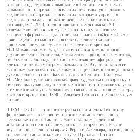
Англии», содержавшая упоминание о Теннисоне в контексте
размышлений о привилегированных писателях, управляющих
изданиями, и непривилегированных, которыми управляют
издатели. Тогда же анонимный рецензент «Библиотеки для
чтения» (1855, №10), подписавшийся псевдонимом «А.Г.»,
отмечал живописность и музыкальность стиха и внешнее
изящество формы баллады Теннисона «Годива» («Godiva»). Это
произведение, созданное на основе народного сказания,
привлекло внимание русского переводчика и критика
М.Л.Михайлова, который, считая его непохожим на многие
другие творения Теннисона, характеризующиеся, по его мнению,
творческой верноподданностью и воспеванием официальной
идеологии, не только перевел балладу в 1859 г., но и назвал ее
истинным, удивительно красивым и грациозным произведением в
духе народной поэзии. Вместе с тем сам Теннисон был чужд
МЛ.Михайлову, отстаивавшему право художника на творческую
свободу, выступавшему против зависимости от правящих кругов
и их политики и утверждавшему в связи с этим, что «самая сфера,
в которой вращается с 1850 г. Альфред Теннисон, не способствует
поэзии».
В 1860 - 1870-е гг. отношение русского читателя к Теннисону
формировалось, в основном, на основе немногочисленных
переводных статей. Так, поверхностные размышления об
английском поэте и о невнимании к его творчеству в России
звучали в переводных обзорах С.Керри и А.Реньяра, посвященных
современной английской литературе. В разделе «Поэзия
Теннисона)) переведенной в 1876 г. Д.С.Иващинцовым