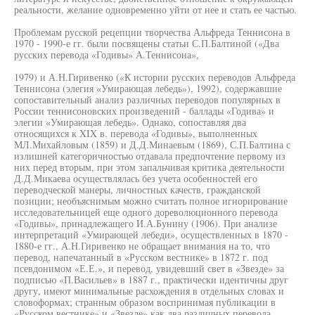
реальности, желание одновременно уйти от нее и стать ее частью.
Проблемам русской рецепции творчества Альфреда Теннисона в
1970 - 1990-е гг. были посвящены статьи С.П.Балтиной («Два
русских перевода «Годивы» А.Теннисона»,
1979) и А.Н.Гиривенко («К истории русских переводов Альфреда
Теннисона (элегия «Умирающая лебедь»), 1992), содержавшие
сопоставительный анализ различных переводов популярных в
России теннисоновских произведений - баллады «Годива» и
элегии «Умирающая лебедь». Однако, сопоставляя два
относящихся к XIX в. перевода «Годивы», выполненных
МЛ.Михайловым (1859) и Д.Д.Минаевым (1869), С.П.Балтина с
излишней категоричностью отдавала предпочтение первому из
них перед вторым, при этом запальчивая критика деятельности
Д.Д.Микаева осуществлялась без учета особенностей его
переводческой манеры, личностных качеств, гражданской
позиции; необъяснимым можно считать полное игнорирование
исследовательницей еще одного дореволюционного перевода
«Годивы», принадлежащего И.А.Бунину (1906). При анализе
интерпретаций «Умирающей лебеди», осуществленных в 1870 -
1880-е гг., А.Н.Гиривенко не обращает внимания на то, что
перевод, напечатанный в «Русском вестнике» в 1872 г. под
псевдонимом «Е.Е.», и перевод, увидевший свет в «Звезде» за
подписью «П.Васильев» в 1887 г., практически идентичны друг
другу, имеют минимальные расхождения в отдельных словах и
словоформах; странным образом воспринимая публикации в
«Русском вестнике» и «Звезде» как два различных перевода,