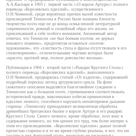
А.А.Каспари в 1903 г. первой части («О короле Артуре») полного
перевода «Королевских идиллий», осуществленного
О.Н.Чюминой, среди вероятных причин малой известности
произведений Теннисона в России были названы близость
творчества поэта еще не до конца осмысленной литературной
современности, ровный и спокойный образ его жизни, не
привлекавший к себе особого внимания. Анонимный автор
отмечал, что Теннисон «не был боевым поэтом, не держал
никакого знамени», предпочитая оставаться «поэтом-
художником», что «хлесткость стиха и фразы отсутствовали в его
стихотворениях», отличительными чертами которых были
«красота, кроткий мир, полное довольство жизнью».
Публикация в 1904 г. второй части («Рыцари Круглого Стола»)
полного перевода «Королевских идиллий», выполненного
О.Н.Чюминой, предварялась статьей «От издателя», содержавшей
подробный пересказ легенд артуровского цикла. На фоне
сюжетного описания выделяется благоговейное суждение о
Теннисоне как о большом поэте, стремившемся соответствовать
исторической правде, максимально избегая привнесения в
идиллии личного, способного нарушить неповторимое дыхание
старины: «Теннисону принадлежит великолепная обработка
древнейших британских былин о короле Артуре и его рыцарях
Круглого Стола. Своего личного, кроме обработки, поэт внес в
содержание немного, но тем ценнее его труд, тем более интерес к
этим его произведениям. «Королевские идиллии» дышат полной
прелестью старины и в то же время глубоко реальны, и все, что ни
создано в них фантазией поэта, нисколько не расходится с