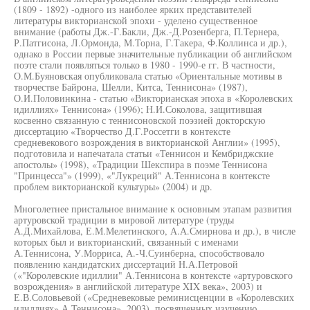
(1809 - 1892) -одного из наиболее ярких представителей
литературы викторианской эпохи - уделено существенное
внимание (работы Дж.-Г.Бакли, Дж.-Д.Розенберга, П.Тернера,
Р.Патгисона, Л.Ормонда, М.Торна, Г.Такера, Ф.Коллинса и др.),
однако в России первые значительные публикации об английском
поэте стали появляться только в 1980 - 1990-е гг. В частности,
О.М.Буяновская опубликовала статью «Ориентальные мотивы в
творчестве Байрона, Шелли, Китса, Теннисона» (1987),
О.И.Половинкина - статью «Викторианская эпоха в «Королевских
идиллиях» Теннисона» (1996); Н.И.Соколова, защитившая
косвенно связанную с теннисоновской поэзией докторскую
диссертацию «Творчество Д.Г.Россетги в контексте
средневекового возрождения в викторианской Англии» (1995),
подготовила и напечатала статьи «Теннисон и Кембриджские
апостолы» (1998), «Традиции Шекспира в поэме Теннисона
"Принцесса"» (1999), «"Лукреций" А.Теннисона в контексте
проблем викторианской культуры» (2004) и др.
Многолетнее пристальное внимание к основным этапам развития
артуровской традиции в мировой литературе (труды
А.Д.Михайлова, Е.М.Мелетинского, А.А.Смирнова и др.), в числе
которых был и викторианский, связанный с именами
А.Теннисона, У.Морриса, А.-Ч.Суинберна, способствовало
появлению кандидатских диссертаций Н.А.Петровой
(«"Королевские идиллии" А.Теннисона в контексте «артуровского
возрождения» в английской литературе XIX века», 2003) и
Е.В.Соловьевой («Средневековые реминисценции в «Королевских
идиллиях» А.Теннисона», 2003), посвященных изучению