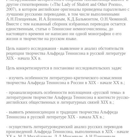
другие стихотворения» («The Lady of Shalott and Other Poems»,
2007), в котором английские оригиналы приведены параллельно с
лучшими русскими переводами, в том числе выполненными
А.Н.Плещеевым, И.А.Буниным, К.Д.Бальмонтом, О.Н.Чюминой.
Вместе с тем названный сборник избранных переводов остается
единственным, статьи о Теннисоне немногочисленны, до
настоящего времени не написано ни одной монографии о его
жизни и творчестве на русском языке.
Цель нашего исследования - выявление и анализ обстоятельств
рецепции творчества Альфреда Теннисона в русской литературе
XIX - начала XX в.
Цель конкретизируется в постановке исследовательских задач:
- изучить особенности литературно-критического осмысления
творчества Альфреда Теннисона в России в XIX - начале XX в.;
- проанализировать особенности воплощения «русской темы» в
литературном творчестве Альфреда Теннисона в контексте русско-
английских общественных и литературных связей XIX в.;
- выявить реминисценции и традиции творчества Альфреда
Теннисона в русской литературе XIX - начала XX в.;
- осуществить литературоведческий анализ русских переводов
произведений Альфреда Теннисона, выполненных в XIX - начале
XX в. М.Л.Михайловым, Д.Д.Минаевым, А.Н.Плещеевым,