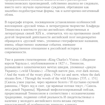
теннисоновских произведений, собственно анализа не следовало,
вместо него звучали оценочные суждения, обретавшие как
хвалебно-подобострастные формы, так и категорично-негативный
облик.
В параграфе втором, посвященном установлению особенностей
воплощения «русской темы» в литературном творчестве Альфреда
Теннисона в контексте русско-английских общественных и
литературных связей XIX в., отмечается, что на протяжении своей
долгой творческой деятельности английский поэт неоднократно
обращался к «русской теме», упоминал географические названия,
имена, общественно значимые события, имевшие
непосредственное отношение к российской истории и
современности.
Уже в раннем стихотворении «King Charles's Vision» («Видение
короля Чарльза»), опубликованном в 1827 г., Теннисон,
размышляя о захватнических мечтах шведов, упоминал «дикую
Украину» («wild Ukraine»): «Through narrow pass, over dark morass,
/ And the waste of the weary plain, / Over ice and snow, where the dark
streams flow, / Through the woods of the wild Ukraine» [535, c. 151]
[Сквозь узкое ущелье, через мрачное болото / И пустыню скучной
равнины, / Через лед и снег, где мрачные потоки текут, / Сквозь
леса дикой Украины]. Мрачный мифологизированный пейзаж,
прорисованный Теннисоном в соответствии с оссианическими
традициями, подменял собой реальность И свидетельствовал о
наличии у молодого английского поэта весьма смутных
представлений об особенностях природы, климата,