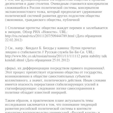
десятилетия и даже столетия. Очевидным становится консерватизм
сложившейся в России политической системы, консерватизм
экспансионистского толка, который предполагает сдерживание
политической системой развития других подсистем общества
(экономики, гражданского общества, публичной
1 Столичные протесты: общество жаждет перемен и захлебывается
в эмоциях. Обзор РИА «Новости». URL:
http://ria.ru/analvtics/20111207/509444789.html (Дата обращения
22.02.2012)
2 См., напр.: Кендалл Б. Беседы у камина: Путин прочитал
лекцию о стабильности // Русская служба Би-Би-Си. URL:
http://www.bbc.co.uk/russian/russia/2011/11/111112 putin stability talk
kendall.shtml (Дата обращения 25.01.2012)
сферы), их дифференциации посредством прямого подчинения3.
Этот процесс препятствует отделению общества от государства,
возникновению в обществе самостоятельных субъектов
коллективного, а значит, политического действия. Иным словами
имеется опасность перерастания стабилизирующих усилий в
стагнифицирующие: следование логике самосохранения в
политике обладает известной инерцией.
Таким образом, в практическом плане актуальность темы
исследования заключается в том, что понимание тенденций
развития российской политической системы в контексте
парадигмы воспроизводства универсалий «Русской власти» и