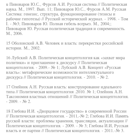
u Пивоваров Ю.С., Фурсов А.И. Русская система // Политическая
наука. М., 1997. Вып. 11; Пивоваров Ю.С., Фурсов А.М. Русская
Система: генезис, структура, функционирование (тезисы и
рабочие гипотезы) // Русский исторический журнал. - 1998. - Том
I. - №3; Пивоваров Ю. Полная гибель всерьез. М., 2004;;
Пивоваров Ю. Русская политическая традиция и современность.
М., 2006.
15 Оболонский A.B. Человек и власть: перекрестки российской
истории. М., 2002.
16 Лубский A.B. Политическая концептология как «захват мира
политики» и приглашение к дискурсу // Политическая
концептология. - 2009.- № 1; Лубский A.B. Концепт «Русская
власть»: метафорические возможности интеллектуального
дискурса // Политическая концептология. - 2010. - № 2.
17 Олейник А.Н. Русская власть: конструирование идеального
типа // Политическая концептология .2010. № 1; Олейник А.Н.
Таксономия властных отношений // Политическая концептология.
- 2009. - № 2.
18 Глебова И.И. «Дворцовое государство» в современной России
// Политическая концептология. - 2011,-№ 2; Глебова И.И. Память
русской власти: проблемы хранения, трансляции, актуализации //
Политическая концептология. - 2009. - № 3; Глебова И.И, Русская
власть и ее партии // Политическая концептология. - 2011.-№ 3.