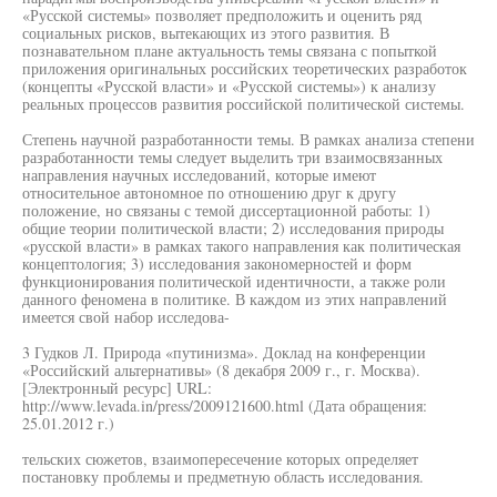
«Русской системы» позволяет предположить и оценить ряд
социальных рисков, вытекающих из этого развития. В
познавательном плане актуальность темы связана с попыткой
приложения оригинальных российских теоретических разработок
(концепты «Русской власти» и «Русской системы») к анализу
реальных процессов развития российской политической системы.
Степень научной разработанности темы. В рамках анализа степени
разработанности темы следует выделить три взаимосвязанных
направления научных исследований, которые имеют
относительное автономное по отношению друг к другу
положение, но связаны с темой диссертационной работы: 1)
общие теории политической власти; 2) исследования природы
«русской власти» в рамках такого направления как политическая
концептология; 3) исследования закономерностей и форм
функционирования политической идентичности, а также роли
данного феномена в политике. В каждом из этих направлений
имеется свой набор исследова-
3 Гудков Л. Природа «путинизма». Доклад на конференции
«Российский альтернативы» (8 декабря 2009 г., г. Москва).
[Электронный ресурс] URL:
http://www.levada.in/press/2009121600.html (Дата обращения:
25.01.2012 г.)
тельских сюжетов, взаимопересечение которых определяет
постановку проблемы и предметную область исследования.