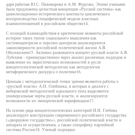
даря работам Ю.С. Пивоварова и A.M. Фурсова. Этими учеными
была предложена целостная концепция «Русской системы» как
цивилизационно-исторического контекста циклического
воспроизводства специфической модели властных
взаимоотношений в российском обществе14.
С позиций взаимодействия в критические моменты российской
истории таких типов социального мышления как
системоцентризм и персоно-центризм анализируются
закономерности российской политической жизни A.B.
Оболонским15. Активно развивается концепт русской власти A.B.
Лубским - преимущественно через анализ различных подходов и
выявление их эвристических возможностей в русле
концептологической методологии как методологии
метафорического дискурса о политике16.
Ценным с методологической точки зрения являются работы о
«русской власти» А.Н. Олейника, в которых в диалоге с
веберовской методологией идеального типа выделяются
универсальные черты русской власти, и анализируются
возможности их эмпирической верификации17.
На основе ряда концептологических категорий И.И. Глебова
анализирует конструкцию современного российского государства
(«дворцовое государство»), российской политической власти и
аппарата ее осуществления, а также специфику партийной
системы России18. Ученый подчерки-