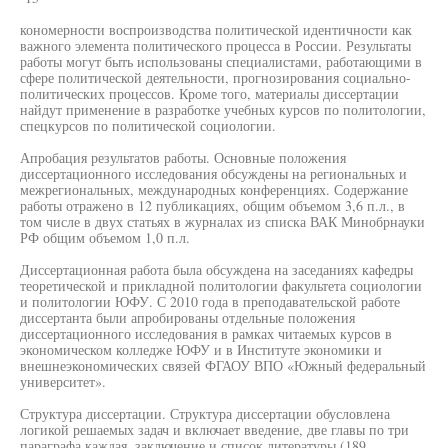
кономерности воспроизводства политической идентичности как
важного элемента политического процесса в России. Результаты
работы могут быть использованы специалистами, работающими в
сфере политической деятельности, прогнозирования социально-
политических процессов. Кроме того, материалы диссертации
найдут применение в разработке учебных курсов по политологии,
спецкурсов по политической социологии.
Апробация результатов работы. Основные положения
диссертационного исследования обсуждены на региональных и
межрегиональных, международных конференциях. Содержание
работы отражено в 12 публикациях, общим объемом 3,6 п.л., в
том числе в двух статьях в журналах из списка ВАК Минобрнауки
РФ общим объемом 1,0 п.л.
Диссертационная работа была обсуждена на заседаниях кафедры
теоретической и прикладной политологии факультета социологии
и политологии ЮФУ. С 2010 года в преподавательской работе
диссертанта были апробированы отдельные положения
диссертационного исследования в рамках читаемых курсов в
экономическом колледже ЮФУ и в Институте экономики и
внешнеэкономических связей ФГАОУ ВПО «Южный федеральный
университет».
Структура диссертации. Структура диссертации обусловлена
логикой решаемых задач и включает введение, две главы по три
параграфа каждая, заключение и список литературы (189