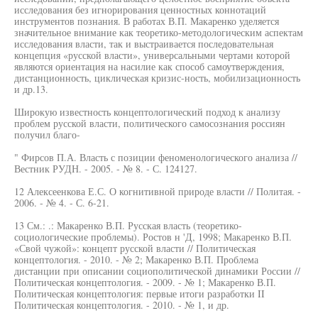
исследования без игнорирования ценностных коннотаций
инструментов познания. В работах В.П. Макаренко уделяется
значительное внимание как теоретико-методологическим аспектам
исследования власти, так и выстраивается последовательная
концепция «русской власти», универсальными чертами которой
являются ориентация на насилие как способ самоутверждения,
дистанционность, циклическая кризис-ность, мобилизационность
и др.13.
Широкую известность концептологический подход к анализу
проблем русской власти, политического самосознания россиян
получил благо-
" Фирсов П.А. Власть с позиции феноменологического анализа //
Вестник РУДН. - 2005. - № 8. - С. 124127.
12 Алексеенкова Е.С. О когнитивной природе власти // Политая. -
2006. - № 4. - С. 6-21.
13 См.: .: Макаренко В.П. Русская власть (теоретико-
социологические проблемы). Ростов н 'Д, 1998; Макаренко В.П.
«Свой чужой»: концепт русской власти // Политическая
концептология. - 2010. - № 2; Макаренко В.П. Проблема
дистанции при описании социополитической динамики России //
Политическая концептология. - 2009. - № 1; Макаренко В.П.
Политическая концептология: первые итоги разработки II
Политическая концептология. - 2010. - № 1, и др.