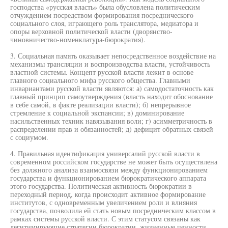
господства «русская власть» была обусловлена политическим
отчуждением посредством формирования посреднического
социального слоя, играющего роль транслятора, медиатора и
опоры верховной политической власти (дворянство-
чиновничество-номенклатура-бюрократия).
3. Социальная память оказывает непосредственное воздействие на
механизмы трансляции и воспроизводства власти, устойчивость
властной системы. Концепт русской власти лежит в основе
главного социального мифа русского общества. Главными
инвариантами русской власти являются: а) самодостаточность как
главный принцип самоутверждения (власть находит обоснование
в себе самой, в факте реализации власти); б) непрерывное
стремление к социальной экспансии; в) доминирование
насильственных техник навязывания воли; г) асимметричность в
распределении прав и обязанностей; д) дефицит обратных связей
с социумом.
4. Правильная идентификация универсалий русской власти в
современном российском государстве не может быть осуществлена
без должного анализа взаимосвязи между функционированием
государства и функционированием бюрократического аппарата
этого государства. Политическая активность бюрократии в
переходный период, когда происходит активное формирование
институтов, с одновременным увеличением роли и влияния
государства, позволила ей стать новым посредническим классом в
рамках системы русской власти. С этим статусом связаны как
легитимирующие стратегии бюрократии, жизненные ценности,