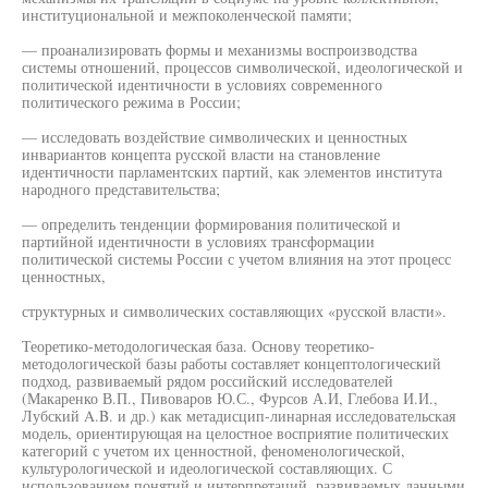
институциональной и межпоколенческой памяти;
— проанализировать формы и механизмы воспроизводства
системы отношений, процессов символической, идеологической и
политической идентичности в условиях современного
политического режима в России;
— исследовать воздействие символических и ценностных
инвариантов концепта русской власти на становление
идентичности парламентских партий, как элементов института
народного представительства;
— определить тенденции формирования политической и
партийной идентичности в условиях трансформации
политической системы России с учетом влияния на этот процесс
ценностных,
структурных и символических составляющих «русской власти».
Теоретико-методологическая база. Основу теоретико-
методологической базы работы составляет концептологический
подход, развиваемый рядом российский исследователей
(Макаренко В.П., Пивоваров Ю.С., Фурсов А.И, Глебова И.И.,
Лубский A.B. и др.) как метадисцип-линарная исследовательская
модель, ориентирующая на целостное восприятие политических
категорий с учетом их ценностной, феноменологической,
культурологической и идеологической составляющих. С
использованием понятий и интерпретаций, развиваемых данными