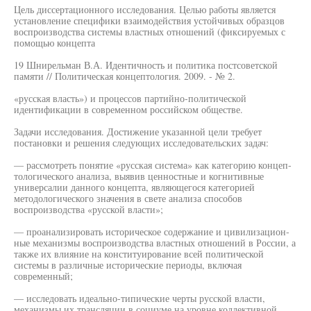
Цель диссертационного исследования. Целью работы является
установление специфики взаимодействия устойчивых образцов
воспроизводства системы властных отношений (фиксируемых с
помощью концепта
19 Шнирельман В.А. Идентичность и политика постсоветской
памяти // Политическая концептология. 2009. - № 2.
«русская власть») и процессов партийно-политической
идентификации в современном российском обществе.
Задачи исследования. Достижение указанной цели требует
постановки и решения следующих исследовательских задач:
— рассмотреть понятие «русская система» как категорию концеп-
тологического анализа, выявив ценностные и когнитивные
универсалии данного концепта, являющегося категорией
методологического значения в свете анализа способов
воспроизводства «русской власти»;
— проанализировать историческое содержание и цивилизацион-
ные механизмы воспроизводства властных отношений в России, а
также их влияние на конституирование всей политической
системы в различные исторические периоды, включая
современный;
— исследовать идеально-типические черты русской власти,
механизмы их трансляции в социуме на уровне коллективной,