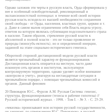
Однако заложив эти черты в русскую власть, Орда сформировала у
нее и особенный освободительный, революционный и
экспансионистсткий потенциал: в течение всей своей истории
русская власть исходила из высшей необходимости сохранения
своей свободы - от Орды, населения, властных групп, церкви и т.
д. Даже в самом малом ограничении себя Власть видела угрозу,
ответом на которую являлась сублимация подсознательного страха
в насилие. Таким образом, стремление русской власти к
абсолютной и полной власти - это не только проявление ее
природы (моносубъ-ектность), но и определенной инерции,
заданной на этапе социально-исторического генезиса.
Оборотной стороной дистанционной модели русской власти
является чрезвычайный характер ее функционирования.
Дистанционная власть опирается на местную, часто даже
исконную сеть органов и институтов, эксплуатируя
контролируемую территорию, однако уделяет особое внимание
«контролю и учету», реагируя на нестандартные ситуации в
чрезвычайном порядке, с помощью чрезвычайных комиссий и
органов. Данный феномен
20 Пивоваров Ю.С., Фурсов A.M. Русская Система: генезис,
структура, функционирование (тезисы и рабочие гипотезы) //
Русский исторический журнал. - 1998. - Том I. - № 3. - С. 25-29.
«чекизма» пронизывают всю историю русской государственности,
он занимает, по утверждению Ю.С. Пивоварова, в русской