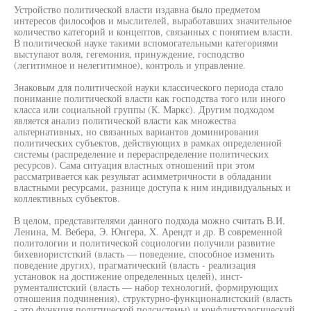
Устройство политической власти издавна было предметом
интересов философов и мыслителей, выработавших значительное
количество категорий и концептов, связанных с понятием власти.
В политической науке такими вспомогательными категориями
выступают воля, гегемония, принуждение, господство
(легитимное и нелегитимное), контроль и управление.
Знаковым для политической науки классического периода стало
понимание политической власти как господства того или иного
класса или социальной группы (К. Маркс). Другим подходом
является анализ политической власти как множества
альтернативных, но связанных вариантов доминирования
политических субъектов, действующих в рамках определенной
системы (распределение и перераспределение политических
ресурсов). Сама ситуация властных отношений при этом
рассматривается как результат асимметричности в обладании
властными ресурсами, разнице доступа к ним индивидуальных и
коллективных субъектов.
В целом, представителями данного подхода можно считать В.И.
Ленина, М. Вебера, Э. Юнгера, X. Арендт и др. В современной
политологии и политической социологии получили развитие
бихевиористсткий (власть — поведение, способное изменить
поведение других), прагматический (власть - реализация
установок на достижение определенных целей), инст-
рументалистский (власть — набор технологий, формирующих
отношения подчинения), структурно-функционалистский (власть
- это функция политической подсистемы) и конфликтологический