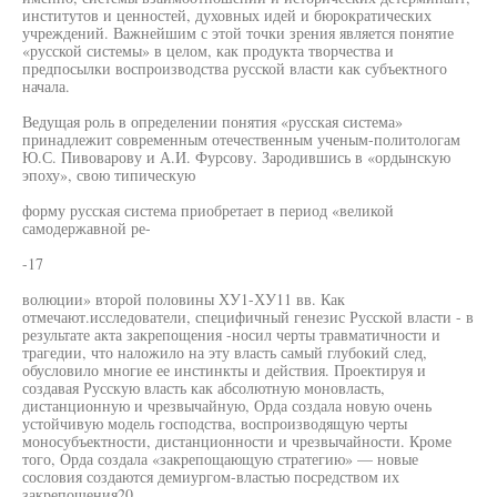
институтов и ценностей, духовных идей и бюрократических
учреждений. Важнейшим с этой точки зрения является понятие
«русской системы» в целом, как продукта творчества и
предпосылки воспроизводства русской власти как субъектного
начала.
Ведущая роль в определении понятия «русская система»
принадлежит современным отечественным ученым-политологам
Ю.С. Пивоварову и А.И. Фурсову. Зародившись в «ордынскую
эпоху», свою типическую
форму русская система приобретает в период «великой
самодержавной ре-
-17
волюции» второй половины ХУ1-ХУ11 вв. Как
отмечают.исследователи, специфичный генезис Русской власти - в
результате акта закрепощения -носил черты травматичности и
трагедии, что наложило на эту власть самый глубокий след,
обусловило многие ее инстинкты и действия. Проектируя и
создавая Русскую власть как абсолютную моновласть,
дистанционную и чрезвычайную, Орда создала новую очень
устойчивую модель господства, воспроизводящую черты
моносубъектности, дистанционности и чрезвычайности. Кроме
того, Орда создала «закрепощающую стратегию» — новые
сословия создаются демиургом-властью посредством их
закрепощения20.