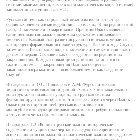
системе такое же место, какое в капиталистическом мире (системе)
занимает институциона-лизм21.
Русская система как социальный механизм включает четыре
основных элемента взаимодействия - а) власть, б) посреднический
слой, в) население и г) маргиналов. При этом Власть является
единственным социально значимым субъектом социального
творчества. Каждый этап развития русской системы начинается
как процесс формирования новой структуры Власти в ходе Смуты,
затем новая Власть закрепощает население от самых низов вплоть
до самых верхов. Сословия как бы создаются посредством их
закрепощения. Каждый новый цикл развития начинается со
сжатия системы — закрепощения Властью общества,
заканчивается разжатием — освобождением, и как следствие -
Смутой.
Исследователи Ю.С. Пивоваров и A.M. Фурсов отмечают
эвристические возможности данной схемы как познавательного
конструкта: он позволяет увидеть, что русская система
функционирует таким образом, что все реализуется через Власть
(даже протест против нее), русская власть является
моносубъектом, функционирование которого требует не наличия,
а отсутствия четко оформленных классов.
В параграфе 1.2 «Концепт русской власти: историческое
содержание и сущностные черты» исследуются теоретические
аспекты понятия социальной и политической власти, посредством
чего устанавливается познавательный потенциал концепта