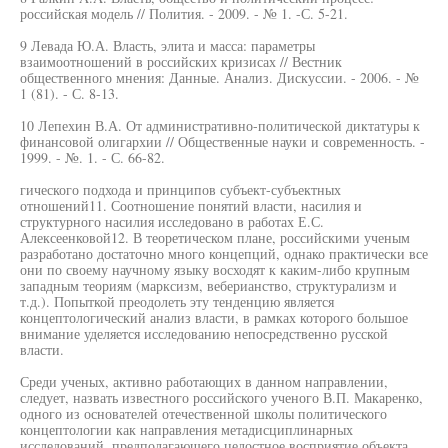
российская модель // Полития. - 2009. - № 1. -С. 5-21.
9 Левада Ю.А. Власть, элита и масса: параметры
взаимоотношений в российских кризисах // Вестник
общественного мнения: Данные. Анализ. Дискуссии. - 2006. - №
1 (81). - С. 8-13.
10 Лепехин В.А. От административно-политической диктатуры к
финансовой олигархии // Общественные науки и современность. -
1999. - №. 1. - С. 66-82.
гического подхода и принципов субъект-субъектных
отношений11. Соотношение понятий власти, насилия и
структурного насилия исследовано в работах Е.С.
Алексеенковой12. В теоретическом плане, российскими ученым
разработано достаточно много концепций, однако практически все
они по своему научному языку восходят к каким-либо крупным
западным теориям (марксизм, веберианство, структурализм и
т.д.). Попыткой преодолеть эту тенденцию является
концептологический анализ власти, в рамках которого большое
внимание уделяется исследованию непосредственно русской
власти.
Среди ученых, активно работающих в данном направлении,
следует, назвать известного российского ученого В.П. Макаренко,
одного из основателей отечественной школы политического
концептологии как направления метадисциплинарных
исследований, предполагающего целостное восприятие объекта