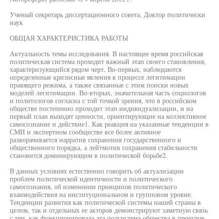
Ученый секретарь диссертационного совета, Доктор политически
наук
ОБЩАЯ ХАРАКТЕРИСТИКА РАБОТЫ
Актуальность темы исследования. В настоящее время российская
политическая система проходит важный этап своего становления,
характеризующийся рядом черт. Во-первых, наблюдаются
определенные кризисные явления в процессе легитимации
правящего режима, а также связанные с этим поиски новых
моделей легитимации. Во-вторых, значительная часть социологов
и политологов согласна с той точкой зрения, что в российском
обществе постепенно проходит этап индивидуализации, и на
первый план выходят ценности, ориентирующие на коллективное
самосознание и действие1. Как реакция на указанные тенденции в
СМИ и экспертном сообществе все более активное
разворачивается нарратив сохранения государственного и
общественного порядка, а лейтмотив сохранения стабильности
становится доминирующим в политической борьбе2.
В данных условиях естественно говорить об актуализации
проблем политической идентичности и политического
самосознания, об изменении принципов политического
взаимодействия на институциональном и групповом уровне.
Тенденции развития как политической системы нашей страны в
целом, так и отдельных ее акторов демонстрируют заметную связь
с тем, как функционировала эта подсистема общества в прошлые