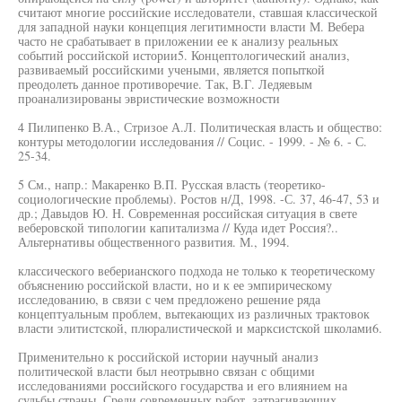
считают многие российские исследователи, ставшая классической
для западной науки концепция легитимности власти М. Вебера
часто не срабатывает в приложении ее к анализу реальных
событий российской истории5. Концептологический анализ,
развиваемый российскими учеными, является попыткой
преодолеть данное противоречие. Так, В.Г. Ледяевым
проанализированы эвристические возможности
4 Пилипенко В.А., Стризое А.Л. Политическая власть и общество:
контуры методологии исследования // Социс. - 1999. - № 6. - С.
25-34.
5 См., напр.: Макаренко В.П. Русская власть (теоретико-
социологические проблемы). Ростов н/Д, 1998. -С. 37, 46-47, 53 и
др.; Давыдов Ю. Н. Современная российская ситуация в свете
веберовской типологии капитализма // Куда идет Россия?..
Альтернативы общественного развития. М., 1994.
классического веберианского подхода не только к теоретическому
объяснению российской власти, но и к ее эмпирическому
исследованию, в связи с чем предложено решение ряда
концептуальным проблем, вытекающих из различных трактовок
власти элитистской, плюралистической и марксистской школами6.
Применительно к российской истории научный анализ
политической власти был неотрывно связан с общими
исследованиями российского государства и его влиянием на
судьбы страны. Среди современных работ, затрагивающих