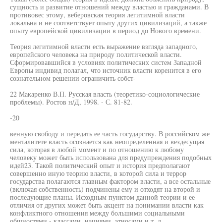
сущность и развитие отношений между властью и гражданами. В
противовес этому, веберовская теория легитимной власти
локальна и не соответствует опыту других цивилизаций, а также
опыту европейской цивилизации в период до Нового времени.
Теория легитимной власти есть выражение взгляда западного,
европейского человека на природу политической власти.
Сформировавшийся в условиях политических систем Западной
Европы индивид полагал, что источник власти коренится в его
сознательном решении ограничить собст-
22 Макаренко В.П. Русская власть (теоретико-социологические
проблемы). Ростов н/Д, 1998. - С. 81-82.
-20
венную свободу и передать ее часть государству. В российском же
менталитете власть осознается как неопределенная и вездесущая
сила, которая в любой момент и по отношению к любому
человеку может быть использована для предупреждения подобных
идей23. Такой политический опыт и история предполагают
совершенно иную теорию власти, в которой сила и террор
государства полагаются главным фактором власти, а все остальные
(включая собственность) подчинены ему и отходят на второй и
последующие планы. Исходным пунктом данной теории и ее
отличия от других может быть акцент на понимании власти как
конфликтного отношения между большими социальными
общностями - классами, нациями, этносами и т. д.