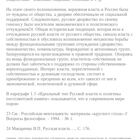
На этапе своего возникновения, верховная власть в России была
от-чуждена от общества, а дворяне обеспечивали ее социальной
поддержкой. Следовательно, русское дворянство по своему
генезису было носителем экономического и политического
отчуждения24. Общая историческая тенденция, которая вела к
отчуждению русской власти от русского общества, связала власть с
собственностью и обусловила возникновение механизма борьбы
между функциональными группами отчуждения (дворянство,
чиновничество, номенклатура, бюрократия) и автономных групп,
базирующихся на происхождении и правовой традиции. Опираясь
на мощь функциональных групп, властитель-собственник не
должен был заботиться о поддержке со стороны собственников-
верноподданных. Интерес власти, переплетенной с
собственностью и духовным господством, состоит в
пренебрежении и презрении ко всем, кто зависит от нее в
экономической, политической и духовной сфере.
В параграфе 1.3 «Идеальный тип Русской власти и политика
постсоветской памяти» показывается, что в современном мире
порою
23 См.: Российская менталыюсть: материалы «круглого стола» //
Вопросы философии. - 1994. - № 1.
24 Макаренко В.П. Русская власть ..., С. 176.
очень трудно провести границу между реальностью и симулякром,