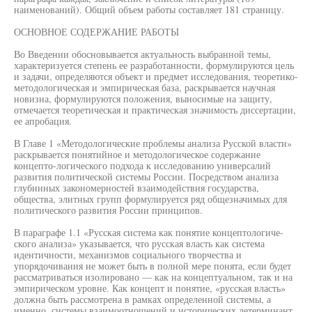
наименований). Общий объем работы составляет 181 страницу.
ОСНОВНОЕ СОДЕРЖАНИЕ РАБОТЫ
Во Введении обосновывается актуальность выбранной темы,
характеризуется степень ее разработанности, формулируются цель
и задачи, определяются объект и предмет исследования, теоретико-
методологическая и эмпирическая база, раскрывается научная
новизна, формулируются положения, выносимые на защиту,
отмечается теоретическая и практическая значимость диссертации,
ее апробация.
В Главе 1 «Методологические проблемы анализа Русской власти»
раскрывается понятийное и методологическое содержание
концепто-логического подхода к исследованию универсалий
развития политической системы России. Посредством анализа
глубинных закономерностей взаимодействия государства,
общества, элитных групп формулируется ряд общезначимых для
политического развития России принципов.
В параграфе 1.1 «Русская система как понятие концептологиче-
ского анализа» указывается, что русская власть как система
идентичности, механизмов социального творчества и
упорядочивания не может быть в полной мере понята, если будет
рассматриваться изолировано — как на концептуальном, так и на
эмпирическом уровне. Как концепт и понятие, «русская власть»
должна быть рассмотрена в рамках определенной системы, а
именно, системы взаимоотношений и исторических детерминант,