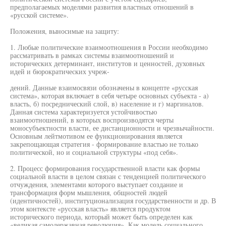
предполагаемых моделями развития властных отношений в
«русской системе».
Положения, выносимые на защиту:
1. Любые политические взаимоотношения в России необходимо
рассматривать в рамках системы взаимоотношений и
исторических детерминант, институтов и ценностей, духовных
идей и бюрократических учреж-
дений. Данные взаимосвязи обозначены в концепте «русская
система», которая включает в себя четыре основных субъекта - а)
власть, б) посреднический слой, в) население и г) маргиналов.
Данная система характеризуется устойчивостью
взаимоотношений, в которых воспроизводятся черты
моносубъектности власти, ее дистанционности и чрезвычайности.
Основным лейтмотивом ее функционирования является
закрепощающая стратегия - формирование властью не только
политической, но и социальной структуры «под себя».
2. Процесс формирования государственной власти как формы
социальной власти в целом связан с тенденцией политического
отчуждения, элементами которого выступает создание и
трансформация форм мышления, общностей людей
(идентичностей), институционализация государственности и др. В
этом контексте «русская власть» является продуктом
исторического периода, который может быть определен как
«великая самодержавная революция». Как модель социального