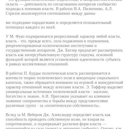
(власть — деятельность по согласованию интересов сообществ)
подходы к понимаю власти. В работах В.А. Пилипенко, А.Л.
Стризое анализируется соотношение между данны-
ми подходами-парадигмами и определяется познавательный
потенциал каждого из них4.
У М. Фуко подчеркивается репрессивный характер любой власти,
власть - это, прежде всего, сила подавления и подчинения,
репрезентированная политическими институтами и
государственным аппаратом. Дж. Батлер предлагает рассматривать
власть как интерсубъективную структуру социума, основной
функцией которой является установление идентичности субъекта
в рамках коллективных отношений.
В работах П. Бурдье политическая власть рассматривается в
контексте теории политического поля и концепции социального
капитала, также обращается внимание на игровой и конкурентный
характер отношений между агентами власти. Э. Тоффлер выделяет
универсальные источники политической власти - насилие,
богатство и знание. А.И. Пригожин указывает на ключевое
значение соперничества и борьбы между представителями
различных групп - за «политическую собственность».
Вслед за М. Вебером Дж. Александер определяет власть как
способность проводить собственную волю, не взирая на
сопротивление, и подчеркивает различия форм власти —
опирающейся на силу (power) и авторитет (authority). Однако, как