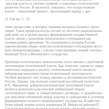
«русская власть» в системе понятий о социально-политическом
развитии России. В частности, показано, что осуществление
власти - социальный процесс, протекающий наряду с дру-
21 Там же. С. 32.
гими процессами, в которых значимы интересы больших групп
людей. Такие процессы всегда состоят из частично рациональных
действий, но в целом процесс формирования государственной
власти связан с развитием политического отчуждения как
универсального феномена. По отношению к истории России,
перечисленные общие свойства политического отчуждения могут
быть конкретизированы с учетом существующих теорий генезиса
Киевской Руси и Московского государства.
Проблема политического монополизма тесно связано с проблемой
легитимации политической власти. Как известно, одним из самых
известных подходов к анализу политической власти является
веберовская концепция типов политической легитимности.
Особый авторитет этот подход завоевал в посткоммунистической
России. Однако, как полагает известный российский политолог
В.П. Макаренко, веберовская концепция легитимной власти
является развитием классической либеральной теории
«естественных прав» и «общественного договора», и разработана
для описания отношений между властью и гражданами в условиях
формирования сильного национального государства. В качестве
более общей теории власти концепция М. Вебера не работает22.
Такая (более общая) теория в идеале должна объяснять природу,