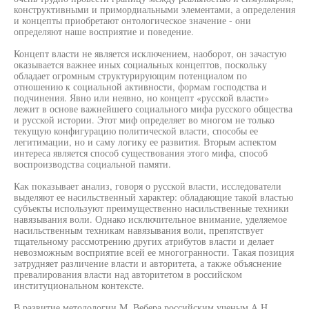
конструктивными и примордиальными элементами, а определения
и концепты приобретают онтологическое значение - они
определяют наше восприятие и поведение.
Концепт власти не является исключением, наоборот, он зачастую
оказывается важнее иных социальных концептов, поскольку
обладает огромным структурирующим потенциалом по
отношению к социальной активности, формам господства и
подчинения. Явно или неявно, но концепт «русской власти»
лежит в основе важнейшего социального мифа русского общества
и русской истории. Этот миф определяет во многом не только
текущую конфигурацию политической власти, способы ее
легитимации, но и саму логику ее развития. Вторым аспектом
интереса является способ существования этого мифа, способ
воспроизводства социальной памяти.
Как показывает анализ, говоря о русской власти, исследователи
выделяют ее насильственный характер: обладающие такой властью
субъекты используют преимущественно насильственные техники
навязывания воли. Однако исключительное внимание, уделяемое
насильственным техникам навязывания воли, препятствует
тщательному рассмотрению других атрибутов власти и делает
невозможным восприятие всей ее многогранности. Такая позиция
затрудняет различение власти и авторитета, а также объяснение
превалирования власти над авторитетом в российском
институциональном контексте.
В развитие методологии М. Вебера российским ученым А.Н.