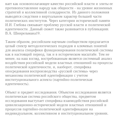
вает как основополагающее качество российской власти и элиты ее
противопоставление народу как общности - на уровне жизненных
стратегий и коллективной солидарности. Из данного положения
выводятся следствия о виртуальном характер большей части
политических институтов. Через категории исторической памяти
И.И. Глебова связывает проблему русской власти и политической
идентичности. Данный сюжет также развивается в публикациях
В.А. Шнирельмана19.
Таким образом, российским научным сообществом предлагается
целый спектр методологических подходов и ключевых понятий
для анализа специфики функционирования политической системы
как в настоящий период, так и в историческом масштабе. Тем не
менее, на наш взгляд, востребованным является системный анализ
воздействия российской модели властных отношений на процессы
политической идентичности, и, наоборот, специфика
опосредования воспроизводства «русской системы» через
механизмы политической идентификации с учетом
институционального аспекта (партийно-политическая
идентичность).
Объект и предмет исследования. Объектом исследования является
политическая система российского общества, предметом
исследования выступает специфика взаимодействия российской
цивилизационно-исторической модели властных отношений и
процессов партийно-политической идентификации на
индивидуальном, коллективном и институциональном уровнях.