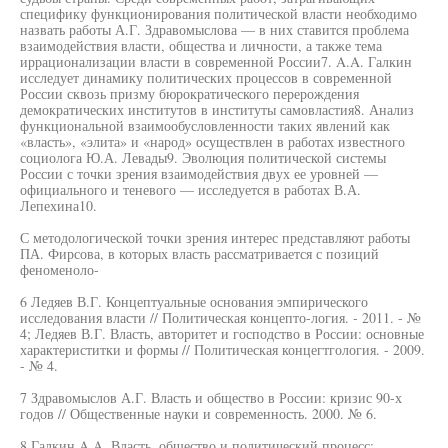
специфику функционирования политической власти необходимо
назвать работы А.Г. Здравомыслова — в них ставится проблема
взаимодействия власти, общества и личности, а также тема
иррационализации власти в современной России7. A.A. Галкин
исследует динамику политических процессов в современной
России сквозь призму бюрократического перерождения
демократических институтов в институты самовластия8. Анализ
функциональной взаимообусловленности таких явлений как
«власть», «элита» и «народ» осуществлен в работах известного
социолога Ю.А. Левады9. Эволюция политической системы
России с точки зрения взаимодействия двух ее уровней —
официального и теневого — исследуется в работах В.А.
Лепехина10.
С методологической точки зрения интерес представляют работы
ПА. Фирсова, в которых власть рассматривается с позиций
феноменоло-
6 Ледяев В.Г. Концептуальные основания эмпирического
исследования власти // Политическая концепто-логия. - 2011. - №
4; Ледяев В.Г. Власть, авторитет и господство в России: основные
характериститки и формы // Политическая концегтгология. - 2009.
- № 4.
7 Здравомыслов А.Г. Власть и общество в России: кризис 90-х
годов // Общественные науки и современность. 2000. № 6.
8 Галкин A.A. Власть, общество и политический процесс: