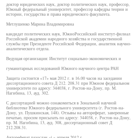
доктор юридических наук, доктор политических наук, профессор,
Южный федеральный университет, профессор кафедры теории и
истории, государства и права юридического факультета.
Метлушенко Марина Владимировна
кандидат политических наук, ЮжноРоссийский институт-филиал
Российской академии народного хозяйства и государственной
службы при Президенте Российской Федерации, аналитик научно-
аналитического отдела.
Ведущая организация: Институт социально-экономических и
гуманитарных исследований Южного научного центра РАН
Защита состоится «17» мая 2012 г. в 16.00 часов на заседании
диссертационного совета Д 212. 208.31 при Южном федеральном
университете по адресу: 344038, г. Ростов-на-Дону, пр. М.
Нагибина, 13, ауд. 302.
С диссертацией можно ознакомиться в Зональной научной
библиотеке Южного федерального университета (г. Ростов-на-
Дону, ул. Пушкинская, 148). Отзывы на автореферат, заверенные
печатью, просим присылать по адресу: 344038, г. Ростов-на-Дону,
пр. М. Нагибина, 13, ауд. 308, диссертационный совет Д
212.208.31.
Автореферат разослан «і » апреля 2012 г.