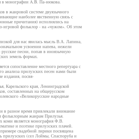
я в монографии A.B. Па-нюкова.
ков в жанровой системе двуязычного
живающие наиболее явственную связь с
ронные причитания) исполнялись на
о-игровой фольклор - на «чужом». Об этом
лизкой для нас явилась мысль В.А. Лапина,
воначальном усвоении напева, нежели
о русские песни, попав в иноязычную
ских земель формах.
тся сопоставление местного репертуара с
го анализа прилузских песен нами были
е издания, посвя-
я, Карельского края, Ленинградской
ков, составленных на общерусском
болевского «Великорусские народные
и в разное время привлекали внимание
ым фольклорным жанрам Прилузья.
 коми является монография Ф.В.
ематике и поэтике прилузских плачей.
примере свадебной лирики посвящена
ть прилузских (сел Лоймы, Спаспоруба и