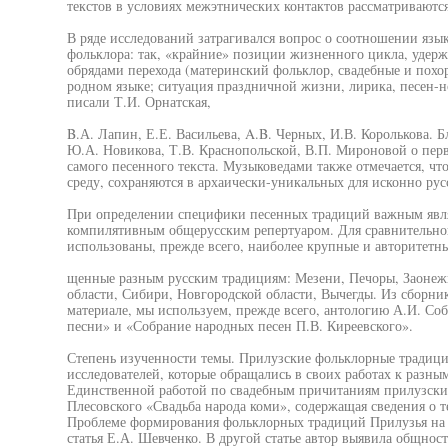
текстов в условиях межэтнических контактов рассматриваютс
В ряде исследований затрагивался вопрос о соотношении язы
фольклора: так, «крайние» позиции жизненного цикла, удер
обрядами перехода (материнский фольклор, свадебные и похо
родном языке; ситуация праздничной жизни, лирика, песен-н
писали Т.И. Орнатская,
B.А. Лапин, Е.Е. Васильева, A.B. Черных, И.В. Королькова. Б
Ю.А. Новикова, Т.В. Краснопольской, В.П. Мироновой о пер
самого песенного текста. Музыковедами также отмечается, чт
среду, сохраняются в архаически-уникальных для исконно рус
При определении специфики песенных традиций важным являе
компилятивным общерусским репертуаром. Для сравнительно
использованы, прежде всего, наиболее крупные и авторитетны
щенные разным русским традициям: Мезени, Печоры, Заонежь
области, Сибири, Новгородской области, Вычегды. Из сборни
материале, мы используем, прежде всего, антологию А.И. Со
песни» и «Собрание народных песен П.В. Киреевского».
Степень изученности темы. Прилузские фольклорные традици
исследователей, которые обращались в своих работах к разн
Единственной работой по свадебным причитаниям прилузских
Плесовского «Свадьба народа коми», содержащая сведения о т
Проблеме формирования фольклорных традиций Прилузья на 
статья Е.А. Шевченко. В другой статье автор выявила общнос