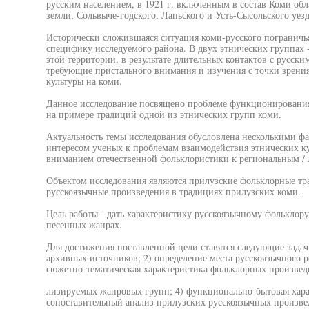
русским населением, в 1921 г. включенным в состав Коми обла
земли, Сольвыче-годского, Лапьского и Усть-Сысольского уезд
Исторически сложившаяся ситуация коми-русского пограничь
специфику исследуемого района. В двух этнических группах 
этой территории, в результате длительных контактов с русс
требующие пристального внимания и изучения с точки зрения
культуры на коми.
Данное исследование посвящено проблеме функционирования 
на примере традиций одной из этнических групп коми.
Актуальность темы исследования обусловлена несколькими ф
интересом ученых к проблемам взаимодействия этнических ку
вниманием отечественной фольклористики к региональным /
Объектом исследования являются прилузские фольклорные тр
русскоязычные произведения в традициях прилузских коми.
Цель работы - дать характеристику русскоязычному фолькло
песенных жанрах.
Для достижения поставленной цели ставятся следующие задач
архивных источников; 2) определение места русскоязычного ре
сюжетно-тематическая характеристика фольклорных произведе
лизируемых жанровых групп; 4) функционально-бытовая хара
сопоставительный анализ прилузских русскоязычных произве