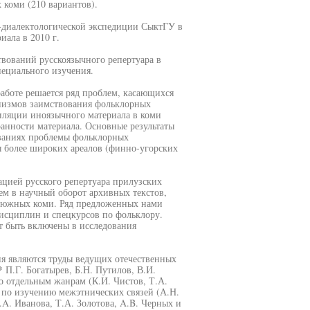
 коми (210 вариантов).
-диалектологической экспедиции СыктГУ в
иала в 2010 г.
твований русскоязычного репертуара в
пециального изучения.
работе решается ряд проблем, касающихся
низмов заимствования фольклорных
иляции иноязычного материала в коми
ранности материала. Основные результаты
ованиях проблемы фольклорных
ы более широких ареалов (финно-угорских
ацией русского репертуара прилузских
ем в научный оборот архивных текстов,
 южных коми. Ряд предложенных нами
дисциплин и спецкурсов по фольклору.
 быть включены в исследования
ия являются труды ведущих отечественных
 П.Г. Богатырев, Б.Н. Путилов, В.И.
по отдельным жанрам (К.И. Чистов, Т.А.
, по изучению межэтнических связей (А.Н.
.A. Иванова, Т.А. Золотова, A.B. Черных и