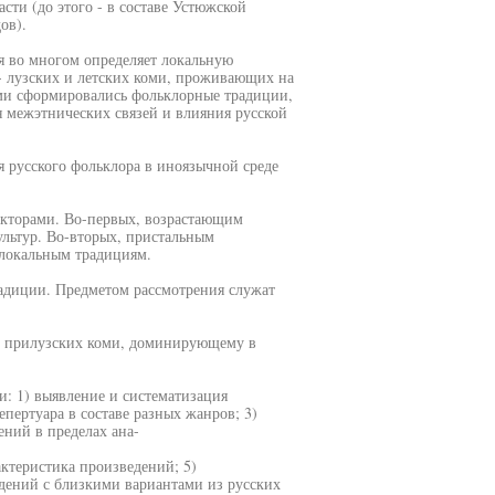
сти (до этого - в составе Устюжской
ов).
я во многом определяет локальную
- лузских и летских коми, проживающих на
кими сформировались фольклорные традиции,
 межэтнических связей и влияния русской
русского фольклора в иноязычной среде
акторами. Во-первых, возрастающим
льтур. Во-вторых, пристальным
 локальным традициям.
адиции. Предметом рассмотрения служат
ру прилузских коми, доминирующему в
и: 1) выявление и систематизация
пертуара в составе разных жанров; 3)
ний в пределах ана-
ктеристика произведений; 5)
дений с близкими вариантами из русских