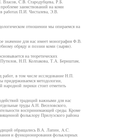
. Власов, C.B. Стародубцева, Р.Б.
к проблеме заимствований на коми
 работах П.И. Чисталева, Э.В.
одологическом отношении мы опираемся на
ое значение для нас имеет монография Ф.В.
ебному обряду и поэзии коми (зырян).
сновывается на теоретических
 Путилов, Н.П. Колпакова, Т.А. Бернштам,
 работ, в том числе исследование Н.П.
мы придерживаемся методологии,
й народной лирики стоит отметить
модействий традиций важными для нас
отдельные труды А.Н. Веселовского,
рательности воспринимающей среды. Кроме
освященной фольклору Прилузского района
адиций обращались В.А. Лапин, A.C.
ования и функционирования фольклорных