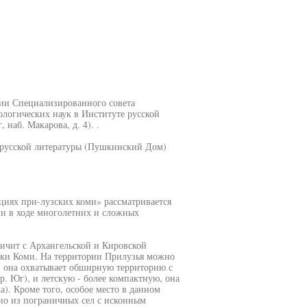
ании Специализированного совета
логических наук в Институте русской
наб. Макарова, д. 4). .
 русской литературы (Пушкинский Дом)
циях при-лузских коми» рассматривается
и в ходе многолетних и сложных
ичит с Архангельской и Кировской
ики Коми. На территории Прилузья можно
- она охватывает обширную территорию с
р. Юг), и летскую - более компактную, она
а). Кроме того, особое место в данном
но из пограничных сел с исконным