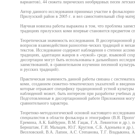
вариантов), 44 сюжета лирических необрядовых песен летских
Автор данного исследования принимал участие в фольклорно
Прилузский район в 2005 г. и вел самостоятельный сбор матер
Научная новизна работы выражена в том, что проблема заимс
традициях прилузских коми впервые становится предметом с
Теоретическая значимость исследования. В диссертационной 
вопросов взаимодействия разноэтни-ческих традиций и меха
текстов. Исследование содержит наблюдения о степени ассим
традициях, адаптации жанров в «чужой» среде, языковой сох
диссертации могут быть использованы в дальнейших исслед
заимствований, в сравнительном изучении песенной культур
и русских традиций).
Практическая значимость данной работы связана с систематиз
коми, созданием сюжетно-тематических указателей и введени
которые отражают специфику традиционной устной культуры
наблюдений может, быть интересен при разработке учебных 
Подготовленные в диссертационной работе Приложения могут
сравнительного характера.
Теоретико-методологической основой настоящего исследован
специалистов в области фольклора и этнографии (В.Я. Пропп*
Еремина, А.К. Байбурин, В.М. Гацак, Г.А. Левинтон и др.), 
Бернштам, Г.И. Мальцев, Ю.Г. Круглов, С.Б. Адоньева и др.)
Веселовский, В.А. Лапин, A.C. Степанова, Т.Г. Владыкина, A