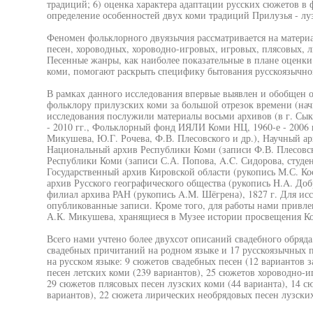
традиций; 6) оценка характера адаптации русских сюжетов в 
определение особенностей двух коми традиций Прилузья - луз
Феномен фольклорного двуязычия рассматривается на матери
песен, хороводных, хороводно-игровых, игровых, плясовых, 
Песенные жанры, как наиболее показательные в плане оценки
коми, помогают раскрыть специфику бытования русскоязычног
В рамках данного исследования впервые выявлен и обобщен
фольклору прилузских коми за большой отрезок времени (нач
исследования послужили материалы восьми архивов (в г. Сы
- 2010 гг., Фольклорный фонд ИЯЛИ Коми НЦ, 1960-е - 2006 г
Микушева, Ю.Г. Рочева, Ф.В. Плесовского и др.), Научный ар
Национальный архив Республики Коми (записи Ф.В. Плесовско
Республики Коми (записи С.А. Попова, A.C. Сидорова, студент
Государственный архив Кировской области (рукопись М.С. Коса
архив Русского географического общества (рукопись H.A. Доб
филиал архива РАН (рукопись A.M. Шёгрена), 1827 г. Для ис
опубликованные записи. Кроме того, для работы нами привл
А.К. Микушева, хранящиеся в Музее истории просвещения К
Всего нами учтено более двухсот описаний свадебного обряда
свадебных причитаний на родном языке и 17 русскоязычных 
на русском языке: 9 сюжетов свадебных песен (12 вариантов 
песен летских коми (239 вариантов), 25 сюжетов хороводно-и
29 сюжетов плясовых песен лузских коми (44 варианта), 14 с
вариантов), 22 сюжета лирических необрядовых песен лузски