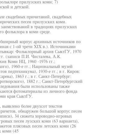
фольклоре прилузских коми; 7)
ской и детской.
але свадебных причитаний, свадебных
лирических песен прилузских коми.
 заимствований в традициях прилузских
о фольклора в коми среде.
 обширный корпус архивных источников по
иная с 1-ой трети XIX в.). Источниками
ктывкар: Фольклорный архив СыктГУ, 1970
г. (записи П.И. Чисталева, А.К.
хив Коми НЦ, 1960 -1976 гг.;
го), 1960-е гг.; Национальный музей
ов педтехникума), 1930-е гг.; в г. Киров:
рева), 1863 г.; в г. Санкт-Петербург:
ротворского), 1882 г.; Санкт-Петербургский
следования были использованы также
екаются фотоматериалы из личного фонда
оми края СыктГУ.
, выявлено более двухсот текстов
причетов, обнаружен большой корпус песен
записи), 34 сюжета хороводно-игровых
гровых песен лузских коми (63 варианта),
южетов плясовых песен летских коми (26
х коми (45