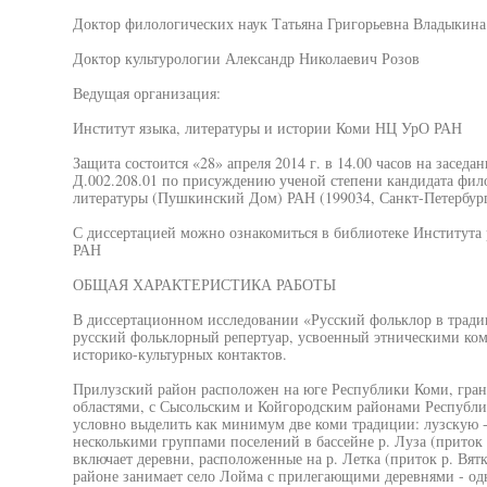
Доктор филологических наук Татьяна Григорьевна Владыкина
Доктор культурологии Александр Николаевич Розов
Ведущая организация:
Институт языка, литературы и истории Коми НЦ УрО РАН
Защита состоится «28» апреля 2014 г. в 14.00 часов на засед
Д.002.208.01 по присуждению ученой степени кандидата фило
литературы (Пушкинский Дом) РАН (199034, Санкт-Петербург, 
С диссертацией можно ознакомиться в библиотеке Института
РАН
ОБЩАЯ ХАРАКТЕРИСТИКА РАБОТЫ
В диссертационном исследовании «Русский фольклор в тради
русский фольклорный репертуар, усвоенный этническими ком
историко-культурных контактов.
Прилузский район расположен на юге Республики Коми, гран
областями, с Сысольским и Койгородским районами Республ
условно выделить как минимум две коми традиции: лузскую 
несколькими группами поселений в бассейне р. Луза (приток 
включает деревни, расположенные на р. Летка (приток р. Вятк
районе занимает село Лойма с прилегающими деревнями - од