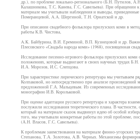
др.), по проблеме локально-регионального (Б.Н. Путилов, А.Н
Калашникова, Т.С. Канева, Г.С. Савельева). При обращении 
материале мы учитывали наблюдения и выводы, приведенные в
Померанцевой, A.A. Шергиной, Т.Н. Орнатской и др.
При описании свадебного фольклора прилузских коми в мет
работы К.В. Чистова,
A.K. Байбурина, В.И. Ереминой, В.П. Кузнецовой и др. Важн
Плесовского «Свадьба народа коми» (1968), посвященная свад
Исследование песенно-игрового фольклора прилузских коми о
положениях, которые выдвигают в своих научных трудах Б.Н.
И.А. Морозов, И.С. Слепцова.
При характеристике лирического репертуара мы учитываем ряд
Колпаковой, но непосредственно при анализе произведений 
предложенной Г.А. Мальцевым. Из современных исследовани
монографию И.В. Корольковой.
При оценке адаптации русского репертуара и характера взаи
послужили исследования теоретического плана. В частности, 
который на материале сказок выдвинул идею об особой изби
того, мы учитывали конкретные работы по этой проблеме, п
(А.Н. Власов, Г.С. Савельева).
К проблемам заимствования на материале финно-угорских тр
Степанова, Т.А. Золотова, A.B. Черных. Механизмы формир