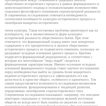
общественно-исторического процесса в рамках формационного и
цивилизационного подхода и познавательными возможностями
социально-философского понимания социокультурной реальности.
В современных исследованиях отмечается необходимость
соотнесения всеобщности культурно-исторического процесса и
своеобразия конкретно-исторических
типов культуры. Такая постановка проблемы ориентирует как на
всеобщность, так и множественность форм культурно-
исторической реальности общественного бытия. При этом
отмечается, что формационный подход имеет свое конкретное
содержание и его приоритетность в анализе общественно-
исторического процесса не подвергается сомнению, поскольку он
раскрывает исходные основания данного процесса. Критике
подергается формационный редукционизм, в соответствии с
которым все многообразие "мира людей" сводится к
формационным характеристикам. Именно осознание исходных
оснований формационного подхода ставит научное исследование
перед необходимостью выйти на уровень более конкретного
видения исторического процесса и зафиксировать его как
целостность в единстве общего, особенного и единичного. Тем
самым предоставляется возможность исследования механизмов
возникновения, функционирования и тенденций развития,
определяемых своеобразием социоисторического типа.
Современные исследования показывают, например, что описание
некоторых социальных и этнокультурных явлений восточных
обществ не всегда могут быть поняты по аналогии со схожими
явлениями из области европейской истории. Это дает основание