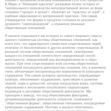
К.Маркс в "Немецкой идеолгии" раскрывая логику истории от
"материального производства непосредственной жизни до форм
сознания /"процесс в целом"/, объясняет не "практику из идей", а
идейные образования из материальной практики. Тем самым
утверждается, что формы и продукты сознания не результат
духовного "самопорождения", а отражение реальных
общественных отношений.
В анализе социального мы исходим из самого широкого смысла
данного понятия как системы общественных отношений, как
всего того, что характеризует совместное существование людей,
отличное от биологических и других аспектов существования. В
реальной системе общественных отношений, своеобразию
каждого из отношений соответствует определенный способ
деятельности, определенный вид жизнедеятельности и образ
жизни. При этом существование всей системы общественных
отношений опосредуется деятельностью сознания, что, в конечном
счете, обеспечивает воспроизводство нормативности культурного
содержания. Тем самым духовное производство, порождающее
культуру, обеспечивает поддержание, трансляцию и развитие
знаний, норм и ценностей, которые посредством языка, системы
образования и воспитания способствуют социализации
индивидов и регуляции общественной деятельности. Мы
приходим к выводу, что под объективными факторами,
детерминирующими деятельность субъектов, понимаются
"общественные формы", общественные отношения, опосредуемые
культурным содержанием. Поэтому в анализе обзественно-
исторического процесса важно выявить каким образом