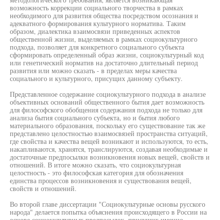
возможность коррекции социального творчества в рамках
необходимого для развития общества посредством осознания и
адекватного формирования культурного норматива. Таким
образом, диалектика взаимосвязи приведенных аспектов
общественной жизни, выделяемых в рамках социокультурного
подхода, позволяет для конкретного социального субъекта
сформировать определенный образ жизни, социокультурный код
или генетический норматив на достаточно длительный период
развития или можно сказать - в пределах меры качества
социального и культурного, присущих данному субъекту.
Представленное содержание социокультурного подхода в анализе
объективных оснований общественного бытия дает возможность
для философского обобщения содержания подхода не только для
анализа бытия социального субъекта, но и бытия любого
материального образования, поскольку его существование так же
представлено целостностью взаимосвязей пространства ситуаций,
где свойства и качества вещей возникают и используются, то есть,
накапливаются, хранятся, транслируются, создавая необходимые и
достаточные предпосылки возникновения новых вещей, свойств и
отношений. В итоге можно сказать, что социокультурная
целостность - это философская категория для обозначения
единства процессов возникновения и существования вещей,
свойств и отношений.
Во второй главе диссертации "Социокультурные основы русского
народа" делается попытка объяснения происходящего в России на
основе социокультурных предпосылок, присущих именно