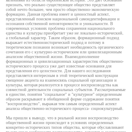
признать, что реально существующее общество представляет
собой нечто большее, чем просто общественно-экономическую
формацию. Данная проблема имеет и ценностный аспект,
представленный поиском национальной самоидентификации и
осознания собственной неповторимости и уникальности. В
современных условиях проблема сохранения национального
единства и культуры приобретает уже не локально-исторический,
а глобальный характер. Таким образом, формационный подход
выражает естественноисторический подход и потому в
теоретическом познании возникает необходимость органического
сочетания его с культурно-историческим или цивилизационным
анализом общественной жизни. Взаимодополнение
формационных и цивилизационных характеристик общественно-
исторического процесса уже дает известные основания для
представления его целостности. Для нашего исследования
представляется интересным в этой теоретической конструкции
смещение акцента на взаимосвязь социальной организации и
культуры, которая реализуется в процессе воспроизводства как
совместной деятельности социальных субъектов. Рассматриваемые
в единстве, понятия "социальное" и "культурное" определенным
образом раскрывают в обобщенной форме содержание понятия
"воспроизводство", выражая тем самым определенный аспект
анализа общественно-исторического процесса- социокультурный.
Мы пришли к выводу, что в реальной жизни воспроизводство
общественной жизни происходит в условиях определенных
конкретно-исторических типов общества, которые обуславливают
те или иные особенности воспроизводства, характер и содержание