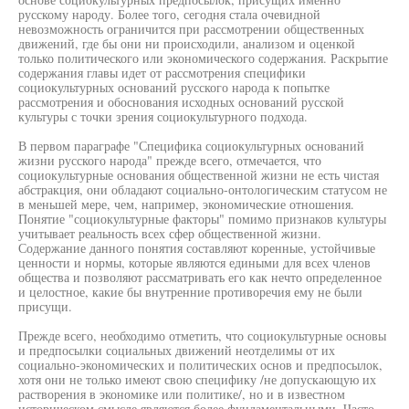
русскому народу. Более того, сегодня стала очевидной
невозможность ограничится при рассмотрении общественных
движений, где бы они ни происходили, анализом и оценкой
только политического или экономического содержания. Раскрытие
содержания главы идет от рассмотрения специфики
социокультурных оснований русского народа к попытке
рассмотрения и обоснования исходных оснований русской
культуры с точки зрения социокультурного подхода.
В первом параграфе "Специфика социокультурных оснований
жизни русского народа" прежде всего, отмечается, что
социокультурные основания общественной жизни не есть чистая
абстракция, они обладают социально-онтологическим статусом не
в меньшей мере, чем, например, экономические отношения.
Понятие "социокультурные факторы" помимо признаков культуры
учитывает реальность всех сфер общественной жизни.
Содержание данного понятия составляют коренные, устойчивые
ценности и нормы, которые являются едиными для всех членов
общества и позволяют рассматривать его как нечто определенное
и целостное, какие бы внутренние противоречия ему не были
присущи.
Прежде всего, необходимо отметить, что социокультурные основы
и предпосылки социальных движений неотделимы от их
социально-экономических и политических основ и предпосылок,
хотя они не только имеют свою специфику /не допускающую их
растворения в экономике или политике/, но и в известном
историческом смысле являются более фундаментальными. Часто