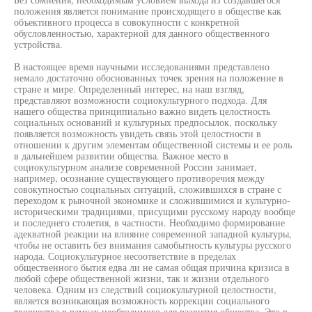
положения является понимание происходящего в обществе как
объективного процесса в совокупности с конкретной
обусловленностью, характерной для данного общественного
устройства.
В настоящее время научными исследованиями представлено
немало достаточно обоснованных точек зрения на положение в
стране и мире. Определенный интерес, на наш взгляд,
представляют возможности социокультурного подхода. Для
нашего общества принципиально важно видеть целостность
социальных оснований и культурных предпосылок, поскольку
появляется возможность увидеть связь этой целостности в
отношении к другим элементам общественной системы и ее роль
в дальнейшем развитии общества. Важное место в
социокультурном анализе современной России занимает,
например, осознание существующего противоречия между
совокупностью социальных ситуаций, сложившихся в стране с
переходом к рыночной экономике и сложившимися и культурно-
историческими традициями, присущими русскому народу вообще
и последнего столетия, в частности. Необходимо формирование
адекватной реакции на влияние современной западной культуры,
чтобы не оставить без внимания самобытность культуры русского
народа. Социокультурное несоответствие в пределах
общественного бытия едва ли не самая общая причина кризиса в
любой сфере общественной жизни, так и жизни отдельного
человека. Одним из следствий социокультурной целостности,
является возникающая возможность коррекции социального
творчества в рамках необходимого для развития общества. Это в