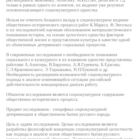
только в рамках одного из аспектов, их видение уже результат
основополагающего социокультурного единства.
Нельзя не отметить большого вклада в социокультурное видение
общественно-исторического процесса работ К.Маркса, Ф.Энгельса
и их последователей научным обоснованием материалистического
понимания истории, на основе целостного единства факторов
общественной жизни и представления культуры в качестве одной
из объективных детерминант социальных процессов.
В современных исследования о необходимости понимания
социального и культурного в их взаимном единстве представлены
работами А.Ахиезера, В.Барулина, А.Я.Гуревича, Б.Ерасова,
С.Э.Крапивенского, Э.Тириакьяна, Н.ПЛукиной и др.
Необходимость расширения возможностей социокультурного
подхода в анализе изменяющейся ситуации российской
действительности инициировала данную работу.
Объектом исследования является социокультурное содержание
общественно-исторического процесса.
Предмет исследования - специфика социокультурной
детерминации в общественном бытии русского народа.
Цель и задачи исследования. Целью исследования является
разработка философской концепции социокультурной целостности
как подхода в анализе основ общественного бытия русского
народа как социальной общности. Достижение поставленной цели