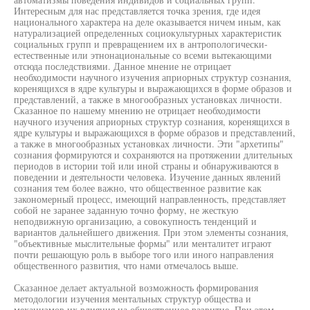
Интересным для нас представляется точка зрения, где идея
национального характера на деле оказывается ничем иным, как
натурализацией определенных социокультурных характеристик
социальных групп и превращением их в антропологически-
естественные или этнонациональные со всеми вытекающими
отсюда последствиями. Данное мнение не отрицает
необходимости научного изучения априорных структур сознания,
коренящихся в ядре культуры и выражающихся в форме образов и
представлений, а также в многообразных установках личности.
Сказанное по нашему мнению не отрицает необходимости
научного изучения априорных структур сознания, коренящихся в
ядре культуры и выражающихся в форме образов и представлений,
а также в многообразных установках личности. Эти "архетипы"
сознания формируются и сохраняются на протяжении длительных
периодов в истории той или иной страны и обнаруживаются в
поведении и деятельности человека. Изучение данных явлений
сознания тем более важно, что общественное развитие как
закономерный процесс, имеющий направленность, представляет
собой не заранее заданную точно форму, не жесткую
неподвижную организацию, а совокупность тенденций и
вариантов дальнейшего движения. При этом элементы сознания,
"объективные мыслительные формы" или менталитет играют
почти решающую роль в выборе того или иного направления
общественного развития, что нами отмечалось выше.
Сказанное делает актуальной возможность формирования
методологии изучения ментальных структур общества и
механизмов их влияния на общественное развитие. При этом