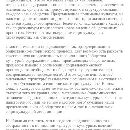
человеческое содержание социальности, как системы человеческих
жизненных ориентации, присутствующих в структуре сознания
каждого члена общества. Представленное понимание культуры, на
наш взгляд, не отрицает ни деятельностного, ни аксиологического
аспектов культурного процесса. Более того, исследование культуры
как социокультуры предполагает новое видение общественных
процессов. Вместе с этим, выделение социокультурных
характеристик, как относительно
самостоятельного и определяющего фактора детерминации
общественно-исторического процесса, дает возможность раскрыть
качественную определенность того или иного "общества
культуры", содержание и смысл происходящих общественных
процессов именно в соотнесении социального /аспект
производства необходимого обществу/ и культурного/аспект
воспроизводства необходимого/. В этом случае ценностное /
ментальные структуры/ связывается с социальным и выступает во
взаимообусловленном единстве как социокультурное. В этом
смысле культура обладает не меньшим социально-онтологическим
статусом того же уровня, что и материальные /экономические/
отношения. Односторонняя характеристика культуры как явления
надстроечного /или не только надстроечного/ суживает наши
представления как об обществе в целом, так и о механизмах
социокультурной детерминации.
Необходимо отметить, что преодоление односторонности и
абстрактности в понимании культуры и культурных явлений
связано с материалистическим пониманием сути этих процессов.