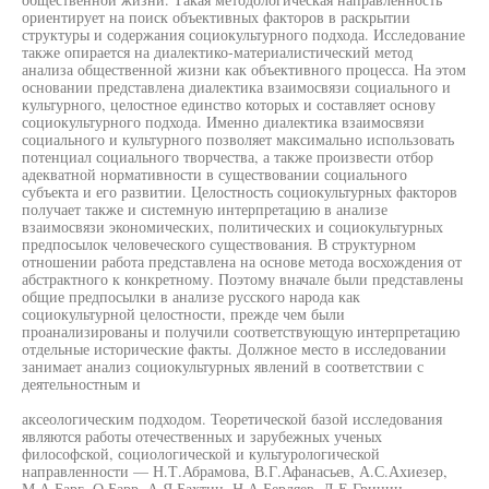
ориентирует на поиск объективных факторов в раскрытии
структуры и содержания социокультурного подхода. Исследование
также опирается на диалектико-материалистический метод
анализа общественной жизни как объективного процесса. На этом
основании представлена диалектика взаимосвязи социального и
культурного, целостное единство которых и составляет основу
социокультурного подхода. Именно диалектика взаимосвязи
социального и культурного позволяет максимально использовать
потенциал социального творчества, а также произвести отбор
адекватной нормативности в существовании социального
субъекта и его развитии. Целостность социокультурных факторов
получает также и системную интерпретацию в анализе
взаимосвязи экономических, политических и социокультурных
предпосылок человеческого существования. В структурном
отношении работа представлена на основе метода восхождения от
абстрактного к конкретному. Поэтому вначале были представлены
общие предпосылки в анализе русского народа как
социокультурной целостности, прежде чем были
проанализированы и получили соответствующую интерпретацию
отдельные исторические факты. Должное место в исследовании
занимает анализ социокультурных явлений в соответствии с
деятельностным и
аксеологическим подходом. Теоретической базой исследования
являются работы отечественных и зарубежных ученых
философской, социологической и культурологической
направленности — Н.Т.Абрамова, В.Г.Афанасьев, А.С.Ахиезер,
М.А.Барг, О.Барр, А.Я.Бахтин, Н.А.Бердяев, Л.Е.Гринин,