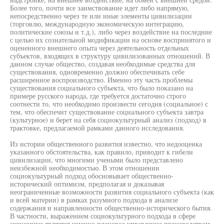
Более того, почти все заимствование идет либо напрямую,
непосредственно через те или иные элементы цивилизации
(торговлю, международную экономическую интеграцию,
политические союзы и т.д.), либо через воздействие на последние
с целью их сознательной модификации на основе воспринятого и
оцененного внешнего опыта через деятельность отдельных
субъектов, входящих в структуру цивилизованных отношений. В
данном случае общество, создавая необходимые средства для
существования, одновременно должно обеспечивать себе
расширенное воспроизводство. Именно эту часть проблемы
существования социального субъекта, что было показано на
примере русского народа, где требуется достаточно строго
соотнести то, что необходимо произвести сегодня (социальное) с
тем, что обеспечит существование социального субъекта завтра
(культурное) и берет на себя социокультурный анализ (подход) в
трактовке, предлагаемой рамками данного исследования.
Из истории общественного развития известно, что недооценка
указанного обстоятельства, как правило, приводит к гибели
цивилизации, что многими учеными было представлено
неизбежной необходимостью. В этом отношении
социокультурный подход обосновывает общественно-
исторический оптимизм, предполагая и доказывая
неограниченные возможности развития социального субъекта (как
и всей материи) в рамках разумного подхода в анализе
содержания и направленности общественно-исторического бытия.
В частности, выражением социокультурного подхода в сфере
экономики является именно плановое управление производством,