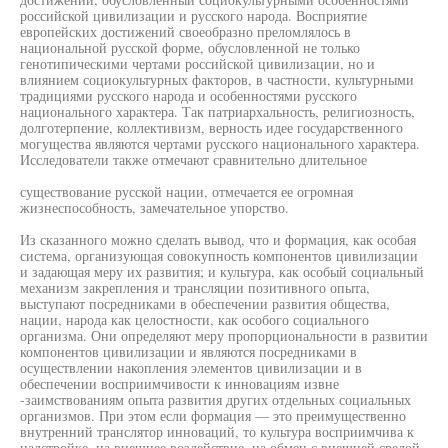
российской цивилизации и русского народа. Восприятие
европейских достижений своеобразно преломлялось в
национальной русской форме, обусловленной не только
генотипическими чертами российской цивилизации, но и
влиянием социокультурных факторов, в частности, культурными
традициями русского народа и особенностями русского
национального характера. Так патриархальность, религиозность,
долготерпение, коллективизм, верность идее государственного
могущества являются чертами русского национального характера.
Исследователи также отмечают сравнительно длительное
существование русской нации, отмечается ее огромная
жизнеспособность, замечательное упорство.
Из сказанного можно сделать вывод, что и формация, как особая
система, организующая совокупность компонентов цивилизации
и задающая меру их развития; и культура, как особый социальный
механизм закрепления и трансляции позитивного опыта,
выступают посредниками в обеспечении развития общества,
нации, народа как целостности, как особого социального
организма. Они определяют меру пропорциональности в развитии
компонентов цивилизации и являются посредниками в
осуществлении накопления элементов цивилизации и в
обеспечении восприимчивости к инновациям извне
-заимствованиям опыта развития других отдельных социальных
организмов. При этом если формация — это преимущественно
внутренний транслятор инноваций, то культура восприимчива к
надстройке, на внешнее воздействие, на обмен с внешней средой.