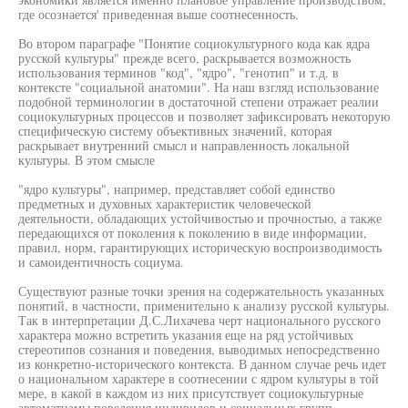
где осознается' приведенная выше соотнесенность.
Во втором параграфе "Понятие социокультурного кода как ядра
русской культуры" прежде всего, раскрывается возможность
использования терминов "код", "ядро", "генотип" и т.д. в
контексте "социальной анатомии". На наш взгляд использование
подобной терминологии в достаточной степени отражает реалии
социокультурных процессов и позволяет зафиксировать некоторую
специфическую систему объективных значений, которая
раскрывает внутренний смысл и направленность локальной
культуры. В этом смысле
"ядро культуры", например, представляет собой единство
предметных и духовных характеристик человеческой
деятельности, обладающих устойчивостью и прочностью, а также
передающихся от поколения к поколению в виде информации,
правил, норм, гарантирующих историческую воспроизводимость
и самоидентичность социума.
Существуют разные точки зрения на содержательность указанных
понятий, в частности, применительно к анализу русской культуры.
Так в интерпретации Д.С.Лихачева черт национального русского
характера можно встретить указания еще на ряд устойчивых
стереотипов сознания и поведения, выводимых непосредственно
из конкретно-исторического контекста. В данном случае речь идет
о национальном характере в соотнесении с ядром культуры в той
мере, в какой в каждом из них присутствует социокультурные
автоматизмы поведения индивидов и социальных групп.