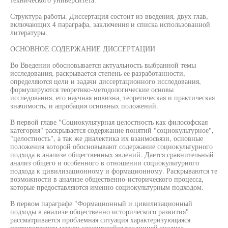
Структура работы. Диссертация состоит из введения, двух глав,
включающих 4 параграфа, заключения и списка использованной
литературы.
ОСНОВНОЕ СОДЕРЖАНИЕ ДИССЕРТАЦИИ
Во Введении обосновывается актуальность выбранной темы
исследования, раскрывается степень ее разработанности,
определяются цели и задачи диссертационного исследования,
формулируются теоретико-методологические основы
исследования, его научная новизна, теоретическая и практическая
значимость, и апробация основных положений.
В первой главе "Социокультурная целостность как философская
категория" раскрывается содержание понятий "социокультурное",
"целостность", а так же диалектика их взаимосвязи, основные
положения которой обосновывают содержание социокультурного
подхода в анализе общественных явлений. Дается сравнительный
анализ общего и особенного в отношении социокультурного
подхода к цивилизационному и формационному. Раскрываются те
возможности в анализе общественно-исторического процесса,
которые предоставляются именно социокультурным подходом.
В первом параграфе "Формационный и цивилизационный
подходы в анализе общественно исторического развития"
рассматривается проблемная ситуация характеризующаяся
противоречием между сложившейся традицией анализа