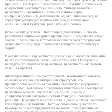
процесса и культурной преемственности, глубину и степень его
воздействия на конкретную личность. Универсальность и
целостность - органически взаимосвязанные черты
воспроизводственной деятельности, однако, лишь последняя
характеризует процесс взаимосвязи между социальной
организацией и культурой, реализуемый в разных
исторических условиях. Этот процесс диалектичен и способ
разрешения социокультурных противоречий представляет собой
фактор, преломляясь в котором всеобщий характер творческой
деятельности индивида приобретает конкретно-историческую
форму.
В анализе явления целостности для нас важно обратить внимание
на его соотнесенность с явлением системности. Определение
исследуемого объекта как целостного, целостности как системы
явления выражает
интегрированность, самодостаточность, автономность объекта,
обладающего сложной внутренней структурой, его
противопоставленность окружению, связанную с внутренней
активностью. Тем самым определяется качественное своеобразие
целостного объекта, обусловленное присущими ему
специфическими закономерностями функционирования и
развития. Целостность и системность, в данном случае, выступают
как сопряженные понятия. Поэтому объяснение целостности
некоторого объекта предполагает не только представление его
внутренней структуры, но и раскрытие взаимоотношений между