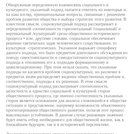
Обнаруживая определенную взаимосвязь социального и
культурного, указанный подход пытается ответить на некоторые и,
на наш взгляд, принципиальные вопросы, связанные с решением
проблем развития общества и выбора стратегии этого развития. В
известном смысле, социокультурный подход рассматривает в
определенной соотнесенности горизонтальный /социальный/ и
вертикальный /культурный/ срезы общественно-исторического
процесса • или, другими словами, социальное обеспечивает
решение тактических задач человеческого существования, то
культурное -стратегических. Указанное выражает специфику
данного подхода, что было предметом длительного обсуждения по
поводу самостоятельности и самодостаточности социокультурного
подхода в отношении его к подходам формационному и
цивилизационному. При этом нельзя сказать, что указанные
подходы не касаются проблем социокультурных, но различие в
предметах иначе распределяет видение общественных проблем и,
соответственно, подходы к их решению. В этом смысле
социокультурный подход рассматривает соотнесенность,
целостность и единство социальной и культурной сторон
общественного процесса, где именно соотнесенность указанных
сторон является основанием для анализа сложившейся в обществе
ситуации и представление, например возможности объективного
прогнозирования общественного развития, полагая этот процесс
максимально устойчивым. В данном случае решающее значение
будет иметь отбор необходимого для общественной жизни, как в
ближайшем будущем, так и в исторической перспективе.
Диалектика взаимосвязи сторон социокультурного подхода