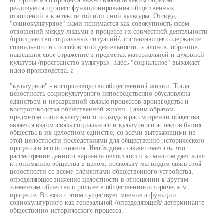
реализуется процесс функционирования общественных
отношений в контексте той или иной культуры. Отсюда,
"социокультурное" нами понимается как совокупность форм
отношений между людьми в процессе их совместной деятельности
/пространство социальных ситуаций/, составляющее содержание
социального и способов этой деятельности, эталонов, образцов,
нашедших свое отражение в предметах материальной и духовной
культуры /пространство культуры/. Здесь "социальное" выражает
идею производства, а
"культурное" - воспроизводства общественной жизни. Тогда
целостность социокультурного непосредственно обусловлена
единством и неразрывной связью процессов производства и
воспроизводства общественной жизни. Таким образом,
предметом социокультурного подхода в рассмотрении общества,
является взаимосвязь социального и культурного аспектов бытия
общества в их целостном единстве, со всеми вытекающими из
этой целостности последствиями для общественно-исторического
процесса и его осознания. Необходимо также отметить, что
рассмотрение данного варианта целостности во многом дает ключ
к пониманию общества в целом, поскольку мы видим связь этой
целостности со всеми элементами общественного устройства,
определяющее значение целостности в отношении к другим
элементам общества и роль ее в общественно-историческом
процессе. В связи с этим существует мнение о функции
социокультурного как генеральной /определяющей/ детерминанте
общественно-исторического процесса.