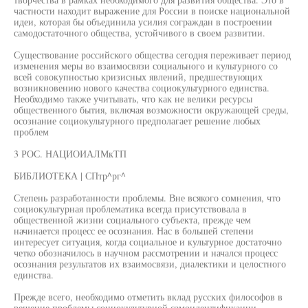
частности находит выражение для России в поиске национальной
идеи, которая бы объединила усилия сограждан в построении
самодостаточного общества, устойчивого в своем развитии.
Существование российского общества сегодня переживает период
изменения меры во взаимосвязи социального и культурного со
всей совокупностью кризисных явлений, предшествующих
возникновению нового качества социокультурного единства.
Необходимо также учитывать, что как не велики ресурсы
общественного бытия, включая возможности окружающей среды,
осознание социокультурного предполагает решение любых
проблем
3 РОС. НАЦИОИАЛМкТП
БИБЛИОТЕКА | СПтр^рг^
Степень разработанности проблемы. Вне всякого сомнения, что
социокультурная проблематика всегда присутствовала в
общественной жизни социального субъекта, прежде чем
начинается процесс ее осознания. Нас в большей степени
интересует ситуация, когда социальное и культурное достаточно
четко обозначилось в научном рассмотрении и начался процесс
осознания результатов их взаимосвязи, диалектики и целостного
единства.
Прежде всего, необходимо отметить вклад русских философов в
решение проблемы социокультурной самоидентификации