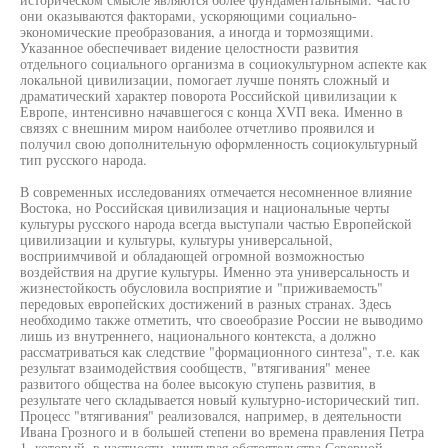
они оказываются факторами, ускоряющими социально-
экономические преобразования, а иногда и тормозящими.
Указанное обеспечивает видение целостности развития
отдельного социального организма в социокультурном аспекте как
локальной цивилизации, помогает лучше понять сложный и
драматический характер поворота Российской цивилизации к
Европе, интенсивно начавшегося с конца ХVП века. Именно в
связях с внешним миром наиболее отчетливо проявился и
получил свою дополнительную оформленность социокультурный
тип русского народа.
В современных исследованиях отмечается несомненное влияние
Востока, но Российская цивилизация и национальные черты
культуры русского народа всегда выступали частью Европейской
цивилизации и культуры, культуры универсальной,
восприимчивой и обладающей огромной возможностью
воздействия на другие культуры. Именно эта универсальность и
жизнестойкость обусловила восприятие и "приживаемость"
передовых европейских достижений в разных странах. Здесь
необходимо также отметить, что своеобразие России не выводимо
лишь из внутреннего, национального контекста, а должно
рассматриваться как следствие "формационного синтеза", т.е. как
результат взаимодействия сообществ, "втягивания" менее
развитого общества на более высокую ступень развития, в
результате чего складывается новый культурно-исторический тип.
Процесс "втягивания" реализовался, например, в деятельности
Ивана Грозного и в большей степени во времена правления Петра
1, который, в частности, учитывая обстоятельства Северной