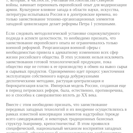
войны, начинает перенимать европейский опыт для модернизации
армии. Культурное влияние запада в области науки, искусства,
литературы испытывала Россия и в допетровские времена, но
только заимствование технико-организационных элементов
западной цивилизации делает реформы Петра 1 успешными.
Если следовать методологической установке социокультурного
подхода в аспекте целостности, то необходимо признать, что
заимствование европейского опыта не ограничивалось только
военной реформой. Реорганизация военной сферы с
необходимостью привела к адекватному изменению всех сфер
жизни российского общества. В этих условиях нельзя исключить
заимствования готовой технологической продукции, пока
общество еще не готово к ее производству в обмен на вывоз сырья
и сырьевых продуктов. Одновременно идет процесс ужесточения
эксплуатации собственного народа добуржуазными
деспотическими методами, растущая централизация и
бюрократизация власти. Имперская модель России, созданная еще
в период петровских реформ, была, естественно, противоречива,
но и способна к саморазвитию вплоть до XX века.
Вместе с этим необходимо признать, что заимствование
передовых западных технологий и их внедрение осуществлялось в
рамках известной консервации элементов надстройки /прежде
всего самодержавия/, и некоторых традиционных базисных
структур /например, крепостничества/. В этом проявился
специфический, национальный механизм восприятия западных
достижений, обусловленный социокультурными особенностями