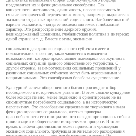
предполагает их и функциональное своеобразие. Так
конкретность, частичность, единичность, неосознаваемость /в
смысле исторической перспективы/ может, например, выразится в
экспансии отдельных проявлений социального. Наиболее опасный
вариант экспансии, - когда ее последствия имеют глобальный
характер. Это распространение ядерного оружия,
великодержавный шовинизм, глобалистская политика в интересах
одной страны и т. д. Вместе с этим, экспансия
социального для данного социального субъекта имеет и
положительное значение, заключающееся в выявлении
возможностей, которые предоставляет имеющаяся совокупность
социальных ситуаций данного общественного устройства. С
другой стороны, взаимоотношения социальных проявлений у
различных социальных субъектов могут быть агрессивными и
непримиримыми. Это своеобразная борьба за существование.
Культурный аспект общественного бытия производит отбор
необходимого в историческом развитии. В этом смысле культурное
более консервативно, менее подвижно и ориентировано не на
сиюминутные потребности социального, а на историческую
перспективу. Это своеобразное сдерживание творческого начала
функционирования социального, жесткая проверка
целесообразности его инициатив, что нередко приводило к гибели
цивилизации в общественно-историческом процессе. В то же
время, к гибели цивилизации может привести и чрезмерная
экспансия социального, требующая значительного расходования
жизненных ресурсов — это судьба великих империй. Из