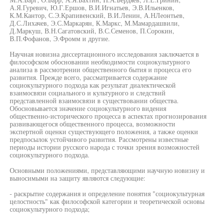
А.Я.Гуревич, Ю.Г.Ершов, В.И.Игнатьев, Э.В.Ильенков,
К.М.Кантор, С.Э.Крапивенский, В.И.Ленин, А.НЛеонтьев,
Д.С.Лихачев, Э.С.Маркарян, К.Маркс, М.Мамардашвили,
Д.Маркуш, В.Н.Сагатовский, В.С.Семенов, П.Сорокин,
В.П.Фофанов, Э.Фромм и другие.
Научная новизна диссертационного исследования заключается в
философском обосновании необходимости социокультурного
анализа в рассмотрении общественного бытия и процесса его
развития. Прежде всего, рассматривается содержание
социокультурного подхода как результат диалектической
взаимосвязи социального и культурного и следствий
представленной взаимосвязи в существовании общества.
Обосновывается значение социокультурного видения
общественно-исторического процесса в аспектах прогнозирования
развивающегося общественного процесса, возможности
экспертной оценки существующего положения, а также оценки
предпосылок устойчивого развития. Рассмотрены известные
периоды истории русского народа с точки зрения возможностей
социокультурного подхода.
Основными положениями, представляющими научную новизну и
выносимыми на защиту являются следующие:
- раскрытие содержания и определение понятия "социокультурная
целостность" как философской категории и теоретической основы
социокультурного подхода;