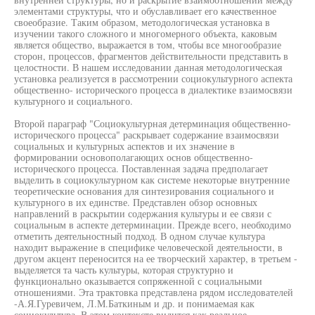
элементами структуры, что и обуславливает его качественное
своеобразие. Таким образом, методологическая установка в
изучении такого сложного и многомерного объекта, каковым
является общество, выражается в том, чтобы все многообразие
сторон, процессов, фрагментов действительности представить в
целостности. В нашем исследовании данная методологическая
установка реализуется в рассмотрении социокультурного аспекта
общественно- исторического процесса в диалектике взаимосвязи
культурного и социального.
Второй параграф "Социокультурная детерминация общественно-
исторического процесса" раскрывает содержание взаимосвязи
социальных и культурных аспектов и их значение в
формировании основополагающих основ общественно-
исторического процесса. Поставленная задача предполагает
выделить в социокультурном как системе некоторые внутренние
теоретические основания для синтезирования социального и
культурного в их единстве. Представлен обзор основных
направлений в раскрытии содержания культуры и ее связи с
социальным в аспекте детерминации. Прежде всего, необходимо
отметить деятельностный подход. В одном случае культура
находит выражение в специфике человеческой деятельности, в
другом акцент переносится на ее творческий характер, в третьем -
выделяется та часть культуры, которая структурно и
функционально оказывается сопряженной с социальными
отношениями. Эта трактовка представлена рядом исследователей
-А.Я.Гуревичем, Л.М.Баткиным и др. и понимаемая как
социокультура. В этом контексте видится как реальное,