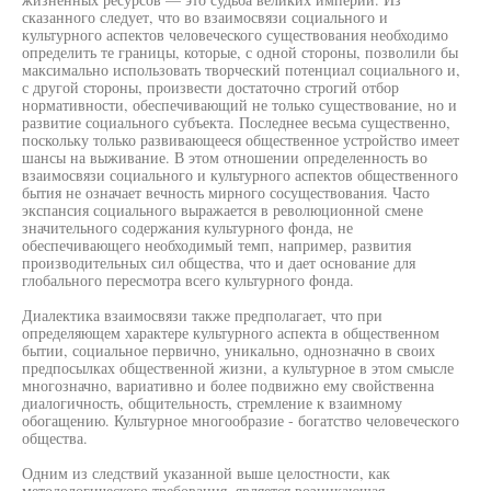
сказанного следует, что во взаимосвязи социального и
культурного аспектов человеческого существования необходимо
определить те границы, которые, с одной стороны, позволили бы
максимально использовать творческий потенциал социального и,
с другой стороны, произвести достаточно строгий отбор
нормативности, обеспечивающий не только существование, но и
развитие социального субъекта. Последнее весьма существенно,
поскольку только развивающееся общественное устройство имеет
шансы на выживание. В этом отношении определенность во
взаимосвязи социального и культурного аспектов общественного
бытия не означает вечность мирного сосуществования. Часто
экспансия социального выражается в революционной смене
значительного содержания культурного фонда, не
обеспечивающего необходимый темп, например, развития
производительных сил общества, что и дает основание для
глобального пересмотра всего культурного фонда.
Диалектика взаимосвязи также предполагает, что при
определяющем характере культурного аспекта в общественном
бытии, социальное первично, уникально, однозначно в своих
предпосылках общественной жизни, а культурное в этом смысле
многозначно, вариативно и более подвижно ему свойственна
диалогичность, общительность, стремление к взаимному
обогащению. Культурное многообразие - богатство человеческого
общества.
Одним из следствий указанной выше целостности, как
методологического требования, является возникающая