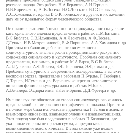
русского народа. Это работы Н.А.Бердяева, А.И.Герцена,
И.В.Киреевского, А.Ф.Лосева, Н.О.Лосского, В.С.Соловьева,
А.С.Хомякова, историка В.О.Ключевского и других в их желании
дать миру идеальную форму человеческого общества.
Осознание органичной целостности социокультурного на уровне
категориального анализа представлены в работах Л.М.Баткина,
В.С.Библера, Э.В.Ильенкова, А.А.Леонтьева, А.Ф.Лосева,
ДЛукача, Н.В.Мотрошиловой, Б.Ф.Поршнева, А.А.Хамидова и др.
При этом необходимо добавить, что возможности
социокультурного анализа росли пропорционально раскрытию
содержания социального и культурного, Проблема социального
представлена, например, в работах М.А.Барга, В.С.Библера,
А.Л.Гуревича, А.Ф.Лосева, Б.Ф.Поршнева, Э.Фромма и др.
Проблема культурного в современных исследованиях, в аспекте
воспроизводства, представлена работами П.Бурдье, Г.Терборна,
Д.Тернер, НЛумана и др. Варианты конкретно-исторического
описания феномена культуры даны в работах М.Блока,
А.Вельмера, Э.Дюркгейма, ЛЛеви-Брюля, Д.Д.Фрэзера и др.
Именно научное обоснования сторон социокультурного явилось
предпосылкой формирования специфического подхода. При этом
в полной мере была использована диалектика Г.Гегеля в аспекте
взаимопроникновения, взаимодополнения и взаимоотрицания.
Этот подход уже был представлен в работах П.Козловски, где
указанные стороны не простая сумма, а предпосылка
возникновения нового качества. В этом смысле уже нельзя
рассматривать экономику, политику, искусство, религию и т.д.