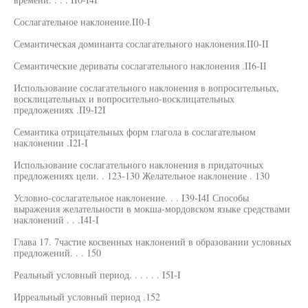
Сослагательное наклонение.II0-I
Семантическая доминанта сослагательного наклонения.II0-II
Семантические дериваты сослагательного наклонения .II6-II
Использование сослагательного наклонения в вопросительных,
восклицательных и вопросительно-восклицательных
предложениях .II9-I2I
Семантика отрицательных форм глагола в сослагательном
наклонении .I2I-I
Использование сослагательного наклонения в придаточных
предложениях цели. . 123-130 Желательное наклонение . 130
Условно-сослагательное наклонение. . . I39-I4I Способы
выражения желательности в мокша-мордовском языке средствами
наклонений . . .I4I-I
Глава 17. 7частие косвенных наклонений в образовании условных
предложений. . . 150
Реальный условный период. . . . . . I5I-I
Ирреальный условный период .152