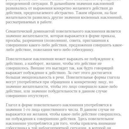
определенной ситуации. В дальнейшем значения наклонений
развивались от выражения конкретно желаемого действия до
действия, предполагаемого абстрактно. Таким образом, на базе
желательности развились другие значения косвенных наклонений,
рассматриваемых в работе.
Семантической доминантой повелительного наклонения является
значение желательности, которая выражается в форме приказа,
просьбы, разрешения (позволения), совета, приглашения к
совершению какого-либо действия, предложения совершить какое-
либо действие, пожелания чего-либо собеседнику.
Повелительное наклонения может выражать не побуждение к
действию, а наоборот, желание, чтобы это действие не
совершилось. Внешне это выглядит так, как будто говорящий
выражает побуждение к действию. За счет этого достигается
большая эмоциональность в речи. Повелительные формы глагола
могут употребляться при обращении к конкретному лицу, но
значение желательности, чтобы это лицо совершило какое-либо
действие, или значение побудительности в данном случае
совершенно отсутствует.
Глагол в форме повелительного наклонения употребляется в
значении 1-го лица единственного числа. В данном случае не
выражается ни желания, чтобы какое-либо действие совершилось,
ни побуждения к совершению действия. Здесь повелительное
наклонение употребляется для того, чтобы привлечь внимание
собеседника к той неблагоприятной ситуации, в которой он