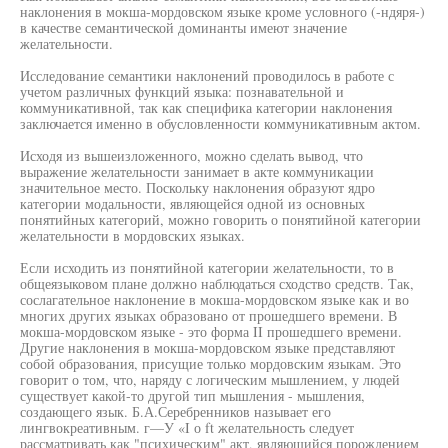
наклонения в мокша-мордовском языке кроме условного (-ндяря-)
в качестве семантической доминанты имеют значение
желательности.
Исследование семантики наклонений проводилось в работе с
учетом различных функций языка: познавательной и
коммуникативной, так как специфика категории наклонения
заключается именно в обусловленности коммуникативным актом.
Исходя из вышеизложенного, можно сделать вывод, что
выражение желательности занимает в акте коммуникации
значительное место. Поскольку наклонения образуют ядро
категории модальности, являющейся одной из основных
понятийных категорий, можно говорить о понятийной категории
желательности в мордовских языках.
Если исходить из понятийной категории желательности, то в
общеязыковом плане должно наблюдаться сходство средств. Так,
сослагательное наклонение в мокша-мордовском языке как и во
многих других языках образовано от прошедшего времени. В
мокша-мордовском языке - это форма II прошедшего времени.
Другие наклонения в мокша-мордовском языке представляют
собой образования, присущие только мордовским языкам. Это
говорит о том, что, наряду с логическим мышлением, у людей
существует какой-то другой тип мышления - мышления,
создающего язык. Б.А.Серебренников называет его
лингвокреативным. г—У «I о ft желательность следует
рассматривать как "психическим" акт, являющийся порождением