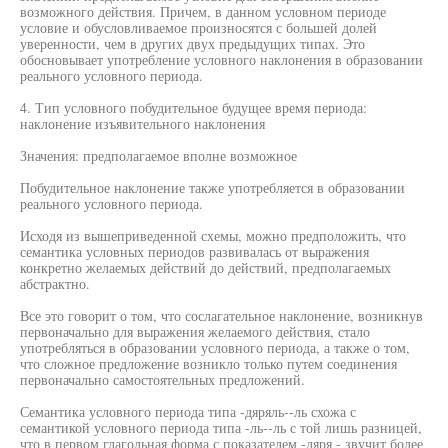
возможного действия. Причем, в данном условном периоде
условие и обусловливаемое произносятся с большей долей
уверенности, чем в других двух предыдущих типах. Это
обосновывает употребление условного наклонения в образовании
реального условного периода.
4. Тип условного побудительное будущее время периода:
наклонение изъявительного наклонения
Значения: предполагаемое вполне возможное
Побудительное наклонение также употребляется в образовании
реального условного периода.
Исходя из вышеприведенной схемы, можно предположить, что
семантика условных периодов развивалась от выражения
конкретно желаемых действий до действий, предполагаемых
абстрактно.
Все это говорит о том, что сослагательное наклонение, возникнув
первоначально для выражения желаемого действия, стало
употребляться в образовании условного периода, а также о том,
что сложное предложение возникло только путем соединения
первоначально самостоятельных предложений.
Семантика условного периода типа -дяряль--ль схожа с
семантикой условного периода типа -ль--ль с той лишь разницей,
что в первом глагольная форма с показателем -дяря - звучит более