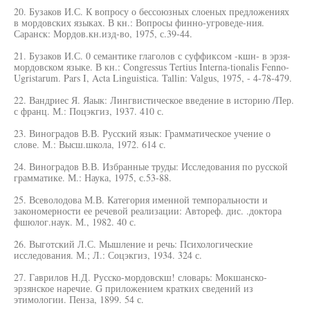
20. Бузаков И.С. К вопросу о бессоюзных слоеных предложениях
в мордовских языках. В кн.: Вопросы финно-угроведе-ния.
Саранск: Мордов.кн.изд-во, 1975, с.39-44.
21. Бузаков И.С. 0 семантике глаголов с суффиксом -кшн- в эрзя-
мордовском языке. В кн.: Congressus Tertius Interna-tionalis Fenno-
Ugristarum. Pars I, Acta Linguistica. Tallin: Valgus, 1975, - 4-78-479.
22. Вандриес Я. Яаык: Лингвистическое введение в историю /Пер.
с франц. М.: Поцэкгиз, 1937. 410 с.
23. Виноградов В.В. Русский язык: Грамматическое учение о
слове. М.: Высш.школа, 1972. 614 с.
24. Виноградов В.В. Избранные труды: Исследования по русской
грамматике. М.: Наука, 1975, с.53-88.
25. Всеволодова М.В. Категория именной темпоральности и
закономерности ее речевой реализации: Автореф. дис. .доктора
фшюлог.наук. М., 1982. 40 с.
26. Выготский Л.С. Мышление и речь: Психологические
исследования. М.; Л.: Соцэкгиз, 1934. 324 с.
27. Гаврилов Н.Д. Русско-мордовскш! словарь: Мокшанско-
эрзянское наречие. G приложением кратких сведений из
этимологии. Пенза, 1899. 54 с.