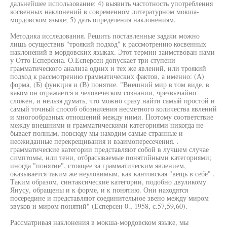
дальнейшее использование; 4) выявить частотность употребления
косвенных наклонений в современном литературном мокша-
мордовском языке; 5) дать определения наклонениям.
Методика исследования. Решить поставленные задачи можно
лишь осуществив "троякий подход" к рассмотрению косвенных
наклонений в мордовских языках. Этот термин заимствован нами
у Отто Есперсена. О.Есперсен допускает три ступени
грамматического анализа одних и тех же явлений, или троякий
подход к рассмотрению грамматических фактов, а именно: (А)
форма, (Б) функция и (В) понятие. "Внешний мир в том виде, в
каком он отражается в человеческом сознании, чрезвычайно
сложен, и нельзя думать, что можно сразу найти самый простой и
самый точный способ обозначения несметного количества явлений
и многообразных отношений между ними. Поэтому соответствие
между внешними и грамматическими категориями никогда не
бывает полным, повсюду мы находим самые странные и
неожиданные перекрещивания и взаимопересечения. .
грамматические категории представляют собой в лучшем случае
симптомы, или тени, отбрасываемые понятийными категориями;
иногда "понятие", стоящее за грамматическим явлением,
оказывается таким же неуловимым, как кантовская "вещь в себе" .
Таким образом, синтаксические категории, подобно двуликому
Янусу, обращены и к форме, и к понятию. Они находятся
посередине и представляют соединительное звено между миром
звуков и миром понятий" (Есперсен 0., 1958, с.57,59,60).
Рассматривая наклонения в мокша-мордовском языке, мы