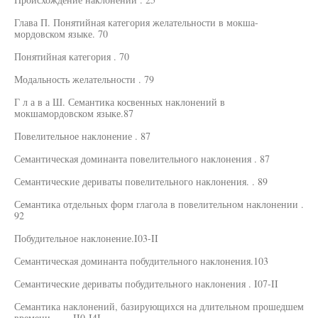
Глава П. Понятийная категория желательности в мокша-
мордовском языке. 70
Понятийная категория . 70
Модальность желательности . 79
Г л а в а Ш. Семантика косвенных наклонений в
мокшамордовском языке.87
Повелительное наклонение . 87
Семантическая доминанта повелительного наклонения . 87
Семантические дериваты повелительного наклонения. . 89
Семантика отдельных форм глагола в повелительном наклонении .
92
Побудительное наклонение.I03-II
Семантическая доминанта побудительного наклонения.103
Семантические дериваты побудительного наклонения . I07-II
Семантика наклонений, базирующихся на длительном прошедшем
времени. . . . II0-I4I