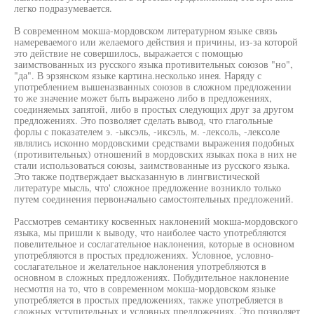
легко подразумевается.
В современном мокша-мордовском литературном языке связь
намереваемого или желаемого действия и причины, из-за которой
это действие не совершилось, выражается с помощью
заимствованных из русского языка противительных союзов "но",
"да". В эрзянском языке картина.несколько инея. Наряду с
употреблением вышеназванных союзов в сложном предложении
то же значение может быть выражено либо в предложениях,
соединяемых запятой, либо в простых следующих друг за другом
предложениях. Это позволяет сделать вывод, что глагольные
форлы с показателем э. -ыксэль, -иксэль, м. -лексоль, -лексоле
являлись исконно мордовскими средствами выражения подобных
(противительных) отношений в мордовских языках пока в них не
стали использоваться союзы, заимствованные из русского языка.
Это также подтверждает высказанную в лингвистической
литературе мысль, что' сложное предложение возникло только
путем соединения первоначально самостоятельных предложений.
Рассмотрев семантику косвенных наклонений мокша-мордовского
языка, мы пришли к выводу, что наиболее часто употребляются
повелительное и сослагательное наклонения, которые в основном
употребляются в простых предложениях. Условное, условно-
сослагательное и желательное наклонения употребляются в
основном в сложных предложениях. Побудительное наклонение
несмотпя на то, что в современном мокша-мордовском языке
употребляется в простых предложениях, также употребляется в
сложных уступительных и условных предложениях. Это позволяет