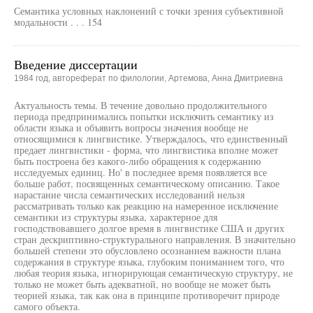
Семантика условных наклонений с точки зрения субъективной
модальности . . . 154
Введение диссертации
1984 год, автореферат по филологии, Артемова, Анна Дмитриевна
Актуальность темы. В течение довольно продолжительного
периода предпринимались попытки исключить семантику из
области языка и объявить вопросы значения вообще не
относящимися к лингвистике. Утверждалось, что единственный
предает лингвистики - форма, что лингвистика вполне может
быть построена без какого-либо обращения к содержанию
исследуемых единиц. Но' в последнее время появляется все
больше работ, посвященных семантическому описанию. Такое
нарастание числа семантических исследований нельзя
рассматривать только как реакцию на намеренное исключение
семантики из структуры языка, характерное для
господствовавшего долгое время в лингвистике США и других
стран дескриптивно-структурального направления. В значительно
большей степени это обусловлено осознанием важности плана
содержания в структуре языка, глубоким пониманием того, что
любая теория языка, игнорирующая семантическую структуру, не
только не может быть адекватной, но вообще не может быть
теорией языка, так как она в принципе противоречит природе
самого объекта.