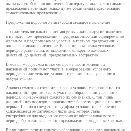
высказываемой в лингвистической литературе мысли, что сложное
предложение возникло только путем соединения первоначально
самостоятельных предложений.
Предложения подобного типа (сослагательное наклонение
- сослагательное наклонение) могут выражать и другие значения:
в придаточном предложении - предполагаемое или одновременно
желаемое и предполагаемое условие, в главном предложении -
вполне возможное следствие. Вероятно, семантика условных
периодов развивалась от выражения конкретно желаемых
действий, до действий, предполагаемых абстрактно.
В мокша-мордовском языке четыре из шести косвенных
наклонений принимают участие, в образовании условного
периода: сослагательное, условно-сослагательное, условное и
побудительное.
Анализ семантики сослагательного и условно-сослагательно-,го
наклонений, принимающих участие в образовании условного
периода, 'обнаруживает сходство их семантики. С той лишь
разницей, что последние произносятся более эмоционально, чем
первые. Из этого следует, что суффикс условного наклонения
-дяря-является эмфатической частицей, которая стала
употребляться для выделения условия от обусловливаемого в
период образования сложного предложения в мордовских языках.
Выдвигаются разные гипотезы образования условного наклонения