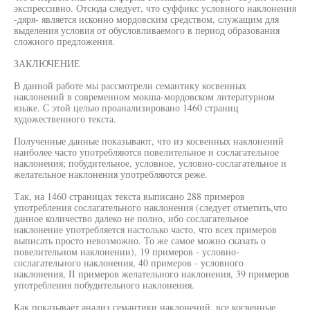
экспрессивно. Отсюда следует, что суффикс условного наклонения
-дяря- является исконно мордовским средством, служащим для
выделения условия от обусловливаемого в период образования
сложного предложения.
ЗАКЛЮЧЕНИЕ
В данной работе мы рассмотрели семантику косвенных
наклонений в современном мокша-мордовском литературном
языке. С этой целью проанализировано 1460 страниц
художественного текста.
Полученные данные показывают, что из косвенных наклонений
наиболее часто употребляются повелительное и сослагательное
наклонения; побудительное, условное, условно-сослагательное и
желательное наклонения употребляются реже.
Так, на 1460 страницах текста выписано 288 примеров
употребления сослагательного наклонения (следует отметить,что
данное количество далеко не полно, ибо сослагательное
наклонение употребляется настолько часто, что всех примеров
выписать просто невозможно. То же самое можно сказать о
повелительном наклонении), 19 примеров - условно-
сослагательного наклонения, 40 примеров - условного
наклонения, II примеров желательного наклонения, 39 примеров
употребления побудительного наклонения.
Как показывает анализ семантики наклонений, все косвенные