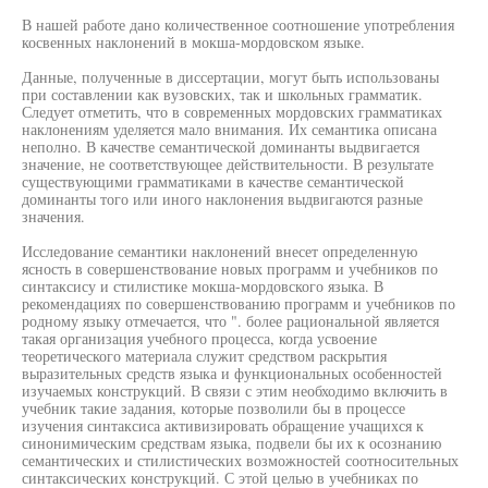
В нашей работе дано количественное соотношение употребления
косвенных наклонений в мокша-мордовском языке.
Данные, полученные в диссертации, могут быть использованы
при составлении как вузовских, так и школьных грамматик.
Следует отметить, что в современных мордовских грамматиках
наклонениям уделяется мало внимания. Их семантика описана
неполно. В качестве семантической доминанты выдвигается
значение, не соответствующее действительности. В результате
существующими грамматиками в качестве семантической
доминанты того или иного наклонения выдвигаются разные
значения.
Исследование семантики наклонений внесет определенную
ясность в совершенствование новых программ и учебников по
синтаксису и стилистике мокша-мордовского языка. В
рекомендациях по совершенствованию программ и учебников по
родному языку отмечается, что ". более рациональной является
такая организация учебного процесса, когда усвоение
теоретического материала служит средством раскрытия
выразительных средств языка и функциональных особенностей
изучаемых конструкций. В связи с этим необходимо включить в
учебник такие задания, которые позволили бы в процессе
изучения синтаксиса активизировать обращение учащихся к
синонимическим средствам языка, подвели бы их к осознанию
семантических и стилистических возможностей соотносительных
синтаксических конструкций. С этой целью в учебниках по