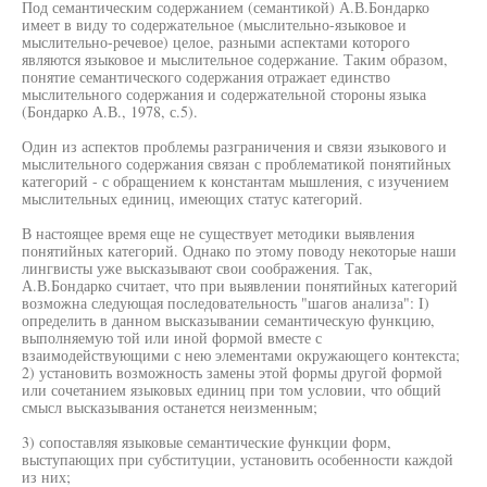
Под семантическим содержанием (семантикой) А.В.Бондарко
имеет в виду то содержательное (мыслительно-языковое и
мыслительно-речевое) целое, разными аспектами которого
являются языковое и мыслительное содержание. Таким образом,
понятие семантического содержания отражает единство
мыслительного содержания и содержательной стороны языка
(Бондарко А.В., 1978, с.5).
Один из аспектов проблемы разграничения и связи языкового и
мыслительного содержания связан с проблематикой понятийных
категорий - с обращением к константам мышления, с изучением
мыслительных единиц, имеющих статус категорий.
В настоящее время еще не существует методики выявления
понятийных категорий. Однако по этому поводу некоторые наши
лингвисты уже высказывают свои соображения. Так,
А.В.Бондарко считает, что при выявлении понятийных категорий
возможна следующая последовательность "шагов анализа": I)
определить в данном высказывании семантическую функцию,
выполняемую той или иной формой вместе с
взаимодействующими с нею элементами окружающего контекста;
2) установить возможность замены этой формы другой формой
или сочетанием языковых единиц при том условии, что общий
смысл высказывания останется неизменным;
3) сопоставляя языковые семантические функции форм,
выступающих при субституции, установить особенности каждой
из них;