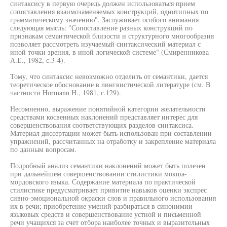
синтаксису в первую очередь должен использоваться прием
сопоставления взаимозаменяемых конструкций, однотипных по
грамматическому значению". Заслуживает особого внимания
следующая мысль: "Сопоставление разных конструкций по
признакам семантической близости и структурного многообразия
позволяет рассмотреть изучаемый синтаксический материал с
иной точки зрения, в иной логической системе" (Смиренникова
А.Е., 1982, с.3-4).
Тому, что синтаксис невозможно отделить от семантики, дается
теоретическое обоснование в лингвистической литературе (см. В
частности Hormann Н., 1981, с.129).
Несомненно, выражение понятийной категории желательности
средствами косвенных наклонений представляет интерес для
совершенствования соответствующих разделов синтаксиса.
Материал диссертации может быть использован при составлении
упражнений, рассчитанных на отработку и закрепление материала
по данным вопросам.
Подробный анализ семантики наклонений может быть полезен
при дальнейшем совершенствовании стилистики мокша-
мордовского языка. Содержание материала по практической
стилистике предусматривает привитие навыков оценки экспрес
сивно-эмоциональной окраски слов и правильного использования
их в речи; приобретение умений разбираться в синонимии
языковых средств и совершенствование устной и письменной
речи учащихся за счет отбора наиболее точных и выразительных