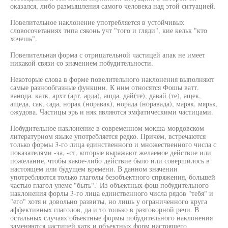
оказался, либо размышления самого человека над этой ситуацией.
Повелительное наклонение употребляется в устойчивых
словосочетаниях типа сяконь учт "того и гляди", кие кельк "кто
хочешь".
Повелительная форма с отрицательной частицей апак не имеет
никакой связи со значением побудительности.
Некоторые слова в форме повелительного наклонения выполняют
самые разнообгазные функции. К ним относятся Фошы ватт.
ванода. катк, архт (арт. арда), ашда. дай(те), давай (те), ащек,
ащеда, сак, сада, норак (норавак), норада (норавада), маряк. мярьк,
ожудова. Частицы эрь и няк являются эмфатическими частицами.
Побудительное наклонение в современном мокша-мордовском
литературном языке употребляется редко. Причем, встречаются
только формы 3-го лица единственного и множественного числа с
показателями -за, -ст, которые выражают желаемое действие или
пожелание, чтобы какое-либо действие было или совершилось в
настоящем или будущем времени. В данном значении
употребляются только глаголы безобъектного спряжения, большей
частью глагол улемс "быть".' Из объектных фош побудительного
наклонения форлы 3-го лица единственного числа рядов "тебя" и
"его" хотя и довольно развиты, но лишь у ограниченного круга
аффективных глаголов, да и то только в разговорной речи. В
остальных случаях объектные формы побудительного наклонения
заменяются частицей катк и объектных форм настоящего