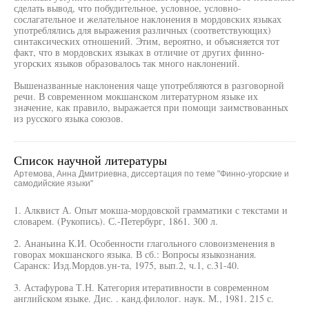
сделать вывод, что побудительное, условное, условно-
сослагательное и желательное наклонения в мордовских языках
употреблялись для выражения различных (соответствующих)
синтаксических отношений. Этим, вероятно, и объясняется тот
факт, что в мордовских языках в отличие от других финно-
угорских языков образовалось так много наклонений.
Вышеназванные наклонения чаще употребляются в разговорной
речи. В современном мокшанском литературном языке их
значение, как правило, выражается при помощи заимствованных
из русского языка союзов.
Список научной литературы
Артемова, Анна Дмитриевна, диссертация по теме "Финно-угорские и
самодийские языки"
1. Алквист А. Опыт мокша-мордовской грамматики с текстами и
словарем. (Рукопись). С.-Петербург, 1861. 300 л.
2. Ананьина К.И. Особенности глагольного словоизменения в
говорах мокшанского языка. В сб.: Вопросы языкознания.
Саранск: Изд.Мордов.ун-та, 1975, вып.2, ч.1, с.31-40.
3. Астафурова Т.Н. Категория итеративности в современном
английском языке. Дис. . канд.филолог. наук. М., 1981. 215 с.