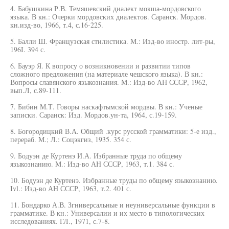
4. Бабушкина Р.В. Темяшевский диалект мокша-мордовского
языка. В кн.: Очерки мордовских диалектов. Саранск. Мордов.
кн.изд-во, 1966, т.4, с.16-225.
5. Балли Ш. Французская стилистика. М.: Изд-во иностр. лит-ры,
196I. 394 с.
6. Бауэр Я. К вопросу о возникновении и развитии типов
сложного предложения (на материале чешского языка). В кн.:
Вопросы славянского языкознания. М.: Изд-во АН СССР, 1962,
вып.Л, с.89-111.
7. Бибин М.Т. Говоры наскафтымской мордвы. В кн.: Ученые
записки. Саранск: Изд. Мордов.ун-та, 1964, с.19-159.
8. Богородицкий В.А. Общий .курс русской грамматики: 5-е изд.,
перераб. М.; Л.: Соцэкгиз, 1935. 354 с.
9. Бодуэн де Куртенэ И.А. Избранные труда по общему
языкознанию. М.: Изд-во АН СССР, 1963, т.1. 384 с.
10. Бодуэн де Куртенэ. Избранные труды по общему языкознанию.
Ivl.: Изд-во АН СССР, 1963, т.2. 401 с.
11. Бондарко А.В. Згниверсальные и неуниверсальные функции в
грамматике. В кн.: Универсалии и их место в типологических
исследованиях. ГЛ., 1971, с.7-8.