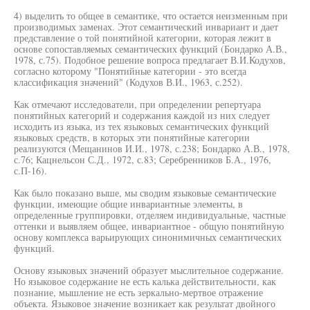
4) выделить то общее в семантике, что остается неизменным при
производимых заменах. Этот семантический инвариант и дает
представление о той понятийной категории, которая лежит в
основе сопоставляемых семантических функций (Бондарко А.В.,
1978, с.75). Подобное решение вопроса предлагает В.И.Кодухов,
согласно которому "Понятийные категории - это всегда
классификация значений" (Кодухов В.И., 1963, с.252).
Как отмечают исследователи, при определении репертуара
понятийных категорий и содержания каждой из них следует
исходить из языка, из тех языковых семантических функций
языковых средств, в которых эти понятийные категории
реализуются (Мещанинов И.И., 1978, с.238; Бондарко А.В., 1978,
с.76; Кацнельсон С.Д., 1972, с.83; Серебренников Б.А., 1976,
с.П-16).
Как было показано выше, мы сводим языковые семантические
функции, имеющие общие инвариантные элементы, в
определенные группировки, отделяем индивидуальные, частные
оттенки и выявляем общее, инвариантное - общую понятийную
основу комплекса варьирующих синонимичных семантических
функций.
Основу языковых значений образует мыслительное содержание.
Но языковое содержание не есть калька действительности, как
познание, мышление не есть зеркально-мертвое отражение
объекта. Языковое значение возникает как результат двойного