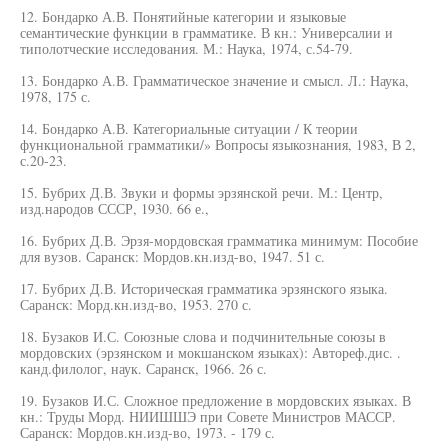
12. Бондарко А.В. Понятийные категории и языковые
семантические функции в грамматике. В кн.: Универсалии и
типолотческие исследования. М.: Наука, 1974, с.54-79.
13. Бондарко А.В. Грамматическое значение и смысл. Л.: Наука,
1978, 175 с.
14. Бондарко А.В. Категориальные ситуации / К теории
функциональной грамматики/» Вопросы языкознания, 1983, В 2,
с.20-23.
15. Бубрих Д.В. Звуки и формы эрзянской речи. М.: Центр,
изд.народов СССР, 1930. 66 е.,
16. Бубрих Д.В. Эрзя-мордовская грамматика минимум: Пособие
для вузов. Саранск: Мордов.кн.изд-во, 1947. 51 с.
17. Бубрих Д.В. Историческая грамматика эрзянского языка.
Саранск: Морд.кн.изд-во, 1953. 270 с.
18. Бузаков И.С. Союзные слова и подчинительные союзы в
мордовских (эрзянском и мокшанском языках): Автореф.дис. .
канд.филолог, наук. Саранск, 1966. 26 с.
19. Бузаков И.С. Сложное предложение в мордовских языках. В
кн.: Труды Морд. НИИШШЭ при Совете Министров МАССР.
Саранск: Мордов.кн.изд-во, 1973. - 179 с.