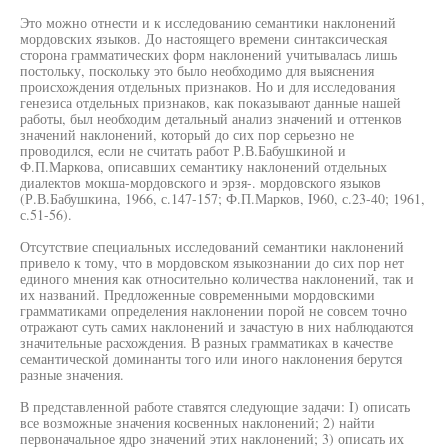
Это можно отнести и к исследованию семантики наклонений
мордовских языков. До настоящего времени синтаксическая
сторона грамматических форм наклонений учитывалась лишь
постольку, поскольку это было необходимо для выяснения
происхождения отдельных признаков. Но и для исследования
генезиса отдельных признаков, как показывают данные нашей
работы, был необходим детальный анализ значений и оттенков
значений наклонений, который до сих пор серьезно не
проводился, если не считать работ Р.В.Бабушкиной и
Ф.П.Маркова, описавших семантику наклонений отдельных
диалектов мокша-мордовского и эрзя-. мордовского языков
(Р.В.Бабушкина, 1966, с.147-157; Ф.П.Марков, I960, с.23-40; 1961,
с.51-56).
Отсутствие специальных исследований семантики наклонений
привело к тому, что в мордовском языкознании до сих пор нет
единого мнения как относительно количества наклонений, так и
их названий. Предложенные современными мордовскими
грамматиками определения наклонении порой не совсем точно
отражают суть самих наклонений и зачастую в них наблюдаются
значительные расхождения. В разных грамматиках в качестве
семантической доминанты того или иного наклонения берутся
разные значения.
В представленной работе ставятся следующие задачи: I) описать
все возможные значения косвенных наклонений; 2) найти
первоначальное ядро значений этих наклонений; 3) описать их