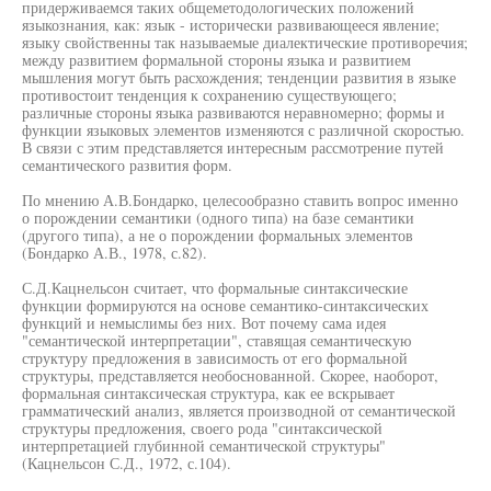
придерживаемся таких общеметодологических положений
языкознания, как: язык - исторически развивающееся явление;
языку свойственны так называемые диалектические противоречия;
между развитием формальной стороны языка и развитием
мышления могут быть расхождения; тенденции развития в языке
противостоит тенденция к сохранению существующего;
различные стороны языка развиваются неравномерно; формы и
функции языковых элементов изменяются с различной скоростью.
В связи с этим представляется интересным рассмотрение путей
семантического развития форм.
По мнению А.В.Бондарко, целесообразно ставить вопрос именно
о порождении семантики (одного типа) на базе семантики
(другого типа), а не о порождении формальных элементов
(Бондарко А.В., 1978, с.82).
С.Д.Кацнельсон считает, что формальные синтаксические
функции формируются на основе семантико-синтаксических
функций и немыслимы без них. Вот почему сама идея
"семантической интерпретации", ставящая семантическую
структуру предложения в зависимость от его формальной
структуры, представляется необоснованной. Скорее, наоборот,
формальная синтаксическая структура, как ее вскрывает
грамматический анализ, является производной от семантической
структуры предложения, своего рода "синтаксической
интерпретацией глубинной семантической структуры"
(Кацнельсон С.Д., 1972, с.104).