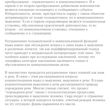
преобразования - отражательного и коммуникативного. И в
первом и во втором преобразовании добавочным компонентом
является отношение познающего и сообщающего субъекта.
Избирательность, мотив, пристрастность наряду с самим объектом
детерминируют не только познавательное, но и коммуникативное
мышление. Если в первом определяющим является познавательная
установка, обусловленная практической деятельностью, то во
втором - это коммуникативная установка, отношение к
сообщаемому и к слушающему.
Разграничение познавательной и коммуникативной функций
языка важно при обсуждении вопроса о связи языка и мышления
в различных аспектах, так как недифференцированный подход
часто приводит к неправильной интерпретации этой связи. Это
особенно важно при исследовании наклонений, потому что
специфика категории наклонения заключается тленно в
обусловленности коммуникативным актом.
В лингвистике проводится разграничение таких понятий как язык
и речь. В связи с этим рассматриваются вопросы
взаимоотношения языка и мышления, мышления и речи. В плане
взаимоотношения мышления и речи рассматривается природа
порождения речи. Многие ученые считают, что процесс
"порождения речи" связан с психологическими процессами,
происходящими в мышлении человека. Сюда входит и отражение
ситуации, в которой находится человек, ответная реакция человека
на эту ситуацию, формы выражения его мысли.