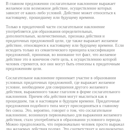
В главном предложении сослагательное наклонение выражает
желаемое или возможное действие, осуществление которых
зависит от каких-либо условий. Действие может относиться к
настоящему, прошедшему или будущему времени.
Только в придаточной части сослагательное наклонение
употребляется для образования определительных,
дополнительных, количественных, признака действия и
придаточных предложений цели, где также выражает желаемое
действие, относящееся к настоящему или будущему времени. Если
исходить только из семантического принципа классификации
предложений, принимая, во внимание тот факт, что желаемое
действие это в конечном счете цель, к осуществлению которой
человек стремится, все они могут быть отнесены к придаточным
предложениям цели.
Сослагательное наклонение принимает участие в образовании
условных придаточных предложений, где выражает желаемое
условие, необходимое для совершения другого желаемого
действия, выраженного также глаголом в форме сослагательного
наклонения. Причем оба действия могут мыслиться как в
прошедшем, так и настоящем и будущем времени. Придаточные
предложения подобного типа могут присоединяться к главному
без союза. Это, вероятно, говорит о том, что сослагательное
наклонение, возникнув первоначально для выражения желаемого
действия, стало употребляться в образовании условного периода.
Можно предположить, что первоначально человек просто выражал
два желаемых действия подряд. Это соответствует и неоднократно