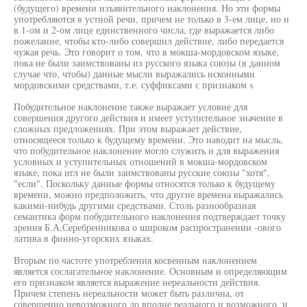
(будущего) времени изъявительного наклонения. Но эти формы
употребляются в устной речи, причем не только в 3-ем лице, но и
в 1-ом и 2-ом лице единственного числа, где выражается либо
пожелание, чтобы кто-либо совершил действие, либо передается
чужая речь. Это говорит о том, что в мокша-мордовском языке,
пока не были заимствованы из русского языка союзы (в данном
случае что, чтобы) данные мысли выражались исконными
мордовскими средствами, т.е. суффиксами с признаком s
Побудительное наклонение также выражает условие для
совершения другого действия и имеет уступительное значение в
сложных предложениях. При этом выражает действие,
относящееся только к будущему времени. Это наводит на мысль,
что побудительное наклонение могло служить и для выражения
условных и уступительных отношений в мокша-мордовском
языке, пока игл не были заимствованы русские союзы "хотя",
"если". Поскольку данные формы относятся только к будущему
времени, можно предположить, что другие времена выражались
какими-нибудь другими средствами. Столь разнообразная
семантика форм побудительного наклонения подтверждает точку
зрения Б.А.Серебренникова о широком распространении -ового
латива в финно-угорских языках.
Вторым по частоте употребления косвенным наклонением
является сослагательное наклонение. Основным и определяющим
его признаком является выражение нереальности действия.
Причем степень нереальности может быть различна, от
совершенно невозможного до вполне реального и возможного, и