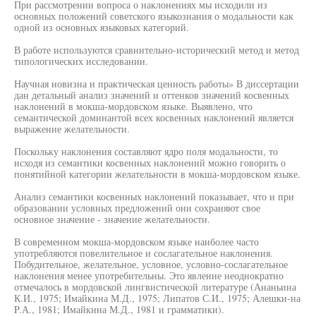
При рассмотрении вопроса о наклонениях мы исходили из
основных положений советского языкознания о модальности как
одной из основных языковых категорий.
В работе используются сравнительно-исторический метод и метод
типологических исследовании.
Научная новизна и практическая ценность работы» В диссертации
дан детальный анализ значений и оттенков значений косвенных
наклонений в мокша-мордовском языке. Выявлено, что
семантической доминантой всех косвенных наклонений является
выражение желательности.
Поскольку наклонения составляют ядро поля модальности, то
исходя из семантики косвенных наклонений можно говорить о
понятийной категории желательности в мокша-мордовском языке.
Анализ семантики косвенных наклонений показывает, что и при
образовании условных предложений они сохраняют свое
основное значение - значение желательности.
В современном мокша-мордовском языке наиболее часто
употребляются повелительное и сослагательное наклонения.
Побудительное, желательное, условное, условно-сослагательное
наклонения менее употребительны. Это явление неоднократно
отмечалось в мордовской лингвистической литературе (Ананьина
К.И., 1975; Имайкина М.Д., 1975; Липатов С.И., 1975; Алешки-на
P.А., 1981; Имайкина М.Д., 1981 и грамматики).