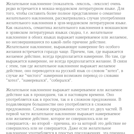
Желательное наклонение (показатель -лексоль, -лексоле) очень
редко встречается в мокша-мордовском литературном языке. Для
того, чтобы составить более полное представление о семантике
желательного наклонения, рассматривались случаи употребления
желательного наклонения в эрзя-мордовском литературном языке.
Как оказалось, семантика желательного наклонения в мокшанском
и эрзянском литературных языках сходна, т.е. желательное
наклонение в обоих языках выражает намереваемое или желаемое,
но несовершившееся по какой-либо причине действие.
Желательное наклонение, выражающее намерение без особого
желания встречается гораздо чаще. Причем, там, где выражается
желаемое действие, всегда предполагается намерение. Но там, где
выражается намерение, не всегда предполагается желание. В связи
с этим, там где желательное наклонение выражает желаемое
действие, оно переводится на русский язык со словом "хотел", в
случае же "чистого" намерения возможен перевод со словами
"хотел", "намеревался", "собирался".
Желательное наклонение выражает намереваемое или желаемое
действие как в прошедшем, так и настоящем времени. Оно
употребляется как в простом, так и в сложном предложении. В
подавляющем большинстве оно употребляется в сложном
предложении. Сложное предложение состоит из двух частей. В
первой части желательное наклонение выражает намереваемое
или желаемое действие, которое не совершилось или не
совершается,- во второй - причина, из-за которой это действие не
совершилось или не совершается. Даже если желательное
наклонение употребляется в простых предложениях, эта причина