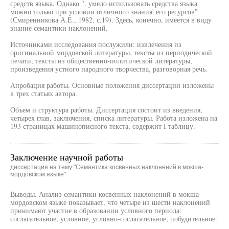
средств языка. Однако ". умело использовать средства языка
можно только при условии отличного знания' его ресурсов"
(Смиренникова А.Е., 1982, с.19). Здесь, конечно, имеется в виду
знание семантики наклонений.
Источниками исследования послужили: извлечения из
оригинальной мордовской литературы, тексты из периодической
печати, тексты из общественно-политической литературы,
произведения устного народного творчества, разговорная речь.
Апробация работы. Основные положения диссертации изложены
в трех статьях автора.
Объем и структура работы. Диссертация состоит из введения,
четырех глав, заключения, списка литературы. Работа изложена на
193 страницах машинописного текста, содержит I таблицу.
Заключение научной работы
диссертация на тему "Семантика косвенных наклонений в мокша-
мордовском языке"
Выводы. Анализ семантики косвенных наклонений в мокша-
мордовском языке показывает, что четыре из шести наклонений
принимают участие в образовании условного периода:
сослагательное, условное, условно-сослагательное, побудительное.